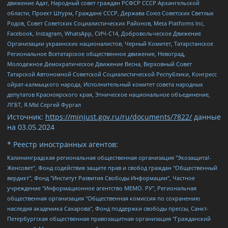
движение Адат, Народный совет граждан РСФСР СССР Архангельской
области, Проект Штурм, Граждане СССР, Держава Союз Советских Светлых
Родов, Совет Советских Социалистических Районов, Meta Platforms Inc,
Facebook, Instagram, WhatsApp, СИЧ-С14, Добровольческое Движение
Организации украинских националистов, Черный Комитет, Татарстанское
Региональное Всетатарское общественное движение, Невоград,
Молодежное Демократическое Движение Весна, Верховный Совет
Татарской Автономной Советской Социалистической Республики, Конгресс
ойрат-калмыцкого народа, Исполнительный комитет совета народных
депутатов Красноярского края, Этническое национальное объединение,
ЛГБТ, Я.МЫ Сергей Фургал
Источник:
https://minjust.gov.ru/ru/documents/7822/
данные
на
03.05.2024
* Реестр иностранных агентов:
Калининградская региональная общественная организация "Экозащита!-Женсовет", Фонд содействия защите прав и свобод граждан "Общественный вердикт", Фонд "Институт Развития Свободы Информации", Частное учреждение "Информационное агентство МЕМО. РУ", Региональная общественная организация "Общественная комиссия по сохранению наследия академика Сахарова", Фонд поддержки свободы прессы, Санкт-Петербургская общественная правозащитная организация "Гражданский контроль", Межрегиональная общественная организация "Информационно-просветительский центр "Мемориал", Региональный Фонд "Центр Защиты Прав Средств Массовой Информации", с 05.12.2023 Фонд "Центр Защиты Прав Средств массовой информации", Региональная общественная благотворительная организация помощи беженцам и мигрантам "Гражданское содействие", Негосударственное образовательное учреждение дополнительного профессионального образования (повышение квалификации) специалистов "АКАДЕМИЯ ПО ПРАВАМ ЧЕЛОВЕКА", Свердловская региональная общественная организация "Сутяжник", Автономная некоммерческая организация "Центр независимых социологических исследований", Союз общественных объединений "Российский исследовательский центр по правам человека", Региональное общественное учреждение научно-информационный центр "МЕМОРИАЛ", Некоммерческая организация "Фонд защиты гласности", Автономная некоммерческая организация "Институт прав человека", Городская общественная организация "Екатеринбургское общество "МЕМОРИАЛ", Городская общественная организация "Рязанское историко-просветительское и правозащитное общество "Мемориал" (Рязанский Мемориал), Челябинский региональный орган общественной самодеятельности – женское общественное объединение "Женщины Евразии", Челябинский региональный орган общественной самодеятельности "Уральская правозащитная группа", Фонд содействия защите здоровья и социальной справедливости имени Андрея Рылькова, Автономная Некоммерческая Организация "Аналитический Центр Юрия Левады", Автономная некоммерческая организация социальной поддержки населения "Проект Апрель", Региональная общественная организация помощи женщинам и детям, находящимся в кризисной ситуации "Информационно-методический центр "Анна", Фонд содействия развитию массовых коммуникаций и правовому просвещению "Так-так-Так", Фонд содействия устойчивому развитию "Серебряная тайга", Свердловский региональный общественный фонд социальных проектов "Новое время", "Idel.Реалии", Кавказ.Реалии, Крым.Реалии, Телеканал Настоящее Время, Татаро-башкирская служба Радио Свобода (Azatliq Radiosi), Радио Свободная Европа/Радио Свобода (PCE/PC), "Сибирь.Реалии", "Фактограф", Благотворительный фонд помощи осужденным и их семьям, Автономная некоммерческая организация "Институт глобализации и социальных движений", Фонд "В защиту прав заключенных", Частное учреждение "Центр поддержки и содействия развитию средств массовой информации", Пензенский региональный общественный благотворительный фонд "Гражданский союз", "Север.Реалии", Некоммерческая организация Фонд "Правовая инициатива", Общество с ограниченной ответственностью "Радио Свободная Европа/Радио Свобода", Чешское информационное агентство "MEDIUM-ORIENT", Красноярская региональная общественная организация "Мы против СПИДа", Камалягин Денис Николаевич, Маркелов Сергей Евгеньевич, Пономарев Лев Александрович, Савицкая Людмила Алексеевна, Автономная некоммерческая организация "Центр по работе с проблемой насилия "НАСИЛИЮ.НЕТ", Межрегиональный профессиональный союз работников здравоохранения "Альянс врачей", Юридическое лицо, зарегистрированное в Латвийской Республике, SIA "Medusa Project" (регистрационный номер 40103797863, дата регистрации 10.06.2014), Некоммерческая организация "Фонд по борьбе с коррупцией", Автономная некоммерческая организация "Институт права и публичной политики", Баданин Роман Сергеевич, Гликин Максим Александрович, Железнова Мария Михайловна, Лукьянова Юлия Сергеевна, Маетная Елизавета Витальевна, Маняхин Петр Борисович, Чуракова Ольга Владимировна, Ярош Юлия Петровна, Юридическое лицо "The Insider SIA", зарегистрированное в Риге, Латвийская Республика (дата регистрации 26.06.2015), являющееся администратором доменного имени интернет-издания "The Insider SIA", https://theins.ru, Постернак Алексей Евгеньевич, Рубин Михаил Аркадьевич, Анин Роман Александрович, Юридическое лицо Istories fonds, зарегистрированное в Латвийской Республике (регистрационный номер 50008295751, дата регистрации 24.02.2020), Великовский Дмитрий Александрович, Долинина Ирина Николаевна, Мароховская Алеся Алексеевна, Шлейнов Роман Юрьевич, Шмагун Олеся Валентиновна, Общество с ограниченной ответственностью "Альтаир 2021", Общество с ограниченной ответственностью "Вега 2021", Общество с ограниченной ответственностью "Главный редактор 2021", Общество с ограниченной ответственностью "Ромашки монолит", Важенков Артем Валерьевич, Ивановская областная общественная организация "Центр гендерных исследований", Гурман Юрий Альбертович, Медиапроект "ОВД-Инфо", Егоров Владимир Владимирович, Жилинский Владимир Александрович, Общество с ограниченной ответственностью "ЗП", Иванова София Юрьевна, Карезина Инна Павловна, Кильтау Екатерина Викторовна, Петров Алексей Викторович, Пискунов Сергей Евгеньевич, Смирнов Сергей Сергеевич, Тихонов Михаил Сергеевич, Общество с ограниченной ответственностью "ЖУРНАЛИСТ-ИНОСТРАННЫЙ АГЕНТ", Арапова Галина Юрьевна, Вольтская Татьяна Анатольевна, Американская компания "Mason G.E.S. Anonymous Foundation" (США), являющаяся владельцем интернет-издания https://mnews.world/, Компания "Stichting Bellingcat", зарегистрированная в Нидерландах (дата регистрации 11.07.2018), Захаров Андрей Вячеславович, Клепиковская Екатерина Дмитриевна, Общество с ограниченной ответственностью "МЕМО", Перл Роман Александрович, Симонов Евгений Алексеевич, Соловьева Елена Анатольевна, Сотников Даниил Владимирович, Сурначева Елизавета Дмитриевна, Автономная некоммерческая организация по защите прав человека и информированию населения "Якутия – Наше Мнение", Общество с ограниченной ответственностью "Москоу диджитал медиа", с 26.01.2023 Общество с ограниченной ответственностью "Чайка Белые сады", Ветошкина Валерия Валерьевна, Заговора Максим Александрович, Межрегиональное общественное движение "Российская ЛГБТ - сеть", Оленичев Максим Владимирович, Павлов Иван Юрьевич, Скворцова Елена Сергеевна, Общество с ограниченной ответственностью "Как бы инагент", Кочетков Игорь Викторович, Общество с ограниченной ответственностью "Честные выборы", Еланчик Олег Александрович, Общество с ограниченной ответственностью "Нобелевский призыв", Гималова Регина Эмилевна, Григорьев Андрей Валерьевич, Григорьева Алина Александровна, Ассоциация по содействию защите прав призывников, альтернативнослужащих и военнослужащих "Правозащитная группа "Гражданин.Армия.Право", Хисамова Регина Фаритовна, Автономная некоммерческая организация по реализации социально-правовых программ "Лилит", Дальневосточное общественное движение "Маяк", Санкт-Петербургская ЛГБТ-инициативная группа "Выход", Инициативная группа ЛГБТ+ "Реверс", Алексеев Андрей Викторович, Бекбулатова Таисия Львовна, Беляев Иван Михайлович, Владыкина Елена Сергеевна, Гельман Марат Александрович, Никульшина Вероника Юрьевна, Толоконникова Надежда Андреевна, Шендерович Виктор Анатольевич, Общество с ограниченной ответственностью "Данное сообщение", Общество с ограниченной ответственностью Издательский дом "Новая глава", Айнбиндер Александра Александровна, Московский комьюнити-центр для ЛГБТ+инициатив, Благотворительный фонд развития филантропии, Deutsche Welle (Германия, Kurt-Schumacher-Strasse 3, 53113 Bonn), Борзунова Мария Михайловна, Воробьев Виктор Викторович, Голубева Анна Львовна, Константинова Алла Михайловна, Малкова Ирина Владимировна, Мурадов Мурад Абдулгалимович, Осетинская Елизавета Николаевна, Понасенков Евгений Николаевич, Ганапольский Матвей Юрьевич, Киселев Евгений Алексеевич, Борухович Ирина Григорьевна, Дремин Иван Тимофеевич, Дубровский Дмитрий Викторович, Красноярская региональная общественная организация поддержки и развития альтернативных образовательных технологий и межкультурных коммуникаций "ИНТЕРРА", Маяковская Екатерина Алексеевна, Фейгин Марк Захарович, Филимонов Андрей Викторович, Дзугкоева Регина Николаевна, Доброхотов Роман Александрович, Дудь Юрий Александрович, Елкин Сергей Владимирович, Кругликов Кирилл Игоревич, Сабунаева Мария Леонидовна, Семенов Алексей Владимирович, Шаинян Карен Багратович, Шульман Екатерина Михайловна, Асафьев Артур Валерьевич, Вахштайн Виктор Семенович, Венедиктов Алексей Алексеевич, Лушникова Екатерина Евгеньевна, Волков Леонид Михайлович, Невзоров Александр Глебович, Пархоменко Сергей Борисович, Сироткин Ярослав Николаевич, Кара-Мурза Владимир Владимирович, Баранова Наталья Владимировна, Гозман Леонид Яковлевич, Кагарлицкий Борис Юльевич, Климарев Михаил Валерьевич, Милов Владимир Станиславович, Автономная некоммерческая организация Краснодарский центр современного искусства "Типография", Моргенштерн Алишер Тагирович, Соболь Любовь Эдуардовна, Общество с ограниченной ответственностью "ЛИЗА НОРМ", Каспаров Гарри Кимович, Ходорковский Михаил Борисович, Общество с ограниченной ответственностью "Апрельские тезисы", Данилович Ирина Брониславовна, Кашин Олег Владимирович, Петров Николай Владимирович, Пивоваров Алексей Владимирович, Соколов Михаил Владимирович, Цветкова Юлия Владимировна, Чичваркин Евгений Александрович, Комитет против пыток/Команда против пыток, Общество с ограниченной ответственностью "Первый научный", Общество с ограниченной ответственностью "Вертолет и ко", Белоцерковская Вероника Борисовна, Кац Максим Евгеньевич, Лазарева Татьяна Юрьевна, Шаведдинов Руслан Табризович, Яшин Илья Валерьевич, Общество с ограниченной ответственностью "Иноагент ААВ", Алешковский Дмитрий Петрович, Альбац Евгения Марковна, Быков Дмитрий Львович, Галямина Юлия Евгеньевна, Лойко Сергей Леонидович, Мартынов Кирилл Константинович, Медведев Сергей Александрович, Крашенинников Федор Геннадиевич, Гордеева Катерина Вл