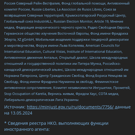
Россия Северный Рейн-Вестфалия, Фонд глобальной помощи, Антивоенный
комитет России, Russie-Libertes, La Asocicion de Rusos Libres, Союз за
возвращение Северных территорий, Крымскотатарский Ресурсный Центр,
Глобальный союз IndustriALL, Russian Election Monitor, Article 19, Мнение
медиа, Федерация анархического черного креста, Радио Свободная Европа,
Германское общество изучения Восточной Европы, Фонд имени Фридриха
Эберта, XZ gGmbH, Мобильная академия поддержки гендерной демократии
и миротворчества, Форум имени Льва Копелева, American Councils for
International Education, Cultural Vistas, Institute of International Education,
Антивоенное движение Антальи, Открытый диалог, Школа международных
отношений и государственной политики им Питера Мунка, Российско-
канадский демократический альянс, Школа международных отношений им
Нормана Патерсона, Центр Гражданских Свобод, Фонд Бориса Немцова за
Свободу, Фонд имени Фридриха Науманна за свободу, Феминистское
антивоенное сопротивление, Комитет независимости Ингушетии, Прометей,
Stop Occupation of Karelia, Вернись живым, Фридом Хаус, СОТА медиа,
Либерально-демократическая Лига Украины
Источник:
https://minjust.gov.ru/ru/documents/7756/
данные
на
13.05.2024
* Сведения реестра НКО, выполняющих функции
иностранного агента: