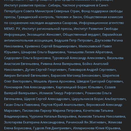
Институт развития прессы - Сибирь, Частное учреждение в Санкт-
Петербурге Совета Министров Северных Стран, Фонд поддержки свободы
прессы, Гражданский контроль, Человек и Закон, Общественная комиссия
по сохранению наследия академика Сахарова, Информационное агентство
МЕМО. РУ, Институт региональной прессы, Институт Развития Свободы
Информации, Экозащита!-Женсовет, Общественный вердикт, Евразийская
антимонопольная ассоциация, Бедушев Петр Петрович, Дзугкоева Регина
Николаевна, Кривенко Сергей Владимирович, Милославский Павел
Юрьевич, Шнырова Ольга Вадимовна, Чанышева Лилия Айратовна,
Сидорович Ольга Борисовна, Туровский Александр Алексеевич, Васильева
Анастасия Евгеньевна, Ривина Анна Валерьевна, Бойко Анатолий
Николаевич, Дугин Сергей Георгиевич, Пивоваров Андрей Сергеевич,
Аверин Виталий Евгеньевич, Барахоев Магомед Бекханович, Шарипков
Олег Викторович, Мошель Ирина Ароновна, Шведов Григорий Сергеевич,
Пономарев Лев Александрович, Каргалицкий Борис Юльевич, Созаев
Валерий Валерьевич, Исламов Тимур Рифгатович, Романова Ольга
Евгеньевна, Щаров Сергей Алексадрович, Цирульников Борис Альбертович,
Гасан Ольга Павловна, Паутов Юрий Анатольевич, Верховский Александр
Маркович, Пислакова-Паркер Марина Петровна, Кочеткова Татьяна
Владимировна, Чуркина Наталья Валерьевна, Акимова Татьяна Николаевна,
Золотарева Екатерина Александровна, Рачинский Ян Збигневич, Жемкова
Елена Борисовна, Гудков Лев Дмитриевич, Илларионова Юлия Юрьевна,