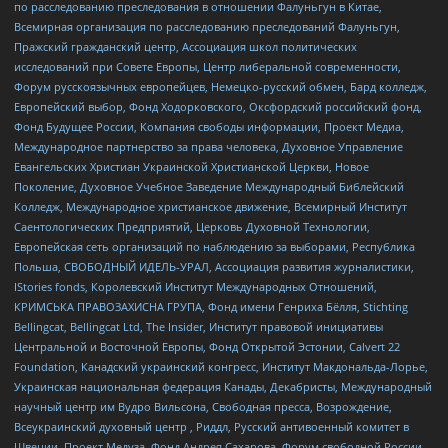
по расследованию преследования в отношении Фалуньгун в Китае,
Всемирная организация по расследованию преследований Фалуньгун,
Пражский гражданский центр, Ассоциация школ политических
исследований при Совете Европы, Центр либеральной современности,
Форум русскоязычных европейцев, Немецко-русский обмен, Бард колледж,
Европейский выбор, Фонд Ходорковского, Оксфордский российский фонд,
Фонд Будущее России, Компания свободы информации, Проект Медиа,
Международное партнерство за права человека, Духовное Управление
Евангельских Христиан Украинской Христианской Церкви, Новое
Поколение, Духовное Учебное Заведение Международный Библейский
Колледж, Международное христианское движение, Всемирный Институт
Саентологических Предприятий, Церковь Духовной Технологии,
Европейская сеть организаций по наблюдению за выборами, Республика
Польша, СВОБОДНЫЙ ИДЕЛЬ-УРАЛ, Ассоциация развития журналистики,
IStories fonds, Королевский Институт Международных Отношений,
КРИМСЬКА ПРАВОЗАХИСНА ГРУПА, Фонд имени Генриха Бёлля, Stichting
Bellingcat, Bellingcat Ltd, The Insider, Институт правовой инициативы
Центральной и Восточной Европы, Фонд Открытой Эстонии, Calvert 22
Foundation, Канадский украинский конгресс, Институт Макдональда-Лорье,
Украинская национальная федерация Канады, Декабристы, Международный
научный центр им Вудро Вильсона, Свободная пресса, Возрождение,
Всеукраинский духовный центр , Риддл, Русский антивоенный комитет в
Швеции, Проект Медуза, Фонд Андрея Сахарова, Форум свободной России,