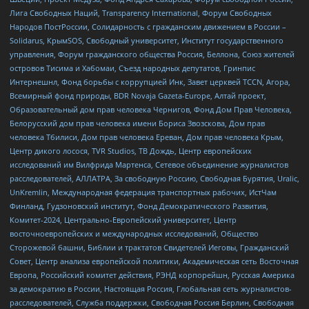
Лига Свободных Наций, Transparеncy International, Форум Свободных
Народов ПостРоссии, Солидарность с гражданским движением в России –
Solidarus, КрымSOS, Свободный университет, Институт государственного
управления, Форум гражданского общества Россия, Беллона, Союз жителей
островов Тисима и Хабомаи, Съезд народных депутатов, Гринпис
Интернешнл, Фонд борьбы с коррупцией Инк, Завет церквей TCCN, Агора,
Всемирный фонд природы, BDR Novaja Gazeta-Europe, Алтай проект,
Образовательный дом прав человека Чернигов, Фонд Дом Прав Человека,
Белорусский дом прав человека имени Бориса Звозскова, Дом прав
человека Тбилиси, Дом прав человека Ереван, Дом прав человека Крым,
Центр дикого лосося, TVR Studios, ТВ Дождь, Центр европейских
исследований им Вилфрида Мартенса, Сетевое объединение журналистов
расследователей, АЛЛАТРА, За свободную Россию, Свободная Бурятия, Uralic,
UnKremlin, Международная федерация транспортных рабочих, ИстЧам
Финланд, Гудзоновский институт, Фонд Демократического Развития,
Комитет-2024, Центрально-Европейский университет, Центр
восточноевропейских и международных исследований, Общество
Сторожевой башни, Библии и трактатов Свидетелей Иеговы, Гражданский
Совет, Центр анализа европейской политики, Академическая сеть Восточная
Европа, Российский комитет действия, РЭНД корпорейшн, Русская Америка
за демократию в России, Настоящая Россия, Глобальная сеть журналистов-
расследователей, Служба поддержки, Свободная Россия Берлин, Свободная