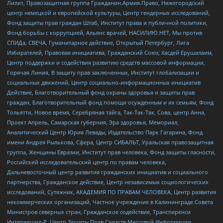
Лилит, Правозащитная группа Гражданин.Армия.Право, Нижегородский
центр немецкой и европейской культуры, Центр гендерных исследований,
Фонд защиты прав граждан Штаб, Институт права и публичной политики,
Фонд борьбы с коррупцией, Альянс врачей, НАСИЛИЮ.НЕТ, Мы против
СПИДа, СВЕЧА, Гуманитарное действие, Открытый Петербург, Лига
Избирателей, Правовая инициатива, Гражданский Союз, Хасдей Ерушалаим,
Центр поддержки и содействия развитию средств массовой информации,
Горячая Линия, В защиту прав заключенных, Институт глобализации и
социальных движений, Центр социально-информационных инициатив
Действие, Благотворительный фонд охраны здоровья и защиты прав
граждан, Благотворительный фонд помощи осужденным и их семьям, Фонд
Тольятти, Новое время, Серебряная тайга, Так-Так-Так, Сова, центр Анна,
Проект Апрель, Самарская губерния, Эра здоровья, Мемориал,
Аналитический Центр Юрия Левады, Издательство Парк Гагарина, Фонд
имени Андрея Рылькова, Сфера, Центр СИБАЛЬТ, Уральская правозащитная
группа, Женщины Евразии, Институт прав человека, Фонд защиты гласности,
Российский исследовательский центр по правам человека,
Дальневосточный центр развития гражданских инициатив и социального
партнерства, Гражданское действие, Центр независимых социологических
исследований, Сутяжник, АКАДЕМИЯ ПО ПРАВАМ ЧЕЛОВЕКА, Центр развития
некоммерческих организаций, Частное учреждение в Калининграде Совета
Министров северных стран, Гражданское содействие, Трансперенси
Интернешнл-Р, Центр Защиты Прав Средств Массовой Информации,