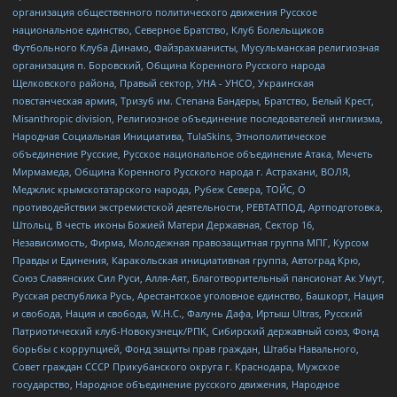
организация общественного политического движения Русское
национальное единство, Северное Братство, Клуб Болельщиков
Футбольного Клуба Динамо, Файзрахманисты, Мусульманская религиозная
организация п. Боровский, Община Коренного Русского народа
Щелковского района, Правый сектор, УНА - УНСО, Украинская
повстанческая армия, Тризуб им. Степана Бандеры, Братство, Белый Крест,
Misanthropic division, Религиозное объединение последователей инглиизма,
Народная Социальная Инициатива, TulaSkins, Этнополитическое
объединение Русские, Русское национальное объединение Атака, Мечеть
Мирмамеда, Община Коренного Русского народа г. Астрахани, ВОЛЯ,
Меджлис крымскотатарского народа, Рубеж Севера, ТОЙС, О
противодействии экстремистской деятельности, РЕВТАТПОД, Артподготовка,
Штольц, В честь иконы Божией Матери Державная, Сектор 16,
Независимость, Фирма, Молодежная правозащитная группа МПГ, Курсом
Правды и Единения, Каракольская инициативная группа, Автоград Крю,
Союз Славянских Сил Руси, Алля-Аят, Благотворительный пансионат Ак Умут,
Русская республика Русь, Арестантское уголовное единство, Башкорт, Нация
и свобода, Нация и свобода, W.H.С., Фалунь Дафа, Иртыш Ultras, Русский
Патриотический клуб-Новокузнецк/РПК, Сибирский державный союз, Фонд
борьбы с коррупцией, Фонд защиты прав граждан, Штабы Навального,
Совет граждан СССР Прикубанского округа г. Краснодара, Мужское
государство, Народное объединение русского движения, Народное