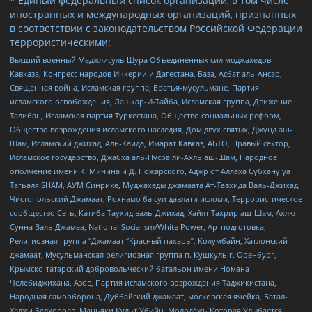
* Единый федеральный список организаций, в том числе
иностранных и международных организаций, признанных
в соответствии с законодательством Российской Федерации
террористическими:
Высший военный Маджлисуль Шура Объединенных сил моджахедов
Кавказа, Конгресс народов Ичкерии и Дагестана, База, Асбат аль-Ансар,
Священная война, Исламская группа, Братья-мусульмане, Партия
исламского освобождения, Лашкар-И-Тайба, Исламская группа, Движение
Талибан, Исламская партия Туркестана, Общество социальных реформ,
Общество возрождения исламского наследия, Дом двух святых, Джунд аш-
Шам, Исламский джихад, Аль-Каида, Имарат Кавказ, АБТО, Правый сектор,
Исламское государство, Джабха аль-Нусра ли-Ахль аш-Шам, Народное
ополчение имени К. Минина и Д. Пожарского, Аджр от Аллаха Субхану уа
Тагьаля SHAM, АУМ Синрике, Муджахеды джамаата Ат-Тавхида Валь-Джихад,
Чистопольский Джамаат, Рохнамо ба суи давлати исломи, Террористическое
сообщество Сеть, Катиба Таухид валь-Джихад, Хайят Тахрир аш-Шам, Ахлю
Сунна Валь Джамаа, National Socialism/White Power, Артподготовка,
Религиозная группа “Джамаат “Красный пахарь”, Колумбайн, Хатлонский
джамаат, Мусульманская религиозная группа п. Кушкуль г. Оренбург,
Крымско-татарский добровольческий батальон имени Номана
Челебиджихана, Азов, Партия исламского возрождения Таджикистана,
Народная самооборона, Дуббайский джамаат, московская ячейка, Батал-
Хаджи Белхороев, Маньяки Культ Убийц, Молодёжь Которая Улыбается,