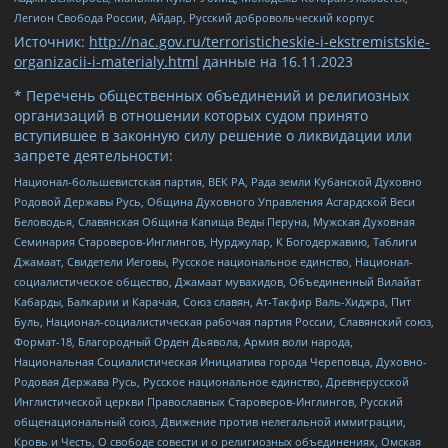
Легион Свобода России, Айдар, Русский добровольческий корпус
Источник:
http://nac.gov.ru/terroristicheskie-i-ekstremistskie-
organizacii-i-materialy.html
данные на
16.11.2023
* Перечень общественных объединений и религиозных
организаций в отношении которых судом принято
вступившее в законную силу решение о ликвидации или
запрете деятельности:
Национал-большевистская партия, ВЕК РА, Рада земли Кубанской Духовно
Родовой Державы Русь, Община Духовного Управления Асгардской Веси
Беловодья, Славянская Община Капища Веды Перуна, Мужская Духовная
Семинария Староверов-Инглингов, Нурджулар, К Богодержавию, Таблиги
Джамаат, Свидетели Иеговы, Русское национальное единство, Национал-
социалистическое общество, Джамаат мувахидов, Объединенный Вилайат
Кабарды, Балкарии и Карачая, Союз славян, Ат-Такфир Валь-Хиджра, Пит
Буль, Национал-социалистическая рабочая партия России, Славянский союз,
Формат-18, Благородный Орден Дьявола, Армия воли народа,
Национальная Социалистическая Инициатива города Череповца, Духовно-
Родовая Держава Русь, Русское национальное единство, Древнерусской
Инглистической церкви Православных Староверов-Инглингов, Русский
общенациональный союз, Движение против нелегальной иммиграции,
Кровь и Честь, О свободе совести и о религиозных объединениях, Омская