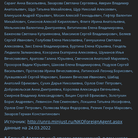
Саранг Анна Васильевна, Захарова Светлана Сергеевна, Аверин Владимир
Анатольевич, Щур Татьяна Михайловна, Щур Николай Алексеевич,
Блинушов Андрей Юрьевич, Мосин Алексей Геннадьевич, Гефтер Валентин
Михайлович, Симонов Алексей Кириллович, Флиге Ирина Анатольевна,
Мельникова Валентина Дмитриевна, Вититинова Елена Владимировна,
Баженова Светлана Куприяновна, Максимов Сергей Владимирович, Беляев
Сергей Иванович, Голубева Елена Николаевна, Ганнушкина Светлана
Алексеевна, Закс Елена Владимировна, Буртина Елена Юрьевна, Гендель
Людмила Залмановна, Кокорина Екатерина Алексеевна, Шуманов Илья
Вячеславович, Арапова Галина Юрьевна, Свечников Анатолий Мариевич,
Прохоров Вадим Юрьевич, Шахова Елена Владимировна, Подузов Сергей
Васильевич, Протасова Ирина Вячеславовна, Литинский Леонид Борисович,
Лукашевский Сергей Маркович, Бахмин Вячеслав Иванович, Шабад
Анатолий Ефимович, Сухих Дарья Николаевна, Орлов Олег Петрович,
Добровольская Анна Дмитриевна, Королева Александра Евгеньевна,
Смирнов Владимир Александрович, Вицин Сергей Ефимович, Золотухин
Борис Андреевич, Левинсон Лев Семенович, Локшина Татьяна Иосифовна,
Орлов Олег Петрович, Полякова Мара Федоровна, Резник Генри Маркович,
Захаров Герман Константинович
Источник:
http://unro.minjust.ru/NKOForeignAgent.aspx
данные на
24.03.2022