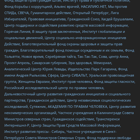
Фонд защиты прав граждан Штаб, Институт права и публичной политики,
Фонд борьбы с коррупцией, Альянс врачей, НАСИЛИЮ.НЕТ, Мы против
СПИДа, СВЕЧА, Гуманитарное действие, Открытый Петербург, Лига
Избирателей, Правовая инициатива, Гражданский Союз, Хасдей Ерушалаим,
Центр поддержки и содействия развитию средств массовой информации,
Горячая Линия, В защиту прав заключенных, Институт глобализации и
социальных движений, Центр социально-информационных инициатив
Действие, Благотворительный фонд охраны здоровья и защиты прав
граждан, Благотворительный фонд помощи осужденным и их семьям, Фонд
Тольятти, Новое время, Серебряная тайга, Так-Так-Так, Сова, центр Анна,
Проект Апрель, Самарская губерния, Эра здоровья, Мемориал,
Аналитический Центр Юрия Левады, Издательство Парк Гагарина, Фонд
имени Андрея Рылькова, Сфера, Центр СИБАЛЬТ, Уральская правозащитная
группа, Женщины Евразии, Институт прав человека, Фонд защиты гласности,
Российский исследовательский центр по правам человека,
Дальневосточный центр развития гражданских инициатив и социального
партнерства, Гражданское действие, Центр независимых социологических
исследований, Сутяжник, АКАДЕМИЯ ПО ПРАВАМ ЧЕЛОВЕКА, Центр развития
некоммерческих организаций, Частное учреждение в Калининграде Совета
Министров северных стран, Гражданское содействие, Трансперенси
Интернешнл-Р, Центр Защиты Прав Средств Массовой Информации,
Институт развития прессы - Сибирь, Частное учреждение в Санкт-
Петербурге Совета Министров Северных Стран, Фонд поддержки свободы