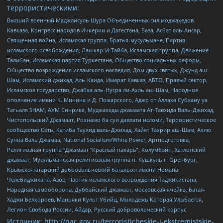
террористическими:
Высший военный Маджлисуль Шура Объединенных сил моджахедов
Кавказа, Конгресс народов Ичкерии и Дагестана, База, Асбат аль-Ансар,
Священная война, Исламская группа, Братья-мусульмане, Партия
исламского освобождения, Лашкар-И-Тайба, Исламская группа, Движение
Талибан, Исламская партия Туркестана, Общество социальных реформ,
Общество возрождения исламского наследия, Дом двух святых, Джунд аш-
Шам, Исламский джихад, Аль-Каида, Имарат Кавказ, АБТО, Правый сектор,
Исламское государство, Джабха аль-Нусра ли-Ахль аш-Шам, Народное
ополчение имени К. Минина и Д. Пожарского, Аджр от Аллаха Субхану уа
Тагьаля SHAM, АУМ Синрике, Муджахеды джамаата Ат-Тавхида Валь-Джихад,
Чистопольский Джамаат, Рохнамо ба суи давлати исломи, Террористическое
сообщество Сеть, Катиба Таухид валь-Джихад, Хайят Тахрир аш-Шам, Ахлю
Сунна Валь Джамаа, National Socialism/White Power, Артподготовка,
Религиозная группа “Джамаат “Красный пахарь”, Колумбайн, Хатлонский
джамаат, Мусульманская религиозная группа п. Кушкуль г. Оренбург,
Крымско-татарский добровольческий батальон имени Номана
Челебиджихана, Азов, Партия исламского возрождения Таджикистана,
Народная самооборона, Дуббайский джамаат, московская ячейка, Батал-
Хаджи Белхороев, Маньяки Культ Убийц, Молодёжь Которая Улыбается,
Легион Свобода России, Айдар, Русский добровольческий корпус
Источник:
http://nac.gov.ru/terroristicheskie-i-ekstremistskie-