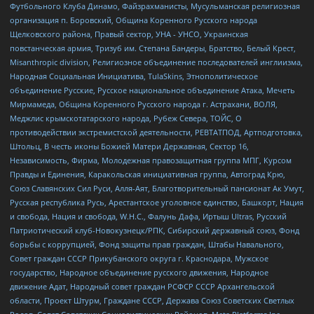
Футбольного Клуба Динамо, Файзрахманисты, Мусульманская религиозная
организация п. Боровский, Община Коренного Русского народа
Щелковского района, Правый сектор, УНА - УНСО, Украинская
повстанческая армия, Тризуб им. Степана Бандеры, Братство, Белый Крест,
Misanthropic division, Религиозное объединение последователей инглиизма,
Народная Социальная Инициатива, TulaSkins, Этнополитическое
объединение Русские, Русское национальное объединение Атака, Мечеть
Мирмамеда, Община Коренного Русского народа г. Астрахани, ВОЛЯ,
Меджлис крымскотатарского народа, Рубеж Севера, ТОЙС, О
противодействии экстремистской деятельности, РЕВТАТПОД, Артподготовка,
Штольц, В честь иконы Божией Матери Державная, Сектор 16,
Независимость, Фирма, Молодежная правозащитная группа МПГ, Курсом
Правды и Единения, Каракольская инициативная группа, Автоград Крю,
Союз Славянских Сил Руси, Алля-Аят, Благотворительный пансионат Ак Умут,
Русская республика Русь, Арестантское уголовное единство, Башкорт, Нация
и свобода, Нация и свобода, W.H.С., Фалунь Дафа, Иртыш Ultras, Русский
Патриотический клуб-Новокузнецк/РПК, Сибирский державный союз, Фонд
борьбы с коррупцией, Фонд защиты прав граждан, Штабы Навального,
Совет граждан СССР Прикубанского округа г. Краснодара, Мужское
государство, Народное объединение русского движения, Народное
движение Адат, Народный совет граждан РСФСР СССР Архангельской
области, Проект Штурм, Граждане СССР, Держава Союз Советских Светлых