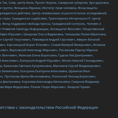
Так, Сова, центр Анна, Проект Апрель, Самарская губерния, Эра здоровья,
я группа, Женщины Евразии, Институт прав человека, Фонд защиты
Гражданское действие, Центр независимых социологических исследований,
стран, Гражданское содействие, Трансперенси Интернешнл-Р, Центр
н, Фонд поддержки свободы прессы, Гражданский контроль, Человек и
тут Развития Свободы Информации, Экозащита!-Женсовет, Общественный
й Павел Юрьевич, Шнырова Ольга Вадимовна, Чанышева Лилия Айратовна,
ин Сергей Георгиевич, Пивоваров Андрей Сергеевич, Аверин Виталий
вич, Каргалицкий Борис Юльевич, Созаев Валерий Валерьевич, Исламов
льевич, Верховский Александр Маркович, Пислакова-Паркер Марина
н Збигневич, Жемкова Елена Борисовна, Гудков Лев Дмитриевич,
й Алексеевич, Блинушов Андрей Юрьевич, Мосин Алексей Геннадьевич,
а, Баженова Светлана Куприяновна, Максимов Сергей Владимирович,
а Залмановна, Кокорина Екатерина Алексеевна, Шуманов Илья
ч, Протасова Ирина Вячеславовна, Литинский Леонид Борисович,
а Дмитриевна, Королева Александра Евгеньевна, Смирнов Владимир
ова Мара Федоровна, Резник Генри Маркович, Захаров Герман
етствии с законодательством Российской Федерации