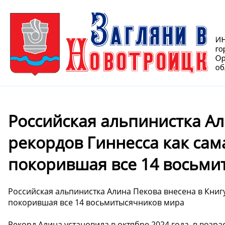
Российская альпинистка Ал
рекордов Гиннесса как са
покорившая все 14 восьми
Российская альпинистка Алина Пекова внесена в Книг
покорившая все 14 восьмитысячников мира
Рекорд Алина установила в октябре 2024 года, в возр