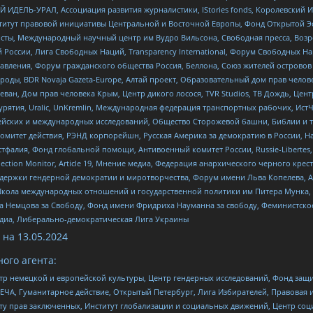
 ИДЕЛЬ-УРАЛ, Ассоциация развития журналистики, IStories fonds, Королевск
r, Институт правовой инициативы Центральной и Восточной Европы, Фонд Открытой Э
ты, Международный научный центр им Вудро Вильсона, Свободная пресса, Возро
России, Лига Свободных Наций, Transparеncy International, Форум Свободных Н
правления, Форум гражданского общества Россия, Беллона, Союз жителей острово
роды, BDR Novaja Gazeta-Europe, Алтай проект, Образовательный дом прав челов
еван, Дом прав человека Крым, Центр дикого лосося, TVR Studios, ТВ Дождь, Це
урятия, Uralic, UnKremlin, Международная федерация транспортных рабочих, Ист
ейских и международных исследований, Общество Сторожевой башни, Библии и тр
омитет действия, РЭНД корпорейшн, Русская Америка за демократию в России, Н
фалия, Фонд глобальной помощи, Антивоенный комитет России, Russie-Libertes, L
lection Monitor, Article 19, Мнение медиа, Федерация анархического черного кр
и гендерной демократии и миротворчества, Форум имени Льва Копелева, American C
г, Школа международных отношений и государственной политики им Питера Мунка
 Немцова за Свободу, Фонд имени Фридриха Науманна за свободу, Феминистско
медиа, Либерально-демократическая Лига Украины
 на
13.05.2024
ого агента:
р немецкой и европейской культуры, Центр гендерных исследований, Фонд защи
ЧА, Гуманитарное действие, Открытый Петербург, Лига Избирателей, Правовая 
иту прав заключенных, Институт глобализации и социальных движений, Центр 