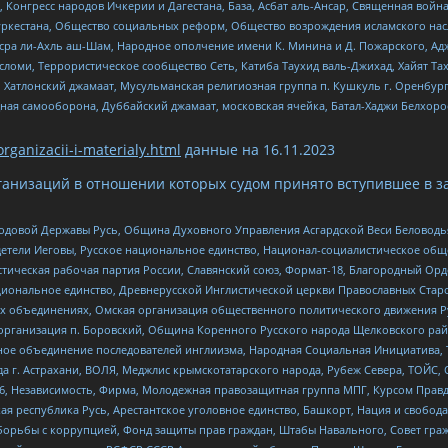
нгресс народов Ичкерии и Дагестана, База, Асбат аль-Ансар, Священная война,
уркестана, Общество социальных реформ, Общество возрождения исламского насл
Нусра ли-Ахль аш-Шам, Народное ополчение имени К. Минина и Д. Пожарского, Ад
сломи, Террористическое сообщество Сеть, Катиба Таухид валь-Джихад, Хайят Тах
, Хатлонский джамаат, Мусульманская религиозная группа п. Кушкуль г. Оренбу
ная самооборона, Дуббайский джамаат, московская ячейка, Батал-Хаджи Белхор
organizacii-i-materialy.html
данные на
16.11.2023
анизаций в отношении которых судом принято вступившее в з
 Родовой Державы Русь, Община Духовного Управления Асгардской Веси Беловод
детели Иеговы, Русское национальное единство, Национал-социалистическое об
истическая рабочая партия России, Славянский союз, Формат-18, Благородный Ор
ациональное единство, Древнерусской Инглистической церкви Православных Ста
ных объединениях, Омская организация общественного политического движения Р
рганизация п. Боровский, Община Коренного Русского народа Щелковского район
гиозное объединение последователей инглиизма, Народная Социальная Инициатива,
 г. Астрахани, ВОЛЯ, Меджлис крымскотатарского народа, Рубеж Севера, ТОЙС, 
6, Независимость, Фирма, Молодежная правозащитная группа МПГ, Курсом Правд
ая республика Русь, Арестантское уголовное единство, Башкорт, Нация и свобода,
орьбы с коррупцией, Фонд защиты прав граждан, Штабы Навального, Совет гражд