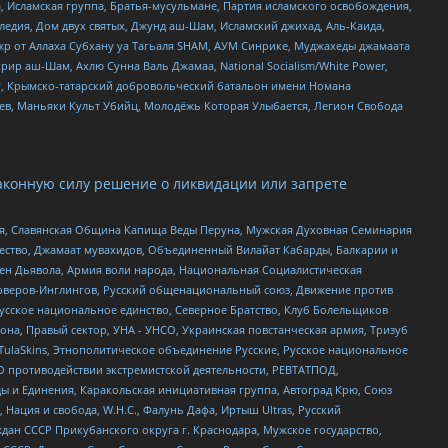
 Исламская группа, Братья-мусульмане, Партия исламского освобождения,
едия, Дом двух святых, Джунд аш-Шам, Исламский джихад, Аль-Каида,
жр от Аллаха Субхану уа Тагьаля SHAM, АУМ Синрике, Муджахеды джамаата
рир аш-Шам, Ахлю Сунна Валь Джамаа, National Socialism/White Power,
рг, Крымско-татарский добровольческий батальон имени Номана
оев, Маньяки Культ Убийц, Молодёжь Которая Улыбается, Легион Свобода
аконную силу решение о ликвидации или запрете
ья, Славянская Община Капища Веды Перуна, Мужская Духовная Семинария
щество, Джамаат мувахидов, Объединенный Вилайат Кабарды, Балкарии и
ден Дьявола, Армия воли народа, Национальная Социалистическая
роверов-Инглингов, Русский общенациональный союз, Движение против
усское национальное единство, Северное Братство, Клуб Болельщиков
а, Правый сектор, УНА - УНСО, Украинская повстанческая армия, Тризуб
 TulaSkins, Этнополитическое объединение Русские, Русское национальное
О противодействии экстремистской деятельности, РЕВТАТПОД,
ы и Единения, Каракольская инициативная группа, Автоград Крю, Союз
 Нация и свобода, W.H.С., Фалунь Дафа, Иртыш Ultras, Русский
ан СССР Прикубанского округа г. Краснодара, Мужское государство,