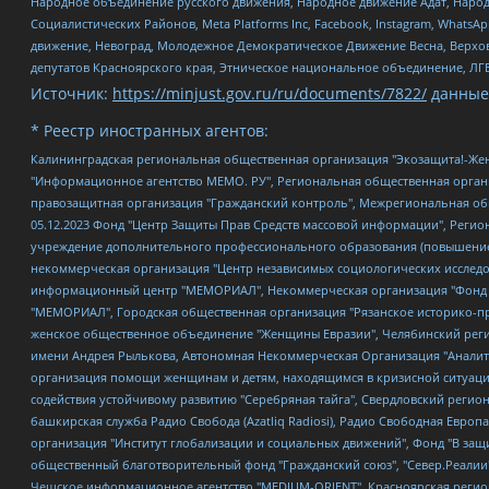
Народное объединение русского движения, Народное движение Адат, Народ
Социалистических Районов, Meta Platforms Inc, Facebook, Instagram, Wha
движение, Невоград, Молодежное Демократическое Движение Весна, Верхов
депутатов Красноярского края, Этническое национальное объединение, ЛГ
Источник:
https://minjust.gov.ru/ru/documents/7822/
данные
* Реестр иностранных агентов:
Калининградская региональная общественная организация "Экозащита!-Женсовет", Фонд содействия защите прав и свобод граждан "Общественный вердикт", Фонд "Институт Развития Свободы Информации", Частное учреждение "Информационное агентство МЕМО. РУ", Региональная общественная организация "Общественная комиссия по сохранению наследия академика Сахарова", Фонд поддержки свободы прессы, Санкт-Петербургская общественная правозащитная организация "Гражданский контроль", Межрегиональная общественная организация "Информационно-просветительский центр "Мемориал", Региональный Фонд "Центр Защиты Прав Средств Массовой Информации", с 05.12.2023 Фонд "Центр Защиты Прав Средств массовой информации", Региональная общественная благотворительная организация помощи беженцам и мигрантам "Гражданское содействие", Негосударственное образовательное учреждение дополнительного профессионального образования (повышение квалификации) специалистов "АКАДЕМИЯ ПО ПРАВАМ ЧЕЛОВЕКА", Свердловская региональная общественная организация "Сутяжник", Автономная некоммерческая организация "Центр независимых социологических исследований", Союз общественных объединений "Российский исследовательский центр по правам человека", Региональное общественное учреждение научно-информационный центр "МЕМОРИАЛ", Некоммерческая организация "Фонд защиты гласности", Автономная некоммерческая организация "Институт прав человека", Городская общественная организация "Екатеринбургское общество "МЕМОРИАЛ", Городская общественная организация "Рязанское историко-просветительское и правозащитное общество "Мемориал" (Рязанский Мемориал), Челябинский региональный орган общественной самодеятельности – женское общественное объединение "Женщины Евразии", Челябинский региональный орган общественной самодеятельности "Уральская правозащитная группа", Фонд содействия защите здоровья и социальной справедливости имени Андрея Рылькова, Автономная Некоммерческая Организация "Аналитический Центр Юрия Левады", Автономная некоммерческая организация социальной поддержки населения "Проект Апрель", Региональная общественная организация помощи женщинам и детям, находящимся в кризисной ситуации "Информационно-методический центр "Анна", Фонд содействия развитию массовых коммуникаций и правовому просвещению "Так-так-Так", Фонд содействия устойчивому развитию "Серебряная тайга", Свердловский региональный общественный фонд социальных проектов "Новое время", "Idel.Реалии", Кавказ.Реалии, Крым.Реалии, Телеканал Настоящее Время, Татаро-башкирская служба Радио Свобода (Azatliq Radiosi), Радио Свободная Европа/Радио Свобода (PCE/PC), "Сибирь.Реалии", "Фактограф", Благотворительный фонд помощи осужденным и их семьям, Автономная некоммерческая организация "Институт глобализации и социальных движений", Фонд "В защиту прав заключенных", Частное учреждение "Центр поддержки и содействия развитию средств массовой информации", Пензенский региональный общественный благотворительный фонд "Гражданский союз", "Север.Реалии", Некоммерческая организация Фонд "Правовая инициатива", Общество с ограниченной ответственностью "Радио Свободная Европа/Радио Свобода", Чешское информационное агентство "MEDIUM-ORIENT", Красноярская региональная общественная организация "Мы против СПИДа", Камалягин Денис Николаевич, Маркелов Сергей Евгеньевич, Пономарев Лев Александрович, Савицкая Людмила Алексеевна, Автоно