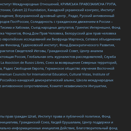
ий Институт Международных Отношений, КРИМСЬКА ПРАВОЗАХИСНА ГРУПА,
стонии, Calvert 22 Foundation, Канадский украинский конгресс, Институт
ждение, Всеукраинский духовный центр , Риддл, Русский антивоенный
ародов ПостРоссии, Солидарность с гражданским движением в России –
в Тисима и Хабомаи, Съезд народных депутатов, Гринпис Интернешнл, Фонд
ека Чернигов, Фонд Дом Прав Человека, Белорусский дом прав человека
нтр европейских исследований им Вилфрида Мартенса, Сетевое объединение
Чам Финланд, Гудзоновский институт, Фонд Демократического Развития,
актатов Свидетелей Иеговы, Гражданский Совет, Центр анализа
астоящая Россия, Глобальная сеть журналистов-расследователей, Служба
a Asocicion de Rusos Libres, Союз за возвращение Северных территорий,
еста, Радио Свободная Европа, Германское общество изучения Восточной
ouncils for International Education, Cultural Vistas, Institute of
, Российско-канадский демократический альянс, Школа международных
е антивоенное сопротивление, Комитет независимости Ингушетии,
ты прав граждан Штаб, Институт права и публичной политики, Фонд
инициатива, Гражданский Союз, Хасдей Ерушалаим, Центр поддержки и
социально-информационных инициатив Действие, Благотворительный фонд