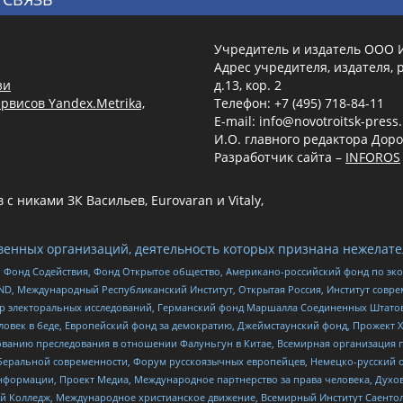
Учредитель и издатель ООО 
Адрес учредителя, издателя, р
зи
д.13, кор. 2
рвисов Yandex.Metrika,
Телефон: +7 (495) 718-84-11
E-mail: info@novotroitsk-press
И.О. главного редактора Доро
Разработчик сайта –
INFOROS
 никами ЗК Васильев, Eurovaran и Vitaly,
енных организаций, деятельность которых признана нежелате
 Фонд Содействия, Фонд Открытое общество, Американо-российский фонд по э
 Международный Республиканский Институт, Открытая Россия, Институт совре
р электоральных исследований, Германский фонд Маршалла Соединенных Штатов
еловек в беде, Европейский фонд за демократию, Джеймстаунский фонд, Прожект
дованию преследования в отношении Фалуньгун в Китае, Всемирная организация 
беральной современности, Форум русскоязычных европейцев, Немецко-русский о
формации, Проект Медиа, Международное партнерство за права человека, Духов
 Колледж, Международное христианское движение, Всемирный Институт Саентол