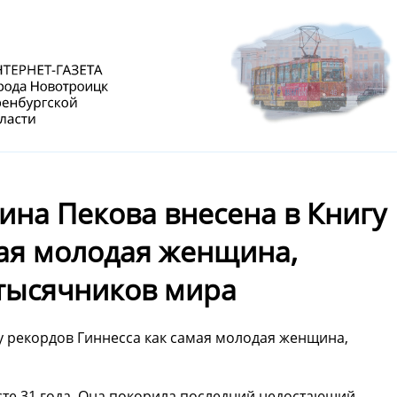
ина Пекова внесена в Книгу
мая молодая женщина,
тысячников мира
у рекордов Гиннесса как самая молодая женщина,
асте 31 года. Она покорила последний недостающий