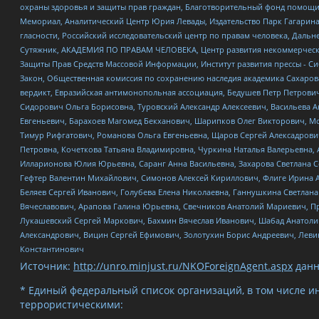
охраны здоровья и защиты прав граждан, Благотворительный фонд помощи ос
Мемориал, Аналитический Центр Юрия Левады, Издательство Парк Гагарина
гласности, Российский исследовательский центр по правам человека, Даль
Сутяжник, АКАДЕМИЯ ПО ПРАВАМ ЧЕЛОВЕКА, Центр развития некоммерческих
Защиты Прав Средств Массовой Информации, Институт развития прессы - Си
Закон, Общественная комиссия по сохранению наследия академика Сахаров
вердикт, Евразийская антимонопольная ассоциация, Бедушев Петр Петрови
Сидорович Ольга Борисовна, Туровский Александр Алексеевич, Васильева А
Евгеньевич, Барахоев Магомед Бекханович, Шарипков Олег Викторович, М
Тимур Рифгатович, Романова Ольга Евгеньевна, Щаров Сергей Алексадрови
Петровна, Кочеткова Татьяна Владимировна, Чуркина Наталья Валерьевна, 
Илларионова Юлия Юрьевна, Саранг Анна Васильевна, Захарова Светлана 
Гефтер Валентин Михайлович, Симонов Алексей Кириллович, Флиге Ирина 
Беляев Сергей Иванович, Голубева Елена Николаевна, Ганнушкина Светлана
Вячеславович, Арапова Галина Юрьевна, Свечников Анатолий Мариевич, П
Лукашевский Сергей Маркович, Бахмин Вячеслав Иванович, Шабад Анатоли
Александрович, Вицин Сергей Ефимович, Золотухин Борис Андреевич, Леви
Константинович
Источник:
http://unro.minjust.ru/NKOForeignAgent.aspx
данн
* Единый федеральный список организаций, в том числе и
террористическими: