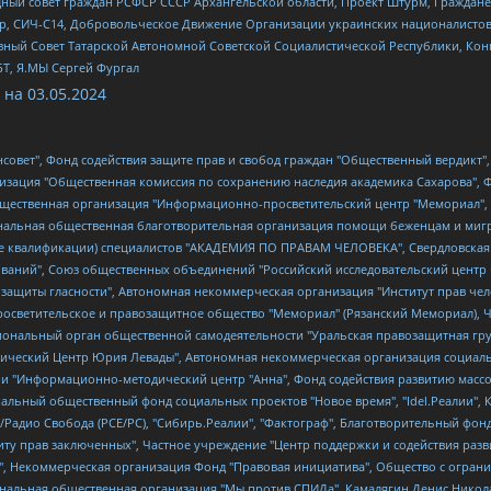
ный совет граждан РСФСР СССР Архангельской области, Проект Штурм, Граждане 
tsApp, СИЧ-С14, Добровольческое Движение Организации украинских националисто
ный Совет Татарской Автономной Советской Социалистической Республики, Кон
БТ, Я.МЫ Сергей Фургал
 на
03.05.2024
мная некоммерческая организация "Центр по работе с проблемой насилия "НАСИЛИЮ.НЕТ", Межрегиональный профессиональный союз работников здравоохранения "Альянс врачей", Юридическое лицо, зарегистрированное в Латвийской Республике, SIA "Medusa Project" (регистрационный номер 40103797863, дата регистрации 10.06.2014), Некоммерческая организация "Фонд по борьбе с коррупцией", Автономная некоммерческая организация "Институт права и публичной политики", Баданин Роман Сергеевич, Гликин Максим Александрович, Железнова Мария Михайловна, Лукьянова Юлия Сергеевна, Маетная Елизавета Витальевна, Маняхин Петр Борисович, Чуракова Ольга Владимировна, Ярош Юлия Петровна, Юридическое лицо "The Insider SIA", зарегистрированное в Риге, Латвийская Республика (дата регистрации 26.06.2015), являющееся администратором доменного имени интернет-издания "The Insider SIA", https://theins.ru, Постернак Алексей Евгеньевич, Рубин Михаил Аркадьевич, Анин Роман Александрович, Юридическое лицо Istories fonds, зарегистрированное в Латвийской Республике (регистрационный номер 50008295751, дата регистрации 24.02.2020), Великовский Дмитрий Александрович, Долинина Ирина Николаевна, Мароховская Алеся Алексеевна, Шлейнов Роман Юрьевич, Шмагун Олеся Валентиновна, Общество с ограниченной ответственностью "Альтаир 2021", Общество с ограниченной ответственностью "Вега 2021", Общество с ограниченной ответственностью "Главный редактор 2021", Общество с ограниченной ответственностью "Ромашки монолит", Важенков Артем Валерьевич, Ивановская областная общественная организация "Центр гендерных исследований", Гурман Юрий Альбертович, Медиапроект "ОВД-Инфо", Егоров Владимир Владимирович, Жилинский Владимир Александрович, Общество с ограниченной ответственностью "ЗП", Иванова София Юрьевна, Карезина Инна Павловна, Кильтау Екатерина Викторовна, Петров Алексей Викторович, Пискунов Сергей Евгеньевич, Смирнов Сергей Сергеевич, Тихонов Михаил Сергеевич, Общество с ограниченной ответственностью "ЖУРНАЛИСТ-ИНОСТРАННЫЙ АГЕНТ", Арапова Галина Юрьевна, Вольтская Татьяна Анатольевна, Американская компания "Mason G.E.S. Anonymous Foundation" (США), являющаяся владельцем интернет-издания https://mnews.world/, Компания "Stichting Bellingcat", зарегистрированная в Нидерландах (дата регистрации 11.07.2018), Захаров Андрей Вячеславович, Клепиковская Екатерина Дмитриевна, Общество с ограниченной ответственностью "МЕМО", Перл Роман Александрович, Симонов Евгений Алексеевич, Соловьева Елена Анатольевна, Сотников Даниил Владимирович, Сурначева Елизавета Дмитриевна, Автономная некоммерческая организация по защите прав человека и информированию населения "Якутия – Наше Мнение", Общество с ограниченной ответственностью "Москоу диджитал медиа", с 26.01.2023 Общество с ограниченной ответственностью "Чайка Белые сады", Ветошкина Валерия Валерьевна, Заговора Максим Александрович, Межрегиональное общественное движение "Российская ЛГБТ - сеть", Оленичев Максим Владимирович, Павлов Иван Юрьевич, Скворцова Елена Сергеевна, Общество с ограниченной ответственностью "Как бы инагент", Кочетков Игорь Викторович, Общество с ограниченной ответственностью "Честные выборы", Еланчик Олег Александрович, Общество с ограниченной ответственностью "Нобелевский призыв", Гималова Регина Эмилевна, Григорьев Андрей Валерьевич, Григорьева Алина Александровна, Ассоциация по содействию защите прав призывников, альтернативнослужащих и военнослужащих "Правозащитная группа "Гражданин.Армия.Право", Хисамова Регина Фаритовна, Автономная некоммерческая организация по реализации социально-правовых программ "Лилит", Дальн