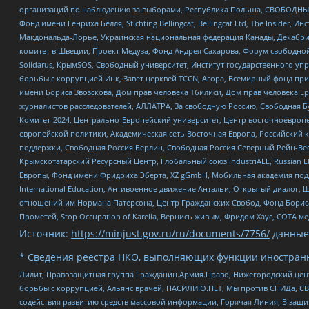
организаций по наблюдению за выборами, Республика Польша, СВОБОДНЫЙ
Фонд имени Генриха Бёлля, Stichting Bellingcat, Bellingcat Ltd, The Inside
Макдональда-Лорье, Украинская национальная федерация Канады, Декабрис
комитет в Швеции, Проект Медуза, Фонд Андрея Сахарова, Форум свободной 
Solidarus, КрымSOS, Свободный университет, Институт государственного у
борьбы с коррупцией Инк, Завет церквей TCCN, Агора, Всемирный фонд при
имени Бориса Звозскова, Дом прав человека Тбилиси, Дом прав человека Ер
журналистов расследователей, АЛЛАТРА, За свободную Россию, Свободная Б
Комитет-2024, Центрально-Европейский университет, Центр восточноевроп
европейской политики, Академическая сеть Восточная Европа, Российский к
поддержки, Свободная Россия Берлин, Свободная Россия Северный Рейн-Вест
Крымскотатарский Ресурсный Центр, Глобальный союз IndustriALL, Russian E
Европы, Фонд имени Фридриха Эберта, XZ gGmbH, Мобильная академия поддержк
International Education, Антивоенное движение Антальи, Открытый диало
отношений им Нормана Патерсона, Центр Гражданских Свобод, Фонд Бориса
Прометей, Stop Occupation of Karelia, Вернись живым, Фридом Хаус, СОТА 
Источник:
https://minjust.gov.ru/ru/documents/7756/
данные
* Сведения реестра НКО, выполняющих функции иностранн
Лилит, Правозащитная группа Гражданин.Армия.Право, Нижегородский цент
борьбы с коррупцией, Альянс врачей, НАСИЛИЮ.НЕТ, Мы против СПИДа, СВЕ
содействия развитию средств массовой информации, Горячая Линия, В защ