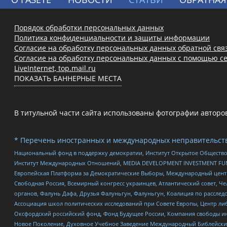
Порядок обработки персональных данных
Политика конфиденциальности и защиты информации
Согласие на обработку персональных данных обратной свя
Согласие на обработку персональных данных с помощью се
LiveInternet, top.mail.ru
ПОКАЗАТЬ БАННЕРНЫЕ МЕСТА
В титульной части сайта использованы фотографии авторов с
* Перечень иностранных и международных неправительств
Национальный фонд в поддержку демократии, Институт Открытое Общество
Институт Международных Отношений, MEDIA DEVELOPMENT INVESTMENT FUND,
Европейская Платформа за Демократические Выборы, Международный цент
Свободная Россия, Всемирный конгресс украинцев, Атлантический совет, Ч
органов, Фалунь Дафа, Друзья Фалуньгун, Фалуньгун, Коалиция по рассле
Ассоциация школ политических исследований при Совете Европы, Центр ли
Оксфордский российский фонд, Фонд Будущее России, Компания свободы ин
Новое Поколение, Духовное Учебное Заведение Международный Библейский