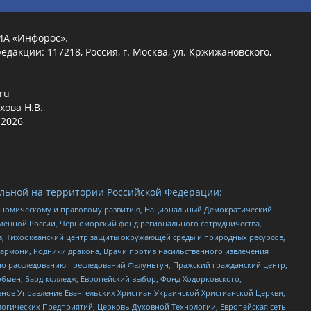
ИА «Инфорос».
едакции: 117218, Россия, г. Москва, ул. Кржижановского,
.ru
хова Н.В.
2026
льной на территории Российской Федерации:
кономическому и правовому развитию, Национальный Демократический
менной России, Черноморский фонд регионального сотрудничества,
, Тихоокеанский центр защиты окружающей среды и природных ресурсов,
 Хармони, Родники дракона, Врачи против насильственного извлечения
по расследованию преследований Фалуньгун, Пражский гражданский центр,
бмен, Бард колледж, Европейский выбор, Фонд Ходорковского,
ное Управление Евангельских Христиан Украинской Христианской Церкви,
огических Предприятий, Церковь Духовной Технологии, Европейская сеть