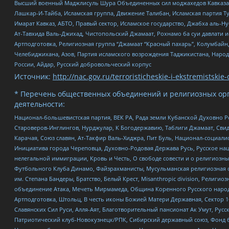
Высший военный Маджлисуль Шура Объединенных сил моджахедов Кавказа, Ко
Лашкар-И-Тайба, Исламская группа, Движение Талибан, Исламская партия Т
Имарат Кавказ, АБТО, Правый сектор, Исламское государство, Джабха аль-
Ат-Тавхида Валь-Джихад, Чистопольский Джамаат, Рохнамо ба суи давлати и
Артподготовка, Религиозная группа “Джамаат “Красный пахарь”, Колумбайн
Челебиджихана, Азов, Партия исламского возрождения Таджикистана, Народ
России, Айдар, Русский добровольческий корпус
Источник:
http://nac.gov.ru/terroristicheskie-i-ekstremistskie-
* Перечень общественных объединений и религиозных орг
деятельности:
Национал-большевистская партия, ВЕК РА, Рада земли Кубанской Духовно
Староверов-Инглингов, Нурджулар, К Богодержавию, Таблиги Джамаат, Сви
Карачая, Союз славян, Ат-Такфир Валь-Хиджра, Пит Буль, Национал-социал
Инициатива города Череповца, Духовно-Родовая Держава Русь, Русское н
нелегальной иммиграции, Кровь и Честь, О свободе совести и о религиоз
Футбольного Клуба Динамо, Файзрахманисты, Мусульманская религиозная о
им. Степана Бандеры, Братство, Белый Крест, Misanthropic division, Рели
объединение Атака, Мечеть Мирмамеда, Община Коренного Русского народа
Артподготовка, Штольц, В честь иконы Божией Матери Державная, Сектор 1
Славянских Сил Руси, Алля-Аят, Благотворительный пансионат Ак Умут, Русск
Патриотический клуб-Новокузнецк/РПК, Сибирский державный союз, Фонд б