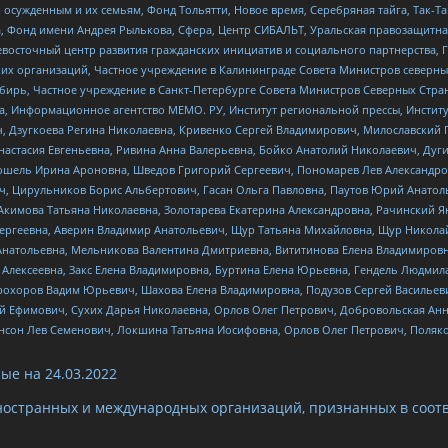
ужденным и их семьям, Фонд Тольятти, Новое время, Серебряная тайга, Так-Так-
, Фонд имени Андрея Рылькова, Сфера, Центр СИБАЛЬТ, Уральская правозащитна
невосточный центр развития гражданских инициатив и социального партнерства, 
 организаций, Частное учреждение в Калининграде Совета Министров северных 
бирь, Частное учреждение в Санкт-Петербурге Совета Министров Северных Стра
а, Информационное агентство МЕМО. РУ, Институт региональной прессы, Инсти
ч, Дзугкоева Регина Николаевна, Кривенко Сергей Владимирович, Милославски
настасия Евгеньевна, Ривина Анна Валерьевна, Бойко Анатолий Николаевич, Дуг
ошель Ирина Ароновна, Шведов Григорий Сергеевич, Пономарев Лев Александро
ч, Цирульников Борис Альбертович, Гасан Ольга Павловна, Паутов Юрий Анато
Акимова Татьяна Николаевна, Золотарева Екатерина Александровна, Рачинский Я
Сергеевна, Аверин Владимир Анатольевич, Щур Татьяна Михайловна, Щур Никола
Анатольевна, Мельникова Валентина Дмитриевна, Вититинова Елена Владимировн
 Алексеевна, Закс Елена Владимировна, Буртина Елена Юрьевна, Гендель Людмил
рохоров Вадим Юрьевич, Шахова Елена Владимировна, Подузов Сергей Васильеви
й Ефимович, Сухих Дарья Николаевна, Орлов Олег Петрович, Добровольская Анн
нсон Лев Семенович, Локшина Татьяна Иосифовна, Орлов Олег Петрович, Поляк
ые на
24.03.2022
ностранных и международных организаций, признанных в соотв