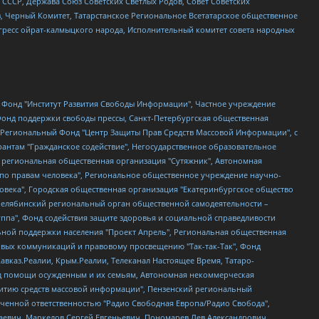
СССР, Держава Союз Советских Светлых Родов, Совет Советских
в, Черный Комитет, Татарстанское Региональное Всетатарское общественное
гресс ойрат-калмыцкого народа, Исполнительный комитет совета народных
евосточное общественное движение "Маяк", Санкт-Петербургская ЛГБТ-инициативная группа "Выход", Инициативная группа ЛГБТ+ "Реверс", Алексеев Андрей Викторович, Бекбулатова Таисия Львовна, Беляев Иван Михайлович, Владыкина Елена Сергеевна, Гельман Марат Александрович, Никульшина Вероника Юрьевна, Толоконникова Надежда Андреевна, Шендерович Виктор Анатольевич, Общество с ограниченной ответственностью "Данное сообщение", Общество с ограниченной ответственностью Издательский дом "Новая глава", Айнбиндер Александра Александровна, Московский комьюнити-центр для ЛГБТ+инициатив, Благотворительный фонд развития филантропии, Deutsche Welle (Германия, Kurt-Schumacher-Strasse 3, 53113 Bonn), Борзунова Мария Михайловна, Воробьев Виктор Викторович, Голубева Анна Львовна, Константинова Алла Михайловна, Малкова Ирина Владимировна, Мурадов Мурад Абдулгалимович, Осетинская Елизавета Николаевна, Понасенков Евгений Николаевич, Ганапольский Матвей Юрьевич, Киселев Евгений Алексеевич, Борухович Ирина Григорьевна, Дремин Иван Тимофеевич, Дубровский Дмитрий Викторович, Красноярская региональная общественная организация поддержки и развития альтернативных образовательных технологий и межкультурных коммуникаций "ИНТЕРРА", Маяковская Екатерина Алексеевна, Фейгин Марк Захарович, Филимонов Андрей Викторович, Дзугкоева Регина Николаевна, Доброхотов Роман Александрович, Дудь Юрий Александрович, Елкин Сергей Владимирович, Кругликов Кирилл Игоревич, Сабунаева Мария Леонидовна, Семенов Алексей Владимирович, Шаинян Карен Багратович, Шульман Екатерина Михайловна, Асафьев Артур Валерьевич, Вахштайн Виктор Семенович, Венедиктов Алексей Алексеевич, Лушникова Екатерина Евгеньевна, Волков Леонид Михайлович, Невзоров Александр Глебович, Пархоменко Сергей Борисович, Сироткин Ярослав Николаевич, Кара-Мурза Владимир Владимирович, Баранова Наталья Владимировна, Гозман Леонид Яковлевич, Кагарлицкий Борис Юльевич, Климарев Михаил Валерьевич, Милов Владимир Станиславович, Автономная некоммерческая организация Краснодарский центр современного искусства "Типография", Моргенштерн Алишер Тагирович, Соболь Любовь Эдуардовна, Общество с ограниченной ответственностью "ЛИЗА НОРМ", Каспаров Гарри Кимович, Ходорковский Михаил Борисович, Общество с ограниченной ответственностью "Апрельские тезисы", Данилович Ирина Брониславовна, Кашин Олег Владимирович, Петров Николай Владимирович, Пивоваров Алексей Владимирович, Соколов Михаил Владимирович, Цветкова Юлия Владимировна, Чичваркин Евгений Александрович, Комитет против пыток/Команда против пыток, Общество с ограниченной ответственностью "Первый научный", Общество с ограниченной ответственностью "Вертолет и ко", Белоцерковская Вероника Борисовна, Кац Максим Евгеньевич, Лазарева Татьяна Юрьевна, Шаведдинов Руслан Табризович, Яшин Илья Валерьевич, Общество с ограниченной ответственностью "Иноагент ААВ", Алешковский Дмитрий Петрович, Альбац Евгения Марковна, Быков Дмитрий Львович, Галямина Юлия Евгеньевна, Лойко Сергей Леонидович, Мартынов Кирилл Константинович, Медведев Сергей Александрович, Крашенинников Федор Геннадиевич, Гордеева Катерина Вл