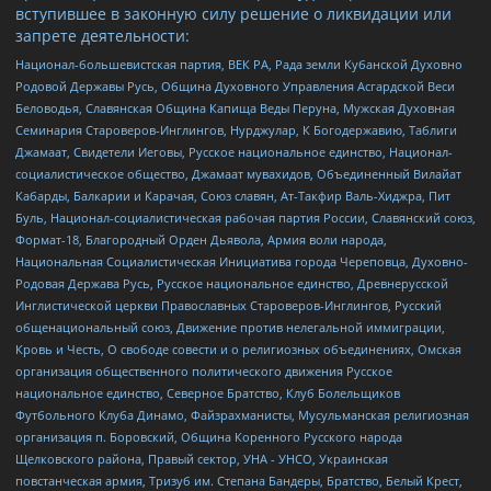
вступившее в законную силу решение о ликвидации или
запрете деятельности:
Национал-большевистская партия, ВЕК РА, Рада земли Кубанской Духовно
Родовой Державы Русь, Община Духовного Управления Асгардской Веси
Беловодья, Славянская Община Капища Веды Перуна, Мужская Духовная
Семинария Староверов-Инглингов, Нурджулар, К Богодержавию, Таблиги
Джамаат, Свидетели Иеговы, Русское национальное единство, Национал-
социалистическое общество, Джамаат мувахидов, Объединенный Вилайат
Кабарды, Балкарии и Карачая, Союз славян, Ат-Такфир Валь-Хиджра, Пит
Буль, Национал-социалистическая рабочая партия России, Славянский союз,
Формат-18, Благородный Орден Дьявола, Армия воли народа,
Национальная Социалистическая Инициатива города Череповца, Духовно-
Родовая Держава Русь, Русское национальное единство, Древнерусской
Инглистической церкви Православных Староверов-Инглингов, Русский
общенациональный союз, Движение против нелегальной иммиграции,
Кровь и Честь, О свободе совести и о религиозных объединениях, Омская
организация общественного политического движения Русское
национальное единство, Северное Братство, Клуб Болельщиков
Футбольного Клуба Динамо, Файзрахманисты, Мусульманская религиозная
организация п. Боровский, Община Коренного Русского народа
Щелковского района, Правый сектор, УНА - УНСО, Украинская
повстанческая армия, Тризуб им. Степана Бандеры, Братство, Белый Крест,