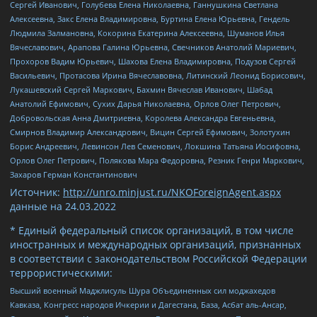
Сергей Иванович, Голубева Елена Николаевна, Ганнушкина Светлана
Алексеевна, Закс Елена Владимировна, Буртина Елена Юрьевна, Гендель
Людмила Залмановна, Кокорина Екатерина Алексеевна, Шуманов Илья
Вячеславович, Арапова Галина Юрьевна, Свечников Анатолий Мариевич,
Прохоров Вадим Юрьевич, Шахова Елена Владимировна, Подузов Сергей
Васильевич, Протасова Ирина Вячеславовна, Литинский Леонид Борисович,
Лукашевский Сергей Маркович, Бахмин Вячеслав Иванович, Шабад
Анатолий Ефимович, Сухих Дарья Николаевна, Орлов Олег Петрович,
Добровольская Анна Дмитриевна, Королева Александра Евгеньевна,
Смирнов Владимир Александрович, Вицин Сергей Ефимович, Золотухин
Борис Андреевич, Левинсон Лев Семенович, Локшина Татьяна Иосифовна,
Орлов Олег Петрович, Полякова Мара Федоровна, Резник Генри Маркович,
Захаров Герман Константинович
Источник:
http://unro.minjust.ru/NKOForeignAgent.aspx
данные на
24.03.2022
* Единый федеральный список организаций, в том числе
иностранных и международных организаций, признанных
в соответствии с законодательством Российской Федерации
террористическими:
Высший военный Маджлисуль Шура Объединенных сил моджахедов
Кавказа, Конгресс народов Ичкерии и Дагестана, База, Асбат аль-Ансар,