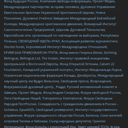
Фонд Будущее России, Компания свободы информации, Проект Медиа,
Международное партнерство за права человека, Духовное Управление
Евангельских Христиан Украинской Христианской Церкви, Новое
Поколение, Духовное Учебное Заведение Международный Библейский
Колледж, Международное христианское движение, Всемирный Институт
Саентологических Предприятий, Церковь Духовной Технологии,
Европейская сеть организаций по наблюдению за выборами, Республика
Польша, СВОБОДНЫЙ ИДЕЛЬ-УРАЛ, Ассоциация развития журналистики,
IStories fonds, Королевский Институт Международных Отношений,
КРИМСЬКА ПРАВОЗАХИСНА ГРУПА, Фонд имени Генриха Бёлля, Stichting
Bellingcat, Bellingcat Ltd, The Insider, Институт правовой инициативы
Центральной и Восточной Европы, Фонд Открытой Эстонии, Calvert 22
Foundation, Канадский украинский конгресс, Институт Макдональда-Лорье,
Украинская национальная федерация Канады, Декабристы, Международный
научный центр им Вудро Вильсона, Свободная пресса, Возрождение,
Всеукраинский духовный центр , Риддл, Русский антивоенный комитет в
Швеции, Проект Медуза, Фонд Андрея Сахарова, Форум свободной России,
Лига Свободных Наций, Transparеncy International, Форум Свободных
Народов ПостРоссии, Солидарность с гражданским движением в России –
Solidarus, КрымSOS, Свободный университет, Институт государственного
управления, Форум гражданского общества Россия, Беллона, Союз жителей
островов Тисима и Хабомаи, Съезд народных депутатов, Гринпис
Интернешнл, Фонд борьбы с коррупцией Инк, Завет церквей TCCN, Агора,