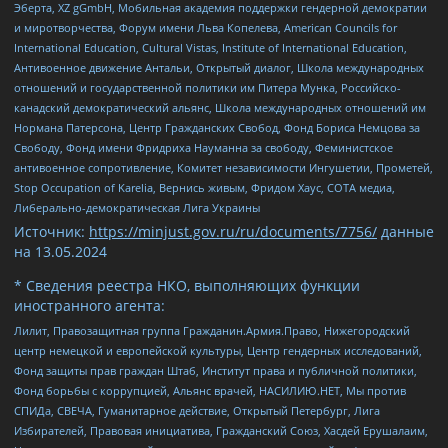
Эберта, XZ gGmbH, Мобильная академия поддержки гендерной демократии
и миротворчества, Форум имени Льва Копелева, American Councils for
International Education, Cultural Vistas, Institute of International Education,
Антивоенное движение Антальи, Открытый диалог, Школа международных
отношений и государственной политики им Питера Мунка, Российско-
канадский демократический альянс, Школа международных отношений им
Нормана Патерсона, Центр Гражданских Свобод, Фонд Бориса Немцова за
Свободу, Фонд имени Фридриха Науманна за свободу, Феминистское
антивоенное сопротивление, Комитет независимости Ингушетии, Прометей,
Stop Occupation of Karelia, Вернись живым, Фридом Хаус, СОТА медиа,
Либерально-демократическая Лига Украины
Источник:
https://minjust.gov.ru/ru/documents/7756/
данные
на
13.05.2024
* Сведения реестра НКО, выполняющих функции
иностранного агента:
Лилит, Правозащитная группа Гражданин.Армия.Право, Нижегородский
центр немецкой и европейской культуры, Центр гендерных исследований,
Фонд защиты прав граждан Штаб, Институт права и публичной политики,
Фонд борьбы с коррупцией, Альянс врачей, НАСИЛИЮ.НЕТ, Мы против
СПИДа, СВЕЧА, Гуманитарное действие, Открытый Петербург, Лига
Избирателей, Правовая инициатива, Гражданский Союз, Хасдей Ерушалаим,