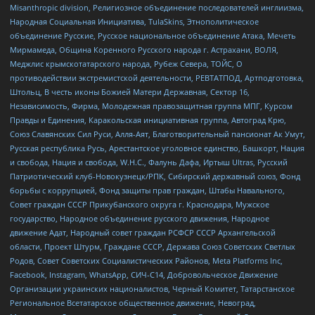
Misanthropic division, Религиозное объединение последователей инглиизма,
Народная Социальная Инициатива, TulaSkins, Этнополитическое
объединение Русские, Русское национальное объединение Атака, Мечеть
Мирмамеда, Община Коренного Русского народа г. Астрахани, ВОЛЯ,
Меджлис крымскотатарского народа, Рубеж Севера, ТОЙС, О
противодействии экстремистской деятельности, РЕВТАТПОД, Артподготовка,
Штольц, В честь иконы Божией Матери Державная, Сектор 16,
Независимость, Фирма, Молодежная правозащитная группа МПГ, Курсом
Правды и Единения, Каракольская инициативная группа, Автоград Крю,
Союз Славянских Сил Руси, Алля-Аят, Благотворительный пансионат Ак Умут,
Русская республика Русь, Арестантское уголовное единство, Башкорт, Нация
и свобода, Нация и свобода, W.H.С., Фалунь Дафа, Иртыш Ultras, Русский
Патриотический клуб-Новокузнецк/РПК, Сибирский державный союз, Фонд
борьбы с коррупцией, Фонд защиты прав граждан, Штабы Навального,
Совет граждан СССР Прикубанского округа г. Краснодара, Мужское
государство, Народное объединение русского движения, Народное
движение Адат, Народный совет граждан РСФСР СССР Архангельской
области, Проект Штурм, Граждане СССР, Держава Союз Советских Светлых
Родов, Совет Советских Социалистических Районов, Meta Platforms Inc,
Facebook, Instagram, WhatsApp, СИЧ-С14, Добровольческое Движение
Организации украинских националистов, Черный Комитет, Татарстанское
Региональное Всетатарское общественное движение, Невоград,