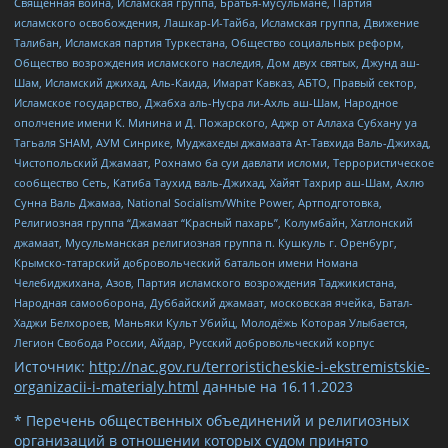
Священная война, Исламская группа, Братья-мусульмане, Партия
исламского освобождения, Лашкар-И-Тайба, Исламская группа, Движение
Талибан, Исламская партия Туркестана, Общество социальных реформ,
Общество возрождения исламского наследия, Дом двух святых, Джунд аш-
Шам, Исламский джихад, Аль-Каида, Имарат Кавказ, АБТО, Правый сектор,
Исламское государство, Джабха аль-Нусра ли-Ахль аш-Шам, Народное
ополчение имени К. Минина и Д. Пожарского, Аджр от Аллаха Субхану уа
Тагьаля SHAM, АУМ Синрике, Муджахеды джамаата Ат-Тавхида Валь-Джихад,
Чистопольский Джамаат, Рохнамо ба суи давлати исломи, Террористическое
сообщество Сеть, Катиба Таухид валь-Джихад, Хайят Тахрир аш-Шам, Ахлю
Сунна Валь Джамаа, National Socialism/White Power, Артподготовка,
Религиозная группа “Джамаат “Красный пахарь”, Колумбайн, Хатлонский
джамаат, Мусульманская религиозная группа п. Кушкуль г. Оренбург,
Крымско-татарский добровольческий батальон имени Номана
Челебиджихана, Азов, Партия исламского возрождения Таджикистана,
Народная самооборона, Дуббайский джамаат, московская ячейка, Батал-
Хаджи Белхороев, Маньяки Культ Убийц, Молодёжь Которая Улыбается,
Легион Свобода России, Айдар, Русский добровольческий корпус
Источник:
http://nac.gov.ru/terroristicheskie-i-ekstremistskie-
organizacii-i-materialy.html
данные на
16.11.2023
* Перечень общественных объединений и религиозных
организаций в отношении которых судом принято