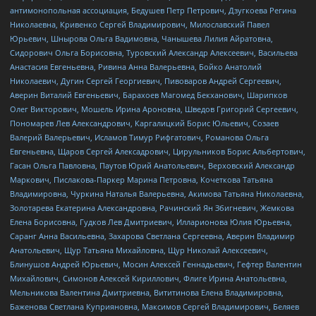
антимонопольная ассоциация, Бедушев Петр Петрович, Дзугкоева Регина
Николаевна, Кривенко Сергей Владимирович, Милославский Павел
Юрьевич, Шнырова Ольга Вадимовна, Чанышева Лилия Айратовна,
Сидорович Ольга Борисовна, Туровский Александр Алексеевич, Васильева
Анастасия Евгеньевна, Ривина Анна Валерьевна, Бойко Анатолий
Николаевич, Дугин Сергей Георгиевич, Пивоваров Андрей Сергеевич,
Аверин Виталий Евгеньевич, Барахоев Магомед Бекханович, Шарипков
Олег Викторович, Мошель Ирина Ароновна, Шведов Григорий Сергеевич,
Пономарев Лев Александрович, Каргалицкий Борис Юльевич, Созаев
Валерий Валерьевич, Исламов Тимур Рифгатович, Романова Ольга
Евгеньевна, Щаров Сергей Алексадрович, Цирульников Борис Альбертович,
Гасан Ольга Павловна, Паутов Юрий Анатольевич, Верховский Александр
Маркович, Пислакова-Паркер Марина Петровна, Кочеткова Татьяна
Владимировна, Чуркина Наталья Валерьевна, Акимова Татьяна Николаевна,
Золотарева Екатерина Александровна, Рачинский Ян Збигневич, Жемкова
Елена Борисовна, Гудков Лев Дмитриевич, Илларионова Юлия Юрьевна,
Саранг Анна Васильевна, Захарова Светлана Сергеевна, Аверин Владимир
Анатольевич, Щур Татьяна Михайловна, Щур Николай Алексеевич,
Блинушов Андрей Юрьевич, Мосин Алексей Геннадьевич, Гефтер Валентин
Михайлович, Симонов Алексей Кириллович, Флиге Ирина Анатольевна,
Мельникова Валентина Дмитриевна, Вититинова Елена Владимировна,
Баженова Светлана Куприяновна, Максимов Сергей Владимирович, Беляев