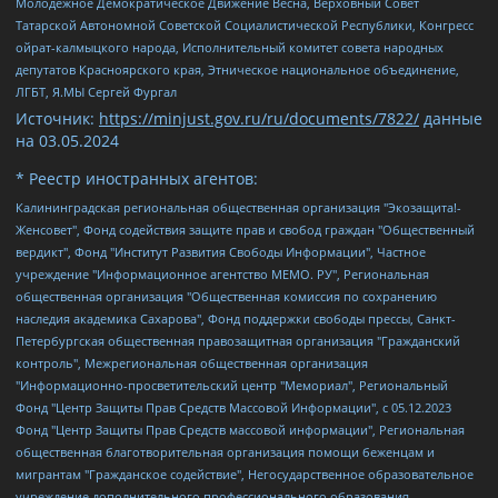
Молодежное Демократическое Движение Весна, Верховный Совет
Татарской Автономной Советской Социалистической Республики, Конгресс
ойрат-калмыцкого народа, Исполнительный комитет совета народных
депутатов Красноярского края, Этническое национальное объединение,
ЛГБТ, Я.МЫ Сергей Фургал
Источник:
https://minjust.gov.ru/ru/documents/7822/
данные
на
03.05.2024
* Реестр иностранных агентов:
Калининградская региональная общественная организация "Экозащита!-Женсовет", Фонд содействия защите прав и свобод граждан "Общественный вердикт", Фонд "Институт Развития Свободы Информации", Частное учреждение "Информационное агентство МЕМО. РУ", Региональная общественная организация "Общественная комиссия по сохранению наследия академика Сахарова", Фонд поддержки свободы прессы, Санкт-Петербургская общественная правозащитная организация "Гражданский контроль", Межрегиональная общественная организация "Информационно-просветительский центр "Мемориал", Региональный Фонд "Центр Защиты Прав Средств Массовой Информации", с 05.12.2023 Фонд "Центр Защиты Прав Средств массовой информации", Региональная общественная благотворительная организация помощи беженцам и мигрантам "Гражданское содействие", Негосударственное образовательное учреждение дополнительного профессионального образования (повышение квалификации) специалистов "АКАДЕМИЯ ПО ПРАВАМ ЧЕЛОВЕКА", Свердловская региональная общественная организация "Сутяжник", Автономная некоммерческая организация "Центр независимых социологических исследований", Союз общественных объединений "Российский исследовательский центр по правам человека", Региональное общественное учреждение научно-информационный центр "МЕМОРИАЛ", Некоммерческая организация "Фонд защиты гласности", Автономная некоммерческая организация "Институт прав человека", Городская общественная организация "Екатеринбургское общество "МЕМОРИАЛ", Городская общественная организация "Рязанское историко-просветительское и правозащитное общество "Мемориал" (Рязанский Мемориал), Челябинский региональный орган общественной самодеятельности – женское общественное объединение "Женщины Евразии", Челябинский региональный орган общественной самодеятельности "Уральская правозащитная группа", Фонд содействия защите здоровья и социальной справедливости имени Андрея Рылькова, Автономная Некоммерческая Организация "Аналитический Центр Юрия Левады", Автономная некоммерческая организация социальной поддержки населения "Проект Апрель", Региональная общественная организация помощи женщинам и детям, находящимся в кризисной ситуации "Информационно-методический центр "Анна", Фонд содействия развитию массовых коммуникаций и правовому просвещению "Так-так-Так", Фонд содействия устойчивому развитию "Серебряная тайга", Свердловский региональный общественный фонд социальных проектов "Новое время", "Idel.Реалии", Кавказ.Реалии, Крым.Реалии, Телеканал Настоящее Время, Татаро-башкирская служба Радио Свобода (Azatliq Radiosi), Радио Свободная Европа/Радио Свобода (PCE/PC), "Сибирь.Реалии", "Фактограф", Благотворительный фонд помощи осужденным и их семьям, Автономная некоммерческая организация "Институт глобализации и социальных движений", Фонд "В защиту прав заключенных", Частное учреждение "Центр поддержки и содействия развитию средств массовой информации", Пензенский региональный общественный благотворительный фонд "Гражданский союз", "Север.Реалии", Некоммерческая организация Фонд "Правовая инициатива", Общество с ограниченной ответственностью "Радио Свободная Европа/Радио Свобода", Чешское информационное агентство "MEDIUM-ORIENT", Красноярская региональная общественная организация "Мы против СПИДа", Камалягин Денис Николаевич, Маркелов Сергей Евгеньевич, Пономарев Лев Александрович, Савицкая Людмила Алексеевна, Автономная некоммерческая организация "Центр по работе с проблемой насилия "НАСИЛИЮ.НЕТ", Межрегиональный профессиональный союз работников здравоохранения "Альянс врачей", Юридическое лицо, зарегистрированное в Латвийской Республике, SIA "Medusa Project" (регистрационный номер 40103797863, дата регистрации 10.06.2014), Некоммерческая организация "Фонд по борьбе с коррупцией", Автономная некоммерческая организация "Институт права и публичной политики", Баданин Роман Сергеевич, Гликин Максим Александрович, Железнова Мария Михайловна, Лукьянова Юлия Сергеевна, Маетная Елизавета Витальевна, Маняхин Петр Борисович, Чуракова Ольга Владимировна, Ярош Юлия Петровна, Юридическое лицо "The Insider SIA", зарегистрированное в Риге, Латвийская Республика (дата регистрации 26.06.2015), являющееся администратором доменного имени интернет-издания "The Insider SIA", https://theins.ru, Постернак Алексей Евгеньевич, Рубин Михаил Аркадьевич, Анин Роман Александрович, Юридическое лицо Istories fonds, зарегистрированное в Латвийской Республике (регистрационный номер 50008295751, дата регистрации 24.02.2020), Великовский Дмитрий Александрович, Долинина Ирина Николаевна, Мароховская Алеся Алексеевна, Шлейнов Роман Юрьевич, Шмагун Олеся Валентиновна, Общество с ограниченной ответственностью "Альтаир 2021", Общество с ограниченной ответственностью "Вега 2021", Общество с ограниченной ответственностью "Главный редактор 2021", Общество с ограниченной ответственностью "Ромашки монолит", Важенков Артем Валерьевич, Ивановская областная общественная организация "Центр гендерных исследований", Гурман Юрий Альбертович, Медиапроект "ОВД-Инфо", Егоров Владимир Владимирович, Жилинский Владимир Александрович, Общество с ограниченной ответственностью "ЗП", Иванова София Юрьевна, Карезина Инна Павловна, Кильтау Екатерина Викторовна, Петров Алексей Викторович, Пискунов Сергей Евгеньевич, Смирнов Сергей Сергеевич, Тихонов Михаил Сергеевич, Общество с ограниченной ответственностью "ЖУРНАЛИСТ-ИНОСТРАННЫЙ АГЕНТ", Арапова Галина Юрьевна, Вольтская Татьяна Анатольевна, Американская компания "Mason G.E.S. Anonymous Foundation" (США), являющаяся владельцем интернет-издания https://mnews.world/, Компания "Stichting Bellingcat", зарегистрированная в Нидерландах (дата регистрации 11.07.2018), Захаров Андрей Вячеславович, Клепиковская Екатерина Дмитриевна, Общество с ограниченной ответственностью "МЕМО", Перл Роман Александрович, Симонов Евгений Алексеевич, Соловьева Елена Анатольевна, Сотников Даниил Владимирович, Сурначева Елизавета Дмитриевна, Автономная некоммерческая организация по защите прав человека и информированию населения "Якутия – Наше Мнение", Общество с ограниченной ответственностью "Москоу диджитал медиа", с 26.01.2023 Общество с ограниченной ответственностью "Чайка Белые сады", Ветошкина Валерия Валерьевна, Заговора Максим Александрович, Межрегиональное общественное движение "Российская ЛГБТ - сеть", Оленичев Максим Владимирович, Павлов Иван Юрьевич, Скворцова Елена Сергеевна, Общество с ограниченной ответственностью "Как бы инагент", Кочетков Игорь Викторович, Общество с ограниченной ответственностью "Честные выборы", Еланчик Олег Александрович, Общество с ограниченной ответственностью "Нобелевский призыв", Гималова Регина Эмилевна, Григорьев Андрей Валерьевич, Григорьева Алина Александровна, Ассоциация по содействию защите прав призывников, альтернативнослужащих и военнослужащих "Правозащитная группа "Гражданин.Армия.Право", Хисамова Регина Фаритовна, Автономная некоммерческая организация по реализации социально-правовых программ "Лилит", Дальневосточное общественное движение "Маяк", Санкт-Петербургская ЛГБТ-инициативная группа "Выход", Инициативная группа ЛГБТ+ "Реверс", Алексеев Андрей Викторович, Бекбулатова Таисия Львовна, Беляев Иван Михайлович, Владыкина Елена Сергеевна, Гельман Марат Александрович, Никульшина Вероника Юрьевна, Толоконникова Надежда Андреевна, Шендерович Виктор Анатольевич, Общество с ограниченной ответственностью "Данное сообщение", Общество с ограниченной ответственностью Издательский дом "Новая глава", Айнбиндер Александра Александровна, Московский комьюнити-центр для ЛГБТ+инициатив, Благотворительный фонд развития филантропии, Deutsche Welle (Германия, Kurt-Schumacher-Strasse 3, 53113 Bonn), Борзунова Мария Михайловна, Воробьев Виктор Викторович, Голубева Анна Львовна, Константинова Алла Михайловна, Малкова Ирина Владимировна, Мурадов Мурад Абдулгалимович, Осетинская Елизавета Николаевна, Понасенков Евгений Николаевич, Ганапольский Матвей Юрьевич, Киселев Евгений Алексеевич, Борухович Ирина Григорьевна, Дремин Иван Тимофеевич, Дубровский Дмитрий Викторович, Красноярская региональная общественная организация поддержки и развития альтернативных образовательных технологий и межкультурных коммуникаций "ИНТЕРРА", Маяковская Екатерина Алексеевна, Фейгин Марк Захарович, Филимонов Андрей Викторович, Дзугкоева Регина Николаевна, Доброхотов Роман Александрович, Дудь Юрий Александрович, Елкин Сергей Владимирович, Кругликов Кирилл Игоревич, Сабунаева Мария Леонидовна, Семенов Алексей Владимирович, Шаинян Карен Багратович, Шульман Екатерина Михайловна, Асафьев Артур Валерьевич, Вахштайн Виктор Семенович, Венедиктов Алексей Алексеевич, Лушникова Екатерина Евгеньевна, Волков Леонид Михайлович, Невзоров Александр Глебович, Пархоменко Сергей Борисович, Сироткин Ярослав Николаевич, Кара-Мурза Владимир Владимирович, Баранова Наталья Владимировна, Гозман Леонид Яковлевич, Кагарлицкий Борис Юльевич, Климарев Михаил Валерьевич, Милов Владимир Станиславович, Автономная некоммерческая организация Краснодарский центр современного искусства "Типография", Моргенштерн Алишер Тагирович, Соболь Любовь Эдуардовна, Общество с ограниченной ответственностью "ЛИЗА НОРМ", Каспаров Гарри Кимович, Ходорковский Михаил Борисович, Общество с ограниченной ответственностью "Апрельские тезисы", Данилович Ирина Брониславовна, Кашин Олег Владимирович, Петров Николай Владимирович, Пивоваров Алексей Владимирович, Соколов Михаил Владимирович, Цветкова Юлия Владимировна, Чичваркин Евгений Александрович, Комитет против пыток/Команда против пыток, Общество с ограниченной ответственностью "Первый научный", Общество с ограниченной ответственностью "Вертолет и ко", Белоцерковская Вероника Борисовна, Кац Максим Евгеньевич, Лазарева Татьяна Юрьевна, Шаведдинов Руслан Табризович, Яшин Илья Валерьевич, Общество с ограниченной ответственностью "Иноагент ААВ", Алешковский Дмитрий Петрович, Альбац Евгения Марковна, Быков Дмитрий Львович, Галямина Юлия Евгеньевна, Лойко Сергей Леонидович, Мартынов Кирилл Константинович, Медведев Сергей Александрович, Крашенинников Федор Геннадиевич, Гордеева Катерина Вл