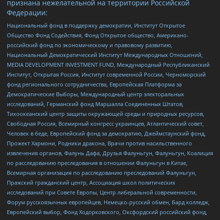
признана нежелательной на территории Российской
Федерации:
Национальный фонд в поддержку демократии, Институт Открытое
Общество Фонд Содействия, Фонд Открытое общество, Американо-
российский фонд по экономическому и правовому развитию,
Национальный Демократический Институт Международных Отношений,
MEDIA DEVELOPMENT INVESTMENT FUND, Международный Республиканский
Институт, Открытая Россия, Институт современной России, Черноморский
фонд регионального сотрудничества, Европейская Платформа за
Демократические Выборы, Международный центр электоральных
исследований, Германский фонд Маршалла Соединенных Штатов,
Тихоокеанский центр защиты окружающей среды и природных ресурсов,
Свободная Россия, Всемирный конгресс украинцев, Атлантический совет,
Человек в беде, Европейский фонд за демократию, Джеймстаунский фонд,
Прожект Хармони, Родники дракона, Врачи против насильственного
извлечения органов, Фалунь Дафа, Друзья Фалуньгун, Фалуньгун, Коалиция
по расследованию преследования в отношении Фалуньгун в Китае,
Всемирная организация по расследованию преследований Фалуньгун,
Пражский гражданский центр, Ассоциация школ политических
исследований при Совете Европы, Центр либеральной современности,
Форум русскоязычных европейцев, Немецко-русский обмен, Бард колледж,
Европейский выбор, Фонд Ходорковского, Оксфордский российский фонд,