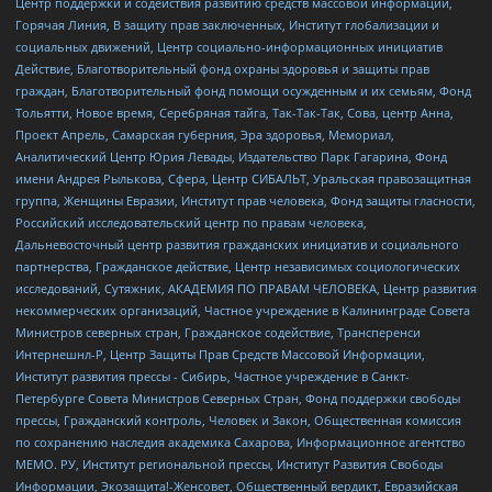
Центр поддержки и содействия развитию средств массовой информации,
Горячая Линия, В защиту прав заключенных, Институт глобализации и
социальных движений, Центр социально-информационных инициатив
Действие, Благотворительный фонд охраны здоровья и защиты прав
граждан, Благотворительный фонд помощи осужденным и их семьям, Фонд
Тольятти, Новое время, Серебряная тайга, Так-Так-Так, Сова, центр Анна,
Проект Апрель, Самарская губерния, Эра здоровья, Мемориал,
Аналитический Центр Юрия Левады, Издательство Парк Гагарина, Фонд
имени Андрея Рылькова, Сфера, Центр СИБАЛЬТ, Уральская правозащитная
группа, Женщины Евразии, Институт прав человека, Фонд защиты гласности,
Российский исследовательский центр по правам человека,
Дальневосточный центр развития гражданских инициатив и социального
партнерства, Гражданское действие, Центр независимых социологических
исследований, Сутяжник, АКАДЕМИЯ ПО ПРАВАМ ЧЕЛОВЕКА, Центр развития
некоммерческих организаций, Частное учреждение в Калининграде Совета
Министров северных стран, Гражданское содействие, Трансперенси
Интернешнл-Р, Центр Защиты Прав Средств Массовой Информации,
Институт развития прессы - Сибирь, Частное учреждение в Санкт-
Петербурге Совета Министров Северных Стран, Фонд поддержки свободы
прессы, Гражданский контроль, Человек и Закон, Общественная комиссия
по сохранению наследия академика Сахарова, Информационное агентство
МЕМО. РУ, Институт региональной прессы, Институт Развития Свободы
Информации, Экозащита!-Женсовет, Общественный вердикт, Евразийская