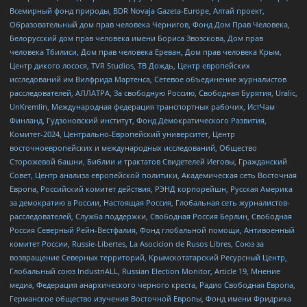
Всемирный фонд природы, BDR Novaja Gazeta-Europe, Алтай проект,
Образовательный дом прав человека Чернигов, Фонд Дом Прав Человека,
Белорусский дом прав человека имени Бориса Звозскова, Дом прав
человека Тбилиси, Дом прав человека Ереван, Дом прав человека Крым,
Центр дикого лосося, TVR Studios, ТВ Дождь, Центр европейских
исследований им Вилфрида Мартенса, Сетевое объединение журналистов
расследователей, АЛЛАТРА, За свободную Россию, Свободная Бурятия, Uralic,
UnKremlin, Международная федерация транспортных рабочих, ИстЧам
Финланд, Гудзоновский институт, Фонд Демократического Развития,
Комитет-2024, Центрально-Европейский университет, Центр
восточноевропейских и международных исследований, Общество
Сторожевой башни, Библии и трактатов Свидетелей Иеговы, Гражданский
Совет, Центр анализа европейской политики, Академическая сеть Восточная
Европа, Российский комитет действия, РЭНД корпорейшн, Русская Америка
за демократию в России, Настоящая Россия, Глобальная сеть журналистов-
расследователей, Служба поддержки, Свободная Россия Берлин, Свободная
Россия Северный Рейн-Вестфалия, Фонд глобальной помощи, Антивоенный
комитет России, Russie-Libertes, La Asocicion de Rusos Libres, Союз за
возвращение Северных территорий, Крымскотатарский Ресурсный Центр,
Глобальный союз IndustriALL, Russian Election Monitor, Article 19, Мнение
медиа, Федерация анархического черного креста, Радио Свободная Европа,
Германское общество изучения Восточной Европы, Фонд имени Фридриха