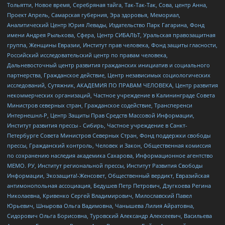
Тольятти, Новое время, Серебряная тайга, Так-Так-Так, Сова, центр Анна,
Проект Апрель, Самарская губерния, Эра здоровья, Мемориал,
Аналитический Центр Юрия Левады, Издательство Парк Гагарина, Фонд
имени Андрея Рылькова, Сфера, Центр СИБАЛЬТ, Уральская правозащитная
группа, Женщины Евразии, Институт прав человека, Фонд защиты гласности,
Российский исследовательский центр по правам человека,
Дальневосточный центр развития гражданских инициатив и социального
партнерства, Гражданское действие, Центр независимых социологических
исследований, Сутяжник, АКАДЕМИЯ ПО ПРАВАМ ЧЕЛОВЕКА, Центр развития
некоммерческих организаций, Частное учреждение в Калининграде Совета
Министров северных стран, Гражданское содействие, Трансперенси
Интернешнл-Р, Центр Защиты Прав Средств Массовой Информации,
Институт развития прессы - Сибирь, Частное учреждение в Санкт-
Петербурге Совета Министров Северных Стран, Фонд поддержки свободы
прессы, Гражданский контроль, Человек и Закон, Общественная комиссия
по сохранению наследия академика Сахарова, Информационное агентство
МЕМО. РУ, Институт региональной прессы, Институт Развития Свободы
Информации, Экозащита!-Женсовет, Общественный вердикт, Евразийская
антимонопольная ассоциация, Бедушев Петр Петрович, Дзугкоева Регина
Николаевна, Кривенко Сергей Владимирович, Милославский Павел
Юрьевич, Шнырова Ольга Вадимовна, Чанышева Лилия Айратовна,
Сидорович Ольга Борисовна, Туровский Александр Алексеевич, Васильева