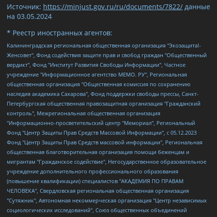
Источник:
https://minjust.gov.ru/ru/documents/7822/
данные
на
03.05.2024
* Реестр иностранных агентов:
Калининградская региональная общественная организация "Экозащита!-Женсовет", Фонд содействия защите прав и свобод граждан "Общественный вердикт", Фонд "Институт Развития Свободы Информации", Частное учреждение "Информационное агентство МЕМО. РУ", Региональная общественная организация "Общественная комиссия по сохранению наследия академика Сахарова", Фонд поддержки свободы прессы, Санкт-Петербургская общественная правозащитная организация "Гражданский контроль", Межрегиональная общественная организация "Информационно-просветительский центр "Мемориал", Региональный Фонд "Центр Защиты Прав Средств Массовой Информации", с 05.12.2023 Фонд "Центр Защиты Прав Средств массовой информации", Региональная общественная благотворительная организация помощи беженцам и мигрантам "Гражданское содействие", Негосударственное образовательное учреждение дополнительного профессионального образования (повышение квалификации) специалистов "АКАДЕМИЯ ПО ПРАВАМ ЧЕЛОВЕКА", Свердловская региональная общественная организация "Сутяжник", Автономная некоммерческая организация "Центр независимых социологических исследований", Союз общественных объединений "Российский исследовательский центр по правам человека", Региональное общественное учреждение научно-информационный центр "МЕМОРИАЛ", Некоммерческая организация "Фонд защиты гласности", Автономная некоммерческая организация "Институт прав человека", Городская общественная организация "Екатеринбургское общество "МЕМОРИАЛ", Городская общественная организация "Рязанское историко-просветительское и правозащитное общество "Мемориал" (Рязанский Мемориал), Челябинский региональный орган общественной самодеятельности – женское общественное объединение "Женщины Евразии", Челябинский региональный орган общественной самодеятельности "Уральская правозащитная группа", Фонд содействия защите здоровья и социальной справедливости имени Андрея Рылькова, Автономная Некоммерческая Организация "Аналитический Центр Юрия Левады", Автономная некоммерческая организация социальной поддержки населения "Проект Апрель", Региональная общественная организация помощи женщинам и детям, находящимся в кризисной ситуации "Информационно-методический центр "Анна", Фонд содействия развитию массовых коммуникаций и правовому просвещению "Так-так-Так", Фонд содействия устойчивому развитию "Серебряная тайга", Свердловский региональный общественный фонд социальных проектов "Новое время", "Idel.Реалии", Кавказ.Реалии, Крым.Реалии, Телеканал Настоящее Время, Татаро-башкирская служба Радио Свобода (Azatliq Radiosi), Радио Свободная Европа/Радио Свобода (PCE/PC), "Сибирь.Реалии", "Фактограф", Благотворительный фонд помощи осужденным и их семьям, Автономная некоммерческая организация "Институт глобализации и социальных движений", Фонд "В защиту прав заключенных", Частное учреждение "Центр поддержки и содействия развитию средств массовой информации", Пензенский региональный общественный благотворительный фонд "Гражданский союз", "Север.Реалии", Некоммерческая организация Фонд "Правовая инициатива", Общество с ограниченной ответственностью "Радио Свободная Европа/Радио Свобода", Чешское информационное агентство "MEDIUM-ORIENT", Красноярская региональная общественная организация "Мы против СПИДа", Камалягин Денис Николаевич, Маркелов Сергей Евгеньевич, Пономарев Лев Александрович, Савицкая Людмила Алексеевна, Автономная некоммерческая организация "Центр по работе с проблемой насилия "НАСИЛИЮ.НЕТ", Межрегиональный профессиональный союз работников здравоохранения "Альянс врачей", Юридическое лицо, зарегистрированное в Латвийской Республике, SIA "Medusa Project" (регистрационный номер 40103797863, дата регистрации 10.06.2014), Некоммерческая организация "Фонд по борьбе с коррупцией", Автономная некоммерческая организация "Институт права и публичной политики", Баданин Роман Сергеевич, Гликин Максим Александрович, Железнова Мария Михайловна, Лукьянова Юлия Сергеевна, Маетная Елизавета Витальевна, Маняхин Петр Борисович, Чуракова Ольга Владимировна, Ярош Юлия Петровна, Юридическое лицо "The Insider SIA", зарегистрированное в Риге, Латвийская Республика (дата регистрации 26.06.2015), являющееся администратором доменного имени интернет-издания "The Insider SIA", https://theins.ru, Постернак Алексей Евгеньевич, Рубин Михаил Аркадьевич, Анин Роман Александрович, Юридическое лицо Istories fonds, зарегистрированное в Латвийской Республике (регистрационный номер 50008295751, дата регистрации 24.02.2020), Великовский Дмитрий Александрович, Долинина Ирина Николаевна, Мароховская Алеся Алексеевна, Шлейнов Роман Юрьевич, Шмагун Олеся Валентиновна, Общество с ограниченной ответственностью "Альтаир 2021", Общество с ограниченной ответственностью "Вега 2021", Общество с ограниченной ответственностью "Главный редактор 2021", Общество с ограниченной ответственностью "Ромашки монолит", Важенков Артем Валерьевич, Ивановская областная общественная организация "Центр гендерных исследований", Гурман Юрий Альбертович, Медиапроект "ОВД-Инфо", Егоров Владимир Владимирович, Жилинский Владимир Александрович, Общество с ограниченной ответственностью "ЗП", Иванова София Юрьевна, Карезина Инна Павловна, Кильтау Екатерина Викторовна, Петров Алексей Викторович, Пискунов Сергей Евгеньевич, Смирнов Сергей Сергеевич, Тихонов Михаил Сергеевич, Общество с ограниченной ответственностью "ЖУРНАЛИСТ-ИНОСТРАННЫЙ АГЕНТ", Арапова Галина Юрьевна, Вольтская Татьяна Анатольевна, Американская компания "Mason G.E.S. Anonymous Foundation" (США), являющаяся владельцем интернет-издания https://mnews.world/, Компания "Stichting Bellingcat", зарегистрированная в Нидерландах (дата регистрации 11.07.2018), Захаров Андрей Вячеславович, Клепиковская Екатерина Дмитриевна, Общество с ограниченной ответственностью "МЕМО", Перл Роман Александрович, Симонов Евгений Алексеевич, Соловьева Елена Анатольевна, Сотников Даниил Владимирович, Сурначева Елизавета Дмитриевна, Автономная некоммерческая организация по защите прав человека и информированию населения "Якутия – Наше Мнение", Общество с ограниченной ответственностью "Москоу диджитал медиа", с 26.01.2023 Общество с ограниченной ответственностью "Чайка Белые сады", Ветошкина Валерия Валерьевна, Заговора Максим Александрович, Межрегиональное общественное движение "Российская ЛГБТ - сеть", Оленичев Максим Владимирович, Павлов Иван Юрьевич, Скворцова Елена Сергеевна, Общество с ограниченной ответственностью "Как бы инагент", Кочетков Игорь Викторович, Общество с ограниченной ответственностью "Честные выборы", Еланчик Олег Александрович, Общество с ограниченной ответственностью "Нобелевский призыв", Гималова Регина Эмилевна, Григорьев Андрей Валерьевич, Григорьева Алина Александровна, Ассоциация по содействию защите прав призывников, альтернативнослужащих и военнослужащих "Правозащитная группа "Гражданин.Армия.Право", Хисамова Регина Фаритовна, Автономная некоммерческая организация по реализации социально-правовых программ "Лилит", Дальневосточное общественное движение "Маяк", Санкт-Петербургская ЛГБТ-инициативная группа "Выход", Инициативная группа ЛГБТ+ "Реверс", Алексеев Андрей Викторович, Бекбулатова Таисия Львовна, Беляев Иван Михайлович, Владыкина Елена Сергеевна, Гельман Марат Александрович, Никульшина Вероника Юрьевна, Толоконникова Надежда Андреевна, Шендерович Виктор Анатольевич, Общество с ограниченной ответственностью "Данное сообщение", Общество с ограниченной ответственностью Издательский дом "Новая глава", Айнбиндер Александра Александровна, Московский комьюнити-центр для ЛГБТ+инициатив, Благотворительный фонд развития филантропии, Deutsche Welle (Германия, Kurt-Schumacher-Strasse 3, 53113 Bonn), Борзунова Мария Михайловна, Воробьев Виктор Викторович, Голубева Анна Львовна, Константинова Алла Михайловна, Малкова Ирина Владимировна, Мурадов Мурад Абдулгалимович, Осетинская Елизавета Николаевна, Понасенков Евгений Николаевич, Ганапольский Матвей Юрьевич, Киселев Евгений Алексеевич, Борухович Ирина Григорьевна, Дремин Иван Тимофеевич, Дубровский Дмитрий Викторович, Красноярская региональная общественная организация поддержки и развития альтернативных образовательных технологий и межкультурных коммуникаций "ИНТЕРРА", Маяковская Екатерина Алексеевна, Фейгин Марк Захарович, Филимонов Андрей Викторович, Дзугкоева Регина Николаевна, Доброхотов Роман Александрович, Дудь Юрий Александрович, Елкин Сергей Владимирович, Кругликов Кирилл Игоревич, Сабунаева Мария Леонидовна, Семенов Алексей Владимирович, Шаинян Карен Багратович, Шульман Екатерина Михайловна, Асафьев Артур Валерьевич, Вахштайн Виктор Семенович, Венедиктов Алексей Алексеевич, Лушникова Екатерина Евгеньевна, Волков Леонид Михайлович, Невзоров Александр Глебович, Пархоменко Сергей Борисович, Сироткин Ярослав Николаевич, Кара-Мурза Владимир Владимирович, Баранова Наталья Владимировна, Гозман Леонид Яковлевич, Кагарлицкий Борис Юльевич, Климарев Михаил Валерьевич, Милов Владимир Станиславович, Автономная некоммерческая организация Краснодарский центр современного искусства "Типография", Моргенштерн Алишер Тагирович, Соболь Любовь Эдуардовна, Общество с ограниченной ответственностью "ЛИЗА НОРМ", Каспаров Гарри Кимович, Ходорковский Михаил Борисович, Общество с ограниченной ответственностью "Апрельские тезисы", Данилович Ирина Брониславовна, Кашин Олег Владимирович, Петров Николай Владимирович, Пивоваров Алексей Владимирович, Соколов Михаил Владимирович, Цветкова Юлия Владимировна, Чичваркин Евгений Александрович, Комитет против пыток/Команда против пыток, Общество с ограниченной ответственностью "Первый научный", Общество с ограниченной ответственностью "Вертолет и ко", Белоцерковская Вероника Борисовна, Кац Максим Евгеньевич, Лазарева Татьяна Юрьевна, Шаведдинов Руслан Табризович, Яшин Илья Валерьевич, Общество с ограниченной ответственностью "Иноагент ААВ", Алешковский Дмитрий Петрович, Альбац Евгения Марковна, Быков Дмитрий Львович, Галямина Юлия Евгеньевна, Лойко Сергей Леонидович, Мартынов Кирилл Константинович, Медведев Сергей Александрович, Крашенинников Федор Геннадиевич, Гордеева Катерина Вл