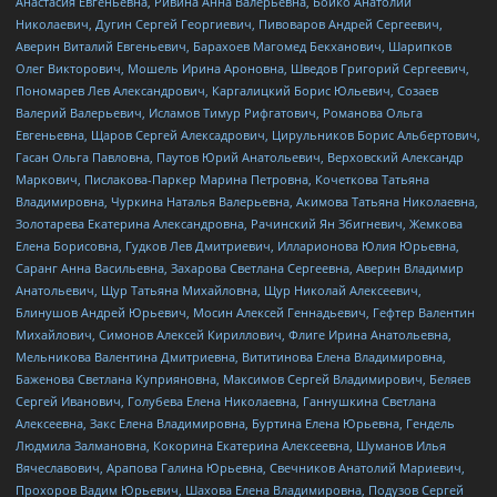
Анастасия Евгеньевна, Ривина Анна Валерьевна, Бойко Анатолий
Николаевич, Дугин Сергей Георгиевич, Пивоваров Андрей Сергеевич,
Аверин Виталий Евгеньевич, Барахоев Магомед Бекханович, Шарипков
Олег Викторович, Мошель Ирина Ароновна, Шведов Григорий Сергеевич,
Пономарев Лев Александрович, Каргалицкий Борис Юльевич, Созаев
Валерий Валерьевич, Исламов Тимур Рифгатович, Романова Ольга
Евгеньевна, Щаров Сергей Алексадрович, Цирульников Борис Альбертович,
Гасан Ольга Павловна, Паутов Юрий Анатольевич, Верховский Александр
Маркович, Пислакова-Паркер Марина Петровна, Кочеткова Татьяна
Владимировна, Чуркина Наталья Валерьевна, Акимова Татьяна Николаевна,
Золотарева Екатерина Александровна, Рачинский Ян Збигневич, Жемкова
Елена Борисовна, Гудков Лев Дмитриевич, Илларионова Юлия Юрьевна,
Саранг Анна Васильевна, Захарова Светлана Сергеевна, Аверин Владимир
Анатольевич, Щур Татьяна Михайловна, Щур Николай Алексеевич,
Блинушов Андрей Юрьевич, Мосин Алексей Геннадьевич, Гефтер Валентин
Михайлович, Симонов Алексей Кириллович, Флиге Ирина Анатольевна,
Мельникова Валентина Дмитриевна, Вититинова Елена Владимировна,
Баженова Светлана Куприяновна, Максимов Сергей Владимирович, Беляев
Сергей Иванович, Голубева Елена Николаевна, Ганнушкина Светлана
Алексеевна, Закс Елена Владимировна, Буртина Елена Юрьевна, Гендель
Людмила Залмановна, Кокорина Екатерина Алексеевна, Шуманов Илья
Вячеславович, Арапова Галина Юрьевна, Свечников Анатолий Мариевич,
Прохоров Вадим Юрьевич, Шахова Елена Владимировна, Подузов Сергей