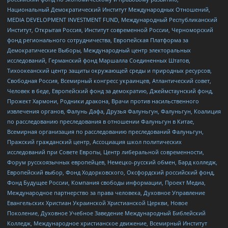
Национальный Демократический Институт Международных Отношений,
MEDIA DEVELOPMENT INVESTMENT FUND, Международный Республиканский
Институт, Открытая Россия, Институт современной России, Черноморский
фонд регионального сотрудничества, Европейская Платформа за
Демократические Выборы, Международный центр электоральных
исследований, Германский фонд Маршалла Соединенных Штатов,
Тихоокеанский центр защиты окружающей среды и природных ресурсов,
Свободная Россия, Всемирный конгресс украинцев, Атлантический совет,
Человек в беде, Европейский фонд за демократию, Джеймстаунский фонд,
Прожект Хармони, Родники дракона, Врачи против насильственного
извлечения органов, Фалунь Дафа, Друзья Фалуньгун, Фалуньгун, Коалиция
по расследованию преследования в отношении Фалуньгун в Китае,
Всемирная организация по расследованию преследований Фалуньгун,
Пражский гражданский центр, Ассоциация школ политических
исследований при Совете Европы, Центр либеральной современности,
Форум русскоязычных европейцев, Немецко-русский обмен, Бард колледж,
Европейский выбор, Фонд Ходорковского, Оксфордский российский фонд,
Фонд Будущее России, Компания свободы информации, Проект Медиа,
Международное партнерство за права человека, Духовное Управление
Евангельских Христиан Украинской Христианской Церкви, Новое
Поколение, Духовное Учебное Заведение Международный Библейский
Колледж, Международное христианское движение, Всемирный Институт