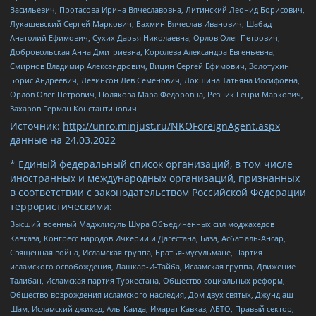
Васильевич, Протасова Ирина Вячеславовна, Литинский Леонид Борисович,
Лукашевский Сергей Маркович, Бахмин Вячеслав Иванович, Шабад
Анатолий Ефимович, Сухих Дарья Николаевна, Орлов Олег Петрович,
Добровольская Анна Дмитриевна, Королева Александра Евгеньевна,
Смирнов Владимир Александрович, Вицин Сергей Ефимович, Золотухин
Борис Андреевич, Левинсон Лев Семенович, Локшина Татьяна Иосифовна,
Орлов Олег Петрович, Полякова Мара Федоровна, Резник Генри Маркович,
Захаров Герман Константинович
Источник:
http://unro.minjust.ru/NKOForeignAgent.aspx
данные на
24.03.2022
* Единый федеральный список организаций, в том числе
иностранных и международных организаций, признанных
в соответствии с законодательством Российской Федерации
террористическими:
Высший военный Маджлисуль Шура Объединенных сил моджахедов
Кавказа, Конгресс народов Ичкерии и Дагестана, База, Асбат аль-Ансар,
Священная война, Исламская группа, Братья-мусульмане, Партия
исламского освобождения, Лашкар-И-Тайба, Исламская группа, Движение
Талибан, Исламская партия Туркестана, Общество социальных реформ,
Общество возрождения исламского наследия, Дом двух святых, Джунд аш-
Шам, Исламский джихад, Аль-Каида, Имарат Кавказ, АБТО, Правый сектор,