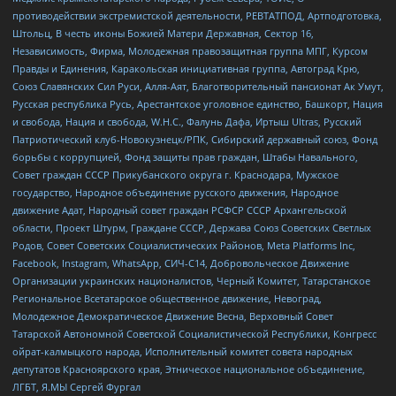
противодействии экстремистской деятельности, РЕВТАТПОД, Артподготовка,
Штольц, В честь иконы Божией Матери Державная, Сектор 16,
Независимость, Фирма, Молодежная правозащитная группа МПГ, Курсом
Правды и Единения, Каракольская инициативная группа, Автоград Крю,
Союз Славянских Сил Руси, Алля-Аят, Благотворительный пансионат Ак Умут,
Русская республика Русь, Арестантское уголовное единство, Башкорт, Нация
и свобода, Нация и свобода, W.H.С., Фалунь Дафа, Иртыш Ultras, Русский
Патриотический клуб-Новокузнецк/РПК, Сибирский державный союз, Фонд
борьбы с коррупцией, Фонд защиты прав граждан, Штабы Навального,
Совет граждан СССР Прикубанского округа г. Краснодара, Мужское
государство, Народное объединение русского движения, Народное
движение Адат, Народный совет граждан РСФСР СССР Архангельской
области, Проект Штурм, Граждане СССР, Держава Союз Советских Светлых
Родов, Совет Советских Социалистических Районов, Meta Platforms Inc,
Facebook, Instagram, WhatsApp, СИЧ-С14, Добровольческое Движение
Организации украинских националистов, Черный Комитет, Татарстанское
Региональное Всетатарское общественное движение, Невоград,
Молодежное Демократическое Движение Весна, Верховный Совет
Татарской Автономной Советской Социалистической Республики, Конгресс
ойрат-калмыцкого народа, Исполнительный комитет совета народных
депутатов Красноярского края, Этническое национальное объединение,
ЛГБТ, Я.МЫ Сергей Фургал