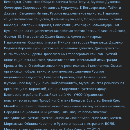
Беловодья, Славянская Община Капища Веды Перуна, Мужская Духовная
Семинария Староверов-Инглингов, Нурджулар, К Богодержавию, Таблиги
Джамаат, Свидетели Иеговы, Русское национальное единство, Национал-
социалистическое общество, Джамаат мувахидов, Объединенный Вилайат
Кабарды, Балкарии и Карачая, Союз славян, Ат-Такфир Валь-Хиджра, Пит
Буль, Национал-социалистическая рабочая партия России, Славянский союз,
Формат-18, Благородный Орден Дьявола, Армия воли народа,
Национальная Социалистическая Инициатива города Череповца, Духовно-
Родовая Держава Русь, Русское национальное единство, Древнерусской
Инглистической церкви Православных Староверов-Инглингов, Русский
общенациональный союз, Движение против нелегальной иммиграции,
Кровь и Честь, О свободе совести и о религиозных объединениях, Омская
организация общественного политического движения Русское
национальное единство, Северное Братство, Клуб Болельщиков
Футбольного Клуба Динамо, Файзрахманисты, Мусульманская религиозная
организация п. Боровский, Община Коренного Русского народа
Щелковского района, Правый сектор, УНА - УНСО, Украинская
повстанческая армия, Тризуб им. Степана Бандеры, Братство, Белый Крест,
Misanthropic division, Религиозное объединение последователей инглиизма,
Народная Социальная Инициатива, TulaSkins, Этнополитическое
объединение Русские, Русское национальное объединение Атака, Мечеть
Мирмамеда, Община Коренного Русского народа г. Астрахани, ВОЛЯ,
Меджлис крымскотатарского народа, Рубеж Севера, ТОЙС, О