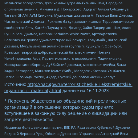
Исламское государство, Джабха аль-Нусра ли-Ахль аш-Шам, Народное
ополчение имени К. Минина и Д. Пожарского, Аджр от Аллаха Субхану уа
Тагьаля SHAM, АУМ Синрике, Муджахеды джамаата Ат-Тавхида Валь-Джихад,
Чистопольский Джамаат, Рохнамо ба суи давлати исломи, Террористическое
сообщество Сеть, Катиба Таухид валь-Джихад, Хайят Тахрир аш-Шам, Ахлю
Сунна Валь Джамаа, National Socialism/White Power, Артподготовка,
Религиозная группа “Джамаат “Красный пахарь”, Колумбайн, Хатлонский
джамаат, Мусульманская религиозная группа п. Кушкуль г. Оренбург,
Крымско-татарский добровольческий батальон имени Номана
Челебиджихана, Азов, Партия исламского возрождения Таджикистана,
Народная самооборона, Дуббайский джамаат, московская ячейка, Батал-
Хаджи Белхороев, Маньяки Культ Убийц, Молодёжь Которая Улыбается,
Легион Свобода России, Айдар, Русский добровольческий корпус
Источник:
http://nac.gov.ru/terroristicheskie-i-ekstremistskie-
organizacii-i-materialy.html
данные на
16.11.2023
* Перечень общественных объединений и религиозных
организаций в отношении которых судом принято
вступившее в законную силу решение о ликвидации или
запрете деятельности:
Национал-большевистская партия, ВЕК РА, Рада земли Кубанской Духовно
Родовой Державы Русь, Община Духовного Управления Асгардской Веси