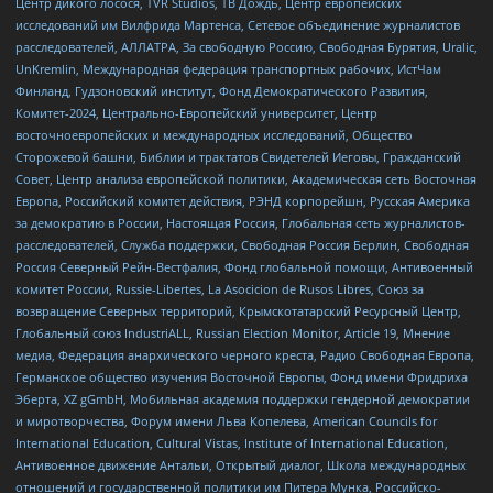
Центр дикого лосося, TVR Studios, ТВ Дождь, Центр европейских
исследований им Вилфрида Мартенса, Сетевое объединение журналистов
расследователей, АЛЛАТРА, За свободную Россию, Свободная Бурятия, Uralic,
UnKremlin, Международная федерация транспортных рабочих, ИстЧам
Финланд, Гудзоновский институт, Фонд Демократического Развития,
Комитет-2024, Центрально-Европейский университет, Центр
восточноевропейских и международных исследований, Общество
Сторожевой башни, Библии и трактатов Свидетелей Иеговы, Гражданский
Совет, Центр анализа европейской политики, Академическая сеть Восточная
Европа, Российский комитет действия, РЭНД корпорейшн, Русская Америка
за демократию в России, Настоящая Россия, Глобальная сеть журналистов-
расследователей, Служба поддержки, Свободная Россия Берлин, Свободная
Россия Северный Рейн-Вестфалия, Фонд глобальной помощи, Антивоенный
комитет России, Russie-Libertes, La Asocicion de Rusos Libres, Союз за
возвращение Северных территорий, Крымскотатарский Ресурсный Центр,
Глобальный союз IndustriALL, Russian Election Monitor, Article 19, Мнение
медиа, Федерация анархического черного креста, Радио Свободная Европа,
Германское общество изучения Восточной Европы, Фонд имени Фридриха
Эберта, XZ gGmbH, Мобильная академия поддержки гендерной демократии
и миротворчества, Форум имени Льва Копелева, American Councils for
International Education, Cultural Vistas, Institute of International Education,
Антивоенное движение Антальи, Открытый диалог, Школа международных
отношений и государственной политики им Питера Мунка, Российско-