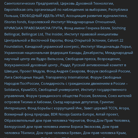
Саентологических Предприятий, Церковь Духовной Технологии,
Европейская сеть организаций по наблюдению за выборами, Республика
Польша, СВОБОДНЫЙ ИДЕЛЬ-УРАЛ, Ассоциация развития журналистики,
IStories fonds, Королевский Институт Международных Отношений,
КРИМСЬКА ПРАВОЗАХИСНА ГРУПА, Фонд имени Генриха Бёлля, Stichting
Bellingcat, Bellingcat Ltd, The Insider, Институт правовой инициативы
Центральной и Восточной Европы, Фонд Открытой Эстонии, Calvert 22
Foundation, Канадский украинский конгресс, Институт Макдональда-Лорье,
Украинская национальная федерация Канады, Декабристы, Международный
научный центр им Вудро Вильсона, Свободная пресса, Возрождение,
Всеукраинский духовный центр , Риддл, Русский антивоенный комитет в
Швеции, Проект Медуза, Фонд Андрея Сахарова, Форум свободной России,
Лига Свободных Наций, Transparеncy International, Форум Свободных
Народов ПостРоссии, Солидарность с гражданским движением в России –
Solidarus, КрымSOS, Свободный университет, Институт государственного
управления, Форум гражданского общества Россия, Беллона, Союз жителей
островов Тисима и Хабомаи, Съезд народных депутатов, Гринпис
Интернешнл, Фонд борьбы с коррупцией Инк, Завет церквей TCCN, Агора,
Всемирный фонд природы, BDR Novaja Gazeta-Europe, Алтай проект,
Образовательный дом прав человека Чернигов, Фонд Дом Прав Человека,
Белорусский дом прав человека имени Бориса Звозскова, Дом прав
человека Тбилиси, Дом прав человека Ереван, Дом прав человека Крым,