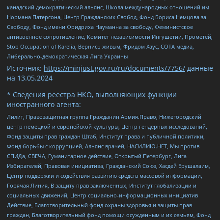
канадский демократический альянс, Школа международных отношений им
Нормана Патерсона, Центр Гражданских Свобод, Фонд Бориса Немцова за
Свободу, Фонд имени Фридриха Науманна за свободу, Феминистское
антивоенное сопротивление, Комитет независимости Ингушетии, Прометей,
Stop Occupation of Karelia, Вернись живым, Фридом Хаус, СОТА медиа,
Либерально-демократическая Лига Украины
Источник:
https://minjust.gov.ru/ru/documents/7756/
данные
на
13.05.2024
* Сведения реестра НКО, выполняющих функции
иностранного агента:
Лилит, Правозащитная группа Гражданин.Армия.Право, Нижегородский
центр немецкой и европейской культуры, Центр гендерных исследований,
Фонд защиты прав граждан Штаб, Институт права и публичной политики,
Фонд борьбы с коррупцией, Альянс врачей, НАСИЛИЮ.НЕТ, Мы против
СПИДа, СВЕЧА, Гуманитарное действие, Открытый Петербург, Лига
Избирателей, Правовая инициатива, Гражданский Союз, Хасдей Ерушалаим,
Центр поддержки и содействия развитию средств массовой информации,
Горячая Линия, В защиту прав заключенных, Институт глобализации и
социальных движений, Центр социально-информационных инициатив
Действие, Благотворительный фонд охраны здоровья и защиты прав
граждан, Благотворительный фонд помощи осужденным и их семьям, Фонд