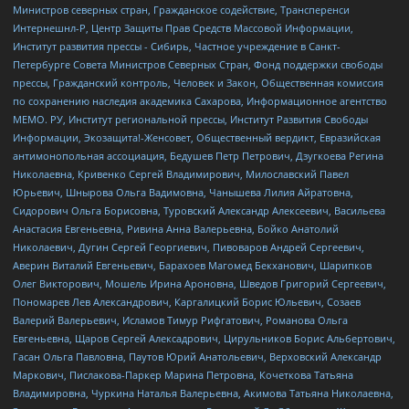
Министров северных стран, Гражданское содействие, Трансперенси
Интернешнл-Р, Центр Защиты Прав Средств Массовой Информации,
Институт развития прессы - Сибирь, Частное учреждение в Санкт-
Петербурге Совета Министров Северных Стран, Фонд поддержки свободы
прессы, Гражданский контроль, Человек и Закон, Общественная комиссия
по сохранению наследия академика Сахарова, Информационное агентство
МЕМО. РУ, Институт региональной прессы, Институт Развития Свободы
Информации, Экозащита!-Женсовет, Общественный вердикт, Евразийская
антимонопольная ассоциация, Бедушев Петр Петрович, Дзугкоева Регина
Николаевна, Кривенко Сергей Владимирович, Милославский Павел
Юрьевич, Шнырова Ольга Вадимовна, Чанышева Лилия Айратовна,
Сидорович Ольга Борисовна, Туровский Александр Алексеевич, Васильева
Анастасия Евгеньевна, Ривина Анна Валерьевна, Бойко Анатолий
Николаевич, Дугин Сергей Георгиевич, Пивоваров Андрей Сергеевич,
Аверин Виталий Евгеньевич, Барахоев Магомед Бекханович, Шарипков
Олег Викторович, Мошель Ирина Ароновна, Шведов Григорий Сергеевич,
Пономарев Лев Александрович, Каргалицкий Борис Юльевич, Созаев
Валерий Валерьевич, Исламов Тимур Рифгатович, Романова Ольга
Евгеньевна, Щаров Сергей Алексадрович, Цирульников Борис Альбертович,
Гасан Ольга Павловна, Паутов Юрий Анатольевич, Верховский Александр
Маркович, Пислакова-Паркер Марина Петровна, Кочеткова Татьяна
Владимировна, Чуркина Наталья Валерьевна, Акимова Татьяна Николаевна,