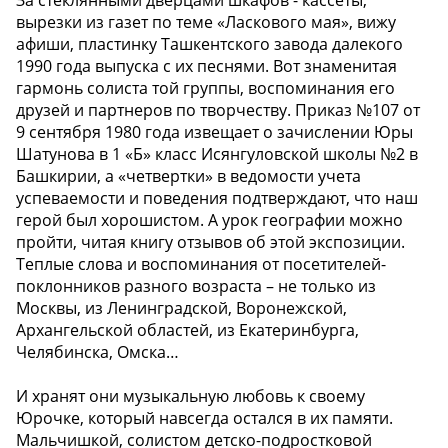
За стеклянными дверцами шкафов - кассеты,
вырезки из газет по теме «Ласкового мая», вижу
афиши, пластинку Ташкентского завода далекого
1990 года выпуска с их песнями. Вот знаменитая
гармонь солиста той группы, воспоминания его
друзей и партнеров по творчеству. Приказ №107 от
9 сентября 1980 года извещает о зачислении Юры
Шатунова в 1 «Б» класс Исянгуловской школы №2 в
Башкирии, а «четвертки» в ведомости учета
успеваемости и поведения подтверждают, что наш
герой был хорошистом. А урок географии можно
пройти, читая книгу отзывов об этой экспозиции.
Теплые слова и воспоминания от посетителей-
поклонников разного возраста – не только из
Москвы, из Ленинградской, Воронежской,
Архангельской областей, из Екатеринбурга,
Челябинска, Омска…
И хранят они музыкальную любовь к своему
Юрочке, который навсегда остался в их памяти.
Мальчишкой, солистом детско-подростковой