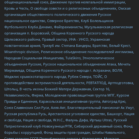
общенациональный союз, Движение против нелегальной иммиграции,
Кровь и Честь, О свободе совести и о религиозных объединениях, Омская
организация общественного политического движения Русское
национальное единство, Северное Братство, Клуб Болельщиков
Футбольного Клуба Динамо, Файзрахманисты, Мусульманская религиозная
организация п. Боровский, Община Коренного Русского народа
Щелковского района, Правый сектор, УНА - УНСО, Украинская
повстанческая армия, Тризуб им. Степана Бандеры, Братство, Белый Крест,
Misanthropic division, Религиозное объединение последователей инглиизма,
Народная Социальная Инициатива, TulaSkins, Этнополитическое
объединение Русские, Русское национальное объединение Атака, Мечеть
Мирмамеда, Община Коренного Русского народа г. Астрахани, ВОЛЯ,
Меджлис крымскотатарского народа, Рубеж Севера, ТОЙС, О
противодействии экстремистской деятельности, РЕВТАТПОД, Артподготовка,
Штольц, В честь иконы Божией Матери Державная, Сектор 16,
Независимость, Фирма, Молодежная правозащитная группа МПГ, Курсом
Правды и Единения, Каракольская инициативная группа, Автоград Крю,
Союз Славянских Сил Руси, Алля-Аят, Благотворительный пансионат Ак Умут,
Русская республика Русь, Арестантское уголовное единство, Башкорт, Нация
и свобода, Нация и свобода, W.H.С., Фалунь Дафа, Иртыш Ultras, Русский
Патриотический клуб-Новокузнецк/РПК, Сибирский державный союз, Фонд
борьбы с коррупцией, Фонд защиты прав граждан, Штабы Навального,
Совет граждан СССР Прикубанского округа г. Краснодара, Мужское