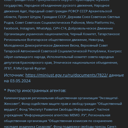
государство, Народное объединение русского движения, Народное
движение Адат, Народный совет граждан РСФСР СССР Архангельской
области, Проект Штурм, Граждане СССР, Держава Союз Советских Светлых
Родов, Совет Советских Социалистических Районов, Meta Platforms Inc,
Facebook, Instagram, WhatsApp, СИЧ-С14, Добровольческое Движение
Организации украинских националистов, Черный Комитет, Татарстанское
Региональное Всетатарское общественное движение, Невоград,
Молодежное Демократическое Движение Весна, Верховный Совет
Татарской Автономной Советской Социалистической Республики, Конгресс
ойрат-калмыцкого народа, Исполнительный комитет совета народных
депутатов Красноярского края, Этническое национальное объединение,
ЛГБТ, Я.МЫ Сергей Фургал
Источник:
https://minjust.gov.ru/ru/documents/7822/
данные
на
03.05.2024
* Реестр иностранных агентов:
Калининградская региональная общественная организация "Экозащита!-Женсовет", Фонд содействия защите прав и свобод граждан "Общественный вердикт", Фонд "Институт Развития Свободы Информации", Частное учреждение "Информационное агентство МЕМО. РУ", Региональная общественная организация "Общественная комиссия по сохранению наследия академика Сахарова", Фонд поддержки свободы прессы, Санкт-Петербургская общественная правозащитная организация "Гражданский контроль", Межрегиональная общественная организация "Информационно-просветительский центр "Мемориал", Региональный Фонд "Центр Защиты Прав Средств Массовой Информации", с 05.12.2023 Фонд "Центр Защиты Прав Средств массовой информации", Региональная общественная благотворительная организация помощи беженцам и мигрантам "Гражданское содействие", Негосударственное образовательное учреждение дополнительного профессионального образования (повышение квалификации) специалистов "АКАДЕМИЯ ПО ПРАВАМ ЧЕЛОВЕКА", Свердловская региональная общественная организация "Сутяжник", Автономная некоммерческая организация "Центр независимых социологических исследований", Союз общественных объединений "Российский исследовательский центр по правам человека", Региональное общественное учреждение научно-информационный центр "МЕМОРИАЛ", Некоммерческая организация "Фонд защиты гласности", Автономная некоммерческая организация "Институт прав человека", Городская общественная организация "Екатеринбургское общество "МЕМОРИАЛ", Городская общественная организация "Рязанское историко-просветительское и правозащитное общество "Мемориал" (Рязанский Мемориал), Челябинский региональный орган общественной самодеятельности – женское общественное объединение "Женщины Евразии", Челябинский региональный орган общественной самодеятельности "Уральская правозащитная группа", Фонд содействия защите здоровья и социальной справедливости имени Андрея Рылькова, Автономная Некоммерческая Организация "Аналитический Центр Юрия Левады", Автономная некоммерческая организация социальной поддержки населения "Проект Апрель", Региональная общественная организация помощи женщинам и детям, находящимся в кризисной ситуации "Информационно-методический центр "Анна", Фонд содействия развитию массовых коммуникаций и правовому просвещению "Так-так-Так", Фонд содействия устойчивому развитию "Серебряная тайга", Свердловский региональный общественный фонд социальных проектов "Новое время", "Idel.Реалии", Кавказ.Реалии, Крым.Реалии, Телеканал Настоящее Время, Татаро-башкирская служба Радио Свобода (Azatliq Radiosi), Радио Свободная Европа/Радио Свобода (PCE/PC), "Сибирь.Реалии", "Фактограф", Благотворительный фонд помощи осужденным и их семьям, Автономная некоммерческая организация "Институт глобализации и социальных движений", Фонд "В защиту прав заключенных", Частное учреждение "Центр поддержки и содействия развитию средств массовой информации", Пензенский региональный общественный благотворительный фонд "Гражданский союз", "Север.Реалии", Некоммерческая организация Фонд "Правовая инициатива", Общество с ограниченной ответственностью "Радио Свободная Европа/Радио Свобода", Чешское информационное агентство "MEDIUM-ORIENT", Красноярская региональная общественная организация "Мы против СПИДа", Камалягин Денис Николаевич, Маркелов Сергей Евгеньевич, Пономарев Лев Александрович, Савицкая Людмила Алексеевна, Автономная некоммерческая организация "Центр по работе с проблемой насилия "НАСИЛИЮ.НЕТ", Межрегиональный профессиональный союз работников здравоохранения "Альянс врачей", Юридическое лицо, зарегистрированное в Латвийской Республике, SIA "Medusa Project" (регистрационный номер 40103797863, дата регистрации 10.06.2014), Некоммерческая организация "Фонд по борьбе с коррупцией", Автономная некоммерческая организация "Институт права и публичной политики", Баданин Роман Сергеевич, Гликин Максим Александрович, Железнова Мария Михайловна, Лукьянова Юлия Сергеевна, Маетная Елизавета Витальевна, Маняхин Петр Борисович, Чуракова Ольга Владимировна, Ярош Юлия Петровна, Юридическое лицо "The Insider SIA", зарегистрированное в Риге, Латвийская Республика (дата регистрации 26.06.2015), являющееся администратором доменного имени интернет-издания "The Insider SIA", https://theins.ru, Постернак Алексей Евгеньевич, Рубин Михаил Аркадьевич, Анин Роман Александрович, Юридическое лицо Istories fonds, зарегистрированное в Латвийской Республике (регистрационный номер 50008295751, дата регистрации 24.02.2020), Великовский Дмитрий Александрович, Долинина Ирина Николаевна, Мароховская Алеся Алексеевна, Шлейнов Роман Юрьевич, Шмагун Олеся Валентиновна, Общество с ограниченной ответственностью "Альтаир 2021", Общество с ограниченной ответственностью "Вега 2021", Общество с ограниченной ответственностью "Главный редактор 2021", Общество с ограниченной ответственностью "Ромашки монолит", Важенков Артем Валерьевич, Ивановская областная общественная организация "Центр гендерных исследований", Гурман Юрий Альбертович, Медиапроект "ОВД-Инфо", Егоров Владимир Владимирович, Жилинский Владимир Александрович, Общество с ограниченной ответственностью "ЗП", Иванова София Юрьевна, Карезина Инна Павловна, Кильтау Екатерина Викторовна, Петров Алексей Викторович, Пискунов Сергей Евгеньевич, Смирнов Сергей Сергеевич, Тихонов Михаил Сергеевич, Общество с ограниченной ответственностью "ЖУРНАЛИСТ-ИНОСТРАННЫЙ АГЕНТ", Арапова Галина Юрьевна, Вольтская Татьяна Анатольевна, Американская компания "Mason G.E.S. Anonymous Foundation" (США), являющаяся владельцем интернет-издания https://mnews.world/, Компания "Stichting Bellingcat", зарегистрированная в Нидерландах (дата регистрации 11.07.2018), Захаров Андрей Вячеславович, Клепиковская Екатерина Дмитриевна, Общество с ограниченной ответственностью "МЕМО", Перл Роман Александрович, Симонов Евгений Алексеевич, Соловьева Елена Анатольевна, Сотников Даниил Владимирович, Сурначева Елизавета Дмитриевна, Автономная некоммерческая организация по защите прав человека и информированию населения "Якутия – Наше Мнение", Общество с ограниченной ответственностью "Москоу диджитал медиа", с 26.01.2023 Общество с ограниченной ответственностью "Чайка Белые сады", Ветошкина Валерия Валерьевна, Заговора Максим Александрович, Межрегиональное общественное движение "Российская ЛГБТ - сеть", Оленичев Максим Владимирович, Павлов Иван Юрьевич, Скворцова Елена Сергеевна, Общество с ограниченной ответственностью "Как бы инагент", Кочетков Игорь Викторович, Общество с ограниченной ответственностью "Честные выборы", Еланчик Олег Александрович, Общество с ограниченной ответственностью "Нобелевский призыв", Гималова Регина Эмилевна, Григорьев Андрей Валерьевич, Григорьева Алина Александровна, Ассоциация по содействию защите прав призывников, альтернативнослужащих и военнослужащих "Правозащитная группа "Гражданин.Армия.Право", Хисамова Регина Фаритовна, Автономная некоммерческая организация по реализации социально-правовых программ "Лилит", Дальневосточное общественное движение "Маяк", Санкт-Петербургская ЛГБТ-инициативная группа "Выход", Инициативная группа ЛГБТ+ "Реверс", Алексеев Андрей Викторович, Бекбулатова Таисия Львовна, Беляев Иван Михайлович, Владыкина Елена Сергеевна, Гельман Марат Александрович, Никульшина Вероника Юрьевна, Толоконникова Надежда Андреевна, Шендерович Виктор Анатольевич, Общество с ограниченной ответственностью "Данное сообщение", Общество с ограниченной ответственностью Издательский дом "Новая глава", Айнбиндер Александра Александровна, Московский комьюнити-центр для ЛГБТ+инициатив, Благотворительный фонд развития филантропии, Deutsche Welle (Германия, Kurt-Schumacher-Strasse 3, 53113 Bonn), Борзунова Мария Михайловна, Воробьев Виктор Викторович, Голубева Анна Львовна, Константинова Алла Михайловна, Малкова Ирина Владимировна, Мурадов Мурад Абдулгалимович, Осетинская Елизавета Николаевна, Понасенков Евгений Николаевич, Ганапольский Матвей Юрьевич, Киселев Евгений Алексеевич, Борухович Ирина Григорьевна, Дремин Иван Тимофеевич, Дубровский Дмитрий Викторович, Красноярская региональная общественная организация поддержки и развития альтернативных образовательных технологий и межкультурных коммуникаций "ИНТЕРРА", Маяковская Екатерина Алексеевна, Фейгин Марк Захарович, Филимонов Андрей Викторович, Дзугкоева Регина Николаевна, Доброхотов Роман Александрович, Дудь Юрий Александрович, Елкин Сергей Владимирович, Кругликов Кирилл Игоревич, Сабунаева Мария Леонидовна, Семенов Алексей Владимирович, Шаинян Карен Багратович, Шульман Екатерина Михайловна, Асафьев Артур Валерьевич, Вахштайн Виктор Семенович, Венедиктов Алексей Алексеевич, Лушникова Екатерина Евгеньевна, Волков Леонид Михайлович, Невзоров Александр Глебович, Пархоменко Сергей Борисович, Сироткин Ярослав Николаевич, Кара-Мурза Владимир Владимирович, Баранова Наталья Владимировна, Гозман Леонид Яковлевич, Кагарлицкий Борис Юльевич, Климарев Михаил Валерьевич, Милов Владимир Станиславович, Автономная некоммерческая организация Краснодарский центр современного искусства "Типография", Моргенштерн Алишер Тагирович, Соболь Любовь Эдуардовна, Общество с ограниченной ответственностью "ЛИЗА НОРМ", Каспаров Гарри Кимович, Ходорковский Михаил Борисович, Общество с ограниченной ответственностью "Апрельские тезисы", Данилович Ирина Брониславовна, Кашин Олег Владимирович, Петров Николай Владимирович, Пивоваров Алексей Владимирович, Соколов Михаил Владимирович, Цветкова Юлия Владимировна, Чичваркин Евгений Александрович, Комитет против пыток/Команда против пыток, Общество с ограниченной ответственностью "Первый научный", Общество с ограниченной ответственностью "Вертолет и ко", Белоцерковская Вероника Борисовна, Кац Максим Евгеньевич, Лазарева Татьяна Юрьевна, Шаведдинов Руслан Табризович, Яшин Илья Валерьевич, Общество с ограниченной ответственностью "Иноагент ААВ", Алешковский Дмитрий Петрович, Альбац Евгения Марковна, Быков Дмитрий Львович, Галямина Юлия Евгеньевна, Лойко Сергей Леонидович, Мартынов Кирилл Константинович, Медведев Сергей Александрович, Крашенинников Федор Геннадиевич, Гордеева Катерина Вл