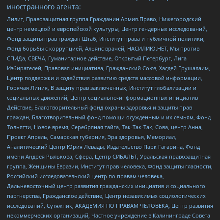
иностранного агента:
Лилит, Правозащитная группа Гражданин.Армия.Право, Нижегородский
центр немецкой и европейской культуры, Центр гендерных исследований,
Фонд защиты прав граждан Штаб, Институт права и публичной политики,
Фонд борьбы с коррупцией, Альянс врачей, НАСИЛИЮ.НЕТ, Мы против
СПИДа, СВЕЧА, Гуманитарное действие, Открытый Петербург, Лига
Избирателей, Правовая инициатива, Гражданский Союз, Хасдей Ерушалаим,
Центр поддержки и содействия развитию средств массовой информации,
Горячая Линия, В защиту прав заключенных, Институт глобализации и
социальных движений, Центр социально-информационных инициатив
Действие, Благотворительный фонд охраны здоровья и защиты прав
граждан, Благотворительный фонд помощи осужденным и их семьям, Фонд
Тольятти, Новое время, Серебряная тайга, Так-Так-Так, Сова, центр Анна,
Проект Апрель, Самарская губерния, Эра здоровья, Мемориал,
Аналитический Центр Юрия Левады, Издательство Парк Гагарина, Фонд
имени Андрея Рылькова, Сфера, Центр СИБАЛЬТ, Уральская правозащитная
группа, Женщины Евразии, Институт прав человека, Фонд защиты гласности,
Российский исследовательский центр по правам человека,
Дальневосточный центр развития гражданских инициатив и социального
партнерства, Гражданское действие, Центр независимых социологических
исследований, Сутяжник, АКАДЕМИЯ ПО ПРАВАМ ЧЕЛОВЕКА, Центр развития
некоммерческих организаций, Частное учреждение в Калининграде Совета