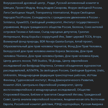
Всеукраинский духовный центр , Риддл, Русский антивоенный комитет в
Швеции, Проект Медуза, Фонд Андрея Сахарова, Форум свободной России,
Лига Свободных Наций, Transparеncy International, Форум Свободных
Народов ПостРоссии, Солидарность с гражданским движением в России –
Solidarus, КрымSOS, Свободный университет, Институт государственного
управления, Форум гражданского общества Россия, Беллона, Союз жителей
островов Тисима и Хабомаи, Съезд народных депутатов, Гринпис
Интернешнл, Фонд борьбы с коррупцией Инк, Завет церквей TCCN, Агора,
Всемирный фонд природы, BDR Novaja Gazeta-Europe, Алтай проект,
Образовательный дом прав человека Чернигов, Фонд Дом Прав Человека,
Белорусский дом прав человека имени Бориса Звозскова, Дом прав
человека Тбилиси, Дом прав человека Ереван, Дом прав человека Крым,
Центр дикого лосося, TVR Studios, ТВ Дождь, Центр европейских
исследований им Вилфрида Мартенса, Сетевое объединение журналистов
расследователей, АЛЛАТРА, За свободную Россию, Свободная Бурятия, Uralic,
UnKremlin, Международная федерация транспортных рабочих, ИстЧам
Финланд, Гудзоновский институт, Фонд Демократического Развития,
Комитет-2024, Центрально-Европейский университет, Центр
восточноевропейских и международных исследований, Общество
Сторожевой башни, Библии и трактатов Свидетелей Иеговы, Гражданский
Совет, Центр анализа европейской политики, Академическая сеть Восточная
Европа, Российский комитет действия, РЭНД корпорейшн, Русская Америка