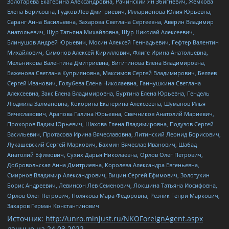
Золотарева Екатерина Александровна, Рачинский Ян Збигневич, Жемкова
Елена Борисовна, Гудков Лев Дмитриевич, Илларионова Юлия Юрьевна,
Саранг Анна Васильевна, Захарова Светлана Сергеевна, Аверин Владимир
Анатольевич, Щур Татьяна Михайловна, Щур Николай Алексеевич,
Блинушов Андрей Юрьевич, Мосин Алексей Геннадьевич, Гефтер Валентин
Михайлович, Симонов Алексей Кириллович, Флиге Ирина Анатольевна,
Мельникова Валентина Дмитриевна, Вититинова Елена Владимировна,
Баженова Светлана Куприяновна, Максимов Сергей Владимирович, Беляев
Сергей Иванович, Голубева Елена Николаевна, Ганнушкина Светлана
Алексеевна, Закс Елена Владимировна, Буртина Елена Юрьевна, Гендель
Людмила Залмановна, Кокорина Екатерина Алексеевна, Шуманов Илья
Вячеславович, Арапова Галина Юрьевна, Свечников Анатолий Мариевич,
Прохоров Вадим Юрьевич, Шахова Елена Владимировна, Подузов Сергей
Васильевич, Протасова Ирина Вячеславовна, Литинский Леонид Борисович,
Лукашевский Сергей Маркович, Бахмин Вячеслав Иванович, Шабад
Анатолий Ефимович, Сухих Дарья Николаевна, Орлов Олег Петрович,
Добровольская Анна Дмитриевна, Королева Александра Евгеньевна,
Смирнов Владимир Александрович, Вицин Сергей Ефимович, Золотухин
Борис Андреевич, Левинсон Лев Семенович, Локшина Татьяна Иосифовна,
Орлов Олег Петрович, Полякова Мара Федоровна, Резник Генри Маркович,
Захаров Герман Константинович
Источник:
http://unro.minjust.ru/NKOForeignAgent.aspx
данные на
24.03.2022