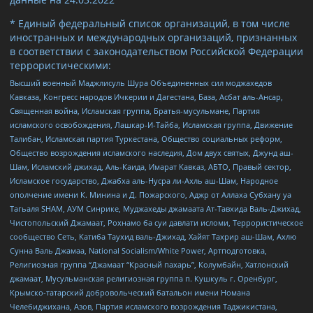
* Единый федеральный список организаций, в том числе
иностранных и международных организаций, признанных
в соответствии с законодательством Российской Федерации
террористическими:
Высший военный Маджлисуль Шура Объединенных сил моджахедов
Кавказа, Конгресс народов Ичкерии и Дагестана, База, Асбат аль-Ансар,
Священная война, Исламская группа, Братья-мусульмане, Партия
исламского освобождения, Лашкар-И-Тайба, Исламская группа, Движение
Талибан, Исламская партия Туркестана, Общество социальных реформ,
Общество возрождения исламского наследия, Дом двух святых, Джунд аш-
Шам, Исламский джихад, Аль-Каида, Имарат Кавказ, АБТО, Правый сектор,
Исламское государство, Джабха аль-Нусра ли-Ахль аш-Шам, Народное
ополчение имени К. Минина и Д. Пожарского, Аджр от Аллаха Субхану уа
Тагьаля SHAM, АУМ Синрике, Муджахеды джамаата Ат-Тавхида Валь-Джихад,
Чистопольский Джамаат, Рохнамо ба суи давлати исломи, Террористическое
сообщество Сеть, Катиба Таухид валь-Джихад, Хайят Тахрир аш-Шам, Ахлю
Сунна Валь Джамаа, National Socialism/White Power, Артподготовка,
Религиозная группа “Джамаат “Красный пахарь”, Колумбайн, Хатлонский
джамаат, Мусульманская религиозная группа п. Кушкуль г. Оренбург,
Крымско-татарский добровольческий батальон имени Номана
Челебиджихана, Азов, Партия исламского возрождения Таджикистана,