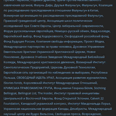
извлечения органов, Фалунь Дафа, Друзья Фалуньгун, Фалуньгун, Коалиция
по расследованию преследования в отношении Фалуньгун в Китае,
Всемирная организация по расследованию преследований Фалуньгун,
Пражский гражданский центр, Ассоциация школ политических
исследований при Совете Европы, Центр либеральной современности,
Форум русскоязычных европейцев, Немецко-русский обмен, Бард колледж,
Европейский выбор, Фонд Ходорковского, Оксфордский российский фонд,
Фонд Будущее России, Компания свободы информации, Проект Медиа,
Международное партнерство за права человека, Духовное Управление
Евангельских Христиан Украинской Христианской Церкви, Новое
Поколение, Духовное Учебное Заведение Международный Библейский
Колледж, Международное христианское движение, Всемирный Институт
Саентологических Предприятий, Церковь Духовной Технологии,
Европейская сеть организаций по наблюдению за выборами, Республика
Польша, СВОБОДНЫЙ ИДЕЛЬ-УРАЛ, Ассоциация развития журналистики,
IStories fonds, Королевский Институт Международных Отношений,
КРИМСЬКА ПРАВОЗАХИСНА ГРУПА, Фонд имени Генриха Бёлля, Stichting
Bellingcat, Bellingcat Ltd, The Insider, Институт правовой инициативы
Центральной и Восточной Европы, Фонд Открытой Эстонии, Calvert 22
Foundation, Канадский украинский конгресс, Институт Макдональда-Лорье,
Украинская национальная федерация Канады, Декабристы, Международный
научный центр им Вудро Вильсона, Свободная пресса, Возрождение,