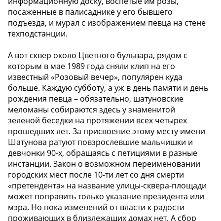
информационную доску, воспетые им розы,
посаженные в палисаднике у его бывшего
подъезда, и мурал с изображением певца на стене
техподстанции.
А вот сквер около Цветного бульвара, рядом с
которым в мае 1989 года сняли клип на его
известный «Розовый вечер», популярен куда
больше. Каждую субботу, а уж в день памяти и день
рождения певца – обязательно, шатуновские
меломаны собираются здесь у знаменитой
зеленой беседки на протяжении всех четырех
прошедших лет. За присвоение этому месту имени
Шатунова ратуют повзрослевшие мальчишки и
девчонки 90-х, обращаясь с петициями в разные
инстанции. Закон о возможном переименовании
городских мест после 10-ти лет со дня смерти
«претендента» на название улицы-сквера-площади
может поправить только указание президента или
мэра. Но пока изменений от власти к радости
проживающих в близлежащих домах нет. А сбор