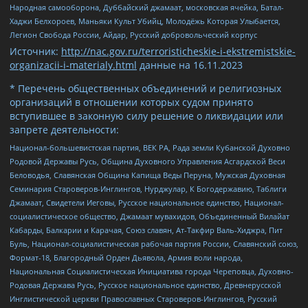
Народная самооборона, Дуббайский джамаат, московская ячейка, Батал-
Хаджи Белхороев, Маньяки Культ Убийц, Молодёжь Которая Улыбается,
Легион Свобода России, Айдар, Русский добровольческий корпус
Источник:
http://nac.gov.ru/terroristicheskie-i-ekstremistskie-
organizacii-i-materialy.html
данные на
16.11.2023
* Перечень общественных объединений и религиозных
организаций в отношении которых судом принято
вступившее в законную силу решение о ликвидации или
запрете деятельности:
Национал-большевистская партия, ВЕК РА, Рада земли Кубанской Духовно
Родовой Державы Русь, Община Духовного Управления Асгардской Веси
Беловодья, Славянская Община Капища Веды Перуна, Мужская Духовная
Семинария Староверов-Инглингов, Нурджулар, К Богодержавию, Таблиги
Джамаат, Свидетели Иеговы, Русское национальное единство, Национал-
социалистическое общество, Джамаат мувахидов, Объединенный Вилайат
Кабарды, Балкарии и Карачая, Союз славян, Ат-Такфир Валь-Хиджра, Пит
Буль, Национал-социалистическая рабочая партия России, Славянский союз,
Формат-18, Благородный Орден Дьявола, Армия воли народа,
Национальная Социалистическая Инициатива города Череповца, Духовно-
Родовая Держава Русь, Русское национальное единство, Древнерусской
Инглистической церкви Православных Староверов-Инглингов, Русский