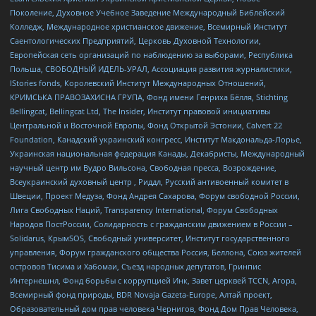
Поколение, Духовное Учебное Заведение Международный Библейский
Колледж, Международное христианское движение, Всемирный Институт
Саентологических Предприятий, Церковь Духовной Технологии,
Европейская сеть организаций по наблюдению за выборами, Республика
Польша, СВОБОДНЫЙ ИДЕЛЬ-УРАЛ, Ассоциация развития журналистики,
IStories fonds, Королевский Институт Международных Отношений,
КРИМСЬКА ПРАВОЗАХИСНА ГРУПА, Фонд имени Генриха Бёлля, Stichting
Bellingcat, Bellingcat Ltd, The Insider, Институт правовой инициативы
Центральной и Восточной Европы, Фонд Открытой Эстонии, Calvert 22
Foundation, Канадский украинский конгресс, Институт Макдональда-Лорье,
Украинская национальная федерация Канады, Декабристы, Международный
научный центр им Вудро Вильсона, Свободная пресса, Возрождение,
Всеукраинский духовный центр , Риддл, Русский антивоенный комитет в
Швеции, Проект Медуза, Фонд Андрея Сахарова, Форум свободной России,
Лига Свободных Наций, Transparеncy International, Форум Свободных
Народов ПостРоссии, Солидарность с гражданским движением в России –
Solidarus, КрымSOS, Свободный университет, Институт государственного
управления, Форум гражданского общества Россия, Беллона, Союз жителей
островов Тисима и Хабомаи, Съезд народных депутатов, Гринпис
Интернешнл, Фонд борьбы с коррупцией Инк, Завет церквей TCCN, Агора,
Всемирный фонд природы, BDR Novaja Gazeta-Europe, Алтай проект,
Образовательный дом прав человека Чернигов, Фонд Дом Прав Человека,