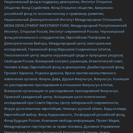
Национальный фонд в поддержку демократии, Институт Открытое
Общество Фонд Содействия, Фонд Открытое общество, Американо-
российский фонд по экономическому и правовому развитию,
Национальный Демократический Институт Международных Отношений,
MEDIA DEVELOPMENT INVESTMENT FUND, Международный Республиканский
Институт, Открытая Россия, Институт современной России, Черноморский
фонд регионального сотрудничества, Европейская Платформа за
Демократические Выборы, Международный центр электоральных
исследований, Германский фонд Маршалла Соединенных Штатов,
Тихоокеанский центр защиты окружающей среды и природных ресурсов,
Свободная Россия, Всемирный конгресс украинцев, Атлантический совет,
Человек в беде, Европейский фонд за демократию, Джеймстаунский фонд,
Прожект Хармони, Родники дракона, Врачи против насильственного
извлечения органов, Фалунь Дафа, Друзья Фалуньгун, Фалуньгун, Коалиция
по расследованию преследования в отношении Фалуньгун в Китае,
Всемирная организация по расследованию преследований Фалуньгун,
Пражский гражданский центр, Ассоциация школ политических
исследований при Совете Европы, Центр либеральной современности,
Форум русскоязычных европейцев, Немецко-русский обмен, Бард колледж,
Европейский выбор, Фонд Ходорковского, Оксфордский российский фонд,
Фонд Будущее России, Компания свободы информации, Проект Медиа,
Международное партнерство за права человека, Духовное Управление
Евангельских Христиан Украинской Христианской Церкви, Новое