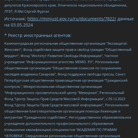
депутатов Красноярского края, Этническое национальное объединение,
ЛГБТ, Я.МЫ Сергей Фургал
Источник:
https://minjust.gov.ru/ru/documents/7822/
данные
на
03.05.2024
* Реестр иностранных агентов:
Калининградская региональная общественная организация "Экозащита!-Женсовет", Фонд содействия защите прав и свобод граждан "Общественный вердикт", Фонд "Институт Развития Свободы Информации", Частное учреждение "Информационное агентство МЕМО. РУ", Региональная общественная организация "Общественная комиссия по сохранению наследия академика Сахарова", Фонд поддержки свободы прессы, Санкт-Петербургская общественная правозащитная организация "Гражданский контроль", Межрегиональная общественная организация "Информационно-просветительский центр "Мемориал", Региональный Фонд "Центр Защиты Прав Средств Массовой Информации", с 05.12.2023 Фонд "Центр Защиты Прав Средств массовой информации", Региональная общественная благотворительная организация помощи беженцам и мигрантам "Гражданское содействие", Негосударственное образовательное учреждение дополнительного профессионального образования (повышение квалификации) специалистов "АКАДЕМИЯ ПО ПРАВАМ ЧЕЛОВЕКА", Свердловская региональная общественная организация "Сутяжник", Автономная некоммерческая организация "Центр независимых социологических исследований", Союз общественных объединений "Российский исследовательский центр по правам человека", Региональное общественное учреждение научно-информационный центр "МЕМОРИАЛ", Некоммерческая организация "Фонд защиты гласности", Автономная некоммерческая организация "Институт прав человека", Городская общественная организация "Екатеринбургское общество "МЕМОРИАЛ", Городская общественная организация "Рязанское историко-просветительское и правозащитное общество "Мемориал" (Рязанский Мемориал), Челябинский региональный орган общественной самодеятельности – женское общественное объединение "Женщины Евразии", Челябинский региональный орган общественной самодеятельности "Уральская правозащитная группа", Фонд содействия защите здоровья и социальной справедливости имени Андрея Рылькова, Автономная Некоммерческая Организация "Аналитический Центр Юрия Левады", Автономная некоммерческая организация социальной поддержки населения "Проект Апрель", Региональная общественная организация помощи женщинам и детям, находящимся в кризисной ситуации "Информационно-методический центр "Анна", Фонд содействия развитию массовых коммуникаций и правовому просвещению "Так-так-Так", Фонд содействия устойчивому развитию "Серебряная тайга", Свердловский региональный общественный фонд социальных проектов "Новое время", "Idel.Реалии", Кавказ.Реалии, Крым.Реалии, Телеканал Настоящее Время, Татаро-башкирская служба Радио Свобода (Azatliq Radiosi), Радио Свободная Европа/Радио Свобода (PCE/PC), "Сибирь.Реалии", "Фактограф", Благотворительный фонд помощи осужденным и их семьям, Автономная некоммерческая организация "Институт глобализации и социальных движений", Фонд "В защиту прав заключенных", Частное учреждение "Центр поддержки и содействия развитию средств массовой информации", Пензенский региональный общественный благотворительный фонд "Гражданский союз", "Север.Реалии", Некоммерческая организация Фонд "Правовая инициатива", Общество с ограниченной ответственностью "Радио Свободная Европа/Радио Свобода", Чешское информационное агентство "MEDIUM-ORIENT", Красноярская региональная общественная организация "Мы против СПИДа", Камалягин Денис Николаевич, Маркелов Сергей Евгеньевич, Пономарев Лев Александрович, Савицкая Людмила Алексеевна, Автономная некоммерческая организация "Центр по работе с проблемой насилия "НАСИЛИЮ.НЕТ", Межрегиональный профессиональный союз работников здравоохранения "Альянс врачей", Юридическое лицо, зарегистрированное в Латвийской Республике, SIA "Medusa Project" (регистрационный номер 40103797863, дата регистрации 10.06.2014), Некоммерческая организация "Фонд по борьбе с коррупцией", Автономная некоммерческая организация "Институт права и публичной политики", Баданин Роман Сергеевич, Гликин Максим Александрович, Железнова Мария Михайловна, Лукьянова Юлия Сергеевна, Маетная Елизавета Витальевна, Маняхин Петр Борисович, Чуракова Ольга Владимировна, Ярош Юлия Петровна, Юридическое лицо "The Insider SIA", зарегистрированное в Риге, Латвийская Республика (дата регистрации 26.06.2015), являющееся администратором доменного имени интернет-издания "The Insider SIA", https://theins.ru, Постернак Алексей Евгеньевич, Рубин Михаил Аркадьевич, Анин Роман Александрович, Юридическое лицо Istories fonds, зарегистрированное в Латвийской Республике (регистрационный номер 50008295751, дата регистрации 24.02.2020), Великовский Дмитрий Александрович, Долинина Ирина Николаевна, Мароховская Алеся Алексеевна, Шлейнов Роман Юрьевич, Шмагун Олеся Валентиновна, Общество с ограниченной ответственностью "Альтаир 2021", Общество с ограниченной ответственностью "Вега 2021", Общество с ограниченной ответственностью "Главный редактор 2021", Общество с ограниченной ответственностью "Ромашки монолит", Важенков Артем Валерьевич, Ивановская областная общественная организация "Центр гендерных исследований", Гурман Юрий Альбертович, Медиапроект "ОВД-Инфо", Егоров Владимир Владимирович, Жилинский Владимир Александрович, Общество с ограниченной ответственностью "ЗП", Иванова София Юрьевна, Карезина Инна Павловна, Кильтау Екатерина Викторовна, Петров Алексей Викторович, Пискунов Сергей Евгеньевич, Смирнов Сергей Сергеевич, Тихонов Михаил Сергеевич, Общество с ограниченной ответственностью "ЖУРНАЛИСТ-ИНОСТРАННЫЙ АГЕНТ", Арапова Галина Юрьевна, Вольтская Татьяна Анатольевна, Американская компания "Mason G.E.S. Anonymous Foundation" (США), являющаяся владельцем интернет-издания https://mnews.world/, Компания "Stichting Bellingcat", зарегистрированная в Нидерландах (дата регистрации 11.07.2018), Захаров Андрей Вячеславович, Клепиковская Екатерина Дмитриевна, Общество с ограниченной ответственностью "МЕМО", Перл Роман Александрович, Симонов Евгений Алексеевич, Соловьева Елена Анатольевна, Сотников Даниил Владимирович, Сурначева Елизавета Дмитриевна, Автономная некоммерческая организация по защите прав человека и информированию населения "Якутия – Наше Мнение", Общество с ограниченной ответственностью "Москоу диджитал медиа", с 26.01.2023 Общество с ограниченной ответственностью "Чайка Белые сады", Ветошкина Валерия Валерьевна, Заговора Максим Александрович, Межрегиональное общественное движение "Российская ЛГБТ - сеть", Оленичев Максим Владимирович, Павлов Иван Юрьевич, Скворцова Елена Сергеевна, Общество с ограниченной ответственностью "Как бы инагент", Кочетков Игорь Викторович, Общество с ограниченной ответственностью "Честные выборы", Еланчик Олег Александрович, Общество с ограниченной ответственностью "Нобелевский призыв", Гималова Регина Эмилевна, Григорьев Андрей Валерьевич, Григорьева Алина Александровна, Ассоциация по содействию защите прав призывников, альтернативнослужащих и военнослужащих "Правозащитная группа "Гражданин.Армия.Право", Хисамова Регина Фаритовна, Автономная некоммерческая организация по реализации социально-правовых программ "Лилит", Дальневосточное общественное движение "Маяк", Санкт-Петербургская ЛГБТ-инициативная группа "Выход", Инициативная группа ЛГБТ+ "Реверс", Алексеев Андрей Викторович, Бекбулатова Таисия Львовна, Беляев Иван Михайлович, Владыкина Елена Сергеевна, Гельман Марат Александрович, Никульшина Вероника Юрьевна, Толоконникова Надежда Андреевна, Шендерович Виктор Анатольевич, Общество с ограниченной ответственностью "Данное сообщение", Общество с ограниченной ответственностью Издательский дом "Новая глава", Айнбиндер Александра Александровна, Московский комьюнити-центр для ЛГБТ+инициатив, Благотворительный фонд развития филантропии, Deutsche Welle (Германия, Kurt-Schumacher-Strasse 3, 53113 Bonn), Борзунова Мария Михайловна, Воробьев Виктор Викторович, Голубева Анна Львовна, Константинова Алла Михайловна, Малкова Ирина Владимировна, Мурадов Мурад Абдулгалимович, Осетинская Елизавета Николаевна, Понасенков Евгений Николаевич, Ганапольский Матвей Юрьевич, Киселев Евгений Алексеевич, Борухович Ирина Григорьевна, Дремин Иван Тимофеевич, Дубровский Дмитрий Викторович, Красноярская региональная общественная организация поддержки и развития альтернативных образовательных технологий и межкультурных коммуникаций "ИНТЕРРА", Маяковская Екатерина Алексеевна, Фейгин Марк Захарович, Филимонов Андрей Викторович, Дзугкоева Регина Николаевна, Доброхотов Роман Александрович, Дудь Юрий Александрович, Елкин Сергей Владимирович, Кругликов Кирилл Игоревич, Сабунаева Мария Леонидовна, Семенов Алексей Владимирович, Шаинян Карен Багратович, Шульман Екатерина Михайловна, Асафьев Артур Валерьевич, Вахштайн Виктор Семенович, Венедиктов Алексей Алексеевич, Лушникова Екатерина Евгеньевна, Волков Леонид Михайлович, Невзоров Александр Глебович, Пархоменко Сергей Борисович, Сироткин Ярослав Николаевич, Кара-Мурза Владимир Владимирович, Баранова Наталья Владимировна, Гозман Леонид Яковлевич, Кагарлицкий Борис Юльевич, Климарев Михаил Валерьевич, Милов Владимир Станиславович, Автономная некоммерческая организация Краснодарский центр современного искусства "Типография", Моргенштерн Алишер Тагирович, Соболь Любовь Эдуардовна, Общество с ограниченной ответственностью "ЛИЗА НОРМ", Каспаров Гарри Кимович, Ходорковский Михаил Борисович, Общество с ограниченной ответственностью "Апрельские тезисы", Данилович Ирина Брониславовна, Кашин Олег Владимирович, Петров Николай Владимирович, Пивоваров Алексей Владимирович, Соколов Михаил Владимирович, Цветкова Юлия Владимировна, Чичваркин Евгений Александрович, Комитет против пыток/Команда против пыток, Общество с ограниченной ответственностью "Первый научный", Общество с ограниченной ответственностью "Вертолет и ко", Белоцерковская Вероника Борисовна, Кац Максим Евгеньевич, Лазарева Татьяна Юрьевна, Шаведдинов Руслан Табризович, Яшин Илья Валерьевич, Общество с ограниченной ответственностью "Иноагент ААВ", Алешковский Дмитрий Петрович, Альбац Евгения Марковна, Быков Дмитрий Львович, Галямина Юлия Евгеньевна, Лойко Сергей Леонидович, Мартынов Кирилл Константинович, Медведев Сергей Александрович, Крашенинников Федор Геннадиевич, Гордеева Катерина Вл