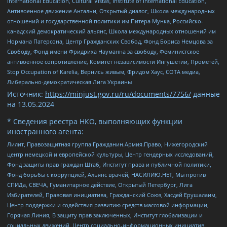
International Education, Cultural Vistas, Institute of International Education,
Антивоенное движение Антальи, Открытый диалог, Школа международных
отношений и государственной политики им Питера Мунка, Российско-
канадский демократический альянс, Школа международных отношений им
Нормана Патерсона, Центр Гражданских Свобод, Фонд Бориса Немцова за
Свободу, Фонд имени Фридриха Науманна за свободу, Феминистское
антивоенное сопротивление, Комитет независимости Ингушетии, Прометей,
Stop Occupation of Karelia, Вернись живым, Фридом Хаус, СОТА медиа,
Либерально-демократическая Лига Украины
Источник:
https://minjust.gov.ru/ru/documents/7756/
данные
на
13.05.2024
* Сведения реестра НКО, выполняющих функции
иностранного агента:
Лилит, Правозащитная группа Гражданин.Армия.Право, Нижегородский
центр немецкой и европейской культуры, Центр гендерных исследований,
Фонд защиты прав граждан Штаб, Институт права и публичной политики,
Фонд борьбы с коррупцией, Альянс врачей, НАСИЛИЮ.НЕТ, Мы против
СПИДа, СВЕЧА, Гуманитарное действие, Открытый Петербург, Лига
Избирателей, Правовая инициатива, Гражданский Союз, Хасдей Ерушалаим,
Центр поддержки и содействия развитию средств массовой информации,
Горячая Линия, В защиту прав заключенных, Институт глобализации и
социальных движений, Центр социально-информационных инициатив