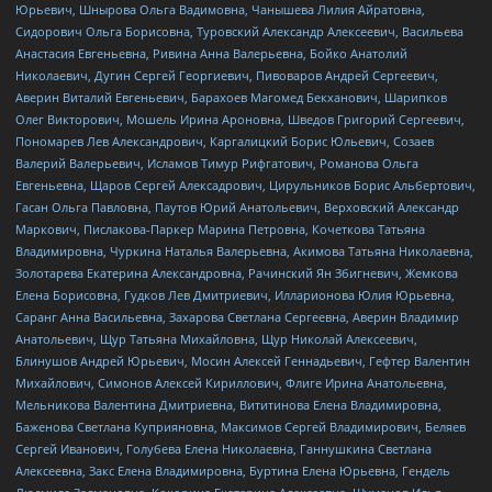
Юрьевич, Шнырова Ольга Вадимовна, Чанышева Лилия Айратовна,
Сидорович Ольга Борисовна, Туровский Александр Алексеевич, Васильева
Анастасия Евгеньевна, Ривина Анна Валерьевна, Бойко Анатолий
Николаевич, Дугин Сергей Георгиевич, Пивоваров Андрей Сергеевич,
Аверин Виталий Евгеньевич, Барахоев Магомед Бекханович, Шарипков
Олег Викторович, Мошель Ирина Ароновна, Шведов Григорий Сергеевич,
Пономарев Лев Александрович, Каргалицкий Борис Юльевич, Созаев
Валерий Валерьевич, Исламов Тимур Рифгатович, Романова Ольга
Евгеньевна, Щаров Сергей Алексадрович, Цирульников Борис Альбертович,
Гасан Ольга Павловна, Паутов Юрий Анатольевич, Верховский Александр
Маркович, Пислакова-Паркер Марина Петровна, Кочеткова Татьяна
Владимировна, Чуркина Наталья Валерьевна, Акимова Татьяна Николаевна,
Золотарева Екатерина Александровна, Рачинский Ян Збигневич, Жемкова
Елена Борисовна, Гудков Лев Дмитриевич, Илларионова Юлия Юрьевна,
Саранг Анна Васильевна, Захарова Светлана Сергеевна, Аверин Владимир
Анатольевич, Щур Татьяна Михайловна, Щур Николай Алексеевич,
Блинушов Андрей Юрьевич, Мосин Алексей Геннадьевич, Гефтер Валентин
Михайлович, Симонов Алексей Кириллович, Флиге Ирина Анатольевна,
Мельникова Валентина Дмитриевна, Вититинова Елена Владимировна,
Баженова Светлана Куприяновна, Максимов Сергей Владимирович, Беляев
Сергей Иванович, Голубева Елена Николаевна, Ганнушкина Светлана
Алексеевна, Закс Елена Владимировна, Буртина Елена Юрьевна, Гендель