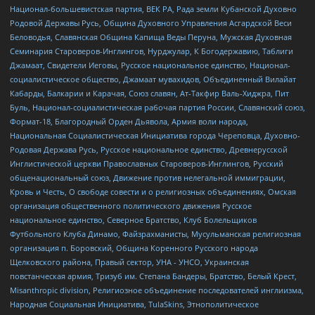
Национал-большевистская партия, ВЕК РА, Рада земли Кубанской Духовно
Родовой Державы Русь, Община Духовного Управления Асгардской Веси
Беловодья, Славянская Община Капища Веды Перуна, Мужская Духовная
Семинария Староверов-Инглингов, Нурджулар, К Богодержавию, Таблиги
Джамаат, Свидетели Иеговы, Русское национальное единство, Национал-
социалистическое общество, Джамаат мувахидов, Объединенный Вилайат
Кабарды, Балкарии и Карачая, Союз славян, Ат-Такфир Валь-Хиджра, Пит
Буль, Национал-социалистическая рабочая партия России, Славянский союз,
Формат-18, Благородный Орден Дьявола, Армия воли народа,
Национальная Социалистическая Инициатива города Череповца, Духовно-
Родовая Держава Русь, Русское национальное единство, Древнерусской
Инглистической церкви Православных Староверов-Инглингов, Русский
общенациональный союз, Движение против нелегальной иммиграции,
Кровь и Честь, О свободе совести и о религиозных объединениях, Омская
организация общественного политического движения Русское
национальное единство, Северное Братство, Клуб Болельщиков
Футбольного Клуба Динамо, Файзрахманисты, Мусульманская религиозная
организация п. Боровский, Община Коренного Русского народа
Щелковского района, Правый сектор, УНА - УНСО, Украинская
повстанческая армия, Тризуб им. Степана Бандеры, Братство, Белый Крест,
Misanthropic division, Религиозное объединение последователей инглиизма,
Народная Социальная Инициатива, TulaSkins, Этнополитическое