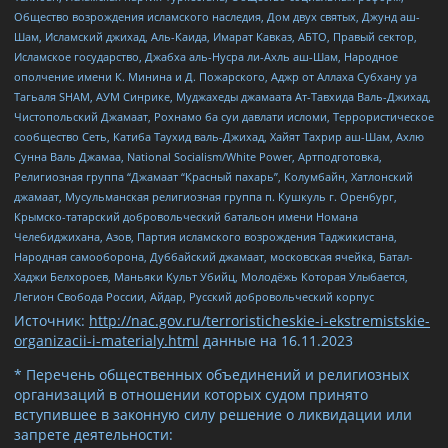
Общество возрождения исламского наследия, Дом двух святых, Джунд аш-
Шам, Исламский джихад, Аль-Каида, Имарат Кавказ, АБТО, Правый сектор,
Исламское государство, Джабха аль-Нусра ли-Ахль аш-Шам, Народное
ополчение имени К. Минина и Д. Пожарского, Аджр от Аллаха Субхану уа
Тагьаля SHAM, АУМ Синрике, Муджахеды джамаата Ат-Тавхида Валь-Джихад,
Чистопольский Джамаат, Рохнамо ба суи давлати исломи, Террористическое
сообщество Сеть, Катиба Таухид валь-Джихад, Хайят Тахрир аш-Шам, Ахлю
Сунна Валь Джамаа, National Socialism/White Power, Артподготовка,
Религиозная группа “Джамаат “Красный пахарь”, Колумбайн, Хатлонский
джамаат, Мусульманская религиозная группа п. Кушкуль г. Оренбург,
Крымско-татарский добровольческий батальон имени Номана
Челебиджихана, Азов, Партия исламского возрождения Таджикистана,
Народная самооборона, Дуббайский джамаат, московская ячейка, Батал-
Хаджи Белхороев, Маньяки Культ Убийц, Молодёжь Которая Улыбается,
Легион Свобода России, Айдар, Русский добровольческий корпус
Источник:
http://nac.gov.ru/terroristicheskie-i-ekstremistskie-
organizacii-i-materialy.html
данные на
16.11.2023
* Перечень общественных объединений и религиозных
организаций в отношении которых судом принято
вступившее в законную силу решение о ликвидации или
запрете деятельности: