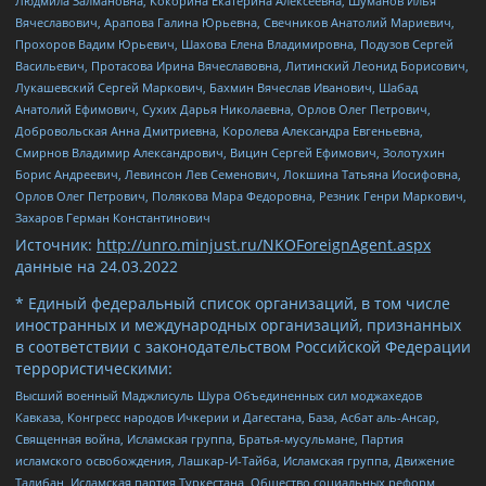
Людмила Залмановна, Кокорина Екатерина Алексеевна, Шуманов Илья
Вячеславович, Арапова Галина Юрьевна, Свечников Анатолий Мариевич,
Прохоров Вадим Юрьевич, Шахова Елена Владимировна, Подузов Сергей
Васильевич, Протасова Ирина Вячеславовна, Литинский Леонид Борисович,
Лукашевский Сергей Маркович, Бахмин Вячеслав Иванович, Шабад
Анатолий Ефимович, Сухих Дарья Николаевна, Орлов Олег Петрович,
Добровольская Анна Дмитриевна, Королева Александра Евгеньевна,
Смирнов Владимир Александрович, Вицин Сергей Ефимович, Золотухин
Борис Андреевич, Левинсон Лев Семенович, Локшина Татьяна Иосифовна,
Орлов Олег Петрович, Полякова Мара Федоровна, Резник Генри Маркович,
Захаров Герман Константинович
Источник:
http://unro.minjust.ru/NKOForeignAgent.aspx
данные на
24.03.2022
* Единый федеральный список организаций, в том числе
иностранных и международных организаций, признанных
в соответствии с законодательством Российской Федерации
террористическими:
Высший военный Маджлисуль Шура Объединенных сил моджахедов
Кавказа, Конгресс народов Ичкерии и Дагестана, База, Асбат аль-Ансар,
Священная война, Исламская группа, Братья-мусульмане, Партия
исламского освобождения, Лашкар-И-Тайба, Исламская группа, Движение
Талибан, Исламская партия Туркестана, Общество социальных реформ,