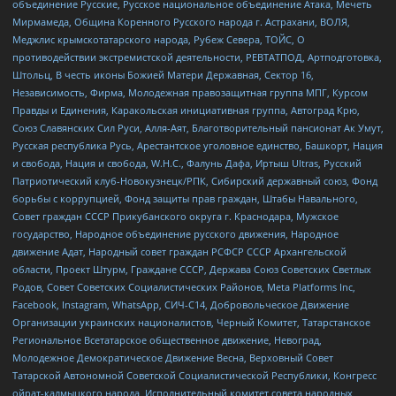
объединение Русские, Русское национальное объединение Атака, Мечеть
Мирмамеда, Община Коренного Русского народа г. Астрахани, ВОЛЯ,
Меджлис крымскотатарского народа, Рубеж Севера, ТОЙС, О
противодействии экстремистской деятельности, РЕВТАТПОД, Артподготовка,
Штольц, В честь иконы Божией Матери Державная, Сектор 16,
Независимость, Фирма, Молодежная правозащитная группа МПГ, Курсом
Правды и Единения, Каракольская инициативная группа, Автоград Крю,
Союз Славянских Сил Руси, Алля-Аят, Благотворительный пансионат Ак Умут,
Русская республика Русь, Арестантское уголовное единство, Башкорт, Нация
и свобода, Нация и свобода, W.H.С., Фалунь Дафа, Иртыш Ultras, Русский
Патриотический клуб-Новокузнецк/РПК, Сибирский державный союз, Фонд
борьбы с коррупцией, Фонд защиты прав граждан, Штабы Навального,
Совет граждан СССР Прикубанского округа г. Краснодара, Мужское
государство, Народное объединение русского движения, Народное
движение Адат, Народный совет граждан РСФСР СССР Архангельской
области, Проект Штурм, Граждане СССР, Держава Союз Советских Светлых
Родов, Совет Советских Социалистических Районов, Meta Platforms Inc,
Facebook, Instagram, WhatsApp, СИЧ-С14, Добровольческое Движение
Организации украинских националистов, Черный Комитет, Татарстанское
Региональное Всетатарское общественное движение, Невоград,
Молодежное Демократическое Движение Весна, Верховный Совет
Татарской Автономной Советской Социалистической Республики, Конгресс
ойрат-калмыцкого народа, Исполнительный комитет совета народных