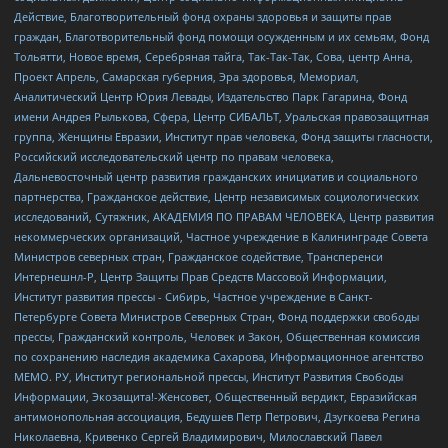
Действие, Благотворительный фонд охраны здоровья и защиты прав
граждан, Благотворительный фонд помощи осужденным и их семьям, Фонд
Тольятти, Новое время, Серебряная тайга, Так-Так-Так, Сова, центр Анна,
Проект Апрель, Самарская губерния, Эра здоровья, Мемориал,
Аналитический Центр Юрия Левады, Издательство Парк Гагарина, Фонд
имени Андрея Рылькова, Сфера, Центр СИБАЛЬТ, Уральская правозащитная
группа, Женщины Евразии, Институт прав человека, Фонд защиты гласности,
Российский исследовательский центр по правам человека,
Дальневосточный центр развития гражданских инициатив и социального
партнерства, Гражданское действие, Центр независимых социологических
исследований, Сутяжник, АКАДЕМИЯ ПО ПРАВАМ ЧЕЛОВЕКА, Центр развития
некоммерческих организаций, Частное учреждение в Калининграде Совета
Министров северных стран, Гражданское содействие, Трансперенси
Интернешнл-Р, Центр Защиты Прав Средств Массовой Информации,
Институт развития прессы - Сибирь, Частное учреждение в Санкт-
Петербурге Совета Министров Северных Стран, Фонд поддержки свободы
прессы, Гражданский контроль, Человек и Закон, Общественная комиссия
по сохранению наследия академика Сахарова, Информационное агентство
МЕМО. РУ, Институт региональной прессы, Институт Развития Свободы
Информации, Экозащита!-Женсовет, Общественный вердикт, Евразийская
антимонопольная ассоциация, Бедушев Петр Петрович, Дзугкоева Регина
Николаевна, Кривенко Сергей Владимирович, Милославский Павел