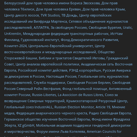
Белорусский дом прав человека имени Бориса Звозскова, Дом прав
человека Тбилиси, Дом прав человека Ереван, Дом прав человека Крым,
Центр дикого лосося, TVR Studios, ТВ Дождь, Центр европейских
исследований им Вилфрида Мартенса, Сетевое объединение журналистов
расследователей, АЛЛАТРА, За свободную Россию, Свободная Бурятия, Uralic,
UnKremlin, Международная федерация транспортных рабочих, ИстЧам
Финланд, Гудзоновский институт, Фонд Демократического Развития,
Комитет-2024, Центрально-Европейский университет, Центр
восточноевропейских и международных исследований, Общество
Сторожевой башни, Библии и трактатов Свидетелей Иеговы, Гражданский
Совет, Центр анализа европейской политики, Академическая сеть Восточная
Европа, Российский комитет действия, РЭНД корпорейшн, Русская Америка
за демократию в России, Настоящая Россия, Глобальная сеть журналистов-
расследователей, Служба поддержки, Свободная Россия Берлин, Свободная
Россия Северный Рейн-Вестфалия, Фонд глобальной помощи, Антивоенный
комитет России, Russie-Libertes, La Asocicion de Rusos Libres, Союз за
возвращение Северных территорий, Крымскотатарский Ресурсный Центр,
Глобальный союз IndustriALL, Russian Election Monitor, Article 19, Мнение
медиа, Федерация анархического черного креста, Радио Свободная Европа,
Германское общество изучения Восточной Европы, Фонд имени Фридриха
Эберта, XZ gGmbH, Мобильная академия поддержки гендерной демократии
и миротворчества, Форум имени Льва Копелева, American Councils for