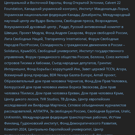
Центральной и Восточной Европы, Фонд Открытой Эстонии, Calvert 22
Foundation, Канадский украинский конгресс, Институт Макдональда-Лорье,
Украинская национальная федерация Канады, Декабристы, Международный
научный центр им Вудро Вильсона, Свободная пресса, Возрождение,
Всеукраинский духовный центр , Риддл, Русский антивоенный комитет в
Швеции, Проект Медуза, Фонд Андрея Сахарова, Форум свободной России,
Лига Свободных Наций, Transparеncy International, Форум Свободных
Народов ПостРоссии, Солидарность с гражданским движением в России –
Solidarus, КрымSOS, Свободный университет, Институт государственного
управления, Форум гражданского общества Россия, Беллона, Союз жителей
островов Тисима и Хабомаи, Съезд народных депутатов, Гринпис
Интернешнл, Фонд борьбы с коррупцией Инк, Завет церквей TCCN, Агора,
Всемирный фонд природы, BDR Novaja Gazeta-Europe, Алтай проект,
Образовательный дом прав человека Чернигов, Фонд Дом Прав Человека,
Белорусский дом прав человека имени Бориса Звозскова, Дом прав
человека Тбилиси, Дом прав человека Ереван, Дом прав человека Крым,
Центр дикого лосося, TVR Studios, ТВ Дождь, Центр европейских
исследований им Вилфрида Мартенса, Сетевое объединение журналистов
расследователей, АЛЛАТРА, За свободную Россию, Свободная Бурятия, Uralic,
UnKremlin, Международная федерация транспортных рабочих, ИстЧам
Финланд, Гудзоновский институт, Фонд Демократического Развития,
Комитет-2024, Центрально-Европейский университет, Центр