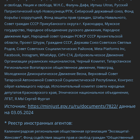
и свобода, Нация и свобода, W.H.С., Фалунь Дафа, Иртыш Ultras, Русский
Патриотический клуб-Новокузнецк/РПК, Сибирский державный союз, Фонд
борьбы с коррупцией, Фонд защиты прав граждан, Штабы Навального,
Совет граждан СССР Прикубанского округа г. Краснодара, Мужское
государство, Народное объединение русского движения, Народное
движение Адат, Народный совет граждан РСФСР СССР Архангельской
области, Проект Штурм, Граждане СССР, Держава Союз Советских Светлых
Родов, Совет Советских Социалистических Районов, Meta Platforms Inc,
Facebook, Instagram, WhatsApp, СИЧ-С14, Добровольческое Движение
Организации украинских националистов, Черный Комитет, Татарстанское
Региональное Всетатарское общественное движение, Невоград,
Молодежное Демократическое Движение Весна, Верховный Совет
Татарской Автономной Советской Социалистической Республики, Конгресс
ойрат-калмыцкого народа, Исполнительный комитет совета народных
депутатов Красноярского края, Этническое национальное объединение,
ЛГБТ, Я.МЫ Сергей Фургал
Источник:
https://minjust.gov.ru/ru/documents/7822/
данные
на
03.05.2024
* Реестр иностранных агентов:
Калининградская региональная общественная организация "Экозащита!-Женсовет", Фонд содействия защите прав и свобод граждан "Общественный вердикт", Фонд "Институт Развития Свободы Информации", Частное учреждение "Информационное агентство МЕМО. РУ", Региональная общественная организация "Общественная комиссия по сохранению наследия академика Сахарова", Фонд поддержки свободы прессы, Санкт-Петербургская общественная правозащитная организация "Гражданский контроль", Межрегиональная общественная организация "Информационно-просветительский центр "Мемориал", Региональный Фонд "Центр Защиты Прав Средств Массовой Информации", с 05.12.2023 Фонд "Центр Защиты Прав Средств массовой информации", Региональная общественная благотворительная организация помощи беженцам и мигрантам "Гражданское содействие", Негосударственное образовательное учреждение дополнительного профессионального образования (повышение квалификации) специалистов "АКАДЕМИЯ ПО ПРАВАМ ЧЕЛОВЕКА", Свердловская региональная общественная организация "Сутяжник", Автономная некоммерческая организация "Центр независимых социологических исследований", Союз общественных объединений "Российский исследовательский центр по правам человека", Региональное общественное учреждение научно-информационный центр "МЕМОРИАЛ", Некоммерческая организация "Фонд защиты гласности", Автономная некоммерческая организация "Институт прав человека", Городская общественная организация "Екатеринбургское общество "МЕМОРИАЛ", Городская общественная организация "Рязанское историко-просветительское и правозащитное общество "Мемориал" (Рязанский Мемориал), Челябинский региональный орган общественной самодеятельности – женское общественное объединение "Женщины Евразии", Челябинский региональный орган общественной самодеятельности "Уральская правозащитная группа", Фонд содействия защите здоровья и социальной справедливости имени Андрея Рылькова, Автономная Некоммерческая Организация "Аналитический Центр Юрия Левады", Автономная некоммерческая организация социальной поддержки населения "Проект Апрель", Региональная общественная организация помощи женщинам и детям, находящимся в кризисной ситуации "Информационно-методический центр "Анна", Фонд содействия развитию массовых коммуникаций и правовому просвещению "Так-так-Так", Фонд содействия устойчивому развитию "Серебряная тайга", Свердловский региональный общественный фонд социальных проектов "Новое время", "Idel.Реалии", Кавказ.Реалии, Крым.Реалии, Телеканал Настоящее Время, Татаро-башкирская служба Радио Свобода (Azatliq Radiosi), Радио Свободная Европа/Радио Свобода (PCE/PC), "Сибирь.Реалии", "Фактограф", Благотворительный фонд помощи осужденным и их семьям, Автономная некоммерческая организация "Институт глобализации и социальных движений", Фонд "В защиту прав заключенных", Частное учреждение "Центр поддержки и содействия развитию средств массовой информации", Пензенский региональный общественный благотворительный фонд "Гражданский союз", "Север.Реалии", Некоммерческая организация Фонд "Правовая инициатива", Общество с ограниченной ответственностью "Радио Свободная Европа/Радио Свобода", Чешское информационное агентство "MEDIUM-ORIENT", Красноярская региональная общественная организация "Мы против СПИДа", Камалягин Денис Николаевич, Маркелов Сергей Евгеньевич, Пономарев Лев Александрович, Савицкая Людмила Алексеевна, Автономная некоммерческая организация "Центр по работе с проблемой насилия "НАСИЛИЮ.НЕТ", Межрегиональный профессиональный союз работников здравоохранения "Альянс врачей", Юридическое лицо, зарегистрированное в Латвийской Республике, SIA "Medusa Project" (регистрационный номер 40103797863, дата регистрации 10.06.2014), Некоммерческая организация "Фонд по борьбе с коррупцией", Автономная некоммерческая организация "Институт права и публичной политики", Баданин Роман Сергеевич, Гликин Максим Александрович, Железнова Мария Михайловна, Лукьянова Юлия Сергеевна, Маетная Елизавета Витальевна, Маняхин Петр Борисович, Чуракова Ольга Владимировна, Ярош Юлия Петровна, Юридическое лицо "The Insider SIA", зарегистрированное в Риге, Латвийская Республика (дата регистрации 26.06.2015), являющееся администратором доменного имени интернет-издания "The Insider SIA", https://theins.ru, Постернак Алексей Евгеньевич, Рубин Михаил Аркадьевич, Анин Роман Александрович, Юридическое лицо Istories fonds, зарегистрированное в Латвийской Республике (регистрационный номер 50008295751, дата регистрации 24.02.2020), Великовский Дмитрий Александрович, Долинина Ирина Николаевна, Мароховская Алеся Алексеевна, Шлейнов Роман Юрьевич, Шмагун Олеся Валентиновна, Общество с ограниченной ответственностью "Альтаир 2021", Общество с ограниченной ответственностью "Вега 2021", Общество с ограниченной ответственностью "Главный редактор 2021", Общество с ограниченной ответственностью "Ромашки монолит", Важенков Артем Валерьевич, Ивановская областная общественная организация "Центр гендерных исследований", Гурман Юрий Альбертович, Медиапроект "ОВД-Инфо", Егоров Владимир Владимирович, Жилинский Владимир Александрович, Общество с ограниченной ответственностью "ЗП", Иванова София Юрьевна, Карезина Инна Павловна, Кильтау Екатерина Викторовна, Петров Алексей Викторович, Пискунов Сергей Евгеньевич, Смирнов Сергей Сергеевич, Тихонов Михаил Сергеевич, Общество с ограниченной ответственностью "ЖУРНАЛИСТ-ИНОСТРАННЫЙ АГЕНТ", Арапова Галина Юрьевна, Вольтская Татьяна Анатольевна, Американская компания "Mason G.E.S. Anonymous Foundation" (США), являющаяся владельцем интернет-издания https://mnews.world/, Компания "Stichting Bellingcat", зарегистрированная в Нидерландах (дата регистрации 11.07.2018), Захаров Андрей Вячеславович, Клепиковская Екатерина Дмитриевна, Общество с ограниченной ответственностью "МЕМО", Перл Роман Александрович, Симонов Евгений Алексеевич, Соловьева Елена Анатольевна, Сотников Даниил Владимирович, Сурначева Елизавета Дмитриевна, Автономная некоммерческая организация по защите прав человека и информированию населения "Якутия – Наше Мнение", Общество с ограниченной ответственностью "Москоу диджитал медиа", с 26.01.2023 Общество с ограниченной ответственностью "Чайка Белые сады", Ветошкина Валерия Валерьевна, Заговора Максим Александрович, Межрегиональное общественное движение "Российская ЛГБТ - сеть", Оленичев Максим Владимирович, Павлов Иван Юрьевич, Скворцова Елена Сергеевна, Общество с ограниченной ответственностью "Как бы инагент", Кочетков Игорь Викторович, Общество с ограниченной ответственностью "Честные выборы", Еланчик Олег Александрович, Общество с ограниченной ответственностью "Нобелевский призыв", Гималова Регина Эмилевна, Григорьев Андрей Валерьевич, Григорьева Алина Александровна, Ассоциация по содействию защите прав призывников, альтернативнослужащих и военнослужащих "Правозащитная группа "Гражданин.Армия.Право", Хисамова Регина Фаритовна, Автономная некоммерческая организация по реализации социально-правовых программ "Лилит", Дальневосточное общественное движение "Маяк", Санкт-Петербургская ЛГБТ-инициативная группа "Выход", Инициативная группа ЛГБТ+ "Реверс", Алексеев Андрей Викторович, Бекбулатова Таисия Львовна, Беляев Иван Михайлович, Владыкина Елена Сергеевна, Гельман Марат Александрович, Никульшина Вероника Юрьевна, Толоконникова Надежда Андреевна, Шендерович Виктор Анатольевич, Общество с ограниченной ответственностью "Данное сообщение", Общество с ограниченной ответственностью Издательский дом "Новая глава", Айнбиндер Александра Александровна, Московский комьюнити-центр для ЛГБТ+инициатив, Благотворительный фонд развития филантропии, Deutsche Welle (Германия, Kurt-Schumacher-Strasse 3, 53113 Bonn), Борзунова Мария Михайловна, Воробьев Виктор Викторович, Голубева Анна Львовна, Константинова Алла Михайловна, Малкова Ирина Владимировна, Мурадов Мурад Абдулгалимович, Осетинская Елизавета Николаевна, Понасенков Евгений Николаевич, Ганапольский Матвей Юрьевич, Киселев Евгений Алексеевич, Борухович Ирина Григорьевна, Дремин Иван Тимофеевич, Дубровский Дмитрий Викторович, Красноярская региональная общественная организация поддержки и развития альтернативных образовательных технологий и межкультурных коммуникаций "ИНТЕРРА", Маяковская Екатерина Алексеевна, Фейгин Марк Захарович, Филимонов Андрей Викторович, Дзугкоева Регина Николаевна, Доброхотов Роман Александрович, Дудь Юрий Александрович, Елкин Сергей Владимирович, Кругликов Кирилл Игоревич, Сабунаева Мария Леонидовна, Семенов Алексей Владимирович, Шаинян Карен Багратович, Шульман Екатерина Михайловна, Асафьев Артур Валерьевич, Вахштайн Виктор Семенович, Венедиктов Алексей Алексеевич, Лушникова Екатерина Евгеньевна, Волков Леонид Михайлович, Невзоров Александр Глебович, Пархоменко Сергей Борисович, Сироткин Ярослав Николаевич, Кара-Мурза Владимир Владимирович, Баранова Наталья Владимировна, Гозман Леонид Яковлевич, Кагарлицкий Борис Юльевич, Климарев Михаил Валерьевич, Милов Владимир Станиславович, Автономная некоммерческая организация Краснодарский центр современного искусства "Типография", Моргенштерн Алишер Тагирович, Соболь Любовь Эдуардовна, Общество с ограниченной ответственностью "ЛИЗА НОРМ", Каспаров Гарри Кимович, Ходорковский Михаил Борисович, Общество с ограниченной ответственностью "Апрельские тезисы", Данилович Ирина Брониславовна, Кашин Олег Владимирович, Петров Николай Владимирович, Пивоваров Алексей Владимирович, Соколов Михаил Владимирович, Цветкова Юлия Владимировна, Чичваркин Евгений Александрович, Комитет против пыток/Команда против пыток, Общество с ограниченной ответственностью "Первый научный", Общество с ограниченной ответственностью "Вертолет и ко", Белоцерковская Вероника Борисовна, Кац Максим Евгеньевич, Лазарева Татьяна Юрьевна, Шаведдинов Руслан Табризович, Яшин Илья Валерьевич, Общество с ограниченной ответственностью "Иноагент ААВ", Алешковский Дмитрий Петрович, Альбац Евгения Марковна, Быков Дмитрий Львович, Галямина Юлия Евгеньевна, Лойко Сергей Леонидович, Мартынов Кирилл Константинович, Медведев Сергей Александрович, Крашенинников Федор Геннадиевич, Гордеева Катерина Вл