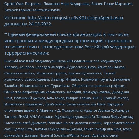
Орлов Олег Петрович, Полякова Мара Федоровна, Резник Генри Маркович,
Захаров Герман Константинович
Источник:
http://unro.minjust.ru/NKOForeignAgent.aspx
данные на
24.03.2022
* Единый федеральный список организаций, в том числе
иностранных и международных организаций, признанных
в соответствии с законодательством Российской Федерации
террористическими:
Высший военный Маджлисуль Шура Объединенных сил моджахедов
Кавказа, Конгресс народов Ичкерии и Дагестана, База, Асбат аль-Ансар,
Священная война, Исламская группа, Братья-мусульмане, Партия
исламского освобождения, Лашкар-И-Тайба, Исламская группа, Движение
Талибан, Исламская партия Туркестана, Общество социальных реформ,
Общество возрождения исламского наследия, Дом двух святых, Джунд аш-
Шам, Исламский джихад, Аль-Каида, Имарат Кавказ, АБТО, Правый сектор,
Исламское государство, Джабха аль-Нусра ли-Ахль аш-Шам, Народное
ополчение имени К. Минина и Д. Пожарского, Аджр от Аллаха Субхану уа
Тагьаля SHAM, АУМ Синрике, Муджахеды джамаата Ат-Тавхида Валь-Джихад,
Чистопольский Джамаат, Рохнамо ба суи давлати исломи, Террористическое
сообщество Сеть, Катиба Таухид валь-Джихад, Хайят Тахрир аш-Шам, Ахлю
Сунна Валь Джамаа, National Socialism/White Power, Артподготовка,