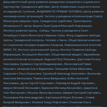
Дальневосточный центр развития гражданских инициатив и социального
партнерства, Гражданское действие, Центр независимых социологических
исследований, Сутяжник, АКАДЕМИЯ ПО ПРАВАМ ЧЕЛОВЕКА, Центр развития
некоммерческих организаций, Частное учреждение в Калининграде Совета
Министров северных стран, Гражданское содействие, Трансперенси
Интернешнл-Р, Центр Защиты Прав Средств Массовой Информации,
Институт развития прессы - Сибирь, Частное учреждение в Санкт-
Петербурге Совета Министров Северных Стран, Фонд поддержки свободы
прессы, Гражданский контроль, Человек и Закон, Общественная комиссия
по сохранению наследия академика Сахарова, Информационное агентство
МЕМО. РУ, Институт региональной прессы, Институт Развития Свободы
Информации, Экозащита!-Женсовет, Общественный вердикт, Евразийская
антимонопольная ассоциация, Бедушев Петр Петрович, Дзугкоева Регина
Николаевна, Кривенко Сергей Владимирович, Милославский Павел
Юрьевич, Шнырова Ольга Вадимовна, Чанышева Лилия Айратовна,
Сидорович Ольга Борисовна, Туровский Александр Алексеевич, Васильева
Анастасия Евгеньевна, Ривина Анна Валерьевна, Бойко Анатолий
Николаевич, Дугин Сергей Георгиевич, Пивоваров Андрей Сергеевич,
Аверин Виталий Евгеньевич, Барахоев Магомед Бекханович, Шарипков
Олег Викторович, Мошель Ирина Ароновна, Шведов Григорий Сергеевич,
Пономарев Лев Александрович, Каргалицкий Борис Юльевич, Созаев
Валерий Валерьевич, Исламов Тимур Рифгатович, Романова Ольга
Евгеньевна, Щаров Сергей Алексадрович, Цирульников Борис Альбертович,