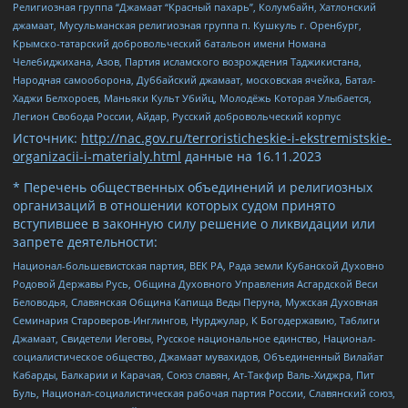
Религиозная группа “Джамаат “Красный пахарь”, Колумбайн, Хатлонский
джамаат, Мусульманская религиозная группа п. Кушкуль г. Оренбург,
Крымско-татарский добровольческий батальон имени Номана
Челебиджихана, Азов, Партия исламского возрождения Таджикистана,
Народная самооборона, Дуббайский джамаат, московская ячейка, Батал-
Хаджи Белхороев, Маньяки Культ Убийц, Молодёжь Которая Улыбается,
Легион Свобода России, Айдар, Русский добровольческий корпус
Источник:
http://nac.gov.ru/terroristicheskie-i-ekstremistskie-
organizacii-i-materialy.html
данные на
16.11.2023
* Перечень общественных объединений и религиозных
организаций в отношении которых судом принято
вступившее в законную силу решение о ликвидации или
запрете деятельности:
Национал-большевистская партия, ВЕК РА, Рада земли Кубанской Духовно
Родовой Державы Русь, Община Духовного Управления Асгардской Веси
Беловодья, Славянская Община Капища Веды Перуна, Мужская Духовная
Семинария Староверов-Инглингов, Нурджулар, К Богодержавию, Таблиги
Джамаат, Свидетели Иеговы, Русское национальное единство, Национал-
социалистическое общество, Джамаат мувахидов, Объединенный Вилайат
Кабарды, Балкарии и Карачая, Союз славян, Ат-Такфир Валь-Хиджра, Пит
Буль, Национал-социалистическая рабочая партия России, Славянский союз,