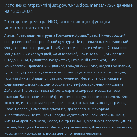
Источник:
https://minjust.gov.ru/ru/documents/7756/
данные
на
13.05.2024
* Сведения реестра НКО, выполняющих функции
иностранного агента:
Лилит, Правозащитная группа Гражданин.Армия.Право, Нижегородский
центр немецкой и европейской культуры, Центр гендерных исследований,
Фонд защиты прав граждан Штаб, Институт права и публичной политики,
Фонд борьбы с коррупцией, Альянс врачей, НАСИЛИЮ.НЕТ, Мы против
СПИДа, СВЕЧА, Гуманитарное действие, Открытый Петербург, Лига
Избирателей, Правовая инициатива, Гражданский Союз, Хасдей Ерушалаим,
Центр поддержки и содействия развитию средств массовой информации,
Горячая Линия, В защиту прав заключенных, Институт глобализации и
социальных движений, Центр социально-информационных инициатив
Действие, Благотворительный фонд охраны здоровья и защиты прав
граждан, Благотворительный фонд помощи осужденным и их семьям, Фонд
Тольятти, Новое время, Серебряная тайга, Так-Так-Так, Сова, центр Анна,
Проект Апрель, Самарская губерния, Эра здоровья, Мемориал,
Аналитический Центр Юрия Левады, Издательство Парк Гагарина, Фонд
имени Андрея Рылькова, Сфера, Центр СИБАЛЬТ, Уральская правозащитная
группа, Женщины Евразии, Институт прав человека, Фонд защиты гласности,
Российский исследовательский центр по правам человека,