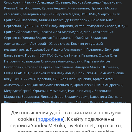
Для повышения удобства сайта мы используем
cookies (
подробнее
). К сайту подключены
сервисы Yandex.Metrika, LiveInternet, top.mail.ru,
Источник:
https://minjust.gov.ru/uploaded/files/reestr-