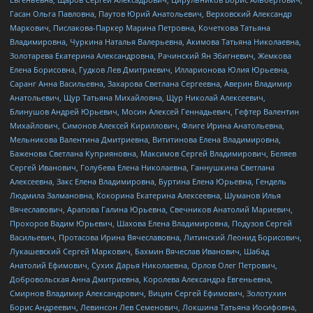
Гасан Ольга Павловна, Паутов Юрий Анатольевич, Верховский Александр
Маркович, Пислакова-Паркер Марина Петровна, Кочеткова Татьяна
Владимировна, Чуркина Наталья Валерьевна, Акимова Татьяна Николаевна,
Золотарева Екатерина Александровна, Рачинский Ян Збигневич, Жемкова
Елена Борисовна, Гудков Лев Дмитриевич, Илларионова Юлия Юрьевна,
Саранг Анна Васильевна, Захарова Светлана Сергеевна, Аверин Владимир
Анатольевич, Щур Татьяна Михайловна, Щур Николай Алексеевич,
Блинушов Андрей Юрьевич, Мосин Алексей Геннадьевич, Гефтер Валентин
Михайлович, Симонов Алексей Кириллович, Флиге Ирина Анатольевна,
Мельникова Валентина Дмитриевна, Вититинова Елена Владимировна,
Баженова Светлана Куприяновна, Максимов Сергей Владимирович, Беляев
Сергей Иванович, Голубева Елена Николаевна, Ганнушкина Светлана
Алексеевна, Закс Елена Владимировна, Буртина Елена Юрьевна, Гендель
Людмила Залмановна, Кокорина Екатерина Алексеевна, Шуманов Илья
Вячеславович, Арапова Галина Юрьевна, Свечников Анатолий Мариевич,
Прохоров Вадим Юрьевич, Шахова Елена Владимировна, Подузов Сергей
Васильевич, Протасова Ирина Вячеславовна, Литинский Леонид Борисович,
Лукашевский Сергей Маркович, Бахмин Вячеслав Иванович, Шабад
Анатолий Ефимович, Сухих Дарья Николаевна, Орлов Олег Петрович,
Добровольская Анна Дмитриевна, Королева Александра Евгеньевна,
Смирнов Владимир Александрович, Вицин Сергей Ефимович, Золотухин
Борис Андреевич, Левинсон Лев Семенович, Локшина Татьяна Иосифовна,