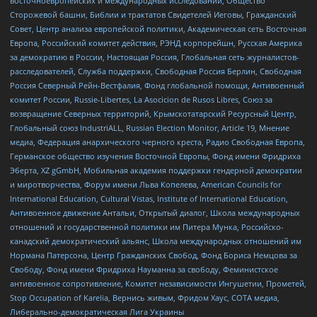
восточноевропейских и международных исследований, Общество
Сторожевой башни, Библии и трактатов Свидетелей Иеговы, Гражданский
Совет, Центр анализа европейской политики, Академическая сеть Восточная
Европа, Российский комитет действия, РЭНД корпорейшн, Русская Америка
за демократию в России, Настоящая Россия, Глобальная сеть журналистов-
расследователей, Служба поддержки, Свободная Россия Берлин, Свободная
Россия Северный Рейн-Вестфалия, Фонд глобальной помощи, Антивоенный
комитет России, Russie-Libertes, La Asocicion de Rusos Libres, Союз за
возвращение Северных территорий, Крымскотатарский Ресурсный Центр,
Глобальный союз IndustriALL, Russian Election Monitor, Article 19, Мнение
медиа, Федерация анархического черного креста, Радио Свободная Европа,
Германское общество изучения Восточной Европы, Фонд имени Фридриха
Эберта, XZ gGmbH, Мобильная академия поддержки гендерной демократии
и миротворчества, Форум имени Льва Копелева, American Councils for
International Education, Cultural Vistas, Institute of International Education,
Антивоенное движение Антальи, Открытый диалог, Школа международных
отношений и государственной политики им Питера Мунка, Российско-
канадский демократический альянс, Школа международных отношений им
Нормана Патерсона, Центр Гражданских Свобод, Фонд Бориса Немцова за
Свободу, Фонд имени Фридриха Науманна за свободу, Феминистское
антивоенное сопротивление, Комитет независимости Ингушетии, Прометей,
Stop Occupation of Karelia, Вернись живым, Фридом Хаус, СОТА медиа,
Либерально-демократическая Лига Украины