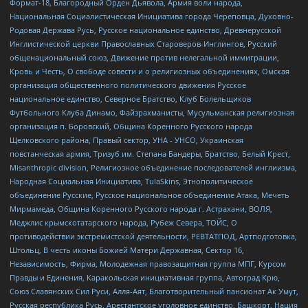
Формат-18, Благородный Орден Дьявола, Армия воли народа,
Национальная Социалистическая Инициатива города Череповца, Духовно-
Родовая Держава Русь, Русское национальное единство, Древнерусской
Инглистической церкви Православных Староверов-Инглингов, Русский
общенациональный союз, Движение против нелегальной иммиграции,
Кровь и Честь, О свободе совести и о религиозных объединениях, Омская
организация общественного политического движения Русское
национальное единство, Северное Братство, Клуб Болельщиков
Футбольного Клуба Динамо, Файзрахманисты, Мусульманская религиозная
организация п. Боровский, Община Коренного Русского народа
Щелковского района, Правый сектор, УНА - УНСО, Украинская
повстанческая армия, Тризуб им. Степана Бандеры, Братство, Белый Крест,
Misanthropic division, Религиозное объединение последователей инглиизма,
Народная Социальная Инициатива, TulaSkins, Этнополитическое
объединение Русские, Русское национальное объединение Атака, Мечеть
Мирмамеда, Община Коренного Русского народа г. Астрахани, ВОЛЯ,
Меджлис крымскотатарского народа, Рубеж Севера, ТОЙС, О
противодействии экстремистской деятельности, РЕВТАТПОД, Артподготовка,
Штольц, В честь иконы Божией Матери Державная, Сектор 16,
Независимость, Фирма, Молодежная правозащитная группа МПГ, Курсом
Правды и Единения, Каракольская инициативная группа, Автоград Крю,
Союз Славянских Сил Руси, Алля-Аят, Благотворительный пансионат Ак Умут,
Русская республика Русь, Арестантское уголовное единство, Башкорт, Нация