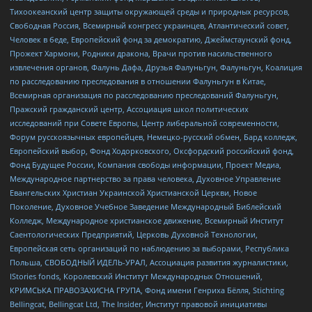
Тихоокеанский центр защиты окружающей среды и природных ресурсов,
Свободная Россия, Всемирный конгресс украинцев, Атлантический совет,
Человек в беде, Европейский фонд за демократию, Джеймстаунский фонд,
Прожект Хармони, Родники дракона, Врачи против насильственного
извлечения органов, Фалунь Дафа, Друзья Фалуньгун, Фалуньгун, Коалиция
по расследованию преследования в отношении Фалуньгун в Китае,
Всемирная организация по расследованию преследований Фалуньгун,
Пражский гражданский центр, Ассоциация школ политических
исследований при Совете Европы, Центр либеральной современности,
Форум русскоязычных европейцев, Немецко-русский обмен, Бард колледж,
Европейский выбор, Фонд Ходорковского, Оксфордский российский фонд,
Фонд Будущее России, Компания свободы информации, Проект Медиа,
Международное партнерство за права человека, Духовное Управление
Евангельских Христиан Украинской Христианской Церкви, Новое
Поколение, Духовное Учебное Заведение Международный Библейский
Колледж, Международное христианское движение, Всемирный Институт
Саентологических Предприятий, Церковь Духовной Технологии,
Европейская сеть организаций по наблюдению за выборами, Республика
Польша, СВОБОДНЫЙ ИДЕЛЬ-УРАЛ, Ассоциация развития журналистики,
IStories fonds, Королевский Институт Международных Отношений,
КРИМСЬКА ПРАВОЗАХИСНА ГРУПА, Фонд имени Генриха Бёлля, Stichting
Bellingcat, Bellingcat Ltd, The Insider, Институт правовой инициативы