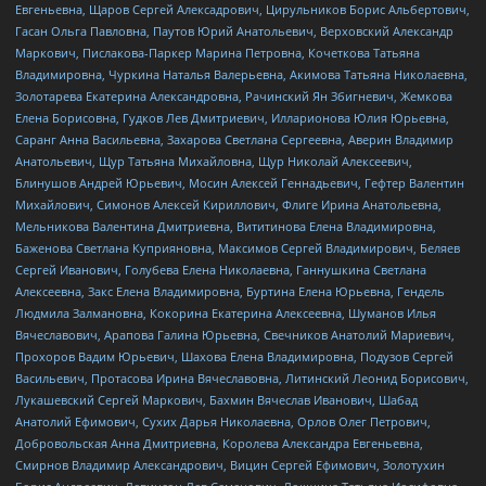
Евгеньевна, Щаров Сергей Алексадрович, Цирульников Борис Альбертович,
Гасан Ольга Павловна, Паутов Юрий Анатольевич, Верховский Александр
Маркович, Пислакова-Паркер Марина Петровна, Кочеткова Татьяна
Владимировна, Чуркина Наталья Валерьевна, Акимова Татьяна Николаевна,
Золотарева Екатерина Александровна, Рачинский Ян Збигневич, Жемкова
Елена Борисовна, Гудков Лев Дмитриевич, Илларионова Юлия Юрьевна,
Саранг Анна Васильевна, Захарова Светлана Сергеевна, Аверин Владимир
Анатольевич, Щур Татьяна Михайловна, Щур Николай Алексеевич,
Блинушов Андрей Юрьевич, Мосин Алексей Геннадьевич, Гефтер Валентин
Михайлович, Симонов Алексей Кириллович, Флиге Ирина Анатольевна,
Мельникова Валентина Дмитриевна, Вититинова Елена Владимировна,
Баженова Светлана Куприяновна, Максимов Сергей Владимирович, Беляев
Сергей Иванович, Голубева Елена Николаевна, Ганнушкина Светлана
Алексеевна, Закс Елена Владимировна, Буртина Елена Юрьевна, Гендель
Людмила Залмановна, Кокорина Екатерина Алексеевна, Шуманов Илья
Вячеславович, Арапова Галина Юрьевна, Свечников Анатолий Мариевич,
Прохоров Вадим Юрьевич, Шахова Елена Владимировна, Подузов Сергей
Васильевич, Протасова Ирина Вячеславовна, Литинский Леонид Борисович,
Лукашевский Сергей Маркович, Бахмин Вячеслав Иванович, Шабад
Анатолий Ефимович, Сухих Дарья Николаевна, Орлов Олег Петрович,
Добровольская Анна Дмитриевна, Королева Александра Евгеньевна,
Смирнов Владимир Александрович, Вицин Сергей Ефимович, Золотухин