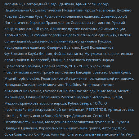
Формат-18, Благородный Орден Дьявола, Армия воли народа,
Национальная Социалистическая Инициатива города Череповца, Духовно-
Родовая Держава Русь, Русское национальное единство, Древнерусской
Инглистической церкви Православных Староверов-Инглингов, Русский
общенациональный союз, Движение против нелегальной иммиграции,
Кровь и Честь, О свободе совести и о религиозных объединениях, Омская
организация общественного политического движения Русское
национальное единство, Северное Братство, Клуб Болельщиков
Футбольного Клуба Динамо, Файзрахманисты, Мусульманская религиозная
организация п. Боровский, Община Коренного Русского народа
Щелковского района, Правый сектор, УНА - УНСО, Украинская
повстанческая армия, Тризуб им. Степана Бандеры, Братство, Белый Крест,
Misanthropic division, Религиозное объединение последователей инглиизма,
Народная Социальная Инициатива, TulaSkins, Этнополитическое
объединение Русские, Русское национальное объединение Атака, Мечеть
Мирмамеда, Община Коренного Русского народа г. Астрахани, ВОЛЯ,
Меджлис крымскотатарского народа, Рубеж Севера, ТОЙС, О
противодействии экстремистской деятельности, РЕВТАТПОД, Артподготовка,
Штольц, В честь иконы Божией Матери Державная, Сектор 16,
Независимость, Фирма, Молодежная правозащитная группа МПГ, Курсом
Правды и Единения, Каракольская инициативная группа, Автоград Крю,
Союз Славянских Сил Руси, Алля-Аят, Благотворительный пансионат Ак Умут,