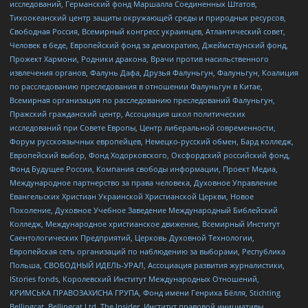
исследований, Германский фонд Маршалла Соединенных Штатов,
Тихоокеанский центр защиты окружающей среды и природных ресурсов,
Свободная Россия, Всемирный конгресс украинцев, Атлантический совет,
Человек в беде, Европейский фонд за демократию, Джеймстаунский фонд,
Прожект Хармони, Родники дракона, Врачи против насильственного
извлечения органов, Фалунь Дафа, Друзья Фалуньгун, Фалуньгун, Коалиция
по расследованию преследования в отношении Фалуньгун в Китае,
Всемирная организация по расследованию преследований Фалуньгун,
Пражский гражданский центр, Ассоциация школ политических
исследований при Совете Европы, Центр либеральной современности,
Форум русскоязычных европейцев, Немецко-русский обмен, Бард колледж,
Европейский выбор, Фонд Ходорковского, Оксфордский российский фонд,
Фонд Будущее России, Компания свободы информации, Проект Медиа,
Международное партнерство за права человека, Духовное Управление
Евангельских Христиан Украинской Христианской Церкви, Новое
Поколение, Духовное Учебное Заведение Международный Библейский
Колледж, Международное христианское движение, Всемирный Институт
Саентологических Предприятий, Церковь Духовной Технологии,
Европейская сеть организаций по наблюдению за выборами, Республика
Польша, СВОБОДНЫЙ ИДЕЛЬ-УРАЛ, Ассоциация развития журналистики,
IStories fonds, Королевский Институт Международных Отношений,
КРИМСЬКА ПРАВОЗАХИСНА ГРУПА, Фонд имени Генриха Бёлля, Stichting
Bellingcat, Bellingcat Ltd, The Insider, Институт правовой инициативы