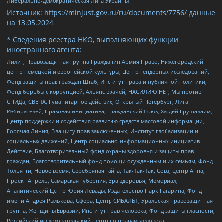
Либерально-демократическая Лига Украины
Источник:
https://minjust.gov.ru/ru/documents/7756/
данные
на
13.05.2024
* Сведения реестра НКО, выполняющих функции
иностранного агента:
Лилит, Правозащитная группа Гражданин.Армия.Право, Нижегородский
центр немецкой и европейской культуры, Центр гендерных исследований,
Фонд защиты прав граждан Штаб, Институт права и публичной политики,
Фонд борьбы с коррупцией, Альянс врачей, НАСИЛИЮ.НЕТ, Мы против
СПИДа, СВЕЧА, Гуманитарное действие, Открытый Петербург, Лига
Избирателей, Правовая инициатива, Гражданский Союз, Хасдей Ерушалаим,
Центр поддержки и содействия развитию средств массовой информации,
Горячая Линия, В защиту прав заключенных, Институт глобализации и
социальных движений, Центр социально-информационных инициатив
Действие, Благотворительный фонд охраны здоровья и защиты прав
граждан, Благотворительный фонд помощи осужденным и их семьям, Фонд
Тольятти, Новое время, Серебряная тайга, Так-Так-Так, Сова, центр Анна,
Проект Апрель, Самарская губерния, Эра здоровья, Мемориал,
Аналитический Центр Юрия Левады, Издательство Парк Гагарина, Фонд
имени Андрея Рылькова, Сфера, Центр СИБАЛЬТ, Уральская правозащитная
группа, Женщины Евразии, Институт прав человека, Фонд защиты гласности,
Российский исследовательский центр по правам человека,