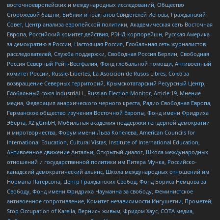
восточноевропейских и международных исследований, Общество
Сторожевой башни, Библии и трактатов Свидетелей Иеговы, Гражданский
Совет, Центр анализа европейской политики, Академическая сеть Восточная
Европа, Российский комитет действия, РЭНД корпорейшн, Русская Америка
за демократию в России, Настоящая Россия, Глобальная сеть журналистов-
расследователей, Служба поддержки, Свободная Россия Берлин, Свободная
Россия Северный Рейн-Вестфалия, Фонд глобальной помощи, Антивоенный
комитет России, Russie-Libertes, La Asocicion de Rusos Libres, Союз за
возвращение Северных территорий, Крымскотатарский Ресурсный Центр,
Глобальный союз IndustriALL, Russian Election Monitor, Article 19, Мнение
медиа, Федерация анархического черного креста, Радио Свободная Европа,
Германское общество изучения Восточной Европы, Фонд имени Фридриха
Эберта, XZ gGmbH, Мобильная академия поддержки гендерной демократии
и миротворчества, Форум имени Льва Копелева, American Councils for
International Education, Cultural Vistas, Institute of International Education,
Антивоенное движение Антальи, Открытый диалог, Школа международных
отношений и государственной политики им Питера Мунка, Российско-
канадский демократический альянс, Школа международных отношений им
Нормана Патерсона, Центр Гражданских Свобод, Фонд Бориса Немцова за
Свободу, Фонд имени Фридриха Науманна за свободу, Феминистское
антивоенное сопротивление, Комитет независимости Ингушетии, Прометей,
Stop Occupation of Karelia, Вернись живым, Фридом Хаус, СОТА медиа,