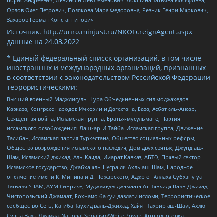
Борис Андреевич, Левинсон Лев Семенович, Локшина Татьяна Иосифовна,
Орлов Олег Петрович, Полякова Мара Федоровна, Резник Генри Маркович,
Захаров Герман Константинович
Источник:
http://unro.minjust.ru/NKOForeignAgent.aspx
данные на
24.03.2022
* Единый федеральный список организаций, в том числе
иностранных и международных организаций, признанных
в соответствии с законодательством Российской Федерации
террористическими:
Высший военный Маджлисуль Шура Объединенных сил моджахедов
Кавказа, Конгресс народов Ичкерии и Дагестана, База, Асбат аль-Ансар,
Священная война, Исламская группа, Братья-мусульмане, Партия
исламского освобождения, Лашкар-И-Тайба, Исламская группа, Движение
Талибан, Исламская партия Туркестана, Общество социальных реформ,
Общество возрождения исламского наследия, Дом двух святых, Джунд аш-
Шам, Исламский джихад, Аль-Каида, Имарат Кавказ, АБТО, Правый сектор,
Исламское государство, Джабха аль-Нусра ли-Ахль аш-Шам, Народное
ополчение имени К. Минина и Д. Пожарского, Аджр от Аллаха Субхану уа
Тагьаля SHAM, АУМ Синрике, Муджахеды джамаата Ат-Тавхида Валь-Джихад,
Чистопольский Джамаат, Рохнамо ба суи давлати исломи, Террористическое
сообщество Сеть, Катиба Таухид валь-Джихад, Хайят Тахрир аш-Шам, Ахлю
Сунна Валь Джамаа, National Socialism/White Power, Артподготовка,