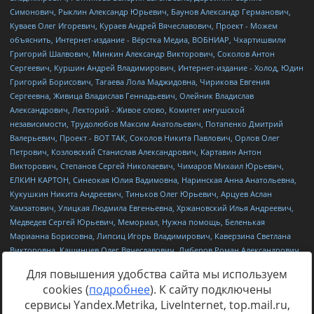
Для повышения удобства сайта мы используем
cookies (
подробнее
). К сайту подключены
сервисы Yandex.Metrika, LiveInternet, top.mail.ru,
Источник:
https://minjust.gov.ru/uploaded/files/reestr-