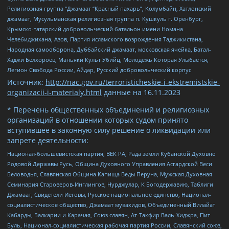
Религиозная группа “Джамаат “Красный пахарь”, Колумбайн, Хатлонский
джамаат, Мусульманская религиозная группа п. Кушкуль г. Оренбург,
Крымско-татарский добровольческий батальон имени Номана
Челебиджихана, Азов, Партия исламского возрождения Таджикистана,
Народная самооборона, Дуббайский джамаат, московская ячейка, Батал-
Хаджи Белхороев, Маньяки Культ Убийц, Молодёжь Которая Улыбается,
Легион Свобода России, Айдар, Русский добровольческий корпус
Источник:
http://nac.gov.ru/terroristicheskie-i-ekstremistskie-
organizacii-i-materialy.html
данные на
16.11.2023
* Перечень общественных объединений и религиозных
организаций в отношении которых судом принято
вступившее в законную силу решение о ликвидации или
запрете деятельности:
Национал-большевистская партия, ВЕК РА, Рада земли Кубанской Духовно
Родовой Державы Русь, Община Духовного Управления Асгардской Веси
Беловодья, Славянская Община Капища Веды Перуна, Мужская Духовная
Семинария Староверов-Инглингов, Нурджулар, К Богодержавию, Таблиги
Джамаат, Свидетели Иеговы, Русское национальное единство, Национал-
социалистическое общество, Джамаат мувахидов, Объединенный Вилайат
Кабарды, Балкарии и Карачая, Союз славян, Ат-Такфир Валь-Хиджра, Пит
Буль, Национал-социалистическая рабочая партия России, Славянский союз,