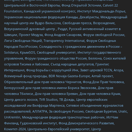
Центральной и Восточной Европы, Фонд Открытой Эстонии, Calvert 22
Foundation, Канадский украинский конгресс, Институт Макдональда-Лорье,
Украинская национальная федерация Канады, Декабристы, Международный
научный центр им Вудро Вильсона, Свободная пресса, Возрождение,
Всеукраинский духовный центр , Риддл, Русский антивоенный комитет в
Швеции, Проект Медуза, Фонд Андрея Сахарова, Форум свободной России,
Лига Свободных Наций, Transparеncy International, Форум Свободных
Народов ПостРоссии, Солидарность с гражданским движением в России –
Solidarus, КрымSOS, Свободный университет, Институт государственного
управления, Форум гражданского общества Россия, Беллона, Союз жителей
островов Тисима и Хабомаи, Съезд народных депутатов, Гринпис
Интернешнл, Фонд борьбы с коррупцией Инк, Завет церквей TCCN, Агора,
Всемирный фонд природы, BDR Novaja Gazeta-Europe, Алтай проект,
Образовательный дом прав человека Чернигов, Фонд Дом Прав Человека,
Белорусский дом прав человека имени Бориса Звозскова, Дом прав
человека Тбилиси, Дом прав человека Ереван, Дом прав человека Крым,
Центр дикого лосося, TVR Studios, ТВ Дождь, Центр европейских
исследований им Вилфрида Мартенса, Сетевое объединение журналистов
расследователей, АЛЛАТРА, За свободную Россию, Свободная Бурятия, Uralic,
UnKremlin, Международная федерация транспортных рабочих, ИстЧам
Финланд, Гудзоновский институт, Фонд Демократического Развития,
Комитет-2024, Центрально-Европейский университет, Центр