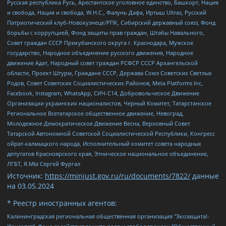
Русская республика Русь, Арестантское уголовное единство, Башкорт, Нация
и свобода, Нация и свобода, W.H.С., Фалунь Дафа, Иртыш Ultras, Русский
Патриотический клуб-Новокузнецк/РПК, Сибирский державный союз, Фонд
борьбы с коррупцией, Фонд защиты прав граждан, Штабы Навального,
Совет граждан СССР Прикубанского округа г. Краснодара, Мужское
государство, Народное объединение русского движения, Народное
движение Адат, Народный совет граждан РСФСР СССР Архангельской
области, Проект Штурм, Граждане СССР, Держава Союз Советских Светлых
Родов, Совет Советских Социалистических Районов, Meta Platforms Inc,
Facebook, Instagram, WhatsApp, СИЧ-С14, Добровольческое Движение
Организации украинских националистов, Черный Комитет, Татарстанское
Региональное Всетатарское общественное движение, Невоград,
Молодежное Демократическое Движение Весна, Верховный Совет
Татарской Автономной Советской Социалистической Республики, Конгресс
ойрат-калмыцкого народа, Исполнительный комитет совета народных
депутатов Красноярского края, Этническое национальное объединение,
ЛГБТ, Я.МЫ Сергей Фургал
Источник:
https://minjust.gov.ru/ru/documents/7822/
данные
на
03.05.2024
* Реестр иностранных агентов:
Калининградская региональная общественная организация "Экозащита!-Женсовет", Фонд содействия защите прав и свобод граждан "Общественный вердикт", Фонд "Институт Развития Свободы Информации", Частное учреждение "Информационное агентство МЕМО. РУ", Региональная общественная организация "Общественная комиссия по сохранению наследия академика Сахарова", Фонд поддержки свободы прессы, Санкт-Петербургская общественная правозащитная организация "Гражданский контроль", Межрегиональная общественная организация "Информационно-просветительский центр "Мемориал", Региональный Фонд "Центр Защиты Прав Средств Массовой Информации", с 05.12.2023 Фонд "Центр Защиты Прав Средств массовой информации", Региональная общественная благотворительная организация помощи беженцам и мигрантам "Гражданское содействие", Негосударственное образовательное учреждение дополнительного профессионального образования (повышение квалификации) специалистов "АКАДЕМИЯ ПО ПРАВАМ ЧЕЛОВЕКА", Свердловская региональная общественная организация "Сутяжник", Автономная некоммерческая организация "Центр независимых социологических исследований", Союз общественных объединений "Российский исследовательский центр по правам человека", Региональное общественное учреждение научно-информационный центр "МЕМОРИАЛ", Некоммерческая организация "Фонд защиты гласности", Автономная некоммерческая организация "Институт прав человека", Городская общественная организация "Екатеринбургское общество "МЕМОРИАЛ", Городская общественная организация "Рязанское историко-просветительское и правозащитное общество "Мемориал" (Рязанский Мемориал), Челябинский региональный орган общественной самодеятельности – женское общественное объединение "Женщины Евразии", Челябинский региональный орган общественной самодеятельности "Уральская правозащитная группа", Фонд содействия защите здоровья и социальной справедливости имени Андрея Рылькова, Автономная Некоммерческая Организация "Аналитический Центр Юрия Левады", Автономная некоммерческая организация социальной поддержки населения "Проект Апрель", Региональная общественная организация помощи женщинам и детям, находящимся в кризисной ситуации "Информационно-методический центр "Анна", Фонд содействия развитию массовых коммуникаций и правовому просвещению "Так-так-Так", Фонд содействия устойчивому развитию "Серебряная тайга", Свердловский региональный общественный фонд социальных проектов "Новое время", "Idel.Реалии", Кавказ.Реалии, Крым.Реалии, Телеканал Настоящее Время, Татаро-башкирская служба Радио Свобода (Azatliq Radiosi), Радио Свободная Европа/Радио Свобода (PCE/PC), "Сибирь.Реалии", "Фактограф", Благотворительный фонд помощи осужденным и их семьям, Автономная некоммерческая организация "Институт глобализации и социальных движений", Фонд "В защиту прав заключенных", Частное учреждение "Центр поддержки и содействия развитию средств массовой информации", Пензенский региональный общественный благотворительный фонд "Гражданский союз", "Север.Реалии", Некоммерческая организация Фонд "Правовая инициатива", Общество с ограниченной ответственностью "Радио Свободная Европа/Радио Свобода", Чешское информационное агентство "MEDIUM-ORIENT", Красноярская региональная общественная организация "Мы против СПИДа", Камалягин Денис Николаевич, Маркелов Сергей Евгеньевич, Пономарев Лев Александрович, Савицкая Людмила Алексеевна, Автономная некоммерческая организация "Центр по работе с проблемой насилия "НАСИЛИЮ.НЕТ", Межрегиональный профессиональный союз работников здравоохранения "Альянс врачей", Юридическое лицо, зарегистрированное в Латвийской Республике, SIA "Medusa Project" (регистрационный номер 40103797863, дата регистрации 10.06.2014), Некоммерческая организация "Фонд по борьбе с коррупцией", Автономная некоммерческая организация "Институт права и публичной политики", Баданин Роман Сергеевич, Гликин Максим Александрович, Железнова Мария Михайловна, Лукьянова Юлия Сергеевна, Маетная Елизавета Витальевна, Маняхин Петр Борисович, Чуракова Ольга Владимировна, Ярош Юлия Петровна, Юридическое лицо "The Insider SIA", зарегистрированное в Риге, Латвийская Республика (дата регистрации 26.06.2015), являющееся администратором доменного имени интернет-издания "The Insider SIA", https://theins.ru, Постернак Алексей Евгеньевич, Рубин Михаил Аркадьевич, Анин Роман Александрович, Юридическое лицо Istories fonds, зарегистрированное в Латвийской Республике (регистрационный номер 50008295751, дата регистрации 24.02.2020), Великовский Дмитрий Александрович, Долинина Ирина Николаевна, Мароховская Алеся Алексеевна, Шлейнов Роман Юрьевич, Шмагун Олеся Валентиновна, Общество с ограниченной ответственностью "Альтаир 2021", Общество с ограниченной ответственностью "Вега 2021", Общество с ограниченной ответственностью "Главный редактор 2021", Общество с ограниченной ответственностью "Ромашки монолит", Важенков Артем Валерьевич, Ивановская областная общественная организация "Центр гендерных исследований", Гурман Юрий Альбертович, Медиапроект "ОВД-Инфо", Егоров Владимир Владимирович, Жилинский Владимир Александрович, Общество с ограниченной ответственностью "ЗП", Иванова София Юрьевна, Карезина Инна Павловна, Кильтау Екатерина Викторовна, Петров Алексей Викторович, Пискунов Сергей Евгеньевич, Смирнов Сергей Сергеевич, Тихонов Михаил Сергеевич, Общество с ограниченной ответственностью "ЖУРНАЛИСТ-ИНОСТРАННЫЙ АГЕНТ", Арапова Галина Юрьевна, Вольтская Татьяна Анатольевна, Американская компания "Mason G.E.S. Anonymous Foundation" (США), являющаяся владельцем интернет-издания https://mnews.world/, Компания "Stichting Bellingcat", зарегистрированная в Нидерландах (дата регистрации 11.07.2018), Захаров Андрей Вячеславович, Клепиковская Екатерина Дмитриевна, Общество с ограниченной ответственностью "МЕМО", Перл Роман Александрович, Симонов Евгений Алексеевич, Соловьева Елена Анатольевна, Сотников Даниил Владимирович, Сурначева Елизавета Дмитриевна, Автономная некоммерческая организация по защите прав человека и информированию населения "Якутия – Наше Мнение", Общество с ограниченной ответственностью "Москоу диджитал медиа", с 26.01.2023 Общество с ограниченной ответственностью "Чайка Белые сады", Ветошкина Валерия Валерьевна, Заговора Максим Александрович, Межрегиональное общественное движение "Российская ЛГБТ - сеть", Оленичев Максим Владимирович, Павлов Иван Юрьевич, Скворцова Елена Сергеевна, Общество с ограниченной ответственностью "Как бы инагент", Кочетков Игорь Викторович, Общество с ограниченной ответственностью "Честные выборы", Еланчик Олег Александрович, Общество с ограниченной ответственностью "Нобелевский призыв", Гималова Регина Эмилевна, Григорьев Андрей Валерьевич, Григорьева Алина Александровна, Ассоциация по содействию защите прав призывников, альтернативнослужащих и военнослужащих "Правозащитная группа "Гражданин.Армия.Право", Хисамова Регина Фаритовна, Автономная некоммерческая организация по реализации социально-правовых программ "Лилит", Дальневосточное общественное движение "Маяк", Санкт-Петербургская ЛГБТ-инициативная группа "Выход", Инициативная группа ЛГБТ+ "Реверс", Алексеев Андрей Викторович, Бекбулатова Таисия Львовна, Беляев Иван Михайлович, Владыкина Елена Сергеевна, Гельман Марат Александрович, Никульшина Вероника Юрьевна, Толоконникова Надежда Андреевна, Шендерович Виктор Анатольевич, Общество с ограниченной ответственностью "Данное сообщение", Общество с ограниченной ответственностью Издательский дом "Новая глава", Айнбиндер Александра Александровна, Московский комьюнити-центр для ЛГБТ+инициатив, Благотворительный фонд развития филантропии, Deutsche Welle (Германия, Kurt-Schumacher-Strasse 3, 53113 Bonn), Борзунова Мария Михайловна, Воробьев Виктор Викторович, Голубева Анна Львовна, Константинова Алла Михайловна, Малкова Ирина Владимировна, Мурадов Мурад Абдулгалимович, Осетинская Елизавета Николаевна, Понасенков Евгений Николаевич, Ганапольский Матвей Юрьевич, Киселев Евгений Алексеевич, Борухович Ирина Григорьевна, Дремин Иван Тимофеевич, Дубровский Дмитрий Викторович, Красноярская региональная общественная организация поддержки и развития альтернативных образовательных технологий и межкультурных коммуникаций "ИНТЕРРА", Маяковская Екатерина Алексеевна, Фейгин Марк Захарович, Филимонов Андрей Викторович, Дзугкоева Регина Николаевна, Доброхотов Роман Александрович, Дудь Юрий Александрович, Елкин Сергей Владимирович, Кругликов Кирилл Игоревич, Сабунаева Мария Леонидовна, Семенов Алексей Владимирович, Шаинян Карен Багратович, Шульман Екатерина Михайловна, Асафьев Артур Валерьевич, Вахштайн Виктор Семенович, Венедиктов Алексей Алексеевич, Лушникова Екатерина Евгеньевна, Волков Леонид Михайлович, Невзоров Александр Глебович, Пархоменко Сергей Борисович, Сироткин Ярослав Николаевич, Кара-Мурза Владимир Владимирович, Баранова Наталья Владимировна, Гозман Леонид Яковлевич, Кагарлицкий Борис Юльевич, Климарев Михаил Валерьевич, Милов Владимир Станиславович, Автономная некоммерческая организация Краснодарский центр современного искусства "Типография", Моргенштерн Алишер Тагирович, Соболь Любовь Эдуардовна, Общество с ограниченной ответственностью "ЛИЗА НОРМ", Каспаров Гарри Кимович, Ходорковский Михаил Борисович, Общество с ограниченной ответственностью "Апрельские тезисы", Данилович Ирина Брониславовна, Кашин Олег Владимирович, Петров Николай Владимирович, Пивоваров Алексей Владимирович, Соколов Михаил Владимирович, Цветкова Юлия Владимировна, Чичваркин Евгений Александрович, Комитет против пыток/Команда против пыток, Общество с ограниченной ответственностью "Первый научный", Общество с ограниченной ответственностью "Вертолет и ко", Белоцерковская Вероника Борисовна, Кац Максим Евгеньевич, Лазарева Татьяна Юрьевна, Шаведдинов Руслан Табризович, Яшин Илья Валерьевич, Общество с ограниченной ответственностью "Иноагент ААВ", Алешковский Дмитрий Петрович, Альбац Евгения Марковна, Быков Дмитрий Львович, Галямина Юлия Евгеньевна, Лойко Сергей Леонидович, Мартынов Кирилл Константинович, Медведев Сергей Александрович, Крашенинников Федор Геннадиевич, Гордеева Катерина Вл