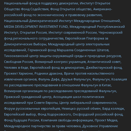
Национальный фонд в поддержку демократии, Институт Открытое
Общество Фонд Содействия, Фонд Открытое общество, Американо-
российский фонд по экономическому и правовому развитию,
Национальный Демократический Институт Международных Отношений,
MEDIA DEVELOPMENT INVESTMENT FUND, Международный Республиканский
Институт, Открытая Россия, Институт современной России, Черноморский
фонд регионального сотрудничества, Европейская Платформа за
Демократические Выборы, Международный центр электоральных
исследований, Германский фонд Маршалла Соединенных Штатов,
Тихоокеанский центр защиты окружающей среды и природных ресурсов,
Свободная Россия, Всемирный конгресс украинцев, Атлантический совет,
Человек в беде, Европейский фонд за демократию, Джеймстаунский фонд,
Прожект Хармони, Родники дракона, Врачи против насильственного
извлечения органов, Фалунь Дафа, Друзья Фалуньгун, Фалуньгун, Коалиция
по расследованию преследования в отношении Фалуньгун в Китае,
Всемирная организация по расследованию преследований Фалуньгун,
Пражский гражданский центр, Ассоциация школ политических
исследований при Совете Европы, Центр либеральной современности,
Форум русскоязычных европейцев, Немецко-русский обмен, Бард колледж,
Европейский выбор, Фонд Ходорковского, Оксфордский российский фонд,
Фонд Будущее России, Компания свободы информации, Проект Медиа,
Международное партнерство за права человека, Духовное Управление