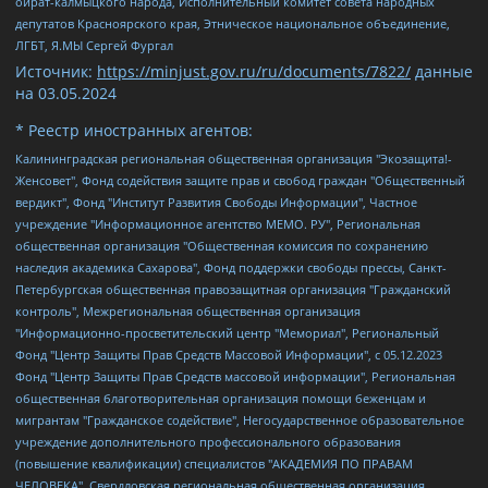
ойрат-калмыцкого народа, Исполнительный комитет совета народных
депутатов Красноярского края, Этническое национальное объединение,
ЛГБТ, Я.МЫ Сергей Фургал
Источник:
https://minjust.gov.ru/ru/documents/7822/
данные
на
03.05.2024
* Реестр иностранных агентов:
Калининградская региональная общественная организация "Экозащита!-Женсовет", Фонд содействия защите прав и свобод граждан "Общественный вердикт", Фонд "Институт Развития Свободы Информации", Частное учреждение "Информационное агентство МЕМО. РУ", Региональная общественная организация "Общественная комиссия по сохранению наследия академика Сахарова", Фонд поддержки свободы прессы, Санкт-Петербургская общественная правозащитная организация "Гражданский контроль", Межрегиональная общественная организация "Информационно-просветительский центр "Мемориал", Региональный Фонд "Центр Защиты Прав Средств Массовой Информации", с 05.12.2023 Фонд "Центр Защиты Прав Средств массовой информации", Региональная общественная благотворительная организация помощи беженцам и мигрантам "Гражданское содействие", Негосударственное образовательное учреждение дополнительного профессионального образования (повышение квалификации) специалистов "АКАДЕМИЯ ПО ПРАВАМ ЧЕЛОВЕКА", Свердловская региональная общественная организация "Сутяжник", Автономная некоммерческая организация "Центр независимых социологических исследований", Союз общественных объединений "Российский исследовательский центр по правам человека", Региональное общественное учреждение научно-информационный центр "МЕМОРИАЛ", Некоммерческая организация "Фонд защиты гласности", Автономная некоммерческая организация "Институт прав человека", Городская общественная организация "Екатеринбургское общество "МЕМОРИАЛ", Городская общественная организация "Рязанское историко-просветительское и правозащитное общество "Мемориал" (Рязанский Мемориал), Челябинский региональный орган общественной самодеятельности – женское общественное объединение "Женщины Евразии", Челябинский региональный орган общественной самодеятельности "Уральская правозащитная группа", Фонд содействия защите здоровья и социальной справедливости имени Андрея Рылькова, Автономная Некоммерческая Организация "Аналитический Центр Юрия Левады", Автономная некоммерческая организация социальной поддержки населения "Проект Апрель", Региональная общественная организация помощи женщинам и детям, находящимся в кризисной ситуации "Информационно-методический центр "Анна", Фонд содействия развитию массовых коммуникаций и правовому просвещению "Так-так-Так", Фонд содействия устойчивому развитию "Серебряная тайга", Свердловский региональный общественный фонд социальных проектов "Новое время", "Idel.Реалии", Кавказ.Реалии, Крым.Реалии, Телеканал Настоящее Время, Татаро-башкирская служба Радио Свобода (Azatliq Radiosi), Радио Свободная Европа/Радио Свобода (PCE/PC), "Сибирь.Реалии", "Фактограф", Благотворительный фонд помощи осужденным и их семьям, Автономная некоммерческая организация "Институт глобализации и социальных движений", Фонд "В защиту прав заключенных", Частное учреждение "Центр поддержки и содействия развитию средств массовой информации", Пензенский региональный общественный благотворительный фонд "Гражданский союз", "Север.Реалии", Некоммерческая организация Фонд "Правовая инициатива", Общество с ограниченной ответственностью "Радио Свободная Европа/Радио Свобода", Чешское информационное агентство "MEDIUM-ORIENT", Красноярская региональная общественная организация "Мы против СПИДа", Камалягин Денис Николаевич, Маркелов Сергей Евгеньевич, Пономарев Лев Александрович, Савицкая Людмила Алексеевна, Автономная некоммерческая организация "Центр по работе с проблемой насилия "НАСИЛИЮ.НЕТ", Межрегиональный профессиональный союз работников здравоохранения "Альянс врачей", Юридическое лицо, зарегистрированное в Латвийской Республике, SIA "Medusa Project" (регистрационный номер 40103797863, дата регистрации 10.06.2014), Некоммерческая организация "Фонд по борьбе с коррупцией", Автономная некоммерческая организация "Институт права и публичной политики", Баданин Роман Сергеевич, Гликин Максим Александрович, Железнова Мария Михайловна, Лукьянова Юлия Сергеевна, Маетная Елизавета Витальевна, Маняхин Петр Борисович, Чуракова Ольга Владимировна, Ярош Юлия Петровна, Юридическое лицо "The Insider SIA", зарегистрированное в Риге, Латвийская Республика (дата регистрации 26.06.2015), являющееся администратором доменного имени интернет-издания "The Insider SIA", https://theins.ru, Постернак Алексей Евгеньевич, Рубин Михаил Аркадьевич, Анин Роман Александрович, Юридическое лицо Istories fonds, зарегистрированное в Латвийской Республике (регистрационный номер 50008295751, дата регистрации 24.02.2020), Великовский Дмитрий Александрович, Долинина Ирина Николаевна, Мароховская Алеся Алексеевна, Шлейнов Роман Юрьевич, Шмагун Олеся Валентиновна, Общество с ограниченной ответственностью "Альтаир 2021", Общество с ограниченной ответственностью "Вега 2021", Общество с ограниченной ответственностью "Главный редактор 2021", Общество с ограниченной ответственностью "Ромашки монолит", Важенков Артем Валерьевич, Ивановская областная общественная организация "Центр гендерных исследований", Гурман Юрий Альбертович, Медиапроект "ОВД-Инфо", Егоров Владимир Владимирович, Жилинский Владимир Александрович, Общество с ограниченной ответственностью "ЗП", Иванова София Юрьевна, Карезина Инна Павловна, Кильтау Екатерина Викторовна, Петров Алексей Викторович, Пискунов Сергей Евгеньевич, Смирнов Сергей Сергеевич, Тихонов Михаил Сергеевич, Общество с ограниченной ответственностью "ЖУРНАЛИСТ-ИНОСТРАННЫЙ АГЕНТ", Арапова Галина Юрьевна, Вольтская Татьяна Анатольевна, Американская компания "Mason G.E.S. Anonymous Foundation" (США), являющаяся владельцем интернет-издания https://mnews.world/, Компания "Stichting Bellingcat", зарегистрированная в Нидерландах (дата регистрации 11.07.2018), Захаров Андрей Вячеславович, Клепиковская Екатерина Дмитриевна, Общество с ограниченной ответственностью "МЕМО", Перл Роман Александрович, Симонов Евгений Алексеевич, Соловьева Елена Анатольевна, Сотников Даниил Владимирович, Сурначева Елизавета Дмитриевна, Автономная некоммерческая организация по защите прав человека и информированию населения "Якутия – Наше Мнение", Общество с ограниченной ответственностью "Москоу диджитал медиа", с 26.01.2023 Общество с ограниченной ответственностью "Чайка Белые сады", Ветошкина Валерия Валерьевна, Заговора Максим Александрович, Межрегиональное общественное движение "Российская ЛГБТ - сеть", Оленичев Максим Владимирович, Павлов Иван Юрьевич, Скворцова Елена Сергеевна, Общество с ограниченной ответственностью "Как бы инагент", Кочетков Игорь Викторович, Общество с ограниченной ответственностью "Честные выборы", Еланчик Олег Александрович, Общество с ограниченной ответственностью "Нобелевский призыв", Гималова Регина Эмилевна, Григорьев Андрей Валерьевич, Григорьева Алина Александровна, Ассоциация по содействию защите прав призывников, альтернативнослужащих и военнослужащих "Правозащитная группа "Гражданин.Армия.Право", Хисамова Регина Фаритовна, Автономная некоммерческая организация по реализации социально-правовых программ "Лилит", Дальневосточное общественное движение "Маяк", Санкт-Петербургская ЛГБТ-инициативная группа "Выход", Инициативная группа ЛГБТ+ "Реверс", Алексеев Андрей Викторович, Бекбулатова Таисия Львовна, Беляев Иван Михайлович, Владыкина Елена Сергеевна, Гельман Марат Александрович, Никульшина Вероника Юрьевна, Толоконникова Надежда Андреевна, Шендерович Виктор Анатольевич, Общество с ограниченной ответственностью "Данное сообщение", Общество с ограниченной ответственностью Издательский дом "Новая глава", Айнбиндер Александра Александровна, Московский комьюнити-центр для ЛГБТ+инициатив, Благотворительный фонд развития филантропии, Deutsche Welle (Германия, Kurt-Schumacher-Strasse 3, 53113 Bonn), Борзунова Мария Михайловна, Воробьев Виктор Викторович, Голубева Анна Львовна, Константинова Алла Михайловна, Малкова Ирина Владимировна, Мурадов Мурад Абдулгалимович, Осетинская Елизавета Николаевна, Понасенков Евгений Николаевич, Ганапольский Матвей Юрьевич, Киселев Евгений Алексеевич, Борухович Ирина Григорьевна, Дремин Иван Тимофеевич, Дубровский Дмитрий Викторович, Красноярская региональная общественная организация поддержки и развития альтернативных образовательных технологий и межкультурных коммуникаций "ИНТЕРРА", Маяковская Екатерина Алексеевна, Фейгин Марк Захарович, Филимонов Андрей Викторович, Дзугкоева Регина Николаевна, Доброхотов Роман Александрович, Дудь Юрий Александрович, Елкин Сергей Владимирович, Кругликов Кирилл Игоревич, Сабунаева Мария Леонидовна, Семенов Алексей Владимирович, Шаинян Карен Багратович, Шульман Екатерина Михайловна, Асафьев Артур Валерьевич, Вахштайн Виктор Семенович, Венедиктов Алексей Алексеевич, Лушникова Екатерина Евгеньевна, Волков Леонид Михайлович, Невзоров Александр Глебович, Пархоменко Сергей Борисович, Сироткин Ярослав Николаевич, Кара-Мурза Владимир Владимирович, Баранова Наталья Владимировна, Гозман Леонид Яковлевич, Кагарлицкий Борис Юльевич, Климарев Михаил Валерьевич, Милов Владимир Станиславович, Автономная некоммерческая организация Краснодарский центр современного искусства "Типография", Моргенштерн Алишер Тагирович, Соболь Любовь Эдуардовна, Общество с ограниченной ответственностью "ЛИЗА НОРМ", Каспаров Гарри Кимович, Ходорковский Михаил Борисович, Общество с ограниченной ответственностью "Апрельские тезисы", Данилович Ирина Брониславовна, Кашин Олег Владимирович, Петров Николай Владимирович, Пивоваров Алексей Владимирович, Соколов Михаил Владимирович, Цветкова Юлия Владимировна, Чичваркин Евгений Александрович, Комитет против пыток/Команда против пыток, Общество с ограниченной ответственностью "Первый научный", Общество с ограниченной ответственностью "Вертолет и ко", Белоцерковская Вероника Борисовна, Кац Максим Евгеньевич, Лазарева Татьяна Юрьевна, Шаведдинов Руслан Табризович, Яшин Илья Валерьевич, Общество с ограниченной ответственностью "Иноагент ААВ", Алешковский Дмитрий Петрович, Альбац Евгения Марковна, Быков Дмитрий Львович, Галямина Юлия Евгеньевна, Лойко Сергей Леонидович, Мартынов Кирилл Константинович, Медведев Сергей Александрович, Крашенинников Федор Геннадиевич, Гордеева Катерина Вл