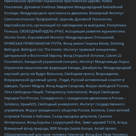
Евангельских Христиан Украинской Христианской Церкви, Новое
Поколение, Духовное Учебное Заведение Международный Библейский
Колледж, Международное христианское движение, Всемирный Институт
Саентологических Предприятий, Церковь Духовной Технологии,
Европейская сеть организаций по наблюдению за выборами, Республика
Польша, СВОБОДНЫЙ ИДЕЛЬ-УРАЛ, Ассоциация развития журналистики,
IStories fonds, Королевский Институт Международных Отношений,
КРИМСЬКА ПРАВОЗАХИСНА ГРУПА, Фонд имени Генриха Бёлля, Stichting
Bellingcat, Bellingcat Ltd, The Insider, Институт правовой инициативы
Центральной и Восточной Европы, Фонд Открытой Эстонии, Calvert 22
Foundation, Канадский украинский конгресс, Институт Макдональда-Лорье,
Украинская национальная федерация Канады, Декабристы, Международный
научный центр им Вудро Вильсона, Свободная пресса, Возрождение,
Всеукраинский духовный центр , Риддл, Русский антивоенный комитет в
Швеции, Проект Медуза, Фонд Андрея Сахарова, Форум свободной России,
Лига Свободных Наций, Transparеncy International, Форум Свободных
Народов ПостРоссии, Солидарность с гражданским движением в России –
Solidarus, КрымSOS, Свободный университет, Институт государственного
управления, Форум гражданского общества Россия, Беллона, Союз жителей
островов Тисима и Хабомаи, Съезд народных депутатов, Гринпис
Интернешнл, Фонд борьбы с коррупцией Инк, Завет церквей TCCN, Агора,
Всемирный фонд природы, BDR Novaja Gazeta-Europe, Алтай проект,
Образовательный дом прав человека Чернигов, Фонд Дом Прав Человека,