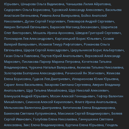
Юрьевич, Шнырова Ольга Вадимовна, Чанышева Лилия Айратовна,
Сидорович Ольга Борисовна, Туровский Александр Алексеевич, Васильева
Анастасия Евгеньевна, Ривина Анна Валерьевна, Бойко Анатолий
Николаевич, Дугин Сергей Георгиевич, Пивоваров Андрей Сергеевич,
Аверин Виталий Евгеньевич, Барахоев Магомед Бекханович, Шарипков
Олег Викторович, Мошель Ирина Ароновна, Шведов Григорий Сергеевич,
Пономарев Лев Александрович, Каргалицкий Борис Юльевич, Созаев
Валерий Валерьевич, Исламов Тимур Рифгатович, Романова Ольга
Евгеньевна, Щаров Сергей Алексадрович, Цирульников Борис Альбертович,
Гасан Ольга Павловна, Паутов Юрий Анатольевич, Верховский Александр
Маркович, Пислакова-Паркер Марина Петровна, Кочеткова Татьяна
Владимировна, Чуркина Наталья Валерьевна, Акимова Татьяна Николаевна,
Золотарева Екатерина Александровна, Рачинский Ян Збигневич, Жемкова
Елена Борисовна, Гудков Лев Дмитриевич, Илларионова Юлия Юрьевна,
Саранг Анна Васильевна, Захарова Светлана Сергеевна, Аверин Владимир
Анатольевич, Щур Татьяна Михайловна, Щур Николай Алексеевич,
Блинушов Андрей Юрьевич, Мосин Алексей Геннадьевич, Гефтер Валентин
Михайлович, Симонов Алексей Кириллович, Флиге Ирина Анатольевна,
Мельникова Валентина Дмитриевна, Вититинова Елена Владимировна,
Баженова Светлана Куприяновна, Максимов Сергей Владимирович, Беляев
Сергей Иванович, Голубева Елена Николаевна, Ганнушкина Светлана
Алексеевна, Закс Елена Владимировна, Буртина Елена Юрьевна, Гендель