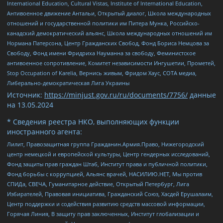
International Education, Cultural Vistas, Institute of International Education,
Антивоенное движение Антальи, Открытый диалог, Школа международных
отношений и государственной политики им Питера Мунка, Российско-
канадский демократический альянс, Школа международных отношений им
Нормана Патерсона, Центр Гражданских Свобод, Фонд Бориса Немцова за
Свободу, Фонд имени Фридриха Науманна за свободу, Феминистское
антивоенное сопротивление, Комитет независимости Ингушетии, Прометей,
Stop Occupation of Karelia, Вернись живым, Фридом Хаус, СОТА медиа,
Либерально-демократическая Лига Украины
Источник:
https://minjust.gov.ru/ru/documents/7756/
данные
на
13.05.2024
* Сведения реестра НКО, выполняющих функции
иностранного агента:
Лилит, Правозащитная группа Гражданин.Армия.Право, Нижегородский
центр немецкой и европейской культуры, Центр гендерных исследований,
Фонд защиты прав граждан Штаб, Институт права и публичной политики,
Фонд борьбы с коррупцией, Альянс врачей, НАСИЛИЮ.НЕТ, Мы против
СПИДа, СВЕЧА, Гуманитарное действие, Открытый Петербург, Лига
Избирателей, Правовая инициатива, Гражданский Союз, Хасдей Ерушалаим,
Центр поддержки и содействия развитию средств массовой информации,
Горячая Линия, В защиту прав заключенных, Институт глобализации и