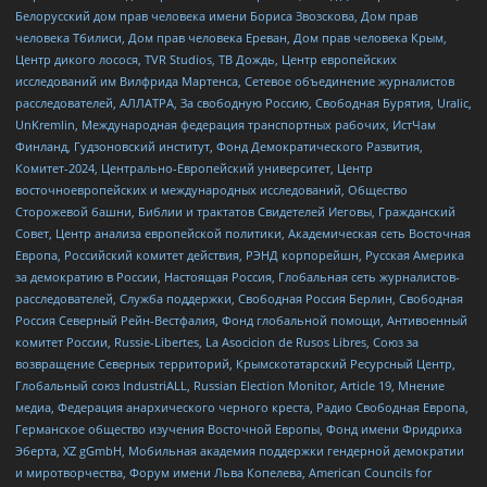
Белорусский дом прав человека имени Бориса Звозскова, Дом прав
человека Тбилиси, Дом прав человека Ереван, Дом прав человека Крым,
Центр дикого лосося, TVR Studios, ТВ Дождь, Центр европейских
исследований им Вилфрида Мартенса, Сетевое объединение журналистов
расследователей, АЛЛАТРА, За свободную Россию, Свободная Бурятия, Uralic,
UnKremlin, Международная федерация транспортных рабочих, ИстЧам
Финланд, Гудзоновский институт, Фонд Демократического Развития,
Комитет-2024, Центрально-Европейский университет, Центр
восточноевропейских и международных исследований, Общество
Сторожевой башни, Библии и трактатов Свидетелей Иеговы, Гражданский
Совет, Центр анализа европейской политики, Академическая сеть Восточная
Европа, Российский комитет действия, РЭНД корпорейшн, Русская Америка
за демократию в России, Настоящая Россия, Глобальная сеть журналистов-
расследователей, Служба поддержки, Свободная Россия Берлин, Свободная
Россия Северный Рейн-Вестфалия, Фонд глобальной помощи, Антивоенный
комитет России, Russie-Libertes, La Asocicion de Rusos Libres, Союз за
возвращение Северных территорий, Крымскотатарский Ресурсный Центр,
Глобальный союз IndustriALL, Russian Election Monitor, Article 19, Мнение
медиа, Федерация анархического черного креста, Радио Свободная Европа,
Германское общество изучения Восточной Европы, Фонд имени Фридриха
Эберта, XZ gGmbH, Мобильная академия поддержки гендерной демократии
и миротворчества, Форум имени Льва Копелева, American Councils for