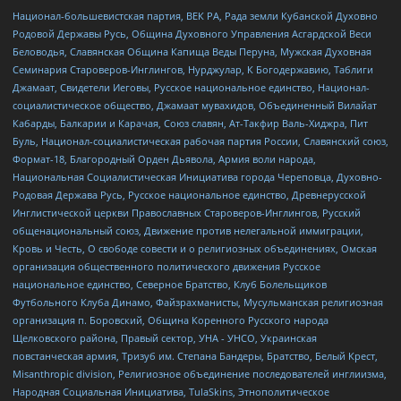
Национал-большевистская партия, ВЕК РА, Рада земли Кубанской Духовно
Родовой Державы Русь, Община Духовного Управления Асгардской Веси
Беловодья, Славянская Община Капища Веды Перуна, Мужская Духовная
Семинария Староверов-Инглингов, Нурджулар, К Богодержавию, Таблиги
Джамаат, Свидетели Иеговы, Русское национальное единство, Национал-
социалистическое общество, Джамаат мувахидов, Объединенный Вилайат
Кабарды, Балкарии и Карачая, Союз славян, Ат-Такфир Валь-Хиджра, Пит
Буль, Национал-социалистическая рабочая партия России, Славянский союз,
Формат-18, Благородный Орден Дьявола, Армия воли народа,
Национальная Социалистическая Инициатива города Череповца, Духовно-
Родовая Держава Русь, Русское национальное единство, Древнерусской
Инглистической церкви Православных Староверов-Инглингов, Русский
общенациональный союз, Движение против нелегальной иммиграции,
Кровь и Честь, О свободе совести и о религиозных объединениях, Омская
организация общественного политического движения Русское
национальное единство, Северное Братство, Клуб Болельщиков
Футбольного Клуба Динамо, Файзрахманисты, Мусульманская религиозная
организация п. Боровский, Община Коренного Русского народа
Щелковского района, Правый сектор, УНА - УНСО, Украинская
повстанческая армия, Тризуб им. Степана Бандеры, Братство, Белый Крест,
Misanthropic division, Религиозное объединение последователей инглиизма,
Народная Социальная Инициатива, TulaSkins, Этнополитическое