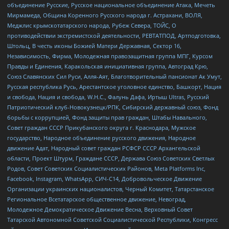
объединение Русские, Русское национальное объединение Атака, Мечеть
Мирмамеда, Община Коренного Русского народа г. Астрахани, ВОЛЯ,
Меджлис крымскотатарского народа, Рубеж Севера, ТОЙС, О
противодействии экстремистской деятельности, РЕВТАТПОД, Артподготовка,
Штольц, В честь иконы Божией Матери Державная, Сектор 16,
Независимость, Фирма, Молодежная правозащитная группа МПГ, Курсом
Правды и Единения, Каракольская инициативная группа, Автоград Крю,
Союз Славянских Сил Руси, Алля-Аят, Благотворительный пансионат Ак Умут,
Русская республика Русь, Арестантское уголовное единство, Башкорт, Нация
и свобода, Нация и свобода, W.H.С., Фалунь Дафа, Иртыш Ultras, Русский
Патриотический клуб-Новокузнецк/РПК, Сибирский державный союз, Фонд
борьбы с коррупцией, Фонд защиты прав граждан, Штабы Навального,
Совет граждан СССР Прикубанского округа г. Краснодара, Мужское
государство, Народное объединение русского движения, Народное
движение Адат, Народный совет граждан РСФСР СССР Архангельской
области, Проект Штурм, Граждане СССР, Держава Союз Советских Светлых
Родов, Совет Советских Социалистических Районов, Meta Platforms Inc,
Facebook, Instagram, WhatsApp, СИЧ-С14, Добровольческое Движение
Организации украинских националистов, Черный Комитет, Татарстанское
Региональное Всетатарское общественное движение, Невоград,
Молодежное Демократическое Движение Весна, Верховный Совет
Татарской Автономной Советской Социалистической Республики, Конгресс