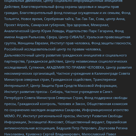
социальных движений, Центр социально-информационных инициатив
Действие, Благотворительный фонд охраны здоровья и защиты прав
граждан, Благотворительный фонд помощи осужденным и их семьям, Фонд
Тольятти, Новое время, Серебряная тайга, Так-Так-Так, Сова, центр Анна,
Проект Апрель, Самарская губерния, Эра здоровья, Мемориал,
Аналитический Центр Юрия Левады, Издательство Парк Гагарина, Фонд
имени Андрея Рылькова, Сфера, Центр СИБАЛЬТ, Уральская правозащитная
группа, Женщины Евразии, Институт прав человека, Фонд защиты гласности,
Российский исследовательский центр по правам человека,
Дальневосточный центр развития гражданских инициатив и социального
партнерства, Гражданское действие, Центр независимых социологических
исследований, Сутяжник, АКАДЕМИЯ ПО ПРАВАМ ЧЕЛОВЕКА, Центр развития
некоммерческих организаций, Частное учреждение в Калининграде Совета
Министров северных стран, Гражданское содействие, Трансперенси
Интернешнл-Р, Центр Защиты Прав Средств Массовой Информации,
Институт развития прессы - Сибирь, Частное учреждение в Санкт-
Петербурге Совета Министров Северных Стран, Фонд поддержки свободы
прессы, Гражданский контроль, Человек и Закон, Общественная комиссия
по сохранению наследия академика Сахарова, Информационное агентство
МЕМО. РУ, Институт региональной прессы, Институт Развития Свободы
Информации, Экозащита!-Женсовет, Общественный вердикт, Евразийская
антимонопольная ассоциация, Бедушев Петр Петрович, Дзугкоева Регина
Николаевна, Кривенко Сергей Владимирович, Милославский Павел