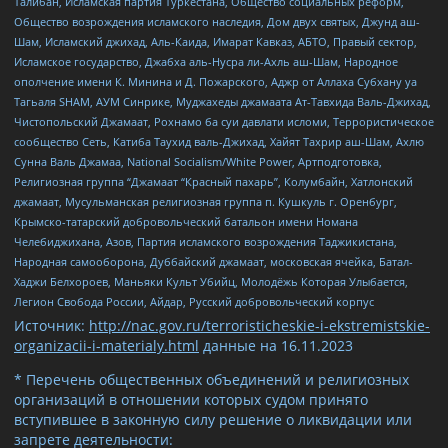
Талибан, Исламская партия Туркестана, Общество социальных реформ,
Общество возрождения исламского наследия, Дом двух святых, Джунд аш-
Шам, Исламский джихад, Аль-Каида, Имарат Кавказ, АБТО, Правый сектор,
Исламское государство, Джабха аль-Нусра ли-Ахль аш-Шам, Народное
ополчение имени К. Минина и Д. Пожарского, Аджр от Аллаха Субхану уа
Тагьаля SHAM, АУМ Синрике, Муджахеды джамаата Ат-Тавхида Валь-Джихад,
Чистопольский Джамаат, Рохнамо ба суи давлати исломи, Террористическое
сообщество Сеть, Катиба Таухид валь-Джихад, Хайят Тахрир аш-Шам, Ахлю
Сунна Валь Джамаа, National Socialism/White Power, Артподготовка,
Религиозная группа “Джамаат “Красный пахарь”, Колумбайн, Хатлонский
джамаат, Мусульманская религиозная группа п. Кушкуль г. Оренбург,
Крымско-татарский добровольческий батальон имени Номана
Челебиджихана, Азов, Партия исламского возрождения Таджикистана,
Народная самооборона, Дуббайский джамаат, московская ячейка, Батал-
Хаджи Белхороев, Маньяки Культ Убийц, Молодёжь Которая Улыбается,
Легион Свобода России, Айдар, Русский добровольческий корпус
Источник:
http://nac.gov.ru/terroristicheskie-i-ekstremistskie-
organizacii-i-materialy.html
данные на
16.11.2023
* Перечень общественных объединений и религиозных
организаций в отношении которых судом принято
вступившее в законную силу решение о ликвидации или
запрете деятельности: