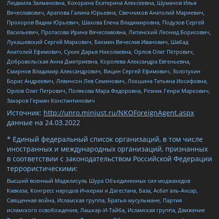
Людмила Залмановна, Кокорина Екатерина Алексеевна, Шуманов Илья
Вячеславович, Арапова Галина Юрьевна, Свечников Анатолий Мариевич,
Прохоров Вадим Юрьевич, Шахова Елена Владимировна, Подузов Сергей
Васильевич, Протасова Ирина Вячеславовна, Литинский Леонид Борисович,
Лукашевский Сергей Маркович, Бахмин Вячеслав Иванович, Шабад
Анатолий Ефимович, Сухих Дарья Николаевна, Орлов Олег Петрович,
Добровольская Анна Дмитриевна, Королева Александра Евгеньевна,
Смирнов Владимир Александрович, Вицин Сергей Ефимович, Золотухин
Борис Андреевич, Левинсон Лев Семенович, Локшина Татьяна Иосифовна,
Орлов Олег Петрович, Полякова Мара Федоровна, Резник Генри Маркович,
Захаров Герман Константинович
Источник:
http://unro.minjust.ru/NKOForeignAgent.aspx
данные на
24.03.2022
* Единый федеральный список организаций, в том числе
иностранных и международных организаций, признанных
в соответствии с законодательством Российской Федерации
террористическими:
Высший военный Маджлисуль Шура Объединенных сил моджахедов
Кавказа, Конгресс народов Ичкерии и Дагестана, База, Асбат аль-Ансар,
Священная война, Исламская группа, Братья-мусульмане, Партия
исламского освобождения, Лашкар-И-Тайба, Исламская группа, Движение