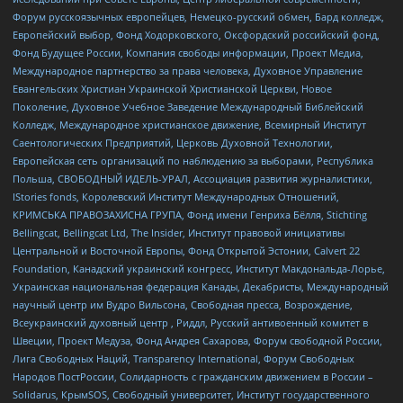
Форум русскоязычных европейцев, Немецко-русский обмен, Бард колледж,
Европейский выбор, Фонд Ходорковского, Оксфордский российский фонд,
Фонд Будущее России, Компания свободы информации, Проект Медиа,
Международное партнерство за права человека, Духовное Управление
Евангельских Христиан Украинской Христианской Церкви, Новое
Поколение, Духовное Учебное Заведение Международный Библейский
Колледж, Международное христианское движение, Всемирный Институт
Саентологических Предприятий, Церковь Духовной Технологии,
Европейская сеть организаций по наблюдению за выборами, Республика
Польша, СВОБОДНЫЙ ИДЕЛЬ-УРАЛ, Ассоциация развития журналистики,
IStories fonds, Королевский Институт Международных Отношений,
КРИМСЬКА ПРАВОЗАХИСНА ГРУПА, Фонд имени Генриха Бёлля, Stichting
Bellingcat, Bellingcat Ltd, The Insider, Институт правовой инициативы
Центральной и Восточной Европы, Фонд Открытой Эстонии, Calvert 22
Foundation, Канадский украинский конгресс, Институт Макдональда-Лорье,
Украинская национальная федерация Канады, Декабристы, Международный
научный центр им Вудро Вильсона, Свободная пресса, Возрождение,
Всеукраинский духовный центр , Риддл, Русский антивоенный комитет в
Швеции, Проект Медуза, Фонд Андрея Сахарова, Форум свободной России,
Лига Свободных Наций, Transparеncy International, Форум Свободных
Народов ПостРоссии, Солидарность с гражданским движением в России –
Solidarus, КрымSOS, Свободный университет, Институт государственного