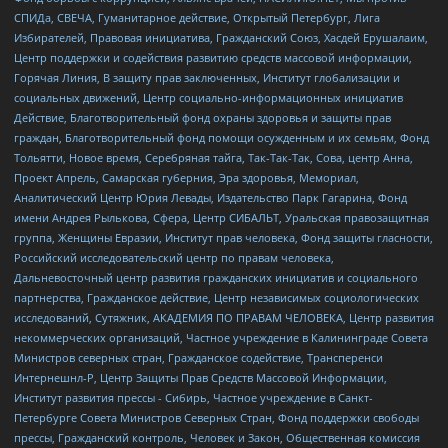
СПИДа, СВЕЧА, Гуманитарное действие, Открытый Петербург, Лига
Избирателей, Правовая инициатива, Гражданский Союз, Хасдей Ерушалаим,
Центр поддержки и содействия развитию средств массовой информации,
Горячая Линия, В защиту прав заключенных, Институт глобализации и
социальных движений, Центр социально-информационных инициатив
Действие, Благотворительный фонд охраны здоровья и защиты прав
граждан, Благотворительный фонд помощи осужденным и их семьям, Фонд
Тольятти, Новое время, Серебряная тайга, Так-Так-Так, Сова, центр Анна,
Проект Апрель, Самарская губерния, Эра здоровья, Мемориал,
Аналитический Центр Юрия Левады, Издательство Парк Гагарина, Фонд
имени Андрея Рылькова, Сфера, Центр СИБАЛЬТ, Уральская правозащитная
группа, Женщины Евразии, Институт прав человека, Фонд защиты гласности,
Российский исследовательский центр по правам человека,
Дальневосточный центр развития гражданских инициатив и социального
партнерства, Гражданское действие, Центр независимых социологических
исследований, Сутяжник, АКАДЕМИЯ ПО ПРАВАМ ЧЕЛОВЕКА, Центр развития
некоммерческих организаций, Частное учреждение в Калининграде Совета
Министров северных стран, Гражданское содействие, Трансперенси
Интернешнл-Р, Центр Защиты Прав Средств Массовой Информации,
Институт развития прессы - Сибирь, Частное учреждение в Санкт-
Петербурге Совета Министров Северных Стран, Фонд поддержки свободы
прессы, Гражданский контроль, Человек и Закон, Общественная комиссия