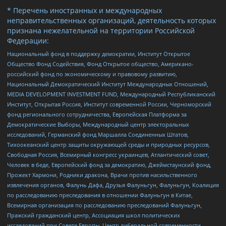
* Перечень иностранных и международных
неправительственных организаций, деятельность которых
признана нежелательной на территории Российской
Федерации:
Национальный фонд в поддержку демократии, Институт Открытое
Общество Фонд Содействия, Фонд Открытое общество, Американо-
российский фонд по экономическому и правовому развитию,
Национальный Демократический Институт Международных Отношений,
MEDIA DEVELOPMENT INVESTMENT FUND, Международный Республиканский
Институт, Открытая Россия, Институт современной России, Черноморский
фонд регионального сотрудничества, Европейская Платформа за
Демократические Выборы, Международный центр электоральных
исследований, Германский фонд Маршалла Соединенных Штатов,
Тихоокеанский центр защиты окружающей среды и природных ресурсов,
Свободная Россия, Всемирный конгресс украинцев, Атлантический совет,
Человек в беде, Европейский фонд за демократию, Джеймстаунский фонд,
Прожект Хармони, Родники дракона, Врачи против насильственного
извлечения органов, Фалунь Дафа, Друзья Фалуньгун, Фалуньгун, Коалиция
по расследованию преследования в отношении Фалуньгун в Китае,
Всемирная организация по расследованию преследований Фалуньгун,
Пражский гражданский центр, Ассоциация школ политических
исследований при Совете Европы, Центр либеральной современности,