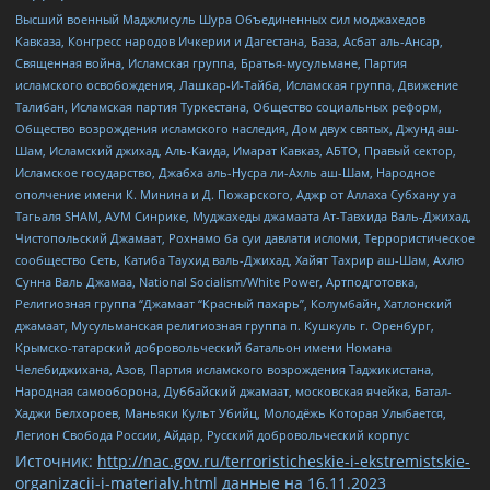
Высший военный Маджлисуль Шура Объединенных сил моджахедов
Кавказа, Конгресс народов Ичкерии и Дагестана, База, Асбат аль-Ансар,
Священная война, Исламская группа, Братья-мусульмане, Партия
исламского освобождения, Лашкар-И-Тайба, Исламская группа, Движение
Талибан, Исламская партия Туркестана, Общество социальных реформ,
Общество возрождения исламского наследия, Дом двух святых, Джунд аш-
Шам, Исламский джихад, Аль-Каида, Имарат Кавказ, АБТО, Правый сектор,
Исламское государство, Джабха аль-Нусра ли-Ахль аш-Шам, Народное
ополчение имени К. Минина и Д. Пожарского, Аджр от Аллаха Субхану уа
Тагьаля SHAM, АУМ Синрике, Муджахеды джамаата Ат-Тавхида Валь-Джихад,
Чистопольский Джамаат, Рохнамо ба суи давлати исломи, Террористическое
сообщество Сеть, Катиба Таухид валь-Джихад, Хайят Тахрир аш-Шам, Ахлю
Сунна Валь Джамаа, National Socialism/White Power, Артподготовка,
Религиозная группа “Джамаат “Красный пахарь”, Колумбайн, Хатлонский
джамаат, Мусульманская религиозная группа п. Кушкуль г. Оренбург,
Крымско-татарский добровольческий батальон имени Номана
Челебиджихана, Азов, Партия исламского возрождения Таджикистана,
Народная самооборона, Дуббайский джамаат, московская ячейка, Батал-
Хаджи Белхороев, Маньяки Культ Убийц, Молодёжь Которая Улыбается,
Легион Свобода России, Айдар, Русский добровольческий корпус
Источник:
http://nac.gov.ru/terroristicheskie-i-ekstremistskie-
organizacii-i-materialy.html
данные на
16.11.2023