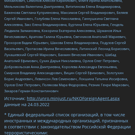
Михайлович, Симонов Алексей Кириллович, Флиге Ирина Анатольевна,
Мельникова Валентина Дмитриевна, Вититинова Елена Владимировна,
Баженова Светлана Куприяновна, Максимов Сергей Владимирович, Беляев
Сергей Иванович, Голубева Елена Николаевна, Ганнушкина Светлана
Алексеевна, Закс Елена Владимировна, Буртина Елена Юрьевна, Гендель
Людмила Залмановна, Кокорина Екатерина Алексеевна, Шуманов Илья
Вячеславович, Арапова Галина Юрьевна, Свечников Анатолий Мариевич,
Прохоров Вадим Юрьевич, Шахова Елена Владимировна, Подузов Сергей
Васильевич, Протасова Ирина Вячеславовна, Литинский Леонид Борисович,
Лукашевский Сергей Маркович, Бахмин Вячеслав Иванович, Шабад
Анатолий Ефимович, Сухих Дарья Николаевна, Орлов Олег Петрович,
Добровольская Анна Дмитриевна, Королева Александра Евгеньевна,
Смирнов Владимир Александрович, Вицин Сергей Ефимович, Золотухин
Борис Андреевич, Левинсон Лев Семенович, Локшина Татьяна Иосифовна,
Орлов Олег Петрович, Полякова Мара Федоровна, Резник Генри Маркович,
Захаров Герман Константинович
Источник:
http://unro.minjust.ru/NKOForeignAgent.aspx
данные на
24.03.2022
* Единый федеральный список организаций, в том числе
иностранных и международных организаций, признанных
в соответствии с законодательством Российской Федерации
террористическими: