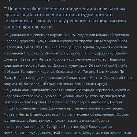
* Перечень общественных объединений и религиозных
организаций в отношении которых судом принято
вступившее в законную силу решение о ликвидации или
запрете деятельности:
Национал-большевистская партия, ВЕК РА, Рада земли Кубанской Духовно
Родовой Державы Русь, Община Духовного Управления Асгардской Веси
Беловодья, Славянская Община Капища Веды Перуна, Мужская Духовная
Семинария Староверов-Инглингов, Нурджулар, К Богодержавию, Таблиги
Джамаат, Свидетели Иеговы, Русское национальное единство, Национал-
социалистическое общество, Джамаат мувахидов, Объединенный Вилайат
Кабарды, Балкарии и Карачая, Союз славян, Ат-Такфир Валь-Хиджра, Пит
Буль, Национал-социалистическая рабочая партия России, Славянский союз,
Формат-18, Благородный Орден Дьявола, Армия воли народа,
Национальная Социалистическая Инициатива города Череповца, Духовно-
Родовая Держава Русь, Русское национальное единство, Древнерусской
Инглистической церкви Православных Староверов-Инглингов, Русский
общенациональный союз, Движение против нелегальной иммиграции,
Кровь и Честь, О свободе совести и о религиозных объединениях, Омская
организация общественного политического движения Русское
национальное единство, Северное Братство, Клуб Болельщиков
Футбольного Клуба Динамо, Файзрахманисты, Мусульманская религиозная