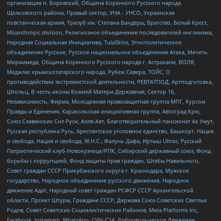
организация п. Боровский, Община Коренного Русского народа
Щелковского района, Правый сектор, УНА - УНСО, Украинская
повстанческая армия, Тризуб им. Степана Бандеры, Братство, Белый Крест,
Misanthropic division, Религиозное объединение последователей инглиизма,
Народная Социальная Инициатива, TulaSkins, Этнополитическое
объединение Русские, Русское национальное объединение Атака, Мечеть
Мирмамеда, Община Коренного Русского народа г. Астрахани, ВОЛЯ,
Меджлис крымскотатарского народа, Рубеж Севера, ТОЙС, О
противодействии экстремистской деятельности, РЕВТАТПОД, Артподготовка,
Штольц, В честь иконы Божией Матери Державная, Сектор 16,
Независимость, Фирма, Молодежная правозащитная группа МПГ, Курсом
Правды и Единения, Каракольская инициативная группа, Автоград Крю,
Союз Славянских Сил Руси, Алля-Аят, Благотворительный пансионат Ак Умут,
Русская республика Русь, Арестантское уголовное единство, Башкорт, Нация
и свобода, Нация и свобода, W.H.С., Фалунь Дафа, Иртыш Ultras, Русский
Патриотический клуб-Новокузнецк/РПК, Сибирский державный союз, Фонд
борьбы с коррупцией, Фонд защиты прав граждан, Штабы Навального,
Совет граждан СССР Прикубанского округа г. Краснодара, Мужское
государство, Народное объединение русского движения, Народное
движение Адат, Народный совет граждан РСФСР СССР Архангельской
области, Проект Штурм, Граждане СССР, Держава Союз Советских Светлых
Родов, Совет Советских Социалистических Районов, Meta Platforms Inc,
Facebook, Instagram, WhatsApp, СИЧ-С14, Добровольческое Движение