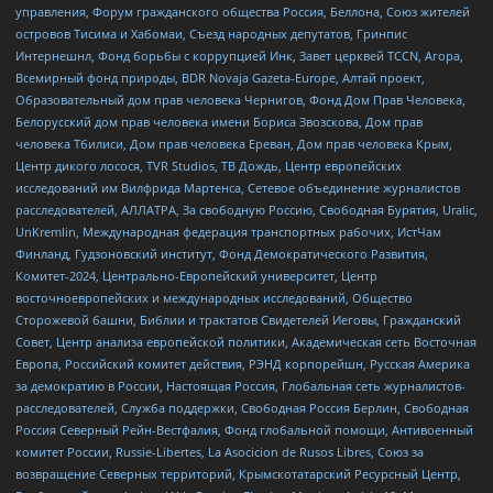
управления, Форум гражданского общества Россия, Беллона, Союз жителей
островов Тисима и Хабомаи, Съезд народных депутатов, Гринпис
Интернешнл, Фонд борьбы с коррупцией Инк, Завет церквей TCCN, Агора,
Всемирный фонд природы, BDR Novaja Gazeta-Europe, Алтай проект,
Образовательный дом прав человека Чернигов, Фонд Дом Прав Человека,
Белорусский дом прав человека имени Бориса Звозскова, Дом прав
человека Тбилиси, Дом прав человека Ереван, Дом прав человека Крым,
Центр дикого лосося, TVR Studios, ТВ Дождь, Центр европейских
исследований им Вилфрида Мартенса, Сетевое объединение журналистов
расследователей, АЛЛАТРА, За свободную Россию, Свободная Бурятия, Uralic,
UnKremlin, Международная федерация транспортных рабочих, ИстЧам
Финланд, Гудзоновский институт, Фонд Демократического Развития,
Комитет-2024, Центрально-Европейский университет, Центр
восточноевропейских и международных исследований, Общество
Сторожевой башни, Библии и трактатов Свидетелей Иеговы, Гражданский
Совет, Центр анализа европейской политики, Академическая сеть Восточная
Европа, Российский комитет действия, РЭНД корпорейшн, Русская Америка
за демократию в России, Настоящая Россия, Глобальная сеть журналистов-
расследователей, Служба поддержки, Свободная Россия Берлин, Свободная
Россия Северный Рейн-Вестфалия, Фонд глобальной помощи, Антивоенный
комитет России, Russie-Libertes, La Asocicion de Rusos Libres, Союз за
возвращение Северных территорий, Крымскотатарский Ресурсный Центр,