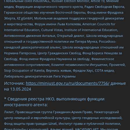
Глобальный союз IndustriALL, Russian Election Monitor, Article 19, Мнение
медиа, Федерация анархического черного креста, Радио Свободная Европа,
Германское общество изучения Восточной Европы, Фонд имени Фридриха
Эберта, XZ gGmbH, Мобильная академия поддержки гендерной демократии
и миротворчества, Форум имени Льва Копелева, American Councils for
International Education, Cultural Vistas, Institute of International Education,
Антивоенное движение Антальи, Открытый диалог, Школа международных
отношений и государственной политики им Питера Мунка, Российско-
канадский демократический альянс, Школа международных отношений им
Нормана Патерсона, Центр Гражданских Свобод, Фонд Бориса Немцова за
Свободу, Фонд имени Фридриха Науманна за свободу, Феминистское
антивоенное сопротивление, Комитет независимости Ингушетии, Прометей,
Stop Occupation of Karelia, Вернись живым, Фридом Хаус, СОТА медиа,
Либерально-демократическая Лига Украины
Источник:
https://minjust.gov.ru/ru/documents/7756/
данные
на
13.05.2024
* Сведения реестра НКО, выполняющих функции
иностранного агента:
Лилит, Правозащитная группа Гражданин.Армия.Право, Нижегородский
центр немецкой и европейской культуры, Центр гендерных исследований,
Фонд защиты прав граждан Штаб, Институт права и публичной политики,
Фонд борьбы с коррупцией, Альянс врачей, НАСИЛИЮ.НЕТ, Мы против