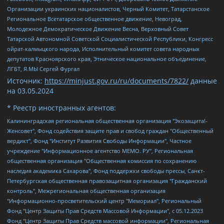
Организации украинских националистов, Черный Комитет, Татарстанское
Региональное Всетатарское общественное движение, Невоград,
Молодежное Демократическое Движение Весна, Верховный Совет
Татарской Автономной Советской Социалистической Республики, Конгресс
ойрат-калмыцкого народа, Исполнительный комитет совета народных
депутатов Красноярского края, Этническое национальное объединение,
ЛГБТ, Я.МЫ Сергей Фургал
Источник:
https://minjust.gov.ru/ru/documents/7822/
данные
на
03.05.2024
* Реестр иностранных агентов:
Калининградская региональная общественная организация "Экозащита!-Женсовет", Фонд содействия защите прав и свобод граждан "Общественный вердикт", Фонд "Институт Развития Свободы Информации", Частное учреждение "Информационное агентство МЕМО. РУ", Региональная общественная организация "Общественная комиссия по сохранению наследия академика Сахарова", Фонд поддержки свободы прессы, Санкт-Петербургская общественная правозащитная организация "Гражданский контроль", Межрегиональная общественная организация "Информационно-просветительский центр "Мемориал", Региональный Фонд "Центр Защиты Прав Средств Массовой Информации", с 05.12.2023 Фонд "Центр Защиты Прав Средств массовой информации", Региональная общественная благотворительная организация помощи беженцам и мигрантам "Гражданское содействие", Негосударственное образовательное учреждение дополнительного профессионального образования (повышение квалификации) специалистов "АКАДЕМИЯ ПО ПРАВАМ ЧЕЛОВЕКА", Свердловская региональная общественная организация "Сутяжник", Автономная некоммерческая организация "Центр независимых социологических исследований", Союз общественных объединений "Российский исследовательский центр по правам человека", Региональное общественное учреждение научно-информационный центр "МЕМОРИАЛ", Некоммерческая организация "Фонд защиты гласности", Автономная некоммерческая организация "Институт прав человека", Городская общественная организация "Екатеринбургское общество "МЕМОРИАЛ", Городская общественная организация "Рязанское историко-просветительское и правозащитное общество "Мемориал" (Рязанский Мемориал), Челябинский региональный орган общественной самодеятельности – женское общественное объединение "Женщины Евразии", Челябинский региональный орган общественной самодеятельности "Уральская правозащитная группа", Фонд содействия защите здоровья и социальной справедливости имени Андрея Рылькова, Автономная Некоммерческая Организация "Аналитический Центр Юрия Левады", Автономная некоммерческая организация социальной поддержки населения "Проект Апрель", Региональная общественная организация помощи женщинам и детям, находящимся в кризисной ситуации "Информационно-методический центр "Анна", Фонд содействия развитию массовых коммуникаций и правовому просвещению "Так-так-Так", Фонд содействия устойчивому развитию "Серебряная тайга", Свердловский региональный общественный фонд социальных проектов "Новое время", "Idel.Реалии", Кавказ.Реалии, Крым.Реалии, Телеканал Настоящее Время, Татаро-башкирская служба Радио Свобода (Azatliq Radiosi), Радио Свободная Европа/Радио Свобода (PCE/PC), "Сибирь.Реалии", "Фактограф", Благотворительный фонд помощи осужденным и их семьям, Автономная некоммерческая организация "Институт глобализации и социальных движений", Фонд "В защиту прав заключенных", Частное учреждение "Центр поддержки и содействия развитию средств массовой информации", Пензенский региональный общественный благотворительный фонд "Гражданский союз", "Север.Реалии", Некоммерческая организация Фонд "Правовая инициатива", Общество с ограниченной ответственностью "Радио Свободная Европа/Радио Свобода", Чешское информационное агентство "MEDIUM-ORIENT", Красноярская региональная общественная организация "Мы против СПИДа", Камалягин Денис Николаевич, Маркелов Сергей Евгеньевич, Пономарев Лев Александрович, Савицкая Людмила Алексеевна, Автономная некоммерческая организация "Центр по работе с проблемой насилия "НАСИЛИЮ.НЕТ", Межрегиональный профессиональный союз работников здравоохранения "Альянс врачей", Юридическое лицо, зарегистрированное в Латвийской Республике, SIA "Medusa Project" (регистрационный номер 40103797863, дата регистрации 10.06.2014), Некоммерческая организация "Фонд по борьбе с коррупцией", Автономная некоммерческая организация "Институт права и публичной политики", Баданин Роман Сергеевич, Гликин Максим Александрович, Железнова Мария Михайловна, Лукьянова Юлия Сергеевна, Маетная Елизавета Витальевна, Маняхин Петр Борисович, Чуракова Ольга Владимировна, Ярош Юлия Петровна, Юридическое лицо "The Insider SIA", зарегистрированное в Риге, Латвийская Республика (дата регистрации 26.06.2015), являющееся администратором доменного имени интернет-издания "The Insider SIA", https://theins.ru, Постернак Алексей Евгеньевич, Рубин Михаил Аркадьевич, Анин Роман Александрович, Юридическое лицо Istories fonds, зарегистрированное в Латвийской Республике (регистрационный номер 50008295751, дата регистрации 24.02.2020), Великовский Дмитрий Александрович, Долинина Ирина Николаевна, Мароховская Алеся Алексеевна, Шлейнов Роман Юрьевич, Шмагун Олеся Валентиновна, Общество с ограниченной ответственностью "Альтаир 2021", Общество с ограниченной ответственностью "Вега 2021", Общество с ограниченной ответственностью "Главный редактор 2021", Общество с ограниченной ответственностью "Ромашки монолит", Важенков Артем Валерьевич, Ивановская областная общественная организация "Центр гендерных исследований", Гурман Юрий Альбертович, Медиапроект "ОВД-Инфо", Егоров Владимир Владимирович, Жилинский Владимир Александрович, Общество с ограниченной ответственностью "ЗП", Иванова София Юрьевна, Карезина Инна Павловна, Кильтау Екатерина Викторовна, Петров Алексей Викторович, Пискунов Сергей Евгеньевич, Смирнов Сергей Сергеевич, Тихонов Михаил Сергеевич, Общество с ограниченной ответственностью "ЖУРНАЛИСТ-ИНОСТРАННЫЙ АГЕНТ", Арапова Галина Юрьевна, Вольтская Татьяна Анатольевна, Американская компания "Mason G.E.S. Anonymous Foundation" (США), являющаяся владельцем интернет-издания https://mnews.world/, Компания "Stichting Bellingcat", зарегистрированная в Нидерландах (дата регистрации 11.07.2018), Захаров Андрей Вячеславович, Клепиковская Екатерина Дмитриевна, Общество с ограниченной ответственностью "МЕМО", Перл Роман Александрович, Симонов Евгений Алексеевич, Соловьева Елена Анатольевна, Сотников Даниил Владимирович, Сурначева Елизавета Дмитриевна, Автономная некоммерческая организация по защите прав человека и информированию населения "Якутия – Наше Мнение", Общество с ограниченной ответственностью "Москоу диджитал медиа", с 26.01.2023 Общество с ограниченной ответственностью "Чайка Белые сады", Ветошкина Валерия Валерьевна, Заговора Максим Александрович, Межрегиональное общественное движение "Российская ЛГБТ - сеть", Оленичев Максим Владимирович, Павлов Иван Юрьевич, Скворцова Елена Сергеевна, Общество с ограниченной ответственностью "Как бы инагент", Кочетков Игорь Викторович, Общество с ограниченной ответственностью "Честные выборы", Еланчик Олег Александрович, Общество с ограниченной ответственностью "Нобелевский призыв", Гималова Регина Эмилевна, Григорьев Андрей Валерьевич, Григорьева Алина Александровна, Ассоциация по содействию защите прав призывников, альтернативнослужащих и военнослужащих "Правозащитная группа "Гражданин.Армия.Право", Хисамова Регина Фаритовна, Автономная некоммерческая организация по реализации социально-правовых программ "Лилит", Дальневосточное общественное движение "Маяк", Санкт-Петербургская ЛГБТ-инициативная группа "Выход", Инициативная группа ЛГБТ+ "Реверс", Алексеев Андрей Викторович, Бекбулатова Таисия Львовна, Беляев Иван Михайлович, Владыкина Елена Сергеевна, Гельман Марат Александрович, Никульшина Вероника Юрьевна, Толоконникова Надежда Андреевна, Шендерович Виктор Анатольевич, Общество с ограниченной ответственностью "Данное сообщение", Общество с ограниченной ответственностью Издательский дом "Новая глава", Айнбиндер Александра Александровна, Московский комьюнити-центр для ЛГБТ+инициатив, Благотворительный фонд развития филантропии, Deutsche Welle (Германия, Kurt-Schumacher-Strasse 3, 53113 Bonn), Борзунова Мария Михайловна, Воробьев Виктор Викторович, Голубева Анна Львовна, Константинова Алла Михайловна, Малкова Ирина Владимировна, Мурадов Мурад Абдулгалимович, Осетинская Елизавета Николаевна, Понасенков Евгений Николаевич, Ганапольский Матвей Юрьевич, Киселев Евгений Алексеевич, Борухович Ирина Григорьевна, Дремин Иван Тимофеевич, Дубровский Дмитрий Викторович, Красноярская региональная общественная организация поддержки и развития альтернативных образовательных технологий и межкультурных коммуникаций "ИНТЕРРА", Маяковская Екатерина Алексеевна, Фейгин Марк Захарович, Филимонов Андрей Викторович, Дзугкоева Регина Николаевна, Доброхотов Роман Александрович, Дудь Юрий Александрович, Елкин Сергей Владимирович, Кругликов Кирилл Игоревич, Сабунаева Мария Леонидовна, Семенов Алексей Владимирович, Шаинян Карен Багратович, Шульман Екатерина Михайловна, Асафьев Артур Валерьевич, Вахштайн Виктор Семенович, Венедиктов Алексей Алексеевич, Лушникова Екатерина Евгеньевна, Волков Леонид Михайлович, Невзоров Александр Глебович, Пархоменко Сергей Борисович, Сироткин Ярослав Николаевич, Кара-Мурза Владимир Владимирович, Баранова Наталья Владимировна, Гозман Леонид Яковлевич, Кагарлицкий Борис Юльевич, Климарев Михаил Валерьевич, Милов Владимир Станиславович, Автономная некоммерческая организация Краснодарский центр современного искусства "Типография", Моргенштерн Алишер Тагирович, Соболь Любовь Эдуардовна, Общество с ограниченной ответственностью "ЛИЗА НОРМ", Каспаров Гарри Кимович, Ходорковский Михаил Борисович, Общество с ограниченной ответственностью "Апрельские тезисы", Данилович Ирина Брониславовна, Кашин Олег Владимирович, Петров Николай Владимирович, Пивоваров Алексей Владимирович, Соколов Михаил Владимирович, Цветкова Юлия Владимировна, Чичваркин Евгений Александрович, Комитет против пыток/Команда против пыток, Общество с ограниченной ответственностью "Первый научный", Общество с ограниченной ответственностью "Вертолет и ко", Белоцерковская Вероника Борисовна, Кац Максим Евгеньевич, Лазарева Татьяна Юрьевна, Шаведдинов Руслан Табризович, Яшин Илья Валерьевич, Общество с ограниченной ответственностью "Иноагент ААВ", Алешковский Дмитрий Петрович, Альбац Евгения Марковна, Быков Дмитрий Львович, Галямина Юлия Евгеньевна, Лойко Сергей Леонидович, Мартынов Кирилл Константинович, Медведев Сергей Александрович, Крашенинников Федор Геннадиевич, Гордеева Катерина Вл