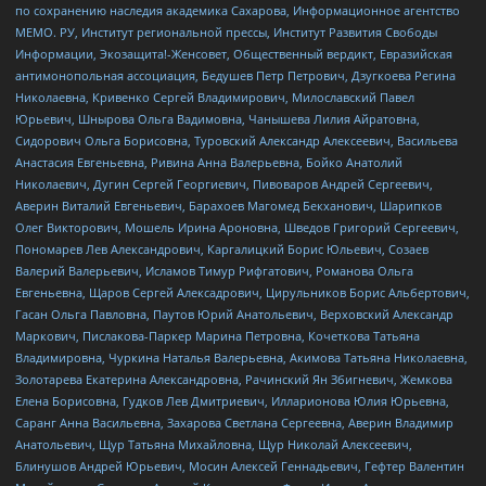
по сохранению наследия академика Сахарова, Информационное агентство
МЕМО. РУ, Институт региональной прессы, Институт Развития Свободы
Информации, Экозащита!-Женсовет, Общественный вердикт, Евразийская
антимонопольная ассоциация, Бедушев Петр Петрович, Дзугкоева Регина
Николаевна, Кривенко Сергей Владимирович, Милославский Павел
Юрьевич, Шнырова Ольга Вадимовна, Чанышева Лилия Айратовна,
Сидорович Ольга Борисовна, Туровский Александр Алексеевич, Васильева
Анастасия Евгеньевна, Ривина Анна Валерьевна, Бойко Анатолий
Николаевич, Дугин Сергей Георгиевич, Пивоваров Андрей Сергеевич,
Аверин Виталий Евгеньевич, Барахоев Магомед Бекханович, Шарипков
Олег Викторович, Мошель Ирина Ароновна, Шведов Григорий Сергеевич,
Пономарев Лев Александрович, Каргалицкий Борис Юльевич, Созаев
Валерий Валерьевич, Исламов Тимур Рифгатович, Романова Ольга
Евгеньевна, Щаров Сергей Алексадрович, Цирульников Борис Альбертович,
Гасан Ольга Павловна, Паутов Юрий Анатольевич, Верховский Александр
Маркович, Пислакова-Паркер Марина Петровна, Кочеткова Татьяна
Владимировна, Чуркина Наталья Валерьевна, Акимова Татьяна Николаевна,
Золотарева Екатерина Александровна, Рачинский Ян Збигневич, Жемкова
Елена Борисовна, Гудков Лев Дмитриевич, Илларионова Юлия Юрьевна,
Саранг Анна Васильевна, Захарова Светлана Сергеевна, Аверин Владимир
Анатольевич, Щур Татьяна Михайловна, Щур Николай Алексеевич,
Блинушов Андрей Юрьевич, Мосин Алексей Геннадьевич, Гефтер Валентин