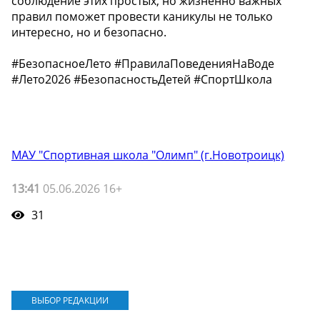
соблюдение этих простых, но жизненно важных
правил поможет провести каникулы не только
интересно, но и безопасно.
#БезопасноеЛето #ПравилаПоведенияНаВоде
#Лето2026 #БезопасностьДетей #СпортШкола
МАУ "Спортивная школа "Олимп" (г.Новотроицк)
13:41
05.06.2026 16+
31
ВЫБОР РЕДАКЦИИ