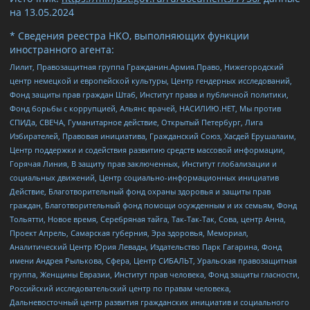
на
13.05.2024
* Сведения реестра НКО, выполняющих функции
иностранного агента:
Лилит, Правозащитная группа Гражданин.Армия.Право, Нижегородский
центр немецкой и европейской культуры, Центр гендерных исследований,
Фонд защиты прав граждан Штаб, Институт права и публичной политики,
Фонд борьбы с коррупцией, Альянс врачей, НАСИЛИЮ.НЕТ, Мы против
СПИДа, СВЕЧА, Гуманитарное действие, Открытый Петербург, Лига
Избирателей, Правовая инициатива, Гражданский Союз, Хасдей Ерушалаим,
Центр поддержки и содействия развитию средств массовой информации,
Горячая Линия, В защиту прав заключенных, Институт глобализации и
социальных движений, Центр социально-информационных инициатив
Действие, Благотворительный фонд охраны здоровья и защиты прав
граждан, Благотворительный фонд помощи осужденным и их семьям, Фонд
Тольятти, Новое время, Серебряная тайга, Так-Так-Так, Сова, центр Анна,
Проект Апрель, Самарская губерния, Эра здоровья, Мемориал,
Аналитический Центр Юрия Левады, Издательство Парк Гагарина, Фонд
имени Андрея Рылькова, Сфера, Центр СИБАЛЬТ, Уральская правозащитная
группа, Женщины Евразии, Институт прав человека, Фонд защиты гласности,
Российский исследовательский центр по правам человека,
Дальневосточный центр развития гражданских инициатив и социального