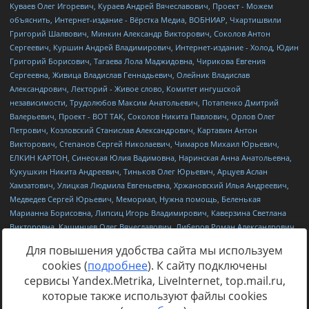
Для повышения удобства сайта мы используем
cookies (
подробнее
). К сайту подключены
сервисы Yandex.Metrika, LiveInternet, top.mail.ru,
Источник:
https://minjust.gov.ru/uploaded/files/reestr-
которые также используют файлы cookies
inostrannyih-agentov-22-03-2024.pdf
данные на
22.03.2024