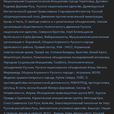
Национальная Социалистическая Инициатива города Череповца, Духовно-
Родовая Держава Русь, Русское национальное единство, Древнерусской
Инглистической церкви Православных Староверов-Инглингов, Русский
общенациональный союз, Движение против нелегальной иммиграции,
Кровь и Честь, О свободе совести и о религиозных объединениях, Омская
организация общественного политического движения Русское
национальное единство, Северное Братство, Клуб Болельщиков
Футбольного Клуба Динамо, Файзрахманисты, Мусульманская религиозная
организация п. Боровский, Община Коренного Русского народа
Щелковского района, Правый сектор, УНА - УНСО, Украинская
повстанческая армия, Тризуб им. Степана Бандеры, Братство, Белый Крест,
Misanthropic division, Религиозное объединение последователей инглиизма,
Народная Социальная Инициатива, TulaSkins, Этнополитическое
объединение Русские, Русское национальное объединение Атака, Мечеть
Мирмамеда, Община Коренного Русского народа г. Астрахани, ВОЛЯ,
Меджлис крымскотатарского народа, Рубеж Севера, ТОЙС, О
противодействии экстремистской деятельности, РЕВТАТПОД, Артподготовка,
Штольц, В честь иконы Божией Матери Державная, Сектор 16,
Независимость, Фирма, Молодежная правозащитная группа МПГ, Курсом
Правды и Единения, Каракольская инициативная группа, Автоград Крю,
Союз Славянских Сил Руси, Алля-Аят, Благотворительный пансионат Ак Умут,
Русская республика Русь, Арестантское уголовное единство, Башкорт, Нация
и свобода, Нация и свобода, W.H.С., Фалунь Дафа, Иртыш Ultras, Русский