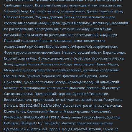
Свободная Россия, Всемирный конгресс украинцев, Атлантический совет,
Человек в беде, Европейский фонд за демократию, Джеймстаунский фонд,
Прожект Хармони, Родники дракона, Врачи против насильственного
извлечения органов, Фалунь Дафа, Друзья Фалуньгун, Фалуньгун, Коалиция
по расследованию преследования в отношении Фалуньгун в Китае,
Всемирная организация по расследованию преследований Фалуньгун,
Пражский гражданский центр, Ассоциация школ политических
исследований при Совете Европы, Центр либеральной современности,
Форум русскоязычных европейцев, Немецко-русский обмен, Бард колледж,
Европейский выбор, Фонд Ходорковского, Оксфордский российский фонд,
Фонд Будущее России, Компания свободы информации, Проект Медиа,
Международное партнерство за права человека, Духовное Управление
Евангельских Христиан Украинской Христианской Церкви, Новое
Поколение, Духовное Учебное Заведение Международный Библейский
Колледж, Международное христианское движение, Всемирный Институт
Саентологических Предприятий, Церковь Духовной Технологии,
Европейская сеть организаций по наблюдению за выборами, Республика
Польша, СВОБОДНЫЙ ИДЕЛЬ-УРАЛ, Ассоциация развития журналистики,
IStories fonds, Королевский Институт Международных Отношений,
КРИМСЬКА ПРАВОЗАХИСНА ГРУПА, Фонд имени Генриха Бёлля, Stichting
Bellingcat, Bellingcat Ltd, The Insider, Институт правовой инициативы
Центральной и Восточной Европы, Фонд Открытой Эстонии, Calvert 22