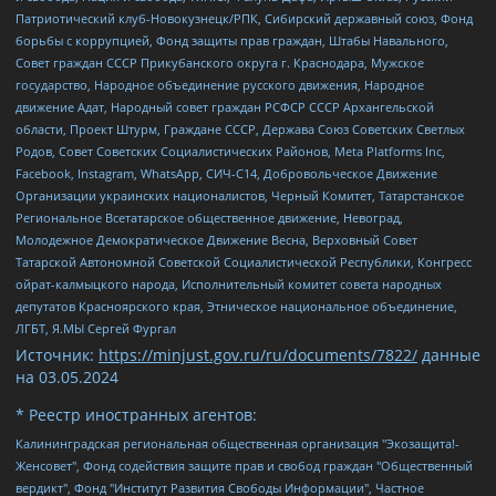
Патриотический клуб-Новокузнецк/РПК, Сибирский державный союз, Фонд
борьбы с коррупцией, Фонд защиты прав граждан, Штабы Навального,
Совет граждан СССР Прикубанского округа г. Краснодара, Мужское
государство, Народное объединение русского движения, Народное
движение Адат, Народный совет граждан РСФСР СССР Архангельской
области, Проект Штурм, Граждане СССР, Держава Союз Советских Светлых
Родов, Совет Советских Социалистических Районов, Meta Platforms Inc,
Facebook, Instagram, WhatsApp, СИЧ-С14, Добровольческое Движение
Организации украинских националистов, Черный Комитет, Татарстанское
Региональное Всетатарское общественное движение, Невоград,
Молодежное Демократическое Движение Весна, Верховный Совет
Татарской Автономной Советской Социалистической Республики, Конгресс
ойрат-калмыцкого народа, Исполнительный комитет совета народных
депутатов Красноярского края, Этническое национальное объединение,
ЛГБТ, Я.МЫ Сергей Фургал
Источник:
https://minjust.gov.ru/ru/documents/7822/
данные
на
03.05.2024
* Реестр иностранных агентов:
Калининградская региональная общественная организация "Экозащита!-Женсовет", Фонд содействия защите прав и свобод граждан "Общественный вердикт", Фонд "Институт Развития Свободы Информации", Частное учреждение "Информационное агентство МЕМО. РУ", Региональная общественная организация "Общественная комиссия по сохранению наследия академика Сахарова", Фонд поддержки свободы прессы, Санкт-Петербургская общественная правозащитная организация "Гражданский контроль", Межрегиональная общественная организация "Информационно-просветительский центр "Мемориал", Региональный Фонд "Центр Защиты Прав Средств Массовой Информации", с 05.12.2023 Фонд "Центр Защиты Прав Средств массовой информации", Региональная общественная благотворительная организация помощи беженцам и мигрантам "Гражданское содействие", Негосударственное образовательное учреждение дополнительного профессионального образования (повышение квалификации) специалистов "АКАДЕМИЯ ПО ПРАВАМ ЧЕЛОВЕКА", Свердловская региональная общественная организация "Сутяжник", Автономная некоммерческая организация "Центр независимых социологических исследований", Союз общественных объединений "Российский исследовательский центр по правам человека", Региональное общественное учреждение научно-информационный центр "МЕМОРИАЛ", Некоммерческая организация "Фонд защиты гласности", Автономная некоммерческая организация "Институт прав человека", Городская общественная организация "Екатеринбургское общество "МЕМОРИАЛ", Городская общественная организация "Рязанское историко-просветительское и правозащитное общество "Мемориал" (Рязанский Мемориал), Челябинский региональный орган общественной самодеятельности – женское общественное объединение "Женщины Евразии", Челябинский региональный орган общественной самодеятельности "Уральская правозащитная группа", Фонд содействия защите здоровья и социальной справедливости имени Андрея Рылькова, Автономная Некоммерческая Организация "Аналитический Центр Юрия Левады", Автономная некоммерческая организация социальной поддержки населения "Проект Апрель", Региональная общественная организация помощи женщинам и детям, находящимся в кризисной ситуации "Информационно-методический центр "Анна", Фонд содействия развитию массовых коммуникаций и правовому просвещению "Так-так-Так", Фонд содействия устойчивому развитию "Серебряная тайга", Свердловский региональный общественный фонд социальных проектов "Новое время", "Idel.Реалии", Кавказ.Реалии, Крым.Реалии, Телеканал Настоящее Время, Татаро-башкирская служба Радио Свобода (Azatliq Radiosi), Радио Свободная Европа/Радио Свобода (PCE/PC), "Сибирь.Реалии", "Фактограф", Благотворительный фонд помощи осужденным и их семьям, Автономная некоммерческая организация "Институт глобализации и социальных движений", Фонд "В защиту прав заключенных", Частное учреждение "Центр поддержки и содействия развитию средств массовой информации", Пензенский региональный общественный благотворительный фонд "Гражданский союз", "Север.Реалии", Некоммерческая организация Фонд "Правовая инициатива", Общество с ограниченной ответственностью "Радио Свободная Европа/Радио Свобода", Чешское информационное агентство "MEDIUM-ORIENT", Красноярская региональная общественная организация "Мы против СПИДа", Камалягин Денис Николаевич, Маркелов Сергей Евгеньевич, Пономарев Лев Александрович, Савицкая Людмила Алексеевна, Автономная некоммерческая организация "Центр по работе с проблемой насилия "НАСИЛИЮ.НЕТ", Межрегиональный профессиональный союз работников здравоохранения "Альянс врачей", Юридическое лицо, зарегистрированное в Латвийской Республике, SIA "Medusa Project" (регистрационный номер 40103797863, дата регистрации 10.06.2014), Некоммерческая организация "Фонд по борьбе с коррупцией", Автономная некоммерческая организация "Институт права и публичной политики", Баданин Роман Сергеевич, Гликин Максим Александрович, Железнова Мария Михайловна, Лукьянова Юлия Сергеевна, Маетная Елизавета Витальевна, Маняхин Петр Борисович, Чуракова Ольга Владимировна, Ярош Юлия Петровна, Юридическое лицо "The Insider SIA", зарегистрированное в Риге, Латвийская Республика (дата регистрации 26.06.2015), являющееся администратором доменного имени интернет-издания "The Insider SIA", https://theins.ru, Постернак Алексей Евгеньевич, Рубин Михаил Аркадьевич, Анин Роман Александрович, Юридическое лицо Istories fonds, зарегистрированное в Латвийской Республике (регистрационный номер 50008295751, дата регистрации 24.02.2020), Великовский Дмитрий Александрович, Долинина Ирина Николаевна, Мароховская Алеся Алексеевна, Шлейнов Роман Юрьевич, Шмагун Олеся Валентиновна, Общество с ограниченной ответственностью "Альтаир 2021", Общество с ограниченной ответственностью "Вега 2021", Общество с ограниченной ответственностью "Главный редактор 2021", Общество с ограниченной ответственностью "Ромашки монолит", Важенков Артем Валерьевич, Ивановская областная общественная организация "Центр гендерных исследований", Гурман Юрий Альбертович, Медиапроект "ОВД-Инфо", Егоров Владимир Владимирович, Жилинский Владимир Александрович, Общество с ограниченной ответственностью "ЗП", Иванова София Юрьевна, Карезина Инна Павловна, Кильтау Екатерина Викторовна, Петров Алексей Викторович, Пискунов Сергей Евгеньевич, Смирнов Сергей Сергеевич, Тихонов Михаил Сергеевич, Общество с ограниченной ответственностью "ЖУРНАЛИСТ-ИНОСТРАННЫЙ АГЕНТ", Арапова Галина Юрьевна, Вольтская Татьяна Анатольевна, Американская компания "Mason G.E.S. Anonymous Foundation" (США), являющаяся владельцем интернет-издания https://mnews.world/, Компания "Stichting Bellingcat", зарегистрированная в Нидерландах (дата регистрации 11.07.2018), Захаров Андрей Вячеславович, Клепиковская Екатерина Дмитриевна, Общество с ограниченной ответственностью "МЕМО", Перл Роман Александрович, Симонов Евгений Алексеевич, Соловьева Елена Анатольевна, Сотников Даниил Владимирович, Сурначева Елизавета Дмитриевна, Автономная некоммерческая организация по защите прав человека и информированию населения "Якутия – Наше Мнение", Общество с ограниченной ответственностью "Москоу диджитал медиа", с 26.01.2023 Общество с ограниченной ответственностью "Чайка Белые сады", Ветошкина Валерия Валерьевна, Заговора Максим Александрович, Межрегиональное общественное движение "Российская ЛГБТ - сеть", Оленичев Максим Владимирович, Павлов Иван Юрьевич, Скворцова Елена Сергеевна, Общество с ограниченной ответственностью "Как бы инагент", Кочетков Игорь Викторович, Общество с ограниченной ответственностью "Честные выборы", Еланчик Олег Александрович, Общество с ограниченной ответственностью "Нобелевский призыв", Гималова Регина Эмилевна, Григорьев Андрей Валерьевич, Григорьева Алина Александровна, Ассоциация по содействию защите прав призывников, альтернативнослужащих и военнослужащих "Правозащитная группа "Гражданин.Армия.Право", Хисамова Регина Фаритовна, Автономная некоммерческая организация по реализации социально-правовых программ "Лилит", Дальневосточное общественное движение "Маяк", Санкт-Петербургская ЛГБТ-инициативная группа "Выход", Инициативная группа ЛГБТ+ "Реверс", Алексеев Андрей Викторович, Бекбулатова Таисия Львовна, Беляев Иван Михайлович, Владыкина Елена Сергеевна, Гельман Марат Александрович, Никульшина Вероника Юрьевна, Толоконникова Надежда Андреевна, Шендерович Виктор Анатольевич, Общество с ограниченной ответственностью "Данное сообщение", Общество с ограниченной ответственностью Издательский дом "Новая глава", Айнбиндер Александра Александровна, Московский комьюнити-центр для ЛГБТ+инициатив, Благотворительный фонд развития филантропии, Deutsche Welle (Германия, Kurt-Schumacher-Strasse 3, 53113 Bonn), Борзунова Мария Михайловна, Воробьев Виктор Викторович, Голубева Анна Львовна, Константинова Алла Михайловна, Малкова Ирина Владимировна, Мурадов Мурад Абдулгалимович, Осетинская Елизавета Николаевна, Понасенков Евгений Николаевич, Ганапольский Матвей Юрьевич, Киселев Евгений Алексеевич, Борухович Ирина Григорьевна, Дремин Иван Тимофеевич, Дубровский Дмитрий Викторович, Красноярская региональная общественная организация поддержки и развития альтернативных образовательных технологий и межкультурных коммуникаций "ИНТЕРРА", Маяковская Екатерина Алексеевна, Фейгин Марк Захарович, Филимонов Андрей Викторович, Дзугкоева Регина Николаевна, Доброхотов Роман Александрович, Дудь Юрий Александрович, Елкин Сергей Владимирович, Кругликов Кирилл Игоревич, Сабунаева Мария Леонидовна, Семенов Алексей Владимирович, Шаинян Карен Багратович, Шульман Екатерина Михайловна, Асафьев Артур Валерьевич, Вахштайн Виктор Семенович, Венедиктов Алексей Алексеевич, Лушникова Екатерина Евгеньевна, Волков Леонид Михайлович, Невзоров Александр Глебович, Пархоменко Сергей Борисович, Сироткин Ярослав Николаевич, Кара-Мурза Владимир Владимирович, Баранова Наталья Владимировна, Гозман Леонид Яковлевич, Кагарлицкий Борис Юльевич, Климарев Михаил Валерьевич, Милов Владимир Станиславович, Автономная некоммерческая организация Краснодарский центр современного искусства "Типография", Моргенштерн Алишер Тагирович, Соболь Любовь Эдуардовна, Общество с ограниченной ответственностью "ЛИЗА НОРМ", Каспаров Гарри Кимович, Ходорковский Михаил Борисович, Общество с ограниченной ответственностью "Апрельские тезисы", Данилович Ирина Брониславовна, Кашин Олег Владимирович, Петров Николай Владимирович, Пивоваров Алексей Владимирович, Соколов Михаил Владимирович, Цветкова Юлия Владимировна, Чичваркин Евгений Александрович, Комитет против пыток/Команда против пыток, Общество с ограниченной ответственностью "Первый научный", Общество с ограниченной ответственностью "Вертолет и ко", Белоцерковская Вероника Борисовна, Кац Максим Евгеньевич, Лазарева Татьяна Юрьевна, Шаведдинов Руслан Табризович, Яшин Илья Валерьевич, Общество с ограниченной ответственностью "Иноагент ААВ", Алешковский Дмитрий Петрович, Альбац Евгения Марковна, Быков Дмитрий Львович, Галямина Юлия Евгеньевна, Лойко Сергей Леонидович, Мартынов Кирилл Константинович, Медведев Сергей Александрович, Крашенинников Федор Геннадиевич, Гордеева Катерина Вл