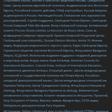
Сторожевой башни, Библии и трактатов Свидетелей Иеговы, Гражданский
Совет, Центр анализа европейской политики, Академическая сеть Восточная
Европа, Российский комитет действия, РЭНД корпорейшн, Русская Америка
за демократию в России, Настоящая Россия, Глобальная сеть журналистов-
расследователей, Служба поддержки, Свободная Россия Берлин, Свободная
Россия Северный Рейн-Вестфалия, Фонд глобальной помощи, Антивоенный
комитет России, Russie-Libertes, La Asocicion de Rusos Libres, Союз за
возвращение Северных территорий, Крымскотатарский Ресурсный Центр,
Глобальный союз IndustriALL, Russian Election Monitor, Article 19, Мнение
медиа, Федерация анархического черного креста, Радио Свободная Европа,
Германское общество изучения Восточной Европы, Фонд имени Фридриха
Эберта, XZ gGmbH, Мобильная академия поддержки гендерной демократии
и миротворчества, Форум имени Льва Копелева, American Councils for
International Education, Cultural Vistas, Institute of International Education,
Антивоенное движение Антальи, Открытый диалог, Школа международных
отношений и государственной политики им Питера Мунка, Российско-
канадский демократический альянс, Школа международных отношений им
Нормана Патерсона, Центр Гражданских Свобод, Фонд Бориса Немцова за
Свободу, Фонд имени Фридриха Науманна за свободу, Феминистское
антивоенное сопротивление, Комитет независимости Ингушетии, Прометей,
Stop Occupation of Karelia, Вернись живым, Фридом Хаус, СОТА медиа,
Либерально-демократическая Лига Украины
Источник:
https://minjust.gov.ru/ru/documents/7756/
данные