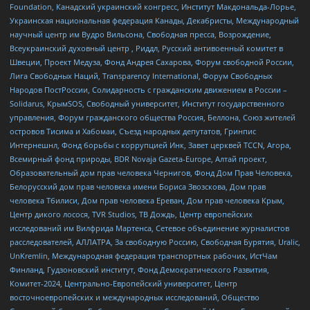
Foundation, Канадский украинский конгресс, Институт Макдональда-Лорье,
Украинская национальная федерация Канады, Декабристы, Международный
научный центр им Вудро Вильсона, Свободная пресса, Возрождение,
Всеукраинский духовный центр , Риддл, Русский антивоенный комитет в
Швеции, Проект Медуза, Фонд Андрея Сахарова, Форум свободной России,
Лига Свободных Наций, Transparеncy International, Форум Свободных
Народов ПостРоссии, Солидарность с гражданским движением в России –
Solidarus, КрымSOS, Свободный университет, Институт государственного
управления, Форум гражданского общества Россия, Беллона, Союз жителей
островов Тисима и Хабомаи, Съезд народных депутатов, Гринпис
Интернешнл, Фонд борьбы с коррупцией Инк, Завет церквей TCCN, Агора,
Всемирный фонд природы, BDR Novaja Gazeta-Europe, Алтай проект,
Образовательный дом прав человека Чернигов, Фонд Дом Прав Человека,
Белорусский дом прав человека имени Бориса Звозскова, Дом прав
человека Тбилиси, Дом прав человека Ереван, Дом прав человека Крым,
Центр дикого лосося, TVR Studios, ТВ Дождь, Центр европейских
исследований им Вилфрида Мартенса, Сетевое объединение журналистов
расследователей, АЛЛАТРА, За свободную Россию, Свободная Бурятия, Uralic,
UnKremlin, Международная федерация транспортных рабочих, ИстЧам
Финланд, Гудзоновский институт, Фонд Демократического Развития,
Комитет-2024, Центрально-Европейский университет, Центр
восточноевропейских и международных исследований, Общество