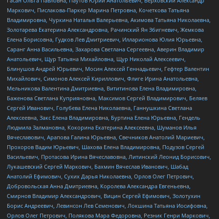
Гасан Ольга Павловна, Паутов Юрий Анатольевич, Верховский Александр
Маркович, Пислакова-Паркер Марина Петровна, Кочеткова Татьяна
Владимировна, Чуркина Наталья Валерьевна, Акимова Татьяна Николаевна,
Золотарева Екатерина Александровна, Рачинский Ян Збигневич, Жемкова
Елена Борисовна, Гудков Лев Дмитриевич, Илларионова Юлия Юрьевна,
Саранг Анна Васильевна, Захарова Светлана Сергеевна, Аверин Владимир
Анатольевич, Щур Татьяна Михайловна, Щур Николай Алексеевич,
Блинушов Андрей Юрьевич, Мосин Алексей Геннадьевич, Гефтер Валентин
Михайлович, Симонов Алексей Кириллович, Флиге Ирина Анатольевна,
Мельникова Валентина Дмитриевна, Вититинова Елена Владимировна,
Баженова Светлана Куприяновна, Максимов Сергей Владимирович, Беляев
Сергей Иванович, Голубева Елена Николаевна, Ганнушкина Светлана
Алексеевна, Закс Елена Владимировна, Буртина Елена Юрьевна, Гендель
Людмила Залмановна, Кокорина Екатерина Алексеевна, Шуманов Илья
Вячеславович, Арапова Галина Юрьевна, Свечников Анатолий Мариевич,
Прохоров Вадим Юрьевич, Шахова Елена Владимировна, Подузов Сергей
Васильевич, Протасова Ирина Вячеславовна, Литинский Леонид Борисович,
Лукашевский Сергей Маркович, Бахмин Вячеслав Иванович, Шабад
Анатолий Ефимович, Сухих Дарья Николаевна, Орлов Олег Петрович,
Добровольская Анна Дмитриевна, Королева Александра Евгеньевна,
Смирнов Владимир Александрович, Вицин Сергей Ефимович, Золотухин
Борис Андреевич, Левинсон Лев Семенович, Локшина Татьяна Иосифовна,
Орлов Олег Петрович, Полякова Мара Федоровна, Резник Генри Маркович,