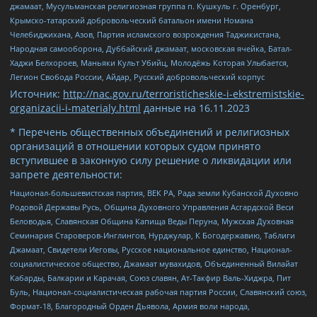
джамаат, Мусульманская религиозная группа п. Кушкуль г. Оренбург,
Крымско-татарский добровольческий батальон имени Номана
Челебиджихана, Азов, Партия исламского возрождения Таджикистана,
Народная самооборона, Дуббайский джамаат, московская ячейка, Батал-
Хаджи Белхороев, Маньяки Культ Убийц, Молодёжь Которая Улыбается,
Легион Свобода России, Айдар, Русский добровольческий корпус
Источник:
http://nac.gov.ru/terroristicheskie-i-ekstremistskie-
organizacii-i-materialy.html
данные на
16.11.2023
* Перечень общественных объединений и религиозных
организаций в отношении которых судом принято
вступившее в законную силу решение о ликвидации или
запрете деятельности:
Национал-большевистская партия, ВЕК РА, Рада земли Кубанской Духовно
Родовой Державы Русь, Община Духовного Управления Асгардской Веси
Беловодья, Славянская Община Капища Веды Перуна, Мужская Духовная
Семинария Староверов-Инглингов, Нурджулар, К Богодержавию, Таблиги
Джамаат, Свидетели Иеговы, Русское национальное единство, Национал-
социалистическое общество, Джамаат мувахидов, Объединенный Вилайат
Кабарды, Балкарии и Карачая, Союз славян, Ат-Такфир Валь-Хиджра, Пит
Буль, Национал-социалистическая рабочая партия России, Славянский союз,
Формат-18, Благородный Орден Дьявола, Армия воли народа,