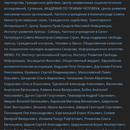
партнерства, Гражданское действие, Центр независимых социологических
исследований, Сутяжник, АКАДЕМИЯ ПО ПРАВАМ ЧЕЛОВЕКА, Центр развития
некоммерческих организаций, Частное учреждение в Калининграде Совета
Министров северных стран, Гражданское содействие, Трансперенси
Интернешнл-Р, Центр Защиты Прав Средств Массовой Информации,
Институт развития прессы - Сибирь, Частное учреждение в Санкт-
Петербурге Совета Министров Северных Стран, Фонд поддержки свободы
прессы, Гражданский контроль, Человек и Закон, Общественная комиссия
по сохранению наследия академика Сахарова, Информационное агентство
МЕМО. РУ, Институт региональной прессы, Институт Развития Свободы
Информации, Экозащита!-Женсовет, Общественный вердикт, Евразийская
антимонопольная ассоциация, Бедушев Петр Петрович, Дзугкоева Регина
Николаевна, Кривенко Сергей Владимирович, Милославский Павел
Юрьевич, Шнырова Ольга Вадимовна, Чанышева Лилия Айратовна,
Сидорович Ольга Борисовна, Туровский Александр Алексеевич, Васильева
Анастасия Евгеньевна, Ривина Анна Валерьевна, Бойко Анатолий
Николаевич, Дугин Сергей Георгиевич, Пивоваров Андрей Сергеевич,
Аверин Виталий Евгеньевич, Барахоев Магомед Бекханович, Шарипков
Олег Викторович, Мошель Ирина Ароновна, Шведов Григорий Сергеевич,
Пономарев Лев Александрович, Каргалицкий Борис Юльевич, Созаев
Валерий Валерьевич, Исламов Тимур Рифгатович, Романова Ольга
Евгеньевна, Щаров Сергей Алексадрович, Цирульников Борис Альбертович,