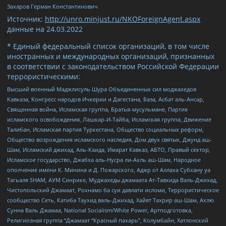
Захаров Герман Константинович
Источник:
http://unro.minjust.ru/NKOForeignAgent.aspx
данные на
24.03.2022
* Единый федеральный список организаций, в том числе
иностранных и международных организаций, признанных
в соответствии с законодательством Российской Федерации
террористическими:
Высший военный Маджлисуль Шура Объединенных сил моджахедов
Кавказа, Конгресс народов Ичкерии и Дагестана, База, Асбат аль-Ансар,
Священная война, Исламская группа, Братья-мусульмане, Партия
исламского освобождения, Лашкар-И-Тайба, Исламская группа, Движение
Талибан, Исламская партия Туркестана, Общество социальных реформ,
Общество возрождения исламского наследия, Дом двух святых, Джунд аш-
Шам, Исламский джихад, Аль-Каида, Имарат Кавказ, АБТО, Правый сектор,
Исламское государство, Джабха аль-Нусра ли-Ахль аш-Шам, Народное
ополчение имени К. Минина и Д. Пожарского, Аджр от Аллаха Субхану уа
Тагьаля SHAM, АУМ Синрике, Муджахеды джамаата Ат-Тавхида Валь-Джихад,
Чистопольский Джамаат, Рохнамо ба суи давлати исломи, Террористическое
сообщество Сеть, Катиба Таухид валь-Джихад, Хайят Тахрир аш-Шам, Ахлю
Сунна Валь Джамаа, National Socialism/White Power, Артподготовка,
Религиозная группа “Джамаат “Красный пахарь”, Колумбайн, Хатлонский