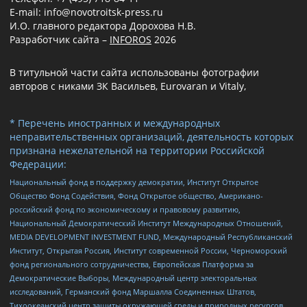
E-mail: info@novotroitsk-press.ru
И.О. главного редактора Дорохова Н.В.
Разработчик сайта –
INFOROS
2026
В титульной части сайта использованы фотографии
авторов с никами ЗК Васильев, Eurovaran и Vitaly,
* Перечень иностранных и международных
неправительственных организаций, деятельность которых
признана нежелательной на территории Российской
Федерации:
Национальный фонд в поддержку демократии, Институт Открытое
Общество Фонд Содействия, Фонд Открытое общество, Американо-
российский фонд по экономическому и правовому развитию,
Национальный Демократический Институт Международных Отношений,
MEDIA DEVELOPMENT INVESTMENT FUND, Международный Республиканский
Институт, Открытая Россия, Институт современной России, Черноморский
фонд регионального сотрудничества, Европейская Платформа за
Демократические Выборы, Международный центр электоральных
исследований, Германский фонд Маршалла Соединенных Штатов,
Тихоокеанский центр защиты окружающей среды и природных ресурсов,