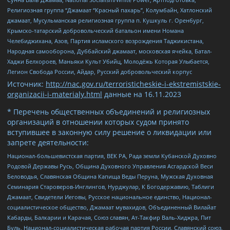
Религиозная группа “Джамаат “Красный пахарь”, Колумбайн, Хатлонский
джамаат, Мусульманская религиозная группа п. Кушкуль г. Оренбург,
Крымско-татарский добровольческий батальон имени Номана
Челебиджихана, Азов, Партия исламского возрождения Таджикистана,
Народная самооборона, Дуббайский джамаат, московская ячейка, Батал-
Хаджи Белхороев, Маньяки Культ Убийц, Молодёжь Которая Улыбается,
Легион Свобода России, Айдар, Русский добровольческий корпус
Источник:
http://nac.gov.ru/terroristicheskie-i-ekstremistskie-
organizacii-i-materialy.html
данные на
16.11.2023
* Перечень общественных объединений и религиозных
организаций в отношении которых судом принято
вступившее в законную силу решение о ликвидации или
запрете деятельности:
Национал-большевистская партия, ВЕК РА, Рада земли Кубанской Духовно
Родовой Державы Русь, Община Духовного Управления Асгардской Веси
Беловодья, Славянская Община Капища Веды Перуна, Мужская Духовная
Семинария Староверов-Инглингов, Нурджулар, К Богодержавию, Таблиги
Джамаат, Свидетели Иеговы, Русское национальное единство, Национал-
социалистическое общество, Джамаат мувахидов, Объединенный Вилайат
Кабарды, Балкарии и Карачая, Союз славян, Ат-Такфир Валь-Хиджра, Пит
Буль, Национал-социалистическая рабочая партия России, Славянский союз,