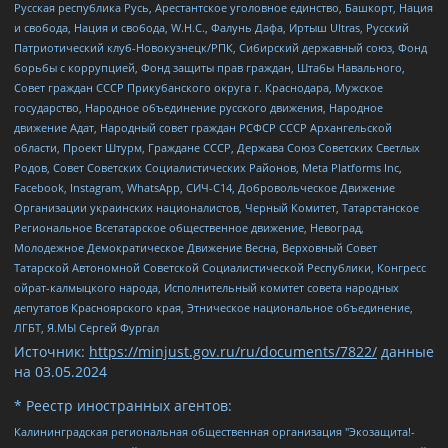
Русская республика Русь, Арестантское уголовное единство, Башкорт, Нация
и свобода, Нация и свобода, W.H.С., Фалунь Дафа, Иртыш Ultras, Русский
Патриотический клуб-Новокузнецк/РПК, Сибирский державный союз, Фонд
борьбы с коррупцией, Фонд защиты прав граждан, Штабы Навального,
Совет граждан СССР Прикубанского округа г. Краснодара, Мужское
государство, Народное объединение русского движения, Народное
движение Адат, Народный совет граждан РСФСР СССР Архангельской
области, Проект Штурм, Граждане СССР, Держава Союз Советских Светлых
Родов, Совет Советских Социалистических Районов, Meta Platforms Inc,
Facebook, Instagram, WhatsApp, СИЧ-С14, Добровольческое Движение
Организации украинских националистов, Черный Комитет, Татарстанское
Региональное Всетатарское общественное движение, Невоград,
Молодежное Демократическое Движение Весна, Верховный Совет
Татарской Автономной Советской Социалистической Республики, Конгресс
ойрат-калмыцкого народа, Исполнительный комитет совета народных
депутатов Красноярского края, Этническое национальное объединение,
ЛГБТ, Я.МЫ Сергей Фургал
Источник:
https://minjust.gov.ru/ru/documents/7822/
данные
на
03.05.2024
* Реестр иностранных агентов:
Калининградская региональная общественная организация "Экозащита!-Женсовет", Фонд содействия защите прав и свобод граждан "Общественный вердикт", Фонд "Институт Развития Свободы Информации", Частное учреждение "Информационное агентство МЕМО. РУ", Региональная общественная организация "Общественная комиссия по сохранению наследия академика Сахарова", Фонд поддержки свободы прессы, Санкт-Петербургская общественная правозащитная организация "Гражданский контроль", Межрегиональная общественная организация "Информационно-просветительский центр "Мемориал", Региональный Фонд "Центр Защиты Прав Средств Массовой Информации", с 05.12.2023 Фонд "Центр Защиты Прав Средств массовой информации", Региональная общественная благотворительная организация помощи беженцам и мигрантам "Гражданское содействие", Негосударственное образовательное учреждение дополнительного профессионального образования (повышение квалификации) специалистов "АКАДЕМИЯ ПО ПРАВАМ ЧЕЛОВЕКА", Свердловская региональная общественная организация "Сутяжник", Автономная некоммерческая организация "Центр независимых социологических исследований", Союз общественных объединений "Российский исследовательский центр по правам человека", Региональное общественное учреждение научно-информационный центр "МЕМОРИАЛ", Некоммерческая организация "Фонд защиты гласности", Автономная некоммерческая организация "Институт прав человека", Городская общественная организация "Екатеринбургское общество "МЕМОРИАЛ", Городская общественная организация "Рязанское историко-просветительское и правозащитное общество "Мемориал" (Рязанский Мемориал), Челябинский региональный орган общественной самодеятельности – женское общественное объединение "Женщины Евразии", Челябинский региональный орган общественной самодеятельности "Уральская правозащитная группа", Фонд содействия защите здоровья и социальной справедливости имени Андрея Рылькова, Автономная Некоммерческая Организация "Аналитический Центр Юрия Левады", Автономная некоммерческая организация социальной поддержки населения "Проект Апрель", Региональная общественная организация помощи женщинам и детям, находящимся в кризисной ситуации "Информационно-методический центр "Анна", Фонд содействия развитию массовых коммуникаций и правовому просвещению "Так-так-Так", Фонд содействия устойчивому развитию "Серебряная тайга", Свердловский региональный общественный фонд социальных проектов "Новое время", "Idel.Реалии", Кавказ.Реалии, Крым.Реалии, Телеканал Настоящее Время, Татаро-башкирская служба Радио Свобода (Azatliq Radiosi), Радио Свободная Европа/Радио Свобода (PCE/PC), "Сибирь.Реалии", "Фактограф", Благотворительный фонд помощи осужденным и их семьям, Автономная некоммерческая организация "Институт глобализации и социальных движений", Фонд "В защиту прав заключенных", Частное учреждение "Центр поддержки и содействия развитию средств массовой информации", Пензенский региональный общественный благотворительный фонд "Гражданский союз", "Север.Реалии", Некоммерческая организация Фонд "Правовая инициатива", Общество с ограниченной ответственностью "Радио Свободная Европа/Радио Свобода", Чешское информационное агентство "MEDIUM-ORIENT", Красноярская региональная общественная организация "Мы против СПИДа", Камалягин Денис Николаевич, Маркелов Сергей Евгеньевич, Пономарев Лев Александрович, Савицкая Людмила Алексеевна, Автономная некоммерческая организация "Центр по работе с проблемой насилия "НАСИЛИЮ.НЕТ", Межрегиональный профессиональный союз работников здравоохранения "Альянс врачей", Юридическое лицо, зарегистрированное в Латвийской Республике, SIA "Medusa Project" (регистрационный номер 40103797863, дата регистрации 10.06.2014), Некоммерческая организация "Фонд по борьбе с коррупцией", Автономная некоммерческая организация "Институт права и публичной политики", Баданин Роман Сергеевич, Гликин Максим Александрович, Железнова Мария Михайловна, Лукьянова Юлия Сергеевна, Маетная Елизавета Витальевна, Маняхин Петр Борисович, Чуракова Ольга Владимировна, Ярош Юлия Петровна, Юридическое лицо "The Insider SIA", зарегистрированное в Риге, Латвийская Республика (дата регистрации 26.06.2015), являющееся администратором доменного имени интернет-издания "The Insider SIA", https://theins.ru, Постернак Алексей Евгеньевич, Рубин Михаил Аркадьевич, Анин Роман Александрович, Юридическое лицо Istories fonds, зарегистрированное в Латвийской Республике (регистрационный номер 50008295751, дата регистрации 24.02.2020), Великовский Дмитрий Александрович, Долинина Ирина Николаевна, Мароховская Алеся Алексеевна, Шлейнов Роман Юрьевич, Шмагун Олеся Валентиновна, Общество с ограниченной ответственностью "Альтаир 2021", Общество с ограниченной ответственностью "Вега 2021", Общество с ограниченной ответственностью "Главный редактор 2021", Общество с ограниченной ответственностью "Ромашки монолит", Важенков Артем Валерьевич, Ивановская областная общественная организация "Центр гендерных исследований", Гурман Юрий Альбертович, Медиапроект "ОВД-Инфо", Егоров Владимир Владимирович, Жилинский Владимир Александрович, Общество с ограниченной ответственностью "ЗП", Иванова София Юрьевна, Карезина Инна Павловна, Кильтау Екатерина Викторовна, Петров Алексей Викторович, Пискунов Сергей Евгеньевич, Смирнов Сергей Сергеевич, Тихонов Михаил Сергеевич, Общество с ограниченной ответственностью "ЖУРНАЛИСТ-ИНОСТРАННЫЙ АГЕНТ", Арапова Галина Юрьевна, Вольтская Татьяна Анатольевна, Американская компания "Mason G.E.S. Anonymous Foundation" (США), являющаяся владельцем интернет-издания https://mnews.world/, Компания "Stichting Bellingcat", зарегистрированная в Нидерландах (дата регистрации 11.07.2018), Захаров Андрей Вячеславович, Клепиковская Екатерина Дмитриевна, Общество с ограниченной ответственностью "МЕМО", Перл Роман Александрович, Симонов Евгений Алексеевич, Соловьева Елена Анатольевна, Сотников Даниил Владимирович, Сурначева Елизавета Дмитриевна, Автономная некоммерческая организация по защите прав человека и информированию населения "Якутия – Наше Мнение", Общество с ограниченной ответственностью "Москоу диджитал медиа", с 26.01.2023 Общество с ограниченной ответственностью "Чайка Белые сады", Ветошкина Валерия Валерьевна, Заговора Максим Александрович, Межрегиональное общественное движение "Российская ЛГБТ - сеть", Оленичев Максим Владимирович, Павлов Иван Юрьевич, Скворцова Елена Сергеевна, Общество с ограниченной ответственностью "Как бы инагент", Кочетков Игорь Викторович, Общество с ограниченной ответственностью "Честные выборы", Еланчик Олег Александрович, Общество с ограниченной ответственностью "Нобелевский призыв", Гималова Регина Эмилевна, Григорьев Андрей Валерьевич, Григорьева Алина Александровна, Ассоциация по содействию защите прав призывников, альтернативнослужащих и военнослужащих "Правозащитная группа "Гражданин.Армия.Право", Хисамова Регина Фаритовна, Автономная некоммерческая организация по реализации социально-правовых программ "Лилит", Дальневосточное общественное движение "Маяк", Санкт-Петербургская ЛГБТ-инициативная группа "Выход", Инициативная группа ЛГБТ+ "Реверс", Алексеев Андрей Викторович, Бекбулатова Таисия Львовна, Беляев Иван Михайлович, Владыкина Елена Сергеевна, Гельман Марат Александрович, Никульшина Вероника Юрьевна, Толоконникова Надежда Андреевна, Шендерович Виктор Анатольевич, Общество с ограниченной ответственностью "Данное сообщение", Общество с ограниченной ответственностью Издательский дом "Новая глава", Айнбиндер Александра Александровна, Московский комьюнити-центр для ЛГБТ+инициатив, Благотворительный фонд развития филантропии, Deutsche Welle (Германия, Kurt-Schumacher-Strasse 3, 53113 Bonn), Борзунова Мария Михайловна, Воробьев Виктор Викторович, Голубева Анна Львовна, Константинова Алла Михайловна, Малкова Ирина Владимировна, Мурадов Мурад Абдулгалимович, Осетинская Елизавета Николаевна, Понасенков Евгений Николаевич, Ганапольский Матвей Юрьевич, Киселев Евгений Алексеевич, Борухович Ирина Григорьевна, Дремин Иван Тимофеевич, Дубровский Дмитрий Викторович, Красноярская региональная общественная организация поддержки и развития альтернативных образовательных технологий и межкультурных коммуникаций "ИНТЕРРА", Маяковская Екатерина Алексеевна, Фейгин Марк Захарович, Филимонов Андрей Викторович, Дзугкоева Регина Николаевна, Доброхотов Роман Александрович, Дудь Юрий Александрович, Елкин Сергей Владимирович, Кругликов Кирилл Игоревич, Сабунаева Мария Леонидовна, Семенов Алексей Владимирович, Шаинян Карен Багратович, Шульман Екатерина Михайловна, Асафьев Артур Валерьевич, Вахштайн Виктор Семенович, Венедиктов Алексей Алексеевич, Лушникова Екатерина Евгеньевна, Волков Леонид Михайлович, Невзоров Александр Глебович, Пархоменко Сергей Борисович, Сироткин Ярослав Николаевич, Кара-Мурза Владимир Владимирович, Баранова Наталья Владимировна, Гозман Леонид Яковлевич, Кагарлицкий Борис Юльевич, Климарев Михаил Валерьевич, Милов Владимир Станиславович, Автономная некоммерческая организация Краснодарский центр современного искусства "Типография", Моргенштерн Алишер Тагирович, Соболь Любовь Эдуардовна, Общество с ограниченной ответственностью "ЛИЗА НОРМ", Каспаров Гарри Кимович, Ходорковский Михаил Борисович, Общество с ограниченной ответственностью "Апрельские тезисы", Данилович Ирина Брониславовна, Кашин Олег Владимирович, Петров Николай Владимирович, Пивоваров Алексей Владимирович, Соколов Михаил Владимирович, Цветкова Юлия Владимировна, Чичваркин Евгений Александрович, Комитет против пыток/Команда против пыток, Общество с ограниченной ответственностью "Первый научный", Общество с ограниченной ответственностью "Вертолет и ко", Белоцерковская Вероника Борисовна, Кац Максим Евгеньевич, Лазарева Татьяна Юрьевна, Шаведдинов Руслан Табризович, Яшин Илья Валерьевич, Общество с ограниченной ответственностью "Иноагент ААВ", Алешковский Дмитрий Петрович, Альбац Евгения Марковна, Быков Дмитрий Львович, Галямина Юлия Евгеньевна, Лойко Сергей Леонидович, Мартынов Кирилл Константинович, Медведев Сергей Александрович, Крашенинников Федор Геннадиевич, Гордеева Катерина Вл