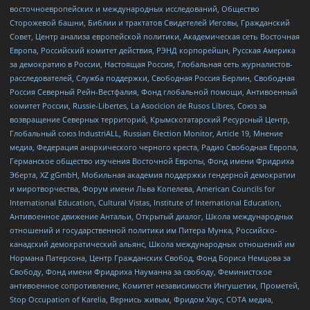
восточноевропейских и международных исследований, Общество
Сторожевой башни, Библии и трактатов Свидетелей Иеговы, Гражданский
Совет, Центр анализа европейской политики, Академическая сеть Восточная
Европа, Российский комитет действия, РЭНД корпорейшн, Русская Америка
за демократию в России, Настоящая Россия, Глобальная сеть журналистов-
расследователей, Служба поддержки, Свободная Россия Берлин, Свободная
Россия Северный Рейн-Вестфалия, Фонд глобальной помощи, Антивоенный
комитет России, Russie-Libertes, La Asocicion de Rusos Libres, Союз за
возвращение Северных территорий, Крымскотатарский Ресурсный Центр,
Глобальный союз IndustriALL, Russian Election Monitor, Article 19, Мнение
медиа, Федерация анархического черного креста, Радио Свободная Европа,
Германское общество изучения Восточной Европы, Фонд имени Фридриха
Эберта, XZ gGmbH, Мобильная академия поддержки гендерной демократии
и миротворчества, Форум имени Льва Копелева, American Councils for
International Education, Cultural Vistas, Institute of International Education,
Антивоенное движение Антальи, Открытый диалог, Школа международных
отношений и государственной политики им Питера Мунка, Российско-
канадский демократический альянс, Школа международных отношений им
Нормана Патерсона, Центр Гражданских Свобод, Фонд Бориса Немцова за
Свободу, Фонд имени Фридриха Науманна за свободу, Феминистское
антивоенное сопротивление, Комитет независимости Ингушетии, Прометей,
Stop Occupation of Karelia, Вернись живым, Фридом Хаус, СОТА медиа,