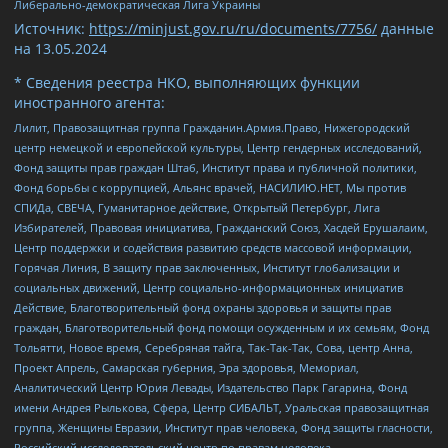
Либерально-демократическая Лига Украины
Источник:
https://minjust.gov.ru/ru/documents/7756/
данные
на
13.05.2024
* Сведения реестра НКО, выполняющих функции
иностранного агента:
Лилит, Правозащитная группа Гражданин.Армия.Право, Нижегородский
центр немецкой и европейской культуры, Центр гендерных исследований,
Фонд защиты прав граждан Штаб, Институт права и публичной политики,
Фонд борьбы с коррупцией, Альянс врачей, НАСИЛИЮ.НЕТ, Мы против
СПИДа, СВЕЧА, Гуманитарное действие, Открытый Петербург, Лига
Избирателей, Правовая инициатива, Гражданский Союз, Хасдей Ерушалаим,
Центр поддержки и содействия развитию средств массовой информации,
Горячая Линия, В защиту прав заключенных, Институт глобализации и
социальных движений, Центр социально-информационных инициатив
Действие, Благотворительный фонд охраны здоровья и защиты прав
граждан, Благотворительный фонд помощи осужденным и их семьям, Фонд
Тольятти, Новое время, Серебряная тайга, Так-Так-Так, Сова, центр Анна,
Проект Апрель, Самарская губерния, Эра здоровья, Мемориал,
Аналитический Центр Юрия Левады, Издательство Парк Гагарина, Фонд
имени Андрея Рылькова, Сфера, Центр СИБАЛЬТ, Уральская правозащитная
группа, Женщины Евразии, Институт прав человека, Фонд защиты гласности,
Российский исследовательский центр по правам человека,