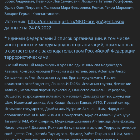
Борис Андреевич, Левинсон Лев Семенович, Локшина Татьяна Иосифовна,
Орлов Олег Петрович, Полякова Мара Федоровна, Резник Генри Маркович,
Захаров Герман Константинович
Источник:
http://unro.minjust.ru/NKOForeignAgent.aspx
данные на
24.03.2022
* Единый федеральный список организаций, в том числе
иностранных и международных организаций, признанных
в соответствии с законодательством Российской Федерации
террористическими:
Высший военный Маджлисуль Шура Объединенных сил моджахедов
Кавказа, Конгресс народов Ичкерии и Дагестана, База, Асбат аль-Ансар,
Священная война, Исламская группа, Братья-мусульмане, Партия
исламского освобождения, Лашкар-И-Тайба, Исламская группа, Движение
Талибан, Исламская партия Туркестана, Общество социальных реформ,
Общество возрождения исламского наследия, Дом двух святых, Джунд аш-
Шам, Исламский джихад, Аль-Каида, Имарат Кавказ, АБТО, Правый сектор,
Исламское государство, Джабха аль-Нусра ли-Ахль аш-Шам, Народное
ополчение имени К. Минина и Д. Пожарского, Аджр от Аллаха Субхану уа
Тагьаля SHAM, АУМ Синрике, Муджахеды джамаата Ат-Тавхида Валь-Джихад,
Чистопольский Джамаат, Рохнамо ба суи давлати исломи, Террористическое
сообщество Сеть, Катиба Таухид валь-Джихад, Хайят Тахрир аш-Шам, Ахлю
Сунна Валь Джамаа, National Socialism/White Power, Артподготовка,