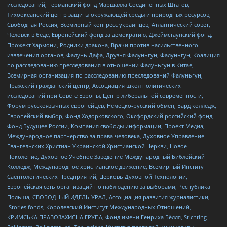
исследований, Германский фонд Маршалла Соединенных Штатов,
Тихоокеанский центр защиты окружающей среды и природных ресурсов,
Свободная Россия, Всемирный конгресс украинцев, Атлантический совет,
Человек в беде, Европейский фонд за демократию, Джеймстаунский фонд,
Прожект Хармони, Родники дракона, Врачи против насильственного
извлечения органов, Фалунь Дафа, Друзья Фалуньгун, Фалуньгун, Коалиция
по расследованию преследования в отношении Фалуньгун в Китае,
Всемирная организация по расследованию преследований Фалуньгун,
Пражский гражданский центр, Ассоциация школ политических
исследований при Совете Европы, Центр либеральной современности,
Форум русскоязычных европейцев, Немецко-русский обмен, Бард колледж,
Европейский выбор, Фонд Ходорковского, Оксфордский российский фонд,
Фонд Будущее России, Компания свободы информации, Проект Медиа,
Международное партнерство за права человека, Духовное Управление
Евангельских Христиан Украинской Христианской Церкви, Новое
Поколение, Духовное Учебное Заведение Международный Библейский
Колледж, Международное христианское движение, Всемирный Институт
Саентологических Предприятий, Церковь Духовной Технологии,
Европейская сеть организаций по наблюдению за выборами, Республика
Польша, СВОБОДНЫЙ ИДЕЛЬ-УРАЛ, Ассоциация развития журналистики,
IStories fonds, Королевский Институт Международных Отношений,
КРИМСЬКА ПРАВОЗАХИСНА ГРУПА, Фонд имени Генриха Бёлля, Stichting