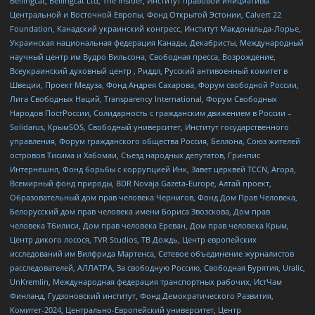
Bellingcat, Bellingcat Ltd, The Insider, Институт правовой инициативы
Центральной и Восточной Европы, Фонд Открытой Эстонии, Calvert 22
Foundation, Канадский украинский конгресс, Институт Макдональда-Лорье,
Украинская национальная федерация Канады, Декабристы, Международный
научный центр им Вудро Вильсона, Свободная пресса, Возрождение,
Всеукраинский духовный центр , Риддл, Русский антивоенный комитет в
Швеции, Проект Медуза, Фонд Андрея Сахарова, Форум свободной России,
Лига Свободных Наций, Transparеncy International, Форум Свободных
Народов ПостРоссии, Солидарность с гражданским движением в России –
Solidarus, КрымSOS, Свободный университет, Институт государственного
управления, Форум гражданского общества Россия, Беллона, Союз жителей
островов Тисима и Хабомаи, Съезд народных депутатов, Гринпис
Интернешнл, Фонд борьбы с коррупцией Инк, Завет церквей TCCN, Агора,
Всемирный фонд природы, BDR Novaja Gazeta-Europe, Алтай проект,
Образовательный дом прав человека Чернигов, Фонд Дом Прав Человека,
Белорусский дом прав человека имени Бориса Звозскова, Дом прав
человека Тбилиси, Дом прав человека Ереван, Дом прав человека Крым,
Центр дикого лосося, TVR Studios, ТВ Дождь, Центр европейских
исследований им Вилфрида Мартенса, Сетевое объединение журналистов
расследователей, АЛЛАТРА, За свободную Россию, Свободная Бурятия, Uralic,
UnKremlin, Международная федерация транспортных рабочих, ИстЧам
Финланд, Гудзоновский институт, Фонд Демократического Развития,
Комитет-2024, Центрально-Европейский университет, Центр