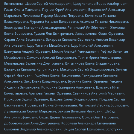
Евгеньевна, Щаров Сергей Алексадрович, Цирульников Борис Альбертович,
Гасан Ольга Павловна, Паутов Юрий Анатольевич, Верховский Александр
Маркович, Пислакова-Паркер Марина Петровна, Кочеткова Татьяна
Владимировна, Чуркина Наталья Валерьевна, Акимова Татьяна Николаевна,
Золотарева Екатерина Александровна, Рачинский Ян Збигневич, Жемкова
Елена Борисовна, Гудков Лев Дмитриевич, Илларионова Юлия Юрьевна,
Саранг Анна Васильевна, Захарова Светлана Сергеевна, Аверин Владимир
Анатольевич, Щур Татьяна Михайловна, Щур Николай Алексеевич,
Блинушов Андрей Юрьевич, Мосин Алексей Геннадьевич, Гефтер Валентин
Михайлович, Симонов Алексей Кириллович, Флиге Ирина Анатольевна,
Мельникова Валентина Дмитриевна, Вититинова Елена Владимировна,
Баженова Светлана Куприяновна, Максимов Сергей Владимирович, Беляев
Сергей Иванович, Голубева Елена Николаевна, Ганнушкина Светлана
Алексеевна, Закс Елена Владимировна, Буртина Елена Юрьевна, Гендель
Людмила Залмановна, Кокорина Екатерина Алексеевна, Шуманов Илья
Вячеславович, Арапова Галина Юрьевна, Свечников Анатолий Мариевич,
Прохоров Вадим Юрьевич, Шахова Елена Владимировна, Подузов Сергей
Васильевич, Протасова Ирина Вячеславовна, Литинский Леонид Борисович,
Лукашевский Сергей Маркович, Бахмин Вячеслав Иванович, Шабад
Анатолий Ефимович, Сухих Дарья Николаевна, Орлов Олег Петрович,
Добровольская Анна Дмитриевна, Королева Александра Евгеньевна,
Смирнов Владимир Александрович, Вицин Сергей Ефимович, Золотухин