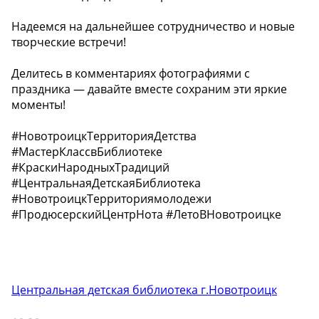
Надеемся на дальнейшее сотрудничество и новые
творческие встречи!
Делитесь в комментариях фотографиями с
праздника — давайте вместе сохраним эти яркие
моменты!
#НовотроицкТерриторияДетства
#МастерКлассвБиблиотеке
#КраскиНародныхТрадиций
#ЦентральнаяДетскаяБиблиотека
#НовотроицкТерриториямолодежи
#ПродюсерскийЦентрНота #ЛетоВНовотроицке
Центральная детская библиотека г.Новотроицк