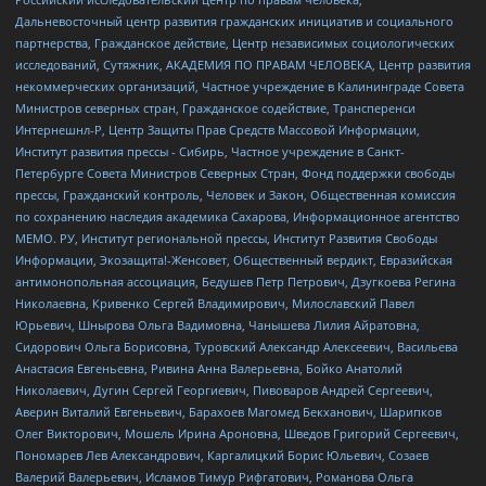
Дальневосточный центр развития гражданских инициатив и социального
партнерства, Гражданское действие, Центр независимых социологических
исследований, Сутяжник, АКАДЕМИЯ ПО ПРАВАМ ЧЕЛОВЕКА, Центр развития
некоммерческих организаций, Частное учреждение в Калининграде Совета
Министров северных стран, Гражданское содействие, Трансперенси
Интернешнл-Р, Центр Защиты Прав Средств Массовой Информации,
Институт развития прессы - Сибирь, Частное учреждение в Санкт-
Петербурге Совета Министров Северных Стран, Фонд поддержки свободы
прессы, Гражданский контроль, Человек и Закон, Общественная комиссия
по сохранению наследия академика Сахарова, Информационное агентство
МЕМО. РУ, Институт региональной прессы, Институт Развития Свободы
Информации, Экозащита!-Женсовет, Общественный вердикт, Евразийская
антимонопольная ассоциация, Бедушев Петр Петрович, Дзугкоева Регина
Николаевна, Кривенко Сергей Владимирович, Милославский Павел
Юрьевич, Шнырова Ольга Вадимовна, Чанышева Лилия Айратовна,
Сидорович Ольга Борисовна, Туровский Александр Алексеевич, Васильева
Анастасия Евгеньевна, Ривина Анна Валерьевна, Бойко Анатолий
Николаевич, Дугин Сергей Георгиевич, Пивоваров Андрей Сергеевич,
Аверин Виталий Евгеньевич, Барахоев Магомед Бекханович, Шарипков
Олег Викторович, Мошель Ирина Ароновна, Шведов Григорий Сергеевич,
Пономарев Лев Александрович, Каргалицкий Борис Юльевич, Созаев
Валерий Валерьевич, Исламов Тимур Рифгатович, Романова Ольга