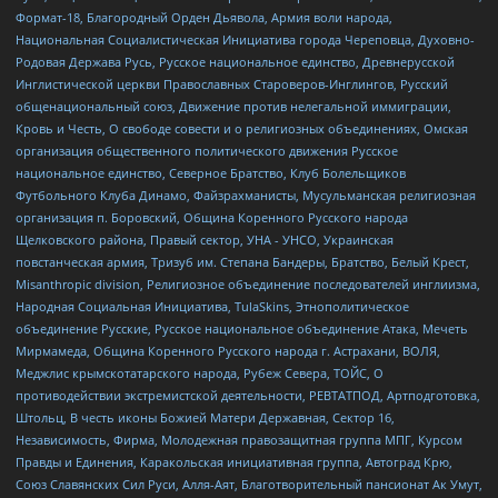
Формат-18, Благородный Орден Дьявола, Армия воли народа,
Национальная Социалистическая Инициатива города Череповца, Духовно-
Родовая Держава Русь, Русское национальное единство, Древнерусской
Инглистической церкви Православных Староверов-Инглингов, Русский
общенациональный союз, Движение против нелегальной иммиграции,
Кровь и Честь, О свободе совести и о религиозных объединениях, Омская
организация общественного политического движения Русское
национальное единство, Северное Братство, Клуб Болельщиков
Футбольного Клуба Динамо, Файзрахманисты, Мусульманская религиозная
организация п. Боровский, Община Коренного Русского народа
Щелковского района, Правый сектор, УНА - УНСО, Украинская
повстанческая армия, Тризуб им. Степана Бандеры, Братство, Белый Крест,
Misanthropic division, Религиозное объединение последователей инглиизма,
Народная Социальная Инициатива, TulaSkins, Этнополитическое
объединение Русские, Русское национальное объединение Атака, Мечеть
Мирмамеда, Община Коренного Русского народа г. Астрахани, ВОЛЯ,
Меджлис крымскотатарского народа, Рубеж Севера, ТОЙС, О
противодействии экстремистской деятельности, РЕВТАТПОД, Артподготовка,
Штольц, В честь иконы Божией Матери Державная, Сектор 16,
Независимость, Фирма, Молодежная правозащитная группа МПГ, Курсом
Правды и Единения, Каракольская инициативная группа, Автоград Крю,
Союз Славянских Сил Руси, Алля-Аят, Благотворительный пансионат Ак Умут,