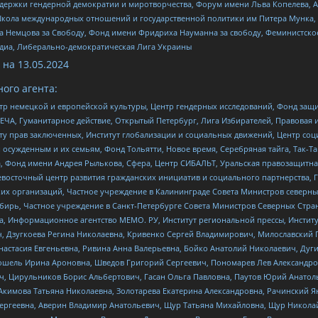
и гендерной демократии и миротворчества, Форум имени Льва Копелева, American C
г, Школа международных отношений и государственной политики им Питера Мунка
 Немцова за Свободу, Фонд имени Фридриха Науманна за свободу, Феминистско
медиа, Либерально-демократическая Лига Украины
 на
13.05.2024
ого агента:
р немецкой и европейской культуры, Центр гендерных исследований, Фонд защи
ЧА, Гуманитарное действие, Открытый Петербург, Лига Избирателей, Правовая 
иту прав заключенных, Институт глобализации и социальных движений, Центр 
ужденным и их семьям, Фонд Тольятти, Новое время, Серебряная тайга, Так-Так-
, Фонд имени Андрея Рылькова, Сфера, Центр СИБАЛЬТ, Уральская правозащитна
невосточный центр развития гражданских инициатив и социального партнерства, 
 организаций, Частное учреждение в Калининграде Совета Министров северных 
бирь, Частное учреждение в Санкт-Петербурге Совета Министров Северных Стра
а, Информационное агентство МЕМО. РУ, Институт региональной прессы, Инсти
ч, Дзугкоева Регина Николаевна, Кривенко Сергей Владимирович, Милославски
настасия Евгеньевна, Ривина Анна Валерьевна, Бойко Анатолий Николаевич, Дуг
ошель Ирина Ароновна, Шведов Григорий Сергеевич, Пономарев Лев Александро
ч, Цирульников Борис Альбертович, Гасан Ольга Павловна, Паутов Юрий Анато
Акимова Татьяна Николаевна, Золотарева Екатерина Александровна, Рачинский Я
Сергеевна, Аверин Владимир Анатольевич, Щур Татьяна Михайловна, Щур Никола