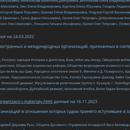
Анатольевна, Мельникова Валентина Дмитриевна, Вититинова Елена Владимировн
 Алексеевна, Закс Елена Владимировна, Буртина Елена Юрьевна, Гендель Людмил
рохоров Вадим Юрьевич, Шахова Елена Владимировна, Подузов Сергей Васильеви
й Ефимович, Сухих Дарья Николаевна, Орлов Олег Петрович, Добровольская Анн
нсон Лев Семенович, Локшина Татьяна Иосифовна, Орлов Олег Петрович, Поляк
ые на
24.03.2022
ностранных и международных организаций, признанных в соотв
нгресс народов Ичкерии и Дагестана, База, Асбат аль-Ансар, Священная война,
уркестана, Общество социальных реформ, Общество возрождения исламского насл
Нусра ли-Ахль аш-Шам, Народное ополчение имени К. Минина и Д. Пожарского, Ад
сломи, Террористическое сообщество Сеть, Катиба Таухид валь-Джихад, Хайят Тах
, Хатлонский джамаат, Мусульманская религиозная группа п. Кушкуль г. Оренбу
ная самооборона, Дуббайский джамаат, московская ячейка, Батал-Хаджи Белхор
organizacii-i-materialy.html
данные на
16.11.2023
анизаций в отношении которых судом принято вступившее в з
 Родовой Державы Русь, Община Духовного Управления Асгардской Веси Беловод