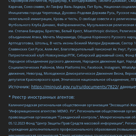
Староверов-Инглингов, Нурджулар, К Богодержавию, Таблиги Джамаат, Сви
Карачая, Союз славян, Ат-Такфир Валь-Хиджра, Пит Буль, Национал-социал
Инициатива города Череповца, Духовно-Родовая Держава Русь, Русское н
нелегальной иммиграции, Кровь и Честь, О свободе совести и о религиоз
Футбольного Клуба Динамо, Файзрахманисты, Мусульманская религиозная о
им. Степана Бандеры, Братство, Белый Крест, Misanthropic division, Рели
объединение Атака, Мечеть Мирмамеда, Община Коренного Русского народа
Артподготовка, Штольц, В честь иконы Божией Матери Державная, Сектор 1
Славянских Сил Руси, Алля-Аят, Благотворительный пансионат Ак Умут, Русск
Патриотический клуб-Новокузнецк/РПК, Сибирский державный союз, Фонд б
Народное объединение русского движения, Народное движение Адат, Народ
Социалистических Районов, Meta Platforms Inc, Facebook, Instagram, Wha
движение, Невоград, Молодежное Демократическое Движение Весна, Верхов
депутатов Красноярского края, Этническое национальное объединение, ЛГ
Источник:
https://minjust.gov.ru/ru/documents/7822/
данные
* Реестр иностранных агентов:
Калининградская региональная общественная организация "Экозащита!-Женсовет", Фонд содействия защите прав и свобод граждан "Общественный вердикт", Фонд "Институт Развития Свободы Информации", Частное учреждение "Информационное агентство МЕМО. РУ", Региональная общественная организация "Общественная комиссия по сохранению наследия академика Сахарова", Фонд поддержки свободы прессы, Санкт-Петербургская общественная правозащитная организация "Гражданский контроль", Межрегиональная общественная организация "Информационно-просветительский центр "Мемориал", Региональный Фонд "Центр Защиты Прав Средств Массовой Информации", с 05.12.2023 Фонд "Центр Защиты Прав Средств массовой информации", Региональная общественная благотворительная организация помощи беженцам и мигрантам "Гражданское содействие", Негосударственное образовательное учреждение дополнительного профессионального образования (повышение квалификации) специалистов "АКАДЕМИЯ ПО ПРАВАМ ЧЕЛОВЕКА", Свердловская региональная общественная организация "Сутяжник", Автономная некоммерческая организация "Центр независимых социологических исследований", Союз общественных объединений "Российский исследовательский центр по правам человека", Региональное общественное учреждение научно-информационный центр "МЕМОРИАЛ", Некоммерческая организация "Фонд защиты гласности", Автономная некоммерческая организация "Институт прав человека", Городская общественная организация "Екатеринбургское общество "МЕМОРИАЛ", Городская общественная организация "Рязанское историко-просветительское и правозащитное общество "Мемориал" (Рязанский Мемориал), Челябинский региональный орган общественной самодеятельности – женское общественное объединение "Женщины Евразии", Челябинский региональный орган общественной самодеятельности "Уральская правозащитная группа", Фонд содействия защите здоровья и социальной справедливости имени Андрея Рылькова, Автономная Некоммерческая Организация "Аналитический Центр Юрия Левады", Автономная некоммерческая организация социальной поддержки населения "Проект Апрель", Региональная общественная организация помощи женщинам и детям, находящимся в кризисной ситуации "Информационно-методический центр "Анна", Фонд содействия развитию массовых коммуникаций и правовому просвещению "Так-так-Так", Фонд содействия устойчивому развитию "Серебряная тайга", Свердловский региональный общественный фонд социальных проектов "Новое время", "Idel.Реалии", Кавказ.Реалии, Крым.Реалии, Телеканал Настоящее Время, Татаро-башкирская служба Радио Свобода (Azatliq Radiosi), Радио Свободная Европа/Радио Свобода (PCE/PC), "Сибирь.Реалии", "Фактограф", Благотворительный фонд помощи осужденным и их семьям, Автономная некоммерческая организация "Институт глобализации и социальных движений", Фонд "В защиту прав заключенных", Частное учреждение "Центр поддержки и содействия развитию средств массовой информации", Пензенский региональный общественный благотворительный фонд "Гражданский союз", "Север.Реалии", Некоммерческая организация Фонд "Правовая инициатива", Общество с ограниченной ответственностью "Радио Свободная Европа/Радио Свобода", Чешское информационное агентство "MEDIUM-ORIENT", Красноярская региональная общественная организация "Мы против СПИДа", Камалягин Денис Николаевич, Маркелов Сергей Евгеньевич, Пономарев Лев Александрович, Савицкая Людмила Алексеевна, Автоно