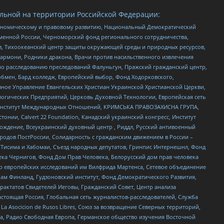
льной на территории Российской Федерации:
кономическому и правовому развитию, Национальный Демократический
менной России, Черноморский фонд регионального сотрудничества,
, Тихоокеанский центр защиты окружающей среды и природных ресурсов,
 Хармони, Родники дракона, Врачи против насильственного извлечения
по расследованию преследований Фалуньгун, Пражский гражданский центр,
бмен, Бард колледж, Европейский выбор, Фонд Ходорковского,
ное Управление Евангельских Христиан Украинской Христианской Церкви,
огических Предприятий, Церковь Духовной Технологии, Европейская сеть
ий Институт Международных Отношений, КРИМСЬКА ПРАВОЗАХИСНА ГРУПА,
стонии, Calvert 22 Foundation, Канадский украинский конгресс, Институт
ждение, Всеукраинский духовный центр , Риддл, Русский антивоенный
ародов ПостРоссии, Солидарность с гражданским движением в России –
в Тисима и Хабомаи, Съезд народных депутатов, Гринпис Интернешнл, Фонд
ека Чернигов, Фонд Дом Прав Человека, Белорусский дом прав человека
нтр европейских исследований им Вилфрида Мартенса, Сетевое объединение
Чам Финланд, Гудзоновский институт, Фонд Демократического Развития,
актатов Свидетелей Иеговы, Гражданский Совет, Центр анализа
астоящая Россия, Глобальная сеть журналистов-расследователей, Служба
a Asocicion de Rusos Libres, Союз за возвращение Северных территорий,
еста, Радио Свободная Европа, Германское общество изучения Восточной