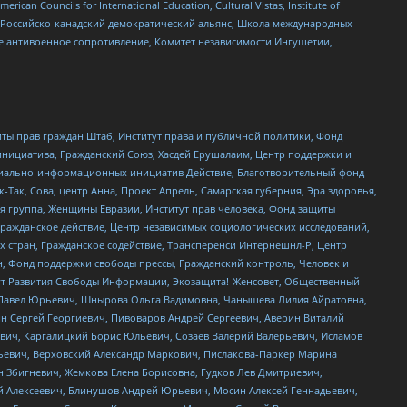
ouncils for International Education, Cultural Vistas, Institute of
, Российско-канадский демократический альянс, Школа международных
е антивоенное сопротивление, Комитет независимости Ингушетии,
ты прав граждан Штаб, Институт права и публичной политики, Фонд
инициатива, Гражданский Союз, Хасдей Ерушалаим, Центр поддержки и
социально-информационных инициатив Действие, Благотворительный фонд
Так, Сова, центр Анна, Проект Апрель, Самарская губерния, Эра здоровья,
я группа, Женщины Евразии, Институт прав человека, Фонд защиты
Гражданское действие, Центр независимых социологических исследований,
стран, Гражданское содействие, Трансперенси Интернешнл-Р, Центр
н, Фонд поддержки свободы прессы, Гражданский контроль, Человек и
тут Развития Свободы Информации, Экозащита!-Женсовет, Общественный
й Павел Юрьевич, Шнырова Ольга Вадимовна, Чанышева Лилия Айратовна,
ин Сергей Георгиевич, Пивоваров Андрей Сергеевич, Аверин Виталий
вич, Каргалицкий Борис Юльевич, Созаев Валерий Валерьевич, Исламов
льевич, Верховский Александр Маркович, Пислакова-Паркер Марина
н Збигневич, Жемкова Елена Борисовна, Гудков Лев Дмитриевич,
й Алексеевич, Блинушов Андрей Юрьевич, Мосин Алексей Геннадьевич,