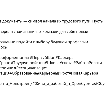
 документы — символ начала их трудового пути. Пусть
веряли свои знания, открывали для себя новые
сознанно подойти к выбору будущей профессии.
росы!
Профориентация #ПервыйШаг #Карьера
ранс #Трудоустройство#ШколаУспеха #РаботаРоссии
троицк #Ресоциализация
тация#Образование#КарьерныйРост#НоваяКарьера
ентр_Новотроицк#Живи_и_работай_в_Оренбуржье#Обу