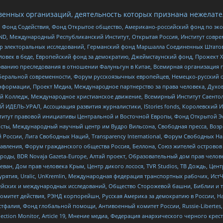
енных организаций, деятельность которых признана нежелате
 Фонд Содействия, Фонд Открытое общество, Американо-российский фонд по э
 Международный Республиканский Институт, Открытая Россия, Институт совре
р электоральных исследований, Германский фонд Маршалла Соединенных Штатов
еловек в беде, Европейский фонд за демократию, Джеймстаунский фонд, Прожект
дованию преследования в отношении Фалуньгун в Китае, Всемирная организация 
беральной современности, Форум русскоязычных европейцев, Немецко-русский о
формации, Проект Медиа, Международное партнерство за права человека, Духов
 Колледж, Международное христианское движение, Всемирный Институт Саентол
 ИДЕЛЬ-УРАЛ, Ассоциация развития журналистики, IStories fonds, Королевск
r, Институт правовой инициативы Центральной и Восточной Европы, Фонд Открытой Э
ты, Международный научный центр им Вудро Вильсона, Свободная пресса, Возро
России, Лига Свободных Наций, Transparеncy International, Форум Свободных Н
правления, Форум гражданского общества Россия, Беллона, Союз жителей острово
роды, BDR Novaja Gazeta-Europe, Алтай проект, Образовательный дом прав челов
еван, Дом прав человека Крым, Центр дикого лосося, TVR Studios, ТВ Дождь, Це
урятия, Uralic, UnKremlin, Международная федерация транспортных рабочих, Ист
ейских и международных исследований, Общество Сторожевой башни, Библии и тр
омитет действия, РЭНД корпорейшн, Русская Америка за демократию в России, Н
фалия, Фонд глобальной помощи, Антивоенный комитет России, Russie-Libertes, L
lection Monitor, Article 19, Мнение медиа, Федерация анархического черного кр