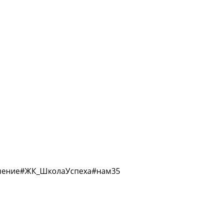
чение#ЖК_ШколаУспеха#нам35