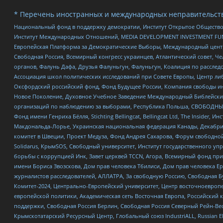
* Перечень иностранных и международных неправительств
Национальный фонд в поддержку демократии, Институт Открытое Общество
Институт Международных Отношений, MEDIA DEVELOPMENT INVESTMENT FUND,
Европейская Платформа за Демократические Выборы, Международный цент
Свободная Россия, Всемирный конгресс украинцев, Атлантический совет, Ч
органов, Фалунь Дафа, Друзья Фалуньгун, Фалуньгун, Коалиция по рассле
Ассоциация школ политических исследований при Совете Европы, Центр ли
Оксфордский российский фонд, Фонд Будущее России, Компания свободы ин
Новое Поколение, Духовное Учебное Заведение Международный Библейский
организаций по наблюдению за выборами, Республика Польша, СВОБОДНЫЙ
Фонд имени Генриха Бёлля, Stichting Bellingcat, Bellingcat Ltd, The Inside
Макдональда-Лорье, Украинская национальная федерация Канады, Декабрис
комитет в Швеции, Проект Медуза, Фонд Андрея Сахарова, Форум свободной 
Solidarus, КрымSOS, Свободный университет, Институт государственного у
борьбы с коррупцией Инк, Завет церквей TCCN, Агора, Всемирный фонд при
имени Бориса Звозскова, Дом прав человека Тбилиси, Дом прав человека Ер
журналистов расследователей, АЛЛАТРА, За свободную Россию, Свободная Б
Комитет-2024, Центрально-Европейский университет, Центр восточноевроп
европейской политики, Академическая сеть Восточная Европа, Российский к
поддержки, Свободная Россия Берлин, Свободная Россия Северный Рейн-Вест
Крымскотатарский Ресурсный Центр, Глобальный союз IndustriALL, Russian E