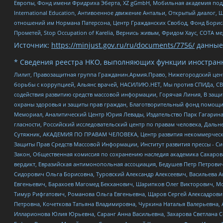
Европы, Фонд имени Фридриха Эберта, XZ gGmbH, Мобильная академия поддержк
International Education, Антивоенное движение Антальи, Открытый диало
отношений им Нормана Патерсона, Центр Гражданских Свобод, Фонд Бориса
Прометей, Stop Occupation of Karelia, Вернись живым, Фридом Хаус, СОТА 
Источник:
https://minjust.gov.ru/ru/documents/7756/
данные
* Сведения реестра НКО, выполняющих функции иностранн
Лилит, Правозащитная группа Гражданин.Армия.Право, Нижегородский цент
борьбы с коррупцией, Альянс врачей, НАСИЛИЮ.НЕТ, Мы против СПИДа, СВЕ
содействия развитию средств массовой информации, Горячая Линия, В защ
охраны здоровья и защиты прав граждан, Благотворительный фонд помощи ос
Мемориал, Аналитический Центр Юрия Левады, Издательство Парк Гагарина
гласности, Российский исследовательский центр по правам человека, Даль
Сутяжник, АКАДЕМИЯ ПО ПРАВАМ ЧЕЛОВЕКА, Центр развития некоммерческих
Защиты Прав Средств Массовой Информации, Институт развития прессы - Си
Закон, Общественная комиссия по сохранению наследия академика Сахаров
вердикт, Евразийская антимонопольная ассоциация, Бедушев Петр Петрови
Сидорович Ольга Борисовна, Туровский Александр Алексеевич, Васильева А
Евгеньевич, Барахоев Магомед Бекханович, Шарипков Олег Викторович, М
Тимур Рифгатович, Романова Ольга Евгеньевна, Щаров Сергей Алексадрови
Петровна, Кочеткова Татьяна Владимировна, Чуркина Наталья Валерьевна, 
Илларионова Юлия Юрьевна, Саранг Анна Васильевна, Захарова Светлана 