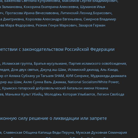
а, Баженова Светлана Куприяновна, Максимов Сергей Владимирович,
а Залмановна, Кокорина Екатерина Алексеевна, Шуманов Илья
ч, Протасова Ирина Вячеславовна, Литинский Леонид Борисович,
а Дмитриевна, Королева Александра Евгеньевна, Смирнов Владимир
ова Мара Федоровна, Резник Генри Маркович, Захаров Герман
етствии с законодательством Российской Федерации
 Исламская группа, Братья-мусульмане, Партия исламского освобождения,
едия, Дом двух святых, Джунд аш-Шам, Исламский джихад, Аль-Каида,
жр от Аллаха Субхану уа Тагьаля SHAM, АУМ Синрике, Муджахеды джамаата
рир аш-Шам, Ахлю Сунна Валь Джамаа, National Socialism/White Power,
рг, Крымско-татарский добровольческий батальон имени Номана
оев, Маньяки Культ Убийц, Молодёжь Которая Улыбается, Легион Свобода
аконную силу решение о ликвидации или запрете
ья, Славянская Община Капища Веды Перуна, Мужская Духовная Семинария