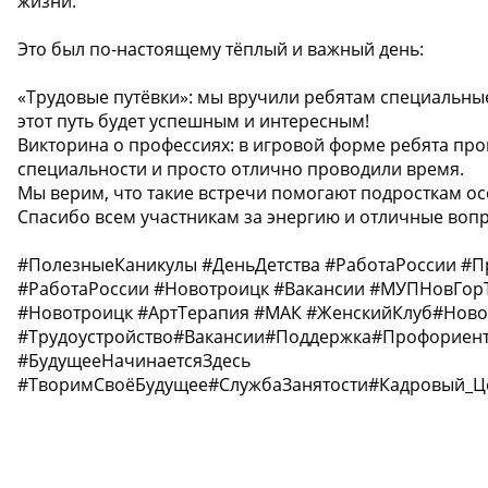
жизни.
Это был по-настоящему тёплый и важный день:
«Трудовые путёвки»: мы вручили ребятам специальные
этот путь будет успешным и интересным!
Викторина о профессиях: в игровой форме ребята про
специальности и просто отлично проводили время.
Мы верим, что такие встречи помогают подросткам о
Спасибо всем участникам за энергию и отличные воп
#ПолезныеКаникулы #ДеньДетства #РаботаРоссии #
#РаботаРоссии #Новотроицк #Вакансии #МУПНовГорТ
#Новотроицк #АртТерапия #МАК #ЖенскийКлуб#Ново
#Трудоустройство#Вакансии#Поддержка#Профориен
#БудущееНачинаетсяЗдесь
#ТворимСвоёБудущее#СлужбаЗанятости#Кадровый_Ц