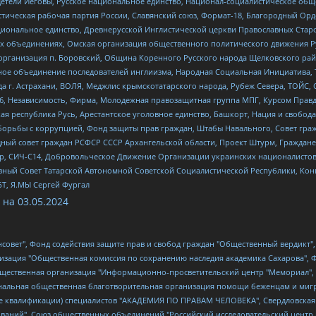
детели Иеговы, Русское национальное единство, Национал-социалистическое об
истическая рабочая партия России, Славянский союз, Формат-18, Благородный Ор
ациональное единство, Древнерусской Инглистической церкви Православных Ста
ных объединениях, Омская организация общественного политического движения Р
рганизация п. Боровский, Община Коренного Русского народа Щелковского район
гиозное объединение последователей инглиизма, Народная Социальная Инициатива,
 г. Астрахани, ВОЛЯ, Меджлис крымскотатарского народа, Рубеж Севера, ТОЙС, 
6, Независимость, Фирма, Молодежная правозащитная группа МПГ, Курсом Правд
ая республика Русь, Арестантское уголовное единство, Башкорт, Нация и свобода,
орьбы с коррупцией, Фонд защиты прав граждан, Штабы Навального, Совет гражд
ный совет граждан РСФСР СССР Архангельской области, Проект Штурм, Граждане 
tsApp, СИЧ-С14, Добровольческое Движение Организации украинских националисто
ный Совет Татарской Автономной Советской Социалистической Республики, Кон
БТ, Я.МЫ Сергей Фургал
 на
03.05.2024
мная некоммерческая организация "Центр по работе с проблемой насилия "НАСИЛИЮ.НЕТ", Межрегиональный профессиональный союз работников здравоохранения "Альянс врачей", Юридическое лицо, зарегистрированное в Латвийской Республике, SIA "Medusa Project" (регистрационный номер 40103797863, дата регистрации 10.06.2014), Некоммерческая организация "Фонд по борьбе с коррупцией", Автономная некоммерческая организация "Институт права и публичной политики", Баданин Роман Сергеевич, Гликин Максим Александрович, Железнова Мария Михайловна, Лукьянова Юлия Сергеевна, Маетная Елизавета Витальевна, Маняхин Петр Борисович, Чуракова Ольга Владимировна, Ярош Юлия Петровна, Юридическое лицо "The Insider SIA", зарегистрированное в Риге, Латвийская Республика (дата регистрации 26.06.2015), являющееся администратором доменного имени интернет-издания "The Insider SIA", https://theins.ru, Постернак Алексей Евгеньевич, Рубин Михаил Аркадьевич, Анин Роман Александрович, Юридическое лицо Istories fonds, зарегистрированное в Латвийской Республике (регистрационный номер 50008295751, дата регистрации 24.02.2020), Великовский Дмитрий Александрович, Долинина Ирина Николаевна, Мароховская Алеся Алексеевна, Шлейнов Роман Юрьевич, Шмагун Олеся Валентиновна, Общество с ограниченной ответственностью "Альтаир 2021", Общество с ограниченной ответственностью "Вега 2021", Общество с ограниченной ответственностью "Главный редактор 2021", Общество с ограниченной ответственностью "Ромашки монолит", Важенков Артем Валерьевич, Ивановская областная общественная организация "Центр гендерных исследований", Гурман Юрий Альбертович, Медиапроект "ОВД-Инфо", Егоров Владимир Владимирович, Жилинский Владимир Александрович, Общество с ограниченной ответственностью "ЗП", Иванова София Юрьевна, Карезина Инна Павловна, Кильтау Екатерина Викторовна, Петров Алексей Викторович, Пискунов Сергей Евгеньевич, Смирнов Сергей Сергеевич, Тихонов Михаил Сергеевич, Общество с ограниченной ответственностью "ЖУРНАЛИСТ-ИНОСТРАННЫЙ АГЕНТ", Арапова Галина Юрьевна, Вольтская Татьяна Анатольевна, Американская компания "Mason G.E.S. Anonymous Foundation" (США), являющаяся владельцем интернет-издания https://mnews.world/, Компания "Stichting Bellingcat", зарегистрированная в Нидерландах (дата регистрации 11.07.2018), Захаров Андрей Вячеславович, Клепиковская Екатерина Дмитриевна, Общество с ограниченной ответственностью "МЕМО", Перл Роман Александрович, Симонов Евгений Алексеевич, Соловьева Елена Анатольевна, Сотников Даниил Владимирович, Сурначева Елизавета Дмитриевна, Автономная некоммерческая организация по защите прав человека и информированию населения "Якутия – Наше Мнение", Общество с ограниченной ответственностью "Москоу диджитал медиа", с 26.01.2023 Общество с ограниченной ответственностью "Чайка Белые сады", Ветошкина Валерия Валерьевна, Заговора Максим Александрович, Межрегиональное общественное движение "Российская ЛГБТ - сеть", Оленичев Максим Владимирович, Павлов Иван Юрьевич, Скворцова Елена Сергеевна, Общество с ограниченной ответственностью "Как бы инагент", Кочетков Игорь Викторович, Общество с ограниченной ответственностью "Честные выборы", Еланчик Олег Александрович, Общество с ограниченной ответственностью "Нобелевский призыв", Гималова Регина Эмилевна, Григорьев Андрей Валерьевич, Григорьева Алина Александровна, Ассоциация по содействию защите прав призывников, альтернативнослужащих и военнослужащих "Правозащитная группа "Гражданин.Армия.Право", Хисамова Регина Фаритовна, Автономная некоммерческая организация по реализации социально-правовых программ "Лилит", Дальн