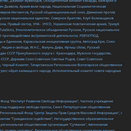
щество, Джамаат мувахидов, Объединенный Вилайат Кабарды, Балкарии и
ден Дьявола, Армия воли народа, Национальная Социалистическая
роверов-Инглингов, Русский общенациональный союз, Движение против
усское национальное единство, Северное Братство, Клуб Болельщиков
а, Правый сектор, УНА - УНСО, Украинская повстанческая армия, Тризуб
 TulaSkins, Этнополитическое объединение Русские, Русское национальное
О противодействии экстремистской деятельности, РЕВТАТПОД,
ы и Единения, Каракольская инициативная группа, Автоград Крю, Союз
 Нация и свобода, W.H.С., Фалунь Дафа, Иртыш Ultras, Русский
ан СССР Прикубанского округа г. Краснодара, Мужское государство,
СССР, Держава Союз Советских Светлых Родов, Совет Советских
в, Черный Комитет, Татарстанское Региональное Всетатарское общественное
гресс ойрат-калмыцкого народа, Исполнительный комитет совета народных
евосточное общественное движение "Маяк", Санкт-Петербургская ЛГБТ-инициативная группа "Выход", Инициативная группа ЛГБТ+ "Реверс", Алексеев Андрей Викторович, Бекбулатова Таисия Львовна, Беляев Иван Михайлович, Владыкина Елена Сергеевна, Гельман Марат Александрович, Никульшина Вероника Юрьевна, Толоконникова Надежда Андреевна, Шендерович Виктор Анатольевич, Общество с ограниченной ответственностью "Данное сообщение", Общество с ограниченной ответственностью Издательский дом "Новая глава", Айнбиндер Александра Александровна, Московский комьюнити-центр для ЛГБТ+инициатив, Благотворительный фонд развития филантропии, Deutsche Welle (Германия, Kurt-Schumacher-Strasse 3, 53113 Bonn), Борзунова Мария Михайловна, Воробьев Виктор Викторович, Голубева Анна Львовна, Константинова Алла Михайловна, Малкова Ирина Владимировна, Мурадов Мурад Абдулгалимович, Осетинская Елизавета Николаевна, Понасенков Евгений Николаевич, Ганапольский Матвей Юрьевич, Киселев Евгений Алексеевич, Борухович Ирина Григорьевна, Дремин Иван Тимофеевич, Дубровский Дмитрий Викторович, Красноярская региональная общественная организация поддержки и развития альтернативных образовательных технологий и межкультурных коммуникаций "ИНТЕРРА", Маяковская Екатерина Алексеевна, Фейгин Марк Захарович, Филимонов Андрей Викторович, Дзугкоева Регина Николаевна, Доброхотов Роман Александрович, Дудь Юрий Александрович, Елкин Сергей Владимирович, Кругликов Кирилл Игоревич, Сабунаева Мария Леонидовна, Семенов Алексей Владимирович, Шаинян Карен Багратович, Шульман Екатерина Михайловна, Асафьев Артур Валерьевич, Вахштайн Виктор Семенович, Венедиктов Алексей Алексеевич, Лушникова Екатерина Евгеньевна, Волков Леонид Михайлович, Невзоров Александр Глебович, Пархоменко Сергей Борисович, Сироткин Ярослав Николаевич, Кара-Мурза Владимир Владимирович, Баранова Наталья Владимировна, Гозман Леонид Яковлевич, Кагарлицкий Борис Юльевич, Климарев Михаил Валерьевич, Милов Владимир Станиславович, Автономная некоммерческая организация Краснодарский центр современного искусства "Типография", Моргенштерн Алишер Тагирович, Соболь Любовь Эдуардовна, Общество с ограниченной ответственностью "ЛИЗА НОРМ", Каспаров Гарри Кимович, Ходорковский Михаил Борисович, Общество с ограниченной ответственностью "Апрельские тезисы", Данилович Ирина Брониславовна, Кашин Олег Владимирович, Петров Николай Владимирович, Пивоваров Алексей Владимирович, Соколов Михаил Владимирович, Цветкова Юлия Владимировна, Чичваркин Евгений Александрович, Комитет против пыток/Команда против пыток, Общество с ограниченной ответственностью "Первый научный", Общество с ограниченной ответственностью "Вертолет и ко", Белоцерковская Вероника Борисовна, Кац Максим Евгеньевич, Лазарева Татьяна Юрьевна, Шаведдинов Руслан Табризович, Яшин Илья Валерьевич, Общество с ограниченной ответственностью "Иноагент ААВ", Алешковский Дмитрий Петрович, Альбац Евгения Марковна, Быков Дмитрий Львович, Галямина Юлия Евгеньевна, Лойко Сергей Леонидович, Мартынов Кирилл Константинович, Медведев Сергей Александрович, Крашенинников Федор Геннадиевич, Гордеева Катерина Вл