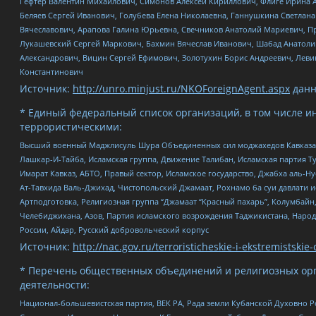
Гефтер Валентин Михайлович, Симонов Алексей Кириллович, Флиге Ирина 
Беляев Сергей Иванович, Голубева Елена Николаевна, Ганнушкина Светлана
Вячеславович, Арапова Галина Юрьевна, Свечников Анатолий Мариевич, П
Лукашевский Сергей Маркович, Бахмин Вячеслав Иванович, Шабад Анатоли
Александрович, Вицин Сергей Ефимович, Золотухин Борис Андреевич, Леви
Константинович
Источник:
http://unro.minjust.ru/NKOForeignAgent.aspx
данн
* Единый федеральный список организаций, в том числе и
террористическими:
Высший военный Маджлисуль Шура Объединенных сил моджахедов Кавказа, Ко
Лашкар-И-Тайба, Исламская группа, Движение Талибан, Исламская партия Т
Имарат Кавказ, АБТО, Правый сектор, Исламское государство, Джабха аль-
Ат-Тавхида Валь-Джихад, Чистопольский Джамаат, Рохнамо ба суи давлати и
Артподготовка, Религиозная группа “Джамаат “Красный пахарь”, Колумбайн
Челебиджихана, Азов, Партия исламского возрождения Таджикистана, Народ
России, Айдар, Русский добровольческий корпус
Источник:
http://nac.gov.ru/terroristicheskie-i-ekstremistskie-
* Перечень общественных объединений и религиозных орг
деятельности:
Национал-большевистская партия, ВЕК РА, Рада земли Кубанской Духовно