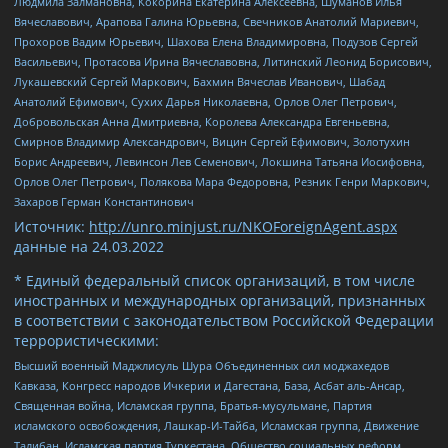
Людмила Залмановна, Кокорина Екатерина Алексеевна, Шуманов Илья
Вячеславович, Арапова Галина Юрьевна, Свечников Анатолий Мариевич,
Прохоров Вадим Юрьевич, Шахова Елена Владимировна, Подузов Сергей
Васильевич, Протасова Ирина Вячеславовна, Литинский Леонид Борисович,
Лукашевский Сергей Маркович, Бахмин Вячеслав Иванович, Шабад
Анатолий Ефимович, Сухих Дарья Николаевна, Орлов Олег Петрович,
Добровольская Анна Дмитриевна, Королева Александра Евгеньевна,
Смирнов Владимир Александрович, Вицин Сергей Ефимович, Золотухин
Борис Андреевич, Левинсон Лев Семенович, Локшина Татьяна Иосифовна,
Орлов Олег Петрович, Полякова Мара Федоровна, Резник Генри Маркович,
Захаров Герман Константинович
Источник:
http://unro.minjust.ru/NKOForeignAgent.aspx
данные на
24.03.2022
* Единый федеральный список организаций, в том числе
иностранных и международных организаций, признанных
в соответствии с законодательством Российской Федерации
террористическими:
Высший военный Маджлисуль Шура Объединенных сил моджахедов
Кавказа, Конгресс народов Ичкерии и Дагестана, База, Асбат аль-Ансар,
Священная война, Исламская группа, Братья-мусульмане, Партия
исламского освобождения, Лашкар-И-Тайба, Исламская группа, Движение
Талибан, Исламская партия Туркестана, Общество социальных реформ,