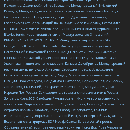
Поколение, Духовное Учебное Заведение Международный Библейский
Колледж, Международное христианское движение, Всемирный Институт
Саентологических Предприятий, Церковь Духовной Технологии,
Европейская сеть организаций по наблюдению за выборами, Республика
Польша, СВОБОДНЫЙ ИДЕЛЬ-УРАЛ, Ассоциация развития журналистики,
IStories fonds, Королевский Институт Международных Отношений,
КРИМСЬКА ПРАВОЗАХИСНА ГРУПА, Фонд имени Генриха Бёлля, Stichting
Bellingcat, Bellingcat Ltd, The Insider, Институт правовой инициативы
Центральной и Восточной Европы, Фонд Открытой Эстонии, Calvert 22
Foundation, Канадский украинский конгресс, Институт Макдональда-Лорье,
Украинская национальная федерация Канады, Декабристы, Международный
научный центр им Вудро Вильсона, Свободная пресса, Возрождение,
Всеукраинский духовный центр , Риддл, Русский антивоенный комитет в
Швеции, Проект Медуза, Фонд Андрея Сахарова, Форум свободной России,
Лига Свободных Наций, Transparеncy International, Форум Свободных
Народов ПостРоссии, Солидарность с гражданским движением в России –
Solidarus, КрымSOS, Свободный университет, Институт государственного
управления, Форум гражданского общества Россия, Беллона, Союз жителей
островов Тисима и Хабомаи, Съезд народных депутатов, Гринпис
Интернешнл, Фонд борьбы с коррупцией Инк, Завет церквей TCCN, Агора,
Всемирный фонд природы, BDR Novaja Gazeta-Europe, Алтай проект,
Образовательный дом прав человека Чернигов, Фонд Дом Прав Человека,