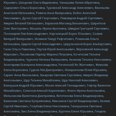
Юрьевич, Шнырова Ольга Вадимовна, Чанышева Лилия Айратовна,
Сидорович Ольга Борисовна, Туровский Александр Алексеевич, Васильева
Анастасия Евгеньевна, Ривина Анна Валерьевна, Бойко Анатолий
Николаевич, Дугин Сергей Георгиевич, Пивоваров Андрей Сергеевич,
Аверин Виталий Евгеньевич, Барахоев Магомед Бекханович, Шарипков
Олег Викторович, Мошель Ирина Ароновна, Шведов Григорий Сергеевич,
Пономарев Лев Александрович, Каргалицкий Борис Юльевич, Созаев
Валерий Валерьевич, Исламов Тимур Рифгатович, Романова Ольга
Евгеньевна, Щаров Сергей Алексадрович, Цирульников Борис Альбертович,
Гасан Ольга Павловна, Паутов Юрий Анатольевич, Верховский Александр
Маркович, Пислакова-Паркер Марина Петровна, Кочеткова Татьяна
Владимировна, Чуркина Наталья Валерьевна, Акимова Татьяна Николаевна,
Золотарева Екатерина Александровна, Рачинский Ян Збигневич, Жемкова
Елена Борисовна, Гудков Лев Дмитриевич, Илларионова Юлия Юрьевна,
Саранг Анна Васильевна, Захарова Светлана Сергеевна, Аверин Владимир
Анатольевич, Щур Татьяна Михайловна, Щур Николай Алексеевич,
Блинушов Андрей Юрьевич, Мосин Алексей Геннадьевич, Гефтер Валентин
Михайлович, Симонов Алексей Кириллович, Флиге Ирина Анатольевна,
Мельникова Валентина Дмитриевна, Вититинова Елена Владимировна,
Баженова Светлана Куприяновна, Максимов Сергей Владимирович, Беляев
Сергей Иванович, Голубева Елена Николаевна, Ганнушкина Светлана
Алексеевна, Закс Елена Владимировна, Буртина Елена Юрьевна, Гендель