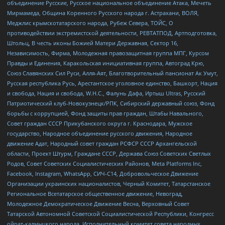
объединение Русские, Русское национальное объединение Атака, Мечеть
Мирмамеда, Община Коренного Русского народа г. Астрахани, ВОЛЯ,
Меджлис крымскотатарского народа, Рубеж Севера, ТОЙС, О
противодействии экстремистской деятельности, РЕВТАТПОД, Артподготовка,
Штольц, В честь иконы Божией Матери Державная, Сектор 16,
Независимость, Фирма, Молодежная правозащитная группа МПГ, Курсом
Правды и Единения, Каракольская инициативная группа, Автоград Крю,
Союз Славянских Сил Руси, Алля-Аят, Благотворительный пансионат Ак Умут,
Русская республика Русь, Арестантское уголовное единство, Башкорт, Нация
и свобода, Нация и свобода, W.H.С., Фалунь Дафа, Иртыш Ultras, Русский
Патриотический клуб-Новокузнецк/РПК, Сибирский державный союз, Фонд
борьбы с коррупцией, Фонд защиты прав граждан, Штабы Навального,
Совет граждан СССР Прикубанского округа г. Краснодара, Мужское
государство, Народное объединение русского движения, Народное
движение Адат, Народный совет граждан РСФСР СССР Архангельской
области, Проект Штурм, Граждане СССР, Держава Союз Советских Светлых
Родов, Совет Советских Социалистических Районов, Meta Platforms Inc,
Facebook, Instagram, WhatsApp, СИЧ-С14, Добровольческое Движение
Организации украинских националистов, Черный Комитет, Татарстанское
Региональное Всетатарское общественное движение, Невоград,
Молодежное Демократическое Движение Весна, Верховный Совет
Татарской Автономной Советской Социалистической Республики, Конгресс
ойрат-калмыцкого народа, Исполнительный комитет совета народных