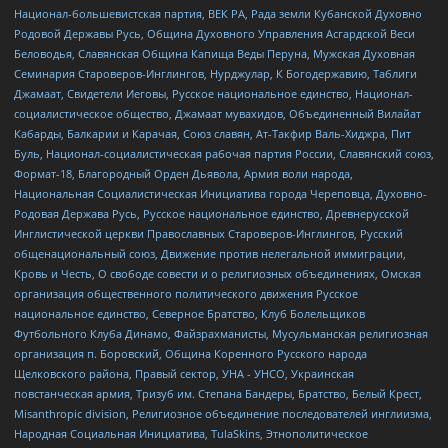
Национал-большевистская партия, ВЕК РА, Рада земли Кубанской Духовно
Родовой Державы Русь, Община Духовного Управления Асгардской Веси
Беловодья, Славянская Община Капища Веды Перуна, Мужская Духовная
Семинария Староверов-Инглингов, Нурджулар, К Богодержавию, Таблиги
Джамаат, Свидетели Иеговы, Русское национальное единство, Национал-
социалистическое общество, Джамаат мувахидов, Объединенный Вилайат
Кабарды, Балкарии и Карачая, Союз славян, Ат-Такфир Валь-Хиджра, Пит
Буль, Национал-социалистическая рабочая партия России, Славянский союз,
Формат-18, Благородный Орден Дьявола, Армия воли народа,
Национальная Социалистическая Инициатива города Череповца, Духовно-
Родовая Держава Русь, Русское национальное единство, Древнерусской
Инглистической церкви Православных Староверов-Инглингов, Русский
общенациональный союз, Движение против нелегальной иммиграции,
Кровь и Честь, О свободе совести и о религиозных объединениях, Омская
организация общественного политического движения Русское
национальное единство, Северное Братство, Клуб Болельщиков
Футбольного Клуба Динамо, Файзрахманисты, Мусульманская религиозная
организация п. Боровский, Община Коренного Русского народа
Щелковского района, Правый сектор, УНА - УНСО, Украинская
повстанческая армия, Тризуб им. Степана Бандеры, Братство, Белый Крест,
Misanthropic division, Религиозное объединение последователей инглиизма,
Народная Социальная Инициатива, TulaSkins, Этнополитическое