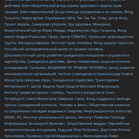
Действие, Благотворительный фонд охраны здоровья и защиты прав
граждан, Благотворительный фонд помощи осужденным и их семьям, Фонд
Тольятти, Новое время, Серебряная тайга, Так-Так-Так, Сова, центр Анна,
Проект Апрель, Самарская губерния, Эра здоровья, Мемориал,
Аналитический Центр Юрия Левады, Издательство Парк Гагарина, Фонд
имени Андрея Рылькова, Сфера, Центр СИБАЛЬТ, Уральская правозащитная
группа, Женщины Евразии, Институт прав человека, Фонд защиты гласности,
Российский исследовательский центр по правам человека,
Дальневосточный центр развития гражданских инициатив и социального
партнерства, Гражданское действие, Центр независимых социологических
исследований, Сутяжник, АКАДЕМИЯ ПО ПРАВАМ ЧЕЛОВЕКА, Центр развития
некоммерческих организаций, Частное учреждение в Калининграде Совета
Министров северных стран, Гражданское содействие, Трансперенси
Интернешнл-Р, Центр Защиты Прав Средств Массовой Информации,
Институт развития прессы - Сибирь, Частное учреждение в Санкт-
Петербурге Совета Министров Северных Стран, Фонд поддержки свободы
прессы, Гражданский контроль, Человек и Закон, Общественная комиссия
по сохранению наследия академика Сахарова, Информационное агентство
МЕМО. РУ, Институт региональной прессы, Институт Развития Свободы
Информации, Экозащита!-Женсовет, Общественный вердикт, Евразийская
антимонопольная ассоциация, Бедушев Петр Петрович, Дзугкоева Регина
Николаевна, Кривенко Сергей Владимирович, Милославский Павел