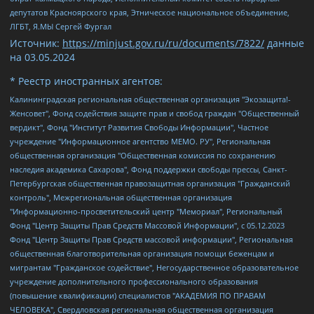
депутатов Красноярского края, Этническое национальное объединение,
ЛГБТ, Я.МЫ Сергей Фургал
Источник:
https://minjust.gov.ru/ru/documents/7822/
данные
на
03.05.2024
* Реестр иностранных агентов:
Калининградская региональная общественная организация "Экозащита!-Женсовет", Фонд содействия защите прав и свобод граждан "Общественный вердикт", Фонд "Институт Развития Свободы Информации", Частное учреждение "Информационное агентство МЕМО. РУ", Региональная общественная организация "Общественная комиссия по сохранению наследия академика Сахарова", Фонд поддержки свободы прессы, Санкт-Петербургская общественная правозащитная организация "Гражданский контроль", Межрегиональная общественная организация "Информационно-просветительский центр "Мемориал", Региональный Фонд "Центр Защиты Прав Средств Массовой Информации", с 05.12.2023 Фонд "Центр Защиты Прав Средств массовой информации", Региональная общественная благотворительная организация помощи беженцам и мигрантам "Гражданское содействие", Негосударственное образовательное учреждение дополнительного профессионального образования (повышение квалификации) специалистов "АКАДЕМИЯ ПО ПРАВАМ ЧЕЛОВЕКА", Свердловская региональная общественная организация "Сутяжник", Автономная некоммерческая организация "Центр независимых социологических исследований", Союз общественных объединений "Российский исследовательский центр по правам человека", Региональное общественное учреждение научно-информационный центр "МЕМОРИАЛ", Некоммерческая организация "Фонд защиты гласности", Автономная некоммерческая организация "Институт прав человека", Городская общественная организация "Екатеринбургское общество "МЕМОРИАЛ", Городская общественная организация "Рязанское историко-просветительское и правозащитное общество "Мемориал" (Рязанский Мемориал), Челябинский региональный орган общественной самодеятельности – женское общественное объединение "Женщины Евразии", Челябинский региональный орган общественной самодеятельности "Уральская правозащитная группа", Фонд содействия защите здоровья и социальной справедливости имени Андрея Рылькова, Автономная Некоммерческая Организация "Аналитический Центр Юрия Левады", Автономная некоммерческая организация социальной поддержки населения "Проект Апрель", Региональная общественная организация помощи женщинам и детям, находящимся в кризисной ситуации "Информационно-методический центр "Анна", Фонд содействия развитию массовых коммуникаций и правовому просвещению "Так-так-Так", Фонд содействия устойчивому развитию "Серебряная тайга", Свердловский региональный общественный фонд социальных проектов "Новое время", "Idel.Реалии", Кавказ.Реалии, Крым.Реалии, Телеканал Настоящее Время, Татаро-башкирская служба Радио Свобода (Azatliq Radiosi), Радио Свободная Европа/Радио Свобода (PCE/PC), "Сибирь.Реалии", "Фактограф", Благотворительный фонд помощи осужденным и их семьям, Автономная некоммерческая организация "Институт глобализации и социальных движений", Фонд "В защиту прав заключенных", Частное учреждение "Центр поддержки и содействия развитию средств массовой информации", Пензенский региональный общественный благотворительный фонд "Гражданский союз", "Север.Реалии", Некоммерческая организация Фонд "Правовая инициатива", Общество с ограниченной ответственностью "Радио Свободная Европа/Радио Свобода", Чешское информационное агентство "MEDIUM-ORIENT", Красноярская региональная общественная организация "Мы против СПИДа", Камалягин Денис Николаевич, Маркелов Сергей Евгеньевич, Пономарев Лев Александрович, Савицкая Людмила Алексеевна, Автономная некоммерческая организация "Центр по работе с проблемой насилия "НАСИЛИЮ.НЕТ", Межрегиональный профессиональный союз работников здравоохранения "Альянс врачей", Юридическое лицо, зарегистрированное в Латвийской Республике, SIA "Medusa Project" (регистрационный номер 40103797863, дата регистрации 10.06.2014), Некоммерческая организация "Фонд по борьбе с коррупцией", Автономная некоммерческая организация "Институт права и публичной политики", Баданин Роман Сергеевич, Гликин Максим Александрович, Железнова Мария Михайловна, Лукьянова Юлия Сергеевна, Маетная Елизавета Витальевна, Маняхин Петр Борисович, Чуракова Ольга Владимировна, Ярош Юлия Петровна, Юридическое лицо "The Insider SIA", зарегистрированное в Риге, Латвийская Республика (дата регистрации 26.06.2015), являющееся администратором доменного имени интернет-издания "The Insider SIA", https://theins.ru, Постернак Алексей Евгеньевич, Рубин Михаил Аркадьевич, Анин Роман Александрович, Юридическое лицо Istories fonds, зарегистрированное в Латвийской Республике (регистрационный номер 50008295751, дата регистрации 24.02.2020), Великовский Дмитрий Александрович, Долинина Ирина Николаевна, Мароховская Алеся Алексеевна, Шлейнов Роман Юрьевич, Шмагун Олеся Валентиновна, Общество с ограниченной ответственностью "Альтаир 2021", Общество с ограниченной ответственностью "Вега 2021", Общество с ограниченной ответственностью "Главный редактор 2021", Общество с ограниченной ответственностью "Ромашки монолит", Важенков Артем Валерьевич, Ивановская областная общественная организация "Центр гендерных исследований", Гурман Юрий Альбертович, Медиапроект "ОВД-Инфо", Егоров Владимир Владимирович, Жилинский Владимир Александрович, Общество с ограниченной ответственностью "ЗП", Иванова София Юрьевна, Карезина Инна Павловна, Кильтау Екатерина Викторовна, Петров Алексей Викторович, Пискунов Сергей Евгеньевич, Смирнов Сергей Сергеевич, Тихонов Михаил Сергеевич, Общество с ограниченной ответственностью "ЖУРНАЛИСТ-ИНОСТРАННЫЙ АГЕНТ", Арапова Галина Юрьевна, Вольтская Татьяна Анатольевна, Американская компания "Mason G.E.S. Anonymous Foundation" (США), являющаяся владельцем интернет-издания https://mnews.world/, Компания "Stichting Bellingcat", зарегистрированная в Нидерландах (дата регистрации 11.07.2018), Захаров Андрей Вячеславович, Клепиковская Екатерина Дмитриевна, Общество с ограниченной ответственностью "МЕМО", Перл Роман Александрович, Симонов Евгений Алексеевич, Соловьева Елена Анатольевна, Сотников Даниил Владимирович, Сурначева Елизавета Дмитриевна, Автономная некоммерческая организация по защите прав человека и информированию населения "Якутия – Наше Мнение", Общество с ограниченной ответственностью "Москоу диджитал медиа", с 26.01.2023 Общество с ограниченной ответственностью "Чайка Белые сады", Ветошкина Валерия Валерьевна, Заговора Максим Александрович, Межрегиональное общественное движение "Российская ЛГБТ - сеть", Оленичев Максим Владимирович, Павлов Иван Юрьевич, Скворцова Елена Сергеевна, Общество с ограниченной ответственностью "Как бы инагент", Кочетков Игорь Викторович, Общество с ограниченной ответственностью "Честные выборы", Еланчик Олег Александрович, Общество с ограниченной ответственностью "Нобелевский призыв", Гималова Регина Эмилевна, Григорьев Андрей Валерьевич, Григорьева Алина Александровна, Ассоциация по содействию защите прав призывников, альтернативнослужащих и военнослужащих "Правозащитная группа "Гражданин.Армия.Право", Хисамова Регина Фаритовна, Автономная некоммерческая организация по реализации социально-правовых программ "Лилит", Дальневосточное общественное движение "Маяк", Санкт-Петербургская ЛГБТ-инициативная группа "Выход", Инициативная группа ЛГБТ+ "Реверс", Алексеев Андрей Викторович, Бекбулатова Таисия Львовна, Беляев Иван Михайлович, Владыкина Елена Сергеевна, Гельман Марат Александрович, Никульшина Вероника Юрьевна, Толоконникова Надежда Андреевна, Шендерович Виктор Анатольевич, Общество с ограниченной ответственностью "Данное сообщение", Общество с ограниченной ответственностью Издательский дом "Новая глава", Айнбиндер Александра Александровна, Московский комьюнити-центр для ЛГБТ+инициатив, Благотворительный фонд развития филантропии, Deutsche Welle (Германия, Kurt-Schumacher-Strasse 3, 53113 Bonn), Борзунова Мария Михайловна, Воробьев Виктор Викторович, Голубева Анна Львовна, Константинова Алла Михайловна, Малкова Ирина Владимировна, Мурадов Мурад Абдулгалимович, Осетинская Елизавета Николаевна, Понасенков Евгений Николаевич, Ганапольский Матвей Юрьевич, Киселев Евгений Алексеевич, Борухович Ирина Григорьевна, Дремин Иван Тимофеевич, Дубровский Дмитрий Викторович, Красноярская региональная общественная организация поддержки и развития альтернативных образовательных технологий и межкультурных коммуникаций "ИНТЕРРА", Маяковская Екатерина Алексеевна, Фейгин Марк Захарович, Филимонов Андрей Викторович, Дзугкоева Регина Николаевна, Доброхотов Роман Александрович, Дудь Юрий Александрович, Елкин Сергей Владимирович, Кругликов Кирилл Игоревич, Сабунаева Мария Леонидовна, Семенов Алексей Владимирович, Шаинян Карен Багратович, Шульман Екатерина Михайловна, Асафьев Артур Валерьевич, Вахштайн Виктор Семенович, Венедиктов Алексей Алексеевич, Лушникова Екатерина Евгеньевна, Волков Леонид Михайлович, Невзоров Александр Глебович, Пархоменко Сергей Борисович, Сироткин Ярослав Николаевич, Кара-Мурза Владимир Владимирович, Баранова Наталья Владимировна, Гозман Леонид Яковлевич, Кагарлицкий Борис Юльевич, Климарев Михаил Валерьевич, Милов Владимир Станиславович, Автономная некоммерческая организация Краснодарский центр современного искусства "Типография", Моргенштерн Алишер Тагирович, Соболь Любовь Эдуардовна, Общество с ограниченной ответственностью "ЛИЗА НОРМ", Каспаров Гарри Кимович, Ходорковский Михаил Борисович, Общество с ограниченной ответственностью "Апрельские тезисы", Данилович Ирина Брониславовна, Кашин Олег Владимирович, Петров Николай Владимирович, Пивоваров Алексей Владимирович, Соколов Михаил Владимирович, Цветкова Юлия Владимировна, Чичваркин Евгений Александрович, Комитет против пыток/Команда против пыток, Общество с ограниченной ответственностью "Первый научный", Общество с ограниченной ответственностью "Вертолет и ко", Белоцерковская Вероника Борисовна, Кац Максим Евгеньевич, Лазарева Татьяна Юрьевна, Шаведдинов Руслан Табризович, Яшин Илья Валерьевич, Общество с ограниченной ответственностью "Иноагент ААВ", Алешковский Дмитрий Петрович, Альбац Евгения Марковна, Быков Дмитрий Львович, Галямина Юлия Евгеньевна, Лойко Сергей Леонидович, Мартынов Кирилл Константинович, Медведев Сергей Александрович, Крашенинников Федор Геннадиевич, Гордеева Катерина Вл