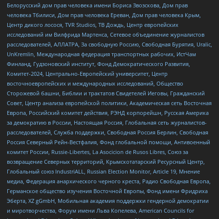
Белорусский дом прав человека имени Бориса Звозскова, Дом прав
человека Тбилиси, Дом прав человека Ереван, Дом прав человека Крым,
Центр дикого лосося, TVR Studios, ТВ Дождь, Центр европейских
исследований им Вилфрида Мартенса, Сетевое объединение журналистов
расследователей, АЛЛАТРА, За свободную Россию, Свободная Бурятия, Uralic,
UnKremlin, Международная федерация транспортных рабочих, ИстЧам
Финланд, Гудзоновский институт, Фонд Демократического Развития,
Комитет-2024, Центрально-Европейский университет, Центр
восточноевропейских и международных исследований, Общество
Сторожевой башни, Библии и трактатов Свидетелей Иеговы, Гражданский
Совет, Центр анализа европейской политики, Академическая сеть Восточная
Европа, Российский комитет действия, РЭНД корпорейшн, Русская Америка
за демократию в России, Настоящая Россия, Глобальная сеть журналистов-
расследователей, Служба поддержки, Свободная Россия Берлин, Свободная
Россия Северный Рейн-Вестфалия, Фонд глобальной помощи, Антивоенный
комитет России, Russie-Libertes, La Asocicion de Rusos Libres, Союз за
возвращение Северных территорий, Крымскотатарский Ресурсный Центр,
Глобальный союз IndustriALL, Russian Election Monitor, Article 19, Мнение
медиа, Федерация анархического черного креста, Радио Свободная Европа,
Германское общество изучения Восточной Европы, Фонд имени Фридриха
Эберта, XZ gGmbH, Мобильная академия поддержки гендерной демократии
и миротворчества, Форум имени Льва Копелева, American Councils for