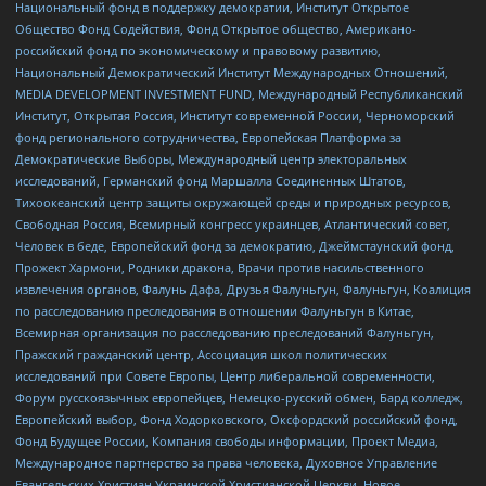
Национальный фонд в поддержку демократии, Институт Открытое
Общество Фонд Содействия, Фонд Открытое общество, Американо-
российский фонд по экономическому и правовому развитию,
Национальный Демократический Институт Международных Отношений,
MEDIA DEVELOPMENT INVESTMENT FUND, Международный Республиканский
Институт, Открытая Россия, Институт современной России, Черноморский
фонд регионального сотрудничества, Европейская Платформа за
Демократические Выборы, Международный центр электоральных
исследований, Германский фонд Маршалла Соединенных Штатов,
Тихоокеанский центр защиты окружающей среды и природных ресурсов,
Свободная Россия, Всемирный конгресс украинцев, Атлантический совет,
Человек в беде, Европейский фонд за демократию, Джеймстаунский фонд,
Прожект Хармони, Родники дракона, Врачи против насильственного
извлечения органов, Фалунь Дафа, Друзья Фалуньгун, Фалуньгун, Коалиция
по расследованию преследования в отношении Фалуньгун в Китае,
Всемирная организация по расследованию преследований Фалуньгун,
Пражский гражданский центр, Ассоциация школ политических
исследований при Совете Европы, Центр либеральной современности,
Форум русскоязычных европейцев, Немецко-русский обмен, Бард колледж,
Европейский выбор, Фонд Ходорковского, Оксфордский российский фонд,
Фонд Будущее России, Компания свободы информации, Проект Медиа,
Международное партнерство за права человека, Духовное Управление
Евангельских Христиан Украинской Христианской Церкви, Новое