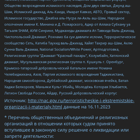
Общество возрождения исламского наследия, Дом двух святых, Джунд аш-
Шам, Исламский джихад, Аль-Каида, Имарат Кавказ, АБТО, Правый сектор,
Исламское государство, Джабха аль-Нусра ли-Ахль аш-Шам, Народное
ополчение имени К. Минина и Д. Пожарского, Аджр от Аллаха Субхану уа
Тагьаля SHAM, АУМ Синрике, Муджахеды джамаата Ат-Тавхида Валь-Джихад,
Чистопольский Джамаат, Рохнамо ба суи давлати исломи, Террористическое
сообщество Сеть, Катиба Таухид валь-Джихад, Хайят Тахрир аш-Шам, Ахлю
Сунна Валь Джамаа, National Socialism/White Power, Артподготовка,
Религиозная группа “Джамаат “Красный пахарь”, Колумбайн, Хатлонский
джамаат, Мусульманская религиозная группа п. Кушкуль г. Оренбург,
Крымско-татарский добровольческий батальон имени Номана
Челебиджихана, Азов, Партия исламского возрождения Таджикистана,
Народная самооборона, Дуббайский джамаат, московская ячейка, Батал-
Хаджи Белхороев, Маньяки Культ Убийц, Молодёжь Которая Улыбается,
Легион Свобода России, Айдар, Русский добровольческий корпус
Источник:
http://nac.gov.ru/terroristicheskie-i-ekstremistskie-
organizacii-i-materialy.html
данные на
16.11.2023
* Перечень общественных объединений и религиозных
организаций в отношении которых судом принято
вступившее в законную силу решение о ликвидации или
запрете деятельности: