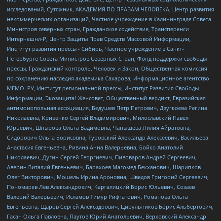
исследований, Сутяжник, АКАДЕМИЯ ПО ПРАВАМ ЧЕЛОВЕКА, Центр развития
некоммерческих организаций, Частное учреждение в Калининграде Совета
Министров северных стран, Гражданское содействие, Трансперенси
Интернешнл-Р, Центр Защиты Прав Средств Массовой Информации,
Институт развития прессы - Сибирь, Частное учреждение в Санкт-
Петербурге Совета Министров Северных Стран, Фонд поддержки свободы
прессы, Гражданский контроль, Человек и Закон, Общественная комиссия
по сохранению наследия академика Сахарова, Информационное агентство
МЕМО. РУ, Институт региональной прессы, Институт Развития Свободы
Информации, Экозащита!-Женсовет, Общественный вердикт, Евразийская
антимонопольная ассоциация, Бедушев Петр Петрович, Дзугкоева Регина
Николаевна, Кривенко Сергей Владимирович, Милославский Павел
Юрьевич, Шнырова Ольга Вадимовна, Чанышева Лилия Айратовна,
Сидорович Ольга Борисовна, Туровский Александр Алексеевич, Васильева
Анастасия Евгеньевна, Ривина Анна Валерьевна, Бойко Анатолий
Николаевич, Дугин Сергей Георгиевич, Пивоваров Андрей Сергеевич,
Аверин Виталий Евгеньевич, Барахоев Магомед Бекханович, Шарипков
Олег Викторович, Мошель Ирина Ароновна, Шведов Григорий Сергеевич,
Пономарев Лев Александрович, Каргалицкий Борис Юльевич, Созаев
Валерий Валерьевич, Исламов Тимур Рифгатович, Романова Ольга
Евгеньевна, Щаров Сергей Алексадрович, Цирульников Борис Альбертович,
Гасан Ольга Павловна, Паутов Юрий Анатольевич, Верховский Александр