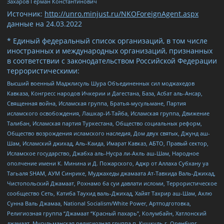
Захаров Герман Константинович
Источник:
http://unro.minjust.ru/NKOForeignAgent.aspx
данные на
24.03.2022
* Единый федеральный список организаций, в том числе
иностранных и международных организаций, признанных
в соответствии с законодательством Российской Федерации
террористическими:
Высший военный Маджлисуль Шура Объединенных сил моджахедов
Кавказа, Конгресс народов Ичкерии и Дагестана, База, Асбат аль-Ансар,
Священная война, Исламская группа, Братья-мусульмане, Партия
исламского освобождения, Лашкар-И-Тайба, Исламская группа, Движение
Талибан, Исламская партия Туркестана, Общество социальных реформ,
Общество возрождения исламского наследия, Дом двух святых, Джунд аш-
Шам, Исламский джихад, Аль-Каида, Имарат Кавказ, АБТО, Правый сектор,
Исламское государство, Джабха аль-Нусра ли-Ахль аш-Шам, Народное
ополчение имени К. Минина и Д. Пожарского, Аджр от Аллаха Субхану уа
Тагьаля SHAM, АУМ Синрике, Муджахеды джамаата Ат-Тавхида Валь-Джихад,
Чистопольский Джамаат, Рохнамо ба суи давлати исломи, Террористическое
сообщество Сеть, Катиба Таухид валь-Джихад, Хайят Тахрир аш-Шам, Ахлю
Сунна Валь Джамаа, National Socialism/White Power, Артподготовка,
Религиозная группа “Джамаат “Красный пахарь”, Колумбайн, Хатлонский
джамаат, Мусульманская религиозная группа п. Кушкуль г. Оренбург,