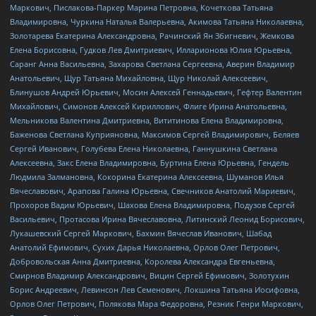
Маркович, Пислакова-Паркер Марина Петровна, Кочеткова Татьяна
Владимировна, Чуркина Наталья Валерьевна, Акимова Татьяна Николаевна,
Золотарева Екатерина Александровна, Рачинский Ян Збигневич, Жемкова
Елена Борисовна, Гудков Лев Дмитриевич, Илларионова Юлия Юрьевна,
Саранг Анна Васильевна, Захарова Светлана Сергеевна, Аверин Владимир
Анатольевич, Щур Татьяна Михайловна, Щур Николай Алексеевич,
Блинушов Андрей Юрьевич, Мосин Алексей Геннадьевич, Гефтер Валентин
Михайлович, Симонов Алексей Кириллович, Флиге Ирина Анатольевна,
Мельникова Валентина Дмитриевна, Вититинова Елена Владимировна,
Баженова Светлана Куприяновна, Максимов Сергей Владимирович, Беляев
Сергей Иванович, Голубева Елена Николаевна, Ганнушкина Светлана
Алексеевна, Закс Елена Владимировна, Буртина Елена Юрьевна, Гендель
Людмила Залмановна, Кокорина Екатерина Алексеевна, Шуманов Илья
Вячеславович, Арапова Галина Юрьевна, Свечников Анатолий Мариевич,
Прохоров Вадим Юрьевич, Шахова Елена Владимировна, Подузов Сергей
Васильевич, Протасова Ирина Вячеславовна, Литинский Леонид Борисович,
Лукашевский Сергей Маркович, Бахмин Вячеслав Иванович, Шабад
Анатолий Ефимович, Сухих Дарья Николаевна, Орлов Олег Петрович,
Добровольская Анна Дмитриевна, Королева Александра Евгеньевна,
Смирнов Владимир Александрович, Вицин Сергей Ефимович, Золотухин
Борис Андреевич, Левинсон Лев Семенович, Локшина Татьяна Иосифовна,
Орлов Олег Петрович, Полякова Мара Федоровна, Резник Генри Маркович,