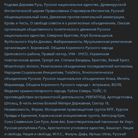
Родовая Держава Русь, Русское национальное единство, Древнерусской
Инглистической церкви Православных Староверов-Инглингов, Русский
общенациональный союз, Движение против нелегальной иммиграции,
Кровь и Честь, О свободе совести и о религиозных объединениях, Омская
организация общественного политического движения Русское
национальное единство, Северное Братство, Клуб Болельщиков
Футбольного Клуба Динамо, Файзрахманисты, Мусульманская религиозная
организация п. Боровский, Община Коренного Русского народа
Щелковского района, Правый сектор, УНА - УНСО, Украинская
повстанческая армия, Тризуб им. Степана Бандеры, Братство, Белый Крест,
Misanthropic division, Религиозное объединение последователей инглиизма,
Народная Социальная Инициатива, TulaSkins, Этнополитическое
объединение Русские, Русское национальное объединение Атака, Мечеть
Мирмамеда, Община Коренного Русского народа г. Астрахани, ВОЛЯ,
Меджлис крымскотатарского народа, Рубеж Севера, ТОЙС, О
противодействии экстремистской деятельности, РЕВТАТПОД, Артподготовка,
Штольц, В честь иконы Божией Матери Державная, Сектор 16,
Независимость, Фирма, Молодежная правозащитная группа МПГ, Курсом
Правды и Единения, Каракольская инициативная группа, Автоград Крю,
Союз Славянских Сил Руси, Алля-Аят, Благотворительный пансионат Ак Умут,
Русская республика Русь, Арестантское уголовное единство, Башкорт, Нация
и свобода, Нация и свобода, W.H.С., Фалунь Дафа, Иртыш Ultras, Русский