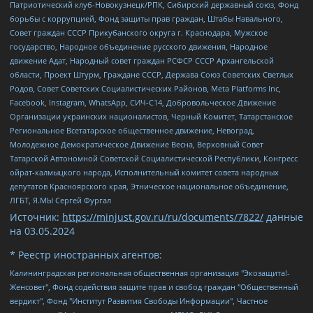
Патриотический клуб-Новокузнецк/РПК, Сибирский державный союз, Фонд
борьбы с коррупцией, Фонд защиты прав граждан, Штабы Навального,
Совет граждан СССР Прикубанского округа г. Краснодара, Мужское
государство, Народное объединение русского движения, Народное
движение Адат, Народный совет граждан РСФСР СССР Архангельской
области, Проект Штурм, Граждане СССР, Держава Союз Советских Светлых
Родов, Совет Советских Социалистических Районов, Meta Platforms Inc,
Facebook, Instagram, WhatsApp, СИЧ-С14, Добровольческое Движение
Организации украинских националистов, Черный Комитет, Татарстанское
Региональное Всетатарское общественное движение, Невоград,
Молодежное Демократическое Движение Весна, Верховный Совет
Татарской Автономной Советской Социалистической Республики, Конгресс
ойрат-калмыцкого народа, Исполнительный комитет совета народных
депутатов Красноярского края, Этническое национальное объединение,
ЛГБТ, Я.МЫ Сергей Фургал
Источник:
https://minjust.gov.ru/ru/documents/7822/
данные
на
03.05.2024
* Реестр иностранных агентов:
Калининградская региональная общественная организация "Экозащита!-Женсовет", Фонд содействия защите прав и свобод граждан "Общественный вердикт", Фонд "Институт Развития Свободы Информации", Частное учреждение "Информационное агентство МЕМО. РУ", Региональная общественная организация "Общественная комиссия по сохранению наследия академика Сахарова", Фонд поддержки свободы прессы, Санкт-Петербургская общественная правозащитная организация "Гражданский контроль", Межрегиональная общественная организация "Информационно-просветительский центр "Мемориал", Региональный Фонд "Центр Защиты Прав Средств Массовой Информации", с 05.12.2023 Фонд "Центр Защиты Прав Средств массовой информации", Региональная общественная благотворительная организация помощи беженцам и мигрантам "Гражданское содействие", Негосударственное образовательное учреждение дополнительного профессионального образования (повышение квалификации) специалистов "АКАДЕМИЯ ПО ПРАВАМ ЧЕЛОВЕКА", Свердловская региональная общественная организация "Сутяжник", Автономная некоммерческая организация "Центр независимых социологических исследований", Союз общественных объединений "Российский исследовательский центр по правам человека", Региональное общественное учреждение научно-информационный центр "МЕМОРИАЛ", Некоммерческая организация "Фонд защиты гласности", Автономная некоммерческая организация "Институт прав человека", Городская общественная организация "Екатеринбургское общество "МЕМОРИАЛ", Городская общественная организация "Рязанское историко-просветительское и правозащитное общество "Мемориал" (Рязанский Мемориал), Челябинский региональный орган общественной самодеятельности – женское общественное объединение "Женщины Евразии", Челябинский региональный орган общественной самодеятельности "Уральская правозащитная группа", Фонд содействия защите здоровья и социальной справедливости имени Андрея Рылькова, Автономная Некоммерческая Организация "Аналитический Центр Юрия Левады", Автономная некоммерческая организация социальной поддержки населения "Проект Апрель", Региональная общественная организация помощи женщинам и детям, находящимся в кризисной ситуации "Информационно-методический центр "Анна", Фонд содействия развитию массовых коммуникаций и правовому просвещению "Так-так-Так", Фонд содействия устойчивому развитию "Серебряная тайга", Свердловский региональный общественный фонд социальных проектов "Новое время", "Idel.Реалии", Кавказ.Реалии, Крым.Реалии, Телеканал Настоящее Время, Татаро-башкирская служба Радио Свобода (Azatliq Radiosi), Радио Свободная Европа/Радио Свобода (PCE/PC), "Сибирь.Реалии", "Фактограф", Благотворительный фонд помощи осужденным и их семьям, Автономная некоммерческая организация "Институт глобализации и социальных движений", Фонд "В защиту прав заключенных", Частное учреждение "Центр поддержки и содействия развитию средств массовой информации", Пензенский региональный общественный благотворительный фонд "Гражданский союз", "Север.Реалии", Некоммерческая организация Фонд "Правовая инициатива", Общество с ограниченной ответственностью "Радио Свободная Европа/Радио Свобода", Чешское информационное агентство "MEDIUM-ORIENT", Красноярская региональная общественная организация "Мы против СПИДа", Камалягин Денис Николаевич, Маркелов Сергей Евгеньевич, Пономарев Лев Александрович, Савицкая Людмила Алексеевна, Автономная некоммерческая организация "Центр по работе с проблемой насилия "НАСИЛИЮ.НЕТ", Межрегиональный профессиональный союз работников здравоохранения "Альянс врачей", Юридическое лицо, зарегистрированное в Латвийской Республике, SIA "Medusa Project" (регистрационный номер 40103797863, дата регистрации 10.06.2014), Некоммерческая организация "Фонд по борьбе с коррупцией", Автономная некоммерческая организация "Институт права и публичной политики", Баданин Роман Сергеевич, Гликин Максим Александрович, Железнова Мария Михайловна, Лукьянова Юлия Сергеевна, Маетная Елизавета Витальевна, Маняхин Петр Борисович, Чуракова Ольга Владимировна, Ярош Юлия Петровна, Юридическое лицо "The Insider SIA", зарегистрированное в Риге, Латвийская Республика (дата регистрации 26.06.2015), являющееся администратором доменного имени интернет-издания "The Insider SIA", https://theins.ru, Постернак Алексей Евгеньевич, Рубин Михаил Аркадьевич, Анин Роман Александрович, Юридическое лицо Istories fonds, зарегистрированное в Латвийской Республике (регистрационный номер 50008295751, дата регистрации 24.02.2020), Великовский Дмитрий Александрович, Долинина Ирина Николаевна, Мароховская Алеся Алексеевна, Шлейнов Роман Юрьевич, Шмагун Олеся Валентиновна, Общество с ограниченной ответственностью "Альтаир 2021", Общество с ограниченной ответственностью "Вега 2021", Общество с ограниченной ответственностью "Главный редактор 2021", Общество с ограниченной ответственностью "Ромашки монолит", Важенков Артем Валерьевич, Ивановская областная общественная организация "Центр гендерных исследований", Гурман Юрий Альбертович, Медиапроект "ОВД-Инфо", Егоров Владимир Владимирович, Жилинский Владимир Александрович, Общество с ограниченной ответственностью "ЗП", Иванова София Юрьевна, Карезина Инна Павловна, Кильтау Екатерина Викторовна, Петров Алексей Викторович, Пискунов Сергей Евгеньевич, Смирнов Сергей Сергеевич, Тихонов Михаил Сергеевич, Общество с ограниченной ответственностью "ЖУРНАЛИСТ-ИНОСТРАННЫЙ АГЕНТ", Арапова Галина Юрьевна, Вольтская Татьяна Анатольевна, Американская компания "Mason G.E.S. Anonymous Foundation" (США), являющаяся владельцем интернет-издания https://mnews.world/, Компания "Stichting Bellingcat", зарегистрированная в Нидерландах (дата регистрации 11.07.2018), Захаров Андрей Вячеславович, Клепиковская Екатерина Дмитриевна, Общество с ограниченной ответственностью "МЕМО", Перл Роман Александрович, Симонов Евгений Алексеевич, Соловьева Елена Анатольевна, Сотников Даниил Владимирович, Сурначева Елизавета Дмитриевна, Автономная некоммерческая организация по защите прав человека и информированию населения "Якутия – Наше Мнение", Общество с ограниченной ответственностью "Москоу диджитал медиа", с 26.01.2023 Общество с ограниченной ответственностью "Чайка Белые сады", Ветошкина Валерия Валерьевна, Заговора Максим Александрович, Межрегиональное общественное движение "Российская ЛГБТ - сеть", Оленичев Максим Владимирович, Павлов Иван Юрьевич, Скворцова Елена Сергеевна, Общество с ограниченной ответственностью "Как бы инагент", Кочетков Игорь Викторович, Общество с ограниченной ответственностью "Честные выборы", Еланчик Олег Александрович, Общество с ограниченной ответственностью "Нобелевский призыв", Гималова Регина Эмилевна, Григорьев Андрей Валерьевич, Григорьева Алина Александровна, Ассоциация по содействию защите прав призывников, альтернативнослужащих и военнослужащих "Правозащитная группа "Гражданин.Армия.Право", Хисамова Регина Фаритовна, Автономная некоммерческая организация по реализации социально-правовых программ "Лилит", Дальневосточное общественное движение "Маяк", Санкт-Петербургская ЛГБТ-инициативная группа "Выход", Инициативная группа ЛГБТ+ "Реверс", Алексеев Андрей Викторович, Бекбулатова Таисия Львовна, Беляев Иван Михайлович, Владыкина Елена Сергеевна, Гельман Марат Александрович, Никульшина Вероника Юрьевна, Толоконникова Надежда Андреевна, Шендерович Виктор Анатольевич, Общество с ограниченной ответственностью "Данное сообщение", Общество с ограниченной ответственностью Издательский дом "Новая глава", Айнбиндер Александра Александровна, Московский комьюнити-центр для ЛГБТ+инициатив, Благотворительный фонд развития филантропии, Deutsche Welle (Германия, Kurt-Schumacher-Strasse 3, 53113 Bonn), Борзунова Мария Михайловна, Воробьев Виктор Викторович, Голубева Анна Львовна, Константинова Алла Михайловна, Малкова Ирина Владимировна, Мурадов Мурад Абдулгалимович, Осетинская Елизавета Николаевна, Понасенков Евгений Николаевич, Ганапольский Матвей Юрьевич, Киселев Евгений Алексеевич, Борухович Ирина Григорьевна, Дремин Иван Тимофеевич, Дубровский Дмитрий Викторович, Красноярская региональная общественная организация поддержки и развития альтернативных образовательных технологий и межкультурных коммуникаций "ИНТЕРРА", Маяковская Екатерина Алексеевна, Фейгин Марк Захарович, Филимонов Андрей Викторович, Дзугкоева Регина Николаевна, Доброхотов Роман Александрович, Дудь Юрий Александрович, Елкин Сергей Владимирович, Кругликов Кирилл Игоревич, Сабунаева Мария Леонидовна, Семенов Алексей Владимирович, Шаинян Карен Багратович, Шульман Екатерина Михайловна, Асафьев Артур Валерьевич, Вахштайн Виктор Семенович, Венедиктов Алексей Алексеевич, Лушникова Екатерина Евгеньевна, Волков Леонид Михайлович, Невзоров Александр Глебович, Пархоменко Сергей Борисович, Сироткин Ярослав Николаевич, Кара-Мурза Владимир Владимирович, Баранова Наталья Владимировна, Гозман Леонид Яковлевич, Кагарлицкий Борис Юльевич, Климарев Михаил Валерьевич, Милов Владимир Станиславович, Автономная некоммерческая организация Краснодарский центр современного искусства "Типография", Моргенштерн Алишер Тагирович, Соболь Любовь Эдуардовна, Общество с ограниченной ответственностью "ЛИЗА НОРМ", Каспаров Гарри Кимович, Ходорковский Михаил Борисович, Общество с ограниченной ответственностью "Апрельские тезисы", Данилович Ирина Брониславовна, Кашин Олег Владимирович, Петров Николай Владимирович, Пивоваров Алексей Владимирович, Соколов Михаил Владимирович, Цветкова Юлия Владимировна, Чичваркин Евгений Александрович, Комитет против пыток/Команда против пыток, Общество с ограниченной ответственностью "Первый научный", Общество с ограниченной ответственностью "Вертолет и ко", Белоцерковская Вероника Борисовна, Кац Максим Евгеньевич, Лазарева Татьяна Юрьевна, Шаведдинов Руслан Табризович, Яшин Илья Валерьевич, Общество с ограниченной ответственностью "Иноагент ААВ", Алешковский Дмитрий Петрович, Альбац Евгения Марковна, Быков Дмитрий Львович, Галямина Юлия Евгеньевна, Лойко Сергей Леонидович, Мартынов Кирилл Константинович, Медведев Сергей Александрович, Крашенинников Федор Геннадиевич, Гордеева Катерина Вл