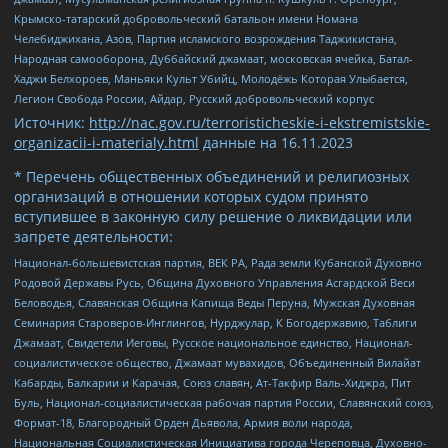
Крымско-татарский добровольческий батальон имени Номана
Челебиджихана, Азов, Партия исламского возрождения Таджикистана,
Народная самооборона, Дуббайский джамаат, московская ячейка, Батал-
Хаджи Белхороев, Маньяки Культ Убийц, Молодёжь Которая Улыбается,
Легион Свобода России, Айдар, Русский добровольческий корпус
Источник:
http://nac.gov.ru/terroristicheskie-i-ekstremistskie-
organizacii-i-materialy.html
данные на
16.11.2023
* Перечень общественных объединений и религиозных
организаций в отношении которых судом принято
вступившее в законную силу решение о ликвидации или
запрете деятельности:
Национал-большевистская партия, ВЕК РА, Рада земли Кубанской Духовно
Родовой Державы Русь, Община Духовного Управления Асгардской Веси
Беловодья, Славянская Община Капища Веды Перуна, Мужская Духовная
Семинария Староверов-Инглингов, Нурджулар, К Богодержавию, Таблиги
Джамаат, Свидетели Иеговы, Русское национальное единство, Национал-
социалистическое общество, Джамаат мувахидов, Объединенный Вилайат
Кабарды, Балкарии и Карачая, Союз славян, Ат-Такфир Валь-Хиджра, Пит
Буль, Национал-социалистическая рабочая партия России, Славянский союз,
Формат-18, Благородный Орден Дьявола, Армия воли народа,
Национальная Социалистическая Инициатива города Череповца, Духовно-