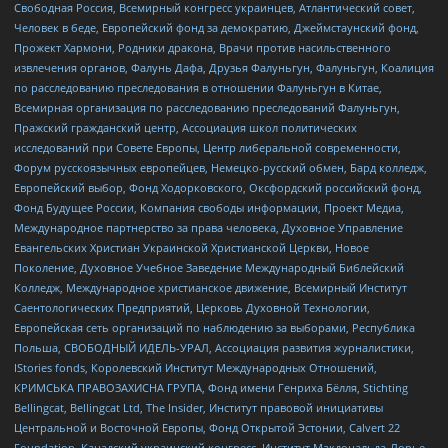
Свободная Россия, Всемирный конгресс украинцев, Атлантический совет,
Человек в беде, Европейский фонд за демократию, Джеймстаунский фонд,
Прожект Хармони, Родники дракона, Врачи против насильственного
извлечения органов, Фалунь Дафа, Друзья Фалуньгун, Фалуньгун, Коалиция
по расследованию преследования в отношении Фалуньгун в Китае,
Всемирная организация по расследованию преследований Фалуньгун,
Пражский гражданский центр, Ассоциация школ политических
исследований при Совете Европы, Центр либеральной современности,
Форум русскоязычных европейцев, Немецко-русский обмен, Бард колледж,
Европейский выбор, Фонд Ходорковского, Оксфордский российский фонд,
Фонд Будущее России, Компания свободы информации, Проект Медиа,
Международное партнерство за права человека, Духовное Управление
Евангельских Христиан Украинской Христианской Церкви, Новое
Поколение, Духовное Учебное Заведение Международный Библейский
Колледж, Международное христианское движение, Всемирный Институт
Саентологических Предприятий, Церковь Духовной Технологии,
Европейская сеть организаций по наблюдению за выборами, Республика
Польша, СВОБОДНЫЙ ИДЕЛЬ-УРАЛ, Ассоциация развития журналистики,
IStories fonds, Королевский Институт Международных Отношений,
КРИМСЬКА ПРАВОЗАХИСНА ГРУПА, Фонд имени Генриха Бёлля, Stichting
Bellingcat, Bellingcat Ltd, The Insider, Институт правовой инициативы
Центральной и Восточной Европы, Фонд Открытой Эстонии, Calvert 22
Foundation, Канадский украинский конгресс, Институт Макдональда-Лорье,