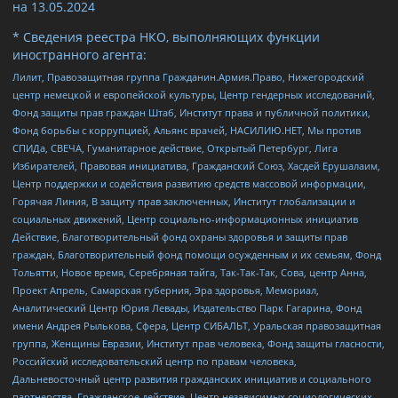
на
13.05.2024
* Сведения реестра НКО, выполняющих функции
иностранного агента:
Лилит, Правозащитная группа Гражданин.Армия.Право, Нижегородский
центр немецкой и европейской культуры, Центр гендерных исследований,
Фонд защиты прав граждан Штаб, Институт права и публичной политики,
Фонд борьбы с коррупцией, Альянс врачей, НАСИЛИЮ.НЕТ, Мы против
СПИДа, СВЕЧА, Гуманитарное действие, Открытый Петербург, Лига
Избирателей, Правовая инициатива, Гражданский Союз, Хасдей Ерушалаим,
Центр поддержки и содействия развитию средств массовой информации,
Горячая Линия, В защиту прав заключенных, Институт глобализации и
социальных движений, Центр социально-информационных инициатив
Действие, Благотворительный фонд охраны здоровья и защиты прав
граждан, Благотворительный фонд помощи осужденным и их семьям, Фонд
Тольятти, Новое время, Серебряная тайга, Так-Так-Так, Сова, центр Анна,
Проект Апрель, Самарская губерния, Эра здоровья, Мемориал,
Аналитический Центр Юрия Левады, Издательство Парк Гагарина, Фонд
имени Андрея Рылькова, Сфера, Центр СИБАЛЬТ, Уральская правозащитная
группа, Женщины Евразии, Институт прав человека, Фонд защиты гласности,
Российский исследовательский центр по правам человека,
Дальневосточный центр развития гражданских инициатив и социального
партнерства, Гражданское действие, Центр независимых социологических