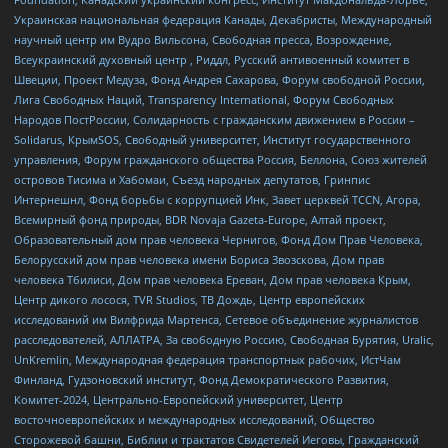
Украинская национальная федерация Канады, Декабристы, Международный
научный центр им Вудро Вильсона, Свободная пресса, Возрождение,
Всеукраинский духовный центр , Риддл, Русский антивоенный комитет в
Швеции, Проект Медуза, Фонд Андрея Сахарова, Форум свободной России,
Лига Свободных Наций, Transparеncy International, Форум Свободных
Народов ПостРоссии, Солидарность с гражданским движением в России –
Solidarus, КрымSOS, Свободный университет, Институт государственного
управления, Форум гражданского общества Россия, Беллона, Союз жителей
островов Тисима и Хабомаи, Съезд народных депутатов, Гринпис
Интернешнл, Фонд борьбы с коррупцией Инк, Завет церквей TCCN, Агора,
Всемирный фонд природы, BDR Novaja Gazeta-Europe, Алтай проект,
Образовательный дом прав человека Чернигов, Фонд Дом Прав Человека,
Белорусский дом прав человека имени Бориса Звозскова, Дом прав
человека Тбилиси, Дом прав человека Ереван, Дом прав человека Крым,
Центр дикого лосося, TVR Studios, ТВ Дождь, Центр европейских
исследований им Вилфрида Мартенса, Сетевое объединение журналистов
расследователей, АЛЛАТРА, За свободную Россию, Свободная Бурятия, Uralic,
UnKremlin, Международная федерация транспортных рабочих, ИстЧам
Финланд, Гудзоновский институт, Фонд Демократического Развития,
Комитет-2024, Центрально-Европейский университет, Центр
восточноевропейских и международных исследований, Общество
Сторожевой башни, Библии и трактатов Свидетелей Иеговы, Гражданский