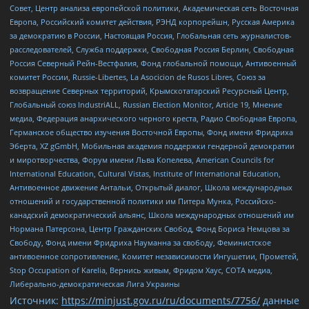
Совет, Центр анализа европейской политики, Академическая сеть Восточная
Европа, Российский комитет действия, РЭНД корпорейшн, Русская Америка
за демократию в России, Настоящая Россия, Глобальная сеть журналистов-
расследователей, Служба поддержки, Свободная Россия Берлин, Свободная
Россия Северный Рейн-Вестфалия, Фонд глобальной помощи, Антивоенный
комитет России, Russie-Libertes, La Asocicion de Rusos Libres, Союз за
возвращение Северных территорий, Крымскотатарский Ресурсный Центр,
Глобальный союз IndustriALL, Russian Election Monitor, Article 19, Мнение
медиа, Федерация анархического черного креста, Радио Свободная Европа,
Германское общество изучения Восточной Европы, Фонд имени Фридриха
Эберта, XZ gGmbH, Мобильная академия поддержки гендерной демократии
и миротворчества, Форум имени Льва Копелева, American Councils for
International Education, Cultural Vistas, Institute of International Education,
Антивоенное движение Антальи, Открытый диалог, Школа международных
отношений и государственной политики им Питера Мунка, Российско-
канадский демократический альянс, Школа международных отношений им
Нормана Патерсона, Центр Гражданских Свобод, Фонд Бориса Немцова за
Свободу, Фонд имени Фридриха Науманна за свободу, Феминистское
антивоенное сопротивление, Комитет независимости Ингушетии, Прометей,
Stop Occupation of Karelia, Вернись живым, Фридом Хаус, СОТА медиа,
Либерально-демократическая Лига Украины
Источник:
https://minjust.gov.ru/ru/documents/7756/
данные