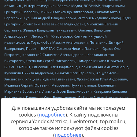
Для повышения удобства сайта мы используем
cookies (
подробнее
). К сайту подключены
сервисы Yandex.Metrika, LiveInternet, top.mail.ru,
Источник:
https://minjust.gov.ru/uploaded/files/reestr-
которые также используют файлы cookies
inostrannyih-agentov-22-03-2024.pdf
данные на
22.03.2024
(
подробнее
).