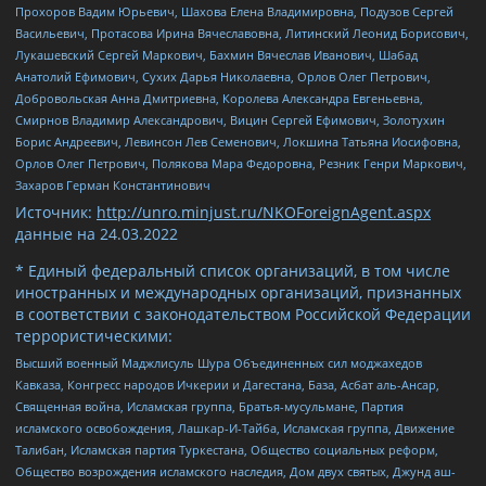
Прохоров Вадим Юрьевич, Шахова Елена Владимировна, Подузов Сергей
Васильевич, Протасова Ирина Вячеславовна, Литинский Леонид Борисович,
Лукашевский Сергей Маркович, Бахмин Вячеслав Иванович, Шабад
Анатолий Ефимович, Сухих Дарья Николаевна, Орлов Олег Петрович,
Добровольская Анна Дмитриевна, Королева Александра Евгеньевна,
Смирнов Владимир Александрович, Вицин Сергей Ефимович, Золотухин
Борис Андреевич, Левинсон Лев Семенович, Локшина Татьяна Иосифовна,
Орлов Олег Петрович, Полякова Мара Федоровна, Резник Генри Маркович,
Захаров Герман Константинович
Источник:
http://unro.minjust.ru/NKOForeignAgent.aspx
данные на
24.03.2022
* Единый федеральный список организаций, в том числе
иностранных и международных организаций, признанных
в соответствии с законодательством Российской Федерации
террористическими:
Высший военный Маджлисуль Шура Объединенных сил моджахедов
Кавказа, Конгресс народов Ичкерии и Дагестана, База, Асбат аль-Ансар,
Священная война, Исламская группа, Братья-мусульмане, Партия
исламского освобождения, Лашкар-И-Тайба, Исламская группа, Движение
Талибан, Исламская партия Туркестана, Общество социальных реформ,
Общество возрождения исламского наследия, Дом двух святых, Джунд аш-