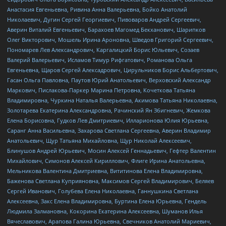
Анастасия Евгеньевна, Ривина Анна Валерьевна, Бойко Анатолий
Николаевич, Дугин Сергей Георгиевич, Пивоваров Андрей Сергеевич,
Аверин Виталий Евгеньевич, Барахоев Магомед Бекханович, Шарипков
Олег Викторович, Мошель Ирина Ароновна, Шведов Григорий Сергеевич,
Пономарев Лев Александрович, Каргалицкий Борис Юльевич, Созаев
Валерий Валерьевич, Исламов Тимур Рифгатович, Романова Ольга
Евгеньевна, Щаров Сергей Алексадрович, Цирульников Борис Альбертович,
Гасан Ольга Павловна, Паутов Юрий Анатольевич, Верховский Александр
Маркович, Пислакова-Паркер Марина Петровна, Кочеткова Татьяна
Владимировна, Чуркина Наталья Валерьевна, Акимова Татьяна Николаевна,
Золотарева Екатерина Александровна, Рачинский Ян Збигневич, Жемкова
Елена Борисовна, Гудков Лев Дмитриевич, Илларионова Юлия Юрьевна,
Саранг Анна Васильевна, Захарова Светлана Сергеевна, Аверин Владимир
Анатольевич, Щур Татьяна Михайловна, Щур Николай Алексеевич,
Блинушов Андрей Юрьевич, Мосин Алексей Геннадьевич, Гефтер Валентин
Михайлович, Симонов Алексей Кириллович, Флиге Ирина Анатольевна,
Мельникова Валентина Дмитриевна, Вититинова Елена Владимировна,
Баженова Светлана Куприяновна, Максимов Сергей Владимирович, Беляев
Сергей Иванович, Голубева Елена Николаевна, Ганнушкина Светлана
Алексеевна, Закс Елена Владимировна, Буртина Елена Юрьевна, Гендель
Людмила Залмановна, Кокорина Екатерина Алексеевна, Шуманов Илья
Вячеславович, Арапова Галина Юрьевна, Свечников Анатолий Мариевич,