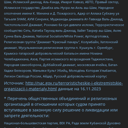
Шам, Исламский джихад, Аль-Каида, Имарат Кавказ, АБТО, Правый сектор,
Исламское государство, Джабха аль-Нусра ли-Ахль аш-Шам, Народное
ополчение имени К. Минина и Д. Пожарского, Аджр от Аллаха Субхану уа
Тагьаля SHAM, АУМ Синрике, Муджахеды джамаата Ат-Тавхида Валь-Джихад,
Чистопольский Джамаат, Рохнамо ба суи давлати исломи, Террористическое
сообщество Сеть, Катиба Таухид валь-Джихад, Хайят Тахрир аш-Шам, Ахлю
Сунна Валь Джамаа, National Socialism/White Power, Артподготовка,
Религиозная группа “Джамаат “Красный пахарь”, Колумбайн, Хатлонский
джамаат, Мусульманская религиозная группа п. Кушкуль г. Оренбург,
Крымско-татарский добровольческий батальон имени Номана
Челебиджихана, Азов, Партия исламского возрождения Таджикистана,
Народная самооборона, Дуббайский джамаат, московская ячейка, Батал-
Хаджи Белхороев, Маньяки Культ Убийц, Молодёжь Которая Улыбается,
Легион Свобода России, Айдар, Русский добровольческий корпус
Источник:
http://nac.gov.ru/terroristicheskie-i-ekstremistskie-
organizacii-i-materialy.html
данные на
16.11.2023
* Перечень общественных объединений и религиозных
организаций в отношении которых судом принято
вступившее в законную силу решение о ликвидации или
запрете деятельности:
Национал-большевистская партия, ВЕК РА, Рада земли Кубанской Духовно