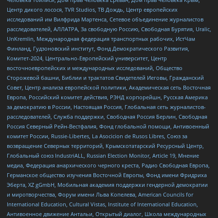
Центр дикого лосося, TVR Studios, ТВ Дождь, Центр европейских
исследований им Вилфрида Мартенса, Сетевое объединение журналистов
расследователей, АЛЛАТРА, За свободную Россию, Свободная Бурятия, Uralic,
UnKremlin, Международная федерация транспортных рабочих, ИстЧам
Финланд, Гудзоновский институт, Фонд Демократического Развития,
Комитет-2024, Центрально-Европейский университет, Центр
восточноевропейских и международных исследований, Общество
Сторожевой башни, Библии и трактатов Свидетелей Иеговы, Гражданский
Совет, Центр анализа европейской политики, Академическая сеть Восточная
Европа, Российский комитет действия, РЭНД корпорейшн, Русская Америка
за демократию в России, Настоящая Россия, Глобальная сеть журналистов-
расследователей, Служба поддержки, Свободная Россия Берлин, Свободная
Россия Северный Рейн-Вестфалия, Фонд глобальной помощи, Антивоенный
комитет России, Russie-Libertes, La Asocicion de Rusos Libres, Союз за
возвращение Северных территорий, Крымскотатарский Ресурсный Центр,
Глобальный союз IndustriALL, Russian Election Monitor, Article 19, Мнение
медиа, Федерация анархического черного креста, Радио Свободная Европа,
Германское общество изучения Восточной Европы, Фонд имени Фридриха
Эберта, XZ gGmbH, Мобильная академия поддержки гендерной демократии
и миротворчества, Форум имени Льва Копелева, American Councils for
International Education, Cultural Vistas, Institute of International Education,
Антивоенное движение Антальи, Открытый диалог, Школа международных