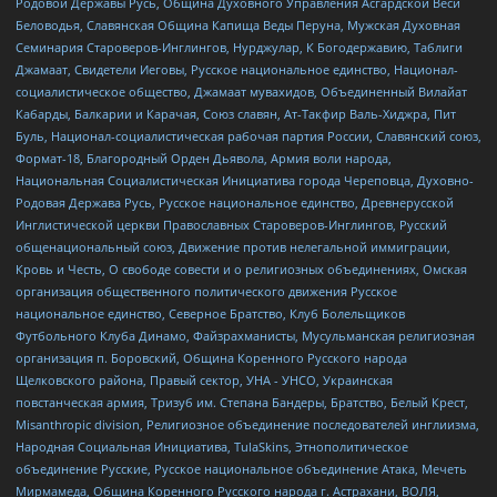
Родовой Державы Русь, Община Духовного Управления Асгардской Веси
Беловодья, Славянская Община Капища Веды Перуна, Мужская Духовная
Семинария Староверов-Инглингов, Нурджулар, К Богодержавию, Таблиги
Джамаат, Свидетели Иеговы, Русское национальное единство, Национал-
социалистическое общество, Джамаат мувахидов, Объединенный Вилайат
Кабарды, Балкарии и Карачая, Союз славян, Ат-Такфир Валь-Хиджра, Пит
Буль, Национал-социалистическая рабочая партия России, Славянский союз,
Формат-18, Благородный Орден Дьявола, Армия воли народа,
Национальная Социалистическая Инициатива города Череповца, Духовно-
Родовая Держава Русь, Русское национальное единство, Древнерусской
Инглистической церкви Православных Староверов-Инглингов, Русский
общенациональный союз, Движение против нелегальной иммиграции,
Кровь и Честь, О свободе совести и о религиозных объединениях, Омская
организация общественного политического движения Русское
национальное единство, Северное Братство, Клуб Болельщиков
Футбольного Клуба Динамо, Файзрахманисты, Мусульманская религиозная
организация п. Боровский, Община Коренного Русского народа
Щелковского района, Правый сектор, УНА - УНСО, Украинская
повстанческая армия, Тризуб им. Степана Бандеры, Братство, Белый Крест,
Misanthropic division, Религиозное объединение последователей инглиизма,
Народная Социальная Инициатива, TulaSkins, Этнополитическое
объединение Русские, Русское национальное объединение Атака, Мечеть
Мирмамеда, Община Коренного Русского народа г. Астрахани, ВОЛЯ,