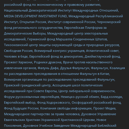
российский фонд по экономическому и правовому развитию,
Национальный Демократический Институт Международных Отношений,
MEDIA DEVELOPMENT INVESTMENT FUND, Международный Республиканский
Институт, Открытая Россия, Институт современной России, Черноморский
фонд регионального сотрудничества, Европейская Платформа за
Демократические Выборы, Международный центр электоральных
исследований, Германский фонд Маршалла Соединенных Штатов,
Тихоокеанский центр защиты окружающей среды и природных ресурсов,
Свободная Россия, Всемирный конгресс украинцев, Атлантический совет,
Человек в беде, Европейский фонд за демократию, Джеймстаунский фонд,
Прожект Хармони, Родники дракона, Врачи против насильственного
извлечения органов, Фалунь Дафа, Друзья Фалуньгун, Фалуньгун, Коалиция
по расследованию преследования в отношении Фалуньгун в Китае,
Всемирная организация по расследованию преследований Фалуньгун,
Пражский гражданский центр, Ассоциация школ политических
исследований при Совете Европы, Центр либеральной современности,
Форум русскоязычных европейцев, Немецко-русский обмен, Бард колледж,
Европейский выбор, Фонд Ходорковского, Оксфордский российский фонд,
Фонд Будущее России, Компания свободы информации, Проект Медиа,
Международное партнерство за права человека, Духовное Управление
Евангельских Христиан Украинской Христианской Церкви, Новое
Поколение, Духовное Учебное Заведение Международный Библейский