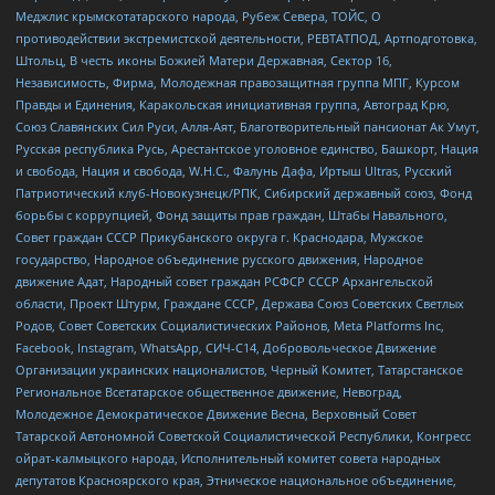
Меджлис крымскотатарского народа, Рубеж Севера, ТОЙС, О
противодействии экстремистской деятельности, РЕВТАТПОД, Артподготовка,
Штольц, В честь иконы Божией Матери Державная, Сектор 16,
Независимость, Фирма, Молодежная правозащитная группа МПГ, Курсом
Правды и Единения, Каракольская инициативная группа, Автоград Крю,
Союз Славянских Сил Руси, Алля-Аят, Благотворительный пансионат Ак Умут,
Русская республика Русь, Арестантское уголовное единство, Башкорт, Нация
и свобода, Нация и свобода, W.H.С., Фалунь Дафа, Иртыш Ultras, Русский
Патриотический клуб-Новокузнецк/РПК, Сибирский державный союз, Фонд
борьбы с коррупцией, Фонд защиты прав граждан, Штабы Навального,
Совет граждан СССР Прикубанского округа г. Краснодара, Мужское
государство, Народное объединение русского движения, Народное
движение Адат, Народный совет граждан РСФСР СССР Архангельской
области, Проект Штурм, Граждане СССР, Держава Союз Советских Светлых
Родов, Совет Советских Социалистических Районов, Meta Platforms Inc,
Facebook, Instagram, WhatsApp, СИЧ-С14, Добровольческое Движение
Организации украинских националистов, Черный Комитет, Татарстанское
Региональное Всетатарское общественное движение, Невоград,
Молодежное Демократическое Движение Весна, Верховный Совет
Татарской Автономной Советской Социалистической Республики, Конгресс
ойрат-калмыцкого народа, Исполнительный комитет совета народных
депутатов Красноярского края, Этническое национальное объединение,