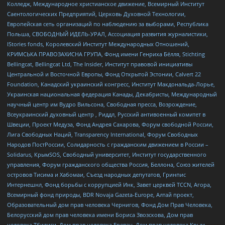
Колледж, Международное христианское движение, Всемирный Институт
Саентологических Предприятий, Церковь Духовной Технологии,
Европейская сеть организаций по наблюдению за выборами, Республика
Польша, СВОБОДНЫЙ ИДЕЛЬ-УРАЛ, Ассоциация развития журналистики,
IStories fonds, Королевский Институт Международных Отношений,
КРИМСЬКА ПРАВОЗАХИСНА ГРУПА, Фонд имени Генриха Бёлля, Stichting
Bellingcat, Bellingcat Ltd, The Insider, Институт правовой инициативы
Центральной и Восточной Европы, Фонд Открытой Эстонии, Calvert 22
Foundation, Канадский украинский конгресс, Институт Макдональда-Лорье,
Украинская национальная федерация Канады, Декабристы, Международный
научный центр им Вудро Вильсона, Свободная пресса, Возрождение,
Всеукраинский духовный центр , Риддл, Русский антивоенный комитет в
Швеции, Проект Медуза, Фонд Андрея Сахарова, Форум свободной России,
Лига Свободных Наций, Transparеncy International, Форум Свободных
Народов ПостРоссии, Солидарность с гражданским движением в России –
Solidarus, КрымSOS, Свободный университет, Институт государственного
управления, Форум гражданского общества Россия, Беллона, Союз жителей
островов Тисима и Хабомаи, Съезд народных депутатов, Гринпис
Интернешнл, Фонд борьбы с коррупцией Инк, Завет церквей TCCN, Агора,
Всемирный фонд природы, BDR Novaja Gazeta-Europe, Алтай проект,
Образовательный дом прав человека Чернигов, Фонд Дом Прав Человека,
Белорусский дом прав человека имени Бориса Звозскова, Дом прав
человека Тбилиси, Дом прав человека Ереван, Дом прав человека Крым,