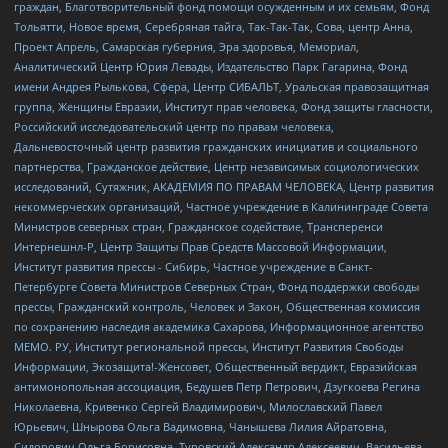
граждан, Благотворительный фонд помощи осужденным и их семьям, Фонд
Тольятти, Новое время, Серебряная тайга, Так-Так-Так, Сова, центр Анна,
Проект Апрель, Самарская губерния, Эра здоровья, Мемориал,
Аналитический Центр Юрия Левады, Издательство Парк Гагарина, Фонд
имени Андрея Рылькова, Сфера, Центр СИБАЛЬТ, Уральская правозащитная
группа, Женщины Евразии, Институт прав человека, Фонд защиты гласности,
Российский исследовательский центр по правам человека,
Дальневосточный центр развития гражданских инициатив и социального
партнерства, Гражданское действие, Центр независимых социологических
исследований, Сутяжник, АКАДЕМИЯ ПО ПРАВАМ ЧЕЛОВЕКА, Центр развития
некоммерческих организаций, Частное учреждение в Калининграде Совета
Министров северных стран, Гражданское содействие, Трансперенси
Интернешнл-Р, Центр Защиты Прав Средств Массовой Информации,
Институт развития прессы - Сибирь, Частное учреждение в Санкт-
Петербурге Совета Министров Северных Стран, Фонд поддержки свободы
прессы, Гражданский контроль, Человек и Закон, Общественная комиссия
по сохранению наследия академика Сахарова, Информационное агентство
МЕМО. РУ, Институт региональной прессы, Институт Развития Свободы
Информации, Экозащита!-Женсовет, Общественный вердикт, Евразийская
антимонопольная ассоциация, Бедушев Петр Петрович, Дзугкоева Регина
Николаевна, Кривенко Сергей Владимирович, Милославский Павел
Юрьевич, Шнырова Ольга Вадимовна, Чанышева Лилия Айратовна,
Сидорович Ольга Борисовна, Туровский Александр Алексеевич, Васильева