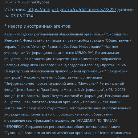
ЛГБТ, Я.МЫ Сергей Фургал
Источник:
https://minjust.gov.ru/ru/documents/7822/
данные
на
03.05.2024
* Реестр иностранных агентов:
Калининградская региональная общественная организация "Экозащита!-Женсовет", Фонд содействия защите прав и свобод граждан "Общественный вердикт", Фонд "Институт Развития Свободы Информации", Частное учреждение "Информационное агентство МЕМО. РУ", Региональная общественная организация "Общественная комиссия по сохранению наследия академика Сахарова", Фонд поддержки свободы прессы, Санкт-Петербургская общественная правозащитная организация "Гражданский контроль", Межрегиональная общественная организация "Информационно-просветительский центр "Мемориал", Региональный Фонд "Центр Защиты Прав Средств Массовой Информации", с 05.12.2023 Фонд "Центр Защиты Прав Средств массовой информации", Региональная общественная благотворительная организация помощи беженцам и мигрантам "Гражданское содействие", Негосударственное образовательное учреждение дополнительного профессионального образования (повышение квалификации) специалистов "АКАДЕМИЯ ПО ПРАВАМ ЧЕЛОВЕКА", Свердловская региональная общественная организация "Сутяжник", Автономная некоммерческая организация "Центр независимых социологических исследований", Союз общественных объединений "Российский исследовательский центр по правам человека", Региональное общественное учреждение научно-информационный центр "МЕМОРИАЛ", Некоммерческая организация "Фонд защиты гласности", Автономная некоммерческая организация "Институт прав человека", Городская общественная организация "Екатеринбургское общество "МЕМОРИАЛ", Городская общественная организация "Рязанское историко-просветительское и правозащитное общество "Мемориал" (Рязанский Мемориал), Челябинский региональный орган общественной самодеятельности – женское общественное объединение "Женщины Евразии", Челябинский региональный орган общественной самодеятельности "Уральская правозащитная группа", Фонд содействия защите здоровья и социальной справедливости имени Андрея Рылькова, Автономная Некоммерческая Организация "Аналитический Центр Юрия Левады", Автономная некоммерческая организация социальной поддержки населения "Проект Апрель", Региональная общественная организация помощи женщинам и детям, находящимся в кризисной ситуации "Информационно-методический центр "Анна", Фонд содействия развитию массовых коммуникаций и правовому просвещению "Так-так-Так", Фонд содействия устойчивому развитию "Серебряная тайга", Свердловский региональный общественный фонд социальных проектов "Новое время", "Idel.Реалии", Кавказ.Реалии, Крым.Реалии, Телеканал Настоящее Время, Татаро-башкирская служба Радио Свобода (Azatliq Radiosi), Радио Свободная Европа/Радио Свобода (PCE/PC), "Сибирь.Реалии", "Фактограф", Благотворительный фонд помощи осужденным и их семьям, Автономная некоммерческая организация "Институт глобализации и социальных движений", Фонд "В защиту прав заключенных", Частное учреждение "Центр поддержки и содействия развитию средств массовой информации", Пензенский региональный общественный благотворительный фонд "Гражданский союз", "Север.Реалии", Некоммерческая организация Фонд "Правовая инициатива", Общество с ограниченной ответственностью "Радио Свободная Европа/Радио Свобода", Чешское информационное агентство "MEDIUM-ORIENT", Красноярская региональная общественная организация "Мы против СПИДа", Камалягин Денис Николаевич, Маркелов Сергей Евгеньевич, Пономарев Лев Александрович, Савицкая Людмила Алексеевна, Автономная некоммерческая организация "Центр по работе с проблемой насилия "НАСИЛИЮ.НЕТ", Межрегиональный профессиональный союз работников здравоохранения "Альянс врачей", Юридическое лицо, зарегистрированное в Латвийской Республике, SIA "Medusa Project" (регистрационный номер 40103797863, дата регистрации 10.06.2014), Некоммерческая организация "Фонд по борьбе с коррупцией", Автономная некоммерческая организация "Институт права и публичной политики", Баданин Роман Сергеевич, Гликин Максим Александрович, Железнова Мария Михайловна, Лукьянова Юлия Сергеевна, Маетная Елизавета Витальевна, Маняхин Петр Борисович, Чуракова Ольга Владимировна, Ярош Юлия Петровна, Юридическое лицо "The Insider SIA", зарегистрированное в Риге, Латвийская Республика (дата регистрации 26.06.2015), являющееся администратором доменного имени интернет-издания "The Insider SIA", https://theins.ru, Постернак Алексей Евгеньевич, Рубин Михаил Аркадьевич, Анин Роман Александрович, Юридическое лицо Istories fonds, зарегистрированное в Латвийской Республике (регистрационный номер 50008295751, дата регистрации 24.02.2020), Великовский Дмитрий Александрович, Долинина Ирина Николаевна, Мароховская Алеся Алексеевна, Шлейнов Роман Юрьевич, Шмагун Олеся Валентиновна, Общество с ограниченной ответственностью "Альтаир 2021", Общество с ограниченной ответственностью "Вега 2021", Общество с ограниченной ответственностью "Главный редактор 2021", Общество с ограниченной ответственностью "Ромашки монолит", Важенков Артем Валерьевич, Ивановская областная общественная организация "Центр гендерных исследований", Гурман Юрий Альбертович, Медиапроект "ОВД-Инфо", Егоров Владимир Владимирович, Жилинский Владимир Александрович, Общество с ограниченной ответственностью "ЗП", Иванова София Юрьевна, Карезина Инна Павловна, Кильтау Екатерина Викторовна, Петров Алексей Викторович, Пискунов Сергей Евгеньевич, Смирнов Сергей Сергеевич, Тихонов Михаил Сергеевич, Общество с ограниченной ответственностью "ЖУРНАЛИСТ-ИНОСТРАННЫЙ АГЕНТ", Арапова Галина Юрьевна, Вольтская Татьяна Анатольевна, Американская компания "Mason G.E.S. Anonymous Foundation" (США), являющаяся владельцем интернет-издания https://mnews.world/, Компания "Stichting Bellingcat", зарегистрированная в Нидерландах (дата регистрации 11.07.2018), Захаров Андрей Вячеславович, Клепиковская Екатерина Дмитриевна, Общество с ограниченной ответственностью "МЕМО", Перл Роман Александрович, Симонов Евгений Алексеевич, Соловьева Елена Анатольевна, Сотников Даниил Владимирович, Сурначева Елизавета Дмитриевна, Автономная некоммерческая организация по защите прав человека и информированию населения "Якутия – Наше Мнение", Общество с ограниченной ответственностью "Москоу диджитал медиа", с 26.01.2023 Общество с ограниченной ответственностью "Чайка Белые сады", Ветошкина Валерия Валерьевна, Заговора Максим Александрович, Межрегиональное общественное движение "Российская ЛГБТ - сеть", Оленичев Максим Владимирович, Павлов Иван Юрьевич, Скворцова Елена Сергеевна, Общество с ограниченной ответственностью "Как бы инагент", Кочетков Игорь Викторович, Общество с ограниченной ответственностью "Честные выборы", Еланчик Олег Александрович, Общество с ограниченной ответственностью "Нобелевский призыв", Гималова Регина Эмилевна, Григорьев Андрей Валерьевич, Григорьева Алина Александровна, Ассоциация по содействию защите прав призывников, альтернативнослужащих и военнослужащих "Правозащитная группа "Гражданин.Армия.Право", Хисамова Регина Фаритовна, Автономная некоммерческая организация по реализации социально-правовых программ "Лилит", Дальневосточное общественное движение "Маяк", Санкт-Петербургская ЛГБТ-инициативная группа "Выход", Инициативная группа ЛГБТ+ "Реверс", Алексеев Андрей Викторович, Бекбулатова Таисия Львовна, Беляев Иван Михайлович, Владыкина Елена Сергеевна, Гельман Марат Александрович, Никульшина Вероника Юрьевна, Толоконникова Надежда Андреевна, Шендерович Виктор Анатольевич, Общество с ограниченной ответственностью "Данное сообщение", Общество с ограниченной ответственностью Издательский дом "Новая глава", Айнбиндер Александра Александровна, Московский комьюнити-центр для ЛГБТ+инициатив, Благотворительный фонд развития филантропии, Deutsche Welle (Германия, Kurt-Schumacher-Strasse 3, 53113 Bonn), Борзунова Мария Михайловна, Воробьев Виктор Викторович, Голубева Анна Львовна, Константинова Алла Михайловна, Малкова Ирина Владимировна, Мурадов Мурад Абдулгалимович, Осетинская Елизавета Николаевна, Понасенков Евгений Николаевич, Ганапольский Матвей Юрьевич, Киселев Евгений Алексеевич, Борухович Ирина Григорьевна, Дремин Иван Тимофеевич, Дубровский Дмитрий Викторович, Красноярская региональная общественная организация поддержки и развития альтернативных образовательных технологий и межкультурных коммуникаций "ИНТЕРРА", Маяковская Екатерина Алексеевна, Фейгин Марк Захарович, Филимонов Андрей Викторович, Дзугкоева Регина Николаевна, Доброхотов Роман Александрович, Дудь Юрий Александрович, Елкин Сергей Владимирович, Кругликов Кирилл Игоревич, Сабунаева Мария Леонидовна, Семенов Алексей Владимирович, Шаинян Карен Багратович, Шульман Екатерина Михайловна, Асафьев Артур Валерьевич, Вахштайн Виктор Семенович, Венедиктов Алексей Алексеевич, Лушникова Екатерина Евгеньевна, Волков Леонид Михайлович, Невзоров Александр Глебович, Пархоменко Сергей Борисович, Сироткин Ярослав Николаевич, Кара-Мурза Владимир Владимирович, Баранова Наталья Владимировна, Гозман Леонид Яковлевич, Кагарлицкий Борис Юльевич, Климарев Михаил Валерьевич, Милов Владимир Станиславович, Автономная некоммерческая организация Краснодарский центр современного искусства "Типография", Моргенштерн Алишер Тагирович, Соболь Любовь Эдуардовна, Общество с ограниченной ответственностью "ЛИЗА НОРМ", Каспаров Гарри Кимович, Ходорковский Михаил Борисович, Общество с ограниченной ответственностью "Апрельские тезисы", Данилович Ирина Брониславовна, Кашин Олег Владимирович, Петров Николай Владимирович, Пивоваров Алексей Владимирович, Соколов Михаил Владимирович, Цветкова Юлия Владимировна, Чичваркин Евгений Александрович, Комитет против пыток/Команда против пыток, Общество с ограниченной ответственностью "Первый научный", Общество с ограниченной ответственностью "Вертолет и ко", Белоцерковская Вероника Борисовна, Кац Максим Евгеньевич, Лазарева Татьяна Юрьевна, Шаведдинов Руслан Табризович, Яшин Илья Валерьевич, Общество с ограниченной ответственностью "Иноагент ААВ", Алешковский Дмитрий Петрович, Альбац Евгения Марковна, Быков Дмитрий Львович, Галямина Юлия Евгеньевна, Лойко Сергей Леонидович, Мартынов Кирилл Константинович, Медведев Сергей Александрович, Крашенинников Федор Геннадиевич, Гордеева Катерина Вл