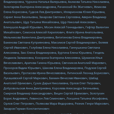
Владимировна, Чуркина Наталья Валерьевна, Акимова Татьяна Николаевна,
Золотарева Екатерина Александровна, Рачинский Ян Збигневич, Жемкова
Елена Борисовна, Гудков Лев Дмитриевич, Илларионова Юлия Юрьевна,
Саранг Анна Васильевна, Захарова Светлана Сергеевна, Аверин Владимир
Анатольевич, Щур Татьяна Михайловна, Щур Николай Алексеевич,
Блинушов Андрей Юрьевич, Мосин Алексей Геннадьевич, Гефтер Валентин
Михайлович, Симонов Алексей Кириллович, Флиге Ирина Анатольевна,
Мельникова Валентина Дмитриевна, Вититинова Елена Владимировна,
Баженова Светлана Куприяновна, Максимов Сергей Владимирович, Беляев
Сергей Иванович, Голубева Елена Николаевна, Ганнушкина Светлана
Алексеевна, Закс Елена Владимировна, Буртина Елена Юрьевна, Гендель
Людмила Залмановна, Кокорина Екатерина Алексеевна, Шуманов Илья
Вячеславович, Арапова Галина Юрьевна, Свечников Анатолий Мариевич,
Прохоров Вадим Юрьевич, Шахова Елена Владимировна, Подузов Сергей
Васильевич, Протасова Ирина Вячеславовна, Литинский Леонид Борисович,
Лукашевский Сергей Маркович, Бахмин Вячеслав Иванович, Шабад
Анатолий Ефимович, Сухих Дарья Николаевна, Орлов Олег Петрович,
Добровольская Анна Дмитриевна, Королева Александра Евгеньевна,
Смирнов Владимир Александрович, Вицин Сергей Ефимович, Золотухин
Борис Андреевич, Левинсон Лев Семенович, Локшина Татьяна Иосифовна,
Орлов Олег Петрович, Полякова Мара Федоровна, Резник Генри Маркович,
Захаров Герман Константинович