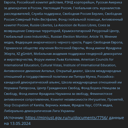
Европа, Российский комитет действия, РЭНД корпорейшн, Русская Америка
за демократию в России, Настоящая Россия, Глобальная сеть журналистов-
расследователей, Служба поддержки, Свободная Россия Берлин, Свободная
Россия Северный Рейн-Вестфалия, Фонд глобальной помощи, Антивоенный
комитет России, Russie-Libertes, La Asocicion de Rusos Libres, Союз за
возвращение Северных территорий, Крымскотатарский Ресурсный Центр,
Глобальный союз IndustriALL, Russian Election Monitor, Article 19, Мнение
медиа, Федерация анархического черного креста, Радио Свободная Европа,
Германское общество изучения Восточной Европы, Фонд имени Фридриха
Эберта, XZ gGmbH, Мобильная академия поддержки гендерной демократии
и миротворчества, Форум имени Льва Копелева, American Councils for
International Education, Cultural Vistas, Institute of International Education,
Антивоенное движение Антальи, Открытый диалог, Школа международных
отношений и государственной политики им Питера Мунка, Российско-
канадский демократический альянс, Школа международных отношений им
Нормана Патерсона, Центр Гражданских Свобод, Фонд Бориса Немцова за
Свободу, Фонд имени Фридриха Науманна за свободу, Феминистское
антивоенное сопротивление, Комитет независимости Ингушетии, Прометей,
Stop Occupation of Karelia, Вернись живым, Фридом Хаус, СОТА медиа,
Либерально-демократическая Лига Украины
Источник:
https://minjust.gov.ru/ru/documents/7756/
данные
на
13.05.2024