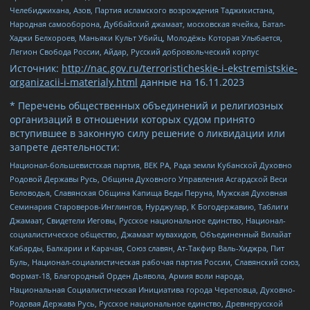
Челебиджихана, Азов, Партия исламского возрождения Таджикистана,
Народная самооборона, Дуббайский джамаат, московская ячейка, Батал-
Хаджи Белхороев, Маньяки Культ Убийц, Молодёжь Которая Улыбается,
Легион Свобода России, Айдар, Русский добровольческий корпус
Источник:
http://nac.gov.ru/terroristicheskie-i-ekstremistskie-
organizacii-i-materialy.html
данные на
16.11.2023
* Перечень общественных объединений и религиозных
организаций в отношении которых судом принято
вступившее в законную силу решение о ликвидации или
запрете деятельности:
Национал-большевистская партия, ВЕК РА, Рада земли Кубанской Духовно
Родовой Державы Русь, Община Духовного Управления Асгардской Веси
Беловодья, Славянская Община Капища Веды Перуна, Мужская Духовная
Семинария Староверов-Инглингов, Нурджулар, К Богодержавию, Таблиги
Джамаат, Свидетели Иеговы, Русское национальное единство, Национал-
социалистическое общество, Джамаат мувахидов, Объединенный Вилайат
Кабарды, Балкарии и Карачая, Союз славян, Ат-Такфир Валь-Хиджра, Пит
Буль, Национал-социалистическая рабочая партия России, Славянский союз,
Формат-18, Благородный Орден Дьявола, Армия воли народа,
Национальная Социалистическая Инициатива города Череповца, Духовно-
Родовая Держава Русь, Русское национальное единство, Древнерусской