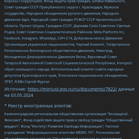
борьбы с коррупцией, Фонд защиты прав граждан, Штабы Навального,
Совет граждан СССР Прикубанского округа г. Краснодара, Мужское
государство, Народное объединение русского движения, Народное
движение Адат, Народный совет граждан РСФСР СССР Архангельской
области, Проект Штурм, Граждане СССР, Держава Союз Советских Светлых
Родов, Совет Советских Социалистических Районов, Meta Platforms Inc,
Facebook, Instagram, WhatsApp, СИЧ-С14, Добровольческое Движение
Организации украинских националистов, Черный Комитет, Татарстанское
Региональное Всетатарское общественное движение, Невоград,
Молодежное Демократическое Движение Весна, Верховный Совет
Татарской Автономной Советской Социалистической Республики, Конгресс
ойрат-калмыцкого народа, Исполнительный комитет совета народных
депутатов Красноярского края, Этническое национальное объединение,
ЛГБТ, Я.МЫ Сергей Фургал
Источник:
https://minjust.gov.ru/ru/documents/7822/
данные
на
03.05.2024
* Реестр иностранных агентов:
Калининградская региональная общественная организация "Экозащита!-Женсовет", Фонд содействия защите прав и свобод граждан "Общественный вердикт", Фонд "Институт Развития Свободы Информации", Частное учреждение "Информационное агентство МЕМО. РУ", Региональная общественная организация "Общественная комиссия по сохранению наследия академика Сахарова", Фонд поддержки свободы прессы, Санкт-Петербургская общественная правозащитная организация "Гражданский контроль", Межрегиональная общественная организация "Информационно-просветительский центр "Мемориал", Региональный Фонд "Центр Защиты Прав Средств Массовой Информации", с 05.12.2023 Фонд "Центр Защиты Прав Средств массовой информации", Региональная общественная благотворительная организация помощи беженцам и мигрантам "Гражданское содействие", Негосударственное образовательное учреждение дополнительного профессионального образования (повышение квалификации) специалистов "АКАДЕМИЯ ПО ПРАВАМ ЧЕЛОВЕКА", Свердловская региональная общественная организация "Сутяжник", Автономная некоммерческая организация "Центр независимых социологических исследований", Союз общественных объединений "Российский исследовательский центр по правам человека", Региональное общественное учреждение научно-информационный центр "МЕМОРИАЛ", Некоммерческая организация "Фонд защиты гласности", Автономная некоммерческая организация "Институт прав человека", Городская общественная организация "Екатеринбургское общество "МЕМОРИАЛ", Городская общественная организация "Рязанское историко-просветительское и правозащитное общество "Мемориал" (Рязанский Мемориал), Челябинский региональный орган общественной самодеятельности – женское общественное объединение "Женщины Евразии", Челябинский региональный орган общественной самодеятельности "Уральская правозащитная группа", Фонд содействия защите здоровья и социальной справедливости имени Андрея Рылькова, Автономная Некоммерческая Организация "Аналитический Центр Юрия Левады", Автономная некоммерческая организация социальной поддержки населения "Проект Апрель", Региональная общественная организация помощи женщинам и детям, находящимся в кризисной ситуации "Информационно-методический центр "Анна", Фонд содействия развитию массовых коммуникаций и правовому просвещению "Так-так-Так", Фонд содействия устойчивому развитию "Серебряная тайга", Свердловский региональный общественный фонд социальных проектов "Новое время", "Idel.Реалии", Кавказ.Реалии, Крым.Реалии, Телеканал Настоящее Время, Татаро-башкирская служба Радио Свобода (Azatliq Radiosi), Радио Свободная Европа/Радио Свобода (PCE/PC), "Сибирь.Реалии", "Фактограф", Благотворительный фонд помощи осужденным и их семьям, Автономная некоммерческая организация "Институт глобализации и социальных движений", Фонд "В защиту прав заключенных", Частное учреждение "Центр поддержки и содействия развитию средств массовой информации", Пензенский региональный общественный благотворительный фонд "Гражданский союз", "Север.Реалии", Некоммерческая организация Фонд "Правовая инициатива", Общество с ограниченной ответственностью "Радио Свободная Европа/Радио Свобода", Чешское информационное агентство "MEDIUM-ORIENT", Красноярская региональная общественная организация "Мы против СПИДа", Камалягин Денис Николаевич, Маркелов Сергей Евгеньевич, Пономарев Лев Александрович, Савицкая Людмила Алексеевна, Автономная некоммерческая организация "Центр по работе с проблемой насилия "НАСИЛИЮ.НЕТ", Межрегиональный профессиональный союз работников здравоохранения "Альянс врачей", Юридическое лицо, зарегистрированное в Латвийской Республике, SIA "Medusa Project" (регистрационный номер 40103797863, дата регистрации 10.06.2014), Некоммерческая организация "Фонд по борьбе с коррупцией", Автономная некоммерческая организация "Институт права и публичной политики", Баданин Роман Сергеевич, Гликин Максим Александрович, Железнова Мария Михайловна, Лукьянова Юлия Сергеевна, Маетная Елизавета Витальевна, Маняхин Петр Борисович, Чуракова Ольга Владимировна, Ярош Юлия Петровна, Юридическое лицо "The Insider SIA", зарегистрированное в Риге, Латвийская Республика (дата регистрации 26.06.2015), являющееся администратором доменного имени интернет-издания "The Insider SIA", https://theins.ru, Постернак Алексей Евгеньевич, Рубин Михаил Аркадьевич, Анин Роман Александрович, Юридическое лицо Istories fonds, зарегистрированное в Латвийской Республике (регистрационный номер 50008295751, дата регистрации 24.02.2020), Великовский Дмитрий Александрович, Долинина Ирина Николаевна, Мароховская Алеся Алексеевна, Шлейнов Роман Юрьевич, Шмагун Олеся Валентиновна, Общество с ограниченной ответственностью "Альтаир 2021", Общество с ограниченной ответственностью "Вега 2021", Общество с ограниченной ответственностью "Главный редактор 2021", Общество с ограниченной ответственностью "Ромашки монолит", Важенков Артем Валерьевич, Ивановская областная общественная организация "Центр гендерных исследований", Гурман Юрий Альбертович, Медиапроект "ОВД-Инфо", Егоров Владимир Владимирович, Жилинский Владимир Александрович, Общество с ограниченной ответственностью "ЗП", Иванова София Юрьевна, Карезина Инна Павловна, Кильтау Екатерина Викторовна, Петров Алексей Викторович, Пискунов Сергей Евгеньевич, Смирнов Сергей Сергеевич, Тихонов Михаил Сергеевич, Общество с ограниченной ответственностью "ЖУРНАЛИСТ-ИНОСТРАННЫЙ АГЕНТ", Арапова Галина Юрьевна, Вольтская Татьяна Анатольевна, Американская компания "Mason G.E.S. Anonymous Foundation" (США), являющаяся владельцем интернет-издания https://mnews.world/, Компания "Stichting Bellingcat", зарегистрированная в Нидерландах (дата регистрации 11.07.2018), Захаров Андрей Вячеславович, Клепиковская Екатерина Дмитриевна, Общество с ограниченной ответственностью "МЕМО", Перл Роман Александрович, Симонов Евгений Алексеевич, Соловьева Елена Анатольевна, Сотников Даниил Владимирович, Сурначева Елизавета Дмитриевна, Автономная некоммерческая организация по защите прав человека и информированию населения "Якутия – Наше Мнение", Общество с ограниченной ответственностью "Москоу диджитал медиа", с 26.01.2023 Общество с ограниченной ответственностью "Чайка Белые сады", Ветошкина Валерия Валерьевна, Заговора Максим Александрович, Межрегиональное общественное движение "Российская ЛГБТ - сеть", Оленичев Максим Владимирович, Павлов Иван Юрьевич, Скворцова Елена Сергеевна, Общество с ограниченной ответственностью "Как бы инагент", Кочетков Игорь Викторович, Общество с ограниченной ответственностью "Честные выборы", Еланчик Олег Александрович, Общество с ограниченной ответственностью "Нобелевский призыв", Гималова Регина Эмилевна, Григорьев Андрей Валерьевич, Григорьева Алина Александровна, Ассоциация по содействию защите прав призывников, альтернативнослужащих и военнослужащих "Правозащитная группа "Гражданин.Армия.Право", Хисамова Регина Фаритовна, Автономная некоммерческая организация по реализации социально-правовых программ "Лилит", Дальневосточное общественное движение "Маяк", Санкт-Петербургская ЛГБТ-инициативная группа "Выход", Инициативная группа ЛГБТ+ "Реверс", Алексеев Андрей Викторович, Бекбулатова Таисия Львовна, Беляев Иван Михайлович, Владыкина Елена Сергеевна, Гельман Марат Александрович, Никульшина Вероника Юрьевна, Толоконникова Надежда Андреевна, Шендерович Виктор Анатольевич, Общество с ограниченной ответственностью "Данное сообщение", Общество с ограниченной ответственностью Издательский дом "Новая глава", Айнбиндер Александра Александровна, Московский комьюнити-центр для ЛГБТ+инициатив, Благотворительный фонд развития филантропии, Deutsche Welle (Германия, Kurt-Schumacher-Strasse 3, 53113 Bonn), Борзунова Мария Михайловна, Воробьев Виктор Викторович, Голубева Анна Львовна, Константинова Алла Михайловна, Малкова Ирина Владимировна, Мурадов Мурад Абдулгалимович, Осетинская Елизавета Николаевна, Понасенков Евгений Николаевич, Ганапольский Матвей Юрьевич, Киселев Евгений Алексеевич, Борухович Ирина Григорьевна, Дремин Иван Тимофеевич, Дубровский Дмитрий Викторович, Красноярская региональная общественная организация поддержки и развития альтернативных образовательных технологий и межкультурных коммуникаций "ИНТЕРРА", Маяковская Екатерина Алексеевна, Фейгин Марк Захарович, Филимонов Андрей Викторович, Дзугкоева Регина Николаевна, Доброхотов Роман Александрович, Дудь Юрий Александрович, Елкин Сергей Владимирович, Кругликов Кирилл Игоревич, Сабунаева Мария Леонидовна, Семенов Алексей Владимирович, Шаинян Карен Багратович, Шульман Екатерина Михайловна, Асафьев Артур Валерьевич, Вахштайн Виктор Семенович, Венедиктов Алексей Алексеевич, Лушникова Екатерина Евгеньевна, Волков Леонид Михайлович, Невзоров Александр Глебович, Пархоменко Сергей Борисович, Сироткин Ярослав Николаевич, Кара-Мурза Владимир Владимирович, Баранова Наталья Владимировна, Гозман Леонид Яковлевич, Кагарлицкий Борис Юльевич, Климарев Михаил Валерьевич, Милов Владимир Станиславович, Автономная некоммерческая организация Краснодарский центр современного искусства "Типография", Моргенштерн Алишер Тагирович, Соболь Любовь Эдуардовна, Общество с ограниченной ответственностью "ЛИЗА НОРМ", Каспаров Гарри Кимович, Ходорковский Михаил Борисович, Общество с ограниченной ответственностью "Апрельские тезисы", Данилович Ирина Брониславовна, Кашин Олег Владимирович, Петров Николай Владимирович, Пивоваров Алексей Владимирович, Соколов Михаил Владимирович, Цветкова Юлия Владимировна, Чичваркин Евгений Александрович, Комитет против пыток/Команда против пыток, Общество с ограниченной ответственностью "Первый научный", Общество с ограниченной ответственностью "Вертолет и ко", Белоцерковская Вероника Борисовна, Кац Максим Евгеньевич, Лазарева Татьяна Юрьевна, Шаведдинов Руслан Табризович, Яшин Илья Валерьевич, Общество с ограниченной ответственностью "Иноагент ААВ", Алешковский Дмитрий Петрович, Альбац Евгения Марковна, Быков Дмитрий Львович, Галямина Юлия Евгеньевна, Лойко Сергей Леонидович, Мартынов Кирилл Константинович, Медведев Сергей Александрович, Крашенинников Федор Геннадиевич, Гордеева Катерина Вл