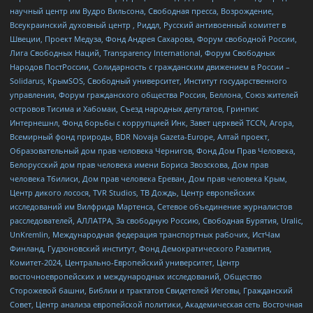
научный центр им Вудро Вильсона, Свободная пресса, Возрождение,
Всеукраинский духовный центр , Риддл, Русский антивоенный комитет в
Швеции, Проект Медуза, Фонд Андрея Сахарова, Форум свободной России,
Лига Свободных Наций, Transparеncy International, Форум Свободных
Народов ПостРоссии, Солидарность с гражданским движением в России –
Solidarus, КрымSOS, Свободный университет, Институт государственного
управления, Форум гражданского общества Россия, Беллона, Союз жителей
островов Тисима и Хабомаи, Съезд народных депутатов, Гринпис
Интернешнл, Фонд борьбы с коррупцией Инк, Завет церквей TCCN, Агора,
Всемирный фонд природы, BDR Novaja Gazeta-Europe, Алтай проект,
Образовательный дом прав человека Чернигов, Фонд Дом Прав Человека,
Белорусский дом прав человека имени Бориса Звозскова, Дом прав
человека Тбилиси, Дом прав человека Ереван, Дом прав человека Крым,
Центр дикого лосося, TVR Studios, ТВ Дождь, Центр европейских
исследований им Вилфрида Мартенса, Сетевое объединение журналистов
расследователей, АЛЛАТРА, За свободную Россию, Свободная Бурятия, Uralic,
UnKremlin, Международная федерация транспортных рабочих, ИстЧам
Финланд, Гудзоновский институт, Фонд Демократического Развития,
Комитет-2024, Центрально-Европейский университет, Центр
восточноевропейских и международных исследований, Общество
Сторожевой башни, Библии и трактатов Свидетелей Иеговы, Гражданский
Совет, Центр анализа европейской политики, Академическая сеть Восточная