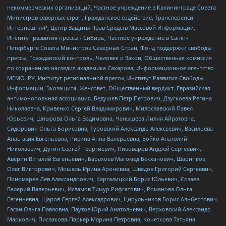
некоммерческих организаций, Частное учреждение в Калининграде Совета
Министров северных стран, Гражданское содействие, Трансперенси
Интернешнл-Р, Центр Защиты Прав Средств Массовой Информации,
Институт развития прессы - Сибирь, Частное учреждение в Санкт-
Петербурге Совета Министров Северных Стран, Фонд поддержки свободы
прессы, Гражданский контроль, Человек и Закон, Общественная комиссия
по сохранению наследия академика Сахарова, Информационное агентство
МЕМО. РУ, Институт региональной прессы, Институт Развития Свободы
Информации, Экозащита!-Женсовет, Общественный вердикт, Евразийская
антимонопольная ассоциация, Бедушев Петр Петрович, Дзугкоева Регина
Николаевна, Кривенко Сергей Владимирович, Милославский Павел
Юрьевич, Шнырова Ольга Вадимовна, Чанышева Лилия Айратовна,
Сидорович Ольга Борисовна, Туровский Александр Алексеевич, Васильева
Анастасия Евгеньевна, Ривина Анна Валерьевна, Бойко Анатолий
Николаевич, Дугин Сергей Георгиевич, Пивоваров Андрей Сергеевич,
Аверин Виталий Евгеньевич, Барахоев Магомед Бекханович, Шарипков
Олег Викторович, Мошель Ирина Ароновна, Шведов Григорий Сергеевич,
Пономарев Лев Александрович, Каргалицкий Борис Юльевич, Созаев
Валерий Валерьевич, Исламов Тимур Рифгатович, Романова Ольга
Евгеньевна, Щаров Сергей Алексадрович, Цирульников Борис Альбертович,
Гасан Ольга Павловна, Паутов Юрий Анатольевич, Верховский Александр
Маркович, Пислакова-Паркер Марина Петровна, Кочеткова Татьяна