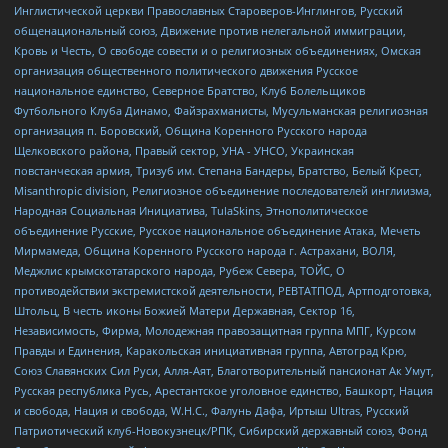
Инглистической церкви Православных Староверов-Инглингов, Русский
общенациональный союз, Движение против нелегальной иммиграции,
Кровь и Честь, О свободе совести и о религиозных объединениях, Омская
организация общественного политического движения Русское
национальное единство, Северное Братство, Клуб Болельщиков
Футбольного Клуба Динамо, Файзрахманисты, Мусульманская религиозная
организация п. Боровский, Община Коренного Русского народа
Щелковского района, Правый сектор, УНА - УНСО, Украинская
повстанческая армия, Тризуб им. Степана Бандеры, Братство, Белый Крест,
Misanthropic division, Религиозное объединение последователей инглиизма,
Народная Социальная Инициатива, TulaSkins, Этнополитическое
объединение Русские, Русское национальное объединение Атака, Мечеть
Мирмамеда, Община Коренного Русского народа г. Астрахани, ВОЛЯ,
Меджлис крымскотатарского народа, Рубеж Севера, ТОЙС, О
противодействии экстремистской деятельности, РЕВТАТПОД, Артподготовка,
Штольц, В честь иконы Божией Матери Державная, Сектор 16,
Независимость, Фирма, Молодежная правозащитная группа МПГ, Курсом
Правды и Единения, Каракольская инициативная группа, Автоград Крю,
Союз Славянских Сил Руси, Алля-Аят, Благотворительный пансионат Ак Умут,
Русская республика Русь, Арестантское уголовное единство, Башкорт, Нация
и свобода, Нация и свобода, W.H.С., Фалунь Дафа, Иртыш Ultras, Русский
Патриотический клуб-Новокузнецк/РПК, Сибирский державный союз, Фонд