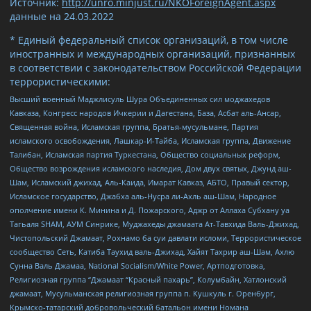
Источник:
http://unro.minjust.ru/NKOForeignAgent.aspx
данные на
24.03.2022
* Единый федеральный список организаций, в том числе
иностранных и международных организаций, признанных
в соответствии с законодательством Российской Федерации
террористическими:
Высший военный Маджлисуль Шура Объединенных сил моджахедов
Кавказа, Конгресс народов Ичкерии и Дагестана, База, Асбат аль-Ансар,
Священная война, Исламская группа, Братья-мусульмане, Партия
исламского освобождения, Лашкар-И-Тайба, Исламская группа, Движение
Талибан, Исламская партия Туркестана, Общество социальных реформ,
Общество возрождения исламского наследия, Дом двух святых, Джунд аш-
Шам, Исламский джихад, Аль-Каида, Имарат Кавказ, АБТО, Правый сектор,
Исламское государство, Джабха аль-Нусра ли-Ахль аш-Шам, Народное
ополчение имени К. Минина и Д. Пожарского, Аджр от Аллаха Субхану уа
Тагьаля SHAM, АУМ Синрике, Муджахеды джамаата Ат-Тавхида Валь-Джихад,
Чистопольский Джамаат, Рохнамо ба суи давлати исломи, Террористическое
сообщество Сеть, Катиба Таухид валь-Джихад, Хайят Тахрир аш-Шам, Ахлю
Сунна Валь Джамаа, National Socialism/White Power, Артподготовка,
Религиозная группа “Джамаат “Красный пахарь”, Колумбайн, Хатлонский
джамаат, Мусульманская религиозная группа п. Кушкуль г. Оренбург,
Крымско-татарский добровольческий батальон имени Номана