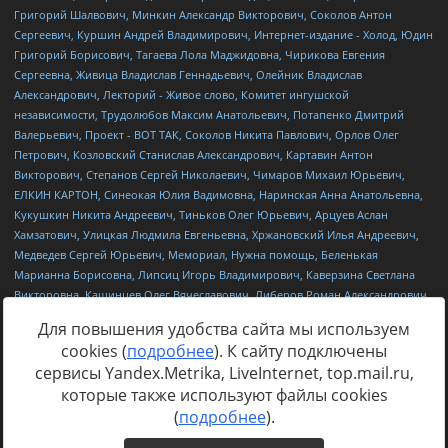
Для повышения удобства сайта мы используем
cookies (
подробнее
). К сайту подключены
сервисы Yandex.Metrika, LiveInternet, top.mail.ru,
Источник:
https://minjust.gov.ru/uploaded/files/reestr-
которые также используют файлы cookies
inostrannyih-agentov-22-03-2024.pdf
данные на
22.03.2024
(
подробнее
).