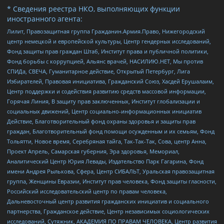
* Сведения реестра НКО, выполняющих функции
иностранного агента:
Лилит, Правозащитная группа Гражданин.Армия.Право, Нижегородский
центр немецкой и европейской культуры, Центр гендерных исследований,
Фонд защиты прав граждан Штаб, Институт права и публичной политики,
Фонд борьбы с коррупцией, Альянс врачей, НАСИЛИЮ.НЕТ, Мы против
СПИДа, СВЕЧА, Гуманитарное действие, Открытый Петербург, Лига
Избирателей, Правовая инициатива, Гражданский Союз, Хасдей Ерушалаим,
Центр поддержки и содействия развитию средств массовой информации,
Горячая Линия, В защиту прав заключенных, Институт глобализации и
социальных движений, Центр социально-информационных инициатив
Действие, Благотворительный фонд охраны здоровья и защиты прав
граждан, Благотворительный фонд помощи осужденным и их семьям, Фонд
Тольятти, Новое время, Серебряная тайга, Так-Так-Так, Сова, центр Анна,
Проект Апрель, Самарская губерния, Эра здоровья, Мемориал,
Аналитический Центр Юрия Левады, Издательство Парк Гагарина, Фонд
имени Андрея Рылькова, Сфера, Центр СИБАЛЬТ, Уральская правозащитная
группа, Женщины Евразии, Институт прав человека, Фонд защиты гласности,
Российский исследовательский центр по правам человека,
Дальневосточный центр развития гражданских инициатив и социального
партнерства, Гражданское действие, Центр независимых социологических
исследований, Сутяжник, АКАДЕМИЯ ПО ПРАВАМ ЧЕЛОВЕКА, Центр развития