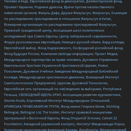
Человек в беде, Европейский фонд за демократию, Джеймстаунский фонд,
Прожект Хармони, Родники дракона, Врачи против насильственного
извлечения органов, Фалунь Дафа, Друзья Фалуньгун, Фалуньгун, Коалиция
по расследованию преследования в отношении Фалуньгун в Китае,
Всемирная организация по расследованию преследований Фалуньгун,
Пражский гражданский центр, Ассоциация школ политических
исследований при Совете Европы, Центр либеральной современности,
Форум русскоязычных европейцев, Немецко-русский обмен, Бард колледж,
Европейский выбор, Фонд Ходорковского, Оксфордский российский фонд,
Фонд Будущее России, Компания свободы информации, Проект Медиа,
Международное партнерство за права человека, Духовное Управление
Евангельских Христиан Украинской Христианской Церкви, Новое
Поколение, Духовное Учебное Заведение Международный Библейский
Колледж, Международное христианское движение, Всемирный Институт
Саентологических Предприятий, Церковь Духовной Технологии,
Европейская сеть организаций по наблюдению за выборами, Республика
Польша, СВОБОДНЫЙ ИДЕЛЬ-УРАЛ, Ассоциация развития журналистики,
IStories fonds, Королевский Институт Международных Отношений,
КРИМСЬКА ПРАВОЗАХИСНА ГРУПА, Фонд имени Генриха Бёлля, Stichting
Bellingcat, Bellingcat Ltd, The Insider, Институт правовой инициативы
Центральной и Восточной Европы, Фонд Открытой Эстонии, Calvert 22
Foundation, Канадский украинский конгресс, Институт Макдональда-Лорье,
Украинская национальная федерация Канады, Декабристы, Международный