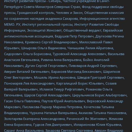
Институт развития прессы - Сибирь, Частное учреждение в Санкт-
Петербурге Совета Министров Северных Стран, Фонд поддержки свободы
прессы, Гражданский контроль, Человек и Закон, Общественная комиссия
по сохранению наследия академика Сахарова, Информационное агентство
МЕМО. РУ, Институт региональной прессы, Институт Развития Свободы
Информации, Экозащита!-Женсовет, Общественный вердикт, Евразийская
антимонопольная ассоциация, Бедушев Петр Петрович, Дзугкоева Регина
Николаевна, Кривенко Сергей Владимирович, Милославский Павел
Юрьевич, Шнырова Ольга Вадимовна, Чанышева Лилия Айратовна,
Сидорович Ольга Борисовна, Туровский Александр Алексеевич, Васильева
Анастасия Евгеньевна, Ривина Анна Валерьевна, Бойко Анатолий
Николаевич, Дугин Сергей Георгиевич, Пивоваров Андрей Сергеевич,
Аверин Виталий Евгеньевич, Барахоев Магомед Бекханович, Шарипков
Олег Викторович, Мошель Ирина Ароновна, Шведов Григорий Сергеевич,
Пономарев Лев Александрович, Каргалицкий Борис Юльевич, Созаев
Валерий Валерьевич, Исламов Тимур Рифгатович, Романова Ольга
Евгеньевна, Щаров Сергей Алексадрович, Цирульников Борис Альбертович,
Гасан Ольга Павловна, Паутов Юрий Анатольевич, Верховский Александр
Маркович, Пислакова-Паркер Марина Петровна, Кочеткова Татьяна
Владимировна, Чуркина Наталья Валерьевна, Акимова Татьяна Николаевна,
Золотарева Екатерина Александровна, Рачинский Ян Збигневич, Жемкова
Елена Борисовна, Гудков Лев Дмитриевич, Илларионова Юлия Юрьевна,
Саранг Анна Васильевна, Захарова Светлана Сергеевна, Аверин Владимир