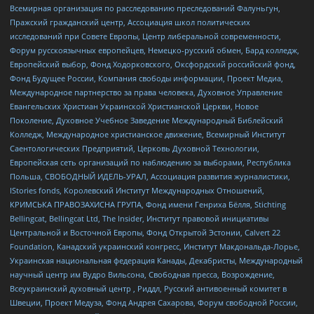
Всемирная организация по расследованию преследований Фалуньгун,
Пражский гражданский центр, Ассоциация школ политических
исследований при Совете Европы, Центр либеральной современности,
Форум русскоязычных европейцев, Немецко-русский обмен, Бард колледж,
Европейский выбор, Фонд Ходорковского, Оксфордский российский фонд,
Фонд Будущее России, Компания свободы информации, Проект Медиа,
Международное партнерство за права человека, Духовное Управление
Евангельских Христиан Украинской Христианской Церкви, Новое
Поколение, Духовное Учебное Заведение Международный Библейский
Колледж, Международное христианское движение, Всемирный Институт
Саентологических Предприятий, Церковь Духовной Технологии,
Европейская сеть организаций по наблюдению за выборами, Республика
Польша, СВОБОДНЫЙ ИДЕЛЬ-УРАЛ, Ассоциация развития журналистики,
IStories fonds, Королевский Институт Международных Отношений,
КРИМСЬКА ПРАВОЗАХИСНА ГРУПА, Фонд имени Генриха Бёлля, Stichting
Bellingcat, Bellingcat Ltd, The Insider, Институт правовой инициативы
Центральной и Восточной Европы, Фонд Открытой Эстонии, Calvert 22
Foundation, Канадский украинский конгресс, Институт Макдональда-Лорье,
Украинская национальная федерация Канады, Декабристы, Международный
научный центр им Вудро Вильсона, Свободная пресса, Возрождение,
Всеукраинский духовный центр , Риддл, Русский антивоенный комитет в
Швеции, Проект Медуза, Фонд Андрея Сахарова, Форум свободной России,