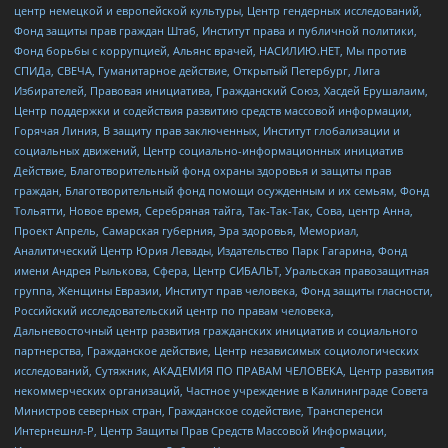
центр немецкой и европейской культуры, Центр гендерных исследований,
Фонд защиты прав граждан Штаб, Институт права и публичной политики,
Фонд борьбы с коррупцией, Альянс врачей, НАСИЛИЮ.НЕТ, Мы против
СПИДа, СВЕЧА, Гуманитарное действие, Открытый Петербург, Лига
Избирателей, Правовая инициатива, Гражданский Союз, Хасдей Ерушалаим,
Центр поддержки и содействия развитию средств массовой информации,
Горячая Линия, В защиту прав заключенных, Институт глобализации и
социальных движений, Центр социально-информационных инициатив
Действие, Благотворительный фонд охраны здоровья и защиты прав
граждан, Благотворительный фонд помощи осужденным и их семьям, Фонд
Тольятти, Новое время, Серебряная тайга, Так-Так-Так, Сова, центр Анна,
Проект Апрель, Самарская губерния, Эра здоровья, Мемориал,
Аналитический Центр Юрия Левады, Издательство Парк Гагарина, Фонд
имени Андрея Рылькова, Сфера, Центр СИБАЛЬТ, Уральская правозащитная
группа, Женщины Евразии, Институт прав человека, Фонд защиты гласности,
Российский исследовательский центр по правам человека,
Дальневосточный центр развития гражданских инициатив и социального
партнерства, Гражданское действие, Центр независимых социологических
исследований, Сутяжник, АКАДЕМИЯ ПО ПРАВАМ ЧЕЛОВЕКА, Центр развития
некоммерческих организаций, Частное учреждение в Калининграде Совета
Министров северных стран, Гражданское содействие, Трансперенси
Интернешнл-Р, Центр Защиты Прав Средств Массовой Информации,