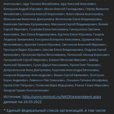
Анатольевич, Щур Татьяна Михайловна, Щур Николай Алексеевич,
Блинушов Андрей Юрьевич, Мосин Алексей Геннадьевич, Гефтер Валентин
Михайлович, Симонов Алексей Кириллович, Флиге Ирина Анатольевна,
Мельникова Валентина Дмитриевна, Вититинова Елена Владимировна,
Баженова Светлана Куприяновна, Максимов Сергей Владимирович, Беляев
Сергей Иванович, Голубева Елена Николаевна, Ганнушкина Светлана
Алексеевна, Закс Елена Владимировна, Буртина Елена Юрьевна, Гендель
Людмила Залмановна, Кокорина Екатерина Алексеевна, Шуманов Илья
Вячеславович, Арапова Галина Юрьевна, Свечников Анатолий Мариевич,
Прохоров Вадим Юрьевич, Шахова Елена Владимировна, Подузов Сергей
Васильевич, Протасова Ирина Вячеславовна, Литинский Леонид Борисович,
Лукашевский Сергей Маркович, Бахмин Вячеслав Иванович, Шабад
Анатолий Ефимович, Сухих Дарья Николаевна, Орлов Олег Петрович,
Добровольская Анна Дмитриевна, Королева Александра Евгеньевна,
Смирнов Владимир Александрович, Вицин Сергей Ефимович, Золотухин
Борис Андреевич, Левинсон Лев Семенович, Локшина Татьяна Иосифовна,
Орлов Олег Петрович, Полякова Мара Федоровна, Резник Генри Маркович,
Захаров Герман Константинович
Источник:
http://unro.minjust.ru/NKOForeignAgent.aspx
данные на
24.03.2022
* Единый федеральный список организаций, в том числе