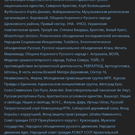
национальное единство, Северное Братство, Клуб Болельщиков
Футбольного Клуба Динамо, Файзрахманисты, Мусульманская религиозная
организация п. Боровский, Община Коренного Русского народа
Щелковского района, Правый сектор, УНА - УНСО, Украинская
повстанческая армия, Тризуб им. Степана Бандеры, Братство, Белый Крест,
Misanthropic division, Религиозное объединение последователей инглиизма,
Народная Социальная Инициатива, TulaSkins, Этнополитическое
объединение Русские, Русское национальное объединение Атака, Мечеть
Мирмамеда, Община Коренного Русского народа г. Астрахани, ВОЛЯ,
Меджлис крымскотатарского народа, Рубеж Севера, ТОЙС, О
противодействии экстремистской деятельности, РЕВТАТПОД, Артподготовка,
Штольц, В честь иконы Божией Матери Державная, Сектор 16,
Независимость, Фирма, Молодежная правозащитная группа МПГ, Курсом
Правды и Единения, Каракольская инициативная группа, Автоград Крю,
Союз Славянских Сил Руси, Алля-Аят, Благотворительный пансионат Ак Умут,
Русская республика Русь, Арестантское уголовное единство, Башкорт, Нация
и свобода, Нация и свобода, W.H.С., Фалунь Дафа, Иртыш Ultras, Русский
Патриотический клуб-Новокузнецк/РПК, Сибирский державный союз, Фонд
борьбы с коррупцией, Фонд защиты прав граждан, Штабы Навального,
Совет граждан СССР Прикубанского округа г. Краснодара, Мужское
государство, Народное объединение русского движения, Народное
движение Адат, Народный совет граждан РСФСР СССР Архангельской