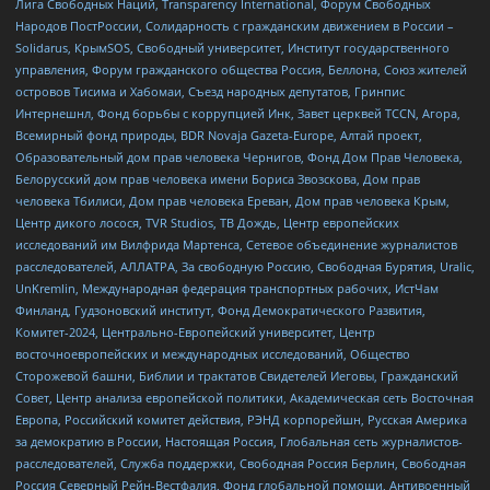
Лига Свободных Наций, Transparеncy International, Форум Свободных
Народов ПостРоссии, Солидарность с гражданским движением в России –
Solidarus, КрымSOS, Свободный университет, Институт государственного
управления, Форум гражданского общества Россия, Беллона, Союз жителей
островов Тисима и Хабомаи, Съезд народных депутатов, Гринпис
Интернешнл, Фонд борьбы с коррупцией Инк, Завет церквей TCCN, Агора,
Всемирный фонд природы, BDR Novaja Gazeta-Europe, Алтай проект,
Образовательный дом прав человека Чернигов, Фонд Дом Прав Человека,
Белорусский дом прав человека имени Бориса Звозскова, Дом прав
человека Тбилиси, Дом прав человека Ереван, Дом прав человека Крым,
Центр дикого лосося, TVR Studios, ТВ Дождь, Центр европейских
исследований им Вилфрида Мартенса, Сетевое объединение журналистов
расследователей, АЛЛАТРА, За свободную Россию, Свободная Бурятия, Uralic,
UnKremlin, Международная федерация транспортных рабочих, ИстЧам
Финланд, Гудзоновский институт, Фонд Демократического Развития,
Комитет-2024, Центрально-Европейский университет, Центр
восточноевропейских и международных исследований, Общество
Сторожевой башни, Библии и трактатов Свидетелей Иеговы, Гражданский
Совет, Центр анализа европейской политики, Академическая сеть Восточная
Европа, Российский комитет действия, РЭНД корпорейшн, Русская Америка
за демократию в России, Настоящая Россия, Глобальная сеть журналистов-
расследователей, Служба поддержки, Свободная Россия Берлин, Свободная
Россия Северный Рейн-Вестфалия, Фонд глобальной помощи, Антивоенный