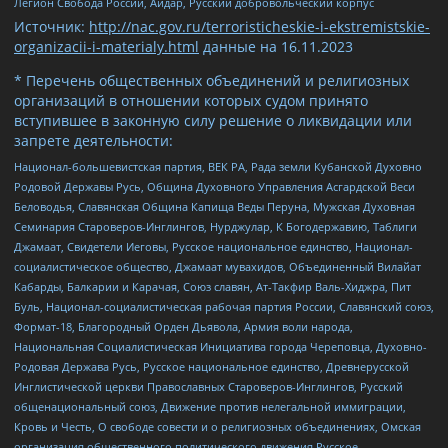
Легион Свобода России, Айдар, Русский добровольческий корпус
Источник:
http://nac.gov.ru/terroristicheskie-i-ekstremistskie-
organizacii-i-materialy.html
данные на
16.11.2023
* Перечень общественных объединений и религиозных
организаций в отношении которых судом принято
вступившее в законную силу решение о ликвидации или
запрете деятельности:
Национал-большевистская партия, ВЕК РА, Рада земли Кубанской Духовно
Родовой Державы Русь, Община Духовного Управления Асгардской Веси
Беловодья, Славянская Община Капища Веды Перуна, Мужская Духовная
Семинария Староверов-Инглингов, Нурджулар, К Богодержавию, Таблиги
Джамаат, Свидетели Иеговы, Русское национальное единство, Национал-
социалистическое общество, Джамаат мувахидов, Объединенный Вилайат
Кабарды, Балкарии и Карачая, Союз славян, Ат-Такфир Валь-Хиджра, Пит
Буль, Национал-социалистическая рабочая партия России, Славянский союз,
Формат-18, Благородный Орден Дьявола, Армия воли народа,
Национальная Социалистическая Инициатива города Череповца, Духовно-
Родовая Держава Русь, Русское национальное единство, Древнерусской
Инглистической церкви Православных Староверов-Инглингов, Русский
общенациональный союз, Движение против нелегальной иммиграции,
Кровь и Честь, О свободе совести и о религиозных объединениях, Омская
организация общественного политического движения Русское