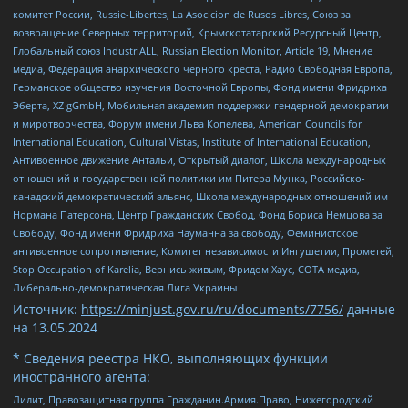
комитет России, Russie-Libertes, La Asocicion de Rusos Libres, Союз за
возвращение Северных территорий, Крымскотатарский Ресурсный Центр,
Глобальный союз IndustriALL, Russian Election Monitor, Article 19, Мнение
медиа, Федерация анархического черного креста, Радио Свободная Европа,
Германское общество изучения Восточной Европы, Фонд имени Фридриха
Эберта, XZ gGmbH, Мобильная академия поддержки гендерной демократии
и миротворчества, Форум имени Льва Копелева, American Councils for
International Education, Cultural Vistas, Institute of International Education,
Антивоенное движение Антальи, Открытый диалог, Школа международных
отношений и государственной политики им Питера Мунка, Российско-
канадский демократический альянс, Школа международных отношений им
Нормана Патерсона, Центр Гражданских Свобод, Фонд Бориса Немцова за
Свободу, Фонд имени Фридриха Науманна за свободу, Феминистское
антивоенное сопротивление, Комитет независимости Ингушетии, Прометей,
Stop Occupation of Karelia, Вернись живым, Фридом Хаус, СОТА медиа,
Либерально-демократическая Лига Украины
Источник:
https://minjust.gov.ru/ru/documents/7756/
данные
на
13.05.2024
* Сведения реестра НКО, выполняющих функции
иностранного агента:
Лилит, Правозащитная группа Гражданин.Армия.Право, Нижегородский