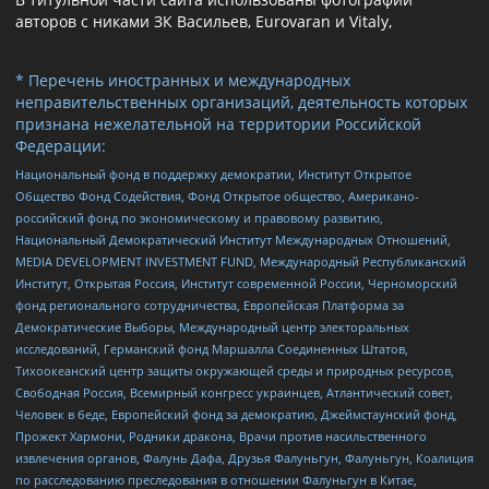
авторов с никами ЗК Васильев, Eurovaran и Vitaly,
* Перечень иностранных и международных
неправительственных организаций, деятельность которых
признана нежелательной на территории Российской
Федерации:
Национальный фонд в поддержку демократии, Институт Открытое
Общество Фонд Содействия, Фонд Открытое общество, Американо-
российский фонд по экономическому и правовому развитию,
Национальный Демократический Институт Международных Отношений,
MEDIA DEVELOPMENT INVESTMENT FUND, Международный Республиканский
Институт, Открытая Россия, Институт современной России, Черноморский
фонд регионального сотрудничества, Европейская Платформа за
Демократические Выборы, Международный центр электоральных
исследований, Германский фонд Маршалла Соединенных Штатов,
Тихоокеанский центр защиты окружающей среды и природных ресурсов,
Свободная Россия, Всемирный конгресс украинцев, Атлантический совет,
Человек в беде, Европейский фонд за демократию, Джеймстаунский фонд,
Прожект Хармони, Родники дракона, Врачи против насильственного
извлечения органов, Фалунь Дафа, Друзья Фалуньгун, Фалуньгун, Коалиция
по расследованию преследования в отношении Фалуньгун в Китае,