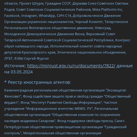
области, Проект Штурм, Граждане СССР, Держава Союз Советских Светлых
Родов, Совет Советских Социалистических Районов, Meta Platforms Inc,
Facebook, Instagram, WhatsApp, СИЧ-С14, Добровольческое Движение
Организации украинских националистов, Черный Комитет, Татарстанское
Региональное Всетатарское общественное движение, Невоград,
Молодежное Демократическое Движение Весна, Верховный Совет
Татарской Автономной Советской Социалистической Республики, Конгресс
ойрат-калмыцкого народа, Исполнительный комитет совета народных
депутатов Красноярского края, Этническое национальное объединение,
ЛГБТ, Я.МЫ Сергей Фургал
Источник:
https://minjust.gov.ru/ru/documents/7822/
данные
на
03.05.2024
* Реестр иностранных агентов:
Калининградская региональная общественная организация "Экозащита!-Женсовет", Фонд содействия защите прав и свобод граждан "Общественный вердикт", Фонд "Институт Развития Свободы Информации", Частное учреждение "Информационное агентство МЕМО. РУ", Региональная общественная организация "Общественная комиссия по сохранению наследия академика Сахарова", Фонд поддержки свободы прессы, Санкт-Петербургская общественная правозащитная организация "Гражданский контроль", Межрегиональная общественная организация "Информационно-просветительский центр "Мемориал", Региональный Фонд "Центр Защиты Прав Средств Массовой Информации", с 05.12.2023 Фонд "Центр Защиты Прав Средств массовой информации", Региональная общественная благотворительная организация помощи беженцам и мигрантам "Гражданское содействие", Негосударственное образовательное учреждение дополнительного профессионального образования (повышение квалификации) специалистов "АКАДЕМИЯ ПО ПРАВАМ ЧЕЛОВЕКА", Свердловская региональная общественная организация "Сутяжник", Автономная некоммерческая организация "Центр независимых социологических исследований", Союз общественных объединений "Российский исследовательский центр по правам человека", Региональное общественное учреждение научно-информационный центр "МЕМОРИАЛ", Некоммерческая организация "Фонд защиты гласности", Автономная некоммерческая организация "Институт прав человека", Городская общественная организация "Екатеринбургское общество "МЕМОРИАЛ", Городская общественная организация "Рязанское историко-просветительское и правозащитное общество "Мемориал" (Рязанский Мемориал), Челябинский региональный орган общественной самодеятельности – женское общественное объединение "Женщины Евразии", Челябинский региональный орган общественной самодеятельности "Уральская правозащитная группа", Фонд содействия защите здоровья и социальной справедливости имени Андрея Рылькова, Автономная Некоммерческая Организация "Аналитический Центр Юрия Левады", Автономная некоммерческая организация социальной поддержки населения "Проект Апрель", Региональная общественная организация помощи женщинам и детям, находящимся в кризисной ситуации "Информационно-методический центр "Анна", Фонд содействия развитию массовых коммуникаций и правовому просвещению "Так-так-Так", Фонд содействия устойчивому развитию "Серебряная тайга", Свердловский региональный общественный фонд социальных проектов "Новое время", "Idel.Реалии", Кавказ.Реалии, Крым.Реалии, Телеканал Настоящее Время, Татаро-башкирская служба Радио Свобода (Azatliq Radiosi), Радио Свободная Европа/Радио Свобода (PCE/PC), "Сибирь.Реалии", "Фактограф", Благотворительный фонд помощи осужденным и их семьям, Автономная некоммерческая организация "Институт глобализации и социальных движений", Фонд "В защиту прав заключенных", Частное учреждение "Центр поддержки и содействия развитию средств массовой информации", Пензенский региональный общественный благотворительный фонд "Гражданский союз", "Север.Реалии", Некоммерческая организация Фонд "Правовая инициатива", Общество с ограниченной ответственностью "Радио Свободная Европа/Радио Свобода", Чешское информационное агентство "MEDIUM-ORIENT", Красноярская региональная общественная организация "Мы против СПИДа", Камалягин Денис Николаевич, Маркелов Сергей Евгеньевич, Пономарев Лев Александрович, Савицкая Людмила Алексеевна, Автономная некоммерческая организация "Центр по работе с проблемой насилия "НАСИЛИЮ.НЕТ", Межрегиональный профессиональный союз работников здравоохранения "Альянс врачей", Юридическое лицо, зарегистрированное в Латвийской Республике, SIA "Medusa Project" (регистрационный номер 40103797863, дата регистрации 10.06.2014), Некоммерческая организация "Фонд по борьбе с коррупцией", Автономная некоммерческая организация "Институт права и публичной политики", Баданин Роман Сергеевич, Гликин Максим Александрович, Железнова Мария Михайловна, Лукьянова Юлия Сергеевна, Маетная Елизавета Витальевна, Маняхин Петр Борисович, Чуракова Ольга Владимировна, Ярош Юлия Петровна, Юридическое лицо "The Insider SIA", зарегистрированное в Риге, Латвийская Республика (дата регистрации 26.06.2015), являющееся администратором доменного имени интернет-издания "The Insider SIA", https://theins.ru, Постернак Алексей Евгеньевич, Рубин Михаил Аркадьевич, Анин Роман Александрович, Юридическое лицо Istories fonds, зарегистрированное в Латвийской Республике (регистрационный номер 50008295751, дата регистрации 24.02.2020), Великовский Дмитрий Александрович, Долинина Ирина Николаевна, Мароховская Алеся Алексеевна, Шлейнов Роман Юрьевич, Шмагун Олеся Валентиновна, Общество с ограниченной ответственностью "Альтаир 2021", Общество с ограниченной ответственностью "Вега 2021", Общество с ограниченной ответственностью "Главный редактор 2021", Общество с ограниченной ответственностью "Ромашки монолит", Важенков Артем Валерьевич, Ивановская областная общественная организация "Центр гендерных исследований", Гурман Юрий Альбертович, Медиапроект "ОВД-Инфо", Егоров Владимир Владимирович, Жилинский Владимир Александрович, Общество с ограниченной ответственностью "ЗП", Иванова София Юрьевна, Карезина Инна Павловна, Кильтау Екатерина Викторовна, Петров Алексей Викторович, Пискунов Сергей Евгеньевич, Смирнов Сергей Сергеевич, Тихонов Михаил Сергеевич, Общество с ограниченной ответственностью "ЖУРНАЛИСТ-ИНОСТРАННЫЙ АГЕНТ", Арапова Галина Юрьевна, Вольтская Татьяна Анатольевна, Американская компания "Mason G.E.S. Anonymous Foundation" (США), являющаяся владельцем интернет-издания https://mnews.world/, Компания "Stichting Bellingcat", зарегистрированная в Нидерландах (дата регистрации 11.07.2018), Захаров Андрей Вячеславович, Клепиковская Екатерина Дмитриевна, Общество с ограниченной ответственностью "МЕМО", Перл Роман Александрович, Симонов Евгений Алексеевич, Соловьева Елена Анатольевна, Сотников Даниил Владимирович, Сурначева Елизавета Дмитриевна, Автономная некоммерческая организация по защите прав человека и информированию населения "Якутия – Наше Мнение", Общество с ограниченной ответственностью "Москоу диджитал медиа", с 26.01.2023 Общество с ограниченной ответственностью "Чайка Белые сады", Ветошкина Валерия Валерьевна, Заговора Максим Александрович, Межрегиональное общественное движение "Российская ЛГБТ - сеть", Оленичев Максим Владимирович, Павлов Иван Юрьевич, Скворцова Елена Сергеевна, Общество с ограниченной ответственностью "Как бы инагент", Кочетков Игорь Викторович, Общество с ограниченной ответственностью "Честные выборы", Еланчик Олег Александрович, Общество с ограниченной ответственностью "Нобелевский призыв", Гималова Регина Эмилевна, Григорьев Андрей Валерьевич, Григорьева Алина Александровна, Ассоциация по содействию защите прав призывников, альтернативнослужащих и военнослужащих "Правозащитная группа "Гражданин.Армия.Право", Хисамова Регина Фаритовна, Автономная некоммерческая организация по реализации социально-правовых программ "Лилит", Дальневосточное общественное движение "Маяк", Санкт-Петербургская ЛГБТ-инициативная группа "Выход", Инициативная группа ЛГБТ+ "Реверс", Алексеев Андрей Викторович, Бекбулатова Таисия Львовна, Беляев Иван Михайлович, Владыкина Елена Сергеевна, Гельман Марат Александрович, Никульшина Вероника Юрьевна, Толоконникова Надежда Андреевна, Шендерович Виктор Анатольевич, Общество с ограниченной ответственностью "Данное сообщение", Общество с ограниченной ответственностью Издательский дом "Новая глава", Айнбиндер Александра Александровна, Московский комьюнити-центр для ЛГБТ+инициатив, Благотворительный фонд развития филантропии, Deutsche Welle (Германия, Kurt-Schumacher-Strasse 3, 53113 Bonn), Борзунова Мария Михайловна, Воробьев Виктор Викторович, Голубева Анна Львовна, Константинова Алла Михайловна, Малкова Ирина Владимировна, Мурадов Мурад Абдулгалимович, Осетинская Елизавета Николаевна, Понасенков Евгений Николаевич, Ганапольский Матвей Юрьевич, Киселев Евгений Алексеевич, Борухович Ирина Григорьевна, Дремин Иван Тимофеевич, Дубровский Дмитрий Викторович, Красноярская региональная общественная организация поддержки и развития альтернативных образовательных технологий и межкультурных коммуникаций "ИНТЕРРА", Маяковская Екатерина Алексеевна, Фейгин Марк Захарович, Филимонов Андрей Викторович, Дзугкоева Регина Николаевна, Доброхотов Роман Александрович, Дудь Юрий Александрович, Елкин Сергей Владимирович, Кругликов Кирилл Игоревич, Сабунаева Мария Леонидовна, Семенов Алексей Владимирович, Шаинян Карен Багратович, Шульман Екатерина Михайловна, Асафьев Артур Валерьевич, Вахштайн Виктор Семенович, Венедиктов Алексей Алексеевич, Лушникова Екатерина Евгеньевна, Волков Леонид Михайлович, Невзоров Александр Глебович, Пархоменко Сергей Борисович, Сироткин Ярослав Николаевич, Кара-Мурза Владимир Владимирович, Баранова Наталья Владимировна, Гозман Леонид Яковлевич, Кагарлицкий Борис Юльевич, Климарев Михаил Валерьевич, Милов Владимир Станиславович, Автономная некоммерческая организация Краснодарский центр современного искусства "Типография", Моргенштерн Алишер Тагирович, Соболь Любовь Эдуардовна, Общество с ограниченной ответственностью "ЛИЗА НОРМ", Каспаров Гарри Кимович, Ходорковский Михаил Борисович, Общество с ограниченной ответственностью "Апрельские тезисы", Данилович Ирина Брониславовна, Кашин Олег Владимирович, Петров Николай Владимирович, Пивоваров Алексей Владимирович, Соколов Михаил Владимирович, Цветкова Юлия Владимировна, Чичваркин Евгений Александрович, Комитет против пыток/Команда против пыток, Общество с ограниченной ответственностью "Первый научный", Общество с ограниченной ответственностью "Вертолет и ко", Белоцерковская Вероника Борисовна, Кац Максим Евгеньевич, Лазарева Татьяна Юрьевна, Шаведдинов Руслан Табризович, Яшин Илья Валерьевич, Общество с ограниченной ответственностью "Иноагент ААВ", Алешковский Дмитрий Петрович, Альбац Евгения Марковна, Быков Дмитрий Львович, Галямина Юлия Евгеньевна, Лойко Сергей Леонидович, Мартынов Кирилл Константинович, Медведев Сергей Александрович, Крашенинников Федор Геннадиевич, Гордеева Катерина Вл