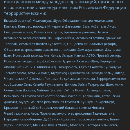
иностранных и международных организаций, признанных
в соответствии с законодательством Российской Федерации
террористическими:
Высший военный Маджлисуль Шура Объединенных сил моджахедов
Кавказа, Конгресс народов Ичкерии и Дагестана, База, Асбат аль-Ансар,
Священная война, Исламская группа, Братья-мусульмане, Партия
исламского освобождения, Лашкар-И-Тайба, Исламская группа, Движение
Талибан, Исламская партия Туркестана, Общество социальных реформ,
Общество возрождения исламского наследия, Дом двух святых, Джунд аш-
Шам, Исламский джихад, Аль-Каида, Имарат Кавказ, АБТО, Правый сектор,
Исламское государство, Джабха аль-Нусра ли-Ахль аш-Шам, Народное
ополчение имени К. Минина и Д. Пожарского, Аджр от Аллаха Субхану уа
Тагьаля SHAM, АУМ Синрике, Муджахеды джамаата Ат-Тавхида Валь-Джихад,
Чистопольский Джамаат, Рохнамо ба суи давлати исломи, Террористическое
сообщество Сеть, Катиба Таухид валь-Джихад, Хайят Тахрир аш-Шам, Ахлю
Сунна Валь Джамаа, National Socialism/White Power, Артподготовка,
Религиозная группа “Джамаат “Красный пахарь”, Колумбайн, Хатлонский
джамаат, Мусульманская религиозная группа п. Кушкуль г. Оренбург,
Крымско-татарский добровольческий батальон имени Номана
Челебиджихана, Азов, Партия исламского возрождения Таджикистана,
Народная самооборона, Дуббайский джамаат, московская ячейка, Батал-
Хаджи Белхороев, Маньяки Культ Убийц, Молодёжь Которая Улыбается,