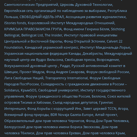
Саентологических Предприятий, Церковь Духовной Технологии,
Европейская сеть организаций по наблюдению за выборами, Республика
Польша, СВОБОДНЫЙ ИДЕЛЬ-УРАЛ, Ассоциация развития журналистики,
IStories fonds, Королевский Институт Международных Отношений,
КРИМСЬКА ПРАВОЗАХИСНА ГРУПА, Фонд имени Генриха Бёлля, Stichting
Bellingcat, Bellingcat Ltd, The Insider, Институт правовой инициативы
Центральной и Восточной Европы, Фонд Открытой Эстонии, Calvert 22
Foundation, Канадский украинский конгресс, Институт Макдональда-Лорье,
Украинская национальная федерация Канады, Декабристы, Международный
научный центр им Вудро Вильсона, Свободная пресса, Возрождение,
Всеукраинский духовный центр , Риддл, Русский антивоенный комитет в
Швеции, Проект Медуза, Фонд Андрея Сахарова, Форум свободной России,
Лига Свободных Наций, Transparеncy International, Форум Свободных
Народов ПостРоссии, Солидарность с гражданским движением в России –
Solidarus, КрымSOS, Свободный университет, Институт государственного
управления, Форум гражданского общества Россия, Беллона, Союз жителей
островов Тисима и Хабомаи, Съезд народных депутатов, Гринпис
Интернешнл, Фонд борьбы с коррупцией Инк, Завет церквей TCCN, Агора,
Всемирный фонд природы, BDR Novaja Gazeta-Europe, Алтай проект,
Образовательный дом прав человека Чернигов, Фонд Дом Прав Человека,
Белорусский дом прав человека имени Бориса Звозскова, Дом прав
человека Тбилиси, Дом прав человека Ереван, Дом прав человека Крым,