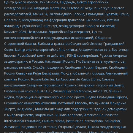
Центр дикого лосося, TVR Studios, ТВ Дождь, Центр европейских
исследований им Вилфрида Мартенса, Сетевое объединение журналистов
расследователей, АЛЛАТРА, За свободную Россию, Свободная Бурятия, Uralic,
UnKremlin, Международная федерация транспортных рабочих, ИстЧам
Финланд, Гудзоновский институт, Фонд Демократического Развития,
Комитет-2024, Центрально-Европейский университет, Центр
восточноевропейских и международных исследований, Общество
Сторожевой башни, Библии и трактатов Свидетелей Иеговы, Гражданский
Совет, Центр анализа европейской политики, Академическая сеть Восточная
Европа, Российский комитет действия, РЭНД корпорейшн, Русская Америка
за демократию в России, Настоящая Россия, Глобальная сеть журналистов-
расследователей, Служба поддержки, Свободная Россия Берлин, Свободная
Россия Северный Рейн-Вестфалия, Фонд глобальной помощи, Антивоенный
комитет России, Russie-Libertes, La Asocicion de Rusos Libres, Союз за
возвращение Северных территорий, Крымскотатарский Ресурсный Центр,
Глобальный союз IndustriALL, Russian Election Monitor, Article 19, Мнение
медиа, Федерация анархического черного креста, Радио Свободная Европа,
Германское общество изучения Восточной Европы, Фонд имени Фридриха
Эберта, XZ gGmbH, Мобильная академия поддержки гендерной демократии
и миротворчества, Форум имени Льва Копелева, American Councils for
International Education, Cultural Vistas, Institute of International Education,
Антивоенное движение Антальи, Открытый диалог, Школа международных
отношений и государственной политики им Питера Мунка, Российско-