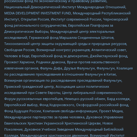
российский фонд по экономическому и правовому развитию,
Национальный Демократический Институт Международных Отношений,
MEDIA DEVELOPMENT INVESTMENT FUND, Международный Республиканский
Институт, Открытая Россия, Институт современной России, Черноморский
фонд регионального сотрудничества, Европейская Платформа за
Демократические Выборы, Международный центр электоральных
исследований, Германский фонд Маршалла Соединенных Штатов,
Тихоокеанский центр защиты окружающей среды и природных ресурсов,
Свободная Россия, Всемирный конгресс украинцев, Атлантический совет,
Человек в беде, Европейский фонд за демократию, Джеймстаунский фонд,
Прожект Хармони, Родники дракона, Врачи против насильственного
извлечения органов, Фалунь Дафа, Друзья Фалуньгун, Фалуньгун, Коалиция
по расследованию преследования в отношении Фалуньгун в Китае,
Всемирная организация по расследованию преследований Фалуньгун,
Пражский гражданский центр, Ассоциация школ политических
исследований при Совете Европы, Центр либеральной современности,
Форум русскоязычных европейцев, Немецко-русский обмен, Бард колледж,
Европейский выбор, Фонд Ходорковского, Оксфордский российский фонд,
Фонд Будущее России, Компания свободы информации, Проект Медиа,
Международное партнерство за права человека, Духовное Управление
Евангельских Христиан Украинской Христианской Церкви, Новое
Поколение, Духовное Учебное Заведение Международный Библейский
Колледж, Международное христианское движение, Всемирный Институт