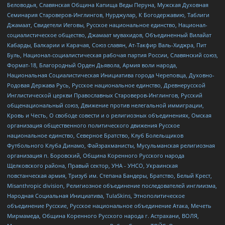
Беловодья, Славянская Община Капища Веды Перуна, Мужская Духовная
Семинария Староверов-Инглингов, Нурджулар, К Богодержавию, Таблиги
Джамаат, Свидетели Иеговы, Русское национальное единство, Национал-
социалистическое общество, Джамаат мувахидов, Объединенный Вилайат
Кабарды, Балкарии и Карачая, Союз славян, Ат-Такфир Валь-Хиджра, Пит
Буль, Национал-социалистическая рабочая партия России, Славянский союз,
Формат-18, Благородный Орден Дьявола, Армия воли народа,
Национальная Социалистическая Инициатива города Череповца, Духовно-
Родовая Держава Русь, Русское национальное единство, Древнерусской
Инглистической церкви Православных Староверов-Инглингов, Русский
общенациональный союз, Движение против нелегальной иммиграции,
Кровь и Честь, О свободе совести и о религиозных объединениях, Омская
организация общественного политического движения Русское
национальное единство, Северное Братство, Клуб Болельщиков
Футбольного Клуба Динамо, Файзрахманисты, Мусульманская религиозная
организация п. Боровский, Община Коренного Русского народа
Щелковского района, Правый сектор, УНА - УНСО, Украинская
повстанческая армия, Тризуб им. Степана Бандеры, Братство, Белый Крест,
Misanthropic division, Религиозное объединение последователей инглиизма,
Народная Социальная Инициатива, TulaSkins, Этнополитическое
объединение Русские, Русское национальное объединение Атака, Мечеть
Мирмамеда, Община Коренного Русского народа г. Астрахани, ВОЛЯ,