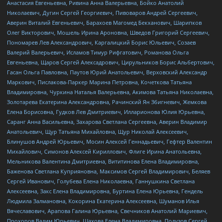
Анастасия Евгеньевна, Ривина Анна Валерьевна, Бойко Анатолий
Николаевич, Дугин Сергей Георгиевич, Пивоваров Андрей Сергеевич,
Аверин Виталий Евгеньевич, Барахоев Магомед Бекханович, Шарипков
Олег Викторович, Мошель Ирина Ароновна, Шведов Григорий Сергеевич,
Пономарев Лев Александрович, Каргалицкий Борис Юльевич, Созаев
Валерий Валерьевич, Исламов Тимур Рифгатович, Романова Ольга
Евгеньевна, Щаров Сергей Алексадрович, Цирульников Борис Альбертович,
Гасан Ольга Павловна, Паутов Юрий Анатольевич, Верховский Александр
Маркович, Пислакова-Паркер Марина Петровна, Кочеткова Татьяна
Владимировна, Чуркина Наталья Валерьевна, Акимова Татьяна Николаевна,
Золотарева Екатерина Александровна, Рачинский Ян Збигневич, Жемкова
Елена Борисовна, Гудков Лев Дмитриевич, Илларионова Юлия Юрьевна,
Саранг Анна Васильевна, Захарова Светлана Сергеевна, Аверин Владимир
Анатольевич, Щур Татьяна Михайловна, Щур Николай Алексеевич,
Блинушов Андрей Юрьевич, Мосин Алексей Геннадьевич, Гефтер Валентин
Михайлович, Симонов Алексей Кириллович, Флиге Ирина Анатольевна,
Мельникова Валентина Дмитриевна, Вититинова Елена Владимировна,
Баженова Светлана Куприяновна, Максимов Сергей Владимирович, Беляев
Сергей Иванович, Голубева Елена Николаевна, Ганнушкина Светлана
Алексеевна, Закс Елена Владимировна, Буртина Елена Юрьевна, Гендель
Людмила Залмановна, Кокорина Екатерина Алексеевна, Шуманов Илья
Вячеславович, Арапова Галина Юрьевна, Свечников Анатолий Мариевич,
Прохоров Вадим Юрьевич, Шахова Елена Владимировна, Подузов Сергей