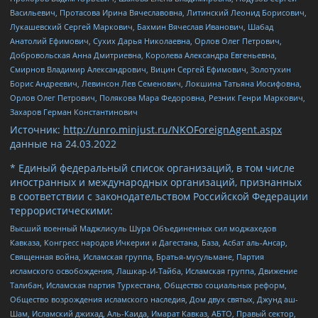
Васильевич, Протасова Ирина Вячеславовна, Литинский Леонид Борисович,
Лукашевский Сергей Маркович, Бахмин Вячеслав Иванович, Шабад
Анатолий Ефимович, Сухих Дарья Николаевна, Орлов Олег Петрович,
Добровольская Анна Дмитриевна, Королева Александра Евгеньевна,
Смирнов Владимир Александрович, Вицин Сергей Ефимович, Золотухин
Борис Андреевич, Левинсон Лев Семенович, Локшина Татьяна Иосифовна,
Орлов Олег Петрович, Полякова Мара Федоровна, Резник Генри Маркович,
Захаров Герман Константинович
Источник:
http://unro.minjust.ru/NKOForeignAgent.aspx
данные на
24.03.2022
* Единый федеральный список организаций, в том числе
иностранных и международных организаций, признанных
в соответствии с законодательством Российской Федерации
террористическими:
Высший военный Маджлисуль Шура Объединенных сил моджахедов
Кавказа, Конгресс народов Ичкерии и Дагестана, База, Асбат аль-Ансар,
Священная война, Исламская группа, Братья-мусульмане, Партия
исламского освобождения, Лашкар-И-Тайба, Исламская группа, Движение
Талибан, Исламская партия Туркестана, Общество социальных реформ,
Общество возрождения исламского наследия, Дом двух святых, Джунд аш-
Шам, Исламский джихад, Аль-Каида, Имарат Кавказ, АБТО, Правый сектор,