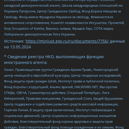
канадский демократический альянс, Школа международных отношений им
Нормана Патерсона, Центр Гражданских Свобод, Фонд Бориса Немцова за
Свободу, Фонд имени Фридриха Науманна за свободу, Феминистское
антивоенное сопротивление, Комитет независимости Ингушетии, Прометей,
Stop Occupation of Karelia, Вернись живым, Фридом Хаус, СОТА медиа,
Либерально-демократическая Лига Украины
Источник:
https://minjust.gov.ru/ru/documents/7756/
данные
на
13.05.2024
* Сведения реестра НКО, выполняющих функции
иностранного агента:
Лилит, Правозащитная группа Гражданин.Армия.Право, Нижегородский
центр немецкой и европейской культуры, Центр гендерных исследований,
Фонд защиты прав граждан Штаб, Институт права и публичной политики,
Фонд борьбы с коррупцией, Альянс врачей, НАСИЛИЮ.НЕТ, Мы против
СПИДа, СВЕЧА, Гуманитарное действие, Открытый Петербург, Лига
Избирателей, Правовая инициатива, Гражданский Союз, Хасдей Ерушалаим,
Центр поддержки и содействия развитию средств массовой информации,
Горячая Линия, В защиту прав заключенных, Институт глобализации и
социальных движений, Центр социально-информационных инициатив
Действие, Благотворительный фонд охраны здоровья и защиты прав
граждан, Благотворительный фонд помощи осужденным и их семьям, Фонд