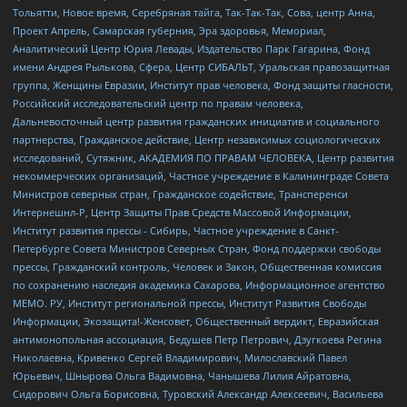
Тольятти, Новое время, Серебряная тайга, Так-Так-Так, Сова, центр Анна,
Проект Апрель, Самарская губерния, Эра здоровья, Мемориал,
Аналитический Центр Юрия Левады, Издательство Парк Гагарина, Фонд
имени Андрея Рылькова, Сфера, Центр СИБАЛЬТ, Уральская правозащитная
группа, Женщины Евразии, Институт прав человека, Фонд защиты гласности,
Российский исследовательский центр по правам человека,
Дальневосточный центр развития гражданских инициатив и социального
партнерства, Гражданское действие, Центр независимых социологических
исследований, Сутяжник, АКАДЕМИЯ ПО ПРАВАМ ЧЕЛОВЕКА, Центр развития
некоммерческих организаций, Частное учреждение в Калининграде Совета
Министров северных стран, Гражданское содействие, Трансперенси
Интернешнл-Р, Центр Защиты Прав Средств Массовой Информации,
Институт развития прессы - Сибирь, Частное учреждение в Санкт-
Петербурге Совета Министров Северных Стран, Фонд поддержки свободы
прессы, Гражданский контроль, Человек и Закон, Общественная комиссия
по сохранению наследия академика Сахарова, Информационное агентство
МЕМО. РУ, Институт региональной прессы, Институт Развития Свободы
Информации, Экозащита!-Женсовет, Общественный вердикт, Евразийская
антимонопольная ассоциация, Бедушев Петр Петрович, Дзугкоева Регина
Николаевна, Кривенко Сергей Владимирович, Милославский Павел
Юрьевич, Шнырова Ольга Вадимовна, Чанышева Лилия Айратовна,
Сидорович Ольга Борисовна, Туровский Александр Алексеевич, Васильева