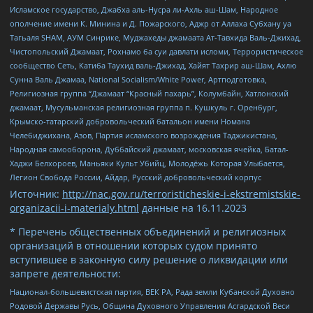
Исламское государство, Джабха аль-Нусра ли-Ахль аш-Шам, Народное
ополчение имени К. Минина и Д. Пожарского, Аджр от Аллаха Субхану уа
Тагьаля SHAM, АУМ Синрике, Муджахеды джамаата Ат-Тавхида Валь-Джихад,
Чистопольский Джамаат, Рохнамо ба суи давлати исломи, Террористическое
сообщество Сеть, Катиба Таухид валь-Джихад, Хайят Тахрир аш-Шам, Ахлю
Сунна Валь Джамаа, National Socialism/White Power, Артподготовка,
Религиозная группа “Джамаат “Красный пахарь”, Колумбайн, Хатлонский
джамаат, Мусульманская религиозная группа п. Кушкуль г. Оренбург,
Крымско-татарский добровольческий батальон имени Номана
Челебиджихана, Азов, Партия исламского возрождения Таджикистана,
Народная самооборона, Дуббайский джамаат, московская ячейка, Батал-
Хаджи Белхороев, Маньяки Культ Убийц, Молодёжь Которая Улыбается,
Легион Свобода России, Айдар, Русский добровольческий корпус
Источник:
http://nac.gov.ru/terroristicheskie-i-ekstremistskie-
organizacii-i-materialy.html
данные на
16.11.2023
* Перечень общественных объединений и религиозных
организаций в отношении которых судом принято
вступившее в законную силу решение о ликвидации или
запрете деятельности:
Национал-большевистская партия, ВЕК РА, Рада земли Кубанской Духовно
Родовой Державы Русь, Община Духовного Управления Асгардской Веси