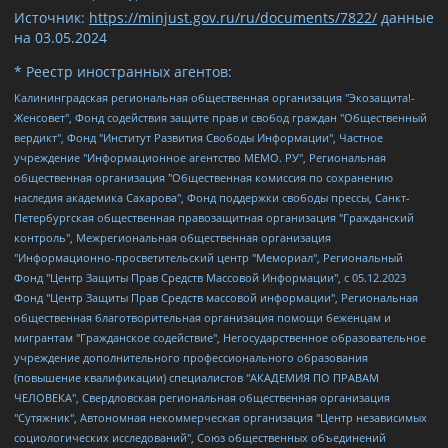
Источник:
https://minjust.gov.ru/ru/documents/7822/
данные
на
03.05.2024
* Реестр иностранных агентов:
Калининградская региональная общественная организация "Экозащита!-Женсовет", Фонд содействия защите прав и свобод граждан "Общественный вердикт", Фонд "Институт Развития Свободы Информации", Частное учреждение "Информационное агентство МЕМО. РУ", Региональная общественная организация "Общественная комиссия по сохранению наследия академика Сахарова", Фонд поддержки свободы прессы, Санкт-Петербургская общественная правозащитная организация "Гражданский контроль", Межрегиональная общественная организация "Информационно-просветительский центр "Мемориал", Региональный Фонд "Центр Защиты Прав Средств Массовой Информации", с 05.12.2023 Фонд "Центр Защиты Прав Средств массовой информации", Региональная общественная благотворительная организация помощи беженцам и мигрантам "Гражданское содействие", Негосударственное образовательное учреждение дополнительного профессионального образования (повышение квалификации) специалистов "АКАДЕМИЯ ПО ПРАВАМ ЧЕЛОВЕКА", Свердловская региональная общественная организация "Сутяжник", Автономная некоммерческая организация "Центр независимых социологических исследований", Союз общественных объединений "Российский исследовательский центр по правам человека", Региональное общественное учреждение научно-информационный центр "МЕМОРИАЛ", Некоммерческая организация "Фонд защиты гласности", Автономная некоммерческая организация "Институт прав человека", Городская общественная организация "Екатеринбургское общество "МЕМОРИАЛ", Городская общественная организация "Рязанское историко-просветительское и правозащитное общество "Мемориал" (Рязанский Мемориал), Челябинский региональный орган общественной самодеятельности – женское общественное объединение "Женщины Евразии", Челябинский региональный орган общественной самодеятельности "Уральская правозащитная группа", Фонд содействия защите здоровья и социальной справедливости имени Андрея Рылькова, Автономная Некоммерческая Организация "Аналитический Центр Юрия Левады", Автономная некоммерческая организация социальной поддержки населения "Проект Апрель", Региональная общественная организация помощи женщинам и детям, находящимся в кризисной ситуации "Информационно-методический центр "Анна", Фонд содействия развитию массовых коммуникаций и правовому просвещению "Так-так-Так", Фонд содействия устойчивому развитию "Серебряная тайга", Свердловский региональный общественный фонд социальных проектов "Новое время", "Idel.Реалии", Кавказ.Реалии, Крым.Реалии, Телеканал Настоящее Время, Татаро-башкирская служба Радио Свобода (Azatliq Radiosi), Радио Свободная Европа/Радио Свобода (PCE/PC), "Сибирь.Реалии", "Фактограф", Благотворительный фонд помощи осужденным и их семьям, Автономная некоммерческая организация "Институт глобализации и социальных движений", Фонд "В защиту прав заключенных", Частное учреждение "Центр поддержки и содействия развитию средств массовой информации", Пензенский региональный общественный благотворительный фонд "Гражданский союз", "Север.Реалии", Некоммерческая организация Фонд "Правовая инициатива", Общество с ограниченной ответственностью "Радио Свободная Европа/Радио Свобода", Чешское информационное агентство "MEDIUM-ORIENT", Красноярская региональная общественная организация "Мы против СПИДа", Камалягин Денис Николаевич, Маркелов Сергей Евгеньевич, Пономарев Лев Александрович, Савицкая Людмила Алексеевна, Автономная некоммерческая организация "Центр по работе с проблемой насилия "НАСИЛИЮ.НЕТ", Межрегиональный профессиональный союз работников здравоохранения "Альянс врачей", Юридическое лицо, зарегистрированное в Латвийской Республике, SIA "Medusa Project" (регистрационный номер 40103797863, дата регистрации 10.06.2014), Некоммерческая организация "Фонд по борьбе с коррупцией", Автономная некоммерческая организация "Институт права и публичной политики", Баданин Роман Сергеевич, Гликин Максим Александрович, Железнова Мария Михайловна, Лукьянова Юлия Сергеевна, Маетная Елизавета Витальевна, Маняхин Петр Борисович, Чуракова Ольга Владимировна, Ярош Юлия Петровна, Юридическое лицо "The Insider SIA", зарегистрированное в Риге, Латвийская Республика (дата регистрации 26.06.2015), являющееся администратором доменного имени интернет-издания "The Insider SIA", https://theins.ru, Постернак Алексей Евгеньевич, Рубин Михаил Аркадьевич, Анин Роман Александрович, Юридическое лицо Istories fonds, зарегистрированное в Латвийской Республике (регистрационный номер 50008295751, дата регистрации 24.02.2020), Великовский Дмитрий Александрович, Долинина Ирина Николаевна, Мароховская Алеся Алексеевна, Шлейнов Роман Юрьевич, Шмагун Олеся Валентиновна, Общество с ограниченной ответственностью "Альтаир 2021", Общество с ограниченной ответственностью "Вега 2021", Общество с ограниченной ответственностью "Главный редактор 2021", Общество с ограниченной ответственностью "Ромашки монолит", Важенков Артем Валерьевич, Ивановская областная общественная организация "Центр гендерных исследований", Гурман Юрий Альбертович, Медиапроект "ОВД-Инфо", Егоров Владимир Владимирович, Жилинский Владимир Александрович, Общество с ограниченной ответственностью "ЗП", Иванова София Юрьевна, Карезина Инна Павловна, Кильтау Екатерина Викторовна, Петров Алексей Викторович, Пискунов Сергей Евгеньевич, Смирнов Сергей Сергеевич, Тихонов Михаил Сергеевич, Общество с ограниченной ответственностью "ЖУРНАЛИСТ-ИНОСТРАННЫЙ АГЕНТ", Арапова Галина Юрьевна, Вольтская Татьяна Анатольевна, Американская компания "Mason G.E.S. Anonymous Foundation" (США), являющаяся владельцем интернет-издания https://mnews.world/, Компания "Stichting Bellingcat", зарегистрированная в Нидерландах (дата регистрации 11.07.2018), Захаров Андрей Вячеславович, Клепиковская Екатерина Дмитриевна, Общество с ограниченной ответственностью "МЕМО", Перл Роман Александрович, Симонов Евгений Алексеевич, Соловьева Елена Анатольевна, Сотников Даниил Владимирович, Сурначева Елизавета Дмитриевна, Автономная некоммерческая организация по защите прав человека и информированию населения "Якутия – Наше Мнение", Общество с ограниченной ответственностью "Москоу диджитал медиа", с 26.01.2023 Общество с ограниченной ответственностью "Чайка Белые сады", Ветошкина Валерия Валерьевна, Заговора Максим Александрович, Межрегиональное общественное движение "Российская ЛГБТ - сеть", Оленичев Максим Владимирович, Павлов Иван Юрьевич, Скворцова Елена Сергеевна, Общество с ограниченной ответственностью "Как бы инагент", Кочетков Игорь Викторович, Общество с ограниченной ответственностью "Честные выборы", Еланчик Олег Александрович, Общество с ограниченной ответственностью "Нобелевский призыв", Гималова Регина Эмилевна, Григорьев Андрей Валерьевич, Григорьева Алина Александровна, Ассоциация по содействию защите прав призывников, альтернативнослужащих и военнослужащих "Правозащитная группа "Гражданин.Армия.Право", Хисамова Регина Фаритовна, Автономная некоммерческая организация по реализации социально-правовых программ "Лилит", Дальневосточное общественное движение "Маяк", Санкт-Петербургская ЛГБТ-инициативная группа "Выход", Инициативная группа ЛГБТ+ "Реверс", Алексеев Андрей Викторович, Бекбулатова Таисия Львовна, Беляев Иван Михайлович, Владыкина Елена Сергеевна, Гельман Марат Александрович, Никульшина Вероника Юрьевна, Толоконникова Надежда Андреевна, Шендерович Виктор Анатольевич, Общество с ограниченной ответственностью "Данное сообщение", Общество с ограниченной ответственностью Издательский дом "Новая глава", Айнбиндер Александра Александровна, Московский комьюнити-центр для ЛГБТ+инициатив, Благотворительный фонд развития филантропии, Deutsche Welle (Германия, Kurt-Schumacher-Strasse 3, 53113 Bonn), Борзунова Мария Михайловна, Воробьев Виктор Викторович, Голубева Анна Львовна, Константинова Алла Михайловна, Малкова Ирина Владимировна, Мурадов Мурад Абдулгалимович, Осетинская Елизавета Николаевна, Понасенков Евгений Николаевич, Ганапольский Матвей Юрьевич, Киселев Евгений Алексеевич, Борухович Ирина Григорьевна, Дремин Иван Тимофеевич, Дубровский Дмитрий Викторович, Красноярская региональная общественная организация поддержки и развития альтернативных образовательных технологий и межкультурных коммуникаций "ИНТЕРРА", Маяковская Екатерина Алексеевна, Фейгин Марк Захарович, Филимонов Андрей Викторович, Дзугкоева Регина Николаевна, Доброхотов Роман Александрович, Дудь Юрий Александрович, Елкин Сергей Владимирович, Кругликов Кирилл Игоревич, Сабунаева Мария Леонидовна, Семенов Алексей Владимирович, Шаинян Карен Багратович, Шульман Екатерина Михайловна, Асафьев Артур Валерьевич, Вахштайн Виктор Семенович, Венедиктов Алексей Алексеевич, Лушникова Екатерина Евгеньевна, Волков Леонид Михайлович, Невзоров Александр Глебович, Пархоменко Сергей Борисович, Сироткин Ярослав Николаевич, Кара-Мурза Владимир Владимирович, Баранова Наталья Владимировна, Гозман Леонид Яковлевич, Кагарлицкий Борис Юльевич, Климарев Михаил Валерьевич, Милов Владимир Станиславович, Автономная некоммерческая организация Краснодарский центр современного искусства "Типография", Моргенштерн Алишер Тагирович, Соболь Любовь Эдуардовна, Общество с ограниченной ответственностью "ЛИЗА НОРМ", Каспаров Гарри Кимович, Ходорковский Михаил Борисович, Общество с ограниченной ответственностью "Апрельские тезисы", Данилович Ирина Брониславовна, Кашин Олег Владимирович, Петров Николай Владимирович, Пивоваров Алексей Владимирович, Соколов Михаил Владимирович, Цветкова Юлия Владимировна, Чичваркин Евгений Александрович, Комитет против пыток/Команда против пыток, Общество с ограниченной ответственностью "Первый научный", Общество с ограниченной ответственностью "Вертолет и ко", Белоцерковская Вероника Борисовна, Кац Максим Евгеньевич, Лазарева Татьяна Юрьевна, Шаведдинов Руслан Табризович, Яшин Илья Валерьевич, Общество с ограниченной ответственностью "Иноагент ААВ", Алешковский Дмитрий Петрович, Альбац Евгения Марковна, Быков Дмитрий Львович, Галямина Юлия Евгеньевна, Лойко Сергей Леонидович, Мартынов Кирилл Константинович, Медведев Сергей Александрович, Крашенинников Федор Геннадиевич, Гордеева Катерина Вл