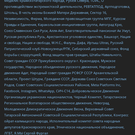
Меджлис крымскотатарского народа, Рубеж Севера, ТОЙС, О
противодействии экстремистской деятельности, РЕВТАТПОД, Артподготовка,
Штольц, В честь иконы Божией Матери Державная, Сектор 16,
Независимость, Фирма, Молодежная правозащитная группа МПГ, Курсом
Правды и Единения, Каракольская инициативная группа, Автоград Крю,
Союз Славянских Сил Руси, Алля-Аят, Благотворительный пансионат Ак Умут,
Русская республика Русь, Арестантское уголовное единство, Башкорт, Нация
и свобода, Нация и свобода, W.H.С., Фалунь Дафа, Иртыш Ultras, Русский
Патриотический клуб-Новокузнецк/РПК, Сибирский державный союз, Фонд
борьбы с коррупцией, Фонд защиты прав граждан, Штабы Навального,
Совет граждан СССР Прикубанского округа г. Краснодара, Мужское
государство, Народное объединение русского движения, Народное
движение Адат, Народный совет граждан РСФСР СССР Архангельской
области, Проект Штурм, Граждане СССР, Держава Союз Советских Светлых
Родов, Совет Советских Социалистических Районов, Meta Platforms Inc,
Facebook, Instagram, WhatsApp, СИЧ-С14, Добровольческое Движение
Организации украинских националистов, Черный Комитет, Татарстанское
Региональное Всетатарское общественное движение, Невоград,
Молодежное Демократическое Движение Весна, Верховный Совет
Татарской Автономной Советской Социалистической Республики, Конгресс
ойрат-калмыцкого народа, Исполнительный комитет совета народных
депутатов Красноярского края, Этническое национальное объединение,
ЛГБТ, Я.МЫ Сергей Фургал