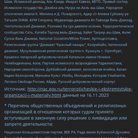
Шам, Исламский джихад, Аль-Каида, Имарат Кавказ, АБТО, Правый сектор,
Исламское государство, Джабха аль-Нусра ли-Ахль аш-Шам, Народное
ополчение имени К. Минина и Д. Пожарского, Аджр от Аллаха Субхану уа
Тагьаля SHAM, АУМ Синрике, Муджахеды джамаата Ат-Тавхида Валь-Джихад,
Чистопольский Джамаат, Рохнамо ба суи давлати исломи, Террористическое
сообщество Сеть, Катиба Таухид валь-Джихад, Хайят Тахрир аш-Шам, Ахлю
Сунна Валь Джамаа, National Socialism/White Power, Артподготовка,
Религиозная группа “Джамаат “Красный пахарь”, Колумбайн, Хатлонский
джамаат, Мусульманская религиозная группа п. Кушкуль г. Оренбург,
Крымско-татарский добровольческий батальон имени Номана
Челебиджихана, Азов, Партия исламского возрождения Таджикистана,
Народная самооборона, Дуббайский джамаат, московская ячейка, Батал-
Хаджи Белхороев, Маньяки Культ Убийц, Молодёжь Которая Улыбается,
Легион Свобода России, Айдар, Русский добровольческий корпус
Источник:
http://nac.gov.ru/terroristicheskie-i-ekstremistskie-
organizacii-i-materialy.html
данные на
16.11.2023
* Перечень общественных объединений и религиозных
организаций в отношении которых судом принято
вступившее в законную силу решение о ликвидации или
запрете деятельности:
Национал-большевистская партия, ВЕК РА, Рада земли Кубанской Духовно