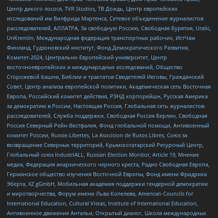
Центр дикого лосося, TVR Studios, ТВ Дождь, Центр европейских
исследований им Вилфрида Мартенса, Сетевое объединение журналистов
расследователей, АЛЛАТРА, За свободную Россию, Свободная Бурятия, Uralic,
UnKremlin, Международная федерация транспортных рабочих, ИстЧам
Финланд, Гудзоновский институт, Фонд Демократического Развития,
Комитет-2024, Центрально-Европейский университет, Центр
восточноевропейских и международных исследований, Общество
Сторожевой башни, Библии и трактатов Свидетелей Иеговы, Гражданский
Совет, Центр анализа европейской политики, Академическая сеть Восточная
Европа, Российский комитет действия, РЭНД корпорейшн, Русская Америка
за демократию в России, Настоящая Россия, Глобальная сеть журналистов-
расследователей, Служба поддержки, Свободная Россия Берлин, Свободная
Россия Северный Рейн-Вестфалия, Фонд глобальной помощи, Антивоенный
комитет России, Russie-Libertes, La Asocicion de Rusos Libres, Союз за
возвращение Северных территорий, Крымскотатарский Ресурсный Центр,
Глобальный союз IndustriALL, Russian Election Monitor, Article 19, Мнение
медиа, Федерация анархического черного креста, Радио Свободная Европа,
Германское общество изучения Восточной Европы, Фонд имени Фридриха
Эберта, XZ gGmbH, Мобильная академия поддержки гендерной демократии
и миротворчества, Форум имени Льва Копелева, American Councils for
International Education, Cultural Vistas, Institute of International Education,
Антивоенное движение Антальи, Открытый диалог, Школа международных