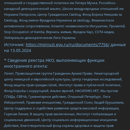
отношений и государственной политики им Питера Мунка, Российско-
канадский демократический альянс, Школа международных отношений им
Нормана Патерсона, Центр Гражданских Свобод, Фонд Бориса Немцова за
Свободу, Фонд имени Фридриха Науманна за свободу, Феминистское
антивоенное сопротивление, Комитет независимости Ингушетии, Прометей,
Stop Occupation of Karelia, Вернись живым, Фридом Хаус, СОТА медиа,
Либерально-демократическая Лига Украины
Источник:
https://minjust.gov.ru/ru/documents/7756/
данные
на
13.05.2024
* Сведения реестра НКО, выполняющих функции
иностранного агента:
Лилит, Правозащитная группа Гражданин.Армия.Право, Нижегородский
центр немецкой и европейской культуры, Центр гендерных исследований,
Фонд защиты прав граждан Штаб, Институт права и публичной политики,
Фонд борьбы с коррупцией, Альянс врачей, НАСИЛИЮ.НЕТ, Мы против
СПИДа, СВЕЧА, Гуманитарное действие, Открытый Петербург, Лига
Избирателей, Правовая инициатива, Гражданский Союз, Хасдей Ерушалаим,
Центр поддержки и содействия развитию средств массовой информации,
Горячая Линия, В защиту прав заключенных, Институт глобализации и
социальных движений, Центр социально-информационных инициатив
Действие, Благотворительный фонд охраны здоровья и защиты прав