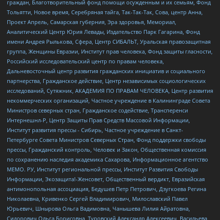
граждан, Благотворительный фонд помощи осужденным и их семьям, Фонд
Тольятти, Новое время, Серебряная тайга, Так-Так-Так, Сова, центр Анна,
Проект Апрель, Самарская губерния, Эра здоровья, Мемориал,
Аналитический Центр Юрия Левады, Издательство Парк Гагарина, Фонд
имени Андрея Рылькова, Сфера, Центр СИБАЛЬТ, Уральская правозащитная
группа, Женщины Евразии, Институт прав человека, Фонд защиты гласности,
Российский исследовательский центр по правам человека,
Дальневосточный центр развития гражданских инициатив и социального
партнерства, Гражданское действие, Центр независимых социологических
исследований, Сутяжник, АКАДЕМИЯ ПО ПРАВАМ ЧЕЛОВЕКА, Центр развития
некоммерческих организаций, Частное учреждение в Калининграде Совета
Министров северных стран, Гражданское содействие, Трансперенси
Интернешнл-Р, Центр Защиты Прав Средств Массовой Информации,
Институт развития прессы - Сибирь, Частное учреждение в Санкт-
Петербурге Совета Министров Северных Стран, Фонд поддержки свободы
прессы, Гражданский контроль, Человек и Закон, Общественная комиссия
по сохранению наследия академика Сахарова, Информационное агентство
МЕМО. РУ, Институт региональной прессы, Институт Развития Свободы
Информации, Экозащита!-Женсовет, Общественный вердикт, Евразийская
антимонопольная ассоциация, Бедушев Петр Петрович, Дзугкоева Регина
Николаевна, Кривенко Сергей Владимирович, Милославский Павел
Юрьевич, Шнырова Ольга Вадимовна, Чанышева Лилия Айратовна,
Сидорович Ольга Борисовна, Туровский Александр Алексеевич, Васильева