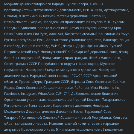
Меджлис крымскотатарского народа, Рубеж Севера, ТОЙС, О
противодействии экстремистской деятельности, РЕВТАТПОД, Артподготовка,
Штольц, В честь иконы Божией Матери Державная, Сектор 16,
Независимость, Фирма, Молодежная правозащитная группа МПГ, Курсом
Правды и Единения, Каракольская инициативная группа, Автоград Крю,
Союз Славянских Сил Руси, Алля-Аят, Благотворительный пансионат Ак Умут,
Русская республика Русь, Арестантское уголовное единство, Башкорт, Нация
и свобода, Нация и свобода, W.H.С., Фалунь Дафа, Иртыш Ultras, Русский
Патриотический клуб-Новокузнецк/РПК, Сибирский державный союз, Фонд
борьбы с коррупцией, Фонд защиты прав граждан, Штабы Навального,
Совет граждан СССР Прикубанского округа г. Краснодара, Мужское
государство, Народное объединение русского движения, Народное
движение Адат, Народный совет граждан РСФСР СССР Архангельской
области, Проект Штурм, Граждане СССР, Держава Союз Советских Светлых
Родов, Совет Советских Социалистических Районов, Meta Platforms Inc,
Facebook, Instagram, WhatsApp, СИЧ-С14, Добровольческое Движение
Организации украинских националистов, Черный Комитет, Татарстанское
Региональное Всетатарское общественное движение, Невоград,
Молодежное Демократическое Движение Весна, Верховный Совет
Татарской Автономной Советской Социалистической Республики, Конгресс
ойрат-калмыцкого народа, Исполнительный комитет совета народных
депутатов Красноярского края, Этническое национальное объединение,