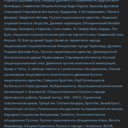
Родовой Державы Русь, Община Духовного Управления Асгардской Веси
Беловодья, Славянская Община Капища Веды Перуна, Мужская Духовная
Семинария Староверов-Инглингов, Нурджулар, К Богодержавию, Таблиги
Джамаат, Свидетели Иеговы, Русское национальное единство, Национал-
социалистическое общество, Джамаат мувахидов, Объединенный Вилайат
Кабарды, Балкарии и Карачая, Союз славян, Ат-Такфир Валь-Хиджра, Пит
Буль, Национал-социалистическая рабочая партия России, Славянский союз,
Формат-18, Благородный Орден Дьявола, Армия воли народа,
Национальная Социалистическая Инициатива города Череповца, Духовно-
Родовая Держава Русь, Русское национальное единство, Древнерусской
Инглистической церкви Православных Староверов-Инглингов, Русский
общенациональный союз, Движение против нелегальной иммиграции,
Кровь и Честь, О свободе совести и о религиозных объединениях, Омская
организация общественного политического движения Русское
национальное единство, Северное Братство, Клуб Болельщиков
Футбольного Клуба Динамо, Файзрахманисты, Мусульманская религиозная
организация п. Боровский, Община Коренного Русского народа
Щелковского района, Правый сектор, УНА - УНСО, Украинская
повстанческая армия, Тризуб им. Степана Бандеры, Братство, Белый Крест,
Misanthropic division, Религиозное объединение последователей инглиизма,
Народная Социальная Инициатива, TulaSkins, Этнополитическое
объединение Русские, Русское национальное объединение Атака, Мечеть
Мирмамеда, Община Коренного Русского народа г. Астрахани, ВОЛЯ,