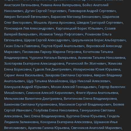
Анастасия Евгеньевна, Ривина Анна Валерьевна, Бойко Анатолий
Николаевич, Дугин Сергей Георгиевич, Пивоваров Андрей Сергеевич,
Аверин Виталий Евгеньевич, Барахоев Магомед Бекханович, Шарипков
Олег Викторович, Мошель Ирина Ароновна, Шведов Григорий Сергеевич,
Пономарев Лев Александрович, Каргалицкий Борис Юльевич, Созаев
Валерий Валерьевич, Исламов Тимур Рифгатович, Романова Ольга
Евгеньевна, Щаров Сергей Алексадрович, Цирульников Борис Альбертович,
Гасан Ольга Павловна, Паутов Юрий Анатольевич, Верховский Александр
Маркович, Пислакова-Паркер Марина Петровна, Кочеткова Татьяна
Владимировна, Чуркина Наталья Валерьевна, Акимова Татьяна Николаевна,
Золотарева Екатерина Александровна, Рачинский Ян Збигневич, Жемкова
Елена Борисовна, Гудков Лев Дмитриевич, Илларионова Юлия Юрьевна,
Саранг Анна Васильевна, Захарова Светлана Сергеевна, Аверин Владимир
Анатольевич, Щур Татьяна Михайловна, Щур Николай Алексеевич,
Блинушов Андрей Юрьевич, Мосин Алексей Геннадьевич, Гефтер Валентин
Михайлович, Симонов Алексей Кириллович, Флиге Ирина Анатольевна,
Мельникова Валентина Дмитриевна, Вититинова Елена Владимировна,
Баженова Светлана Куприяновна, Максимов Сергей Владимирович, Беляев
Сергей Иванович, Голубева Елена Николаевна, Ганнушкина Светлана
Алексеевна, Закс Елена Владимировна, Буртина Елена Юрьевна, Гендель
Людмила Залмановна, Кокорина Екатерина Алексеевна, Шуманов Илья
Вячеславович, Арапова Галина Юрьевна, Свечников Анатолий Мариевич,