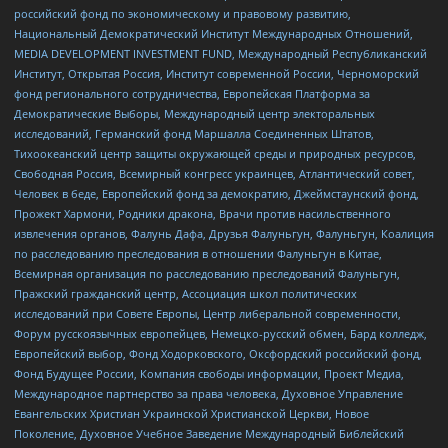
российский фонд по экономическому и правовому развитию,
Национальный Демократический Институт Международных Отношений,
MEDIA DEVELOPMENT INVESTMENT FUND, Международный Республиканский
Институт, Открытая Россия, Институт современной России, Черноморский
фонд регионального сотрудничества, Европейская Платформа за
Демократические Выборы, Международный центр электоральных
исследований, Германский фонд Маршалла Соединенных Штатов,
Тихоокеанский центр защиты окружающей среды и природных ресурсов,
Свободная Россия, Всемирный конгресс украинцев, Атлантический совет,
Человек в беде, Европейский фонд за демократию, Джеймстаунский фонд,
Прожект Хармони, Родники дракона, Врачи против насильственного
извлечения органов, Фалунь Дафа, Друзья Фалуньгун, Фалуньгун, Коалиция
по расследованию преследования в отношении Фалуньгун в Китае,
Всемирная организация по расследованию преследований Фалуньгун,
Пражский гражданский центр, Ассоциация школ политических
исследований при Совете Европы, Центр либеральной современности,
Форум русскоязычных европейцев, Немецко-русский обмен, Бард колледж,
Европейский выбор, Фонд Ходорковского, Оксфордский российский фонд,
Фонд Будущее России, Компания свободы информации, Проект Медиа,
Международное партнерство за права человека, Духовное Управление
Евангельских Христиан Украинской Христианской Церкви, Новое
Поколение, Духовное Учебное Заведение Международный Библейский