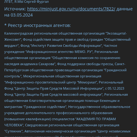
ЛГБТ, Я.МЫ Сергей Фургал
Источник:
https://minjust.gov.ru/ru/documents/7822/
данные
на
03.05.2024
* Реестр иностранных агентов:
Калининградская региональная общественная организация "Экозащита!-Женсовет", Фонд содействия защите прав и свобод граждан "Общественный вердикт", Фонд "Институт Развития Свободы Информации", Частное учреждение "Информационное агентство МЕМО. РУ", Региональная общественная организация "Общественная комиссия по сохранению наследия академика Сахарова", Фонд поддержки свободы прессы, Санкт-Петербургская общественная правозащитная организация "Гражданский контроль", Межрегиональная общественная организация "Информационно-просветительский центр "Мемориал", Региональный Фонд "Центр Защиты Прав Средств Массовой Информации", с 05.12.2023 Фонд "Центр Защиты Прав Средств массовой информации", Региональная общественная благотворительная организация помощи беженцам и мигрантам "Гражданское содействие", Негосударственное образовательное учреждение дополнительного профессионального образования (повышение квалификации) специалистов "АКАДЕМИЯ ПО ПРАВАМ ЧЕЛОВЕКА", Свердловская региональная общественная организация "Сутяжник", Автономная некоммерческая организация "Центр независимых социологических исследований", Союз общественных объединений "Российский исследовательский центр по правам человека", Региональное общественное учреждение научно-информационный центр "МЕМОРИАЛ", Некоммерческая организация "Фонд защиты гласности", Автономная некоммерческая организация "Институт прав человека", Городская общественная организация "Екатеринбургское общество "МЕМОРИАЛ", Городская общественная организация "Рязанское историко-просветительское и правозащитное общество "Мемориал" (Рязанский Мемориал), Челябинский региональный орган общественной самодеятельности – женское общественное объединение "Женщины Евразии", Челябинский региональный орган общественной самодеятельности "Уральская правозащитная группа", Фонд содействия защите здоровья и социальной справедливости имени Андрея Рылькова, Автономная Некоммерческая Организация "Аналитический Центр Юрия Левады", Автономная некоммерческая организация социальной поддержки населения "Проект Апрель", Региональная общественная организация помощи женщинам и детям, находящимся в кризисной ситуации "Информационно-методический центр "Анна", Фонд содействия развитию массовых коммуникаций и правовому просвещению "Так-так-Так", Фонд содействия устойчивому развитию "Серебряная тайга", Свердловский региональный общественный фонд социальных проектов "Новое время", "Idel.Реалии", Кавказ.Реалии, Крым.Реалии, Телеканал Настоящее Время, Татаро-башкирская служба Радио Свобода (Azatliq Radiosi), Радио Свободная Европа/Радио Свобода (PCE/PC), "Сибирь.Реалии", "Фактограф", Благотворительный фонд помощи осужденным и их семьям, Автономная некоммерческая организация "Институт глобализации и социальных движений", Фонд "В защиту прав заключенных", Частное учреждение "Центр поддержки и содействия развитию средств массовой информации", Пензенский региональный общественный благотворительный фонд "Гражданский союз", "Север.Реалии", Некоммерческая организация Фонд "Правовая инициатива", Общество с ограниченной ответственностью "Радио Свободная Европа/Радио Свобода", Чешское информационное агентство "MEDIUM-ORIENT", Красноярская региональная общественная организация "Мы против СПИДа", Камалягин Денис Николаевич, Маркелов Сергей Евгеньевич, Пономарев Лев Александрович, Савицкая Людмила Алексеевна, Автономная некоммерческая организация "Центр по работе с проблемой насилия "НАСИЛИЮ.НЕТ", Межрегиональный профессиональный союз работников здравоохранения "Альянс врачей", Юридическое лицо, зарегистрированное в Латвийской Республике, SIA "Medusa Project" (регистрационный номер 40103797863, дата регистрации 10.06.2014), Некоммерческая организация "Фонд по борьбе с коррупцией", Автономная некоммерческая организация "Институт права и публичной политики", Баданин Роман Сергеевич, Гликин Максим Александрович, Железнова Мария Михайловна, Лукьянова Юлия Сергеевна, Маетная Елизавета Витальевна, Маняхин Петр Борисович, Чуракова Ольга Владимировна, Ярош Юлия Петровна, Юридическое лицо "The Insider SIA", зарегистрированное в Риге, Латвийская Республика (дата регистрации 26.06.2015), являющееся администратором доменного имени интернет-издания "The Insider SIA", https://theins.ru, Постернак Алексей Евгеньевич, Рубин Михаил Аркадьевич, Анин Роман Александрович, Юридическое лицо Istories fonds, зарегистрированное в Латвийской Республике (регистрационный номер 50008295751, дата регистрации 24.02.2020), Великовский Дмитрий Александрович, Долинина Ирина Николаевна, Мароховская Алеся Алексеевна, Шлейнов Роман Юрьевич, Шмагун Олеся Валентиновна, Общество с ограниченной ответственностью "Альтаир 2021", Общество с ограниченной ответственностью "Вега 2021", Общество с ограниченной ответственностью "Главный редактор 2021", Общество с ограниченной ответственностью "Ромашки монолит", Важенков Артем Валерьевич, Ивановская областная общественная организация "Центр гендерных исследований", Гурман Юрий Альбертович, Медиапроект "ОВД-Инфо", Егоров Владимир Владимирович, Жилинский Владимир Александрович, Общество с ограниченной ответственностью "ЗП", Иванова София Юрьевна, Карезина Инна Павловна, Кильтау Екатерина Викторовна, Петров Алексей Викторович, Пискунов Сергей Евгеньевич, Смирнов Сергей Сергеевич, Тихонов Михаил Сергеевич, Общество с ограниченной ответственностью "ЖУРНАЛИСТ-ИНОСТРАННЫЙ АГЕНТ", Арапова Галина Юрьевна, Вольтская Татьяна Анатольевна, Американская компания "Mason G.E.S. Anonymous Foundation" (США), являющаяся владельцем интернет-издания https://mnews.world/, Компания "Stichting Bellingcat", зарегистрированная в Нидерландах (дата регистрации 11.07.2018), Захаров Андрей Вячеславович, Клепиковская Екатерина Дмитриевна, Общество с ограниченной ответственностью "МЕМО", Перл Роман Александрович, Симонов Евгений Алексеевич, Соловьева Елена Анатольевна, Сотников Даниил Владимирович, Сурначева Елизавета Дмитриевна, Автономная некоммерческая организация по защите прав человека и информированию населения "Якутия – Наше Мнение", Общество с ограниченной ответственностью "Москоу диджитал медиа", с 26.01.2023 Общество с ограниченной ответственностью "Чайка Белые сады", Ветошкина Валерия Валерьевна, Заговора Максим Александрович, Межрегиональное общественное движение "Российская ЛГБТ - сеть", Оленичев Максим Владимирович, Павлов Иван Юрьевич, Скворцова Елена Сергеевна, Общество с ограниченной ответственностью "Как бы инагент", Кочетков Игорь Викторович, Общество с ограниченной ответственностью "Честные выборы", Еланчик Олег Александрович, Общество с ограниченной ответственностью "Нобелевский призыв", Гималова Регина Эмилевна, Григорьев Андрей Валерьевич, Григорьева Алина Александровна, Ассоциация по содействию защите прав призывников, альтернативнослужащих и военнослужащих "Правозащитная группа "Гражданин.Армия.Право", Хисамова Регина Фаритовна, Автономная некоммерческая организация по реализации социально-правовых программ "Лилит", Дальневосточное общественное движение "Маяк", Санкт-Петербургская ЛГБТ-инициативная группа "Выход", Инициативная группа ЛГБТ+ "Реверс", Алексеев Андрей Викторович, Бекбулатова Таисия Львовна, Беляев Иван Михайлович, Владыкина Елена Сергеевна, Гельман Марат Александрович, Никульшина Вероника Юрьевна, Толоконникова Надежда Андреевна, Шендерович Виктор Анатольевич, Общество с ограниченной ответственностью "Данное сообщение", Общество с ограниченной ответственностью Издательский дом "Новая глава", Айнбиндер Александра Александровна, Московский комьюнити-центр для ЛГБТ+инициатив, Благотворительный фонд развития филантропии, Deutsche Welle (Германия, Kurt-Schumacher-Strasse 3, 53113 Bonn), Борзунова Мария Михайловна, Воробьев Виктор Викторович, Голубева Анна Львовна, Константинова Алла Михайловна, Малкова Ирина Владимировна, Мурадов Мурад Абдулгалимович, Осетинская Елизавета Николаевна, Понасенков Евгений Николаевич, Ганапольский Матвей Юрьевич, Киселев Евгений Алексеевич, Борухович Ирина Григорьевна, Дремин Иван Тимофеевич, Дубровский Дмитрий Викторович, Красноярская региональная общественная организация поддержки и развития альтернативных образовательных технологий и межкультурных коммуникаций "ИНТЕРРА", Маяковская Екатерина Алексеевна, Фейгин Марк Захарович, Филимонов Андрей Викторович, Дзугкоева Регина Николаевна, Доброхотов Роман Александрович, Дудь Юрий Александрович, Елкин Сергей Владимирович, Кругликов Кирилл Игоревич, Сабунаева Мария Леонидовна, Семенов Алексей Владимирович, Шаинян Карен Багратович, Шульман Екатерина Михайловна, Асафьев Артур Валерьевич, Вахштайн Виктор Семенович, Венедиктов Алексей Алексеевич, Лушникова Екатерина Евгеньевна, Волков Леонид Михайлович, Невзоров Александр Глебович, Пархоменко Сергей Борисович, Сироткин Ярослав Николаевич, Кара-Мурза Владимир Владимирович, Баранова Наталья Владимировна, Гозман Леонид Яковлевич, Кагарлицкий Борис Юльевич, Климарев Михаил Валерьевич, Милов Владимир Станиславович, Автономная некоммерческая организация Краснодарский центр современного искусства "Типография", Моргенштерн Алишер Тагирович, Соболь Любовь Эдуардовна, Общество с ограниченной ответственностью "ЛИЗА НОРМ", Каспаров Гарри Кимович, Ходорковский Михаил Борисович, Общество с ограниченной ответственностью "Апрельские тезисы", Данилович Ирина Брониславовна, Кашин Олег Владимирович, Петров Николай Владимирович, Пивоваров Алексей Владимирович, Соколов Михаил Владимирович, Цветкова Юлия Владимировна, Чичваркин Евгений Александрович, Комитет против пыток/Команда против пыток, Общество с ограниченной ответственностью "Первый научный", Общество с ограниченной ответственностью "Вертолет и ко", Белоцерковская Вероника Борисовна, Кац Максим Евгеньевич, Лазарева Татьяна Юрьевна, Шаведдинов Руслан Табризович, Яшин Илья Валерьевич, Общество с ограниченной ответственностью "Иноагент ААВ", Алешковский Дмитрий Петрович, Альбац Евгения Марковна, Быков Дмитрий Львович, Галямина Юлия Евгеньевна, Лойко Сергей Леонидович, Мартынов Кирилл Константинович, Медведев Сергей Александрович, Крашенинников Федор Геннадиевич, Гордеева Катерина Вл