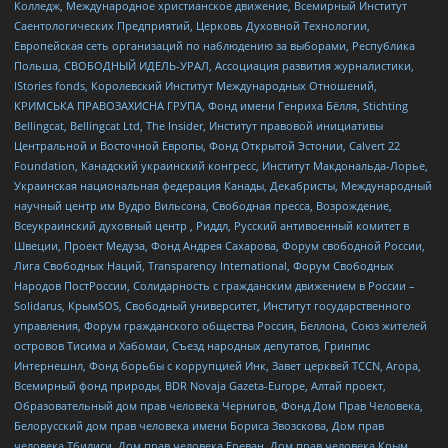
Колледж, Международное христианское движение, Всемирный Институт
Саентологических Предприятий, Церковь Духовной Технологии,
Европейская сеть организаций по наблюдению за выборами, Республика
Польша, СВОБОДНЫЙ ИДЕЛЬ-УРАЛ, Ассоциация развития журналистики,
IStories fonds, Королевский Институт Международных Отношений,
КРИМСЬКА ПРАВОЗАХИСНА ГРУПА, Фонд имени Генриха Бёлля, Stichting
Bellingcat, Bellingcat Ltd, The Insider, Институт правовой инициативы
Центральной и Восточной Европы, Фонд Открытой Эстонии, Calvert 22
Foundation, Канадский украинский конгресс, Институт Макдональда-Лорье,
Украинская национальная федерация Канады, Декабристы, Международный
научный центр им Вудро Вильсона, Свободная пресса, Возрождение,
Всеукраинский духовный центр , Риддл, Русский антивоенный комитет в
Швеции, Проект Медуза, Фонд Андрея Сахарова, Форум свободной России,
Лига Свободных Наций, Transparеncy International, Форум Свободных
Народов ПостРоссии, Солидарность с гражданским движением в России –
Solidarus, КрымSOS, Свободный университет, Институт государственного
управления, Форум гражданского общества Россия, Беллона, Союз жителей
островов Тисима и Хабомаи, Съезд народных депутатов, Гринпис
Интернешнл, Фонд борьбы с коррупцией Инк, Завет церквей TCCN, Агора,
Всемирный фонд природы, BDR Novaja Gazeta-Europe, Алтай проект,
Образовательный дом прав человека Чернигов, Фонд Дом Прав Человека,
Белорусский дом прав человека имени Бориса Звозскова, Дом прав
человека Тбилиси, Дом прав человека Ереван, Дом прав человека Крым,