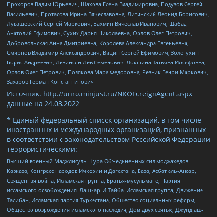
Прохоров Вадим Юрьевич, Шахова Елена Владимировна, Подузов Сергей
Васильевич, Протасова Ирина Вячеславовна, Литинский Леонид Борисович,
Лукашевский Сергей Маркович, Бахмин Вячеслав Иванович, Шабад
Анатолий Ефимович, Сухих Дарья Николаевна, Орлов Олег Петрович,
Добровольская Анна Дмитриевна, Королева Александра Евгеньевна,
Смирнов Владимир Александрович, Вицин Сергей Ефимович, Золотухин
Борис Андреевич, Левинсон Лев Семенович, Локшина Татьяна Иосифовна,
Орлов Олег Петрович, Полякова Мара Федоровна, Резник Генри Маркович,
Захаров Герман Константинович
Источник:
http://unro.minjust.ru/NKOForeignAgent.aspx
данные на
24.03.2022
* Единый федеральный список организаций, в том числе
иностранных и международных организаций, признанных
в соответствии с законодательством Российской Федерации
террористическими:
Высший военный Маджлисуль Шура Объединенных сил моджахедов
Кавказа, Конгресс народов Ичкерии и Дагестана, База, Асбат аль-Ансар,
Священная война, Исламская группа, Братья-мусульмане, Партия
исламского освобождения, Лашкар-И-Тайба, Исламская группа, Движение
Талибан, Исламская партия Туркестана, Общество социальных реформ,
Общество возрождения исламского наследия, Дом двух святых, Джунд аш-