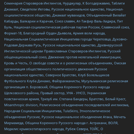
Семинария Староверов-Инглингов, Нурджулар, К Богодержавию, Таблиги
Джамаат, Свидетели Иеговы, Русское национальное единство, Национал-
социалистическое общество, Джамаат мувахидов, Объединенный Вилайат
Кабарды, Балкарии и Карачая, Союз славян, Ат-Такфир Валь-Хиджра, Пит
Буль, Национал-социалистическая рабочая партия России, Славянский союз,
Формат-18, Благородный Орден Дьявола, Армия воли народа,
Национальная Социалистическая Инициатива города Череповца, Духовно-
Родовая Держава Русь, Русское национальное единство, Древнерусской
Инглистической церкви Православных Староверов-Инглингов, Русский
общенациональный союз, Движение против нелегальной иммиграции,
Кровь и Честь, О свободе совести и о религиозных объединениях, Омская
организация общественного политического движения Русское
национальное единство, Северное Братство, Клуб Болельщиков
Футбольного Клуба Динамо, Файзрахманисты, Мусульманская религиозная
организация п. Боровский, Община Коренного Русского народа
Щелковского района, Правый сектор, УНА - УНСО, Украинская
повстанческая армия, Тризуб им. Степана Бандеры, Братство, Белый Крест,
Misanthropic division, Религиозное объединение последователей инглиизма,
Народная Социальная Инициатива, TulaSkins, Этнополитическое
объединение Русские, Русское национальное объединение Атака, Мечеть
Мирмамеда, Община Коренного Русского народа г. Астрахани, ВОЛЯ,
Меджлис крымскотатарского народа, Рубеж Севера, ТОЙС, О