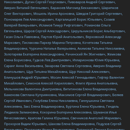
Николаевич, Дугин Сергей Георгиевич, Пивоваров Андрей Сергеевич,
Аверин Виталий Евгеньевич, Барахоев Магомед Бекханович, Шарипков
Олег Викторович, Мошель Ирина Ароновна, Шведов Григорий Сергеевич,
Пономарев Лев Александрович, Каргалицкий Борис Юльевич, Созаев
Валерий Валерьевич, Исламов Тимур Рифгатович, Романова Ольга
Евгеньевна, Щаров Сергей Алексадрович, Цирульников Борис Альбертович,
Гасан Ольга Павловна, Паутов Юрий Анатольевич, Верховский Александр
Маркович, Пислакова-Паркер Марина Петровна, Кочеткова Татьяна
Владимировна, Чуркина Наталья Валерьевна, Акимова Татьяна Николаевна,
Золотарева Екатерина Александровна, Рачинский Ян Збигневич, Жемкова
Елена Борисовна, Гудков Лев Дмитриевич, Илларионова Юлия Юрьевна,
Саранг Анна Васильевна, Захарова Светлана Сергеевна, Аверин Владимир
Анатольевич, Щур Татьяна Михайловна, Щур Николай Алексеевич,
Блинушов Андрей Юрьевич, Мосин Алексей Геннадьевич, Гефтер Валентин
Михайлович, Симонов Алексей Кириллович, Флиге Ирина Анатольевна,
Мельникова Валентина Дмитриевна, Вититинова Елена Владимировна,
Баженова Светлана Куприяновна, Максимов Сергей Владимирович, Беляев
Сергей Иванович, Голубева Елена Николаевна, Ганнушкина Светлана
Алексеевна, Закс Елена Владимировна, Буртина Елена Юрьевна, Гендель
Людмила Залмановна, Кокорина Екатерина Алексеевна, Шуманов Илья
Вячеславович, Арапова Галина Юрьевна, Свечников Анатолий Мариевич,
Прохоров Вадим Юрьевич, Шахова Елена Владимировна, Подузов Сергей
Васильевич, Протасова Ирина Вячеславовна, Литинский Леонид Борисович,