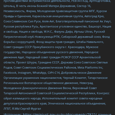
противодействии экстремистской деятельности, РЕВТАТПОД, Артподготовка,
Штольц, В честь иконы Божией Матери Державная, Сектор 16,
Независимость, Фирма, Молодежная правозащитная группа МПГ, Курсом
Правды и Единения, Каракольская инициативная группа, Автоград Крю,
Союз Славянских Сил Руси, Алля-Аят, Благотворительный пансионат Ак Умут,
Русская республика Русь, Арестантское уголовное единство, Башкорт, Нация
и свобода, Нация и свобода, W.H.С., Фалунь Дафа, Иртыш Ultras, Русский
Патриотический клуб-Новокузнецк/РПК, Сибирский державный союз, Фонд
борьбы с коррупцией, Фонд защиты прав граждан, Штабы Навального,
Совет граждан СССР Прикубанского округа г. Краснодара, Мужское
государство, Народное объединение русского движения, Народное
движение Адат, Народный совет граждан РСФСР СССР Архангельской
области, Проект Штурм, Граждане СССР, Держава Союз Советских Светлых
Родов, Совет Советских Социалистических Районов, Meta Platforms Inc,
Facebook, Instagram, WhatsApp, СИЧ-С14, Добровольческое Движение
Организации украинских националистов, Черный Комитет, Татарстанское
Региональное Всетатарское общественное движение, Невоград,
Молодежное Демократическое Движение Весна, Верховный Совет
Татарской Автономной Советской Социалистической Республики, Конгресс
ойрат-калмыцкого народа, Исполнительный комитет совета народных
депутатов Красноярского края, Этническое национальное объединение,
ЛГБТ, Я.МЫ Сергей Фургал
Источник:
https://minjust.gov.ru/ru/documents/7822/
данные