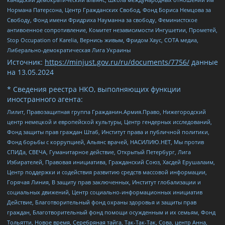
Нормана Патерсона, Центр Гражданских Свобод, Фонд Бориса Немцова за
Свободу, Фонд имени Фридриха Науманна за свободу, Феминистское
антивоенное сопротивление, Комитет независимости Ингушетии, Прометей,
Stop Occupation of Karelia, Вернись живым, Фридом Хаус, СОТА медиа,
Либерально-демократическая Лига Украины
Источник:
https://minjust.gov.ru/ru/documents/7756/
данные
на
13.05.2024
* Сведения реестра НКО, выполняющих функции
иностранного агента:
Лилит, Правозащитная группа Гражданин.Армия.Право, Нижегородский
центр немецкой и европейской культуры, Центр гендерных исследований,
Фонд защиты прав граждан Штаб, Институт права и публичной политики,
Фонд борьбы с коррупцией, Альянс врачей, НАСИЛИЮ.НЕТ, Мы против
СПИДа, СВЕЧА, Гуманитарное действие, Открытый Петербург, Лига
Избирателей, Правовая инициатива, Гражданский Союз, Хасдей Ерушалаим,
Центр поддержки и содействия развитию средств массовой информации,
Горячая Линия, В защиту прав заключенных, Институт глобализации и
социальных движений, Центр социально-информационных инициатив
Действие, Благотворительный фонд охраны здоровья и защиты прав
граждан, Благотворительный фонд помощи осужденным и их семьям, Фонд
Тольятти, Новое время, Серебряная тайга, Так-Так-Так, Сова, центр Анна,