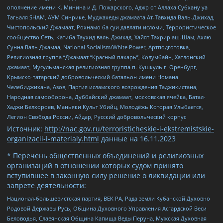
ополчение имени К. Минина и Д. Пожарского, Аджр от Аллаха Субхану уа
Тагьаля SHAM, АУМ Синрике, Муджахеды джамаата Ат-Тавхида Валь-Джихад,
Чистопольский Джамаат, Рохнамо ба суи давлати исломи, Террористическое
сообщество Сеть, Катиба Таухид валь-Джихад, Хайят Тахрир аш-Шам, Ахлю
Сунна Валь Джамаа, National Socialism/White Power, Артподготовка,
Религиозная группа “Джамаат “Красный пахарь”, Колумбайн, Хатлонский
джамаат, Мусульманская религиозная группа п. Кушкуль г. Оренбург,
Крымско-татарский добровольческий батальон имени Номана
Челебиджихана, Азов, Партия исламского возрождения Таджикистана,
Народная самооборона, Дуббайский джамаат, московская ячейка, Батал-
Хаджи Белхороев, Маньяки Культ Убийц, Молодёжь Которая Улыбается,
Легион Свобода России, Айдар, Русский добровольческий корпус
Источник:
http://nac.gov.ru/terroristicheskie-i-ekstremistskie-
organizacii-i-materialy.html
данные на
16.11.2023
* Перечень общественных объединений и религиозных
организаций в отношении которых судом принято
вступившее в законную силу решение о ликвидации или
запрете деятельности:
Национал-большевистская партия, ВЕК РА, Рада земли Кубанской Духовно
Родовой Державы Русь, Община Духовного Управления Асгардской Веси
Беловодья, Славянская Община Капища Веды Перуна, Мужская Духовная