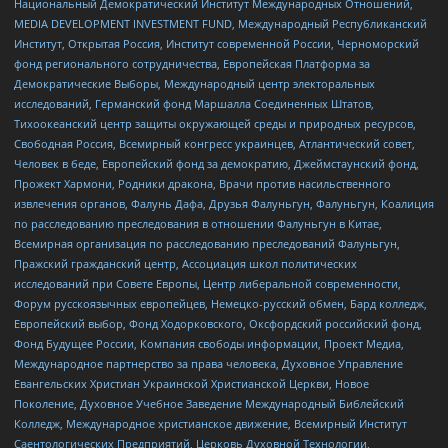
Национальный Демократический Институт Международных Отношений,
MEDIA DEVELOPMENT INVESTMENT FUND, Международный Республиканский
Институт, Открытая Россия, Институт современной России, Черноморский
фонд регионального сотрудничества, Европейская Платформа за
Демократические Выборы, Международный центр электоральных
исследований, Германский фонд Маршалла Соединенных Штатов,
Тихоокеанский центр защиты окружающей среды и природных ресурсов,
Свободная Россия, Всемирный конгресс украинцев, Атлантический совет,
Человек в беде, Европейский фонд за демократию, Джеймстаунский фонд,
Прожект Хармони, Родники дракона, Врачи против насильственного
извлечения органов, Фалунь Дафа, Друзья Фалуньгун, Фалуньгун, Коалиция
по расследованию преследования в отношении Фалуньгун в Китае,
Всемирная организация по расследованию преследований Фалуньгун,
Пражский гражданский центр, Ассоциация школ политических
исследований при Совете Европы, Центр либеральной современности,
Форум русскоязычных европейцев, Немецко-русский обмен, Бард колледж,
Европейский выбор, Фонд Ходорковского, Оксфордский российский фонд,
Фонд Будущее России, Компания свободы информации, Проект Медиа,
Международное партнерство за права человека, Духовное Управление
Евангельских Христиан Украинской Христианской Церкви, Новое
Поколение, Духовное Учебное Заведение Международный Библейский
Колледж, Международное христианское движение, Всемирный Институт
Саентологических Предприятий, Церковь Духовной Технологии,