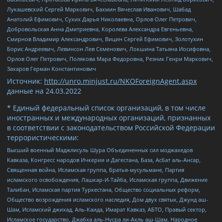
Лукашевский Сергей Маркович, Бахмин Вячеслав Иванович, Шабад
Анатолий Ефимович, Сухих Дарья Николаевна, Орлов Олег Петрович,
Добровольская Анна Дмитриевна, Королева Александра Евгеньевна,
Смирнов Владимир Александрович, Вицин Сергей Ефимович, Золотухин
Борис Андреевич, Левинсон Лев Семенович, Локшина Татьяна Иосифовна,
Орлов Олег Петрович, Полякова Мара Федоровна, Резник Генри Маркович,
Захаров Герман Константинович
Источник:
http://unro.minjust.ru/NKOForeignAgent.aspx
данные на
24.03.2022
* Единый федеральный список организаций, в том числе
иностранных и международных организаций, признанных
в соответствии с законодательством Российской Федерации
террористическими:
Высший военный Маджлисуль Шура Объединенных сил моджахедов
Кавказа, Конгресс народов Ичкерии и Дагестана, База, Асбат аль-Ансар,
Священная война, Исламская группа, Братья-мусульмане, Партия
исламского освобождения, Лашкар-И-Тайба, Исламская группа, Движение
Талибан, Исламская партия Туркестана, Общество социальных реформ,
Общество возрождения исламского наследия, Дом двух святых, Джунд аш-
Шам, Исламский джихад, Аль-Каида, Имарат Кавказ, АБТО, Правый сектор,
Исламское государство, Джабха аль-Нусра ли-Ахль аш-Шам, Народное