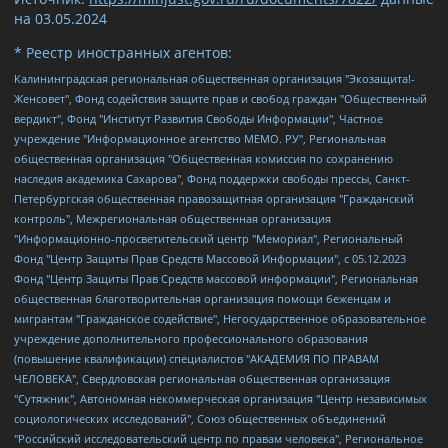
на
03.05.2024
* Реестр иностранных агентов:
Калининградская региональная общественная организация "Экозащита!-Женсовет", Фонд содействия защите прав и свобод граждан "Общественный вердикт", Фонд "Институт Развития Свободы Информации", Частное учреждение "Информационное агентство МЕМО. РУ", Региональная общественная организация "Общественная комиссия по сохранению наследия академика Сахарова", Фонд поддержки свободы прессы, Санкт-Петербургская общественная правозащитная организация "Гражданский контроль", Межрегиональная общественная организация "Информационно-просветительский центр "Мемориал", Региональный Фонд "Центр Защиты Прав Средств Массовой Информации", с 05.12.2023 Фонд "Центр Защиты Прав Средств массовой информации", Региональная общественная благотворительная организация помощи беженцам и мигрантам "Гражданское содействие", Негосударственное образовательное учреждение дополнительного профессионального образования (повышение квалификации) специалистов "АКАДЕМИЯ ПО ПРАВАМ ЧЕЛОВЕКА", Свердловская региональная общественная организация "Сутяжник", Автономная некоммерческая организация "Центр независимых социологических исследований", Союз общественных объединений "Российский исследовательский центр по правам человека", Региональное общественное учреждение научно-информационный центр "МЕМОРИАЛ", Некоммерческая организация "Фонд защиты гласности", Автономная некоммерческая организация "Институт прав человека", Городская общественная организация "Екатеринбургское общество "МЕМОРИАЛ", Городская общественная организация "Рязанское историко-просветительское и правозащитное общество "Мемориал" (Рязанский Мемориал), Челябинский региональный орган общественной самодеятельности – женское общественное объединение "Женщины Евразии", Челябинский региональный орган общественной самодеятельности "Уральская правозащитная группа", Фонд содействия защите здоровья и социальной справедливости имени Андрея Рылькова, Автономная Некоммерческая Организация "Аналитический Центр Юрия Левады", Автономная некоммерческая организация социальной поддержки населения "Проект Апрель", Региональная общественная организация помощи женщинам и детям, находящимся в кризисной ситуации "Информационно-методический центр "Анна", Фонд содействия развитию массовых коммуникаций и правовому просвещению "Так-так-Так", Фонд содействия устойчивому развитию "Серебряная тайга", Свердловский региональный общественный фонд социальных проектов "Новое время", "Idel.Реалии", Кавказ.Реалии, Крым.Реалии, Телеканал Настоящее Время, Татаро-башкирская служба Радио Свобода (Azatliq Radiosi), Радио Свободная Европа/Радио Свобода (PCE/PC), "Сибирь.Реалии", "Фактограф", Благотворительный фонд помощи осужденным и их семьям, Автономная некоммерческая организация "Институт глобализации и социальных движений", Фонд "В защиту прав заключенных", Частное учреждение "Центр поддержки и содействия развитию средств массовой информации", Пензенский региональный общественный благотворительный фонд "Гражданский союз", "Север.Реалии", Некоммерческая организация Фонд "Правовая инициатива", Общество с ограниченной ответственностью "Радио Свободная Европа/Радио Свобода", Чешское информационное агентство "MEDIUM-ORIENT", Красноярская региональная общественная организация "Мы против СПИДа", Камалягин Денис Николаевич, Маркелов Сергей Евгеньевич, Пономарев Лев Александрович, Савицкая Людмила Алексеевна, Автономная некоммерческая организация "Центр по работе с проблемой насилия "НАСИЛИЮ.НЕТ", Межрегиональный профессиональный союз работников здравоохранения "Альянс врачей", Юридическое лицо, зарегистрированное в Латвийской Республике, SIA "Medusa Project" (регистрационный номер 40103797863, дата регистрации 10.06.2014), Некоммерческая организация "Фонд по борьбе с коррупцией", Автономная некоммерческая организация "Институт права и публичной политики", Баданин Роман Сергеевич, Гликин Максим Александрович, Железнова Мария Михайловна, Лукьянова Юлия Сергеевна, Маетная Елизавета Витальевна, Маняхин Петр Борисович, Чуракова Ольга Владимировна, Ярош Юлия Петровна, Юридическое лицо "The Insider SIA", зарегистрированное в Риге, Латвийская Республика (дата регистрации 26.06.2015), являющееся администратором доменного имени интернет-издания "The Insider SIA", https://theins.ru, Постернак Алексей Евгеньевич, Рубин Михаил Аркадьевич, Анин Роман Александрович, Юридическое лицо Istories fonds, зарегистрированное в Латвийской Республике (регистрационный номер 50008295751, дата регистрации 24.02.2020), Великовский Дмитрий Александрович, Долинина Ирина Николаевна, Мароховская Алеся Алексеевна, Шлейнов Роман Юрьевич, Шмагун Олеся Валентиновна, Общество с ограниченной ответственностью "Альтаир 2021", Общество с ограниченной ответственностью "Вега 2021", Общество с ограниченной ответственностью "Главный редактор 2021", Общество с ограниченной ответственностью "Ромашки монолит", Важенков Артем Валерьевич, Ивановская областная общественная организация "Центр гендерных исследований", Гурман Юрий Альбертович, Медиапроект "ОВД-Инфо", Егоров Владимир Владимирович, Жилинский Владимир Александрович, Общество с ограниченной ответственностью "ЗП", Иванова София Юрьевна, Карезина Инна Павловна, Кильтау Екатерина Викторовна, Петров Алексей Викторович, Пискунов Сергей Евгеньевич, Смирнов Сергей Сергеевич, Тихонов Михаил Сергеевич, Общество с ограниченной ответственностью "ЖУРНАЛИСТ-ИНОСТРАННЫЙ АГЕНТ", Арапова Галина Юрьевна, Вольтская Татьяна Анатольевна, Американская компания "Mason G.E.S. Anonymous Foundation" (США), являющаяся владельцем интернет-издания https://mnews.world/, Компания "Stichting Bellingcat", зарегистрированная в Нидерландах (дата регистрации 11.07.2018), Захаров Андрей Вячеславович, Клепиковская Екатерина Дмитриевна, Общество с ограниченной ответственностью "МЕМО", Перл Роман Александрович, Симонов Евгений Алексеевич, Соловьева Елена Анатольевна, Сотников Даниил Владимирович, Сурначева Елизавета Дмитриевна, Автономная некоммерческая организация по защите прав человека и информированию населения "Якутия – Наше Мнение", Общество с ограниченной ответственностью "Москоу диджитал медиа", с 26.01.2023 Общество с ограниченной ответственностью "Чайка Белые сады", Ветошкина Валерия Валерьевна, Заговора Максим Александрович, Межрегиональное общественное движение "Российская ЛГБТ - сеть", Оленичев Максим Владимирович, Павлов Иван Юрьевич, Скворцова Елена Сергеевна, Общество с ограниченной ответственностью "Как бы инагент", Кочетков Игорь Викторович, Общество с ограниченной ответственностью "Честные выборы", Еланчик Олег Александрович, Общество с ограниченной ответственностью "Нобелевский призыв", Гималова Регина Эмилевна, Григорьев Андрей Валерьевич, Григорьева Алина Александровна, Ассоциация по содействию защите прав призывников, альтернативнослужащих и военнослужащих "Правозащитная группа "Гражданин.Армия.Право", Хисамова Регина Фаритовна, Автономная некоммерческая организация по реализации социально-правовых программ "Лилит", Дальневосточное общественное движение "Маяк", Санкт-Петербургская ЛГБТ-инициативная группа "Выход", Инициативная группа ЛГБТ+ "Реверс", Алексеев Андрей Викторович, Бекбулатова Таисия Львовна, Беляев Иван Михайлович, Владыкина Елена Сергеевна, Гельман Марат Александрович, Никульшина Вероника Юрьевна, Толоконникова Надежда Андреевна, Шендерович Виктор Анатольевич, Общество с ограниченной ответственностью "Данное сообщение", Общество с ограниченной ответственностью Издательский дом "Новая глава", Айнбиндер Александра Александровна, Московский комьюнити-центр для ЛГБТ+инициатив, Благотворительный фонд развития филантропии, Deutsche Welle (Германия, Kurt-Schumacher-Strasse 3, 53113 Bonn), Борзунова Мария Михайловна, Воробьев Виктор Викторович, Голубева Анна Львовна, Константинова Алла Михайловна, Малкова Ирина Владимировна, Мурадов Мурад Абдулгалимович, Осетинская Елизавета Николаевна, Понасенков Евгений Николаевич, Ганапольский Матвей Юрьевич, Киселев Евгений Алексеевич, Борухович Ирина Григорьевна, Дремин Иван Тимофеевич, Дубровский Дмитрий Викторович, Красноярская региональная общественная организация поддержки и развития альтернативных образовательных технологий и межкультурных коммуникаций "ИНТЕРРА", Маяковская Екатерина Алексеевна, Фейгин Марк Захарович, Филимонов Андрей Викторович, Дзугкоева Регина Николаевна, Доброхотов Роман Александрович, Дудь Юрий Александрович, Елкин Сергей Владимирович, Кругликов Кирилл Игоревич, Сабунаева Мария Леонидовна, Семенов Алексей Владимирович, Шаинян Карен Багратович, Шульман Екатерина Михайловна, Асафьев Артур Валерьевич, Вахштайн Виктор Семенович, Венедиктов Алексей Алексеевич, Лушникова Екатерина Евгеньевна, Волков Леонид Михайлович, Невзоров Александр Глебович, Пархоменко Сергей Борисович, Сироткин Ярослав Николаевич, Кара-Мурза Владимир Владимирович, Баранова Наталья Владимировна, Гозман Леонид Яковлевич, Кагарлицкий Борис Юльевич, Климарев Михаил Валерьевич, Милов Владимир Станиславович, Автономная некоммерческая организация Краснодарский центр современного искусства "Типография", Моргенштерн Алишер Тагирович, Соболь Любовь Эдуардовна, Общество с ограниченной ответственностью "ЛИЗА НОРМ", Каспаров Гарри Кимович, Ходорковский Михаил Борисович, Общество с ограниченной ответственностью "Апрельские тезисы", Данилович Ирина Брониславовна, Кашин Олег Владимирович, Петров Николай Владимирович, Пивоваров Алексей Владимирович, Соколов Михаил Владимирович, Цветкова Юлия Владимировна, Чичваркин Евгений Александрович, Комитет против пыток/Команда против пыток, Общество с ограниченной ответственностью "Первый научный", Общество с ограниченной ответственностью "Вертолет и ко", Белоцерковская Вероника Борисовна, Кац Максим Евгеньевич, Лазарева Татьяна Юрьевна, Шаведдинов Руслан Табризович, Яшин Илья Валерьевич, Общество с ограниченной ответственностью "Иноагент ААВ", Алешковский Дмитрий Петрович, Альбац Евгения Марковна, Быков Дмитрий Львович, Галямина Юлия Евгеньевна, Лойко Сергей Леонидович, Мартынов Кирилл Константинович, Медведев Сергей Александрович, Крашенинников Федор Геннадиевич, Гордеева Катерина Вл