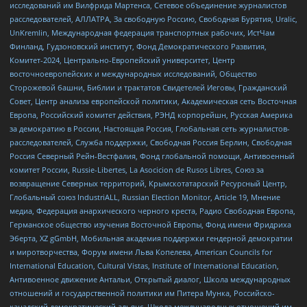
исследований им Вилфрида Мартенса, Сетевое объединение журналистов
расследователей, АЛЛАТРА, За свободную Россию, Свободная Бурятия, Uralic,
UnKremlin, Международная федерация транспортных рабочих, ИстЧам
Финланд, Гудзоновский институт, Фонд Демократического Развития,
Комитет-2024, Центрально-Европейский университет, Центр
восточноевропейских и международных исследований, Общество
Сторожевой башни, Библии и трактатов Свидетелей Иеговы, Гражданский
Совет, Центр анализа европейской политики, Академическая сеть Восточная
Европа, Российский комитет действия, РЭНД корпорейшн, Русская Америка
за демократию в России, Настоящая Россия, Глобальная сеть журналистов-
расследователей, Служба поддержки, Свободная Россия Берлин, Свободная
Россия Северный Рейн-Вестфалия, Фонд глобальной помощи, Антивоенный
комитет России, Russie-Libertes, La Asocicion de Rusos Libres, Союз за
возвращение Северных территорий, Крымскотатарский Ресурсный Центр,
Глобальный союз IndustriALL, Russian Election Monitor, Article 19, Мнение
медиа, Федерация анархического черного креста, Радио Свободная Европа,
Германское общество изучения Восточной Европы, Фонд имени Фридриха
Эберта, XZ gGmbH, Мобильная академия поддержки гендерной демократии
и миротворчества, Форум имени Льва Копелева, American Councils for
International Education, Cultural Vistas, Institute of International Education,
Антивоенное движение Антальи, Открытый диалог, Школа международных
отношений и государственной политики им Питера Мунка, Российско-
канадский демократический альянс, Школа международных отношений им