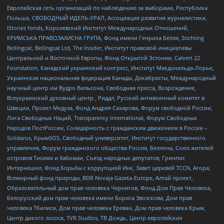
Европейская сеть организаций по наблюдению за выборами, Республика
Польша, СВОБОДНЫЙ ИДЕЛЬ-УРАЛ, Ассоциация развития журналистики,
IStories fonds, Королевский Институт Международных Отношений,
КРИМСЬКА ПРАВОЗАХИСНА ГРУПА, Фонд имени Генриха Бёлля, Stichting
Bellingcat, Bellingcat Ltd, The Insider, Институт правовой инициативы
Центральной и Восточной Европы, Фонд Открытой Эстонии, Calvert 22
Foundation, Канадский украинский конгресс, Институт Макдональда-Лорье,
Украинская национальная федерация Канады, Декабристы, Международный
научный центр им Вудро Вильсона, Свободная пресса, Возрождение,
Всеукраинский духовный центр , Риддл, Русский антивоенный комитет в
Швеции, Проект Медуза, Фонд Андрея Сахарова, Форум свободной России,
Лига Свободных Наций, Transparеncy International, Форум Свободных
Народов ПостРоссии, Солидарность с гражданским движением в России –
Solidarus, КрымSOS, Свободный университет, Институт государственного
управления, Форум гражданского общества Россия, Беллона, Союз жителей
островов Тисима и Хабомаи, Съезд народных депутатов, Гринпис
Интернешнл, Фонд борьбы с коррупцией Инк, Завет церквей TCCN, Агора,
Всемирный фонд природы, BDR Novaja Gazeta-Europe, Алтай проект,
Образовательный дом прав человека Чернигов, Фонд Дом Прав Человека,
Белорусский дом прав человека имени Бориса Звозскова, Дом прав
человека Тбилиси, Дом прав человека Ереван, Дом прав человека Крым,
Центр дикого лосося, TVR Studios, ТВ Дождь, Центр европейских