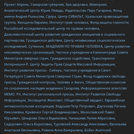
Проект Апрель, Самарская губерния, Эра здоровья, Мемориал,
Аналитический Центр Юрия Левады, Издательство Парк Гагарина, Фонд
имени Андрея Рылькова, Сфера, Центр СИБАЛЬТ, Уральская правозащитная
группа, Женщины Евразии, Институт прав человека, Фонд защиты гласности,
Российский исследовательский центр по правам человека,
Дальневосточный центр развития гражданских инициатив и социального
партнерства, Гражданское действие, Центр независимых социологических
исследований, Сутяжник, АКАДЕМИЯ ПО ПРАВАМ ЧЕЛОВЕКА, Центр развития
некоммерческих организаций, Частное учреждение в Калининграде Совета
Министров северных стран, Гражданское содействие, Трансперенси
Интернешнл-Р, Центр Защиты Прав Средств Массовой Информации,
Институт развития прессы - Сибирь, Частное учреждение в Санкт-
Петербурге Совета Министров Северных Стран, Фонд поддержки свободы
прессы, Гражданский контроль, Человек и Закон, Общественная комиссия
по сохранению наследия академика Сахарова, Информационное агентство
МЕМО. РУ, Институт региональной прессы, Институт Развития Свободы
Информации, Экозащита!-Женсовет, Общественный вердикт, Евразийская
антимонопольная ассоциация, Бедушев Петр Петрович, Дзугкоева Регина
Николаевна, Кривенко Сергей Владимирович, Милославский Павел
Юрьевич, Шнырова Ольга Вадимовна, Чанышева Лилия Айратовна,
Сидорович Ольга Борисовна, Туровский Александр Алексеевич, Васильева
Анастасия Евгеньевна, Ривина Анна Валерьевна, Бойко Анатолий