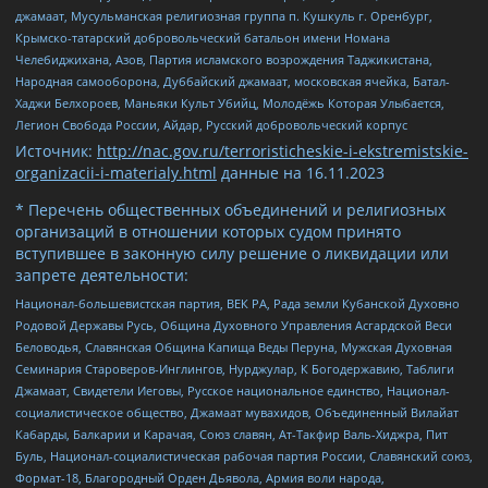
джамаат, Мусульманская религиозная группа п. Кушкуль г. Оренбург,
Крымско-татарский добровольческий батальон имени Номана
Челебиджихана, Азов, Партия исламского возрождения Таджикистана,
Народная самооборона, Дуббайский джамаат, московская ячейка, Батал-
Хаджи Белхороев, Маньяки Культ Убийц, Молодёжь Которая Улыбается,
Легион Свобода России, Айдар, Русский добровольческий корпус
Источник:
http://nac.gov.ru/terroristicheskie-i-ekstremistskie-
organizacii-i-materialy.html
данные на
16.11.2023
* Перечень общественных объединений и религиозных
организаций в отношении которых судом принято
вступившее в законную силу решение о ликвидации или
запрете деятельности:
Национал-большевистская партия, ВЕК РА, Рада земли Кубанской Духовно
Родовой Державы Русь, Община Духовного Управления Асгардской Веси
Беловодья, Славянская Община Капища Веды Перуна, Мужская Духовная
Семинария Староверов-Инглингов, Нурджулар, К Богодержавию, Таблиги
Джамаат, Свидетели Иеговы, Русское национальное единство, Национал-
социалистическое общество, Джамаат мувахидов, Объединенный Вилайат
Кабарды, Балкарии и Карачая, Союз славян, Ат-Такфир Валь-Хиджра, Пит
Буль, Национал-социалистическая рабочая партия России, Славянский союз,
Формат-18, Благородный Орден Дьявола, Армия воли народа,