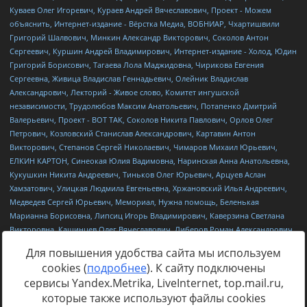
Для повышения удобства сайта мы используем
cookies (
подробнее
). К сайту подключены
сервисы Yandex.Metrika, LiveInternet, top.mail.ru,
Источник:
https://minjust.gov.ru/uploaded/files/reestr-
которые также используют файлы cookies
inostrannyih-agentov-22-03-2024.pdf
данные на
22.03.2024