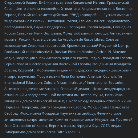
Сторожевой башни, Библии и трактатов Свидетелей Иеговы, Гражданский
Совет, Центр анализа европейской политики, Академическая сеть Восточная
Европа, Российский комитет действия, РЭНД корпорейшн, Русская Америка
за демократию в России, Настоящая Россия, Глобальная сеть журналистов-
расследователей, Служба поддержки, Свободная Россия Берлин, Свободная
Россия Северный Рейн-Вестфалия, Фонд глобальной помощи, Антивоенный
комитет России, Russie-Libertes, La Asocicion de Rusos Libres, Союз за
возвращение Северных территорий, Крымскотатарский Ресурсный Центр,
Глобальный союз IndustriALL, Russian Election Monitor, Article 19, Мнение
медиа, Федерация анархического черного креста, Радио Свободная Европа,
Германское общество изучения Восточной Европы, Фонд имени Фридриха
Эберта, XZ gGmbH, Мобильная академия поддержки гендерной демократии
и миротворчества, Форум имени Льва Копелева, American Councils for
International Education, Cultural Vistas, Institute of International Education,
Антивоенное движение Антальи, Открытый диалог, Школа международных
отношений и государственной политики им Питера Мунка, Российско-
канадский демократический альянс, Школа международных отношений им
Нормана Патерсона, Центр Гражданских Свобод, Фонд Бориса Немцова за
Свободу, Фонд имени Фридриха Науманна за свободу, Феминистское
антивоенное сопротивление, Комитет независимости Ингушетии, Прометей,
Stop Occupation of Karelia, Вернись живым, Фридом Хаус, СОТА медиа,
Либерально-демократическая Лига Украины