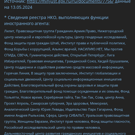
Источник:
https://minjust.gov.ru/ru/documents/7756/
данные
на
13.05.2024
* Сведения реестра НКО, выполняющих функции
иностранного агента:
Лилит, Правозащитная группа Гражданин.Армия.Право, Нижегородский
центр немецкой и европейской культуры, Центр гендерных исследований,
Фонд защиты прав граждан Штаб, Институт права и публичной политики,
Фонд борьбы с коррупцией, Альянс врачей, НАСИЛИЮ.НЕТ, Мы против
СПИДа, СВЕЧА, Гуманитарное действие, Открытый Петербург, Лига
Избирателей, Правовая инициатива, Гражданский Союз, Хасдей Ерушалаим,
Центр поддержки и содействия развитию средств массовой информации,
Горячая Линия, В защиту прав заключенных, Институт глобализации и
социальных движений, Центр социально-информационных инициатив
Действие, Благотворительный фонд охраны здоровья и защиты прав
граждан, Благотворительный фонд помощи осужденным и их семьям, Фонд
Тольятти, Новое время, Серебряная тайга, Так-Так-Так, Сова, центр Анна,
Проект Апрель, Самарская губерния, Эра здоровья, Мемориал,
Аналитический Центр Юрия Левады, Издательство Парк Гагарина, Фонд
имени Андрея Рылькова, Сфера, Центр СИБАЛЬТ, Уральская правозащитная
группа, Женщины Евразии, Институт прав человека, Фонд защиты гласности,
Российский исследовательский центр по правам человека,
Дальневосточный центр развития гражданских инициатив и социального