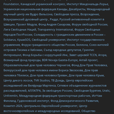
Foundation, Канадский украинский конгресс, Институт Макдональда-Лорье,
Украинская национальная федерация Канады, Декабристы, Международный
научный центр им Вудро Вильсона, Свободная пресса, Возрождение,
Всеукраинский духовный центр , Риддл, Русский антивоенный комитет в
Швеции, Проект Медуза, Фонд Андрея Сахарова, Форум свободной России,
Лига Свободных Наций, Transparеncy International, Форум Свободных
Народов ПостРоссии, Солидарность с гражданским движением в России –
Solidarus, КрымSOS, Свободный университет, Институт государственного
управления, Форум гражданского общества Россия, Беллона, Союз жителей
островов Тисима и Хабомаи, Съезд народных депутатов, Гринпис
Интернешнл, Фонд борьбы с коррупцией Инк, Завет церквей TCCN, Агора,
Всемирный фонд природы, BDR Novaja Gazeta-Europe, Алтай проект,
Образовательный дом прав человека Чернигов, Фонд Дом Прав Человека,
Белорусский дом прав человека имени Бориса Звозскова, Дом прав
человека Тбилиси, Дом прав человека Ереван, Дом прав человека Крым,
Центр дикого лосося, TVR Studios, ТВ Дождь, Центр европейских
исследований им Вилфрида Мартенса, Сетевое объединение журналистов
расследователей, АЛЛАТРА, За свободную Россию, Свободная Бурятия, Uralic,
UnKremlin, Международная федерация транспортных рабочих, ИстЧам
Финланд, Гудзоновский институт, Фонд Демократического Развития,
Комитет-2024, Центрально-Европейский университет, Центр
восточноевропейских и международных исследований, Общество