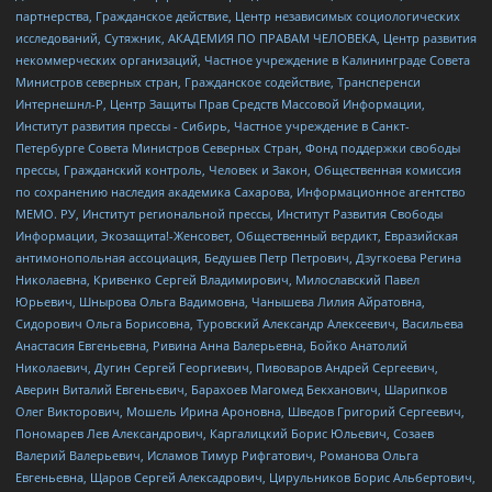
партнерства, Гражданское действие, Центр независимых социологических
исследований, Сутяжник, АКАДЕМИЯ ПО ПРАВАМ ЧЕЛОВЕКА, Центр развития
некоммерческих организаций, Частное учреждение в Калининграде Совета
Министров северных стран, Гражданское содействие, Трансперенси
Интернешнл-Р, Центр Защиты Прав Средств Массовой Информации,
Институт развития прессы - Сибирь, Частное учреждение в Санкт-
Петербурге Совета Министров Северных Стран, Фонд поддержки свободы
прессы, Гражданский контроль, Человек и Закон, Общественная комиссия
по сохранению наследия академика Сахарова, Информационное агентство
МЕМО. РУ, Институт региональной прессы, Институт Развития Свободы
Информации, Экозащита!-Женсовет, Общественный вердикт, Евразийская
антимонопольная ассоциация, Бедушев Петр Петрович, Дзугкоева Регина
Николаевна, Кривенко Сергей Владимирович, Милославский Павел
Юрьевич, Шнырова Ольга Вадимовна, Чанышева Лилия Айратовна,
Сидорович Ольга Борисовна, Туровский Александр Алексеевич, Васильева
Анастасия Евгеньевна, Ривина Анна Валерьевна, Бойко Анатолий
Николаевич, Дугин Сергей Георгиевич, Пивоваров Андрей Сергеевич,
Аверин Виталий Евгеньевич, Барахоев Магомед Бекханович, Шарипков
Олег Викторович, Мошель Ирина Ароновна, Шведов Григорий Сергеевич,
Пономарев Лев Александрович, Каргалицкий Борис Юльевич, Созаев
Валерий Валерьевич, Исламов Тимур Рифгатович, Романова Ольга
Евгеньевна, Щаров Сергей Алексадрович, Цирульников Борис Альбертович,