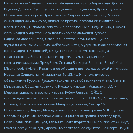
Национальная Социалистическая Инициатива города Череповца, Духовно-
Родовая Держава Русь, Русское национальное единство, Древнерусской
Инглистической церкви Православных Староверов-Инглингов, Русский
общенациональный союз, Движение против нелегальной иммиграции,
Кровь и Честь, О свободе совести и о религиозных объединениях, Омская
организация общественного политического движения Русское
национальное единство, Северное Братство, Клуб Болельщиков
Футбольного Клуба Динамо, Файзрахманисты, Мусульманская религиозная
организация п. Боровский, Община Коренного Русского народа
Щелковского района, Правый сектор, УНА - УНСО, Украинская
повстанческая армия, Тризуб им. Степана Бандеры, Братство, Белый Крест,
Misanthropic division, Религиозное объединение последователей инглиизма,
Народная Социальная Инициатива, TulaSkins, Этнополитическое
объединение Русские, Русское национальное объединение Атака, Мечеть
Мирмамеда, Община Коренного Русского народа г. Астрахани, ВОЛЯ,
Меджлис крымскотатарского народа, Рубеж Севера, ТОЙС, О
противодействии экстремистской деятельности, РЕВТАТПОД, Артподготовка,
Штольц, В честь иконы Божией Матери Державная, Сектор 16,
Независимость, Фирма, Молодежная правозащитная группа МПГ, Курсом
Правды и Единения, Каракольская инициативная группа, Автоград Крю,
Союз Славянских Сил Руси, Алля-Аят, Благотворительный пансионат Ак Умут,
Русская республика Русь, Арестантское уголовное единство, Башкорт, Нация