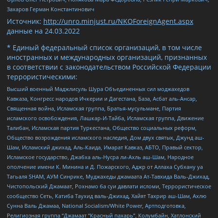
Захаров Герман Константинович
Источник:
http://unro.minjust.ru/NKOForeignAgent.aspx
данные на
24.03.2022
* Единый федеральный список организаций, в том числе
иностранных и международных организаций, признанных
в соответствии с законодательством Российской Федерации
террористическими:
Высший военный Маджлисуль Шура Объединенных сил моджахедов
Кавказа, Конгресс народов Ичкерии и Дагестана, База, Асбат аль-Ансар,
Священная война, Исламская группа, Братья-мусульмане, Партия
исламского освобождения, Лашкар-И-Тайба, Исламская группа, Движение
Талибан, Исламская партия Туркестана, Общество социальных реформ,
Общество возрождения исламского наследия, Дом двух святых, Джунд аш-
Шам, Исламский джихад, Аль-Каида, Имарат Кавказ, АБТО, Правый сектор,
Исламское государство, Джабха аль-Нусра ли-Ахль аш-Шам, Народное
ополчение имени К. Минина и Д. Пожарского, Аджр от Аллаха Субхану уа
Тагьаля SHAM, АУМ Синрике, Муджахеды джамаата Ат-Тавхида Валь-Джихад,
Чистопольский Джамаат, Рохнамо ба суи давлати исломи, Террористическое
сообщество Сеть, Катиба Таухид валь-Джихад, Хайят Тахрир аш-Шам, Ахлю
Сунна Валь Джамаа, National Socialism/White Power, Артподготовка,
Религиозная группа “Джамаат “Красный пахарь”, Колумбайн, Хатлонский