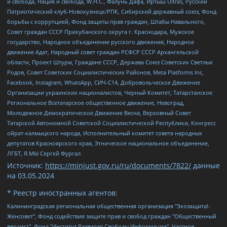
и свобода, Нация и свобода, W.H.С., Фалунь Дафа, Иртыш Ultras, Русский
Патриотический клуб-Новокузнецк/РПК, Сибирский державный союз, Фонд
борьбы с коррупцией, Фонд защиты прав граждан, Штабы Навального,
Совет граждан СССР Прикубанского округа г. Краснодара, Мужское
государство, Народное объединение русского движения, Народное
движение Адат, Народный совет граждан РСФСР СССР Архангельской
области, Проект Штурм, Граждане СССР, Держава Союз Советских Светлых
Родов, Совет Советских Социалистических Районов, Meta Platforms Inc,
Facebook, Instagram, WhatsApp, СИЧ-С14, Добровольческое Движение
Организации украинских националистов, Черный Комитет, Татарстанское
Региональное Всетатарское общественное движение, Невоград,
Молодежное Демократическое Движение Весна, Верховный Совет
Татарской Автономной Советской Социалистической Республики, Конгресс
ойрат-калмыцкого народа, Исполнительный комитет совета народных
депутатов Красноярского края, Этническое национальное объединение,
ЛГБТ, Я.МЫ Сергей Фургал
Источник:
https://minjust.gov.ru/ru/documents/7822/
данные
на
03.05.2024
* Реестр иностранных агентов:
Калининградская региональная общественная организация "Экозащита!-Женсовет", Фонд содействия защите прав и свобод граждан "Общественный вердикт", Фонд "Институт Развития Свободы Информации", Частное учреждение "Информационное агентство МЕМО. РУ", Региональная общественная организация "Общественная комиссия по сохранению наследия академика Сахарова", Фонд поддержки свободы прессы, Санкт-Петербургская общественная правозащитная организация "Гражданский контроль", Межрегиональная общественная организация "Информационно-просветительский центр "Мемориал", Региональный Фонд "Центр Защиты Прав Средств Массовой Информации", с 05.12.2023 Фонд "Центр Защиты Прав Средств массовой информации", Региональная общественная благотворительная организация помощи беженцам и мигрантам "Гражданское содействие", Негосударственное образовательное учреждение дополнительного профессионального образования (повышение квалификации) специалистов "АКАДЕМИЯ ПО ПРАВАМ ЧЕЛОВЕКА", Свердловская региональная общественная организация "Сутяжник", Автономная некоммерческая организация "Центр независимых социологических исследований", Союз общественных объединений "Российский исследовательский центр по правам человека", Региональное общественное учреждение научно-информационный центр "МЕМОРИАЛ", Некоммерческая организация "Фонд защиты гласности", Автономная некоммерческая организация "Институт прав человека", Городская общественная организация "Екатеринбургское общество "МЕМОРИАЛ", Городская общественная организация "Рязанское историко-просветительское и правозащитное общество "Мемориал" (Рязанский Мемориал), Челябинский региональный орган общественной самодеятельности – женское общественное объединение "Женщины Евразии", Челябинский региональный орган общественной самодеятельности "Уральская правозащитная группа", Фонд содействия защите здоровья и социальной справедливости имени Андрея Рылькова, Автономная Некоммерческая Организация "Аналитический Центр Юрия Левады", Автономная некоммерческая организация социальной поддержки населения "Проект Апрель", Региональная общественная организация помощи женщинам и детям, находящимся в кризисной ситуации "Информационно-методический центр "Анна", Фонд содействия развитию массовых коммуникаций и правовому просвещению "Так-так-Так", Фонд содействия устойчивому развитию "Серебряная тайга", Свердловский региональный общественный фонд социальных проектов "Новое время", "Idel.Реалии", Кавказ.Реалии, Крым.Реалии, Телеканал Настоящее Время, Татаро-башкирская служба Радио Свобода (Azatliq Radiosi), Радио Свободная Европа/Радио Свобода (PCE/PC), "Сибирь.Реалии", "Фактограф", Благотворительный фонд помощи осужденным и их семьям, Автономная некоммерческая организация "Институт глобализации и социальных движений", Фонд "В защиту прав заключенных", Частное учреждение "Центр поддержки и содействия развитию средств массовой информации", Пензенский региональный общественный благотворительный фонд "Гражданский союз", "Север.Реалии", Некоммерческая организация Фонд "Правовая инициатива", Общество с ограниченной ответственностью "Радио Свободная Европа/Радио Свобода", Чешское информационное агентство "MEDIUM-ORIENT", Красноярская региональная общественная организация "Мы против СПИДа", Камалягин Денис Николаевич, Маркелов Сергей Евгеньевич, Пономарев Лев Александрович, Савицкая Людмила Алексеевна, Автономная некоммерческая организация "Центр по работе с проблемой насилия "НАСИЛИЮ.НЕТ", Межрегиональный профессиональный союз работников здравоохранения "Альянс врачей", Юридическое лицо, зарегистрированное в Латвийской Республике, SIA "Medusa Project" (регистрационный номер 40103797863, дата регистрации 10.06.2014), Некоммерческая организация "Фонд по борьбе с коррупцией", Автономная некоммерческая организация "Институт права и публичной политики", Баданин Роман Сергеевич, Гликин Максим Александрович, Железнова Мария Михайловна, Лукьянова Юлия Сергеевна, Маетная Елизавета Витальевна, Маняхин Петр Борисович, Чуракова Ольга Владимировна, Ярош Юлия Петровна, Юридическое лицо "The Insider SIA", зарегистрированное в Риге, Латвийская Республика (дата регистрации 26.06.2015), являющееся администратором доменного имени интернет-издания "The Insider SIA", https://theins.ru, Постернак Алексей Евгеньевич, Рубин Михаил Аркадьевич, Анин Роман Александрович, Юридическое лицо Istories fonds, зарегистрированное в Латвийской Республике (регистрационный номер 50008295751, дата регистрации 24.02.2020), Великовский Дмитрий Александрович, Долинина Ирина Николаевна, Мароховская Алеся Алексеевна, Шлейнов Роман Юрьевич, Шмагун Олеся Валентиновна, Общество с ограниченной ответственностью "Альтаир 2021", Общество с ограниченной ответственностью "Вега 2021", Общество с ограниченной ответственностью "Главный редактор 2021", Общество с ограниченной ответственностью "Ромашки монолит", Важенков Артем Валерьевич, Ивановская областная общественная организация "Центр гендерных исследований", Гурман Юрий Альбертович, Медиапроект "ОВД-Инфо", Егоров Владимир Владимирович, Жилинский Владимир Александрович, Общество с ограниченной ответственностью "ЗП", Иванова София Юрьевна, Карезина Инна Павловна, Кильтау Екатерина Викторовна, Петров Алексей Викторович, Пискунов Сергей Евгеньевич, Смирнов Сергей Сергеевич, Тихонов Михаил Сергеевич, Общество с ограниченной ответственностью "ЖУРНАЛИСТ-ИНОСТРАННЫЙ АГЕНТ", Арапова Галина Юрьевна, Вольтская Татьяна Анатольевна, Американская компания "Mason G.E.S. Anonymous Foundation" (США), являющаяся владельцем интернет-издания https://mnews.world/, Компания "Stichting Bellingcat", зарегистрированная в Нидерландах (дата регистрации 11.07.2018), Захаров Андрей Вячеславович, Клепиковская Екатерина Дмитриевна, Общество с ограниченной ответственностью "МЕМО", Перл Роман Александрович, Симонов Евгений Алексеевич, Соловьева Елена Анатольевна, Сотников Даниил Владимирович, Сурначева Елизавета Дмитриевна, Автономная некоммерческая организация по защите прав человека и информированию населения "Якутия – Наше Мнение", Общество с ограниченной ответственностью "Москоу диджитал медиа", с 26.01.2023 Общество с ограниченной ответственностью "Чайка Белые сады", Ветошкина Валерия Валерьевна, Заговора Максим Александрович, Межрегиональное общественное движение "Российская ЛГБТ - сеть", Оленичев Максим Владимирович, Павлов Иван Юрьевич, Скворцова Елена Сергеевна, Общество с ограниченной ответственностью "Как бы инагент", Кочетков Игорь Викторович, Общество с ограниченной ответственностью "Честные выборы", Еланчик Олег Александрович, Общество с ограниченной ответственностью "Нобелевский призыв", Гималова Регина Эмилевна, Григорьев Андрей Валерьевич, Григорьева Алина Александровна, Ассоциация по содействию защите прав призывников, альтернативнослужащих и военнослужащих "Правозащитная группа "Гражданин.Армия.Право", Хисамова Регина Фаритовна, Автономная некоммерческая организация по реализации социально-правовых программ "Лилит", Дальневосточное общественное движение "Маяк", Санкт-Петербургская ЛГБТ-инициативная группа "Выход", Инициативная группа ЛГБТ+ "Реверс", Алексеев Андрей Викторович, Бекбулатова Таисия Львовна, Беляев Иван Михайлович, Владыкина Елена Сергеевна, Гельман Марат Александрович, Никульшина Вероника Юрьевна, Толоконникова Надежда Андреевна, Шендерович Виктор Анатольевич, Общество с ограниченной ответственностью "Данное сообщение", Общество с ограниченной ответственностью Издательский дом "Новая глава", Айнбиндер Александра Александровна, Московский комьюнити-центр для ЛГБТ+инициатив, Благотворительный фонд развития филантропии, Deutsche Welle (Германия, Kurt-Schumacher-Strasse 3, 53113 Bonn), Борзунова Мария Михайловна, Воробьев Виктор Викторович, Голубева Анна Львовна, Константинова Алла Михайловна, Малкова Ирина Владимировна, Мурадов Мурад Абдулгалимович, Осетинская Елизавета Николаевна, Понасенков Евгений Николаевич, Ганапольский Матвей Юрьевич, Киселев Евгений Алексеевич, Борухович Ирина Григорьевна, Дремин Иван Тимофеевич, Дубровский Дмитрий Викторович, Красноярская региональная общественная организация поддержки и развития альтернативных образовательных технологий и межкультурных коммуникаций "ИНТЕРРА", Маяковская Екатерина Алексеевна, Фейгин Марк Захарович, Филимонов Андрей Викторович, Дзугкоева Регина Николаевна, Доброхотов Роман Александрович, Дудь Юрий Александрович, Елкин Сергей Владимирович, Кругликов Кирилл Игоревич, Сабунаева Мария Леонидовна, Семенов Алексей Владимирович, Шаинян Карен Багратович, Шульман Екатерина Михайловна, Асафьев Артур Валерьевич, Вахштайн Виктор Семенович, Венедиктов Алексей Алексеевич, Лушникова Екатерина Евгеньевна, Волков Леонид Михайлович, Невзоров Александр Глебович, Пархоменко Сергей Борисович, Сироткин Ярослав Николаевич, Кара-Мурза Владимир Владимирович, Баранова Наталья Владимировна, Гозман Леонид Яковлевич, Кагарлицкий Борис Юльевич, Климарев Михаил Валерьевич, Милов Владимир Станиславович, Автономная некоммерческая организация Краснодарский центр современного искусства "Типография", Моргенштерн Алишер Тагирович, Соболь Любовь Эдуардовна, Общество с ограниченной ответственностью "ЛИЗА НОРМ", Каспаров Гарри Кимович, Ходорковский Михаил Борисович, Общество с ограниченной ответственностью "Апрельские тезисы", Данилович Ирина Брониславовна, Кашин Олег Владимирович, Петров Николай Владимирович, Пивоваров Алексей Владимирович, Соколов Михаил Владимирович, Цветкова Юлия Владимировна, Чичваркин Евгений Александрович, Комитет против пыток/Команда против пыток, Общество с ограниченной ответственностью "Первый научный", Общество с ограниченной ответственностью "Вертолет и ко", Белоцерковская Вероника Борисовна, Кац Максим Евгеньевич, Лазарева Татьяна Юрьевна, Шаведдинов Руслан Табризович, Яшин Илья Валерьевич, Общество с ограниченной ответственностью "Иноагент ААВ", Алешковский Дмитрий Петрович, Альбац Евгения Марковна, Быков Дмитрий Львович, Галямина Юлия Евгеньевна, Лойко Сергей Леонидович, Мартынов Кирилл Константинович, Медведев Сергей Александрович, Крашенинников Федор Геннадиевич, Гордеева Катерина Вл