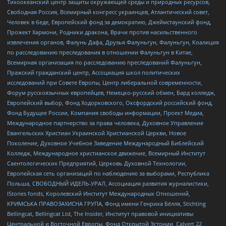
Тихоокеанский центр защиты окружающей среды и природных ресурсов,
Свободная Россия, Всемирный конгресс украинцев, Атлантический совет,
Человек в беде, Европейский фонд за демократию, Джеймстаунский фонд,
Прожект Хармони, Родники дракона, Врачи против насильственного
извлечения органов, Фалунь Дафа, Друзья Фалуньгун, Фалуньгун, Коалиция
по расследованию преследования в отношении Фалуньгун в Китае,
Всемирная организация по расследованию преследований Фалуньгун,
Пражский гражданский центр, Ассоциация школ политических
исследований при Совете Европы, Центр либеральной современности,
Форум русскоязычных европейцев, Немецко-русский обмен, Бард колледж,
Европейский выбор, Фонд Ходорковского, Оксфордский российский фонд,
Фонд Будущее России, Компания свободы информации, Проект Медиа,
Международное партнерство за права человека, Духовное Управление
Евангельских Христиан Украинской Христианской Церкви, Новое
Поколение, Духовное Учебное Заведение Международный Библейский
Колледж, Международное христианское движение, Всемирный Институт
Саентологических Предприятий, Церковь Духовной Технологии,
Европейская сеть организаций по наблюдению за выборами, Республика
Польша, СВОБОДНЫЙ ИДЕЛЬ-УРАЛ, Ассоциация развития журналистики,
IStories fonds, Королевский Институт Международных Отношений,
КРИМСЬКА ПРАВОЗАХИСНА ГРУПА, Фонд имени Генриха Бёлля, Stichting
Bellingcat, Bellingcat Ltd, The Insider, Институт правовой инициативы
Центральной и Восточной Европы, Фонд Открытой Эстонии, Calvert 22