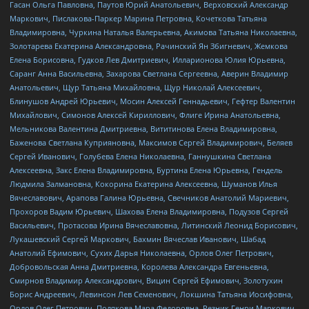
Гасан Ольга Павловна, Паутов Юрий Анатольевич, Верховский Александр
Маркович, Пислакова-Паркер Марина Петровна, Кочеткова Татьяна
Владимировна, Чуркина Наталья Валерьевна, Акимова Татьяна Николаевна,
Золотарева Екатерина Александровна, Рачинский Ян Збигневич, Жемкова
Елена Борисовна, Гудков Лев Дмитриевич, Илларионова Юлия Юрьевна,
Саранг Анна Васильевна, Захарова Светлана Сергеевна, Аверин Владимир
Анатольевич, Щур Татьяна Михайловна, Щур Николай Алексеевич,
Блинушов Андрей Юрьевич, Мосин Алексей Геннадьевич, Гефтер Валентин
Михайлович, Симонов Алексей Кириллович, Флиге Ирина Анатольевна,
Мельникова Валентина Дмитриевна, Вититинова Елена Владимировна,
Баженова Светлана Куприяновна, Максимов Сергей Владимирович, Беляев
Сергей Иванович, Голубева Елена Николаевна, Ганнушкина Светлана
Алексеевна, Закс Елена Владимировна, Буртина Елена Юрьевна, Гендель
Людмила Залмановна, Кокорина Екатерина Алексеевна, Шуманов Илья
Вячеславович, Арапова Галина Юрьевна, Свечников Анатолий Мариевич,
Прохоров Вадим Юрьевич, Шахова Елена Владимировна, Подузов Сергей
Васильевич, Протасова Ирина Вячеславовна, Литинский Леонид Борисович,
Лукашевский Сергей Маркович, Бахмин Вячеслав Иванович, Шабад
Анатолий Ефимович, Сухих Дарья Николаевна, Орлов Олег Петрович,
Добровольская Анна Дмитриевна, Королева Александра Евгеньевна,
Смирнов Владимир Александрович, Вицин Сергей Ефимович, Золотухин
Борис Андреевич, Левинсон Лев Семенович, Локшина Татьяна Иосифовна,
Орлов Олег Петрович, Полякова Мара Федоровна, Резник Генри Маркович,