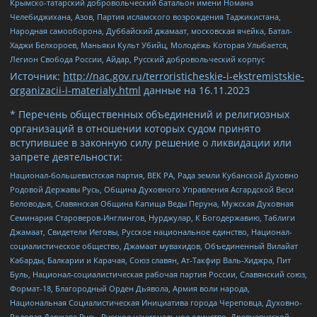
Крымско-татарский добровольческий батальон имени Номана
Челебиджихана, Азов, Партия исламского возрождения Таджикистана,
Народная самооборона, Дуббайский джамаат, московская ячейка, Батал-
Хаджи Белхороев, Маньяки Культ Убийц, Молодёжь Которая Улыбается,
Легион Свобода России, Айдар, Русский добровольческий корпус
Источник:
http://nac.gov.ru/terroristicheskie-i-ekstremistskie-
organizacii-i-materialy.html
данные на
16.11.2023
* Перечень общественных объединений и религиозных
организаций в отношении которых судом принято
вступившее в законную силу решение о ликвидации или
запрете деятельности:
Национал-большевистская партия, ВЕК РА, Рада земли Кубанской Духовно
Родовой Державы Русь, Община Духовного Управления Асгардской Веси
Беловодья, Славянская Община Капища Веды Перуна, Мужская Духовная
Семинария Староверов-Инглингов, Нурджулар, К Богодержавию, Таблиги
Джамаат, Свидетели Иеговы, Русское национальное единство, Национал-
социалистическое общество, Джамаат мувахидов, Объединенный Вилайат
Кабарды, Балкарии и Карачая, Союз славян, Ат-Такфир Валь-Хиджра, Пит
Буль, Национал-социалистическая рабочая партия России, Славянский союз,
Формат-18, Благородный Орден Дьявола, Армия воли народа,
Национальная Социалистическая Инициатива города Череповца, Духовно-
Родовая Держава Русь, Русское национальное единство, Древнерусской