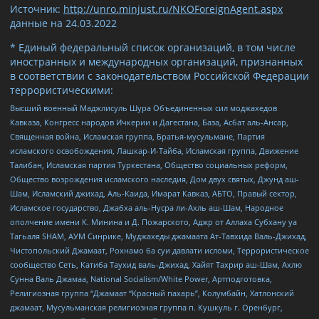
Источник:
http://unro.minjust.ru/NKOForeignAgent.aspx
данные на
24.03.2022
* Единый федеральный список организаций, в том числе
иностранных и международных организаций, признанных
в соответствии с законодательством Российской Федерации
террористическими:
Высший военный Маджлисуль Шура Объединенных сил моджахедов
Кавказа, Конгресс народов Ичкерии и Дагестана, База, Асбат аль-Ансар,
Священная война, Исламская группа, Братья-мусульмане, Партия
исламского освобождения, Лашкар-И-Тайба, Исламская группа, Движение
Талибан, Исламская партия Туркестана, Общество социальных реформ,
Общество возрождения исламского наследия, Дом двух святых, Джунд аш-
Шам, Исламский джихад, Аль-Каида, Имарат Кавказ, АБТО, Правый сектор,
Исламское государство, Джабха аль-Нусра ли-Ахль аш-Шам, Народное
ополчение имени К. Минина и Д. Пожарского, Аджр от Аллаха Субхану уа
Тагьаля SHAM, АУМ Синрике, Муджахеды джамаата Ат-Тавхида Валь-Джихад,
Чистопольский Джамаат, Рохнамо ба суи давлати исломи, Террористическое
сообщество Сеть, Катиба Таухид валь-Джихад, Хайят Тахрир аш-Шам, Ахлю
Сунна Валь Джамаа, National Socialism/White Power, Артподготовка,
Религиозная группа “Джамаат “Красный пахарь”, Колумбайн, Хатлонский
джамаат, Мусульманская религиозная группа п. Кушкуль г. Оренбург,