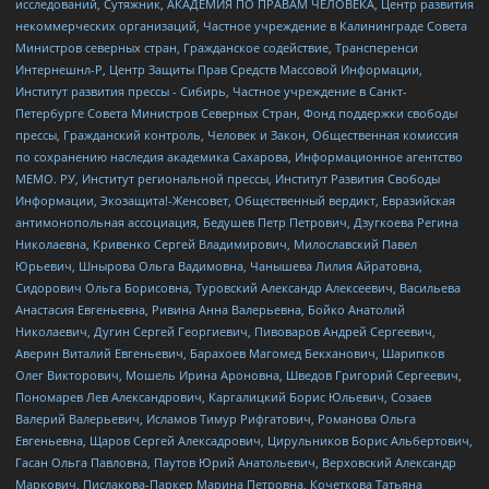
исследований, Сутяжник, АКАДЕМИЯ ПО ПРАВАМ ЧЕЛОВЕКА, Центр развития
некоммерческих организаций, Частное учреждение в Калининграде Совета
Министров северных стран, Гражданское содействие, Трансперенси
Интернешнл-Р, Центр Защиты Прав Средств Массовой Информации,
Институт развития прессы - Сибирь, Частное учреждение в Санкт-
Петербурге Совета Министров Северных Стран, Фонд поддержки свободы
прессы, Гражданский контроль, Человек и Закон, Общественная комиссия
по сохранению наследия академика Сахарова, Информационное агентство
МЕМО. РУ, Институт региональной прессы, Институт Развития Свободы
Информации, Экозащита!-Женсовет, Общественный вердикт, Евразийская
антимонопольная ассоциация, Бедушев Петр Петрович, Дзугкоева Регина
Николаевна, Кривенко Сергей Владимирович, Милославский Павел
Юрьевич, Шнырова Ольга Вадимовна, Чанышева Лилия Айратовна,
Сидорович Ольга Борисовна, Туровский Александр Алексеевич, Васильева
Анастасия Евгеньевна, Ривина Анна Валерьевна, Бойко Анатолий
Николаевич, Дугин Сергей Георгиевич, Пивоваров Андрей Сергеевич,
Аверин Виталий Евгеньевич, Барахоев Магомед Бекханович, Шарипков
Олег Викторович, Мошель Ирина Ароновна, Шведов Григорий Сергеевич,
Пономарев Лев Александрович, Каргалицкий Борис Юльевич, Созаев
Валерий Валерьевич, Исламов Тимур Рифгатович, Романова Ольга
Евгеньевна, Щаров Сергей Алексадрович, Цирульников Борис Альбертович,
Гасан Ольга Павловна, Паутов Юрий Анатольевич, Верховский Александр
Маркович, Пислакова-Паркер Марина Петровна, Кочеткова Татьяна