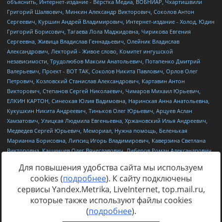
Для повышения удобства сайта мы используем
cookies (
подробнее
). К сайту подключены
сервисы Yandex.Metrika, LiveInternet, top.mail.ru,
Источник:
https://minjust.gov.ru/uploaded/files/reestr-
которые также используют файлы cookies
inostrannyih-agentov-22-03-2024.pdf
данные на
22.03.2024
(
подробнее
).