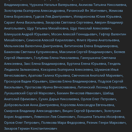
Владимировна, Чуркина Наталья Валерьевна, Акимова Татьяна Николаевна,
Золотарева Екатерина Александровна, Рачинский Ян Збигневич, Жемкова
Елена Борисовна, Гудков Лев Дмитриевич, Илларионова Юлия Юрьевна,
Саранг Анна Васильевна, Захарова Светлана Сергеевна, Аверин Владимир
Анатольевич, Щур Татьяна Михайловна, Щур Николай Алексеевич,
Блинушов Андрей Юрьевич, Мосин Алексей Геннадьевич, Гефтер Валентин
Михайлович, Симонов Алексей Кириллович, Флиге Ирина Анатольевна,
Мельникова Валентина Дмитриевна, Вититинова Елена Владимировна,
Баженова Светлана Куприяновна, Максимов Сергей Владимирович, Беляев
Сергей Иванович, Голубева Елена Николаевна, Ганнушкина Светлана
Алексеевна, Закс Елена Владимировна, Буртина Елена Юрьевна, Гендель
Людмила Залмановна, Кокорина Екатерина Алексеевна, Шуманов Илья
Вячеславович, Арапова Галина Юрьевна, Свечников Анатолий Мариевич,
Прохоров Вадим Юрьевич, Шахова Елена Владимировна, Подузов Сергей
Васильевич, Протасова Ирина Вячеславовна, Литинский Леонид Борисович,
Лукашевский Сергей Маркович, Бахмин Вячеслав Иванович, Шабад
Анатолий Ефимович, Сухих Дарья Николаевна, Орлов Олег Петрович,
Добровольская Анна Дмитриевна, Королева Александра Евгеньевна,
Смирнов Владимир Александрович, Вицин Сергей Ефимович, Золотухин
Борис Андреевич, Левинсон Лев Семенович, Локшина Татьяна Иосифовна,
Орлов Олег Петрович, Полякова Мара Федоровна, Резник Генри Маркович,
Захаров Герман Константинович