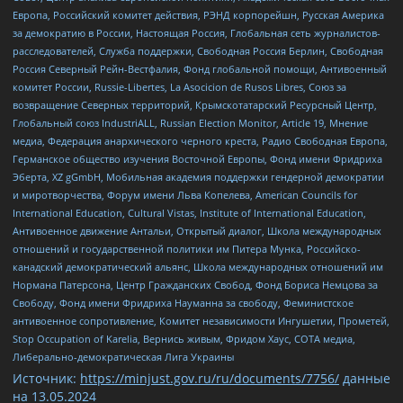
Европа, Российский комитет действия, РЭНД корпорейшн, Русская Америка
за демократию в России, Настоящая Россия, Глобальная сеть журналистов-
расследователей, Служба поддержки, Свободная Россия Берлин, Свободная
Россия Северный Рейн-Вестфалия, Фонд глобальной помощи, Антивоенный
комитет России, Russie-Libertes, La Asocicion de Rusos Libres, Союз за
возвращение Северных территорий, Крымскотатарский Ресурсный Центр,
Глобальный союз IndustriALL, Russian Election Monitor, Article 19, Мнение
медиа, Федерация анархического черного креста, Радио Свободная Европа,
Германское общество изучения Восточной Европы, Фонд имени Фридриха
Эберта, XZ gGmbH, Мобильная академия поддержки гендерной демократии
и миротворчества, Форум имени Льва Копелева, American Councils for
International Education, Cultural Vistas, Institute of International Education,
Антивоенное движение Антальи, Открытый диалог, Школа международных
отношений и государственной политики им Питера Мунка, Российско-
канадский демократический альянс, Школа международных отношений им
Нормана Патерсона, Центр Гражданских Свобод, Фонд Бориса Немцова за
Свободу, Фонд имени Фридриха Науманна за свободу, Феминистское
антивоенное сопротивление, Комитет независимости Ингушетии, Прометей,
Stop Occupation of Karelia, Вернись живым, Фридом Хаус, СОТА медиа,
Либерально-демократическая Лига Украины
Источник:
https://minjust.gov.ru/ru/documents/7756/
данные
на
13.05.2024