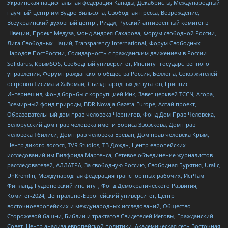
Украинская национальная федерация Канады, Декабристы, Международный
научный центр им Вудро Вильсона, Свободная пресса, Возрождение,
Всеукраинский духовный центр , Риддл, Русский антивоенный комитет в
Швеции, Проект Медуза, Фонд Андрея Сахарова, Форум свободной России,
Лига Свободных Наций, Transparеncy International, Форум Свободных
Народов ПостРоссии, Солидарность с гражданским движением в России –
Solidarus, КрымSOS, Свободный университет, Институт государственного
управления, Форум гражданского общества Россия, Беллона, Союз жителей
островов Тисима и Хабомаи, Съезд народных депутатов, Гринпис
Интернешнл, Фонд борьбы с коррупцией Инк, Завет церквей TCCN, Агора,
Всемирный фонд природы, BDR Novaja Gazeta-Europe, Алтай проект,
Образовательный дом прав человека Чернигов, Фонд Дом Прав Человека,
Белорусский дом прав человека имени Бориса Звозскова, Дом прав
человека Тбилиси, Дом прав человека Ереван, Дом прав человека Крым,
Центр дикого лосося, TVR Studios, ТВ Дождь, Центр европейских
исследований им Вилфрида Мартенса, Сетевое объединение журналистов
расследователей, АЛЛАТРА, За свободную Россию, Свободная Бурятия, Uralic,
UnKremlin, Международная федерация транспортных рабочих, ИстЧам
Финланд, Гудзоновский институт, Фонд Демократического Развития,
Комитет-2024, Центрально-Европейский университет, Центр
восточноевропейских и международных исследований, Общество
Сторожевой башни, Библии и трактатов Свидетелей Иеговы, Гражданский
Совет, Центр анализа европейской политики, Академическая сеть Восточная