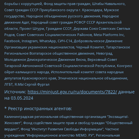
борьбы с коррупцией, Фонд защиты прав граждан, Штабы Навального,
Совет граждан СССР Прикубанского округа г. Краснодара, Мужское
государство, Народное объединение русского движения, Народное
движение Адат, Народный совет граждан РСФСР СССР Архангельской
области, Проект Штурм, Граждане СССР, Держава Союз Советских Светлых
Родов, Совет Советских Социалистических Районов, Meta Platforms Inc,
Facebook, Instagram, WhatsApp, СИЧ-С14, Добровольческое Движение
Организации украинских националистов, Черный Комитет, Татарстанское
Региональное Всетатарское общественное движение, Невоград,
Молодежное Демократическое Движение Весна, Верховный Совет
Татарской Автономной Советской Социалистической Республики, Конгресс
ойрат-калмыцкого народа, Исполнительный комитет совета народных
депутатов Красноярского края, Этническое национальное объединение,
ЛГБТ, Я.МЫ Сергей Фургал
Источник:
https://minjust.gov.ru/ru/documents/7822/
данные
на
03.05.2024
* Реестр иностранных агентов:
Калининградская региональная общественная организация "Экозащита!-Женсовет", Фонд содействия защите прав и свобод граждан "Общественный вердикт", Фонд "Институт Развития Свободы Информации", Частное учреждение "Информационное агентство МЕМО. РУ", Региональная общественная организация "Общественная комиссия по сохранению наследия академика Сахарова", Фонд поддержки свободы прессы, Санкт-Петербургская общественная правозащитная организация "Гражданский контроль", Межрегиональная общественная организация "Информационно-просветительский центр "Мемориал", Региональный Фонд "Центр Защиты Прав Средств Массовой Информации", с 05.12.2023 Фонд "Центр Защиты Прав Средств массовой информации", Региональная общественная благотворительная организация помощи беженцам и мигрантам "Гражданское содействие", Негосударственное образовательное учреждение дополнительного профессионального образования (повышение квалификации) специалистов "АКАДЕМИЯ ПО ПРАВАМ ЧЕЛОВЕКА", Свердловская региональная общественная организация "Сутяжник", Автономная некоммерческая организация "Центр независимых социологических исследований", Союз общественных объединений "Российский исследовательский центр по правам человека", Региональное общественное учреждение научно-информационный центр "МЕМОРИАЛ", Некоммерческая организация "Фонд защиты гласности", Автономная некоммерческая организация "Институт прав человека", Городская общественная организация "Екатеринбургское общество "МЕМОРИАЛ", Городская общественная организация "Рязанское историко-просветительское и правозащитное общество "Мемориал" (Рязанский Мемориал), Челябинский региональный орган общественной самодеятельности – женское общественное объединение "Женщины Евразии", Челябинский региональный орган общественной самодеятельности "Уральская правозащитная группа", Фонд содействия защите здоровья и социальной справедливости имени Андрея Рылькова, Автономная Некоммерческая Организация "Аналитический Центр Юрия Левады", Автономная некоммерческая организация социальной поддержки населения "Проект Апрель", Региональная общественная организация помощи женщинам и детям, находящимся в кризисной ситуации "Информационно-методический центр "Анна", Фонд содействия развитию массовых коммуникаций и правовому просвещению "Так-так-Так", Фонд содействия устойчивому развитию "Серебряная тайга", Свердловский региональный общественный фонд социальных проектов "Новое время", "Idel.Реалии", Кавказ.Реалии, Крым.Реалии, Телеканал Настоящее Время, Татаро-башкирская служба Радио Свобода (Azatliq Radiosi), Радио Свободная Европа/Радио Свобода (PCE/PC), "Сибирь.Реалии", "Фактограф", Благотворительный фонд помощи осужденным и их семьям, Автономная некоммерческая организация "Институт глобализации и социальных движений", Фонд "В защиту прав заключенных", Частное учреждение "Центр поддержки и содействия развитию средств массовой информации", Пензенский региональный общественный благотворительный фонд "Гражданский союз", "Север.Реалии", Некоммерческая организация Фонд "Правовая инициатива", Общество с ограниченной ответственностью "Радио Свободная Европа/Радио Свобода", Чешское информационное агентство "MEDIUM-ORIENT", Красноярская региональная общественная организация "Мы против СПИДа", Камалягин Денис Николаевич, Маркелов Сергей Евгеньевич, Пономарев Лев Александрович, Савицкая Людмила Алексеевна, Автономная некоммерческая организация "Центр по работе с проблемой насилия "НАСИЛИЮ.НЕТ", Межрегиональный профессиональный союз работников здравоохранения "Альянс врачей", Юридическое лицо, зарегистрированное в Латвийской Республике, SIA "Medusa Project" (регистрационный номер 40103797863, дата регистрации 10.06.2014), Некоммерческая организация "Фонд по борьбе с коррупцией", Автономная некоммерческая организация "Институт права и публичной политики", Баданин Роман Сергеевич, Гликин Максим Александрович, Железнова Мария Михайловна, Лукьянова Юлия Сергеевна, Маетная Елизавета Витальевна, Маняхин Петр Борисович, Чуракова Ольга Владимировна, Ярош Юлия Петровна, Юридическое лицо "The Insider SIA", зарегистрированное в Риге, Латвийская Республика (дата регистрации 26.06.2015), являющееся администратором доменного имени интернет-издания "The Insider SIA", https://theins.ru, Постернак Алексей Евгеньевич, Рубин Михаил Аркадьевич, Анин Роман Александрович, Юридическое лицо Istories fonds, зарегистрированное в Латвийской Республике (регистрационный номер 50008295751, дата регистрации 24.02.2020), Великовский Дмитрий Александрович, Долинина Ирина Николаевна, Мароховская Алеся Алексеевна, Шлейнов Роман Юрьевич, Шмагун Олеся Валентиновна, Общество с ограниченной ответственностью "Альтаир 2021", Общество с ограниченной ответственностью "Вега 2021", Общество с ограниченной ответственностью "Главный редактор 2021", Общество с ограниченной ответственностью "Ромашки монолит", Важенков Артем Валерьевич, Ивановская областная общественная организация "Центр гендерных исследований", Гурман Юрий Альбертович, Медиапроект "ОВД-Инфо", Егоров Владимир Владимирович, Жилинский Владимир Александрович, Общество с ограниченной ответственностью "ЗП", Иванова София Юрьевна, Карезина Инна Павловна, Кильтау Екатерина Викторовна, Петров Алексей Викторович, Пискунов Сергей Евгеньевич, Смирнов Сергей Сергеевич, Тихонов Михаил Сергеевич, Общество с ограниченной ответственностью "ЖУРНАЛИСТ-ИНОСТРАННЫЙ АГЕНТ", Арапова Галина Юрьевна, Вольтская Татьяна Анатольевна, Американская компания "Mason G.E.S. Anonymous Foundation" (США), являющаяся владельцем интернет-издания https://mnews.world/, Компания "Stichting Bellingcat", зарегистрированная в Нидерландах (дата регистрации 11.07.2018), Захаров Андрей Вячеславович, Клепиковская Екатерина Дмитриевна, Общество с ограниченной ответственностью "МЕМО", Перл Роман Александрович, Симонов Евгений Алексеевич, Соловьева Елена Анатольевна, Сотников Даниил Владимирович, Сурначева Елизавета Дмитриевна, Автономная некоммерческая организация по защите прав человека и информированию населения "Якутия – Наше Мнение", Общество с ограниченной ответственностью "Москоу диджитал медиа", с 26.01.2023 Общество с ограниченной ответственностью "Чайка Белые сады", Ветошкина Валерия Валерьевна, Заговора Максим Александрович, Межрегиональное общественное движение "Российская ЛГБТ - сеть", Оленичев Максим Владимирович, Павлов Иван Юрьевич, Скворцова Елена Сергеевна, Общество с ограниченной ответственностью "Как бы инагент", Кочетков Игорь Викторович, Общество с ограниченной ответственностью "Честные выборы", Еланчик Олег Александрович, Общество с ограниченной ответственностью "Нобелевский призыв", Гималова Регина Эмилевна, Григорьев Андрей Валерьевич, Григорьева Алина Александровна, Ассоциация по содействию защите прав призывников, альтернативнослужащих и военнослужащих "Правозащитная группа "Гражданин.Армия.Право", Хисамова Регина Фаритовна, Автономная некоммерческая организация по реализации социально-правовых программ "Лилит", Дальневосточное общественное движение "Маяк", Санкт-Петербургская ЛГБТ-инициативная группа "Выход", Инициативная группа ЛГБТ+ "Реверс", Алексеев Андрей Викторович, Бекбулатова Таисия Львовна, Беляев Иван Михайлович, Владыкина Елена Сергеевна, Гельман Марат Александрович, Никульшина Вероника Юрьевна, Толоконникова Надежда Андреевна, Шендерович Виктор Анатольевич, Общество с ограниченной ответственностью "Данное сообщение", Общество с ограниченной ответственностью Издательский дом "Новая глава", Айнбиндер Александра Александровна, Московский комьюнити-центр для ЛГБТ+инициатив, Благотворительный фонд развития филантропии, Deutsche Welle (Германия, Kurt-Schumacher-Strasse 3, 53113 Bonn), Борзунова Мария Михайловна, Воробьев Виктор Викторович, Голубева Анна Львовна, Константинова Алла Михайловна, Малкова Ирина Владимировна, Мурадов Мурад Абдулгалимович, Осетинская Елизавета Николаевна, Понасенков Евгений Николаевич, Ганапольский Матвей Юрьевич, Киселев Евгений Алексеевич, Борухович Ирина Григорьевна, Дремин Иван Тимофеевич, Дубровский Дмитрий Викторович, Красноярская региональная общественная организация поддержки и развития альтернативных образовательных технологий и межкультурных коммуникаций "ИНТЕРРА", Маяковская Екатерина Алексеевна, Фейгин Марк Захарович, Филимонов Андрей Викторович, Дзугкоева Регина Николаевна, Доброхотов Роман Александрович, Дудь Юрий Александрович, Елкин Сергей Владимирович, Кругликов Кирилл Игоревич, Сабунаева Мария Леонидовна, Семенов Алексей Владимирович, Шаинян Карен Багратович, Шульман Екатерина Михайловна, Асафьев Артур Валерьевич, Вахштайн Виктор Семенович, Венедиктов Алексей Алексеевич, Лушникова Екатерина Евгеньевна, Волков Леонид Михайлович, Невзоров Александр Глебович, Пархоменко Сергей Борисович, Сироткин Ярослав Николаевич, Кара-Мурза Владимир Владимирович, Баранова Наталья Владимировна, Гозман Леонид Яковлевич, Кагарлицкий Борис Юльевич, Климарев Михаил Валерьевич, Милов Владимир Станиславович, Автономная некоммерческая организация Краснодарский центр современного искусства "Типография", Моргенштерн Алишер Тагирович, Соболь Любовь Эдуардовна, Общество с ограниченной ответственностью "ЛИЗА НОРМ", Каспаров Гарри Кимович, Ходорковский Михаил Борисович, Общество с ограниченной ответственностью "Апрельские тезисы", Данилович Ирина Брониславовна, Кашин Олег Владимирович, Петров Николай Владимирович, Пивоваров Алексей Владимирович, Соколов Михаил Владимирович, Цветкова Юлия Владимировна, Чичваркин Евгений Александрович, Комитет против пыток/Команда против пыток, Общество с ограниченной ответственностью "Первый научный", Общество с ограниченной ответственностью "Вертолет и ко", Белоцерковская Вероника Борисовна, Кац Максим Евгеньевич, Лазарева Татьяна Юрьевна, Шаведдинов Руслан Табризович, Яшин Илья Валерьевич, Общество с ограниченной ответственностью "Иноагент ААВ", Алешковский Дмитрий Петрович, Альбац Евгения Марковна, Быков Дмитрий Львович, Галямина Юлия Евгеньевна, Лойко Сергей Леонидович, Мартынов Кирилл Константинович, Медведев Сергей Александрович, Крашенинников Федор Геннадиевич, Гордеева Катерина Вл