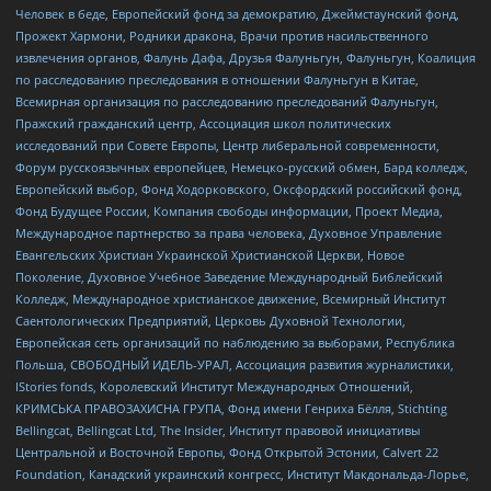
Человек в беде, Европейский фонд за демократию, Джеймстаунский фонд,
Прожект Хармони, Родники дракона, Врачи против насильственного
извлечения органов, Фалунь Дафа, Друзья Фалуньгун, Фалуньгун, Коалиция
по расследованию преследования в отношении Фалуньгун в Китае,
Всемирная организация по расследованию преследований Фалуньгун,
Пражский гражданский центр, Ассоциация школ политических
исследований при Совете Европы, Центр либеральной современности,
Форум русскоязычных европейцев, Немецко-русский обмен, Бард колледж,
Европейский выбор, Фонд Ходорковского, Оксфордский российский фонд,
Фонд Будущее России, Компания свободы информации, Проект Медиа,
Международное партнерство за права человека, Духовное Управление
Евангельских Христиан Украинской Христианской Церкви, Новое
Поколение, Духовное Учебное Заведение Международный Библейский
Колледж, Международное христианское движение, Всемирный Институт
Саентологических Предприятий, Церковь Духовной Технологии,
Европейская сеть организаций по наблюдению за выборами, Республика
Польша, СВОБОДНЫЙ ИДЕЛЬ-УРАЛ, Ассоциация развития журналистики,
IStories fonds, Королевский Институт Международных Отношений,
КРИМСЬКА ПРАВОЗАХИСНА ГРУПА, Фонд имени Генриха Бёлля, Stichting
Bellingcat, Bellingcat Ltd, The Insider, Институт правовой инициативы
Центральной и Восточной Европы, Фонд Открытой Эстонии, Calvert 22
Foundation, Канадский украинский конгресс, Институт Макдональда-Лорье,