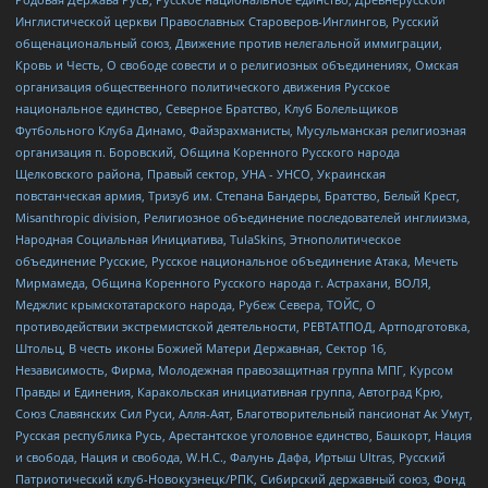
Инглистической церкви Православных Староверов-Инглингов, Русский
общенациональный союз, Движение против нелегальной иммиграции,
Кровь и Честь, О свободе совести и о религиозных объединениях, Омская
организация общественного политического движения Русское
национальное единство, Северное Братство, Клуб Болельщиков
Футбольного Клуба Динамо, Файзрахманисты, Мусульманская религиозная
организация п. Боровский, Община Коренного Русского народа
Щелковского района, Правый сектор, УНА - УНСО, Украинская
повстанческая армия, Тризуб им. Степана Бандеры, Братство, Белый Крест,
Misanthropic division, Религиозное объединение последователей инглиизма,
Народная Социальная Инициатива, TulaSkins, Этнополитическое
объединение Русские, Русское национальное объединение Атака, Мечеть
Мирмамеда, Община Коренного Русского народа г. Астрахани, ВОЛЯ,
Меджлис крымскотатарского народа, Рубеж Севера, ТОЙС, О
противодействии экстремистской деятельности, РЕВТАТПОД, Артподготовка,
Штольц, В честь иконы Божией Матери Державная, Сектор 16,
Независимость, Фирма, Молодежная правозащитная группа МПГ, Курсом
Правды и Единения, Каракольская инициативная группа, Автоград Крю,
Союз Славянских Сил Руси, Алля-Аят, Благотворительный пансионат Ак Умут,
Русская республика Русь, Арестантское уголовное единство, Башкорт, Нация
и свобода, Нация и свобода, W.H.С., Фалунь Дафа, Иртыш Ultras, Русский
Патриотический клуб-Новокузнецк/РПК, Сибирский державный союз, Фонд