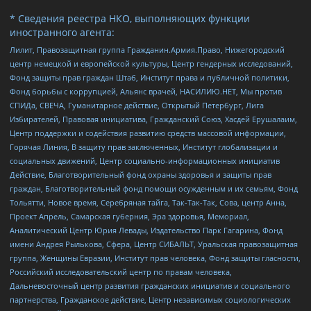
* Сведения реестра НКО, выполняющих функции
иностранного агента:
Лилит, Правозащитная группа Гражданин.Армия.Право, Нижегородский
центр немецкой и европейской культуры, Центр гендерных исследований,
Фонд защиты прав граждан Штаб, Институт права и публичной политики,
Фонд борьбы с коррупцией, Альянс врачей, НАСИЛИЮ.НЕТ, Мы против
СПИДа, СВЕЧА, Гуманитарное действие, Открытый Петербург, Лига
Избирателей, Правовая инициатива, Гражданский Союз, Хасдей Ерушалаим,
Центр поддержки и содействия развитию средств массовой информации,
Горячая Линия, В защиту прав заключенных, Институт глобализации и
социальных движений, Центр социально-информационных инициатив
Действие, Благотворительный фонд охраны здоровья и защиты прав
граждан, Благотворительный фонд помощи осужденным и их семьям, Фонд
Тольятти, Новое время, Серебряная тайга, Так-Так-Так, Сова, центр Анна,
Проект Апрель, Самарская губерния, Эра здоровья, Мемориал,
Аналитический Центр Юрия Левады, Издательство Парк Гагарина, Фонд
имени Андрея Рылькова, Сфера, Центр СИБАЛЬТ, Уральская правозащитная
группа, Женщины Евразии, Институт прав человека, Фонд защиты гласности,
Российский исследовательский центр по правам человека,
Дальневосточный центр развития гражданских инициатив и социального
партнерства, Гражданское действие, Центр независимых социологических