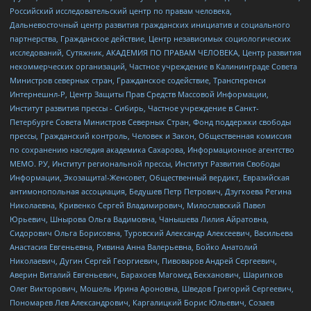
Российский исследовательский центр по правам человека,
Дальневосточный центр развития гражданских инициатив и социального
партнерства, Гражданское действие, Центр независимых социологических
исследований, Сутяжник, АКАДЕМИЯ ПО ПРАВАМ ЧЕЛОВЕКА, Центр развития
некоммерческих организаций, Частное учреждение в Калининграде Совета
Министров северных стран, Гражданское содействие, Трансперенси
Интернешнл-Р, Центр Защиты Прав Средств Массовой Информации,
Институт развития прессы - Сибирь, Частное учреждение в Санкт-
Петербурге Совета Министров Северных Стран, Фонд поддержки свободы
прессы, Гражданский контроль, Человек и Закон, Общественная комиссия
по сохранению наследия академика Сахарова, Информационное агентство
МЕМО. РУ, Институт региональной прессы, Институт Развития Свободы
Информации, Экозащита!-Женсовет, Общественный вердикт, Евразийская
антимонопольная ассоциация, Бедушев Петр Петрович, Дзугкоева Регина
Николаевна, Кривенко Сергей Владимирович, Милославский Павел
Юрьевич, Шнырова Ольга Вадимовна, Чанышева Лилия Айратовна,
Сидорович Ольга Борисовна, Туровский Александр Алексеевич, Васильева
Анастасия Евгеньевна, Ривина Анна Валерьевна, Бойко Анатолий
Николаевич, Дугин Сергей Георгиевич, Пивоваров Андрей Сергеевич,
Аверин Виталий Евгеньевич, Барахоев Магомед Бекханович, Шарипков
Олег Викторович, Мошель Ирина Ароновна, Шведов Григорий Сергеевич,
Пономарев Лев Александрович, Каргалицкий Борис Юльевич, Созаев