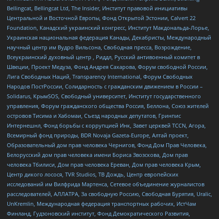
Bellingcat, Bellingcat Ltd, The Insider, Институт правовой инициативы
Центральной и Восточной Европы, Фонд Открытой Эстонии, Calvert 22
Foundation, Канадский украинский конгресс, Институт Макдональда-Лорье,
Украинская национальная федерация Канады, Декабристы, Международный
научный центр им Вудро Вильсона, Свободная пресса, Возрождение,
Всеукраинский духовный центр , Риддл, Русский антивоенный комитет в
Швеции, Проект Медуза, Фонд Андрея Сахарова, Форум свободной России,
Лига Свободных Наций, Transparеncy International, Форум Свободных
Народов ПостРоссии, Солидарность с гражданским движением в России –
Solidarus, КрымSOS, Свободный университет, Институт государственного
управления, Форум гражданского общества Россия, Беллона, Союз жителей
островов Тисима и Хабомаи, Съезд народных депутатов, Гринпис
Интернешнл, Фонд борьбы с коррупцией Инк, Завет церквей TCCN, Агора,
Всемирный фонд природы, BDR Novaja Gazeta-Europe, Алтай проект,
Образовательный дом прав человека Чернигов, Фонд Дом Прав Человека,
Белорусский дом прав человека имени Бориса Звозскова, Дом прав
человека Тбилиси, Дом прав человека Ереван, Дом прав человека Крым,
Центр дикого лосося, TVR Studios, ТВ Дождь, Центр европейских
исследований им Вилфрида Мартенса, Сетевое объединение журналистов
расследователей, АЛЛАТРА, За свободную Россию, Свободная Бурятия, Uralic,
UnKremlin, Международная федерация транспортных рабочих, ИстЧам
Финланд, Гудзоновский институт, Фонд Демократического Развития,