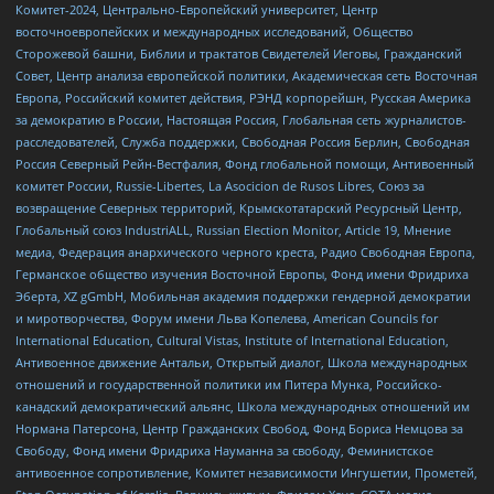
Комитет-2024, Центрально-Европейский университет, Центр
восточноевропейских и международных исследований, Общество
Сторожевой башни, Библии и трактатов Свидетелей Иеговы, Гражданский
Совет, Центр анализа европейской политики, Академическая сеть Восточная
Европа, Российский комитет действия, РЭНД корпорейшн, Русская Америка
за демократию в России, Настоящая Россия, Глобальная сеть журналистов-
расследователей, Служба поддержки, Свободная Россия Берлин, Свободная
Россия Северный Рейн-Вестфалия, Фонд глобальной помощи, Антивоенный
комитет России, Russie-Libertes, La Asocicion de Rusos Libres, Союз за
возвращение Северных территорий, Крымскотатарский Ресурсный Центр,
Глобальный союз IndustriALL, Russian Election Monitor, Article 19, Мнение
медиа, Федерация анархического черного креста, Радио Свободная Европа,
Германское общество изучения Восточной Европы, Фонд имени Фридриха
Эберта, XZ gGmbH, Мобильная академия поддержки гендерной демократии
и миротворчества, Форум имени Льва Копелева, American Councils for
International Education, Cultural Vistas, Institute of International Education,
Антивоенное движение Антальи, Открытый диалог, Школа международных
отношений и государственной политики им Питера Мунка, Российско-
канадский демократический альянс, Школа международных отношений им
Нормана Патерсона, Центр Гражданских Свобод, Фонд Бориса Немцова за
Свободу, Фонд имени Фридриха Науманна за свободу, Феминистское
антивоенное сопротивление, Комитет независимости Ингушетии, Прометей,