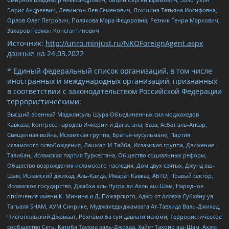
Борис Андреевич, Левинсон Лев Семенович, Локшина Татьяна Иосифовна,
Орлов Олег Петрович, Полякова Мара Федоровна, Резник Генри Маркович,
Захаров Герман Константинович
Источник:
http://unro.minjust.ru/NKOForeignAgent.aspx
данные на
24.03.2022
* Единый федеральный список организаций, в том числе
иностранных и международных организаций, признанных
в соответствии с законодательством Российской Федерации
террористическими:
Высший военный Маджлисуль Шура Объединенных сил моджахедов
Кавказа, Конгресс народов Ичкерии и Дагестана, База, Асбат аль-Ансар,
Священная война, Исламская группа, Братья-мусульмане, Партия
исламского освобождения, Лашкар-И-Тайба, Исламская группа, Движение
Талибан, Исламская партия Туркестана, Общество социальных реформ,
Общество возрождения исламского наследия, Дом двух святых, Джунд аш-
Шам, Исламский джихад, Аль-Каида, Имарат Кавказ, АБТО, Правый сектор,
Исламское государство, Джабха аль-Нусра ли-Ахль аш-Шам, Народное
ополчение имени К. Минина и Д. Пожарского, Аджр от Аллаха Субхану уа
Тагьаля SHAM, АУМ Синрике, Муджахеды джамаата Ат-Тавхида Валь-Джихад,
Чистопольский Джамаат, Рохнамо ба суи давлати исломи, Террористическое
сообщество Сеть, Катиба Таухид валь-Джихад, Хайят Тахрир аш-Шам, Ахлю