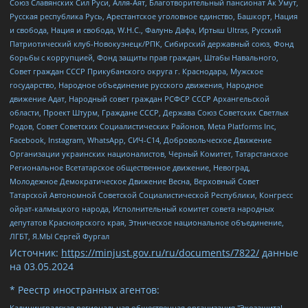
Союз Славянских Сил Руси, Алля-Аят, Благотворительный пансионат Ак Умут,
Русская республика Русь, Арестантское уголовное единство, Башкорт, Нация
и свобода, Нация и свобода, W.H.С., Фалунь Дафа, Иртыш Ultras, Русский
Патриотический клуб-Новокузнецк/РПК, Сибирский державный союз, Фонд
борьбы с коррупцией, Фонд защиты прав граждан, Штабы Навального,
Совет граждан СССР Прикубанского округа г. Краснодара, Мужское
государство, Народное объединение русского движения, Народное
движение Адат, Народный совет граждан РСФСР СССР Архангельской
области, Проект Штурм, Граждане СССР, Держава Союз Советских Светлых
Родов, Совет Советских Социалистических Районов, Meta Platforms Inc,
Facebook, Instagram, WhatsApp, СИЧ-С14, Добровольческое Движение
Организации украинских националистов, Черный Комитет, Татарстанское
Региональное Всетатарское общественное движение, Невоград,
Молодежное Демократическое Движение Весна, Верховный Совет
Татарской Автономной Советской Социалистической Республики, Конгресс
ойрат-калмыцкого народа, Исполнительный комитет совета народных
депутатов Красноярского края, Этническое национальное объединение,
ЛГБТ, Я.МЫ Сергей Фургал
Источник:
https://minjust.gov.ru/ru/documents/7822/
данные
на
03.05.2024
* Реестр иностранных агентов:
Калининградская региональная общественная организация "Экозащита!-Женсовет", Фонд содействия защите прав и свобод граждан "Общественный вердикт", Фонд "Институт Развития Свободы Информации", Частное учреждение "Информационное агентство МЕМО. РУ", Региональная общественная организация "Общественная комиссия по сохранению наследия академика Сахарова", Фонд поддержки свободы прессы, Санкт-Петербургская общественная правозащитная организация "Гражданский контроль", Межрегиональная общественная организация "Информационно-просветительский центр "Мемориал", Региональный Фонд "Центр Защиты Прав Средств Массовой Информации", с 05.12.2023 Фонд "Центр Защиты Прав Средств массовой информации", Региональная общественная благотворительная организация помощи беженцам и мигрантам "Гражданское содействие", Негосударственное образовательное учреждение дополнительного профессионального образования (повышение квалификации) специалистов "АКАДЕМИЯ ПО ПРАВАМ ЧЕЛОВЕКА", Свердловская региональная общественная организация "Сутяжник", Автономная некоммерческая организация "Центр независимых социологических исследований", Союз общественных объединений "Российский исследовательский центр по правам человека", Региональное общественное учреждение научно-информационный центр "МЕМОРИАЛ", Некоммерческая организация "Фонд защиты гласности", Автономная некоммерческая организация "Институт прав человека", Городская общественная организация "Екатеринбургское общество "МЕМОРИАЛ", Городская общественная организация "Рязанское историко-просветительское и правозащитное общество "Мемориал" (Рязанский Мемориал), Челябинский региональный орган общественной самодеятельности – женское общественное объединение "Женщины Евразии", Челябинский региональный орган общественной самодеятельности "Уральская правозащитная группа", Фонд содействия защите здоровья и социальной справедливости имени Андрея Рылькова, Автономная Некоммерческая Организация "Аналитический Центр Юрия Левады", Автономная некоммерческая организация социальной поддержки населения "Проект Апрель", Региональная общественная организация помощи женщинам и детям, находящимся в кризисной ситуации "Информационно-методический центр "Анна", Фонд содействия развитию массовых коммуникаций и правовому просвещению "Так-так-Так", Фонд содействия устойчивому развитию "Серебряная тайга", Свердловский региональный общественный фонд социальных проектов "Новое время", "Idel.Реалии", Кавказ.Реалии, Крым.Реалии, Телеканал Настоящее Время, Татаро-башкирская служба Радио Свобода (Azatliq Radiosi), Радио Свободная Европа/Радио Свобода (PCE/PC), "Сибирь.Реалии", "Фактограф", Благотворительный фонд помощи осужденным и их семьям, Автономная некоммерческая организация "Институт глобализации и социальных движений", Фонд "В защиту прав заключенных", Частное учреждение "Центр поддержки и содействия развитию средств массовой информации", Пензенский региональный общественный благотворительный фонд "Гражданский союз", "Север.Реалии", Некоммерческая организация Фонд "Правовая инициатива", Общество с ограниченной ответственностью "Радио Свободная Европа/Радио Свобода", Чешское информационное агентство "MEDIUM-ORIENT", Красноярская региональная общественная организация "Мы против СПИДа", Камалягин Денис Николаевич, Маркелов Сергей Евгеньевич, Пономарев Лев Александрович, Савицкая Людмила Алексеевна, Автономная некоммерческая организация "Центр по работе с проблемой насилия "НАСИЛИЮ.НЕТ", Межрегиональный профессиональный союз работников здравоохранения "Альянс врачей", Юридическое лицо, зарегистрированное в Латвийской Республике, SIA "Medusa Project" (регистрационный номер 40103797863, дата регистрации 10.06.2014), Некоммерческая организация "Фонд по борьбе с коррупцией", Автономная некоммерческая организация "Институт права и публичной политики", Баданин Роман Сергеевич, Гликин Максим Александрович, Железнова Мария Михайловна, Лукьянова Юлия Сергеевна, Маетная Елизавета Витальевна, Маняхин Петр Борисович, Чуракова Ольга Владимировна, Ярош Юлия Петровна, Юридическое лицо "The Insider SIA", зарегистрированное в Риге, Латвийская Республика (дата регистрации 26.06.2015), являющееся администратором доменного имени интернет-издания "The Insider SIA", https://theins.ru, Постернак Алексей Евгеньевич, Рубин Михаил Аркадьевич, Анин Роман Александрович, Юридическое лицо Istories fonds, зарегистрированное в Латвийской Республике (регистрационный номер 50008295751, дата регистрации 24.02.2020), Великовский Дмитрий Александрович, Долинина Ирина Николаевна, Мароховская Алеся Алексеевна, Шлейнов Роман Юрьевич, Шмагун Олеся Валентиновна, Общество с ограниченной ответственностью "Альтаир 2021", Общество с ограниченной ответственностью "Вега 2021", Общество с ограниченной ответственностью "Главный редактор 2021", Общество с ограниченной ответственностью "Ромашки монолит", Важенков Артем Валерьевич, Ивановская областная общественная организация "Центр гендерных исследований", Гурман Юрий Альбертович, Медиапроект "ОВД-Инфо", Егоров Владимир Владимирович, Жилинский Владимир Александрович, Общество с ограниченной ответственностью "ЗП", Иванова София Юрьевна, Карезина Инна Павловна, Кильтау Екатерина Викторовна, Петров Алексей Викторович, Пискунов Сергей Евгеньевич, Смирнов Сергей Сергеевич, Тихонов Михаил Сергеевич, Общество с ограниченной ответственностью "ЖУРНАЛИСТ-ИНОСТРАННЫЙ АГЕНТ", Арапова Галина Юрьевна, Вольтская Татьяна Анатольевна, Американская компания "Mason G.E.S. Anonymous Foundation" (США), являющаяся владельцем интернет-издания https://mnews.world/, Компания "Stichting Bellingcat", зарегистрированная в Нидерландах (дата регистрации 11.07.2018), Захаров Андрей Вячеславович, Клепиковская Екатерина Дмитриевна, Общество с ограниченной ответственностью "МЕМО", Перл Роман Александрович, Симонов Евгений Алексеевич, Соловьева Елена Анатольевна, Сотников Даниил Владимирович, Сурначева Елизавета Дмитриевна, Автономная некоммерческая организация по защите прав человека и информированию населения "Якутия – Наше Мнение", Общество с ограниченной ответственностью "Москоу диджитал медиа", с 26.01.2023 Общество с ограниченной ответственностью "Чайка Белые сады", Ветошкина Валерия Валерьевна, Заговора Максим Александрович, Межрегиональное общественное движение "Российская ЛГБТ - сеть", Оленичев Максим Владимирович, Павлов Иван Юрьевич, Скворцова Елена Сергеевна, Общество с ограниченной ответственностью "Как бы инагент", Кочетков Игорь Викторович, Общество с ограниченной ответственностью "Честные выборы", Еланчик Олег Александрович, Общество с ограниченной ответственностью "Нобелевский призыв", Гималова Регина Эмилевна, Григорьев Андрей Валерьевич, Григорьева Алина Александровна, Ассоциация по содействию защите прав призывников, альтернативнослужащих и военнослужащих "Правозащитная группа "Гражданин.Армия.Право", Хисамова Регина Фаритовна, Автономная некоммерческая организация по реализации социально-правовых программ "Лилит", Дальневосточное общественное движение "Маяк", Санкт-Петербургская ЛГБТ-инициативная группа "Выход", Инициативная группа ЛГБТ+ "Реверс", Алексеев Андрей Викторович, Бекбулатова Таисия Львовна, Беляев Иван Михайлович, Владыкина Елена Сергеевна, Гельман Марат Александрович, Никульшина Вероника Юрьевна, Толоконникова Надежда Андреевна, Шендерович Виктор Анатольевич, Общество с ограниченной ответственностью "Данное сообщение", Общество с ограниченной ответственностью Издательский дом "Новая глава", Айнбиндер Александра Александровна, Московский комьюнити-центр для ЛГБТ+инициатив, Благотворительный фонд развития филантропии, Deutsche Welle (Германия, Kurt-Schumacher-Strasse 3, 53113 Bonn), Борзунова Мария Михайловна, Воробьев Виктор Викторович, Голубева Анна Львовна, Константинова Алла Михайловна, Малкова Ирина Владимировна, Мурадов Мурад Абдулгалимович, Осетинская Елизавета Николаевна, Понасенков Евгений Николаевич, Ганапольский Матвей Юрьевич, Киселев Евгений Алексеевич, Борухович Ирина Григорьевна, Дремин Иван Тимофеевич, Дубровский Дмитрий Викторович, Красноярская региональная общественная организация поддержки и развития альтернативных образовательных технологий и межкультурных коммуникаций "ИНТЕРРА", Маяковская Екатерина Алексеевна, Фейгин Марк Захарович, Филимонов Андрей Викторович, Дзугкоева Регина Николаевна, Доброхотов Роман Александрович, Дудь Юрий Александрович, Елкин Сергей Владимирович, Кругликов Кирилл Игоревич, Сабунаева Мария Леонидовна, Семенов Алексей Владимирович, Шаинян Карен Багратович, Шульман Екатерина Михайловна, Асафьев Артур Валерьевич, Вахштайн Виктор Семенович, Венедиктов Алексей Алексеевич, Лушникова Екатерина Евгеньевна, Волков Леонид Михайлович, Невзоров Александр Глебович, Пархоменко Сергей Борисович, Сироткин Ярослав Николаевич, Кара-Мурза Владимир Владимирович, Баранова Наталья Владимировна, Гозман Леонид Яковлевич, Кагарлицкий Борис Юльевич, Климарев Михаил Валерьевич, Милов Владимир Станиславович, Автономная некоммерческая организация Краснодарский центр современного искусства "Типография", Моргенштерн Алишер Тагирович, Соболь Любовь Эдуардовна, Общество с ограниченной ответственностью "ЛИЗА НОРМ", Каспаров Гарри Кимович, Ходорковский Михаил Борисович, Общество с ограниченной ответственностью "Апрельские тезисы", Данилович Ирина Брониславовна, Кашин Олег Владимирович, Петров Николай Владимирович, Пивоваров Алексей Владимирович, Соколов Михаил Владимирович, Цветкова Юлия Владимировна, Чичваркин Евгений Александрович, Комитет против пыток/Команда против пыток, Общество с ограниченной ответственностью "Первый научный", Общество с ограниченной ответственностью "Вертолет и ко", Белоцерковская Вероника Борисовна, Кац Максим Евгеньевич, Лазарева Татьяна Юрьевна, Шаведдинов Руслан Табризович, Яшин Илья Валерьевич, Общество с ограниченной ответственностью "Иноагент ААВ", Алешковский Дмитрий Петрович, Альбац Евгения Марковна, Быков Дмитрий Львович, Галямина Юлия Евгеньевна, Лойко Сергей Леонидович, Мартынов Кирилл Константинович, Медведев Сергей Александрович, Крашенинников Федор Геннадиевич, Гордеева Катерина Вл