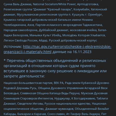
Сунна Валь Джамаа, National Socialism/White Power, Артподготовка,
Религиозная группа “Джамаат “Красный пахарь”, Колумбайн, Хатлонский
джамаат, Мусульманская религиозная группа п. Кушкуль г. Оренбург,
Крымско-татарский добровольческий батальон имени Номана
Челебиджихана, Азов, Партия исламского возрождения Таджикистана,
Народная самооборона, Дуббайский джамаат, московская ячейка, Батал-
Хаджи Белхороев, Маньяки Культ Убийц, Молодёжь Которая Улыбается,
Легион Свобода России, Айдар, Русский добровольческий корпус
Источник:
http://nac.gov.ru/terroristicheskie-i-ekstremistskie-
organizacii-i-materialy.html
данные на
16.11.2023
* Перечень общественных объединений и религиозных
организаций в отношении которых судом принято
вступившее в законную силу решение о ликвидации или
запрете деятельности:
Национал-большевистская партия, ВЕК РА, Рада земли Кубанской Духовно
Родовой Державы Русь, Община Духовного Управления Асгардской Веси
Беловодья, Славянская Община Капища Веды Перуна, Мужская Духовная
Семинария Староверов-Инглингов, Нурджулар, К Богодержавию, Таблиги
Джамаат, Свидетели Иеговы, Русское национальное единство, Национал-
социалистическое общество, Джамаат мувахидов, Объединенный Вилайат
Кабарды, Балкарии и Карачая, Союз славян, Ат-Такфир Валь-Хиджра, Пит