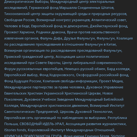
Демократические Выборы, Международный центр электоральных
исследований, Германский фонд Маршалла Соединенных Штатов,
Тихоокеанский центр защиты окружающей среды и природных ресурсов,
Свободная Россия, Всемирный конгресс украинцев, Атлантический совет,
Человек в беде, Европейский фонд за демократию, Джеймстаунский фонд,
Прожект Хармони, Родники дракона, Врачи против насильственного
извлечения органов, Фалунь Дафа, Друзья Фалуньгун, Фалуньгун, Коалиция
по расследованию преследования в отношении Фалуньгун в Китае,
Всемирная организация по расследованию преследований Фалуньгун,
Пражский гражданский центр, Ассоциация школ политических
исследований при Совете Европы, Центр либеральной современности,
Форум русскоязычных европейцев, Немецко-русский обмен, Бард колледж,
Европейский выбор, Фонд Ходорковского, Оксфордский российский фонд,
Фонд Будущее России, Компания свободы информации, Проект Медиа,
Международное партнерство за права человека, Духовное Управление
Евангельских Христиан Украинской Христианской Церкви, Новое
Поколение, Духовное Учебное Заведение Международный Библейский
Колледж, Международное христианское движение, Всемирный Институт
Саентологических Предприятий, Церковь Духовной Технологии,
Европейская сеть организаций по наблюдению за выборами, Республика
Польша, СВОБОДНЫЙ ИДЕЛЬ-УРАЛ, Ассоциация развития журналистики,
IStories fonds, Королевский Институт Международных Отношений,
КРИМСЬКА ПРАВОЗАХИСНА ГРУПА, Фонд имени Генриха Бёлля, Stichting