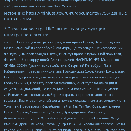
Stop Occupation of Karelia, Вернись живым, Фридом Хаус, СОТА медиа,
Либерально-демократическая Лига Украины
Источник:
https://minjust.gov.ru/ru/documents/7756/
данные
на
13.05.2024
* Сведения реестра НКО, выполняющих функции
иностранного агента:
Лилит, Правозащитная группа Гражданин.Армия.Право, Нижегородский
центр немецкой и европейской культуры, Центр гендерных исследований,
Фонд защиты прав граждан Штаб, Институт права и публичной политики,
Фонд борьбы с коррупцией, Альянс врачей, НАСИЛИЮ.НЕТ, Мы против
СПИДа, СВЕЧА, Гуманитарное действие, Открытый Петербург, Лига
Избирателей, Правовая инициатива, Гражданский Союз, Хасдей Ерушалаим,
Центр поддержки и содействия развитию средств массовой информации,
Горячая Линия, В защиту прав заключенных, Институт глобализации и
социальных движений, Центр социально-информационных инициатив
Действие, Благотворительный фонд охраны здоровья и защиты прав
граждан, Благотворительный фонд помощи осужденным и их семьям, Фонд
Тольятти, Новое время, Серебряная тайга, Так-Так-Так, Сова, центр Анна,
Проект Апрель, Самарская губерния, Эра здоровья, Мемориал,
Аналитический Центр Юрия Левады, Издательство Парк Гагарина, Фонд
имени Андрея Рылькова, Сфера, Центр СИБАЛЬТ, Уральская правозащитная
группа, Женщины Евразии, Институт прав человека, Фонд защиты гласности,