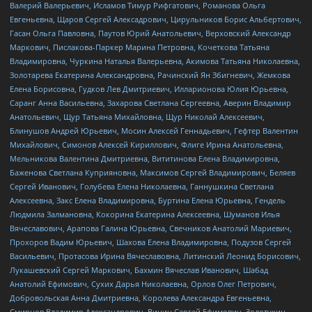
Валерий Валерьевич, Исламов Тимур Рифгатович, Романова Ольга
Евгеньевна, Щаров Сергей Алексадрович, Цирульников Борис Альбертович,
Гасан Ольга Павловна, Паутов Юрий Анатольевич, Верховский Александр
Маркович, Пислакова-Паркер Марина Петровна, Кочеткова Татьяна
Владимировна, Чуркина Наталья Валерьевна, Акимова Татьяна Николаевна,
Золотарева Екатерина Александровна, Рачинский Ян Збигневич, Жемкова
Елена Борисовна, Гудков Лев Дмитриевич, Илларионова Юлия Юрьевна,
Саранг Анна Васильевна, Захарова Светлана Сергеевна, Аверин Владимир
Анатольевич, Щур Татьяна Михайловна, Щур Николай Алексеевич,
Блинушов Андрей Юрьевич, Мосин Алексей Геннадьевич, Гефтер Валентин
Михайлович, Симонов Алексей Кириллович, Флиге Ирина Анатольевна,
Мельникова Валентина Дмитриевна, Вититинова Елена Владимировна,
Баженова Светлана Куприяновна, Максимов Сергей Владимирович, Беляев
Сергей Иванович, Голубева Елена Николаевна, Ганнушкина Светлана
Алексеевна, Закс Елена Владимировна, Буртина Елена Юрьевна, Гендель
Людмила Залмановна, Кокорина Екатерина Алексеевна, Шуманов Илья
Вячеславович, Арапова Галина Юрьевна, Свечников Анатолий Мариевич,
Прохоров Вадим Юрьевич, Шахова Елена Владимировна, Подузов Сергей
Васильевич, Протасова Ирина Вячеславовна, Литинский Леонид Борисович,
Лукашевский Сергей Маркович, Бахмин Вячеслав Иванович, Шабад
Анатолий Ефимович, Сухих Дарья Николаевна, Орлов Олег Петрович,
Добровольская Анна Дмитриевна, Королева Александра Евгеньевна,
Смирнов Владимир Александрович, Вицин Сергей Ефимович, Золотухин