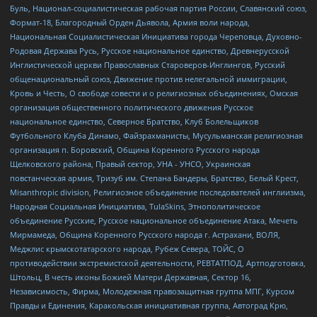
Буль, Национал-социалистическая рабочая партия России, Славянский союз,
Формат-18, Благородный Орден Дьявола, Армия воли народа,
Национальная Социалистическая Инициатива города Череповца, Духовно-
Родовая Держава Русь, Русское национальное единство, Древнерусской
Инглистической церкви Православных Староверов-Инглингов, Русский
общенациональный союз, Движение против нелегальной иммиграции,
Кровь и Честь, О свободе совести и о религиозных объединениях, Омская
организация общественного политического движения Русское
национальное единство, Северное Братство, Клуб Болельщиков
Футбольного Клуба Динамо, Файзрахманисты, Мусульманская религиозная
организация п. Боровский, Община Коренного Русского народа
Щелковского района, Правый сектор, УНА - УНСО, Украинская
повстанческая армия, Тризуб им. Степана Бандеры, Братство, Белый Крест,
Misanthropic division, Религиозное объединение последователей инглиизма,
Народная Социальная Инициатива, TulaSkins, Этнополитическое
объединение Русские, Русское национальное объединение Атака, Мечеть
Мирмамеда, Община Коренного Русского народа г. Астрахани, ВОЛЯ,
Меджлис крымскотатарского народа, Рубеж Севера, ТОЙС, О
противодействии экстремистской деятельности, РЕВТАТПОД, Артподготовка,
Штольц, В честь иконы Божией Матери Державная, Сектор 16,
Независимость, Фирма, Молодежная правозащитная группа МПГ, Курсом
Правды и Единения, Каракольская инициативная группа, Автоград Крю,