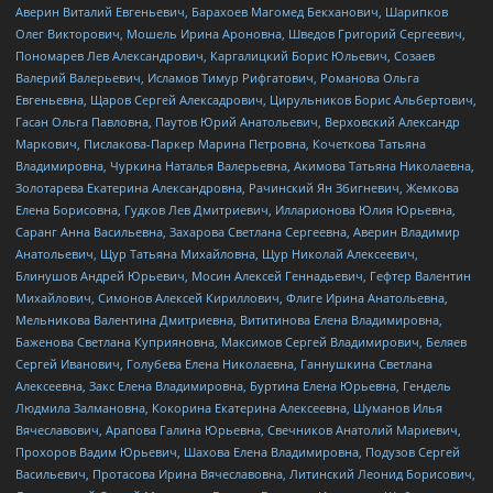
Аверин Виталий Евгеньевич, Барахоев Магомед Бекханович, Шарипков
Олег Викторович, Мошель Ирина Ароновна, Шведов Григорий Сергеевич,
Пономарев Лев Александрович, Каргалицкий Борис Юльевич, Созаев
Валерий Валерьевич, Исламов Тимур Рифгатович, Романова Ольга
Евгеньевна, Щаров Сергей Алексадрович, Цирульников Борис Альбертович,
Гасан Ольга Павловна, Паутов Юрий Анатольевич, Верховский Александр
Маркович, Пислакова-Паркер Марина Петровна, Кочеткова Татьяна
Владимировна, Чуркина Наталья Валерьевна, Акимова Татьяна Николаевна,
Золотарева Екатерина Александровна, Рачинский Ян Збигневич, Жемкова
Елена Борисовна, Гудков Лев Дмитриевич, Илларионова Юлия Юрьевна,
Саранг Анна Васильевна, Захарова Светлана Сергеевна, Аверин Владимир
Анатольевич, Щур Татьяна Михайловна, Щур Николай Алексеевич,
Блинушов Андрей Юрьевич, Мосин Алексей Геннадьевич, Гефтер Валентин
Михайлович, Симонов Алексей Кириллович, Флиге Ирина Анатольевна,
Мельникова Валентина Дмитриевна, Вититинова Елена Владимировна,
Баженова Светлана Куприяновна, Максимов Сергей Владимирович, Беляев
Сергей Иванович, Голубева Елена Николаевна, Ганнушкина Светлана
Алексеевна, Закс Елена Владимировна, Буртина Елена Юрьевна, Гендель
Людмила Залмановна, Кокорина Екатерина Алексеевна, Шуманов Илья
Вячеславович, Арапова Галина Юрьевна, Свечников Анатолий Мариевич,
Прохоров Вадим Юрьевич, Шахова Елена Владимировна, Подузов Сергей
Васильевич, Протасова Ирина Вячеславовна, Литинский Леонид Борисович,