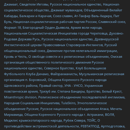
Джамаат, Свидетели Иеговы, Русское национальное единство, Национал-
социалистическое общество, Джамаат мувахидов, Объединенный Вилайат
Кабарды, Балкарии и Карачая, Союз славян, Ат-Такфир Валь-Хиджра, Пит
Буль, Национал-социалистическая рабочая партия России, Славянский союз,
Формат-18, Благородный Орден Дьявола, Армия воли народа,
Национальная Социалистическая Инициатива города Череповца, Духовно-
Родовая Держава Русь, Русское национальное единство, Древнерусской
Инглистической церкви Православных Староверов-Инглингов, Русский
общенациональный союз, Движение против нелегальной иммиграции,
Кровь и Честь, О свободе совести и о религиозных объединениях, Омская
организация общественного политического движения Русское
национальное единство, Северное Братство, Клуб Болельщиков
Футбольного Клуба Динамо, Файзрахманисты, Мусульманская религиозная
организация п. Боровский, Община Коренного Русского народа
Щелковского района, Правый сектор, УНА - УНСО, Украинская
повстанческая армия, Тризуб им. Степана Бандеры, Братство, Белый Крест,
Misanthropic division, Религиозное объединение последователей инглиизма,
Народная Социальная Инициатива, TulaSkins, Этнополитическое
объединение Русские, Русское национальное объединение Атака, Мечеть
Мирмамеда, Община Коренного Русского народа г. Астрахани, ВОЛЯ,
Меджлис крымскотатарского народа, Рубеж Севера, ТОЙС, О
противодействии экстремистской деятельности, РЕВТАТПОД, Артподготовка,