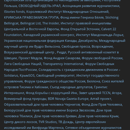
Польша, СВОБОДНЫЙ ИДЕЛЬ-УРАЛ, Ассоциация развития журналистики,
IStories fonds, Королевский Институт Международных Отношений,
КРИМСЬКА ПРАВОЗАХИСНА ГРУПА, Фонд имени Генриха Бёлля, Stichting
Bellingcat, Bellingcat Ltd, The Insider, Институт правовой инициативы
Центральной и Восточной Европы, Фонд Открытой Эстонии, Calvert 22
Foundation, Канадский украинский конгресс, Институт Макдональда-Лорье,
Украинская национальная федерация Канады, Декабристы, Международный
научный центр им Вудро Вильсона, Свободная пресса, Возрождение,
Всеукраинский духовный центр , Риддл, Русский антивоенный комитет в
Швеции, Проект Медуза, Фонд Андрея Сахарова, Форум свободной России,
Лига Свободных Наций, Transparеncy International, Форум Свободных
Народов ПостРоссии, Солидарность с гражданским движением в России –
Solidarus, КрымSOS, Свободный университет, Институт государственного
управления, Форум гражданского общества Россия, Беллона, Союз жителей
островов Тисима и Хабомаи, Съезд народных депутатов, Гринпис
Интернешнл, Фонд борьбы с коррупцией Инк, Завет церквей TCCN, Агора,
Всемирный фонд природы, BDR Novaja Gazeta-Europe, Алтай проект,
Образовательный дом прав человека Чернигов, Фонд Дом Прав Человека,
Белорусский дом прав человека имени Бориса Звозскова, Дом прав
человека Тбилиси, Дом прав человека Ереван, Дом прав человека Крым,
Центр дикого лосося, TVR Studios, ТВ Дождь, Центр европейских
исследований им Вилфрида Мартенса, Сетевое объединение журналистов