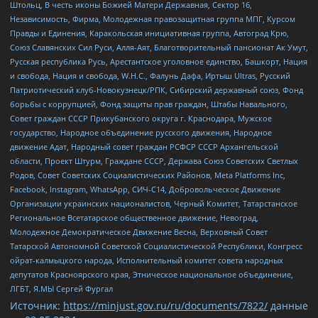
Штольц, В честь иконы Божией Матери Державная, Сектор 16,
Независимость, Фирма, Молодежная правозащитная группа МПГ, Курсом
Правды и Единения, Каракольская инициативная группа, Автоград Крю,
Союз Славянских Сил Руси, Алля-Аят, Благотворительный пансионат Ак Умут,
Русская республика Русь, Арестантское уголовное единство, Башкорт, Нация
и свобода, Нация и свобода, W.H.С., Фалунь Дафа, Иртыш Ultras, Русский
Патриотический клуб-Новокузнецк/РПК, Сибирский державный союз, Фонд
борьбы с коррупцией, Фонд защиты прав граждан, Штабы Навального,
Совет граждан СССР Прикубанского округа г. Краснодара, Мужское
государство, Народное объединение русского движения, Народное
движение Адат, Народный совет граждан РСФСР СССР Архангельской
области, Проект Штурм, Граждане СССР, Держава Союз Советских Светлых
Родов, Совет Советских Социалистических Районов, Meta Platforms Inc,
Facebook, Instagram, WhatsApp, СИЧ-С14, Добровольческое Движение
Организации украинских националистов, Черный Комитет, Татарстанское
Региональное Всетатарское общественное движение, Невоград,
Молодежное Демократическое Движение Весна, Верховный Совет
Татарской Автономной Советской Социалистической Республики, Конгресс
ойрат-калмыцкого народа, Исполнительный комитет совета народных
депутатов Красноярского края, Этническое национальное объединение,
ЛГБТ, Я.МЫ Сергей Фургал
Источник:
https://minjust.gov.ru/ru/documents/7822/
данные