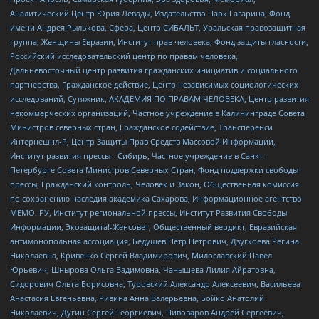
Аналитический Центр Юрия Левады, Издательство Парк Гагарина, Фонд
имени Андрея Рылькова, Сфера, Центр СИБАЛЬТ, Уральская правозащитная
группа, Женщины Евразии, Институт прав человека, Фонд защиты гласности,
Российский исследовательский центр по правам человека,
Дальневосточный центр развития гражданских инициатив и социального
партнерства, Гражданское действие, Центр независимых социологических
исследований, Сутяжник, АКАДЕМИЯ ПО ПРАВАМ ЧЕЛОВЕКА, Центр развития
некоммерческих организаций, Частное учреждение в Калининграде Совета
Министров северных стран, Гражданское содействие, Трансперенси
Интернешнл-Р, Центр Защиты Прав Средств Массовой Информации,
Институт развития прессы - Сибирь, Частное учреждение в Санкт-
Петербурге Совета Министров Северных Стран, Фонд поддержки свободы
прессы, Гражданский контроль, Человек и Закон, Общественная комиссия
по сохранению наследия академика Сахарова, Информационное агентство
МЕМО. РУ, Институт региональной прессы, Институт Развития Свободы
Информации, Экозащита!-Женсовет, Общественный вердикт, Евразийская
антимонопольная ассоциация, Бедушев Петр Петрович, Дзугкоева Регина
Николаевна, Кривенко Сергей Владимирович, Милославский Павел
Юрьевич, Шнырова Ольга Вадимовна, Чанышева Лилия Айратовна,
Сидорович Ольга Борисовна, Туровский Александр Алексеевич, Васильева
Анастасия Евгеньевна, Ривина Анна Валерьевна, Бойко Анатолий
Николаевич, Дугин Сергей Георгиевич, Пивоваров Андрей Сергеевич,