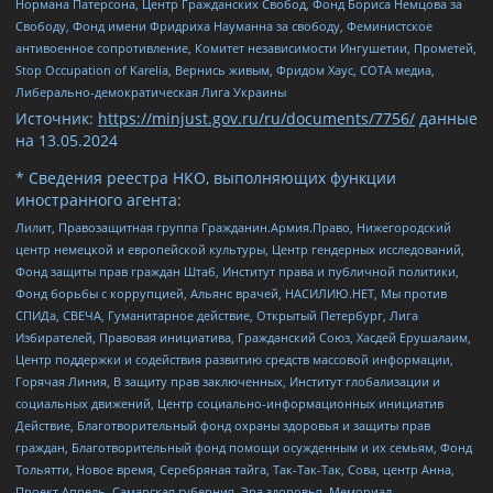
Нормана Патерсона, Центр Гражданских Свобод, Фонд Бориса Немцова за
Свободу, Фонд имени Фридриха Науманна за свободу, Феминистское
антивоенное сопротивление, Комитет независимости Ингушетии, Прометей,
Stop Occupation of Karelia, Вернись живым, Фридом Хаус, СОТА медиа,
Либерально-демократическая Лига Украины
Источник:
https://minjust.gov.ru/ru/documents/7756/
данные
на
13.05.2024
* Сведения реестра НКО, выполняющих функции
иностранного агента:
Лилит, Правозащитная группа Гражданин.Армия.Право, Нижегородский
центр немецкой и европейской культуры, Центр гендерных исследований,
Фонд защиты прав граждан Штаб, Институт права и публичной политики,
Фонд борьбы с коррупцией, Альянс врачей, НАСИЛИЮ.НЕТ, Мы против
СПИДа, СВЕЧА, Гуманитарное действие, Открытый Петербург, Лига
Избирателей, Правовая инициатива, Гражданский Союз, Хасдей Ерушалаим,
Центр поддержки и содействия развитию средств массовой информации,
Горячая Линия, В защиту прав заключенных, Институт глобализации и
социальных движений, Центр социально-информационных инициатив
Действие, Благотворительный фонд охраны здоровья и защиты прав
граждан, Благотворительный фонд помощи осужденным и их семьям, Фонд
Тольятти, Новое время, Серебряная тайга, Так-Так-Так, Сова, центр Анна,
Проект Апрель, Самарская губерния, Эра здоровья, Мемориал,