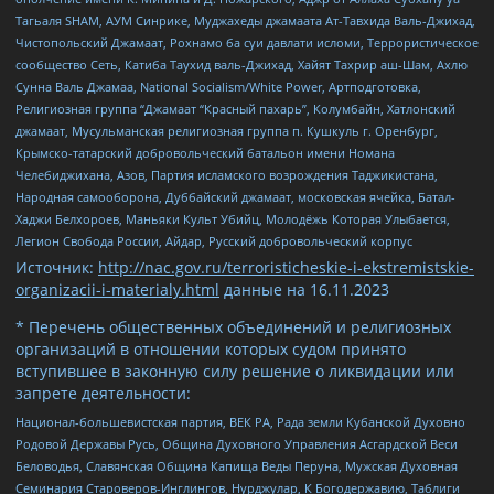
Тагьаля SHAM, АУМ Синрике, Муджахеды джамаата Ат-Тавхида Валь-Джихад,
Чистопольский Джамаат, Рохнамо ба суи давлати исломи, Террористическое
сообщество Сеть, Катиба Таухид валь-Джихад, Хайят Тахрир аш-Шам, Ахлю
Сунна Валь Джамаа, National Socialism/White Power, Артподготовка,
Религиозная группа “Джамаат “Красный пахарь”, Колумбайн, Хатлонский
джамаат, Мусульманская религиозная группа п. Кушкуль г. Оренбург,
Крымско-татарский добровольческий батальон имени Номана
Челебиджихана, Азов, Партия исламского возрождения Таджикистана,
Народная самооборона, Дуббайский джамаат, московская ячейка, Батал-
Хаджи Белхороев, Маньяки Культ Убийц, Молодёжь Которая Улыбается,
Легион Свобода России, Айдар, Русский добровольческий корпус
Источник:
http://nac.gov.ru/terroristicheskie-i-ekstremistskie-
organizacii-i-materialy.html
данные на
16.11.2023
* Перечень общественных объединений и религиозных
организаций в отношении которых судом принято
вступившее в законную силу решение о ликвидации или
запрете деятельности:
Национал-большевистская партия, ВЕК РА, Рада земли Кубанской Духовно
Родовой Державы Русь, Община Духовного Управления Асгардской Веси
Беловодья, Славянская Община Капища Веды Перуна, Мужская Духовная
Семинария Староверов-Инглингов, Нурджулар, К Богодержавию, Таблиги