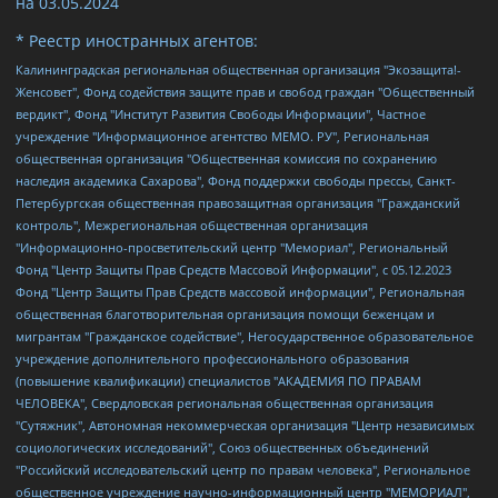
на
03.05.2024
* Реестр иностранных агентов:
Калининградская региональная общественная организация "Экозащита!-Женсовет", Фонд содействия защите прав и свобод граждан "Общественный вердикт", Фонд "Институт Развития Свободы Информации", Частное учреждение "Информационное агентство МЕМО. РУ", Региональная общественная организация "Общественная комиссия по сохранению наследия академика Сахарова", Фонд поддержки свободы прессы, Санкт-Петербургская общественная правозащитная организация "Гражданский контроль", Межрегиональная общественная организация "Информационно-просветительский центр "Мемориал", Региональный Фонд "Центр Защиты Прав Средств Массовой Информации", с 05.12.2023 Фонд "Центр Защиты Прав Средств массовой информации", Региональная общественная благотворительная организация помощи беженцам и мигрантам "Гражданское содействие", Негосударственное образовательное учреждение дополнительного профессионального образования (повышение квалификации) специалистов "АКАДЕМИЯ ПО ПРАВАМ ЧЕЛОВЕКА", Свердловская региональная общественная организация "Сутяжник", Автономная некоммерческая организация "Центр независимых социологических исследований", Союз общественных объединений "Российский исследовательский центр по правам человека", Региональное общественное учреждение научно-информационный центр "МЕМОРИАЛ", Некоммерческая организация "Фонд защиты гласности", Автономная некоммерческая организация "Институт прав человека", Городская общественная организация "Екатеринбургское общество "МЕМОРИАЛ", Городская общественная организация "Рязанское историко-просветительское и правозащитное общество "Мемориал" (Рязанский Мемориал), Челябинский региональный орган общественной самодеятельности – женское общественное объединение "Женщины Евразии", Челябинский региональный орган общественной самодеятельности "Уральская правозащитная группа", Фонд содействия защите здоровья и социальной справедливости имени Андрея Рылькова, Автономная Некоммерческая Организация "Аналитический Центр Юрия Левады", Автономная некоммерческая организация социальной поддержки населения "Проект Апрель", Региональная общественная организация помощи женщинам и детям, находящимся в кризисной ситуации "Информационно-методический центр "Анна", Фонд содействия развитию массовых коммуникаций и правовому просвещению "Так-так-Так", Фонд содействия устойчивому развитию "Серебряная тайга", Свердловский региональный общественный фонд социальных проектов "Новое время", "Idel.Реалии", Кавказ.Реалии, Крым.Реалии, Телеканал Настоящее Время, Татаро-башкирская служба Радио Свобода (Azatliq Radiosi), Радио Свободная Европа/Радио Свобода (PCE/PC), "Сибирь.Реалии", "Фактограф", Благотворительный фонд помощи осужденным и их семьям, Автономная некоммерческая организация "Институт глобализации и социальных движений", Фонд "В защиту прав заключенных", Частное учреждение "Центр поддержки и содействия развитию средств массовой информации", Пензенский региональный общественный благотворительный фонд "Гражданский союз", "Север.Реалии", Некоммерческая организация Фонд "Правовая инициатива", Общество с ограниченной ответственностью "Радио Свободная Европа/Радио Свобода", Чешское информационное агентство "MEDIUM-ORIENT", Красноярская региональная общественная организация "Мы против СПИДа", Камалягин Денис Николаевич, Маркелов Сергей Евгеньевич, Пономарев Лев Александрович, Савицкая Людмила Алексеевна, Автономная некоммерческая организация "Центр по работе с проблемой насилия "НАСИЛИЮ.НЕТ", Межрегиональный профессиональный союз работников здравоохранения "Альянс врачей", Юридическое лицо, зарегистрированное в Латвийской Республике, SIA "Medusa Project" (регистрационный номер 40103797863, дата регистрации 10.06.2014), Некоммерческая организация "Фонд по борьбе с коррупцией", Автономная некоммерческая организация "Институт права и публичной политики", Баданин Роман Сергеевич, Гликин Максим Александрович, Железнова Мария Михайловна, Лукьянова Юлия Сергеевна, Маетная Елизавета Витальевна, Маняхин Петр Борисович, Чуракова Ольга Владимировна, Ярош Юлия Петровна, Юридическое лицо "The Insider SIA", зарегистрированное в Риге, Латвийская Республика (дата регистрации 26.06.2015), являющееся администратором доменного имени интернет-издания "The Insider SIA", https://theins.ru, Постернак Алексей Евгеньевич, Рубин Михаил Аркадьевич, Анин Роман Александрович, Юридическое лицо Istories fonds, зарегистрированное в Латвийской Республике (регистрационный номер 50008295751, дата регистрации 24.02.2020), Великовский Дмитрий Александрович, Долинина Ирина Николаевна, Мароховская Алеся Алексеевна, Шлейнов Роман Юрьевич, Шмагун Олеся Валентиновна, Общество с ограниченной ответственностью "Альтаир 2021", Общество с ограниченной ответственностью "Вега 2021", Общество с ограниченной ответственностью "Главный редактор 2021", Общество с ограниченной ответственностью "Ромашки монолит", Важенков Артем Валерьевич, Ивановская областная общественная организация "Центр гендерных исследований", Гурман Юрий Альбертович, Медиапроект "ОВД-Инфо", Егоров Владимир Владимирович, Жилинский Владимир Александрович, Общество с ограниченной ответственностью "ЗП", Иванова София Юрьевна, Карезина Инна Павловна, Кильтау Екатерина Викторовна, Петров Алексей Викторович, Пискунов Сергей Евгеньевич, Смирнов Сергей Сергеевич, Тихонов Михаил Сергеевич, Общество с ограниченной ответственностью "ЖУРНАЛИСТ-ИНОСТРАННЫЙ АГЕНТ", Арапова Галина Юрьевна, Вольтская Татьяна Анатольевна, Американская компания "Mason G.E.S. Anonymous Foundation" (США), являющаяся владельцем интернет-издания https://mnews.world/, Компания "Stichting Bellingcat", зарегистрированная в Нидерландах (дата регистрации 11.07.2018), Захаров Андрей Вячеславович, Клепиковская Екатерина Дмитриевна, Общество с ограниченной ответственностью "МЕМО", Перл Роман Александрович, Симонов Евгений Алексеевич, Соловьева Елена Анатольевна, Сотников Даниил Владимирович, Сурначева Елизавета Дмитриевна, Автономная некоммерческая организация по защите прав человека и информированию населения "Якутия – Наше Мнение", Общество с ограниченной ответственностью "Москоу диджитал медиа", с 26.01.2023 Общество с ограниченной ответственностью "Чайка Белые сады", Ветошкина Валерия Валерьевна, Заговора Максим Александрович, Межрегиональное общественное движение "Российская ЛГБТ - сеть", Оленичев Максим Владимирович, Павлов Иван Юрьевич, Скворцова Елена Сергеевна, Общество с ограниченной ответственностью "Как бы инагент", Кочетков Игорь Викторович, Общество с ограниченной ответственностью "Честные выборы", Еланчик Олег Александрович, Общество с ограниченной ответственностью "Нобелевский призыв", Гималова Регина Эмилевна, Григорьев Андрей Валерьевич, Григорьева Алина Александровна, Ассоциация по содействию защите прав призывников, альтернативнослужащих и военнослужащих "Правозащитная группа "Гражданин.Армия.Право", Хисамова Регина Фаритовна, Автономная некоммерческая организация по реализации социально-правовых программ "Лилит", Дальневосточное общественное движение "Маяк", Санкт-Петербургская ЛГБТ-инициативная группа "Выход", Инициативная группа ЛГБТ+ "Реверс", Алексеев Андрей Викторович, Бекбулатова Таисия Львовна, Беляев Иван Михайлович, Владыкина Елена Сергеевна, Гельман Марат Александрович, Никульшина Вероника Юрьевна, Толоконникова Надежда Андреевна, Шендерович Виктор Анатольевич, Общество с ограниченной ответственностью "Данное сообщение", Общество с ограниченной ответственностью Издательский дом "Новая глава", Айнбиндер Александра Александровна, Московский комьюнити-центр для ЛГБТ+инициатив, Благотворительный фонд развития филантропии, Deutsche Welle (Германия, Kurt-Schumacher-Strasse 3, 53113 Bonn), Борзунова Мария Михайловна, Воробьев Виктор Викторович, Голубева Анна Львовна, Константинова Алла Михайловна, Малкова Ирина Владимировна, Мурадов Мурад Абдулгалимович, Осетинская Елизавета Николаевна, Понасенков Евгений Николаевич, Ганапольский Матвей Юрьевич, Киселев Евгений Алексеевич, Борухович Ирина Григорьевна, Дремин Иван Тимофеевич, Дубровский Дмитрий Викторович, Красноярская региональная общественная организация поддержки и развития альтернативных образовательных технологий и межкультурных коммуникаций "ИНТЕРРА", Маяковская Екатерина Алексеевна, Фейгин Марк Захарович, Филимонов Андрей Викторович, Дзугкоева Регина Николаевна, Доброхотов Роман Александрович, Дудь Юрий Александрович, Елкин Сергей Владимирович, Кругликов Кирилл Игоревич, Сабунаева Мария Леонидовна, Семенов Алексей Владимирович, Шаинян Карен Багратович, Шульман Екатерина Михайловна, Асафьев Артур Валерьевич, Вахштайн Виктор Семенович, Венедиктов Алексей Алексеевич, Лушникова Екатерина Евгеньевна, Волков Леонид Михайлович, Невзоров Александр Глебович, Пархоменко Сергей Борисович, Сироткин Ярослав Николаевич, Кара-Мурза Владимир Владимирович, Баранова Наталья Владимировна, Гозман Леонид Яковлевич, Кагарлицкий Борис Юльевич, Климарев Михаил Валерьевич, Милов Владимир Станиславович, Автономная некоммерческая организация Краснодарский центр современного искусства "Типография", Моргенштерн Алишер Тагирович, Соболь Любовь Эдуардовна, Общество с ограниченной ответственностью "ЛИЗА НОРМ", Каспаров Гарри Кимович, Ходорковский Михаил Борисович, Общество с ограниченной ответственностью "Апрельские тезисы", Данилович Ирина Брониславовна, Кашин Олег Владимирович, Петров Николай Владимирович, Пивоваров Алексей Владимирович, Соколов Михаил Владимирович, Цветкова Юлия Владимировна, Чичваркин Евгений Александрович, Комитет против пыток/Команда против пыток, Общество с ограниченной ответственностью "Первый научный", Общество с ограниченной ответственностью "Вертолет и ко", Белоцерковская Вероника Борисовна, Кац Максим Евгеньевич, Лазарева Татьяна Юрьевна, Шаведдинов Руслан Табризович, Яшин Илья Валерьевич, Общество с ограниченной ответственностью "Иноагент ААВ", Алешковский Дмитрий Петрович, Альбац Евгения Марковна, Быков Дмитрий Львович, Галямина Юлия Евгеньевна, Лойко Сергей Леонидович, Мартынов Кирилл Константинович, Медведев Сергей Александрович, Крашенинников Федор Геннадиевич, Гордеева Катерина Вл