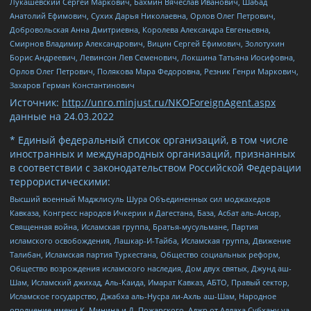
Лукашевский Сергей Маркович, Бахмин Вячеслав Иванович, Шабад
Анатолий Ефимович, Сухих Дарья Николаевна, Орлов Олег Петрович,
Добровольская Анна Дмитриевна, Королева Александра Евгеньевна,
Смирнов Владимир Александрович, Вицин Сергей Ефимович, Золотухин
Борис Андреевич, Левинсон Лев Семенович, Локшина Татьяна Иосифовна,
Орлов Олег Петрович, Полякова Мара Федоровна, Резник Генри Маркович,
Захаров Герман Константинович
Источник:
http://unro.minjust.ru/NKOForeignAgent.aspx
данные на
24.03.2022
* Единый федеральный список организаций, в том числе
иностранных и международных организаций, признанных
в соответствии с законодательством Российской Федерации
террористическими:
Высший военный Маджлисуль Шура Объединенных сил моджахедов
Кавказа, Конгресс народов Ичкерии и Дагестана, База, Асбат аль-Ансар,
Священная война, Исламская группа, Братья-мусульмане, Партия
исламского освобождения, Лашкар-И-Тайба, Исламская группа, Движение
Талибан, Исламская партия Туркестана, Общество социальных реформ,
Общество возрождения исламского наследия, Дом двух святых, Джунд аш-
Шам, Исламский джихад, Аль-Каида, Имарат Кавказ, АБТО, Правый сектор,
Исламское государство, Джабха аль-Нусра ли-Ахль аш-Шам, Народное
ополчение имени К. Минина и Д. Пожарского, Аджр от Аллаха Субхану уа