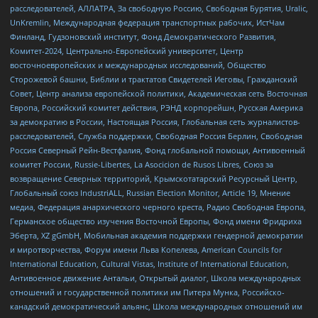
расследователей, АЛЛАТРА, За свободную Россию, Свободная Бурятия, Uralic,
UnKremlin, Международная федерация транспортных рабочих, ИстЧам
Финланд, Гудзоновский институт, Фонд Демократического Развития,
Комитет-2024, Центрально-Европейский университет, Центр
восточноевропейских и международных исследований, Общество
Сторожевой башни, Библии и трактатов Свидетелей Иеговы, Гражданский
Совет, Центр анализа европейской политики, Академическая сеть Восточная
Европа, Российский комитет действия, РЭНД корпорейшн, Русская Америка
за демократию в России, Настоящая Россия, Глобальная сеть журналистов-
расследователей, Служба поддержки, Свободная Россия Берлин, Свободная
Россия Северный Рейн-Вестфалия, Фонд глобальной помощи, Антивоенный
комитет России, Russie-Libertes, La Asocicion de Rusos Libres, Союз за
возвращение Северных территорий, Крымскотатарский Ресурсный Центр,
Глобальный союз IndustriALL, Russian Election Monitor, Article 19, Мнение
медиа, Федерация анархического черного креста, Радио Свободная Европа,
Германское общество изучения Восточной Европы, Фонд имени Фридриха
Эберта, XZ gGmbH, Мобильная академия поддержки гендерной демократии
и миротворчества, Форум имени Льва Копелева, American Councils for
International Education, Cultural Vistas, Institute of International Education,
Антивоенное движение Антальи, Открытый диалог, Школа международных
отношений и государственной политики им Питера Мунка, Российско-
канадский демократический альянс, Школа международных отношений им