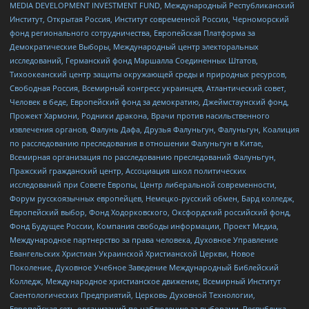
MEDIA DEVELOPMENT INVESTMENT FUND, Международный Республиканский
Институт, Открытая Россия, Институт современной России, Черноморский
фонд регионального сотрудничества, Европейская Платформа за
Демократические Выборы, Международный центр электоральных
исследований, Германский фонд Маршалла Соединенных Штатов,
Тихоокеанский центр защиты окружающей среды и природных ресурсов,
Свободная Россия, Всемирный конгресс украинцев, Атлантический совет,
Человек в беде, Европейский фонд за демократию, Джеймстаунский фонд,
Прожект Хармони, Родники дракона, Врачи против насильственного
извлечения органов, Фалунь Дафа, Друзья Фалуньгун, Фалуньгун, Коалиция
по расследованию преследования в отношении Фалуньгун в Китае,
Всемирная организация по расследованию преследований Фалуньгун,
Пражский гражданский центр, Ассоциация школ политических
исследований при Совете Европы, Центр либеральной современности,
Форум русскоязычных европейцев, Немецко-русский обмен, Бард колледж,
Европейский выбор, Фонд Ходорковского, Оксфордский российский фонд,
Фонд Будущее России, Компания свободы информации, Проект Медиа,
Международное партнерство за права человека, Духовное Управление
Евангельских Христиан Украинской Христианской Церкви, Новое
Поколение, Духовное Учебное Заведение Международный Библейский
Колледж, Международное христианское движение, Всемирный Институт
Саентологических Предприятий, Церковь Духовной Технологии,
Европейская сеть организаций по наблюдению за выборами, Республика