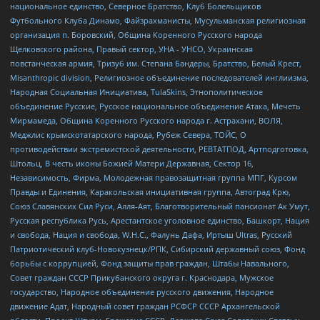
национальное единство, Северное Братство, Клуб Болельщиков
Футбольного Клуба Динамо, Файзрахманисты, Мусульманская религиозная
организация п. Боровский, Община Коренного Русского народа
Щелковского района, Правый сектор, УНА - УНСО, Украинская
повстанческая армия, Тризуб им. Степана Бандеры, Братство, Белый Крест,
Misanthropic division, Религиозное объединение последователей инглиизма,
Народная Социальная Инициатива, TulaSkins, Этнополитическое
объединение Русские, Русское национальное объединение Атака, Мечеть
Мирмамеда, Община Коренного Русского народа г. Астрахани, ВОЛЯ,
Меджлис крымскотатарского народа, Рубеж Севера, ТОЙС, О
противодействии экстремистской деятельности, РЕВТАТПОД, Артподготовка,
Штольц, В честь иконы Божией Матери Державная, Сектор 16,
Независимость, Фирма, Молодежная правозащитная группа МПГ, Курсом
Правды и Единения, Каракольская инициативная группа, Автоград Крю,
Союз Славянских Сил Руси, Алля-Аят, Благотворительный пансионат Ак Умут,
Русская республика Русь, Арестантское уголовное единство, Башкорт, Нация
и свобода, Нация и свобода, W.H.С., Фалунь Дафа, Иртыш Ultras, Русский
Патриотический клуб-Новокузнецк/РПК, Сибирский державный союз, Фонд
борьбы с коррупцией, Фонд защиты прав граждан, Штабы Навального,
Совет граждан СССР Прикубанского округа г. Краснодара, Мужское
государство, Народное объединение русского движения, Народное
движение Адат, Народный совет граждан РСФСР СССР Архангельской