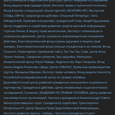
центр немецкой и европейской культуры, Центр гендерных исследований,
Фонд защиты прав граждан Штаб, Институт права и публичной политики,
Фонд борьбы с коррупцией, Альянс врачей, НАСИЛИЮ.НЕТ, Мы против
СПИДа, СВЕЧА, Гуманитарное действие, Открытый Петербург, Лига
Избирателей, Правовая инициатива, Гражданский Союз, Хасдей Ерушалаим,
Центр поддержки и содействия развитию средств массовой информации,
Горячая Линия, В защиту прав заключенных, Институт глобализации и
социальных движений, Центр социально-информационных инициатив
Действие, Благотворительный фонд охраны здоровья и защиты прав
граждан, Благотворительный фонд помощи осужденным и их семьям, Фонд
Тольятти, Новое время, Серебряная тайга, Так-Так-Так, Сова, центр Анна,
Проект Апрель, Самарская губерния, Эра здоровья, Мемориал,
Аналитический Центр Юрия Левады, Издательство Парк Гагарина, Фонд
имени Андрея Рылькова, Сфера, Центр СИБАЛЬТ, Уральская правозащитная
группа, Женщины Евразии, Институт прав человека, Фонд защиты гласности,
Российский исследовательский центр по правам человека,
Дальневосточный центр развития гражданских инициатив и социального
партнерства, Гражданское действие, Центр независимых социологических
исследований, Сутяжник, АКАДЕМИЯ ПО ПРАВАМ ЧЕЛОВЕКА, Центр развития
некоммерческих организаций, Частное учреждение в Калининграде Совета
Министров северных стран, Гражданское содействие, Трансперенси
Интернешнл-Р, Центр Защиты Прав Средств Массовой Информации,
Институт развития прессы - Сибирь, Частное учреждение в Санкт-