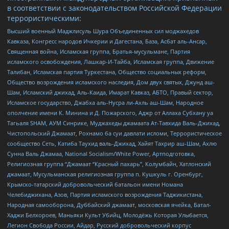
в соответствии с законодательством Российской Федерации
террористическими:
Высший военный Маджлисуль Шура Объединенных сил моджахедов
Кавказа, Конгресс народов Ичкерии и Дагестана, База, Асбат аль-Ансар,
Священная война, Исламская группа, Братья-мусульмане, Партия
исламского освобождения, Лашкар-И-Тайба, Исламская группа, Движение
Талибан, Исламская партия Туркестана, Общество социальных реформ,
Общество возрождения исламского наследия, Дом двух святых, Джунд аш-
Шам, Исламский джихад, Аль-Каида, Имарат Кавказ, АБТО, Правый сектор,
Исламское государство, Джабха аль-Нусра ли-Ахль аш-Шам, Народное
ополчение имени К. Минина и Д. Пожарского, Аджр от Аллаха Субхану уа
Тагьаля SHAM, АУМ Синрике, Муджахеды джамаата Ат-Тавхида Валь-Джихад,
Чистопольский Джамаат, Рохнамо ба суи давлати исломи, Террористическое
сообщество Сеть, Катиба Таухид валь-Джихад, Хайят Тахрир аш-Шам, Ахлю
Сунна Валь Джамаа, National Socialism/White Power, Артподготовка,
Религиозная группа “Джамаат “Красный пахарь”, Колумбайн, Хатлонский
джамаат, Мусульманская религиозная группа п. Кушкуль г. Оренбург,
Крымско-татарский добровольческий батальон имени Номана
Челебиджихана, Азов, Партия исламского возрождения Таджикистана,
Народная самооборона, Дуббайский джамаат, московская ячейка, Батал-
Хаджи Белхороев, Маньяки Культ Убийц, Молодёжь Которая Улыбается,
Легион Свобода России, Айдар, Русский добровольческий корпус