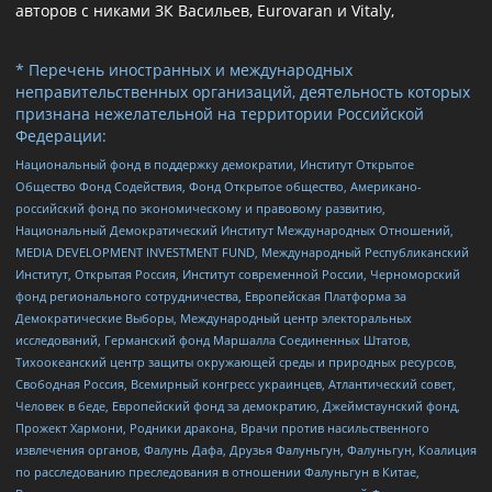
авторов с никами ЗК Васильев, Eurovaran и Vitaly,
* Перечень иностранных и международных
неправительственных организаций, деятельность которых
признана нежелательной на территории Российской
Федерации:
Национальный фонд в поддержку демократии, Институт Открытое
Общество Фонд Содействия, Фонд Открытое общество, Американо-
российский фонд по экономическому и правовому развитию,
Национальный Демократический Институт Международных Отношений,
MEDIA DEVELOPMENT INVESTMENT FUND, Международный Республиканский
Институт, Открытая Россия, Институт современной России, Черноморский
фонд регионального сотрудничества, Европейская Платформа за
Демократические Выборы, Международный центр электоральных
исследований, Германский фонд Маршалла Соединенных Штатов,
Тихоокеанский центр защиты окружающей среды и природных ресурсов,
Свободная Россия, Всемирный конгресс украинцев, Атлантический совет,
Человек в беде, Европейский фонд за демократию, Джеймстаунский фонд,
Прожект Хармони, Родники дракона, Врачи против насильственного
извлечения органов, Фалунь Дафа, Друзья Фалуньгун, Фалуньгун, Коалиция
по расследованию преследования в отношении Фалуньгун в Китае,