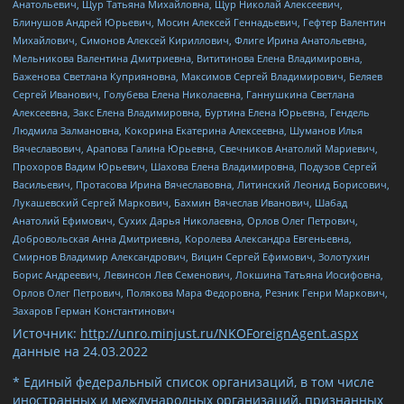
Анатольевич, Щур Татьяна Михайловна, Щур Николай Алексеевич,
Блинушов Андрей Юрьевич, Мосин Алексей Геннадьевич, Гефтер Валентин
Михайлович, Симонов Алексей Кириллович, Флиге Ирина Анатольевна,
Мельникова Валентина Дмитриевна, Вититинова Елена Владимировна,
Баженова Светлана Куприяновна, Максимов Сергей Владимирович, Беляев
Сергей Иванович, Голубева Елена Николаевна, Ганнушкина Светлана
Алексеевна, Закс Елена Владимировна, Буртина Елена Юрьевна, Гендель
Людмила Залмановна, Кокорина Екатерина Алексеевна, Шуманов Илья
Вячеславович, Арапова Галина Юрьевна, Свечников Анатолий Мариевич,
Прохоров Вадим Юрьевич, Шахова Елена Владимировна, Подузов Сергей
Васильевич, Протасова Ирина Вячеславовна, Литинский Леонид Борисович,
Лукашевский Сергей Маркович, Бахмин Вячеслав Иванович, Шабад
Анатолий Ефимович, Сухих Дарья Николаевна, Орлов Олег Петрович,
Добровольская Анна Дмитриевна, Королева Александра Евгеньевна,
Смирнов Владимир Александрович, Вицин Сергей Ефимович, Золотухин
Борис Андреевич, Левинсон Лев Семенович, Локшина Татьяна Иосифовна,
Орлов Олег Петрович, Полякова Мара Федоровна, Резник Генри Маркович,
Захаров Герман Константинович
Источник:
http://unro.minjust.ru/NKOForeignAgent.aspx
данные на
24.03.2022
* Единый федеральный список организаций, в том числе
иностранных и международных организаций, признанных