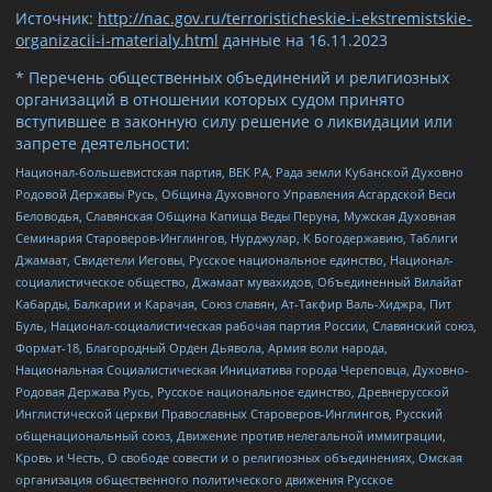
Источник:
http://nac.gov.ru/terroristicheskie-i-ekstremistskie-
organizacii-i-materialy.html
данные на
16.11.2023
* Перечень общественных объединений и религиозных
организаций в отношении которых судом принято
вступившее в законную силу решение о ликвидации или
запрете деятельности:
Национал-большевистская партия, ВЕК РА, Рада земли Кубанской Духовно
Родовой Державы Русь, Община Духовного Управления Асгардской Веси
Беловодья, Славянская Община Капища Веды Перуна, Мужская Духовная
Семинария Староверов-Инглингов, Нурджулар, К Богодержавию, Таблиги
Джамаат, Свидетели Иеговы, Русское национальное единство, Национал-
социалистическое общество, Джамаат мувахидов, Объединенный Вилайат
Кабарды, Балкарии и Карачая, Союз славян, Ат-Такфир Валь-Хиджра, Пит
Буль, Национал-социалистическая рабочая партия России, Славянский союз,
Формат-18, Благородный Орден Дьявола, Армия воли народа,
Национальная Социалистическая Инициатива города Череповца, Духовно-
Родовая Держава Русь, Русское национальное единство, Древнерусской
Инглистической церкви Православных Староверов-Инглингов, Русский
общенациональный союз, Движение против нелегальной иммиграции,
Кровь и Честь, О свободе совести и о религиозных объединениях, Омская
организация общественного политического движения Русское