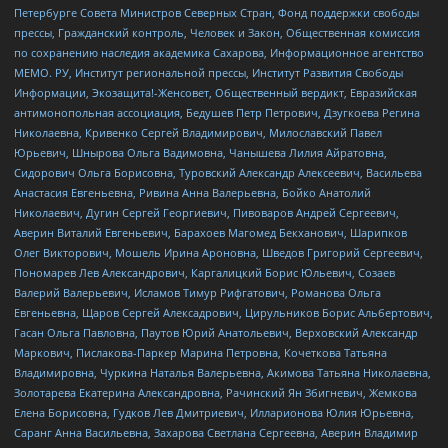
Петербурге Совета Министров Северных Стран, Фонд поддержки свободы
прессы, Гражданский контроль, Человек и Закон, Общественная комиссия
по сохранению наследия академика Сахарова, Информационное агентство
МЕМО. РУ, Институт региональной прессы, Институт Развития Свободы
Информации, Экозащита!-Женсовет, Общественный вердикт, Евразийская
антимонопольная ассоциация, Бедушев Петр Петрович, Дзугкоева Регина
Николаевна, Кривенко Сергей Владимирович, Милославский Павел
Юрьевич, Шнырова Ольга Вадимовна, Чанышева Лилия Айратовна,
Сидорович Ольга Борисовна, Туровский Александр Алексеевич, Васильева
Анастасия Евгеньевна, Ривина Анна Валерьевна, Бойко Анатолий
Николаевич, Дугин Сергей Георгиевич, Пивоваров Андрей Сергеевич,
Аверин Виталий Евгеньевич, Барахоев Магомед Бекханович, Шарипков
Олег Викторович, Мошель Ирина Ароновна, Шведов Григорий Сергеевич,
Пономарев Лев Александрович, Каргалицкий Борис Юльевич, Созаев
Валерий Валерьевич, Исламов Тимур Рифгатович, Романова Ольга
Евгеньевна, Щаров Сергей Алексадрович, Цирульников Борис Альбертович,
Гасан Ольга Павловна, Паутов Юрий Анатольевич, Верховский Александр
Маркович, Пислакова-Паркер Марина Петровна, Кочеткова Татьяна
Владимировна, Чуркина Наталья Валерьевна, Акимова Татьяна Николаевна,
Золотарева Екатерина Александровна, Рачинский Ян Збигневич, Жемкова
Елена Борисовна, Гудков Лев Дмитриевич, Илларионова Юлия Юрьевна,
Саранг Анна Васильевна, Захарова Светлана Сергеевна, Аверин Владимир