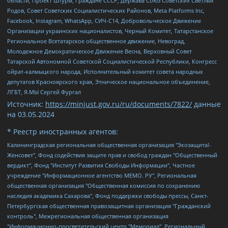
области, Проект Штурм, Граждане СССР, Держава Союз Советских Светлых
Родов, Совет Советских Социалистических Районов, Meta Platforms Inc,
Facebook, Instagram, WhatsApp, СИЧ-С14, Добровольческое Движение
Организации украинских националистов, Черный Комитет, Татарстанское
Региональное Всетатарское общественное движение, Невоград,
Молодежное Демократическое Движение Весна, Верховный Совет
Татарской Автономной Советской Социалистической Республики, Конгресс
ойрат-калмыцкого народа, Исполнительный комитет совета народных
депутатов Красноярского края, Этническое национальное объединение,
ЛГБТ, Я.МЫ Сергей Фургал
Источник:
https://minjust.gov.ru/ru/documents/7822/
данные
на
03.05.2024
* Реестр иностранных агентов:
Калининградская региональная общественная организация "Экозащита!-Женсовет", Фонд содействия защите прав и свобод граждан "Общественный вердикт", Фонд "Институт Развития Свободы Информации", Частное учреждение "Информационное агентство МЕМО. РУ", Региональная общественная организация "Общественная комиссия по сохранению наследия академика Сахарова", Фонд поддержки свободы прессы, Санкт-Петербургская общественная правозащитная организация "Гражданский контроль", Межрегиональная общественная организация "Информационно-просветительский центр "Мемориал", Региональный Фонд "Центр Защиты Прав Средств Массовой Информации", с 05.12.2023 Фонд "Центр Защиты Прав Средств массовой информации", Региональная общественная благотворительная организация помощи беженцам и мигрантам "Гражданское содействие", Негосударственное образовательное учреждение дополнительного профессионального образования (повышение квалификации) специалистов "АКАДЕМИЯ ПО ПРАВАМ ЧЕЛОВЕКА", Свердловская региональная общественная организация "Сутяжник", Автономная некоммерческая организация "Центр независимых социологических исследований", Союз общественных объединений "Российский исследовательский центр по правам человека", Региональное общественное учреждение научно-информационный центр "МЕМОРИАЛ", Некоммерческая организация "Фонд защиты гласности", Автономная некоммерческая организация "Институт прав человека", Городская общественная организация "Екатеринбургское общество "МЕМОРИАЛ", Городская общественная организация "Рязанское историко-просветительское и правозащитное общество "Мемориал" (Рязанский Мемориал), Челябинский региональный орган общественной самодеятельности – женское общественное объединение "Женщины Евразии", Челябинский региональный орган общественной самодеятельности "Уральская правозащитная группа", Фонд содействия защите здоровья и социальной справедливости имени Андрея Рылькова, Автономная Некоммерческая Организация "Аналитический Центр Юрия Левады", Автономная некоммерческая организация социальной поддержки населения "Проект Апрель", Региональная общественная организация помощи женщинам и детям, находящимся в кризисной ситуации "Информационно-методический центр "Анна", Фонд содействия развитию массовых коммуникаций и правовому просвещению "Так-так-Так", Фонд содействия устойчивому развитию "Серебряная тайга", Свердловский региональный общественный фонд социальных проектов "Новое время", "Idel.Реалии", Кавказ.Реалии, Крым.Реалии, Телеканал Настоящее Время, Татаро-башкирская служба Радио Свобода (Azatliq Radiosi), Радио Свободная Европа/Радио Свобода (PCE/PC), "Сибирь.Реалии", "Фактограф", Благотворительный фонд помощи осужденным и их семьям, Автономная некоммерческая организация "Институт глобализации и социальных движений", Фонд "В защиту прав заключенных", Частное учреждение "Центр поддержки и содействия развитию средств массовой информации", Пензенский региональный общественный благотворительный фонд "Гражданский союз", "Север.Реалии", Некоммерческая организация Фонд "Правовая инициатива", Общество с ограниченной ответственностью "Радио Свободная Европа/Радио Свобода", Чешское информационное агентство "MEDIUM-ORIENT", Красноярская региональная общественная организация "Мы против СПИДа", Камалягин Денис Николаевич, Маркелов Сергей Евгеньевич, Пономарев Лев Александрович, Савицкая Людмила Алексеевна, Автономная некоммерческая организация "Центр по работе с проблемой насилия "НАСИЛИЮ.НЕТ", Межрегиональный профессиональный союз работников здравоохранения "Альянс врачей", Юридическое лицо, зарегистрированное в Латвийской Республике, SIA "Medusa Project" (регистрационный номер 40103797863, дата регистрации 10.06.2014), Некоммерческая организация "Фонд по борьбе с коррупцией", Автономная некоммерческая организация "Институт права и публичной политики", Баданин Роман Сергеевич, Гликин Максим Александрович, Железнова Мария Михайловна, Лукьянова Юлия Сергеевна, Маетная Елизавета Витальевна, Маняхин Петр Борисович, Чуракова Ольга Владимировна, Ярош Юлия Петровна, Юридическое лицо "The Insider SIA", зарегистрированное в Риге, Латвийская Республика (дата регистрации 26.06.2015), являющееся администратором доменного имени интернет-издания "The Insider SIA", https://theins.ru, Постернак Алексей Евгеньевич, Рубин Михаил Аркадьевич, Анин Роман Александрович, Юридическое лицо Istories fonds, зарегистрированное в Латвийской Республике (регистрационный номер 50008295751, дата регистрации 24.02.2020), Великовский Дмитрий Александрович, Долинина Ирина Николаевна, Мароховская Алеся Алексеевна, Шлейнов Роман Юрьевич, Шмагун Олеся Валентиновна, Общество с ограниченной ответственностью "Альтаир 2021", Общество с ограниченной ответственностью "Вега 2021", Общество с ограниченной ответственностью "Главный редактор 2021", Общество с ограниченной ответственностью "Ромашки монолит", Важенков Артем Валерьевич, Ивановская областная общественная организация "Центр гендерных исследований", Гурман Юрий Альбертович, Медиапроект "ОВД-Инфо", Егоров Владимир Владимирович, Жилинский Владимир Александрович, Общество с ограниченной ответственностью "ЗП", Иванова София Юрьевна, Карезина Инна Павловна, Кильтау Екатерина Викторовна, Петров Алексей Викторович, Пискунов Сергей Евгеньевич, Смирнов Сергей Сергеевич, Тихонов Михаил Сергеевич, Общество с ограниченной ответственностью "ЖУРНАЛИСТ-ИНОСТРАННЫЙ АГЕНТ", Арапова Галина Юрьевна, Вольтская Татьяна Анатольевна, Американская компания "Mason G.E.S. Anonymous Foundation" (США), являющаяся владельцем интернет-издания https://mnews.world/, Компания "Stichting Bellingcat", зарегистрированная в Нидерландах (дата регистрации 11.07.2018), Захаров Андрей Вячеславович, Клепиковская Екатерина Дмитриевна, Общество с ограниченной ответственностью "МЕМО", Перл Роман Александрович, Симонов Евгений Алексеевич, Соловьева Елена Анатольевна, Сотников Даниил Владимирович, Сурначева Елизавета Дмитриевна, Автономная некоммерческая организация по защите прав человека и информированию населения "Якутия – Наше Мнение", Общество с ограниченной ответственностью "Москоу диджитал медиа", с 26.01.2023 Общество с ограниченной ответственностью "Чайка Белые сады", Ветошкина Валерия Валерьевна, Заговора Максим Александрович, Межрегиональное общественное движение "Российская ЛГБТ - сеть", Оленичев Максим Владимирович, Павлов Иван Юрьевич, Скворцова Елена Сергеевна, Общество с ограниченной ответственностью "Как бы инагент", Кочетков Игорь Викторович, Общество с ограниченной ответственностью "Честные выборы", Еланчик Олег Александрович, Общество с ограниченной ответственностью "Нобелевский призыв", Гималова Регина Эмилевна, Григорьев Андрей Валерьевич, Григорьева Алина Александровна, Ассоциация по содействию защите прав призывников, альтернативнослужащих и военнослужащих "Правозащитная группа "Гражданин.Армия.Право", Хисамова Регина Фаритовна, Автономная некоммерческая организация по реализации социально-правовых программ "Лилит", Дальневосточное общественное движение "Маяк", Санкт-Петербургская ЛГБТ-инициативная группа "Выход", Инициативная группа ЛГБТ+ "Реверс", Алексеев Андрей Викторович, Бекбулатова Таисия Львовна, Беляев Иван Михайлович, Владыкина Елена Сергеевна, Гельман Марат Александрович, Никульшина Вероника Юрьевна, Толоконникова Надежда Андреевна, Шендерович Виктор Анатольевич, Общество с ограниченной ответственностью "Данное сообщение", Общество с ограниченной ответственностью Издательский дом "Новая глава", Айнбиндер Александра Александровна, Московский комьюнити-центр для ЛГБТ+инициатив, Благотворительный фонд развития филантропии, Deutsche Welle (Германия, Kurt-Schumacher-Strasse 3, 53113 Bonn), Борзунова Мария Михайловна, Воробьев Виктор Викторович, Голубева Анна Львовна, Константинова Алла Михайловна, Малкова Ирина Владимировна, Мурадов Мурад Абдулгалимович, Осетинская Елизавета Николаевна, Понасенков Евгений Николаевич, Ганапольский Матвей Юрьевич, Киселев Евгений Алексеевич, Борухович Ирина Григорьевна, Дремин Иван Тимофеевич, Дубровский Дмитрий Викторович, Красноярская региональная общественная организация поддержки и развития альтернативных образовательных технологий и межкультурных коммуникаций "ИНТЕРРА", Маяковская Екатерина Алексеевна, Фейгин Марк Захарович, Филимонов Андрей Викторович, Дзугкоева Регина Николаевна, Доброхотов Роман Александрович, Дудь Юрий Александрович, Елкин Сергей Владимирович, Кругликов Кирилл Игоревич, Сабунаева Мария Леонидовна, Семенов Алексей Владимирович, Шаинян Карен Багратович, Шульман Екатерина Михайловна, Асафьев Артур Валерьевич, Вахштайн Виктор Семенович, Венедиктов Алексей Алексеевич, Лушникова Екатерина Евгеньевна, Волков Леонид Михайлович, Невзоров Александр Глебович, Пархоменко Сергей Борисович, Сироткин Ярослав Николаевич, Кара-Мурза Владимир Владимирович, Баранова Наталья Владимировна, Гозман Леонид Яковлевич, Кагарлицкий Борис Юльевич, Климарев Михаил Валерьевич, Милов Владимир Станиславович, Автономная некоммерческая организация Краснодарский центр современного искусства "Типография", Моргенштерн Алишер Тагирович, Соболь Любовь Эдуардовна, Общество с ограниченной ответственностью "ЛИЗА НОРМ", Каспаров Гарри Кимович, Ходорковский Михаил Борисович, Общество с ограниченной ответственностью "Апрельские тезисы", Данилович Ирина Брониславовна, Кашин Олег Владимирович, Петров Николай Владимирович, Пивоваров Алексей Владимирович, Соколов Михаил Владимирович, Цветкова Юлия Владимировна, Чичваркин Евгений Александрович, Комитет против пыток/Команда против пыток, Общество с ограниченной ответственностью "Первый научный", Общество с ограниченной ответственностью "Вертолет и ко", Белоцерковская Вероника Борисовна, Кац Максим Евгеньевич, Лазарева Татьяна Юрьевна, Шаведдинов Руслан Табризович, Яшин Илья Валерьевич, Общество с ограниченной ответственностью "Иноагент ААВ", Алешковский Дмитрий Петрович, Альбац Евгения Марковна, Быков Дмитрий Львович, Галямина Юлия Евгеньевна, Лойко Сергей Леонидович, Мартынов Кирилл Константинович, Медведев Сергей Александрович, Крашенинников Федор Геннадиевич, Гордеева Катерина Вл