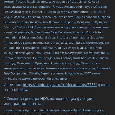
комитет России, Russie-Libertes, La Asocicion de Rusos Libres, Союз за
возвращение Северных территорий, Крымскотатарский Ресурсный Центр,
Глобальный союз IndustriALL, Russian Election Monitor, Article 19, Мнение
медиа, Федерация анархического черного креста, Радио Свободная Европа,
Германское общество изучения Восточной Европы, Фонд имени Фридриха
Эберта, XZ gGmbH, Мобильная академия поддержки гендерной демократии
и миротворчества, Форум имени Льва Копелева, American Councils for
International Education, Cultural Vistas, Institute of International Education,
Антивоенное движение Антальи, Открытый диалог, Школа международных
отношений и государственной политики им Питера Мунка, Российско-
канадский демократический альянс, Школа международных отношений им
Нормана Патерсона, Центр Гражданских Свобод, Фонд Бориса Немцова за
Свободу, Фонд имени Фридриха Науманна за свободу, Феминистское
антивоенное сопротивление, Комитет независимости Ингушетии, Прометей,
Stop Occupation of Karelia, Вернись живым, Фридом Хаус, СОТА медиа,
Либерально-демократическая Лига Украины
Источник:
https://minjust.gov.ru/ru/documents/7756/
данные
на
13.05.2024
* Сведения реестра НКО, выполняющих функции
иностранного агента:
Лилит, Правозащитная группа Гражданин.Армия.Право, Нижегородский