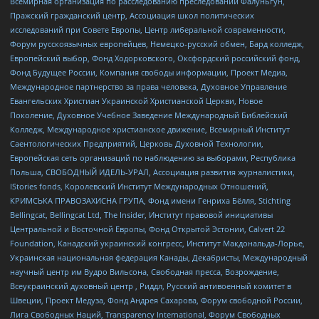
Всемирная организация по расследованию преследований Фалуньгун,
Пражский гражданский центр, Ассоциация школ политических
исследований при Совете Европы, Центр либеральной современности,
Форум русскоязычных европейцев, Немецко-русский обмен, Бард колледж,
Европейский выбор, Фонд Ходорковского, Оксфордский российский фонд,
Фонд Будущее России, Компания свободы информации, Проект Медиа,
Международное партнерство за права человека, Духовное Управление
Евангельских Христиан Украинской Христианской Церкви, Новое
Поколение, Духовное Учебное Заведение Международный Библейский
Колледж, Международное христианское движение, Всемирный Институт
Саентологических Предприятий, Церковь Духовной Технологии,
Европейская сеть организаций по наблюдению за выборами, Республика
Польша, СВОБОДНЫЙ ИДЕЛЬ-УРАЛ, Ассоциация развития журналистики,
IStories fonds, Королевский Институт Международных Отношений,
КРИМСЬКА ПРАВОЗАХИСНА ГРУПА, Фонд имени Генриха Бёлля, Stichting
Bellingcat, Bellingcat Ltd, The Insider, Институт правовой инициативы
Центральной и Восточной Европы, Фонд Открытой Эстонии, Calvert 22
Foundation, Канадский украинский конгресс, Институт Макдональда-Лорье,
Украинская национальная федерация Канады, Декабристы, Международный
научный центр им Вудро Вильсона, Свободная пресса, Возрождение,
Всеукраинский духовный центр , Риддл, Русский антивоенный комитет в
Швеции, Проект Медуза, Фонд Андрея Сахарова, Форум свободной России,
Лига Свободных Наций, Transparеncy International, Форум Свободных