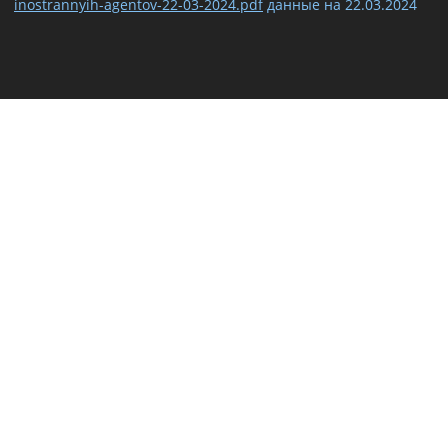
inostrannyih-agentov-22-03-2024.pdf
данные на
22.03.2024