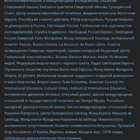
восточноевропейских и международных исследований, Общество
Сторожевой башни, Библии и трактатов Свидетелей Иеговы, Гражданский
Совет, Центр анализа европейской политики, Академическая сеть Восточная
Европа, Российский комитет действия, РЭНД корпорейшн, Русская Америка
за демократию в России, Настоящая Россия, Глобальная сеть журналистов-
расследователей, Служба поддержки, Свободная Россия Берлин, Свободная
Россия Северный Рейн-Вестфалия, Фонд глобальной помощи, Антивоенный
комитет России, Russie-Libertes, La Asocicion de Rusos Libres, Союз за
возвращение Северных территорий, Крымскотатарский Ресурсный Центр,
Глобальный союз IndustriALL, Russian Election Monitor, Article 19, Мнение
медиа, Федерация анархического черного креста, Радио Свободная Европа,
Германское общество изучения Восточной Европы, Фонд имени Фридриха
Эберта, XZ gGmbH, Мобильная академия поддержки гендерной демократии
и миротворчества, Форум имени Льва Копелева, American Councils for
International Education, Cultural Vistas, Institute of International Education,
Антивоенное движение Антальи, Открытый диалог, Школа международных
отношений и государственной политики им Питера Мунка, Российско-
канадский демократический альянс, Школа международных отношений им
Нормана Патерсона, Центр Гражданских Свобод, Фонд Бориса Немцова за
Свободу, Фонд имени Фридриха Науманна за свободу, Феминистское
антивоенное сопротивление, Комитет независимости Ингушетии, Прометей,
Stop Occupation of Karelia, Вернись живым, Фридом Хаус, СОТА медиа,
Либерально-демократическая Лига Украины