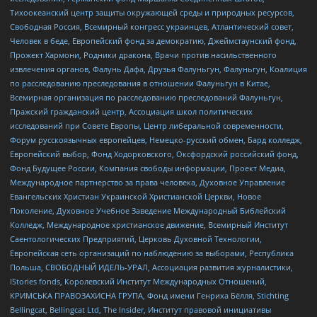
Тихоокеанский центр защиты окружающей среды и природных ресурсов,
Свободная Россия, Всемирный конгресс украинцев, Атлантический совет,
Человек в беде, Европейский фонд за демократию, Джеймстаунский фонд,
Прожект Хармони, Родники дракона, Врачи против насильственного
извлечения органов, Фалунь Дафа, Друзья Фалуньгун, Фалуньгун, Коалиция
по расследованию преследования в отношении Фалуньгун в Китае,
Всемирная организация по расследованию преследований Фалуньгун,
Пражский гражданский центр, Ассоциация школ политических
исследований при Совете Европы, Центр либеральной современности,
Форум русскоязычных европейцев, Немецко-русский обмен, Бард колледж,
Европейский выбор, Фонд Ходорковского, Оксфордский российский фонд,
Фонд Будущее России, Компания свободы информации, Проект Медиа,
Международное партнерство за права человека, Духовное Управление
Евангельских Христиан Украинской Христианской Церкви, Новое
Поколение, Духовное Учебное Заведение Международный Библейский
Колледж, Международное христианское движение, Всемирный Институт
Саентологических Предприятий, Церковь Духовной Технологии,
Европейская сеть организаций по наблюдению за выборами, Республика
Польша, СВОБОДНЫЙ ИДЕЛЬ-УРАЛ, Ассоциация развития журналистики,
IStories fonds, Королевский Институт Международных Отношений,
КРИМСЬКА ПРАВОЗАХИСНА ГРУПА, Фонд имени Генриха Бёлля, Stichting
Bellingcat, Bellingcat Ltd, The Insider, Институт правовой инициативы