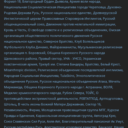
Формат-18, Благородный Орден Дьявола, Армия воли народа,
Национальная Социалистическая Инициатива города Череповца, Духовно-
Родовая Держава Русь, Русское национальное единство, Древнерусской
Инглистической церкви Православных Староверов-Инглингов, Русский
общенациональный союз, Движение против нелегальной иммиграции,
Кровь и Честь, О свободе совести и о религиозных объединениях, Омская
организация общественного политического движения Русское
национальное единство, Северное Братство, Клуб Болельщиков
Футбольного Клуба Динамо, Файзрахманисты, Мусульманская религиозная
организация п. Боровский, Община Коренного Русского народа
Щелковского района, Правый сектор, УНА - УНСО, Украинская
повстанческая армия, Тризуб им. Степана Бандеры, Братство, Белый Крест,
Misanthropic division, Религиозное объединение последователей инглиизма,
Народная Социальная Инициатива, TulaSkins, Этнополитическое
объединение Русские, Русское национальное объединение Атака, Мечеть
Мирмамеда, Община Коренного Русского народа г. Астрахани, ВОЛЯ,
Меджлис крымскотатарского народа, Рубеж Севера, ТОЙС, О
противодействии экстремистской деятельности, РЕВТАТПОД, Артподготовка,
Штольц, В честь иконы Божией Матери Державная, Сектор 16,
Независимость, Фирма, Молодежная правозащитная группа МПГ, Курсом
Правды и Единения, Каракольская инициативная группа, Автоград Крю,
Союз Славянских Сил Руси, Алля-Аят, Благотворительный пансионат Ак Умут,
Русская республика Русь, Арестантское уголовное единство, Башкорт, Нация