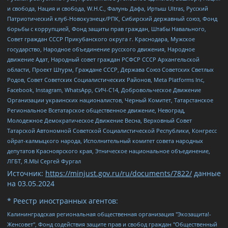
и свобода, Нация и свобода, W.H.С., Фалунь Дафа, Иртыш Ultras, Русский
Патриотический клуб-Новокузнецк/РПК, Сибирский державный союз, Фонд
борьбы с коррупцией, Фонд защиты прав граждан, Штабы Навального,
Совет граждан СССР Прикубанского округа г. Краснодара, Мужское
государство, Народное объединение русского движения, Народное
движение Адат, Народный совет граждан РСФСР СССР Архангельской
области, Проект Штурм, Граждане СССР, Держава Союз Советских Светлых
Родов, Совет Советских Социалистических Районов, Meta Platforms Inc,
Facebook, Instagram, WhatsApp, СИЧ-С14, Добровольческое Движение
Организации украинских националистов, Черный Комитет, Татарстанское
Региональное Всетатарское общественное движение, Невоград,
Молодежное Демократическое Движение Весна, Верховный Совет
Татарской Автономной Советской Социалистической Республики, Конгресс
ойрат-калмыцкого народа, Исполнительный комитет совета народных
депутатов Красноярского края, Этническое национальное объединение,
ЛГБТ, Я.МЫ Сергей Фургал
Источник:
https://minjust.gov.ru/ru/documents/7822/
данные
на
03.05.2024
* Реестр иностранных агентов:
Калининградская региональная общественная организация "Экозащита!-Женсовет", Фонд содействия защите прав и свобод граждан "Общественный вердикт", Фонд "Институт Развития Свободы Информации", Частное учреждение "Информационное агентство МЕМО. РУ", Региональная общественная организация "Общественная комиссия по сохранению наследия академика Сахарова", Фонд поддержки свободы прессы, Санкт-Петербургская общественная правозащитная организация "Гражданский контроль", Межрегиональная общественная организация "Информационно-просветительский центр "Мемориал", Региональный Фонд "Центр Защиты Прав Средств Массовой Информации", с 05.12.2023 Фонд "Центр Защиты Прав Средств массовой информации", Региональная общественная благотворительная организация помощи беженцам и мигрантам "Гражданское содействие", Негосударственное образовательное учреждение дополнительного профессионального образования (повышение квалификации) специалистов "АКАДЕМИЯ ПО ПРАВАМ ЧЕЛОВЕКА", Свердловская региональная общественная организация "Сутяжник", Автономная некоммерческая организация "Центр независимых социологических исследований", Союз общественных объединений "Российский исследовательский центр по правам человека", Региональное общественное учреждение научно-информационный центр "МЕМОРИАЛ", Некоммерческая организация "Фонд защиты гласности", Автономная некоммерческая организация "Институт прав человека", Городская общественная организация "Екатеринбургское общество "МЕМОРИАЛ", Городская общественная организация "Рязанское историко-просветительское и правозащитное общество "Мемориал" (Рязанский Мемориал), Челябинский региональный орган общественной самодеятельности – женское общественное объединение "Женщины Евразии", Челябинский региональный орган общественной самодеятельности "Уральская правозащитная группа", Фонд содействия защите здоровья и социальной справедливости имени Андрея Рылькова, Автономная Некоммерческая Организация "Аналитический Центр Юрия Левады", Автономная некоммерческая организация социальной поддержки населения "Проект Апрель", Региональная общественная организация помощи женщинам и детям, находящимся в кризисной ситуации "Информационно-методический центр "Анна", Фонд содействия развитию массовых коммуникаций и правовому просвещению "Так-так-Так", Фонд содействия устойчивому развитию "Серебряная тайга", Свердловский региональный общественный фонд социальных проектов "Новое время", "Idel.Реалии", Кавказ.Реалии, Крым.Реалии, Телеканал Настоящее Время, Татаро-башкирская служба Радио Свобода (Azatliq Radiosi), Радио Свободная Европа/Радио Свобода (PCE/PC), "Сибирь.Реалии", "Фактограф", Благотворительный фонд помощи осужденным и их семьям, Автономная некоммерческая организация "Институт глобализации и социальных движений", Фонд "В защиту прав заключенных", Частное учреждение "Центр поддержки и содействия развитию средств массовой информации", Пензенский региональный общественный благотворительный фонд "Гражданский союз", "Север.Реалии", Некоммерческая организация Фонд "Правовая инициатива", Общество с ограниченной ответственностью "Радио Свободная Европа/Радио Свобода", Чешское информационное агентство "MEDIUM-ORIENT", Красноярская региональная общественная организация "Мы против СПИДа", Камалягин Денис Николаевич, Маркелов Сергей Евгеньевич, Пономарев Лев Александрович, Савицкая Людмила Алексеевна, Автономная некоммерческая организация "Центр по работе с проблемой насилия "НАСИЛИЮ.НЕТ", Межрегиональный профессиональный союз работников здравоохранения "Альянс врачей", Юридическое лицо, зарегистрированное в Латвийской Республике, SIA "Medusa Project" (регистрационный номер 40103797863, дата регистрации 10.06.2014), Некоммерческая организация "Фонд по борьбе с коррупцией", Автономная некоммерческая организация "Институт права и публичной политики", Баданин Роман Сергеевич, Гликин Максим Александрович, Железнова Мария Михайловна, Лукьянова Юлия Сергеевна, Маетная Елизавета Витальевна, Маняхин Петр Борисович, Чуракова Ольга Владимировна, Ярош Юлия Петровна, Юридическое лицо "The Insider SIA", зарегистрированное в Риге, Латвийская Республика (дата регистрации 26.06.2015), являющееся администратором доменного имени интернет-издания "The Insider SIA", https://theins.ru, Постернак Алексей Евгеньевич, Рубин Михаил Аркадьевич, Анин Роман Александрович, Юридическое лицо Istories fonds, зарегистрированное в Латвийской Республике (регистрационный номер 50008295751, дата регистрации 24.02.2020), Великовский Дмитрий Александрович, Долинина Ирина Николаевна, Мароховская Алеся Алексеевна, Шлейнов Роман Юрьевич, Шмагун Олеся Валентиновна, Общество с ограниченной ответственностью "Альтаир 2021", Общество с ограниченной ответственностью "Вега 2021", Общество с ограниченной ответственностью "Главный редактор 2021", Общество с ограниченной ответственностью "Ромашки монолит", Важенков Артем Валерьевич, Ивановская областная общественная организация "Центр гендерных исследований", Гурман Юрий Альбертович, Медиапроект "ОВД-Инфо", Егоров Владимир Владимирович, Жилинский Владимир Александрович, Общество с ограниченной ответственностью "ЗП", Иванова София Юрьевна, Карезина Инна Павловна, Кильтау Екатерина Викторовна, Петров Алексей Викторович, Пискунов Сергей Евгеньевич, Смирнов Сергей Сергеевич, Тихонов Михаил Сергеевич, Общество с ограниченной ответственностью "ЖУРНАЛИСТ-ИНОСТРАННЫЙ АГЕНТ", Арапова Галина Юрьевна, Вольтская Татьяна Анатольевна, Американская компания "Mason G.E.S. Anonymous Foundation" (США), являющаяся владельцем интернет-издания https://mnews.world/, Компания "Stichting Bellingcat", зарегистрированная в Нидерландах (дата регистрации 11.07.2018), Захаров Андрей Вячеславович, Клепиковская Екатерина Дмитриевна, Общество с ограниченной ответственностью "МЕМО", Перл Роман Александрович, Симонов Евгений Алексеевич, Соловьева Елена Анатольевна, Сотников Даниил Владимирович, Сурначева Елизавета Дмитриевна, Автономная некоммерческая организация по защите прав человека и информированию населения "Якутия – Наше Мнение", Общество с ограниченной ответственностью "Москоу диджитал медиа", с 26.01.2023 Общество с ограниченной ответственностью "Чайка Белые сады", Ветошкина Валерия Валерьевна, Заговора Максим Александрович, Межрегиональное общественное движение "Российская ЛГБТ - сеть", Оленичев Максим Владимирович, Павлов Иван Юрьевич, Скворцова Елена Сергеевна, Общество с ограниченной ответственностью "Как бы инагент", Кочетков Игорь Викторович, Общество с ограниченной ответственностью "Честные выборы", Еланчик Олег Александрович, Общество с ограниченной ответственностью "Нобелевский призыв", Гималова Регина Эмилевна, Григорьев Андрей Валерьевич, Григорьева Алина Александровна, Ассоциация по содействию защите прав призывников, альтернативнослужащих и военнослужащих "Правозащитная группа "Гражданин.Армия.Право", Хисамова Регина Фаритовна, Автономная некоммерческая организация по реализации социально-правовых программ "Лилит", Дальневосточное общественное движение "Маяк", Санкт-Петербургская ЛГБТ-инициативная группа "Выход", Инициативная группа ЛГБТ+ "Реверс", Алексеев Андрей Викторович, Бекбулатова Таисия Львовна, Беляев Иван Михайлович, Владыкина Елена Сергеевна, Гельман Марат Александрович, Никульшина Вероника Юрьевна, Толоконникова Надежда Андреевна, Шендерович Виктор Анатольевич, Общество с ограниченной ответственностью "Данное сообщение", Общество с ограниченной ответственностью Издательский дом "Новая глава", Айнбиндер Александра Александровна, Московский комьюнити-центр для ЛГБТ+инициатив, Благотворительный фонд развития филантропии, Deutsche Welle (Германия, Kurt-Schumacher-Strasse 3, 53113 Bonn), Борзунова Мария Михайловна, Воробьев Виктор Викторович, Голубева Анна Львовна, Константинова Алла Михайловна, Малкова Ирина Владимировна, Мурадов Мурад Абдулгалимович, Осетинская Елизавета Николаевна, Понасенков Евгений Николаевич, Ганапольский Матвей Юрьевич, Киселев Евгений Алексеевич, Борухович Ирина Григорьевна, Дремин Иван Тимофеевич, Дубровский Дмитрий Викторович, Красноярская региональная общественная организация поддержки и развития альтернативных образовательных технологий и межкультурных коммуникаций "ИНТЕРРА", Маяковская Екатерина Алексеевна, Фейгин Марк Захарович, Филимонов Андрей Викторович, Дзугкоева Регина Николаевна, Доброхотов Роман Александрович, Дудь Юрий Александрович, Елкин Сергей Владимирович, Кругликов Кирилл Игоревич, Сабунаева Мария Леонидовна, Семенов Алексей Владимирович, Шаинян Карен Багратович, Шульман Екатерина Михайловна, Асафьев Артур Валерьевич, Вахштайн Виктор Семенович, Венедиктов Алексей Алексеевич, Лушникова Екатерина Евгеньевна, Волков Леонид Михайлович, Невзоров Александр Глебович, Пархоменко Сергей Борисович, Сироткин Ярослав Николаевич, Кара-Мурза Владимир Владимирович, Баранова Наталья Владимировна, Гозман Леонид Яковлевич, Кагарлицкий Борис Юльевич, Климарев Михаил Валерьевич, Милов Владимир Станиславович, Автономная некоммерческая организация Краснодарский центр современного искусства "Типография", Моргенштерн Алишер Тагирович, Соболь Любовь Эдуардовна, Общество с ограниченной ответственностью "ЛИЗА НОРМ", Каспаров Гарри Кимович, Ходорковский Михаил Борисович, Общество с ограниченной ответственностью "Апрельские тезисы", Данилович Ирина Брониславовна, Кашин Олег Владимирович, Петров Николай Владимирович, Пивоваров Алексей Владимирович, Соколов Михаил Владимирович, Цветкова Юлия Владимировна, Чичваркин Евгений Александрович, Комитет против пыток/Команда против пыток, Общество с ограниченной ответственностью "Первый научный", Общество с ограниченной ответственностью "Вертолет и ко", Белоцерковская Вероника Борисовна, Кац Максим Евгеньевич, Лазарева Татьяна Юрьевна, Шаведдинов Руслан Табризович, Яшин Илья Валерьевич, Общество с ограниченной ответственностью "Иноагент ААВ", Алешковский Дмитрий Петрович, Альбац Евгения Марковна, Быков Дмитрий Львович, Галямина Юлия Евгеньевна, Лойко Сергей Леонидович, Мартынов Кирилл Константинович, Медведев Сергей Александрович, Крашенинников Федор Геннадиевич, Гордеева Катерина Вл