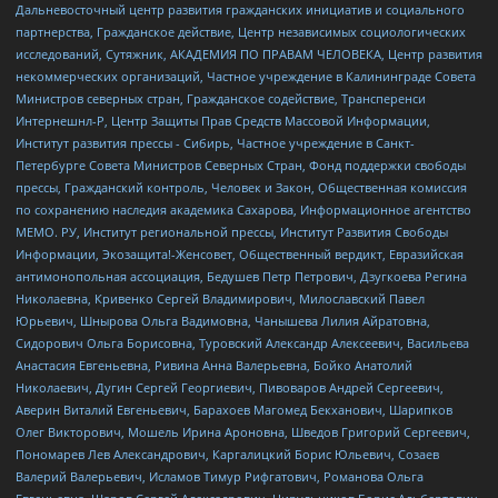
Дальневосточный центр развития гражданских инициатив и социального
партнерства, Гражданское действие, Центр независимых социологических
исследований, Сутяжник, АКАДЕМИЯ ПО ПРАВАМ ЧЕЛОВЕКА, Центр развития
некоммерческих организаций, Частное учреждение в Калининграде Совета
Министров северных стран, Гражданское содействие, Трансперенси
Интернешнл-Р, Центр Защиты Прав Средств Массовой Информации,
Институт развития прессы - Сибирь, Частное учреждение в Санкт-
Петербурге Совета Министров Северных Стран, Фонд поддержки свободы
прессы, Гражданский контроль, Человек и Закон, Общественная комиссия
по сохранению наследия академика Сахарова, Информационное агентство
МЕМО. РУ, Институт региональной прессы, Институт Развития Свободы
Информации, Экозащита!-Женсовет, Общественный вердикт, Евразийская
антимонопольная ассоциация, Бедушев Петр Петрович, Дзугкоева Регина
Николаевна, Кривенко Сергей Владимирович, Милославский Павел
Юрьевич, Шнырова Ольга Вадимовна, Чанышева Лилия Айратовна,
Сидорович Ольга Борисовна, Туровский Александр Алексеевич, Васильева
Анастасия Евгеньевна, Ривина Анна Валерьевна, Бойко Анатолий
Николаевич, Дугин Сергей Георгиевич, Пивоваров Андрей Сергеевич,
Аверин Виталий Евгеньевич, Барахоев Магомед Бекханович, Шарипков
Олег Викторович, Мошель Ирина Ароновна, Шведов Григорий Сергеевич,
Пономарев Лев Александрович, Каргалицкий Борис Юльевич, Созаев
Валерий Валерьевич, Исламов Тимур Рифгатович, Романова Ольга