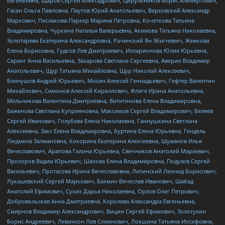
Евгеньевна, Щаров Сергей Алексадрович, Цирульников Борис Альбертович,
Гасан Ольга Павловна, Паутов Юрий Анатольевич, Верховский Александр
Маркович, Пислакова-Паркер Марина Петровна, Кочеткова Татьяна
Владимировна, Чуркина Наталья Валерьевна, Акимова Татьяна Николаевна,
Золотарева Екатерина Александровна, Рачинский Ян Збигневич, Жемкова
Елена Борисовна, Гудков Лев Дмитриевич, Илларионова Юлия Юрьевна,
Саранг Анна Васильевна, Захарова Светлана Сергеевна, Аверин Владимир
Анатольевич, Щур Татьяна Михайловна, Щур Николай Алексеевич,
Блинушов Андрей Юрьевич, Мосин Алексей Геннадьевич, Гефтер Валентин
Михайлович, Симонов Алексей Кириллович, Флиге Ирина Анатольевна,
Мельникова Валентина Дмитриевна, Вититинова Елена Владимировна,
Баженова Светлана Куприяновна, Максимов Сергей Владимирович, Беляев
Сергей Иванович, Голубева Елена Николаевна, Ганнушкина Светлана
Алексеевна, Закс Елена Владимировна, Буртина Елена Юрьевна, Гендель
Людмила Залмановна, Кокорина Екатерина Алексеевна, Шуманов Илья
Вячеславович, Арапова Галина Юрьевна, Свечников Анатолий Мариевич,
Прохоров Вадим Юрьевич, Шахова Елена Владимировна, Подузов Сергей
Васильевич, Протасова Ирина Вячеславовна, Литинский Леонид Борисович,
Лукашевский Сергей Маркович, Бахмин Вячеслав Иванович, Шабад
Анатолий Ефимович, Сухих Дарья Николаевна, Орлов Олег Петрович,
Добровольская Анна Дмитриевна, Королева Александра Евгеньевна,
Смирнов Владимир Александрович, Вицин Сергей Ефимович, Золотухин
Борис Андреевич, Левинсон Лев Семенович, Локшина Татьяна Иосифовна,