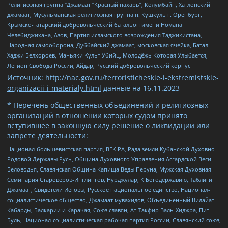
Религиозная группа “Джамаат “Красный пахарь”, Колумбайн, Хатлонский
джамаат, Мусульманская религиозная группа п. Кушкуль г. Оренбург,
Крымско-татарский добровольческий батальон имени Номана
Челебиджихана, Азов, Партия исламского возрождения Таджикистана,
Народная самооборона, Дуббайский джамаат, московская ячейка, Батал-
Хаджи Белхороев, Маньяки Культ Убийц, Молодёжь Которая Улыбается,
Легион Свобода России, Айдар, Русский добровольческий корпус
Источник:
http://nac.gov.ru/terroristicheskie-i-ekstremistskie-
organizacii-i-materialy.html
данные на
16.11.2023
* Перечень общественных объединений и религиозных
организаций в отношении которых судом принято
вступившее в законную силу решение о ликвидации или
запрете деятельности:
Национал-большевистская партия, ВЕК РА, Рада земли Кубанской Духовно
Родовой Державы Русь, Община Духовного Управления Асгардской Веси
Беловодья, Славянская Община Капища Веды Перуна, Мужская Духовная
Семинария Староверов-Инглингов, Нурджулар, К Богодержавию, Таблиги
Джамаат, Свидетели Иеговы, Русское национальное единство, Национал-
социалистическое общество, Джамаат мувахидов, Объединенный Вилайат
Кабарды, Балкарии и Карачая, Союз славян, Ат-Такфир Валь-Хиджра, Пит
Буль, Национал-социалистическая рабочая партия России, Славянский союз,