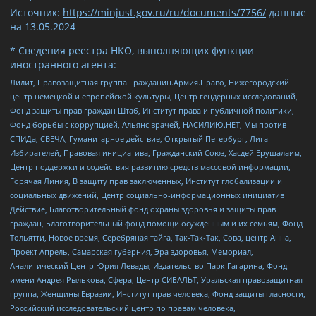
Источник:
https://minjust.gov.ru/ru/documents/7756/
данные
на
13.05.2024
* Сведения реестра НКО, выполняющих функции
иностранного агента:
Лилит, Правозащитная группа Гражданин.Армия.Право, Нижегородский
центр немецкой и европейской культуры, Центр гендерных исследований,
Фонд защиты прав граждан Штаб, Институт права и публичной политики,
Фонд борьбы с коррупцией, Альянс врачей, НАСИЛИЮ.НЕТ, Мы против
СПИДа, СВЕЧА, Гуманитарное действие, Открытый Петербург, Лига
Избирателей, Правовая инициатива, Гражданский Союз, Хасдей Ерушалаим,
Центр поддержки и содействия развитию средств массовой информации,
Горячая Линия, В защиту прав заключенных, Институт глобализации и
социальных движений, Центр социально-информационных инициатив
Действие, Благотворительный фонд охраны здоровья и защиты прав
граждан, Благотворительный фонд помощи осужденным и их семьям, Фонд
Тольятти, Новое время, Серебряная тайга, Так-Так-Так, Сова, центр Анна,
Проект Апрель, Самарская губерния, Эра здоровья, Мемориал,
Аналитический Центр Юрия Левады, Издательство Парк Гагарина, Фонд
имени Андрея Рылькова, Сфера, Центр СИБАЛЬТ, Уральская правозащитная
группа, Женщины Евразии, Институт прав человека, Фонд защиты гласности,
Российский исследовательский центр по правам человека,