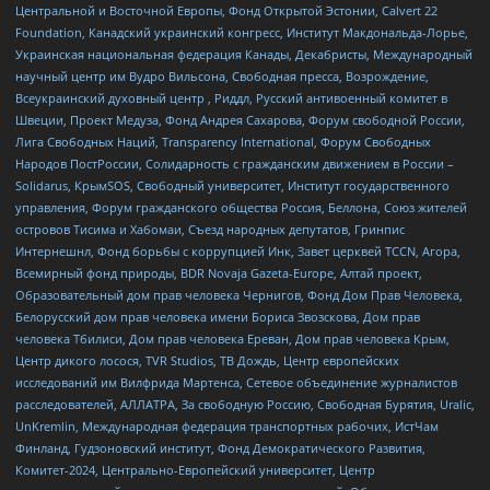
Центральной и Восточной Европы, Фонд Открытой Эстонии, Calvert 22
Foundation, Канадский украинский конгресс, Институт Макдональда-Лорье,
Украинская национальная федерация Канады, Декабристы, Международный
научный центр им Вудро Вильсона, Свободная пресса, Возрождение,
Всеукраинский духовный центр , Риддл, Русский антивоенный комитет в
Швеции, Проект Медуза, Фонд Андрея Сахарова, Форум свободной России,
Лига Свободных Наций, Transparеncy International, Форум Свободных
Народов ПостРоссии, Солидарность с гражданским движением в России –
Solidarus, КрымSOS, Свободный университет, Институт государственного
управления, Форум гражданского общества Россия, Беллона, Союз жителей
островов Тисима и Хабомаи, Съезд народных депутатов, Гринпис
Интернешнл, Фонд борьбы с коррупцией Инк, Завет церквей TCCN, Агора,
Всемирный фонд природы, BDR Novaja Gazeta-Europe, Алтай проект,
Образовательный дом прав человека Чернигов, Фонд Дом Прав Человека,
Белорусский дом прав человека имени Бориса Звозскова, Дом прав
человека Тбилиси, Дом прав человека Ереван, Дом прав человека Крым,
Центр дикого лосося, TVR Studios, ТВ Дождь, Центр европейских
исследований им Вилфрида Мартенса, Сетевое объединение журналистов
расследователей, АЛЛАТРА, За свободную Россию, Свободная Бурятия, Uralic,
UnKremlin, Международная федерация транспортных рабочих, ИстЧам
Финланд, Гудзоновский институт, Фонд Демократического Развития,
Комитет-2024, Центрально-Европейский университет, Центр