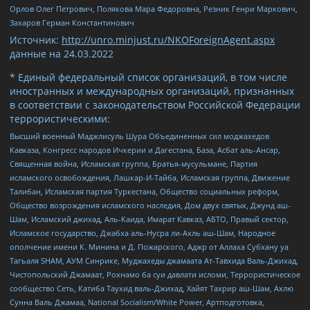
Орлов Олег Петрович, Полякова Мара Федоровна, Резник Генри Маркович,
Захаров Герман Константинович
Источник:
http://unro.minjust.ru/NKOForeignAgent.aspx
данные на
24.03.2022
* Единый федеральный список организаций, в том числе
иностранных и международных организаций, признанных
в соответствии с законодательством Российской Федерации
террористическими:
Высший военный Маджлисуль Шура Объединенных сил моджахедов
Кавказа, Конгресс народов Ичкерии и Дагестана, База, Асбат аль-Ансар,
Священная война, Исламская группа, Братья-мусульмане, Партия
исламского освобождения, Лашкар-И-Тайба, Исламская группа, Движение
Талибан, Исламская партия Туркестана, Общество социальных реформ,
Общество возрождения исламского наследия, Дом двух святых, Джунд аш-
Шам, Исламский джихад, Аль-Каида, Имарат Кавказ, АБТО, Правый сектор,
Исламское государство, Джабха аль-Нусра ли-Ахль аш-Шам, Народное
ополчение имени К. Минина и Д. Пожарского, Аджр от Аллаха Субхану уа
Тагьаля SHAM, АУМ Синрике, Муджахеды джамаата Ат-Тавхида Валь-Джихад,
Чистопольский Джамаат, Рохнамо ба суи давлати исломи, Террористическое
сообщество Сеть, Катиба Таухид валь-Джихад, Хайят Тахрир аш-Шам, Ахлю
Сунна Валь Джамаа, National Socialism/White Power, Артподготовка,