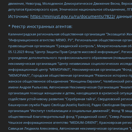
движение, Невоград, Молодежное Демократическое Движение Весна, Верхов
депутатов Красноярского края, Этническое национальное объединение, ЛГ
Источник:
https://minjust.gov.ru/ru/documents/7822/
данные
* Реестр иностранных агентов:
Калининградская региональная общественная организация "Экозащита!-Женсовет", Фонд содействия защите прав и свобод граждан "Общественный вердикт", Фонд "Институт Развития Свободы Информации", Частное учреждение "Информационное агентство МЕМО. РУ", Региональная общественная организация "Общественная комиссия по сохранению наследия академика Сахарова", Фонд поддержки свободы прессы, Санкт-Петербургская общественная правозащитная организация "Гражданский контроль", Межрегиональная общественная организация "Информационно-просветительский центр "Мемориал", Региональный Фонд "Центр Защиты Прав Средств Массовой Информации", с 05.12.2023 Фонд "Центр Защиты Прав Средств массовой информации", Региональная общественная благотворительная организация помощи беженцам и мигрантам "Гражданское содействие", Негосударственное образовательное учреждение дополнительного профессионального образования (повышение квалификации) специалистов "АКАДЕМИЯ ПО ПРАВАМ ЧЕЛОВЕКА", Свердловская региональная общественная организация "Сутяжник", Автономная некоммерческая организация "Центр независимых социологических исследований", Союз общественных объединений "Российский исследовательский центр по правам человека", Региональное общественное учреждение научно-информационный центр "МЕМОРИАЛ", Некоммерческая организация "Фонд защиты гласности", Автономная некоммерческая организация "Институт прав человека", Городская общественная организация "Екатеринбургское общество "МЕМОРИАЛ", Городская общественная организация "Рязанское историко-просветительское и правозащитное общество "Мемориал" (Рязанский Мемориал), Челябинский региональный орган общественной самодеятельности – женское общественное объединение "Женщины Евразии", Челябинский региональный орган общественной самодеятельности "Уральская правозащитная группа", Фонд содействия защите здоровья и социальной справедливости имени Андрея Рылькова, Автономная Некоммерческая Организация "Аналитический Центр Юрия Левады", Автономная некоммерческая организация социальной поддержки населения "Проект Апрель", Региональная общественная организация помощи женщинам и детям, находящимся в кризисной ситуации "Информационно-методический центр "Анна", Фонд содействия развитию массовых коммуникаций и правовому просвещению "Так-так-Так", Фонд содействия устойчивому развитию "Серебряная тайга", Свердловский региональный общественный фонд социальных проектов "Новое время", "Idel.Реалии", Кавказ.Реалии, Крым.Реалии, Телеканал Настоящее Время, Татаро-башкирская служба Радио Свобода (Azatliq Radiosi), Радио Свободная Европа/Радио Свобода (PCE/PC), "Сибирь.Реалии", "Фактограф", Благотворительный фонд помощи осужденным и их семьям, Автономная некоммерческая организация "Институт глобализации и социальных движений", Фонд "В защиту прав заключенных", Частное учреждение "Центр поддержки и содействия развитию средств массовой информации", Пензенский региональный общественный благотворительный фонд "Гражданский союз", "Север.Реалии", Некоммерческая организация Фонд "Правовая инициатива", Общество с ограниченной ответственностью "Радио Свободная Европа/Радио Свобода", Чешское информационное агентство "MEDIUM-ORIENT", Красноярская региональная общественная организация "Мы против СПИДа", Камалягин Денис Николаевич, Маркелов Сергей Евгеньевич, Пономарев Лев Александрович, Савицкая Людмила Алексеевна, Автоно