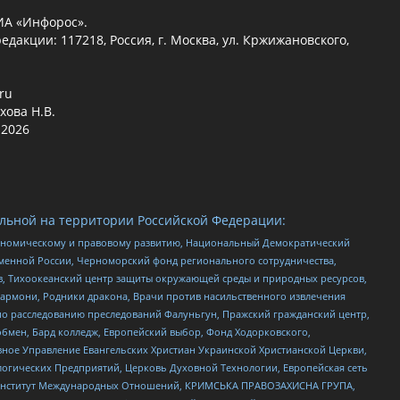
ИА «Инфорос».
едакции: 117218, Россия, г. Москва, ул. Кржижановского,
.ru
хова Н.В.
2026
льной на территории Российской Федерации:
кономическому и правовому развитию, Национальный Демократический
менной России, Черноморский фонд регионального сотрудничества,
, Тихоокеанский центр защиты окружающей среды и природных ресурсов,
 Хармони, Родники дракона, Врачи против насильственного извлечения
по расследованию преследований Фалуньгун, Пражский гражданский центр,
бмен, Бард колледж, Европейский выбор, Фонд Ходорковского,
ное Управление Евангельских Христиан Украинской Христианской Церкви,
огических Предприятий, Церковь Духовной Технологии, Европейская сеть
ий Институт Международных Отношений, КРИМСЬКА ПРАВОЗАХИСНА ГРУПА,