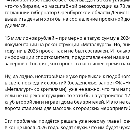
что-то убирали, но масштабной реконструкции за 70 ле
тогдашний губернатор Оренбургской области Денис П
выделить деньги хотя бы на составление проектной д
удивился.
15 миллионов рублей – примерно в такую сумму в 202
документации на реконструкции «Металлурга». Но, вни
году, ни в 2025 проект так и не был составлен. И толь
информации спорткомитета, предоставленной нашим ко
завершён. Говорят, что проект в настоящее время нах
Ну, да ладно, новотройчане уже привыкли к подобного 
в свете последних событий (безденежье, запрет ФК «
«Металлург» со зрителями), уже не важно, что там н
если не на реконструкцию, то хотя бы на устройство 1
клуб второй лиги играет дома без зрителей. И это не 
ворота стадиона для массовых городских мероприятий 
Эти проблемы придётся решать уже новому главе Новот
в конце июля 2026 года. Ходят слухи, что им будет чуж