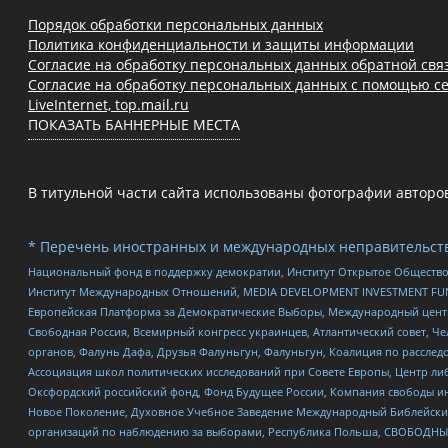
Порядок обработки персональных данных
Политика конфиденциальности и защиты информации
Согласие на обработку персональных данных обратной свя
Согласие на обработку персональных данных с помощью се
LiveInternet, top.mail.ru
ПОКАЗАТЬ БАННЕРНЫЕ МЕСТА
В титульной части сайта использованы фотографии авторов с
* Перечень иностранных и международных неправительств
Национальный фонд в поддержку демократии, Институт Открытое Общество
Институт Международных Отношений, MEDIA DEVELOPMENT INVESTMENT FUND,
Европейская Платформа за Демократические Выборы, Международный цент
Свободная Россия, Всемирный конгресс украинцев, Атлантический совет, Ч
органов, Фалунь Дафа, Друзья Фалуньгун, Фалуньгун, Коалиция по рассле
Ассоциация школ политических исследований при Совете Европы, Центр ли
Оксфордский российский фонд, Фонд Будущее России, Компания свободы ин
Новое Поколение, Духовное Учебное Заведение Международный Библейский
организаций по наблюдению за выборами, Республика Польша, СВОБОДНЫЙ