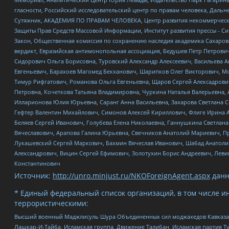
гласности, Российский исследовательский центр по правам человека, Даль
Сутяжник, АКАДЕМИЯ ПО ПРАВАМ ЧЕЛОВЕКА, Центр развития некоммерческих
Защиты Прав Средств Массовой Информации, Институт развития прессы - Си
Закон, Общественная комиссия по сохранению наследия академика Сахаров
вердикт, Евразийская антимонопольная ассоциация, Бедушев Петр Петрови
Сидорович Ольга Борисовна, Туровский Александр Алексеевич, Васильева А
Евгеньевич, Барахоев Магомед Бекханович, Шарипков Олег Викторович, М
Тимур Рифгатович, Романова Ольга Евгеньевна, Щаров Сергей Алексадрови
Петровна, Кочеткова Татьяна Владимировна, Чуркина Наталья Валерьевна, 
Илларионова Юлия Юрьевна, Саранг Анна Васильевна, Захарова Светлана 
Гефтер Валентин Михайлович, Симонов Алексей Кириллович, Флиге Ирина 
Беляев Сергей Иванович, Голубева Елена Николаевна, Ганнушкина Светлана
Вячеславович, Арапова Галина Юрьевна, Свечников Анатолий Мариевич, П
Лукашевский Сергей Маркович, Бахмин Вячеслав Иванович, Шабад Анатоли
Александрович, Вицин Сергей Ефимович, Золотухин Борис Андреевич, Леви
Константинович
Источник:
http://unro.minjust.ru/NKOForeignAgent.aspx
данн
* Единый федеральный список организаций, в том числе и
террористическими:
Высший военный Маджлисуль Шура Объединенных сил моджахедов Кавказа, Ко
Лашкар-И-Тайба, Исламская группа, Движение Талибан, Исламская партия Т