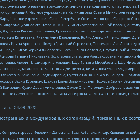
невосточный центр развития гражданских инициатив и социального партнерства, 
 организаций, Частное учреждение в Калининграде Совета Министров северных 
бирь, Частное учреждение в Санкт-Петербурге Совета Министров Северных Стра
а, Информационное агентство МЕМО. РУ, Институт региональной прессы, Инсти
ч, Дзугкоева Регина Николаевна, Кривенко Сергей Владимирович, Милославски
настасия Евгеньевна, Ривина Анна Валерьевна, Бойко Анатолий Николаевич, Дуг
ошель Ирина Ароновна, Шведов Григорий Сергеевич, Пономарев Лев Александро
ч, Цирульников Борис Альбертович, Гасан Ольга Павловна, Паутов Юрий Анато
Акимова Татьяна Николаевна, Золотарева Екатерина Александровна, Рачинский Я
Сергеевна, Аверин Владимир Анатольевич, Щур Татьяна Михайловна, Щур Никола
Анатольевна, Мельникова Валентина Дмитриевна, Вититинова Елена Владимировн
 Алексеевна, Закс Елена Владимировна, Буртина Елена Юрьевна, Гендель Людмил
рохоров Вадим Юрьевич, Шахова Елена Владимировна, Подузов Сергей Васильеви
й Ефимович, Сухих Дарья Николаевна, Орлов Олег Петрович, Добровольская Анн
нсон Лев Семенович, Локшина Татьяна Иосифовна, Орлов Олег Петрович, Поляк
ые на
24.03.2022
ностранных и международных организаций, признанных в соотв
нгресс народов Ичкерии и Дагестана, База, Асбат аль-Ансар, Священная война,
уркестана, Общество социальных реформ, Общество возрождения исламского насл