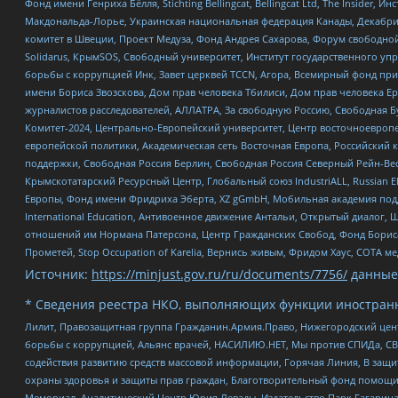
Фонд имени Генриха Бёлля, Stichting Bellingcat, Bellingcat Ltd, The Inside
Макдональда-Лорье, Украинская национальная федерация Канады, Декабрис
комитет в Швеции, Проект Медуза, Фонд Андрея Сахарова, Форум свободной 
Solidarus, КрымSOS, Свободный университет, Институт государственного у
борьбы с коррупцией Инк, Завет церквей TCCN, Агора, Всемирный фонд при
имени Бориса Звозскова, Дом прав человека Тбилиси, Дом прав человека Ер
журналистов расследователей, АЛЛАТРА, За свободную Россию, Свободная Б
Комитет-2024, Центрально-Европейский университет, Центр восточноевроп
европейской политики, Академическая сеть Восточная Европа, Российский к
поддержки, Свободная Россия Берлин, Свободная Россия Северный Рейн-Вест
Крымскотатарский Ресурсный Центр, Глобальный союз IndustriALL, Russian E
Европы, Фонд имени Фридриха Эберта, XZ gGmbH, Мобильная академия поддержк
International Education, Антивоенное движение Антальи, Открытый диало
отношений им Нормана Патерсона, Центр Гражданских Свобод, Фонд Бориса
Прометей, Stop Occupation of Karelia, Вернись живым, Фридом Хаус, СОТА 
Источник:
https://minjust.gov.ru/ru/documents/7756/
данные
* Сведения реестра НКО, выполняющих функции иностранн
Лилит, Правозащитная группа Гражданин.Армия.Право, Нижегородский цент
борьбы с коррупцией, Альянс врачей, НАСИЛИЮ.НЕТ, Мы против СПИДа, СВЕ
содействия развитию средств массовой информации, Горячая Линия, В защ
охраны здоровья и защиты прав граждан, Благотворительный фонд помощи ос
Мемориал, Аналитический Центр Юрия Левады, Издательство Парк Гагарина