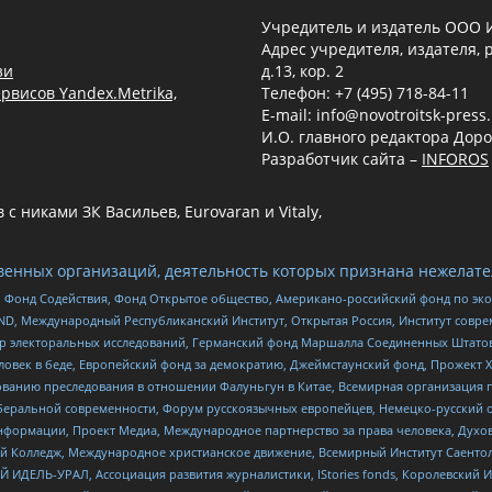
Учредитель и издатель ООО 
Адрес учредителя, издателя, р
зи
д.13, кор. 2
рвисов Yandex.Metrika,
Телефон: +7 (495) 718-84-11
E-mail: info@novotroitsk-press
И.О. главного редактора Доро
Разработчик сайта –
INFOROS
 никами ЗК Васильев, Eurovaran и Vitaly,
енных организаций, деятельность которых признана нежелате
 Фонд Содействия, Фонд Открытое общество, Американо-российский фонд по э
 Международный Республиканский Институт, Открытая Россия, Институт совре
р электоральных исследований, Германский фонд Маршалла Соединенных Штатов
еловек в беде, Европейский фонд за демократию, Джеймстаунский фонд, Прожект
дованию преследования в отношении Фалуньгун в Китае, Всемирная организация 
беральной современности, Форум русскоязычных европейцев, Немецко-русский о
формации, Проект Медиа, Международное партнерство за права человека, Духов
 Колледж, Международное христианское движение, Всемирный Институт Саентол
 ИДЕЛЬ-УРАЛ, Ассоциация развития журналистики, IStories fonds, Королевск