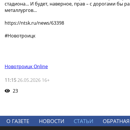
стадиона... И будет, наверное, прав – с дорогами бы 
металлургов...
https://ntsk.ru/news/63398
#Новотроицк
Новотроицк Online
11:15
26.05.2026 16+
23
О ГАЗЕТЕ
НОВОСТИ
СТАТЬИ
ОБРАТНАЯ