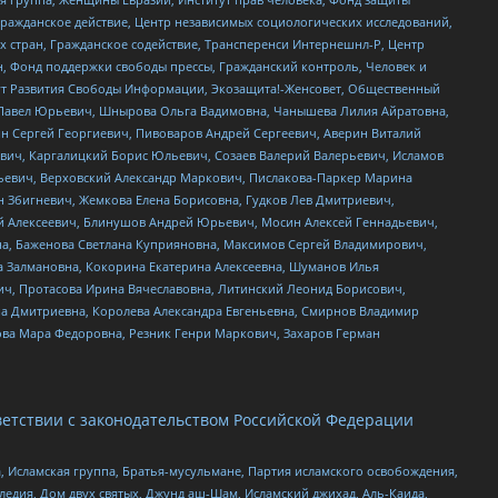
Гражданское действие, Центр независимых социологических исследований,
стран, Гражданское содействие, Трансперенси Интернешнл-Р, Центр
н, Фонд поддержки свободы прессы, Гражданский контроль, Человек и
тут Развития Свободы Информации, Экозащита!-Женсовет, Общественный
й Павел Юрьевич, Шнырова Ольга Вадимовна, Чанышева Лилия Айратовна,
ин Сергей Георгиевич, Пивоваров Андрей Сергеевич, Аверин Виталий
вич, Каргалицкий Борис Юльевич, Созаев Валерий Валерьевич, Исламов
льевич, Верховский Александр Маркович, Пислакова-Паркер Марина
н Збигневич, Жемкова Елена Борисовна, Гудков Лев Дмитриевич,
й Алексеевич, Блинушов Андрей Юрьевич, Мосин Алексей Геннадьевич,
а, Баженова Светлана Куприяновна, Максимов Сергей Владимирович,
а Залмановна, Кокорина Екатерина Алексеевна, Шуманов Илья
ч, Протасова Ирина Вячеславовна, Литинский Леонид Борисович,
а Дмитриевна, Королева Александра Евгеньевна, Смирнов Владимир
ова Мара Федоровна, Резник Генри Маркович, Захаров Герман
етствии с законодательством Российской Федерации
 Исламская группа, Братья-мусульмане, Партия исламского освобождения,
едия, Дом двух святых, Джунд аш-Шам, Исламский джихад, Аль-Каида,