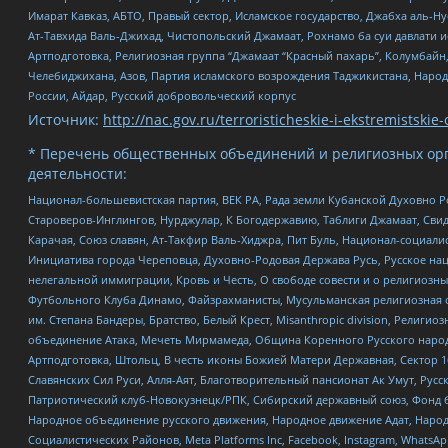
Имарат Кавказ, АБТО, Правый сектор, Исламское государство, Джабха аль-
Ат-Тавхида Валь-Джихад, Чистопольский Джамаат, Рохнамо ба суи давлати и
Артподготовка, Религиозная группа “Джамаат “Красный пахарь”, Колумбайн
Челебиджихана, Азов, Партия исламского возрождения Таджикистана, Народ
России, Айдар, Русский добровольческий корпус
Источник:
http://nac.gov.ru/terroristicheskie-i-ekstremistskie-
* Перечень общественных объединений и религиозных орг
деятельности:
Национал-большевистская партия, ВЕК РА, Рада земли Кубанской Духовно
Староверов-Инглингов, Нурджулар, К Богодержавию, Таблиги Джамаат, Сви
Карачая, Союз славян, Ат-Такфир Валь-Хиджра, Пит Буль, Национал-социал
Инициатива города Череповца, Духовно-Родовая Держава Русь, Русское н
нелегальной иммиграции, Кровь и Честь, О свободе совести и о религиоз
Футбольного Клуба Динамо, Файзрахманисты, Мусульманская религиозная о
им. Степана Бандеры, Братство, Белый Крест, Misanthropic division, Рели
объединение Атака, Мечеть Мирмамеда, Община Коренного Русского народа
Артподготовка, Штольц, В честь иконы Божией Матери Державная, Сектор 1
Славянских Сил Руси, Алля-Аят, Благотворительный пансионат Ак Умут, Русск
Патриотический клуб-Новокузнецк/РПК, Сибирский державный союз, Фонд б
Народное объединение русского движения, Народное движение Адат, Народ
Социалистических Районов, Meta Platforms Inc, Facebook, Instagram, Wha