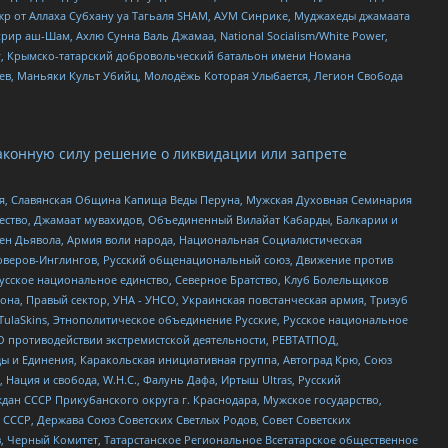
жр от Аллаха Субхану уа Тагьаля SHAM, АУМ Синрике, Муджахеды джамаата
рир аш-Шам, Ахлю Сунна Валь Джамаа, National Socialism/White Power,
рг, Крымско-татарский добровольческий батальон имени Номана
оев, Маньяки Культ Убийц, Молодёжь Которая Улыбается, Легион Свобода
аконную силу решение о ликвидации или запрете
ья, Славянская Община Капища Веды Перуна, Мужская Духовная Семинария
щество, Джамаат мувахидов, Объединенный Вилайат Кабарды, Балкарии и
ден Дьявола, Армия воли народа, Национальная Социалистическая
роверов-Инглингов, Русский общенациональный союз, Движение против
усское национальное единство, Северное Братство, Клуб Болельщиков
а, Правый сектор, УНА - УНСО, Украинская повстанческая армия, Тризуб
 TulaSkins, Этнополитическое объединение Русские, Русское национальное
О противодействии экстремистской деятельности, РЕВТАТПОД,
ы и Единения, Каракольская инициативная группа, Автоград Крю, Союз
 Нация и свобода, W.H.С., Фалунь Дафа, Иртыш Ultras, Русский
ан СССР Прикубанского округа г. Краснодара, Мужское государство,
СССР, Держава Союз Советских Светлых Родов, Совет Советских
в, Черный Комитет, Татарстанское Региональное Всетатарское общественное