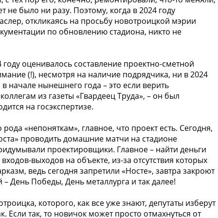
т не было ни разу. Поэтому, когда в 2024 году
аслер, откликаясь на просьбу новотроицкой мэрии
окументации по обновлению стадиона, никто не
4 году оценивалось составление проектно-сметной
мание (!), несмотря на наличие подрядчика, ни в 2024
ко в начале нынешнего года – это если верить
ллегам из газеты «Гвардеец Труда», – он был
одится на госэкспертизе.
рода «непоняткам», главное, что проект есть. Сегодня,
Носта» проводить домашние матчи на стадионе
апридумывали проектировщики. Главное – найти деньги
2 входов-выходов на объекте, из-за отсутствия которых
сарказм, ведь сегодня запретили «Носте», завтра закроют
– День Победы, День металлурга и так далее!
роицка, которого, как все уже знают, депутаты изберут
ак. Если так, то новичок может просто отмахнуться от