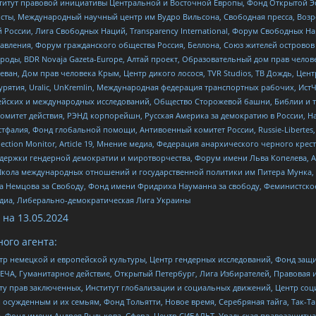
r, Институт правовой инициативы Центральной и Восточной Европы, Фонд Открытой Э
ты, Международный научный центр им Вудро Вильсона, Свободная пресса, Возро
России, Лига Свободных Наций, Transparеncy International, Форум Свободных Н
правления, Форум гражданского общества Россия, Беллона, Союз жителей острово
роды, BDR Novaja Gazeta-Europe, Алтай проект, Образовательный дом прав челов
еван, Дом прав человека Крым, Центр дикого лосося, TVR Studios, ТВ Дождь, Це
урятия, Uralic, UnKremlin, Международная федерация транспортных рабочих, Ист
ейских и международных исследований, Общество Сторожевой башни, Библии и тр
омитет действия, РЭНД корпорейшн, Русская Америка за демократию в России, Н
фалия, Фонд глобальной помощи, Антивоенный комитет России, Russie-Libertes, L
lection Monitor, Article 19, Мнение медиа, Федерация анархического черного кр
и гендерной демократии и миротворчества, Форум имени Льва Копелева, American C
г, Школа международных отношений и государственной политики им Питера Мунка
 Немцова за Свободу, Фонд имени Фридриха Науманна за свободу, Феминистско
медиа, Либерально-демократическая Лига Украины
 на
13.05.2024
ого агента:
р немецкой и европейской культуры, Центр гендерных исследований, Фонд защи
ЧА, Гуманитарное действие, Открытый Петербург, Лига Избирателей, Правовая 
иту прав заключенных, Институт глобализации и социальных движений, Центр 
ужденным и их семьям, Фонд Тольятти, Новое время, Серебряная тайга, Так-Так-
, Фонд имени Андрея Рылькова, Сфера, Центр СИБАЛЬТ, Уральская правозащитна