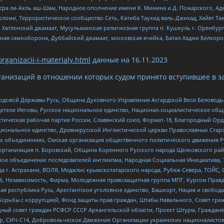
Нусра ли-Ахль аш-Шам, Народное ополчение имени К. Минина и Д. Пожарского, Ад
сломи, Террористическое сообщество Сеть, Катиба Таухид валь-Джихад, Хайят Тах
, Хатлонский джамаат, Мусульманская религиозная группа п. Кушкуль г. Оренбу
ная самооборона, Дуббайский джамаат, московская ячейка, Батал-Хаджи Белхор
organizacii-i-materialy.html
данные на
16.11.2023
анизаций в отношении которых судом принято вступившее в з
 Родовой Державы Русь, Община Духовного Управления Асгардской Веси Беловод
детели Иеговы, Русское национальное единство, Национал-социалистическое об
истическая рабочая партия России, Славянский союз, Формат-18, Благородный Ор
ациональное единство, Древнерусской Инглистической церкви Православных Ста
ных объединениях, Омская организация общественного политического движения Р
рганизация п. Боровский, Община Коренного Русского народа Щелковского район
гиозное объединение последователей инглиизма, Народная Социальная Инициатива,
 г. Астрахани, ВОЛЯ, Меджлис крымскотатарского народа, Рубеж Севера, ТОЙС, 
6, Независимость, Фирма, Молодежная правозащитная группа МПГ, Курсом Правд
ая республика Русь, Арестантское уголовное единство, Башкорт, Нация и свобода,
орьбы с коррупцией, Фонд защиты прав граждан, Штабы Навального, Совет гражд
ный совет граждан РСФСР СССР Архангельской области, Проект Штурм, Граждане 
tsApp, СИЧ-С14, Добровольческое Движение Организации украинских националисто