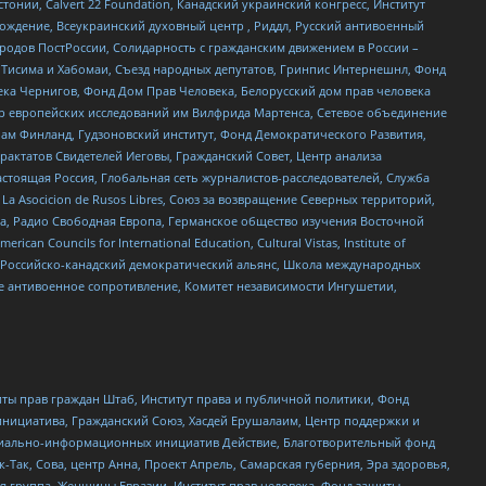
стонии, Calvert 22 Foundation, Канадский украинский конгресс, Институт
ждение, Всеукраинский духовный центр , Риддл, Русский антивоенный
ародов ПостРоссии, Солидарность с гражданским движением в России –
в Тисима и Хабомаи, Съезд народных депутатов, Гринпис Интернешнл, Фонд
ека Чернигов, Фонд Дом Прав Человека, Белорусский дом прав человека
нтр европейских исследований им Вилфрида Мартенса, Сетевое объединение
Чам Финланд, Гудзоновский институт, Фонд Демократического Развития,
актатов Свидетелей Иеговы, Гражданский Совет, Центр анализа
астоящая Россия, Глобальная сеть журналистов-расследователей, Служба
a Asocicion de Rusos Libres, Союз за возвращение Северных территорий,
еста, Радио Свободная Европа, Германское общество изучения Восточной
ouncils for International Education, Cultural Vistas, Institute of
, Российско-канадский демократический альянс, Школа международных
е антивоенное сопротивление, Комитет независимости Ингушетии,
ты прав граждан Штаб, Институт права и публичной политики, Фонд
инициатива, Гражданский Союз, Хасдей Ерушалаим, Центр поддержки и
социально-информационных инициатив Действие, Благотворительный фонд
Так, Сова, центр Анна, Проект Апрель, Самарская губерния, Эра здоровья,
я группа, Женщины Евразии, Институт прав человека, Фонд защиты