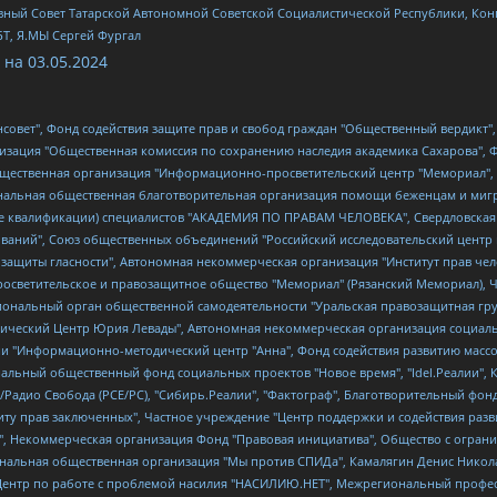
ный Совет Татарской Автономной Советской Социалистической Республики, Кон
БТ, Я.МЫ Сергей Фургал
 на
03.05.2024
мная некоммерческая организация "Центр по работе с проблемой насилия "НАСИЛИЮ.НЕТ", Межрегиональный профессиональный союз работников здравоохранения "Альянс врачей", Юридическое лицо, зарегистрированное в Латвийской Республике, SIA "Medusa Project" (регистрационный номер 40103797863, дата регистрации 10.06.2014), Некоммерческая организация "Фонд по борьбе с коррупцией", Автономная некоммерческая организация "Институт права и публичной политики", Баданин Роман Сергеевич, Гликин Максим Александрович, Железнова Мария Михайловна, Лукьянова Юлия Сергеевна, Маетная Елизавета Витальевна, Маняхин Петр Борисович, Чуракова Ольга Владимировна, Ярош Юлия Петровна, Юридическое лицо "The Insider SIA", зарегистрированное в Риге, Латвийская Республика (дата регистрации 26.06.2015), являющееся администратором доменного имени интернет-издания "The Insider SIA", https://theins.ru, Постернак Алексей Евгеньевич, Рубин Михаил Аркадьевич, Анин Роман Александрович, Юридическое лицо Istories fonds, зарегистрированное в Латвийской Республике (регистрационный номер 50008295751, дата регистрации 24.02.2020), Великовский Дмитрий Александрович, Долинина Ирина Николаевна, Мароховская Алеся Алексеевна, Шлейнов Роман Юрьевич, Шмагун Олеся Валентиновна, Общество с ограниченной ответственностью "Альтаир 2021", Общество с ограниченной ответственностью "Вега 2021", Общество с ограниченной ответственностью "Главный редактор 2021", Общество с ограниченной ответственностью "Ромашки монолит", Важенков Артем Валерьевич, Ивановская областная общественная организация "Центр гендерных исследований", Гурман Юрий Альбертович, Медиапроект "ОВД-Инфо", Егоров Владимир Владимирович, Жилинский Владимир Александрович, Общество с ограниченной ответственностью "ЗП", Иванова София Юрьевна, Карезина Инна Павловна, Кильтау Екатерина Викторовна, Петров Алексей Викторович, Пискунов Сергей Евгеньевич, Смирнов Сергей Сергеевич, Тихонов Михаил Сергеевич, Общество с ограниченной ответственностью "ЖУРНАЛИСТ-ИНОСТРАННЫЙ АГЕНТ", Арапова Галина Юрьевна, Вольтская Татьяна Анатольевна, Американская компания "Mason G.E.S. Anonymous Foundation" (США), являющаяся владельцем интернет-издания https://mnews.world/, Компания "Stichting Bellingcat", зарегистрированная в Нидерландах (дата регистрации 11.07.2018), Захаров Андрей Вячеславович, Клепиковская Екатерина Дмитриевна, Общество с ограниченной ответственностью "МЕМО", Перл Роман Александрович, Симонов Евгений Алексеевич, Соловьева Елена Анатольевна, Сотников Даниил Владимирович, Сурначева Елизавета Дмитриевна, Автономная некоммерческая организация по защите прав человека и информированию населения "Якутия – Наше Мнение", Общество с ограниченной ответственностью "Москоу диджитал медиа", с 26.01.2023 Общество с ограниченной ответственностью "Чайка Белые сады", Ветошкина Валерия Валерьевна, Заговора Максим Александрович, Межрегиональное общественное движение "Российская ЛГБТ - сеть", Оленичев Максим Владимирович, Павлов Иван Юрьевич, Скворцова Елена Сергеевна, Общество с ограниченной ответственностью "Как бы инагент", Кочетков Игорь Викторович, Общество с ограниченной ответственностью "Честные выборы", Еланчик Олег Александрович, Общество с ограниченной ответственностью "Нобелевский призыв", Гималова Регина Эмилевна, Григорьев Андрей Валерьевич, Григорьева Алина Александровна, Ассоциация по содействию защите прав призывников, альтернативнослужащих и военнослужащих "Правозащитная группа "Гражданин.Армия.Право", Хисамова Регина Фаритовна, Автономная некоммерческая организация по реализации социально-правовых программ "Лилит", Дальн