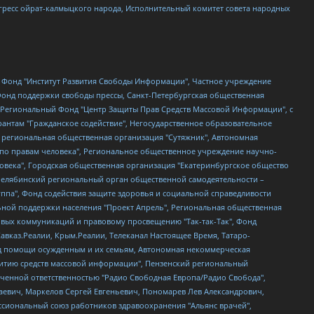
гресс ойрат-калмыцкого народа, Исполнительный комитет совета народных
евосточное общественное движение "Маяк", Санкт-Петербургская ЛГБТ-инициативная группа "Выход", Инициативная группа ЛГБТ+ "Реверс", Алексеев Андрей Викторович, Бекбулатова Таисия Львовна, Беляев Иван Михайлович, Владыкина Елена Сергеевна, Гельман Марат Александрович, Никульшина Вероника Юрьевна, Толоконникова Надежда Андреевна, Шендерович Виктор Анатольевич, Общество с ограниченной ответственностью "Данное сообщение", Общество с ограниченной ответственностью Издательский дом "Новая глава", Айнбиндер Александра Александровна, Московский комьюнити-центр для ЛГБТ+инициатив, Благотворительный фонд развития филантропии, Deutsche Welle (Германия, Kurt-Schumacher-Strasse 3, 53113 Bonn), Борзунова Мария Михайловна, Воробьев Виктор Викторович, Голубева Анна Львовна, Константинова Алла Михайловна, Малкова Ирина Владимировна, Мурадов Мурад Абдулгалимович, Осетинская Елизавета Николаевна, Понасенков Евгений Николаевич, Ганапольский Матвей Юрьевич, Киселев Евгений Алексеевич, Борухович Ирина Григорьевна, Дремин Иван Тимофеевич, Дубровский Дмитрий Викторович, Красноярская региональная общественная организация поддержки и развития альтернативных образовательных технологий и межкультурных коммуникаций "ИНТЕРРА", Маяковская Екатерина Алексеевна, Фейгин Марк Захарович, Филимонов Андрей Викторович, Дзугкоева Регина Николаевна, Доброхотов Роман Александрович, Дудь Юрий Александрович, Елкин Сергей Владимирович, Кругликов Кирилл Игоревич, Сабунаева Мария Леонидовна, Семенов Алексей Владимирович, Шаинян Карен Багратович, Шульман Екатерина Михайловна, Асафьев Артур Валерьевич, Вахштайн Виктор Семенович, Венедиктов Алексей Алексеевич, Лушникова Екатерина Евгеньевна, Волков Леонид Михайлович, Невзоров Александр Глебович, Пархоменко Сергей Борисович, Сироткин Ярослав Николаевич, Кара-Мурза Владимир Владимирович, Баранова Наталья Владимировна, Гозман Леонид Яковлевич, Кагарлицкий Борис Юльевич, Климарев Михаил Валерьевич, Милов Владимир Станиславович, Автономная некоммерческая организация Краснодарский центр современного искусства "Типография", Моргенштерн Алишер Тагирович, Соболь Любовь Эдуардовна, Общество с ограниченной ответственностью "ЛИЗА НОРМ", Каспаров Гарри Кимович, Ходорковский Михаил Борисович, Общество с ограниченной ответственностью "Апрельские тезисы", Данилович Ирина Брониславовна, Кашин Олег Владимирович, Петров Николай Владимирович, Пивоваров Алексей Владимирович, Соколов Михаил Владимирович, Цветкова Юлия Владимировна, Чичваркин Евгений Александрович, Комитет против пыток/Команда против пыток, Общество с ограниченной ответственностью "Первый научный", Общество с ограниченной ответственностью "Вертолет и ко", Белоцерковская Вероника Борисовна, Кац Максим Евгеньевич, Лазарева Татьяна Юрьевна, Шаведдинов Руслан Табризович, Яшин Илья Валерьевич, Общество с ограниченной ответственностью "Иноагент ААВ", Алешковский Дмитрий Петрович, Альбац Евгения Марковна, Быков Дмитрий Львович, Галямина Юлия Евгеньевна, Лойко Сергей Леонидович, Мартынов Кирилл Константинович, Медведев Сергей Александрович, Крашенинников Федор Геннадиевич, Гордеева Катерина Вл