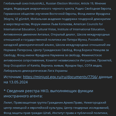
Глобальный союз IndustriALL, Russian Election Monitor, Article 19, Мнение
медиа, Федерация анархического черного креста, Радио Свободная Европа,
Германское общество изучения Восточной Европы, Фонд имени Фридриха
Эберта, XZ gGmbH, Мобильная академия поддержки гендерной демократии
и миротворчества, Форум имени Льва Копелева, American Councils for
International Education, Cultural Vistas, Institute of International Education,
Антивоенное движение Антальи, Открытый диалог, Школа международных
отношений и государственной политики им Питера Мунка, Российско-
канадский демократический альянс, Школа международных отношений им
Нормана Патерсона, Центр Гражданских Свобод, Фонд Бориса Немцова за
Свободу, Фонд имени Фридриха Науманна за свободу, Феминистское
антивоенное сопротивление, Комитет независимости Ингушетии, Прометей,
Stop Occupation of Karelia, Вернись живым, Фридом Хаус, СОТА медиа,
Либерально-демократическая Лига Украины
Источник:
https://minjust.gov.ru/ru/documents/7756/
данные
на
13.05.2024
* Сведения реестра НКО, выполняющих функции
иностранного агента:
Лилит, Правозащитная группа Гражданин.Армия.Право, Нижегородский
центр немецкой и европейской культуры, Центр гендерных исследований,
Фонд защиты прав граждан Штаб, Институт права и публичной политики,