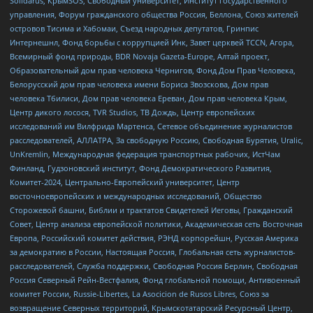
Solidarus, КрымSOS, Свободный университет, Институт государственного
управления, Форум гражданского общества Россия, Беллона, Союз жителей
островов Тисима и Хабомаи, Съезд народных депутатов, Гринпис
Интернешнл, Фонд борьбы с коррупцией Инк, Завет церквей TCCN, Агора,
Всемирный фонд природы, BDR Novaja Gazeta-Europe, Алтай проект,
Образовательный дом прав человека Чернигов, Фонд Дом Прав Человека,
Белорусский дом прав человека имени Бориса Звозскова, Дом прав
человека Тбилиси, Дом прав человека Ереван, Дом прав человека Крым,
Центр дикого лосося, TVR Studios, ТВ Дождь, Центр европейских
исследований им Вилфрида Мартенса, Сетевое объединение журналистов
расследователей, АЛЛАТРА, За свободную Россию, Свободная Бурятия, Uralic,
UnKremlin, Международная федерация транспортных рабочих, ИстЧам
Финланд, Гудзоновский институт, Фонд Демократического Развития,
Комитет-2024, Центрально-Европейский университет, Центр
восточноевропейских и международных исследований, Общество
Сторожевой башни, Библии и трактатов Свидетелей Иеговы, Гражданский
Совет, Центр анализа европейской политики, Академическая сеть Восточная
Европа, Российский комитет действия, РЭНД корпорейшн, Русская Америка
за демократию в России, Настоящая Россия, Глобальная сеть журналистов-
расследователей, Служба поддержки, Свободная Россия Берлин, Свободная
Россия Северный Рейн-Вестфалия, Фонд глобальной помощи, Антивоенный
комитет России, Russie-Libertes, La Asocicion de Rusos Libres, Союз за
возвращение Северных территорий, Крымскотатарский Ресурсный Центр,