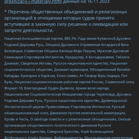
organizacii-i-materialy.html
данные на
16.11.2023
* Перечень общественных объединений и религиозных
организаций в отношении которых судом принято
вступившее в законную силу решение о ликвидации или
запрете деятельности:
Национал-большевистская партия, ВЕК РА, Рада земли Кубанской Духовно
Родовой Державы Русь, Община Духовного Управления Асгардской Веси
Беловодья, Славянская Община Капища Веды Перуна, Мужская Духовная
Семинария Староверов-Инглингов, Нурджулар, К Богодержавию, Таблиги
Джамаат, Свидетели Иеговы, Русское национальное единство, Национал-
социалистическое общество, Джамаат мувахидов, Объединенный Вилайат
Кабарды, Балкарии и Карачая, Союз славян, Ат-Такфир Валь-Хиджра, Пит
Буль, Национал-социалистическая рабочая партия России, Славянский союз,
Формат-18, Благородный Орден Дьявола, Армия воли народа,
Национальная Социалистическая Инициатива города Череповца, Духовно-
Родовая Держава Русь, Русское национальное единство, Древнерусской
Инглистической церкви Православных Староверов-Инглингов, Русский
общенациональный союз, Движение против нелегальной иммиграции,
Кровь и Честь, О свободе совести и о религиозных объединениях, Омская
организация общественного политического движения Русское
национальное единство, Северное Братство, Клуб Болельщиков
Футбольного Клуба Динамо, Файзрахманисты, Мусульманская религиозная