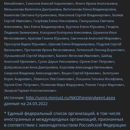
Михайлович, Симонов Алексей Кириллович, Флиге Ирина Анатольевна,
Мельникова Валентина Дмитриевна, Вититинова Елена Владимировна,
Баженова Светлана Куприяновна, Максимов Сергей Владимирович, Беляев
Сергей Иванович, Голубева Елена Николаевна, Ганнушкина Светлана
Алексеевна, Закс Елена Владимировна, Буртина Елена Юрьевна, Гендель
Людмила Залмановна, Кокорина Екатерина Алексеевна, Шуманов Илья
Вячеславович, Арапова Галина Юрьевна, Свечников Анатолий Мариевич,
Прохоров Вадим Юрьевич, Шахова Елена Владимировна, Подузов Сергей
Васильевич, Протасова Ирина Вячеславовна, Литинский Леонид Борисович,
Лукашевский Сергей Маркович, Бахмин Вячеслав Иванович, Шабад
Анатолий Ефимович, Сухих Дарья Николаевна, Орлов Олег Петрович,
Добровольская Анна Дмитриевна, Королева Александра Евгеньевна,
Смирнов Владимир Александрович, Вицин Сергей Ефимович, Золотухин
Борис Андреевич, Левинсон Лев Семенович, Локшина Татьяна Иосифовна,
Орлов Олег Петрович, Полякова Мара Федоровна, Резник Генри Маркович,
Захаров Герман Константинович
Источник:
http://unro.minjust.ru/NKOForeignAgent.aspx
данные на
24.03.2022
* Единый федеральный список организаций, в том числе
иностранных и международных организаций, признанных
в соответствии с законодательством Российской Федерации