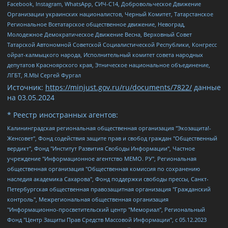
Facebook, Instagram, WhatsApp, СИЧ-С14, Добровольческое Движение
Организации украинских националистов, Черный Комитет, Татарстанское
Региональное Всетатарское общественное движение, Невоград,
Молодежное Демократическое Движение Весна, Верховный Совет
Татарской Автономной Советской Социалистической Республики, Конгресс
ойрат-калмыцкого народа, Исполнительный комитет совета народных
депутатов Красноярского края, Этническое национальное объединение,
ЛГБТ, Я.МЫ Сергей Фургал
Источник:
https://minjust.gov.ru/ru/documents/7822/
данные
на
03.05.2024
* Реестр иностранных агентов:
Калининградская региональная общественная организация "Экозащита!-Женсовет", Фонд содействия защите прав и свобод граждан "Общественный вердикт", Фонд "Институт Развития Свободы Информации", Частное учреждение "Информационное агентство МЕМО. РУ", Региональная общественная организация "Общественная комиссия по сохранению наследия академика Сахарова", Фонд поддержки свободы прессы, Санкт-Петербургская общественная правозащитная организация "Гражданский контроль", Межрегиональная общественная организация "Информационно-просветительский центр "Мемориал", Региональный Фонд "Центр Защиты Прав Средств Массовой Информации", с 05.12.2023 Фонд "Центр Защиты Прав Средств массовой информации", Региональная общественная благотворительная организация помощи беженцам и мигрантам "Гражданское содействие", Негосударственное образовательное учреждение дополнительного профессионального образования (повышение квалификации) специалистов "АКАДЕМИЯ ПО ПРАВАМ ЧЕЛОВЕКА", Свердловская региональная общественная организация "Сутяжник", Автономная некоммерческая организация "Центр независимых социологических исследований", Союз общественных объединений "Российский исследовательский центр по правам человека", Региональное общественное учреждение научно-информационный центр "МЕМОРИАЛ", Некоммерческая организация "Фонд защиты гласности", Автономная некоммерческая организация "Институт прав человека", Городская общественная организация "Екатеринбургское общество "МЕМОРИАЛ", Городская общественная организация "Рязанское историко-просветительское и правозащитное общество "Мемориал" (Рязанский Мемориал), Челябинский региональный орган общественной самодеятельности – женское общественное объединение "Женщины Евразии", Челябинский региональный орган общественной самодеятельности "Уральская правозащитная группа", Фонд содействия защите здоровья и социальной справедливости имени Андрея Рылькова, Автономная Некоммерческая Организация "Аналитический Центр Юрия Левады", Автономная некоммерческая организация социальной поддержки населения "Проект Апрель", Региональная общественная организация помощи женщинам и детям, находящимся в кризисной ситуации "Информационно-методический центр "Анна", Фонд содействия развитию массовых коммуникаций и правовому просвещению "Так-так-Так", Фонд содействия устойчивому развитию "Серебряная тайга", Свердловский региональный общественный фонд социальных проектов "Новое время", "Idel.Реалии", Кавказ.Реалии, Крым.Реалии, Телеканал Настоящее Время, Татаро-башкирская служба Радио Свобода (Azatliq Radiosi), Радио Свободная Европа/Радио Свобода (PCE/PC), "Сибирь.Реалии", "Фактограф", Благотворительный фонд помощи осужденным и их семьям, Автономная некоммерческая организация "Институт глобализации и социальных движений", Фонд "В защиту прав заключенных", Частное учреждение "Центр поддержки и содействия развитию средств массовой информации", Пензенский региональный общественный благотворительный фонд "Гражданский союз", "Север.Реалии", Некоммерческая организация Фонд "Правовая инициатива", Общество с ограниченной ответственностью "Радио Свободная Европа/Радио Свобода", Чешское информационное агентство "MEDIUM-ORIENT", Красноярская региональная общественная организация "Мы против СПИДа", Камалягин Денис Николаевич, Маркелов Сергей Евгеньевич, Пономарев Лев Александрович, Савицкая Людмила Алексеевна, Автономная некоммерческая организация "Центр по работе с проблемой насилия "НАСИЛИЮ.НЕТ", Межрегиональный профессиональный союз работников здравоохранения "Альянс врачей", Юридическое лицо, зарегистрированное в Латвийской Республике, SIA "Medusa Project" (регистрационный номер 40103797863, дата регистрации 10.06.2014), Некоммерческая организация "Фонд по борьбе с коррупцией", Автономная некоммерческая организация "Институт права и публичной политики", Баданин Роман Сергеевич, Гликин Максим Александрович, Железнова Мария Михайловна, Лукьянова Юлия Сергеевна, Маетная Елизавета Витальевна, Маняхин Петр Борисович, Чуракова Ольга Владимировна, Ярош Юлия Петровна, Юридическое лицо "The Insider SIA", зарегистрированное в Риге, Латвийская Республика (дата регистрации 26.06.2015), являющееся администратором доменного имени интернет-издания "The Insider SIA", https://theins.ru, Постернак Алексей Евгеньевич, Рубин Михаил Аркадьевич, Анин Роман Александрович, Юридическое лицо Istories fonds, зарегистрированное в Латвийской Республике (регистрационный номер 50008295751, дата регистрации 24.02.2020), Великовский Дмитрий Александрович, Долинина Ирина Николаевна, Мароховская Алеся Алексеевна, Шлейнов Роман Юрьевич, Шмагун Олеся Валентиновна, Общество с ограниченной ответственностью "Альтаир 2021", Общество с ограниченной ответственностью "Вега 2021", Общество с ограниченной ответственностью "Главный редактор 2021", Общество с ограниченной ответственностью "Ромашки монолит", Важенков Артем Валерьевич, Ивановская областная общественная организация "Центр гендерных исследований", Гурман Юрий Альбертович, Медиапроект "ОВД-Инфо", Егоров Владимир Владимирович, Жилинский Владимир Александрович, Общество с ограниченной ответственностью "ЗП", Иванова София Юрьевна, Карезина Инна Павловна, Кильтау Екатерина Викторовна, Петров Алексей Викторович, Пискунов Сергей Евгеньевич, Смирнов Сергей Сергеевич, Тихонов Михаил Сергеевич, Общество с ограниченной ответственностью "ЖУРНАЛИСТ-ИНОСТРАННЫЙ АГЕНТ", Арапова Галина Юрьевна, Вольтская Татьяна Анатольевна, Американская компания "Mason G.E.S. Anonymous Foundation" (США), являющаяся владельцем интернет-издания https://mnews.world/, Компания "Stichting Bellingcat", зарегистрированная в Нидерландах (дата регистрации 11.07.2018), Захаров Андрей Вячеславович, Клепиковская Екатерина Дмитриевна, Общество с ограниченной ответственностью "МЕМО", Перл Роман Александрович, Симонов Евгений Алексеевич, Соловьева Елена Анатольевна, Сотников Даниил Владимирович, Сурначева Елизавета Дмитриевна, Автономная некоммерческая организация по защите прав человека и информированию населения "Якутия – Наше Мнение", Общество с ограниченной ответственностью "Москоу диджитал медиа", с 26.01.2023 Общество с ограниченной ответственностью "Чайка Белые сады", Ветошкина Валерия Валерьевна, Заговора Максим Александрович, Межрегиональное общественное движение "Российская ЛГБТ - сеть", Оленичев Максим Владимирович, Павлов Иван Юрьевич, Скворцова Елена Сергеевна, Общество с ограниченной ответственностью "Как бы инагент", Кочетков Игорь Викторович, Общество с ограниченной ответственностью "Честные выборы", Еланчик Олег Александрович, Общество с ограниченной ответственностью "Нобелевский призыв", Гималова Регина Эмилевна, Григорьев Андрей Валерьевич, Григорьева Алина Александровна, Ассоциация по содействию защите прав призывников, альтернативнослужащих и военнослужащих "Правозащитная группа "Гражданин.Армия.Право", Хисамова Регина Фаритовна, Автономная некоммерческая организация по реализации социально-правовых программ "Лилит", Дальневосточное общественное движение "Маяк", Санкт-Петербургская ЛГБТ-инициативная группа "Выход", Инициативная группа ЛГБТ+ "Реверс", Алексеев Андрей Викторович, Бекбулатова Таисия Львовна, Беляев Иван Михайлович, Владыкина Елена Сергеевна, Гельман Марат Александрович, Никульшина Вероника Юрьевна, Толоконникова Надежда Андреевна, Шендерович Виктор Анатольевич, Общество с ограниченной ответственностью "Данное сообщение", Общество с ограниченной ответственностью Издательский дом "Новая глава", Айнбиндер Александра Александровна, Московский комьюнити-центр для ЛГБТ+инициатив, Благотворительный фонд развития филантропии, Deutsche Welle (Германия, Kurt-Schumacher-Strasse 3, 53113 Bonn), Борзунова Мария Михайловна, Воробьев Виктор Викторович, Голубева Анна Львовна, Константинова Алла Михайловна, Малкова Ирина Владимировна, Мурадов Мурад Абдулгалимович, Осетинская Елизавета Николаевна, Понасенков Евгений Николаевич, Ганапольский Матвей Юрьевич, Киселев Евгений Алексеевич, Борухович Ирина Григорьевна, Дремин Иван Тимофеевич, Дубровский Дмитрий Викторович, Красноярская региональная общественная организация поддержки и развития альтернативных образовательных технологий и межкультурных коммуникаций "ИНТЕРРА", Маяковская Екатерина Алексеевна, Фейгин Марк Захарович, Филимонов Андрей Викторович, Дзугкоева Регина Николаевна, Доброхотов Роман Александрович, Дудь Юрий Александрович, Елкин Сергей Владимирович, Кругликов Кирилл Игоревич, Сабунаева Мария Леонидовна, Семенов Алексей Владимирович, Шаинян Карен Багратович, Шульман Екатерина Михайловна, Асафьев Артур Валерьевич, Вахштайн Виктор Семенович, Венедиктов Алексей Алексеевич, Лушникова Екатерина Евгеньевна, Волков Леонид Михайлович, Невзоров Александр Глебович, Пархоменко Сергей Борисович, Сироткин Ярослав Николаевич, Кара-Мурза Владимир Владимирович, Баранова Наталья Владимировна, Гозман Леонид Яковлевич, Кагарлицкий Борис Юльевич, Климарев Михаил Валерьевич, Милов Владимир Станиславович, Автономная некоммерческая организация Краснодарский центр современного искусства "Типография", Моргенштерн Алишер Тагирович, Соболь Любовь Эдуардовна, Общество с ограниченной ответственностью "ЛИЗА НОРМ", Каспаров Гарри Кимович, Ходорковский Михаил Борисович, Общество с ограниченной ответственностью "Апрельские тезисы", Данилович Ирина Брониславовна, Кашин Олег Владимирович, Петров Николай Владимирович, Пивоваров Алексей Владимирович, Соколов Михаил Владимирович, Цветкова Юлия Владимировна, Чичваркин Евгений Александрович, Комитет против пыток/Команда против пыток, Общество с ограниченной ответственностью "Первый научный", Общество с ограниченной ответственностью "Вертолет и ко", Белоцерковская Вероника Борисовна, Кац Максим Евгеньевич, Лазарева Татьяна Юрьевна, Шаведдинов Руслан Табризович, Яшин Илья Валерьевич, Общество с ограниченной ответственностью "Иноагент ААВ", Алешковский Дмитрий Петрович, Альбац Евгения Марковна, Быков Дмитрий Львович, Галямина Юлия Евгеньевна, Лойко Сергей Леонидович, Мартынов Кирилл Константинович, Медведев Сергей Александрович, Крашенинников Федор Геннадиевич, Гордеева Катерина Вл