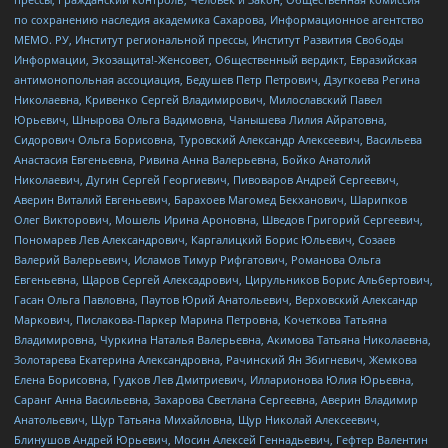
по сохранению наследия академика Сахарова, Информационное агентство
МЕМО. РУ, Институт региональной прессы, Институт Развития Свободы
Информации, Экозащита!-Женсовет, Общественный вердикт, Евразийская
антимонопольная ассоциация, Бедушев Петр Петрович, Дзугкоева Регина
Николаевна, Кривенко Сергей Владимирович, Милославский Павел
Юрьевич, Шнырова Ольга Вадимовна, Чанышева Лилия Айратовна,
Сидорович Ольга Борисовна, Туровский Александр Алексеевич, Васильева
Анастасия Евгеньевна, Ривина Анна Валерьевна, Бойко Анатолий
Николаевич, Дугин Сергей Георгиевич, Пивоваров Андрей Сергеевич,
Аверин Виталий Евгеньевич, Барахоев Магомед Бекханович, Шарипков
Олег Викторович, Мошель Ирина Ароновна, Шведов Григорий Сергеевич,
Пономарев Лев Александрович, Каргалицкий Борис Юльевич, Созаев
Валерий Валерьевич, Исламов Тимур Рифгатович, Романова Ольга
Евгеньевна, Щаров Сергей Алексадрович, Цирульников Борис Альбертович,
Гасан Ольга Павловна, Паутов Юрий Анатольевич, Верховский Александр
Маркович, Пислакова-Паркер Марина Петровна, Кочеткова Татьяна
Владимировна, Чуркина Наталья Валерьевна, Акимова Татьяна Николаевна,
Золотарева Екатерина Александровна, Рачинский Ян Збигневич, Жемкова
Елена Борисовна, Гудков Лев Дмитриевич, Илларионова Юлия Юрьевна,
Саранг Анна Васильевна, Захарова Светлана Сергеевна, Аверин Владимир
Анатольевич, Щур Татьяна Михайловна, Щур Николай Алексеевич,
Блинушов Андрей Юрьевич, Мосин Алексей Геннадьевич, Гефтер Валентин