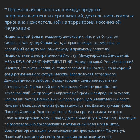
* Перечень иностранных и международных
неправительственных организаций, деятельность которых
признана нежелательной на территории Российской
Федерации:
Национальный фонд в поддержку демократии, Институт Открытое
Общество Фонд Содействия, Фонд Открытое общество, Американо-
российский фонд по экономическому и правовому развитию,
Национальный Демократический Институт Международных Отношений,
MEDIA DEVELOPMENT INVESTMENT FUND, Международный Республиканский
Институт, Открытая Россия, Институт современной России, Черноморский
фонд регионального сотрудничества, Европейская Платформа за
Демократические Выборы, Международный центр электоральных
исследований, Германский фонд Маршалла Соединенных Штатов,
Тихоокеанский центр защиты окружающей среды и природных ресурсов,
Свободная Россия, Всемирный конгресс украинцев, Атлантический совет,
Человек в беде, Европейский фонд за демократию, Джеймстаунский фонд,
Прожект Хармони, Родники дракона, Врачи против насильственного
извлечения органов, Фалунь Дафа, Друзья Фалуньгун, Фалуньгун, Коалиция
по расследованию преследования в отношении Фалуньгун в Китае,
Всемирная организация по расследованию преследований Фалуньгун,
Пражский гражданский центр, Ассоциация школ политических