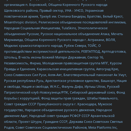
организация п. Боровский, Община Коренного Русского народа
Щелковского района, Правый сектор, УНА - УНСО, Украинская
повстанческая армия, Тризуб им. Степана Бандеры, Братство, Белый Крест,
Misanthropic division, Религиозное объединение последователей инглиизма,
Народная Социальная Инициатива, TulaSkins, Этнополитическое
объединение Русские, Русское национальное объединение Атака, Мечеть
Мирмамеда, Община Коренного Русского народа г. Астрахани, ВОЛЯ,
Меджлис крымскотатарского народа, Рубеж Севера, ТОЙС, О
противодействии экстремистской деятельности, РЕВТАТПОД, Артподготовка,
Штольц, В честь иконы Божией Матери Державная, Сектор 16,
Независимость, Фирма, Молодежная правозащитная группа МПГ, Курсом
Правды и Единения, Каракольская инициативная группа, Автоград Крю,
Союз Славянских Сил Руси, Алля-Аят, Благотворительный пансионат Ак Умут,
Русская республика Русь, Арестантское уголовное единство, Башкорт, Нация
и свобода, Нация и свобода, W.H.С., Фалунь Дафа, Иртыш Ultras, Русский
Патриотический клуб-Новокузнецк/РПК, Сибирский державный союз, Фонд
борьбы с коррупцией, Фонд защиты прав граждан, Штабы Навального,
Совет граждан СССР Прикубанского округа г. Краснодара, Мужское
государство, Народное объединение русского движения, Народное
движение Адат, Народный совет граждан РСФСР СССР Архангельской
области, Проект Штурм, Граждане СССР, Держава Союз Советских Светлых
Родов, Совет Советских Социалистических Районов, Meta Platforms Inc,