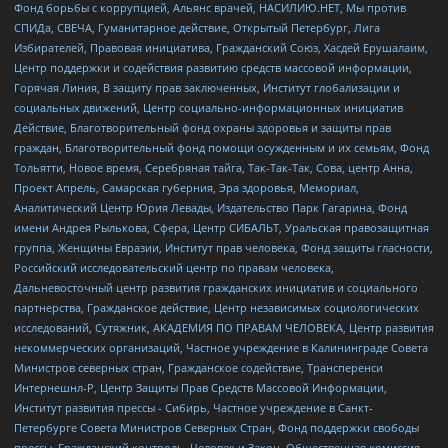
Фонд борьбы с коррупцией, Альянс врачей, НАСИЛИЮ.НЕТ, Мы против
СПИДа, СВЕЧА, Гуманитарное действие, Открытый Петербург, Лига
Избирателей, Правовая инициатива, Гражданский Союз, Хасдей Ерушалаим,
Центр поддержки и содействия развитию средств массовой информации,
Горячая Линия, В защиту прав заключенных, Институт глобализации и
социальных движений, Центр социально-информационных инициатив
Действие, Благотворительный фонд охраны здоровья и защиты прав
граждан, Благотворительный фонд помощи осужденным и их семьям, Фонд
Тольятти, Новое время, Серебряная тайга, Так-Так-Так, Сова, центр Анна,
Проект Апрель, Самарская губерния, Эра здоровья, Мемориал,
Аналитический Центр Юрия Левады, Издательство Парк Гагарина, Фонд
имени Андрея Рылькова, Сфера, Центр СИБАЛЬТ, Уральская правозащитная
группа, Женщины Евразии, Институт прав человека, Фонд защиты гласности,
Российский исследовательский центр по правам человека,
Дальневосточный центр развития гражданских инициатив и социального
партнерства, Гражданское действие, Центр независимых социологических
исследований, Сутяжник, АКАДЕМИЯ ПО ПРАВАМ ЧЕЛОВЕКА, Центр развития
некоммерческих организаций, Частное учреждение в Калининграде Совета
Министров северных стран, Гражданское содействие, Трансперенси
Интернешнл-Р, Центр Защиты Прав Средств Массовой Информации,
Институт развития прессы - Сибирь, Частное учреждение в Санкт-
Петербурге Совета Министров Северных Стран, Фонд поддержки свободы
прессы, Гражданский контроль, Человек и Закон, Общественная комиссия