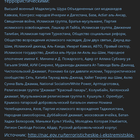
террористическими:
Высший военный Маджлисуль Шура Объединенных сил моджахедов
Кавказа, Конгресс народов Ичкерии и Дагестана, База, Асбат аль-Ансар,
Священная война, Исламская группа, Братья-мусульмане, Партия
исламского освобождения, Лашкар-И-Тайба, Исламская группа, Движение
Талибан, Исламская партия Туркестана, Общество социальных реформ,
Общество возрождения исламского наследия, Дом двух святых, Джунд аш-
Шам, Исламский джихад, Аль-Каида, Имарат Кавказ, АБТО, Правый сектор,
Исламское государство, Джабха аль-Нусра ли-Ахль аш-Шам, Народное
ополчение имени К. Минина и Д. Пожарского, Аджр от Аллаха Субхану уа
Тагьаля SHAM, АУМ Синрике, Муджахеды джамаата Ат-Тавхида Валь-Джихад,
Чистопольский Джамаат, Рохнамо ба суи давлати исломи, Террористическое
сообщество Сеть, Катиба Таухид валь-Джихад, Хайят Тахрир аш-Шам, Ахлю
Сунна Валь Джамаа, National Socialism/White Power, Артподготовка,
Религиозная группа “Джамаат “Красный пахарь”, Колумбайн, Хатлонский
джамаат, Мусульманская религиозная группа п. Кушкуль г. Оренбург,
Крымско-татарский добровольческий батальон имени Номана
Челебиджихана, Азов, Партия исламского возрождения Таджикистана,
Народная самооборона, Дуббайский джамаат, московская ячейка, Батал-
Хаджи Белхороев, Маньяки Культ Убийц, Молодёжь Которая Улыбается,
Легион Свобода России, Айдар, Русский добровольческий корпус
Источник:
http://nac.gov.ru/terroristicheskie-i-ekstremistskie-