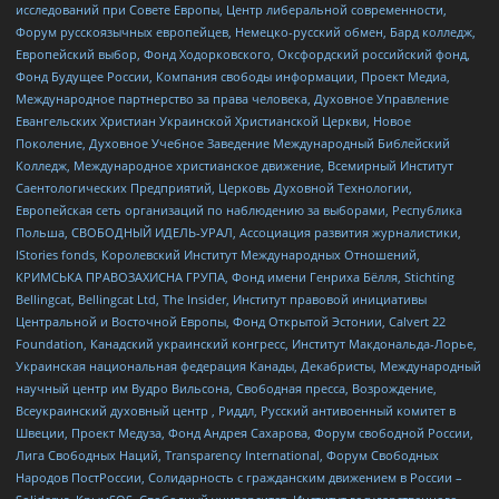
исследований при Совете Европы, Центр либеральной современности,
Форум русскоязычных европейцев, Немецко-русский обмен, Бард колледж,
Европейский выбор, Фонд Ходорковского, Оксфордский российский фонд,
Фонд Будущее России, Компания свободы информации, Проект Медиа,
Международное партнерство за права человека, Духовное Управление
Евангельских Христиан Украинской Христианской Церкви, Новое
Поколение, Духовное Учебное Заведение Международный Библейский
Колледж, Международное христианское движение, Всемирный Институт
Саентологических Предприятий, Церковь Духовной Технологии,
Европейская сеть организаций по наблюдению за выборами, Республика
Польша, СВОБОДНЫЙ ИДЕЛЬ-УРАЛ, Ассоциация развития журналистики,
IStories fonds, Королевский Институт Международных Отношений,
КРИМСЬКА ПРАВОЗАХИСНА ГРУПА, Фонд имени Генриха Бёлля, Stichting
Bellingcat, Bellingcat Ltd, The Insider, Институт правовой инициативы
Центральной и Восточной Европы, Фонд Открытой Эстонии, Calvert 22
Foundation, Канадский украинский конгресс, Институт Макдональда-Лорье,
Украинская национальная федерация Канады, Декабристы, Международный
научный центр им Вудро Вильсона, Свободная пресса, Возрождение,
Всеукраинский духовный центр , Риддл, Русский антивоенный комитет в
Швеции, Проект Медуза, Фонд Андрея Сахарова, Форум свободной России,
Лига Свободных Наций, Transparеncy International, Форум Свободных
Народов ПостРоссии, Солидарность с гражданским движением в России –