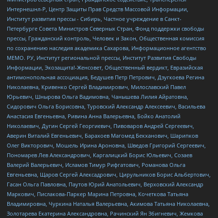
Интернешнл-Р, Центр Защиты Прав Средств Массовой Информации,
Институт развития прессы - Сибирь, Частное учреждение в Санкт-
Петербурге Совета Министров Северных Стран, Фонд поддержки свободы
прессы, Гражданский контроль, Человек и Закон, Общественная комиссия
по сохранению наследия академика Сахарова, Информационное агентство
МЕМО. РУ, Институт региональной прессы, Институт Развития Свободы
Информации, Экозащита!-Женсовет, Общественный вердикт, Евразийская
антимонопольная ассоциация, Бедушев Петр Петрович, Дзугкоева Регина
Николаевна, Кривенко Сергей Владимирович, Милославский Павел
Юрьевич, Шнырова Ольга Вадимовна, Чанышева Лилия Айратовна,
Сидорович Ольга Борисовна, Туровский Александр Алексеевич, Васильева
Анастасия Евгеньевна, Ривина Анна Валерьевна, Бойко Анатолий
Николаевич, Дугин Сергей Георгиевич, Пивоваров Андрей Сергеевич,
Аверин Виталий Евгеньевич, Барахоев Магомед Бекханович, Шарипков
Олег Викторович, Мошель Ирина Ароновна, Шведов Григорий Сергеевич,
Пономарев Лев Александрович, Каргалицкий Борис Юльевич, Созаев
Валерий Валерьевич, Исламов Тимур Рифгатович, Романова Ольга
Евгеньевна, Щаров Сергей Алексадрович, Цирульников Борис Альбертович,
Гасан Ольга Павловна, Паутов Юрий Анатольевич, Верховский Александр
Маркович, Пислакова-Паркер Марина Петровна, Кочеткова Татьяна
Владимировна, Чуркина Наталья Валерьевна, Акимова Татьяна Николаевна,
Золотарева Екатерина Александровна, Рачинский Ян Збигневич, Жемкова