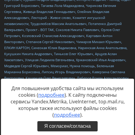
Для повышения удобства сайта мы используем
cookies (
подробнее
). К сайту подключены
сервисы Yandex.Metrika, LiveInternet, top.mail.ru,
Источник:
https://minjust.gov.ru/uploaded/files/reestr-
которые также используют файлы cookies
inostrannyih-agentov-22-03-2024.pdf
данные на
22.03.2024
(
подробнее
).
Я согласен/согласна