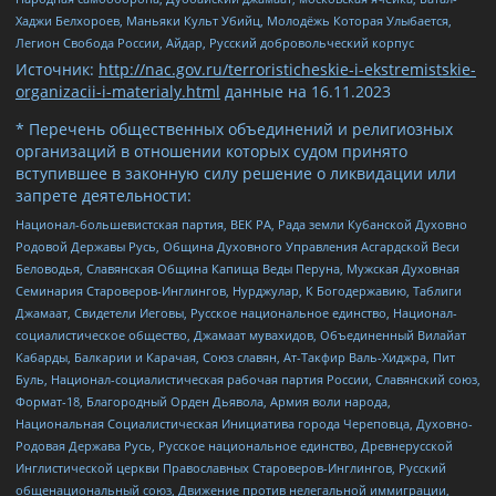
Хаджи Белхороев, Маньяки Культ Убийц, Молодёжь Которая Улыбается,
Легион Свобода России, Айдар, Русский добровольческий корпус
Источник:
http://nac.gov.ru/terroristicheskie-i-ekstremistskie-
organizacii-i-materialy.html
данные на
16.11.2023
* Перечень общественных объединений и религиозных
организаций в отношении которых судом принято
вступившее в законную силу решение о ликвидации или
запрете деятельности:
Национал-большевистская партия, ВЕК РА, Рада земли Кубанской Духовно
Родовой Державы Русь, Община Духовного Управления Асгардской Веси
Беловодья, Славянская Община Капища Веды Перуна, Мужская Духовная
Семинария Староверов-Инглингов, Нурджулар, К Богодержавию, Таблиги
Джамаат, Свидетели Иеговы, Русское национальное единство, Национал-
социалистическое общество, Джамаат мувахидов, Объединенный Вилайат
Кабарды, Балкарии и Карачая, Союз славян, Ат-Такфир Валь-Хиджра, Пит
Буль, Национал-социалистическая рабочая партия России, Славянский союз,
Формат-18, Благородный Орден Дьявола, Армия воли народа,
Национальная Социалистическая Инициатива города Череповца, Духовно-
Родовая Держава Русь, Русское национальное единство, Древнерусской
Инглистической церкви Православных Староверов-Инглингов, Русский
общенациональный союз, Движение против нелегальной иммиграции,