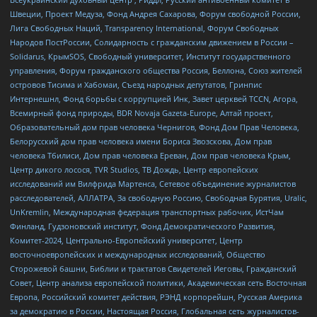
Швеции, Проект Медуза, Фонд Андрея Сахарова, Форум свободной России,
Лига Свободных Наций, Transparеncy International, Форум Свободных
Народов ПостРоссии, Солидарность с гражданским движением в России –
Solidarus, КрымSOS, Свободный университет, Институт государственного
управления, Форум гражданского общества Россия, Беллона, Союз жителей
островов Тисима и Хабомаи, Съезд народных депутатов, Гринпис
Интернешнл, Фонд борьбы с коррупцией Инк, Завет церквей TCCN, Агора,
Всемирный фонд природы, BDR Novaja Gazeta-Europe, Алтай проект,
Образовательный дом прав человека Чернигов, Фонд Дом Прав Человека,
Белорусский дом прав человека имени Бориса Звозскова, Дом прав
человека Тбилиси, Дом прав человека Ереван, Дом прав человека Крым,
Центр дикого лосося, TVR Studios, ТВ Дождь, Центр европейских
исследований им Вилфрида Мартенса, Сетевое объединение журналистов
расследователей, АЛЛАТРА, За свободную Россию, Свободная Бурятия, Uralic,
UnKremlin, Международная федерация транспортных рабочих, ИстЧам
Финланд, Гудзоновский институт, Фонд Демократического Развития,
Комитет-2024, Центрально-Европейский университет, Центр
восточноевропейских и международных исследований, Общество
Сторожевой башни, Библии и трактатов Свидетелей Иеговы, Гражданский
Совет, Центр анализа европейской политики, Академическая сеть Восточная
Европа, Российский комитет действия, РЭНД корпорейшн, Русская Америка
за демократию в России, Настоящая Россия, Глобальная сеть журналистов-