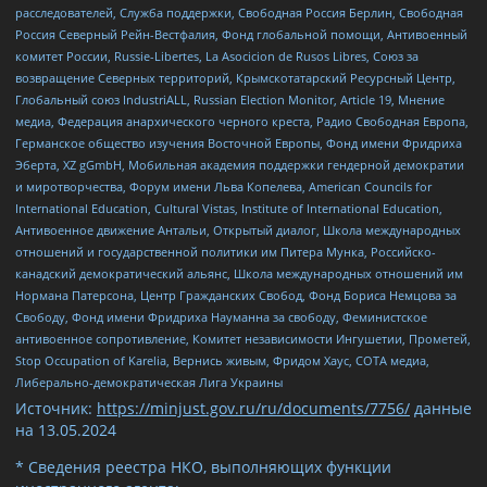
расследователей, Служба поддержки, Свободная Россия Берлин, Свободная
Россия Северный Рейн-Вестфалия, Фонд глобальной помощи, Антивоенный
комитет России, Russie-Libertes, La Asocicion de Rusos Libres, Союз за
возвращение Северных территорий, Крымскотатарский Ресурсный Центр,
Глобальный союз IndustriALL, Russian Election Monitor, Article 19, Мнение
медиа, Федерация анархического черного креста, Радио Свободная Европа,
Германское общество изучения Восточной Европы, Фонд имени Фридриха
Эберта, XZ gGmbH, Мобильная академия поддержки гендерной демократии
и миротворчества, Форум имени Льва Копелева, American Councils for
International Education, Cultural Vistas, Institute of International Education,
Антивоенное движение Антальи, Открытый диалог, Школа международных
отношений и государственной политики им Питера Мунка, Российско-
канадский демократический альянс, Школа международных отношений им
Нормана Патерсона, Центр Гражданских Свобод, Фонд Бориса Немцова за
Свободу, Фонд имени Фридриха Науманна за свободу, Феминистское
антивоенное сопротивление, Комитет независимости Ингушетии, Прометей,
Stop Occupation of Karelia, Вернись живым, Фридом Хаус, СОТА медиа,
Либерально-демократическая Лига Украины
Источник:
https://minjust.gov.ru/ru/documents/7756/
данные
на
13.05.2024
* Сведения реестра НКО, выполняющих функции