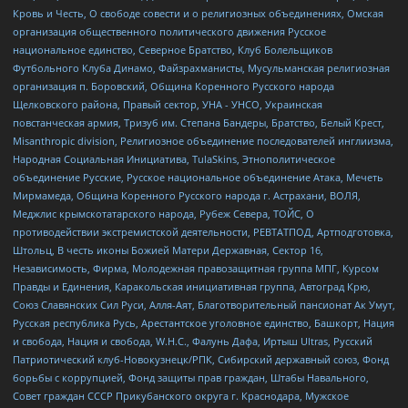
Кровь и Честь, О свободе совести и о религиозных объединениях, Омская
организация общественного политического движения Русское
национальное единство, Северное Братство, Клуб Болельщиков
Футбольного Клуба Динамо, Файзрахманисты, Мусульманская религиозная
организация п. Боровский, Община Коренного Русского народа
Щелковского района, Правый сектор, УНА - УНСО, Украинская
повстанческая армия, Тризуб им. Степана Бандеры, Братство, Белый Крест,
Misanthropic division, Религиозное объединение последователей инглиизма,
Народная Социальная Инициатива, TulaSkins, Этнополитическое
объединение Русские, Русское национальное объединение Атака, Мечеть
Мирмамеда, Община Коренного Русского народа г. Астрахани, ВОЛЯ,
Меджлис крымскотатарского народа, Рубеж Севера, ТОЙС, О
противодействии экстремистской деятельности, РЕВТАТПОД, Артподготовка,
Штольц, В честь иконы Божией Матери Державная, Сектор 16,
Независимость, Фирма, Молодежная правозащитная группа МПГ, Курсом
Правды и Единения, Каракольская инициативная группа, Автоград Крю,
Союз Славянских Сил Руси, Алля-Аят, Благотворительный пансионат Ак Умут,
Русская республика Русь, Арестантское уголовное единство, Башкорт, Нация
и свобода, Нация и свобода, W.H.С., Фалунь Дафа, Иртыш Ultras, Русский
Патриотический клуб-Новокузнецк/РПК, Сибирский державный союз, Фонд
борьбы с коррупцией, Фонд защиты прав граждан, Штабы Навального,
Совет граждан СССР Прикубанского округа г. Краснодара, Мужское