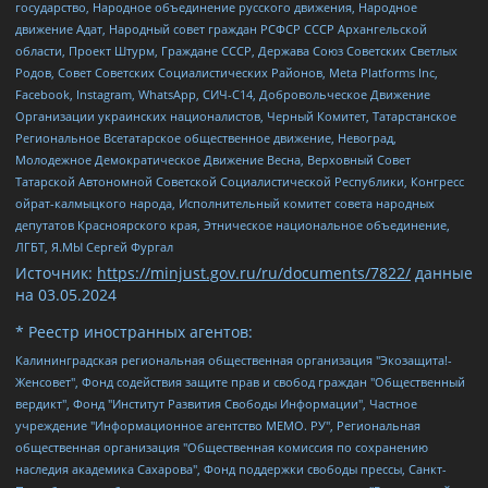
государство, Народное объединение русского движения, Народное
движение Адат, Народный совет граждан РСФСР СССР Архангельской
области, Проект Штурм, Граждане СССР, Держава Союз Советских Светлых
Родов, Совет Советских Социалистических Районов, Meta Platforms Inc,
Facebook, Instagram, WhatsApp, СИЧ-С14, Добровольческое Движение
Организации украинских националистов, Черный Комитет, Татарстанское
Региональное Всетатарское общественное движение, Невоград,
Молодежное Демократическое Движение Весна, Верховный Совет
Татарской Автономной Советской Социалистической Республики, Конгресс
ойрат-калмыцкого народа, Исполнительный комитет совета народных
депутатов Красноярского края, Этническое национальное объединение,
ЛГБТ, Я.МЫ Сергей Фургал
Источник:
https://minjust.gov.ru/ru/documents/7822/
данные
на
03.05.2024
* Реестр иностранных агентов:
Калининградская региональная общественная организация "Экозащита!-Женсовет", Фонд содействия защите прав и свобод граждан "Общественный вердикт", Фонд "Институт Развития Свободы Информации", Частное учреждение "Информационное агентство МЕМО. РУ", Региональная общественная организация "Общественная комиссия по сохранению наследия академика Сахарова", Фонд поддержки свободы прессы, Санкт-Петербургская общественная правозащитная организация "Гражданский контроль", Межрегиональная общественная организация "Информационно-просветительский центр "Мемориал", Региональный Фонд "Центр Защиты Прав Средств Массовой Информации", с 05.12.2023 Фонд "Центр Защиты Прав Средств массовой информации", Региональная общественная благотворительная организация помощи беженцам и мигрантам "Гражданское содействие", Негосударственное образовательное учреждение дополнительного профессионального образования (повышение квалификации) специалистов "АКАДЕМИЯ ПО ПРАВАМ ЧЕЛОВЕКА", Свердловская региональная общественная организация "Сутяжник", Автономная некоммерческая организация "Центр независимых социологических исследований", Союз общественных объединений "Российский исследовательский центр по правам человека", Региональное общественное учреждение научно-информационный центр "МЕМОРИАЛ", Некоммерческая организация "Фонд защиты гласности", Автономная некоммерческая организация "Институт прав человека", Городская общественная организация "Екатеринбургское общество "МЕМОРИАЛ", Городская общественная организация "Рязанское историко-просветительское и правозащитное общество "Мемориал" (Рязанский Мемориал), Челябинский региональный орган общественной самодеятельности – женское общественное объединение "Женщины Евразии", Челябинский региональный орган общественной самодеятельности "Уральская правозащитная группа", Фонд содействия защите здоровья и социальной справедливости имени Андрея Рылькова, Автономная Некоммерческая Организация "Аналитический Центр Юрия Левады", Автономная некоммерческая организация социальной поддержки населения "Проект Апрель", Региональная общественная организация помощи женщинам и детям, находящимся в кризисной ситуации "Информационно-методический центр "Анна", Фонд содействия развитию массовых коммуникаций и правовому просвещению "Так-так-Так", Фонд содействия устойчивому развитию "Серебряная тайга", Свердловский региональный общественный фонд социальных проектов "Новое время", "Idel.Реалии", Кавказ.Реалии, Крым.Реалии, Телеканал Настоящее Время, Татаро-башкирская служба Радио Свобода (Azatliq Radiosi), Радио Свободная Европа/Радио Свобода (PCE/PC), "Сибирь.Реалии", "Фактограф", Благотворительный фонд помощи осужденным и их семьям, Автономная некоммерческая организация "Институт глобализации и социальных движений", Фонд "В защиту прав заключенных", Частное учреждение "Центр поддержки и содействия развитию средств массовой информации", Пензенский региональный общественный благотворительный фонд "Гражданский союз", "Север.Реалии", Некоммерческая организация Фонд "Правовая инициатива", Общество с ограниченной ответственностью "Радио Свободная Европа/Радио Свобода", Чешское информационное агентство "MEDIUM-ORIENT", Красноярская региональная общественная организация "Мы против СПИДа", Камалягин Денис Николаевич, Маркелов Сергей Евгеньевич, Пономарев Лев Александрович, Савицкая Людмила Алексеевна, Автономная некоммерческая организация "Центр по работе с проблемой насилия "НАСИЛИЮ.НЕТ", Межрегиональный профессиональный союз работников здравоохранения "Альянс врачей", Юридическое лицо, зарегистрированное в Латвийской Республике, SIA "Medusa Project" (регистрационный номер 40103797863, дата регистрации 10.06.2014), Некоммерческая организация "Фонд по борьбе с коррупцией", Автономная некоммерческая организация "Институт права и публичной политики", Баданин Роман Сергеевич, Гликин Максим Александрович, Железнова Мария Михайловна, Лукьянова Юлия Сергеевна, Маетная Елизавета Витальевна, Маняхин Петр Борисович, Чуракова Ольга Владимировна, Ярош Юлия Петровна, Юридическое лицо "The Insider SIA", зарегистрированное в Риге, Латвийская Республика (дата регистрации 26.06.2015), являющееся администратором доменного имени интернет-издания "The Insider SIA", https://theins.ru, Постернак Алексей Евгеньевич, Рубин Михаил Аркадьевич, Анин Роман Александрович, Юридическое лицо Istories fonds, зарегистрированное в Латвийской Республике (регистрационный номер 50008295751, дата регистрации 24.02.2020), Великовский Дмитрий Александрович, Долинина Ирина Николаевна, Мароховская Алеся Алексеевна, Шлейнов Роман Юрьевич, Шмагун Олеся Валентиновна, Общество с ограниченной ответственностью "Альтаир 2021", Общество с ограниченной ответственностью "Вега 2021", Общество с ограниченной ответственностью "Главный редактор 2021", Общество с ограниченной ответственностью "Ромашки монолит", Важенков Артем Валерьевич, Ивановская областная общественная организация "Центр гендерных исследований", Гурман Юрий Альбертович, Медиапроект "ОВД-Инфо", Егоров Владимир Владимирович, Жилинский Владимир Александрович, Общество с ограниченной ответственностью "ЗП", Иванова София Юрьевна, Карезина Инна Павловна, Кильтау Екатерина Викторовна, Петров Алексей Викторович, Пискунов Сергей Евгеньевич, Смирнов Сергей Сергеевич, Тихонов Михаил Сергеевич, Общество с ограниченной ответственностью "ЖУРНАЛИСТ-ИНОСТРАННЫЙ АГЕНТ", Арапова Галина Юрьевна, Вольтская Татьяна Анатольевна, Американская компания "Mason G.E.S. Anonymous Foundation" (США), являющаяся владельцем интернет-издания https://mnews.world/, Компания "Stichting Bellingcat", зарегистрированная в Нидерландах (дата регистрации 11.07.2018), Захаров Андрей Вячеславович, Клепиковская Екатерина Дмитриевна, Общество с ограниченной ответственностью "МЕМО", Перл Роман Александрович, Симонов Евгений Алексеевич, Соловьева Елена Анатольевна, Сотников Даниил Владимирович, Сурначева Елизавета Дмитриевна, Автономная некоммерческая организация по защите прав человека и информированию населения "Якутия – Наше Мнение", Общество с ограниченной ответственностью "Москоу диджитал медиа", с 26.01.2023 Общество с ограниченной ответственностью "Чайка Белые сады", Ветошкина Валерия Валерьевна, Заговора Максим Александрович, Межрегиональное общественное движение "Российская ЛГБТ - сеть", Оленичев Максим Владимирович, Павлов Иван Юрьевич, Скворцова Елена Сергеевна, Общество с ограниченной ответственностью "Как бы инагент", Кочетков Игорь Викторович, Общество с ограниченной ответственностью "Честные выборы", Еланчик Олег Александрович, Общество с ограниченной ответственностью "Нобелевский призыв", Гималова Регина Эмилевна, Григорьев Андрей Валерьевич, Григорьева Алина Александровна, Ассоциация по содействию защите прав призывников, альтернативнослужащих и военнослужащих "Правозащитная группа "Гражданин.Армия.Право", Хисамова Регина Фаритовна, Автономная некоммерческая организация по реализации социально-правовых программ "Лилит", Дальневосточное общественное движение "Маяк", Санкт-Петербургская ЛГБТ-инициативная группа "Выход", Инициативная группа ЛГБТ+ "Реверс", Алексеев Андрей Викторович, Бекбулатова Таисия Львовна, Беляев Иван Михайлович, Владыкина Елена Сергеевна, Гельман Марат Александрович, Никульшина Вероника Юрьевна, Толоконникова Надежда Андреевна, Шендерович Виктор Анатольевич, Общество с ограниченной ответственностью "Данное сообщение", Общество с ограниченной ответственностью Издательский дом "Новая глава", Айнбиндер Александра Александровна, Московский комьюнити-центр для ЛГБТ+инициатив, Благотворительный фонд развития филантропии, Deutsche Welle (Германия, Kurt-Schumacher-Strasse 3, 53113 Bonn), Борзунова Мария Михайловна, Воробьев Виктор Викторович, Голубева Анна Львовна, Константинова Алла Михайловна, Малкова Ирина Владимировна, Мурадов Мурад Абдулгалимович, Осетинская Елизавета Николаевна, Понасенков Евгений Николаевич, Ганапольский Матвей Юрьевич, Киселев Евгений Алексеевич, Борухович Ирина Григорьевна, Дремин Иван Тимофеевич, Дубровский Дмитрий Викторович, Красноярская региональная общественная организация поддержки и развития альтернативных образовательных технологий и межкультурных коммуникаций "ИНТЕРРА", Маяковская Екатерина Алексеевна, Фейгин Марк Захарович, Филимонов Андрей Викторович, Дзугкоева Регина Николаевна, Доброхотов Роман Александрович, Дудь Юрий Александрович, Елкин Сергей Владимирович, Кругликов Кирилл Игоревич, Сабунаева Мария Леонидовна, Семенов Алексей Владимирович, Шаинян Карен Багратович, Шульман Екатерина Михайловна, Асафьев Артур Валерьевич, Вахштайн Виктор Семенович, Венедиктов Алексей Алексеевич, Лушникова Екатерина Евгеньевна, Волков Леонид Михайлович, Невзоров Александр Глебович, Пархоменко Сергей Борисович, Сироткин Ярослав Николаевич, Кара-Мурза Владимир Владимирович, Баранова Наталья Владимировна, Гозман Леонид Яковлевич, Кагарлицкий Борис Юльевич, Климарев Михаил Валерьевич, Милов Владимир Станиславович, Автономная некоммерческая организация Краснодарский центр современного искусства "Типография", Моргенштерн Алишер Тагирович, Соболь Любовь Эдуардовна, Общество с ограниченной ответственностью "ЛИЗА НОРМ", Каспаров Гарри Кимович, Ходорковский Михаил Борисович, Общество с ограниченной ответственностью "Апрельские тезисы", Данилович Ирина Брониславовна, Кашин Олег Владимирович, Петров Николай Владимирович, Пивоваров Алексей Владимирович, Соколов Михаил Владимирович, Цветкова Юлия Владимировна, Чичваркин Евгений Александрович, Комитет против пыток/Команда против пыток, Общество с ограниченной ответственностью "Первый научный", Общество с ограниченной ответственностью "Вертолет и ко", Белоцерковская Вероника Борисовна, Кац Максим Евгеньевич, Лазарева Татьяна Юрьевна, Шаведдинов Руслан Табризович, Яшин Илья Валерьевич, Общество с ограниченной ответственностью "Иноагент ААВ", Алешковский Дмитрий Петрович, Альбац Евгения Марковна, Быков Дмитрий Львович, Галямина Юлия Евгеньевна, Лойко Сергей Леонидович, Мартынов Кирилл Константинович, Медведев Сергей Александрович, Крашенинников Федор Геннадиевич, Гордеева Катерина Вл