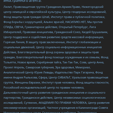
иностранного агента:
Лилит, Правозащитная группа Гражданин.Армия.Право, Нижегородский
центр немецкой и европейской культуры, Центр гендерных исследований,
Фонд защиты прав граждан Штаб, Институт права и публичной политики,
Фонд борьбы с коррупцией, Альянс врачей, НАСИЛИЮ.НЕТ, Мы против
СПИДа, СВЕЧА, Гуманитарное действие, Открытый Петербург, Лига
Избирателей, Правовая инициатива, Гражданский Союз, Хасдей Ерушалаим,
Центр поддержки и содействия развитию средств массовой информации,
Горячая Линия, В защиту прав заключенных, Институт глобализации и
социальных движений, Центр социально-информационных инициатив
Действие, Благотворительный фонд охраны здоровья и защиты прав
граждан, Благотворительный фонд помощи осужденным и их семьям, Фонд
Тольятти, Новое время, Серебряная тайга, Так-Так-Так, Сова, центр Анна,
Проект Апрель, Самарская губерния, Эра здоровья, Мемориал,
Аналитический Центр Юрия Левады, Издательство Парк Гагарина, Фонд
имени Андрея Рылькова, Сфера, Центр СИБАЛЬТ, Уральская правозащитная
группа, Женщины Евразии, Институт прав человека, Фонд защиты гласности,
Российский исследовательский центр по правам человека,
Дальневосточный центр развития гражданских инициатив и социального
партнерства, Гражданское действие, Центр независимых социологических
исследований, Сутяжник, АКАДЕМИЯ ПО ПРАВАМ ЧЕЛОВЕКА, Центр развития
некоммерческих организаций, Частное учреждение в Калининграде Совета
Министров северных стран, Гражданское содействие, Трансперенси