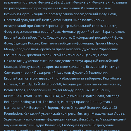
извлечения органов, Фалунь Дафа, Друзья Фалуньгун, Фалуньгун, Коалиция
по расследованию преследования в отношении Фалуньгун в Китае,
Всемирная организация по расследованию преследований Фалуньгун,
Пражский гражданский центр, Ассоциация школ политических
исследований при Совете Европы, Центр либеральной современности,
Форум русскоязычных европейцев, Немецко-русский обмен, Бард колледж,
Европейский выбор, Фонд Ходорковского, Оксфордский российский фонд,
Фонд Будущее России, Компания свободы информации, Проект Медиа,
Международное партнерство за права человека, Духовное Управление
Евангельских Христиан Украинской Христианской Церкви, Новое
Поколение, Духовное Учебное Заведение Международный Библейский
Колледж, Международное христианское движение, Всемирный Институт
Саентологических Предприятий, Церковь Духовной Технологии,
Европейская сеть организаций по наблюдению за выборами, Республика
Польша, СВОБОДНЫЙ ИДЕЛЬ-УРАЛ, Ассоциация развития журналистики,
IStories fonds, Королевский Институт Международных Отношений,
КРИМСЬКА ПРАВОЗАХИСНА ГРУПА, Фонд имени Генриха Бёлля, Stichting
Bellingcat, Bellingcat Ltd, The Insider, Институт правовой инициативы
Центральной и Восточной Европы, Фонд Открытой Эстонии, Calvert 22
Foundation, Канадский украинский конгресс, Институт Макдональда-Лорье,
Украинская национальная федерация Канады, Декабристы, Международный
научный центр им Вудро Вильсона, Свободная пресса, Возрождение,
Всеукраинский духовный центр , Риддл, Русский антивоенный комитет в