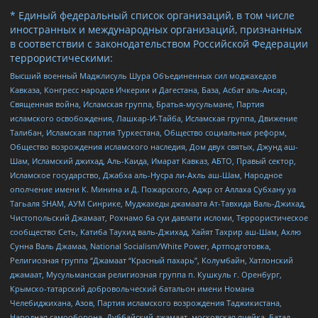
* Единый федеральный список организаций, в том числе
иностранных и международных организаций, признанных
в соответствии с законодательством Российской Федерации
террористическими:
Высший военный Маджлисуль Шура Объединенных сил моджахедов
Кавказа, Конгресс народов Ичкерии и Дагестана, База, Асбат аль-Ансар,
Священная война, Исламская группа, Братья-мусульмане, Партия
исламского освобождения, Лашкар-И-Тайба, Исламская группа, Движение
Талибан, Исламская партия Туркестана, Общество социальных реформ,
Общество возрождения исламского наследия, Дом двух святых, Джунд аш-
Шам, Исламский джихад, Аль-Каида, Имарат Кавказ, АБТО, Правый сектор,
Исламское государство, Джабха аль-Нусра ли-Ахль аш-Шам, Народное
ополчение имени К. Минина и Д. Пожарского, Аджр от Аллаха Субхану уа
Тагьаля SHAM, АУМ Синрике, Муджахеды джамаата Ат-Тавхида Валь-Джихад,
Чистопольский Джамаат, Рохнамо ба суи давлати исломи, Террористическое
сообщество Сеть, Катиба Таухид валь-Джихад, Хайят Тахрир аш-Шам, Ахлю
Сунна Валь Джамаа, National Socialism/White Power, Артподготовка,
Религиозная группа “Джамаат “Красный пахарь”, Колумбайн, Хатлонский
джамаат, Мусульманская религиозная группа п. Кушкуль г. Оренбург,
Крымско-татарский добровольческий батальон имени Номана
Челебиджихана, Азов, Партия исламского возрождения Таджикистана,
Народная самооборона, Дуббайский джамаат, московская ячейка, Батал-