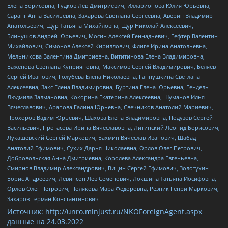
Елена Борисовна, Гудков Лев Дмитриевич, Илларионова Юлия Юрьевна,
Саранг Анна Васильевна, Захарова Светлана Сергеевна, Аверин Владимир
Анатольевич, Щур Татьяна Михайловна, Щур Николай Алексеевич,
Блинушов Андрей Юрьевич, Мосин Алексей Геннадьевич, Гефтер Валентин
Михайлович, Симонов Алексей Кириллович, Флиге Ирина Анатольевна,
Мельникова Валентина Дмитриевна, Вититинова Елена Владимировна,
Баженова Светлана Куприяновна, Максимов Сергей Владимирович, Беляев
Сергей Иванович, Голубева Елена Николаевна, Ганнушкина Светлана
Алексеевна, Закс Елена Владимировна, Буртина Елена Юрьевна, Гендель
Людмила Залмановна, Кокорина Екатерина Алексеевна, Шуманов Илья
Вячеславович, Арапова Галина Юрьевна, Свечников Анатолий Мариевич,
Прохоров Вадим Юрьевич, Шахова Елена Владимировна, Подузов Сергей
Васильевич, Протасова Ирина Вячеславовна, Литинский Леонид Борисович,
Лукашевский Сергей Маркович, Бахмин Вячеслав Иванович, Шабад
Анатолий Ефимович, Сухих Дарья Николаевна, Орлов Олег Петрович,
Добровольская Анна Дмитриевна, Королева Александра Евгеньевна,
Смирнов Владимир Александрович, Вицин Сергей Ефимович, Золотухин
Борис Андреевич, Левинсон Лев Семенович, Локшина Татьяна Иосифовна,
Орлов Олег Петрович, Полякова Мара Федоровна, Резник Генри Маркович,
Захаров Герман Константинович
Источник:
http://unro.minjust.ru/NKOForeignAgent.aspx
данные на
24.03.2022