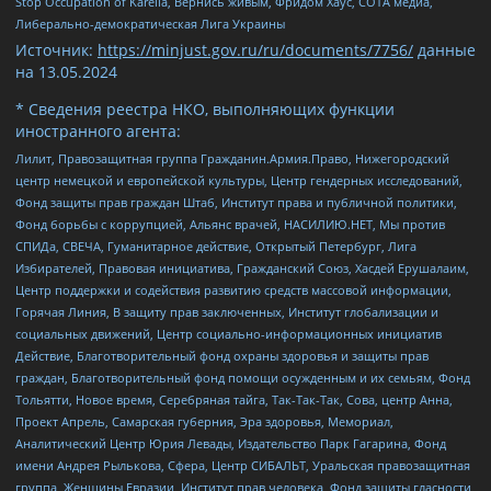
Stop Occupation of Karelia, Вернись живым, Фридом Хаус, СОТА медиа,
Либерально-демократическая Лига Украины
Источник:
https://minjust.gov.ru/ru/documents/7756/
данные
на
13.05.2024
* Сведения реестра НКО, выполняющих функции
иностранного агента:
Лилит, Правозащитная группа Гражданин.Армия.Право, Нижегородский
центр немецкой и европейской культуры, Центр гендерных исследований,
Фонд защиты прав граждан Штаб, Институт права и публичной политики,
Фонд борьбы с коррупцией, Альянс врачей, НАСИЛИЮ.НЕТ, Мы против
СПИДа, СВЕЧА, Гуманитарное действие, Открытый Петербург, Лига
Избирателей, Правовая инициатива, Гражданский Союз, Хасдей Ерушалаим,
Центр поддержки и содействия развитию средств массовой информации,
Горячая Линия, В защиту прав заключенных, Институт глобализации и
социальных движений, Центр социально-информационных инициатив
Действие, Благотворительный фонд охраны здоровья и защиты прав
граждан, Благотворительный фонд помощи осужденным и их семьям, Фонд
Тольятти, Новое время, Серебряная тайга, Так-Так-Так, Сова, центр Анна,
Проект Апрель, Самарская губерния, Эра здоровья, Мемориал,
Аналитический Центр Юрия Левады, Издательство Парк Гагарина, Фонд
имени Андрея Рылькова, Сфера, Центр СИБАЛЬТ, Уральская правозащитная
группа, Женщины Евразии, Институт прав человека, Фонд защиты гласности,