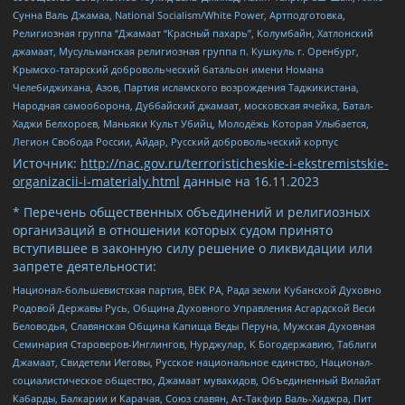
Сунна Валь Джамаа, National Socialism/White Power, Артподготовка,
Религиозная группа “Джамаат “Красный пахарь”, Колумбайн, Хатлонский
джамаат, Мусульманская религиозная группа п. Кушкуль г. Оренбург,
Крымско-татарский добровольческий батальон имени Номана
Челебиджихана, Азов, Партия исламского возрождения Таджикистана,
Народная самооборона, Дуббайский джамаат, московская ячейка, Батал-
Хаджи Белхороев, Маньяки Культ Убийц, Молодёжь Которая Улыбается,
Легион Свобода России, Айдар, Русский добровольческий корпус
Источник:
http://nac.gov.ru/terroristicheskie-i-ekstremistskie-
organizacii-i-materialy.html
данные на
16.11.2023
* Перечень общественных объединений и религиозных
организаций в отношении которых судом принято
вступившее в законную силу решение о ликвидации или
запрете деятельности:
Национал-большевистская партия, ВЕК РА, Рада земли Кубанской Духовно
Родовой Державы Русь, Община Духовного Управления Асгардской Веси
Беловодья, Славянская Община Капища Веды Перуна, Мужская Духовная
Семинария Староверов-Инглингов, Нурджулар, К Богодержавию, Таблиги
Джамаат, Свидетели Иеговы, Русское национальное единство, Национал-
социалистическое общество, Джамаат мувахидов, Объединенный Вилайат
Кабарды, Балкарии и Карачая, Союз славян, Ат-Такфир Валь-Хиджра, Пит