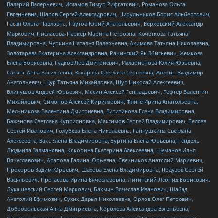
Валерий Валерьевич, Исламов Тимур Рифгатович, Романова Ольга
Евгеньевна, Щаров Сергей Алексадрович, Цирульников Борис Альбертович,
Гасан Ольга Павловна, Паутов Юрий Анатольевич, Верховский Александр
Маркович, Пислакова-Паркер Марина Петровна, Кочеткова Татьяна
Владимировна, Чуркина Наталья Валерьевна, Акимова Татьяна Николаевна,
Золотарева Екатерина Александровна, Рачинский Ян Збигневич, Жемкова
Елена Борисовна, Гудков Лев Дмитриевич, Илларионова Юлия Юрьевна,
Саранг Анна Васильевна, Захарова Светлана Сергеевна, Аверин Владимир
Анатольевич, Щур Татьяна Михайловна, Щур Николай Алексеевич,
Блинушов Андрей Юрьевич, Мосин Алексей Геннадьевич, Гефтер Валентин
Михайлович, Симонов Алексей Кириллович, Флиге Ирина Анатольевна,
Мельникова Валентина Дмитриевна, Вититинова Елена Владимировна,
Баженова Светлана Куприяновна, Максимов Сергей Владимирович, Беляев
Сергей Иванович, Голубева Елена Николаевна, Ганнушкина Светлана
Алексеевна, Закс Елена Владимировна, Буртина Елена Юрьевна, Гендель
Людмила Залмановна, Кокорина Екатерина Алексеевна, Шуманов Илья
Вячеславович, Арапова Галина Юрьевна, Свечников Анатолий Мариевич,
Прохоров Вадим Юрьевич, Шахова Елена Владимировна, Подузов Сергей
Васильевич, Протасова Ирина Вячеславовна, Литинский Леонид Борисович,
Лукашевский Сергей Маркович, Бахмин Вячеслав Иванович, Шабад
Анатолий Ефимович, Сухих Дарья Николаевна, Орлов Олег Петрович,
Добровольская Анна Дмитриевна, Королева Александра Евгеньевна,