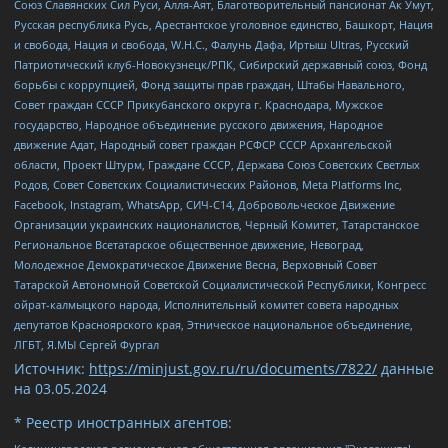
Союз Славянских Сил Руси, Алля-Аят, Благотворительный пансионат Ак Умут,
Русская республика Русь, Арестантское уголовное единство, Башкорт, Нация
и свобода, Нация и свобода, W.H.С., Фалунь Дафа, Иртыш Ultras, Русский
Патриотический клуб-Новокузнецк/РПК, Сибирский державный союз, Фонд
борьбы с коррупцией, Фонд защиты прав граждан, Штабы Навального,
Совет граждан СССР Прикубанского округа г. Краснодара, Мужское
государство, Народное объединение русского движения, Народное
движение Адат, Народный совет граждан РСФСР СССР Архангельской
области, Проект Штурм, Граждане СССР, Держава Союз Советских Светлых
Родов, Совет Советских Социалистических Районов, Meta Platforms Inc,
Facebook, Instagram, WhatsApp, СИЧ-С14, Добровольческое Движение
Организации украинских националистов, Черный Комитет, Татарстанское
Региональное Всетатарское общественное движение, Невоград,
Молодежное Демократическое Движение Весна, Верховный Совет
Татарской Автономной Советской Социалистической Республики, Конгресс
ойрат-калмыцкого народа, Исполнительный комитет совета народных
депутатов Красноярского края, Этническое национальное объединение,
ЛГБТ, Я.МЫ Сергей Фургал
Источник:
https://minjust.gov.ru/ru/documents/7822/
данные
на
03.05.2024
* Реестр иностранных агентов: