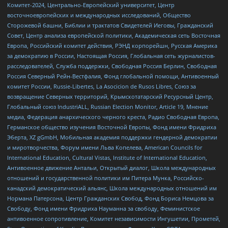
Комитет-2024, Центрально-Европейский университет, Центр
восточноевропейских и международных исследований, Общество
Сторожевой башни, Библии и трактатов Свидетелей Иеговы, Гражданский
Совет, Центр анализа европейской политики, Академическая сеть Восточная
Европа, Российский комитет действия, РЭНД корпорейшн, Русская Америка
за демократию в России, Настоящая Россия, Глобальная сеть журналистов-
расследователей, Служба поддержки, Свободная Россия Берлин, Свободная
Россия Северный Рейн-Вестфалия, Фонд глобальной помощи, Антивоенный
комитет России, Russie-Libertes, La Asocicion de Rusos Libres, Союз за
возвращение Северных территорий, Крымскотатарский Ресурсный Центр,
Глобальный союз IndustriALL, Russian Election Monitor, Article 19, Мнение
медиа, Федерация анархического черного креста, Радио Свободная Европа,
Германское общество изучения Восточной Европы, Фонд имени Фридриха
Эберта, XZ gGmbH, Мобильная академия поддержки гендерной демократии
и миротворчества, Форум имени Льва Копелева, American Councils for
International Education, Cultural Vistas, Institute of International Education,
Антивоенное движение Антальи, Открытый диалог, Школа международных
отношений и государственной политики им Питера Мунка, Российско-
канадский демократический альянс, Школа международных отношений им
Нормана Патерсона, Центр Гражданских Свобод, Фонд Бориса Немцова за
Свободу, Фонд имени Фридриха Науманна за свободу, Феминистское
антивоенное сопротивление, Комитет независимости Ингушетии, Прометей,