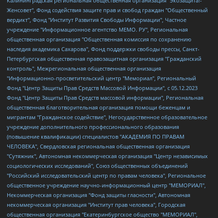
Калининградская региональная общественная организация "Экозащита!-Женсовет", Фонд содействия защите прав и свобод граждан "Общественный вердикт", Фонд "Институт Развития Свободы Информации", Частное учреждение "Информационное агентство МЕМО. РУ", Региональная общественная организация "Общественная комиссия по сохранению наследия академика Сахарова", Фонд поддержки свободы прессы, Санкт-Петербургская общественная правозащитная организация "Гражданский контроль", Межрегиональная общественная организация "Информационно-просветительский центр "Мемориал", Региональный Фонд "Центр Защиты Прав Средств Массовой Информации", с 05.12.2023 Фонд "Центр Защиты Прав Средств массовой информации", Региональная общественная благотворительная организация помощи беженцам и мигрантам "Гражданское содействие", Негосударственное образовательное учреждение дополнительного профессионального образования (повышение квалификации) специалистов "АКАДЕМИЯ ПО ПРАВАМ ЧЕЛОВЕКА", Свердловская региональная общественная организация "Сутяжник", Автономная некоммерческая организация "Центр независимых социологических исследований", Союз общественных объединений "Российский исследовательский центр по правам человека", Региональное общественное учреждение научно-информационный центр "МЕМОРИАЛ", Некоммерческая организация "Фонд защиты гласности", Автономная некоммерческая организация "Институт прав человека", Городская общественная организация "Екатеринбургское общество "МЕМОРИАЛ", Городская общественная организация "Рязанское историко-просветительское и правозащитное общество "Мемориал" (Рязанский Мемориал), Челябинский региональный орган общественной самодеятельности – женское общественное объединение "Женщины Евразии", Челябинский региональный орган общественной самодеятельности "Уральская правозащитная группа", Фонд содействия защите здоровья и социальной справедливости имени Андрея Рылькова, Автономная Некоммерческая Организация "Аналитический Центр Юрия Левады", Автономная некоммерческая организация социальной поддержки населения "Проект Апрель", Региональная общественная организация помощи женщинам и детям, находящимся в кризисной ситуации "Информационно-методический центр "Анна", Фонд содействия развитию массовых коммуникаций и правовому просвещению "Так-так-Так", Фонд содействия устойчивому развитию "Серебряная тайга", Свердловский региональный общественный фонд социальных проектов "Новое время", "Idel.Реалии", Кавказ.Реалии, Крым.Реалии, Телеканал Настоящее Время, Татаро-башкирская служба Радио Свобода (Azatliq Radiosi), Радио Свободная Европа/Радио Свобода (PCE/PC), "Сибирь.Реалии", "Фактограф", Благотворительный фонд помощи осужденным и их семьям, Автономная некоммерческая организация "Институт глобализации и социальных движений", Фонд "В защиту прав заключенных", Частное учреждение "Центр поддержки и содействия развитию средств массовой информации", Пензенский региональный общественный благотворительный фонд "Гражданский союз", "Север.Реалии", Некоммерческая организация Фонд "Правовая инициатива", Общество с ограниченной ответственностью "Радио Свободная Европа/Радио Свобода", Чешское информационное агентство "MEDIUM-ORIENT", Красноярская региональная общественная организация "Мы против СПИДа", Камалягин Денис Николаевич, Маркелов Сергей Евгеньевич, Пономарев Лев Александрович, Савицкая Людмила Алексеевна, Автономная некоммерческая организация "Центр по работе с проблемой насилия "НАСИЛИЮ.НЕТ", Межрегиональный профессиональный союз работников здравоохранения "Альянс врачей", Юридическое лицо, зарегистрированное в Латвийской Республике, SIA "Medusa Project" (регистрационный номер 40103797863, дата регистрации 10.06.2014), Некоммерческая организация "Фонд по борьбе с коррупцией", Автономная некоммерческая организация "Институт права и публичной политики", Баданин Роман Сергеевич, Гликин Максим Александрович, Железнова Мария Михайловна, Лукьянова Юлия Сергеевна, Маетная Елизавета Витальевна, Маняхин Петр Борисович, Чуракова Ольга Владимировна, Ярош Юлия Петровна, Юридическое лицо "The Insider SIA", зарегистрированное в Риге, Латвийская Республика (дата регистрации 26.06.2015), являющееся администратором доменного имени интернет-издания "The Insider SIA", https://theins.ru, Постернак Алексей Евгеньевич, Рубин Михаил Аркадьевич, Анин Роман Александрович, Юридическое лицо Istories fonds, зарегистрированное в Латвийской Республике (регистрационный номер 50008295751, дата регистрации 24.02.2020), Великовский Дмитрий Александрович, Долинина Ирина Николаевна, Мароховская Алеся Алексеевна, Шлейнов Роман Юрьевич, Шмагун Олеся Валентиновна, Общество с ограниченной ответственностью "Альтаир 2021", Общество с ограниченной ответственностью "Вега 2021", Общество с ограниченной ответственностью "Главный редактор 2021", Общество с ограниченной ответственностью "Ромашки монолит", Важенков Артем Валерьевич, Ивановская областная общественная организация "Центр гендерных исследований", Гурман Юрий Альбертович, Медиапроект "ОВД-Инфо", Егоров Владимир Владимирович, Жилинский Владимир Александрович, Общество с ограниченной ответственностью "ЗП", Иванова София Юрьевна, Карезина Инна Павловна, Кильтау Екатерина Викторовна, Петров Алексей Викторович, Пискунов Сергей Евгеньевич, Смирнов Сергей Сергеевич, Тихонов Михаил Сергеевич, Общество с ограниченной ответственностью "ЖУРНАЛИСТ-ИНОСТРАННЫЙ АГЕНТ", Арапова Галина Юрьевна, Вольтская Татьяна Анатольевна, Американская компания "Mason G.E.S. Anonymous Foundation" (США), являющаяся владельцем интернет-издания https://mnews.world/, Компания "Stichting Bellingcat", зарегистрированная в Нидерландах (дата регистрации 11.07.2018), Захаров Андрей Вячеславович, Клепиковская Екатерина Дмитриевна, Общество с ограниченной ответственностью "МЕМО", Перл Роман Александрович, Симонов Евгений Алексеевич, Соловьева Елена Анатольевна, Сотников Даниил Владимирович, Сурначева Елизавета Дмитриевна, Автономная некоммерческая организация по защите прав человека и информированию населения "Якутия – Наше Мнение", Общество с ограниченной ответственностью "Москоу диджитал медиа", с 26.01.2023 Общество с ограниченной ответственностью "Чайка Белые сады", Ветошкина Валерия Валерьевна, Заговора Максим Александрович, Межрегиональное общественное движение "Российская ЛГБТ - сеть", Оленичев Максим Владимирович, Павлов Иван Юрьевич, Скворцова Елена Сергеевна, Общество с ограниченной ответственностью "Как бы инагент", Кочетков Игорь Викторович, Общество с ограниченной ответственностью "Честные выборы", Еланчик Олег Александрович, Общество с ограниченной ответственностью "Нобелевский призыв", Гималова Регина Эмилевна, Григорьев Андрей Валерьевич, Григорьева Алина Александровна, Ассоциация по содействию защите прав призывников, альтернативнослужащих и военнослужащих "Правозащитная группа "Гражданин.Армия.Право", Хисамова Регина Фаритовна, Автономная некоммерческая организация по реализации социально-правовых программ "Лилит", Дальневосточное общественное движение "Маяк", Санкт-Петербургская ЛГБТ-инициативная группа "Выход", Инициативная группа ЛГБТ+ "Реверс", Алексеев Андрей Викторович, Бекбулатова Таисия Львовна, Беляев Иван Михайлович, Владыкина Елена Сергеевна, Гельман Марат Александрович, Никульшина Вероника Юрьевна, Толоконникова Надежда Андреевна, Шендерович Виктор Анатольевич, Общество с ограниченной ответственностью "Данное сообщение", Общество с ограниченной ответственностью Издательский дом "Новая глава", Айнбиндер Александра Александровна, Московский комьюнити-центр для ЛГБТ+инициатив, Благотворительный фонд развития филантропии, Deutsche Welle (Германия, Kurt-Schumacher-Strasse 3, 53113 Bonn), Борзунова Мария Михайловна, Воробьев Виктор Викторович, Голубева Анна Львовна, Константинова Алла Михайловна, Малкова Ирина Владимировна, Мурадов Мурад Абдулгалимович, Осетинская Елизавета Николаевна, Понасенков Евгений Николаевич, Ганапольский Матвей Юрьевич, Киселев Евгений Алексеевич, Борухович Ирина Григорьевна, Дремин Иван Тимофеевич, Дубровский Дмитрий Викторович, Красноярская региональная общественная организация поддержки и развития альтернативных образовательных технологий и межкультурных коммуникаций "ИНТЕРРА", Маяковская Екатерина Алексеевна, Фейгин Марк Захарович, Филимонов Андрей Викторович, Дзугкоева Регина Николаевна, Доброхотов Роман Александрович, Дудь Юрий Александрович, Елкин Сергей Владимирович, Кругликов Кирилл Игоревич, Сабунаева Мария Леонидовна, Семенов Алексей Владимирович, Шаинян Карен Багратович, Шульман Екатерина Михайловна, Асафьев Артур Валерьевич, Вахштайн Виктор Семенович, Венедиктов Алексей Алексеевич, Лушникова Екатерина Евгеньевна, Волков Леонид Михайлович, Невзоров Александр Глебович, Пархоменко Сергей Борисович, Сироткин Ярослав Николаевич, Кара-Мурза Владимир Владимирович, Баранова Наталья Владимировна, Гозман Леонид Яковлевич, Кагарлицкий Борис Юльевич, Климарев Михаил Валерьевич, Милов Владимир Станиславович, Автономная некоммерческая организация Краснодарский центр современного искусства "Типография", Моргенштерн Алишер Тагирович, Соболь Любовь Эдуардовна, Общество с ограниченной ответственностью "ЛИЗА НОРМ", Каспаров Гарри Кимович, Ходорковский Михаил Борисович, Общество с ограниченной ответственностью "Апрельские тезисы", Данилович Ирина Брониславовна, Кашин Олег Владимирович, Петров Николай Владимирович, Пивоваров Алексей Владимирович, Соколов Михаил Владимирович, Цветкова Юлия Владимировна, Чичваркин Евгений Александрович, Комитет против пыток/Команда против пыток, Общество с ограниченной ответственностью "Первый научный", Общество с ограниченной ответственностью "Вертолет и ко", Белоцерковская Вероника Борисовна, Кац Максим Евгеньевич, Лазарева Татьяна Юрьевна, Шаведдинов Руслан Табризович, Яшин Илья Валерьевич, Общество с ограниченной ответственностью "Иноагент ААВ", Алешковский Дмитрий Петрович, Альбац Евгения Марковна, Быков Дмитрий Львович, Галямина Юлия Евгеньевна, Лойко Сергей Леонидович, Мартынов Кирилл Константинович, Медведев Сергей Александрович, Крашенинников Федор Геннадиевич, Гордеева Катерина Вл