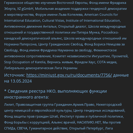
Германское общество изучения Восточной Европы, Фонд имени Фридриха
Эберта, XZ gGmbH, Мобильная академия поддержки гендерной демократии
и миротворчества, Форум имени Льва Копелева, American Councils for
International Education, Cultural Vistas, Institute of International Education,
Антивоенное движение Антальи, Открытый диалог, Школа международных
отношений и государственной политики им Питера Мунка, Российско-
канадский демократический альянс, Школа международных отношений им
Нормана Патерсона, Центр Гражданских Свобод, Фонд Бориса Немцова за
Свободу, Фонд имени Фридриха Науманна за свободу, Феминистское
антивоенное сопротивление, Комитет независимости Ингушетии, Прометей,
Stop Occupation of Karelia, Вернись живым, Фридом Хаус, СОТА медиа,
Либерально-демократическая Лига Украины
Источник:
https://minjust.gov.ru/ru/documents/7756/
данные
на
13.05.2024
* Сведения реестра НКО, выполняющих функции
иностранного агента:
Лилит, Правозащитная группа Гражданин.Армия.Право, Нижегородский
центр немецкой и европейской культуры, Центр гендерных исследований,
Фонд защиты прав граждан Штаб, Институт права и публичной политики,
Фонд борьбы с коррупцией, Альянс врачей, НАСИЛИЮ.НЕТ, Мы против
СПИДа, СВЕЧА, Гуманитарное действие, Открытый Петербург, Лига