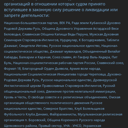
организаций в отношении которых судом принято
вступившее в законную силу решение о ликвидации или
запрете деятельности:
Национал-большевистская партия, ВЕК РА, Рада земли Кубанской Духовно
Родовой Державы Русь, Община Духовного Управления Асгардской Веси
Беловодья, Славянская Община Капища Веды Перуна, Мужская Духовная
Семинария Староверов-Инглингов, Нурджулар, К Богодержавию, Таблиги
Джамаат, Свидетели Иеговы, Русское национальное единство, Национал-
социалистическое общество, Джамаат мувахидов, Объединенный Вилайат
Кабарды, Балкарии и Карачая, Союз славян, Ат-Такфир Валь-Хиджра, Пит
Буль, Национал-социалистическая рабочая партия России, Славянский союз,
Формат-18, Благородный Орден Дьявола, Армия воли народа,
Национальная Социалистическая Инициатива города Череповца, Духовно-
Родовая Держава Русь, Русское национальное единство, Древнерусской
Инглистической церкви Православных Староверов-Инглингов, Русский
общенациональный союз, Движение против нелегальной иммиграции,
Кровь и Честь, О свободе совести и о религиозных объединениях, Омская
организация общественного политического движения Русское
национальное единство, Северное Братство, Клуб Болельщиков
Футбольного Клуба Динамо, Файзрахманисты, Мусульманская религиозная
организация п. Боровский, Община Коренного Русского народа
Щелковского района, Правый сектор, УНА - УНСО, Украинская