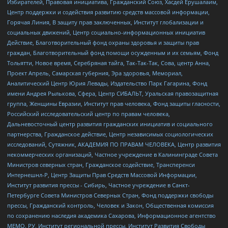
Избирателей, Правовая инициатива, Гражданский Союз, Хасдей Ерушалаим,
Центр поддержки и содействия развитию средств массовой информации,
Горячая Линия, В защиту прав заключенных, Институт глобализации и
социальных движений, Центр социально-информационных инициатив
Действие, Благотворительный фонд охраны здоровья и защиты прав
граждан, Благотворительный фонд помощи осужденным и их семьям, Фонд
Тольятти, Новое время, Серебряная тайга, Так-Так-Так, Сова, центр Анна,
Проект Апрель, Самарская губерния, Эра здоровья, Мемориал,
Аналитический Центр Юрия Левады, Издательство Парк Гагарина, Фонд
имени Андрея Рылькова, Сфера, Центр СИБАЛЬТ, Уральская правозащитная
группа, Женщины Евразии, Институт прав человека, Фонд защиты гласности,
Российский исследовательский центр по правам человека,
Дальневосточный центр развития гражданских инициатив и социального
партнерства, Гражданское действие, Центр независимых социологических
исследований, Сутяжник, АКАДЕМИЯ ПО ПРАВАМ ЧЕЛОВЕКА, Центр развития
некоммерческих организаций, Частное учреждение в Калининграде Совета
Министров северных стран, Гражданское содействие, Трансперенси
Интернешнл-Р, Центр Защиты Прав Средств Массовой Информации,
Институт развития прессы - Сибирь, Частное учреждение в Санкт-
Петербурге Совета Министров Северных Стран, Фонд поддержки свободы
прессы, Гражданский контроль, Человек и Закон, Общественная комиссия
по сохранению наследия академика Сахарова, Информационное агентство
МЕМО. РУ, Институт региональной прессы, Институт Развития Свободы