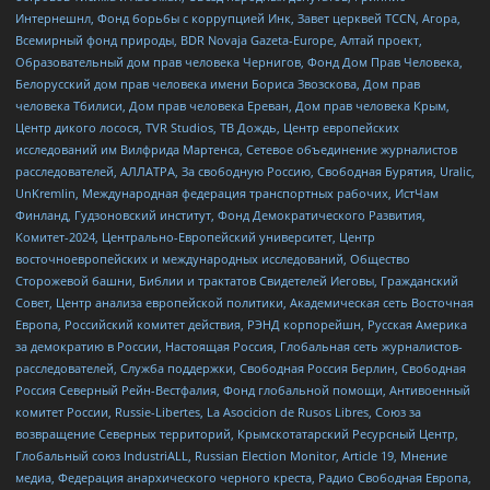
Интернешнл, Фонд борьбы с коррупцией Инк, Завет церквей TCCN, Агора,
Всемирный фонд природы, BDR Novaja Gazeta-Europe, Алтай проект,
Образовательный дом прав человека Чернигов, Фонд Дом Прав Человека,
Белорусский дом прав человека имени Бориса Звозскова, Дом прав
человека Тбилиси, Дом прав человека Ереван, Дом прав человека Крым,
Центр дикого лосося, TVR Studios, ТВ Дождь, Центр европейских
исследований им Вилфрида Мартенса, Сетевое объединение журналистов
расследователей, АЛЛАТРА, За свободную Россию, Свободная Бурятия, Uralic,
UnKremlin, Международная федерация транспортных рабочих, ИстЧам
Финланд, Гудзоновский институт, Фонд Демократического Развития,
Комитет-2024, Центрально-Европейский университет, Центр
восточноевропейских и международных исследований, Общество
Сторожевой башни, Библии и трактатов Свидетелей Иеговы, Гражданский
Совет, Центр анализа европейской политики, Академическая сеть Восточная
Европа, Российский комитет действия, РЭНД корпорейшн, Русская Америка
за демократию в России, Настоящая Россия, Глобальная сеть журналистов-
расследователей, Служба поддержки, Свободная Россия Берлин, Свободная
Россия Северный Рейн-Вестфалия, Фонд глобальной помощи, Антивоенный
комитет России, Russie-Libertes, La Asocicion de Rusos Libres, Союз за
возвращение Северных территорий, Крымскотатарский Ресурсный Центр,
Глобальный союз IndustriALL, Russian Election Monitor, Article 19, Мнение
медиа, Федерация анархического черного креста, Радио Свободная Европа,