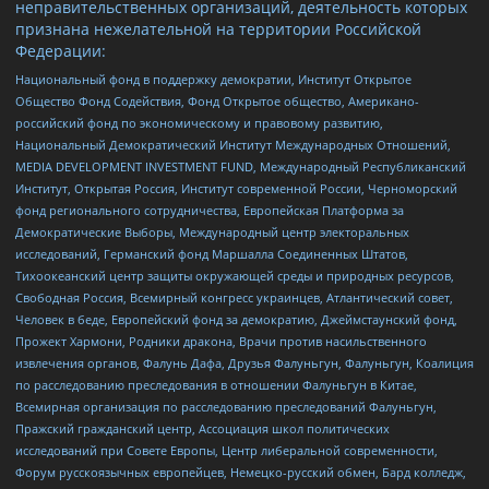
неправительственных организаций, деятельность которых
признана нежелательной на территории Российской
Федерации:
Национальный фонд в поддержку демократии, Институт Открытое
Общество Фонд Содействия, Фонд Открытое общество, Американо-
российский фонд по экономическому и правовому развитию,
Национальный Демократический Институт Международных Отношений,
MEDIA DEVELOPMENT INVESTMENT FUND, Международный Республиканский
Институт, Открытая Россия, Институт современной России, Черноморский
фонд регионального сотрудничества, Европейская Платформа за
Демократические Выборы, Международный центр электоральных
исследований, Германский фонд Маршалла Соединенных Штатов,
Тихоокеанский центр защиты окружающей среды и природных ресурсов,
Свободная Россия, Всемирный конгресс украинцев, Атлантический совет,
Человек в беде, Европейский фонд за демократию, Джеймстаунский фонд,
Прожект Хармони, Родники дракона, Врачи против насильственного
извлечения органов, Фалунь Дафа, Друзья Фалуньгун, Фалуньгун, Коалиция
по расследованию преследования в отношении Фалуньгун в Китае,
Всемирная организация по расследованию преследований Фалуньгун,
Пражский гражданский центр, Ассоциация школ политических
исследований при Совете Европы, Центр либеральной современности,
Форум русскоязычных европейцев, Немецко-русский обмен, Бард колледж,