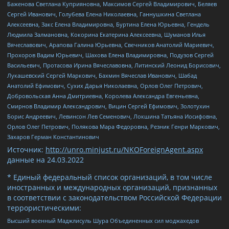
Баженова Светлана Куприяновна, Максимов Сергей Владимирович, Беляев
Сергей Иванович, Голубева Елена Николаевна, Ганнушкина Светлана
Алексеевна, Закс Елена Владимировна, Буртина Елена Юрьевна, Гендель
Людмила Залмановна, Кокорина Екатерина Алексеевна, Шуманов Илья
Вячеславович, Арапова Галина Юрьевна, Свечников Анатолий Мариевич,
Прохоров Вадим Юрьевич, Шахова Елена Владимировна, Подузов Сергей
Васильевич, Протасова Ирина Вячеславовна, Литинский Леонид Борисович,
Лукашевский Сергей Маркович, Бахмин Вячеслав Иванович, Шабад
Анатолий Ефимович, Сухих Дарья Николаевна, Орлов Олег Петрович,
Добровольская Анна Дмитриевна, Королева Александра Евгеньевна,
Смирнов Владимир Александрович, Вицин Сергей Ефимович, Золотухин
Борис Андреевич, Левинсон Лев Семенович, Локшина Татьяна Иосифовна,
Орлов Олег Петрович, Полякова Мара Федоровна, Резник Генри Маркович,
Захаров Герман Константинович
Источник:
http://unro.minjust.ru/NKOForeignAgent.aspx
данные на
24.03.2022
* Единый федеральный список организаций, в том числе
иностранных и международных организаций, признанных
в соответствии с законодательством Российской Федерации
террористическими:
Высший военный Маджлисуль Шура Объединенных сил моджахедов