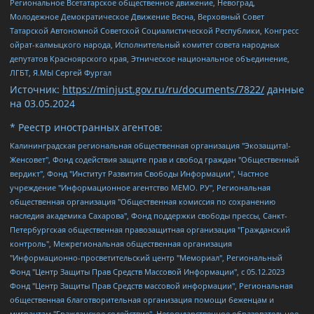
Региональное Всетатарское общественное движение, Невоград,
Молодежное Демократическое Движение Весна, Верховный Совет
Татарской Автономной Советской Социалистической Республики, Конгресс
ойрат-калмыцкого народа, Исполнительный комитет совета народных
депутатов Красноярского края, Этническое национальное объединение,
ЛГБТ, Я.МЫ Сергей Фургал
Источник:
https://minjust.gov.ru/ru/documents/7822/
данные
на
03.05.2024
* Реестр иностранных агентов:
Калининградская региональная общественная организация "Экозащита!-Женсовет", Фонд содействия защите прав и свобод граждан "Общественный вердикт", Фонд "Институт Развития Свободы Информации", Частное учреждение "Информационное агентство МЕМО. РУ", Региональная общественная организация "Общественная комиссия по сохранению наследия академика Сахарова", Фонд поддержки свободы прессы, Санкт-Петербургская общественная правозащитная организация "Гражданский контроль", Межрегиональная общественная организация "Информационно-просветительский центр "Мемориал", Региональный Фонд "Центр Защиты Прав Средств Массовой Информации", с 05.12.2023 Фонд "Центр Защиты Прав Средств массовой информации", Региональная общественная благотворительная организация помощи беженцам и мигрантам "Гражданское содействие", Негосударственное образовательное учреждение дополнительного профессионального образования (повышение квалификации) специалистов "АКАДЕМИЯ ПО ПРАВАМ ЧЕЛОВЕКА", Свердловская региональная общественная организация "Сутяжник", Автономная некоммерческая организация "Центр независимых социологических исследований", Союз общественных объединений "Российский исследовательский центр по правам человека", Региональное общественное учреждение научно-информационный центр "МЕМОРИАЛ", Некоммерческая организация "Фонд защиты гласности", Автономная некоммерческая организация "Институт прав человека", Городская общественная организация "Екатеринбургское общество "МЕМОРИАЛ", Городская общественная организация "Рязанское историко-просветительское и правозащитное общество "Мемориал" (Рязанский Мемориал), Челябинский региональный орган общественной самодеятельности – женское общественное объединение "Женщины Евразии", Челябинский региональный орган общественной самодеятельности "Уральская правозащитная группа", Фонд содействия защите здоровья и социальной справедливости имени Андрея Рылькова, Автономная Некоммерческая Организация "Аналитический Центр Юрия Левады", Автономная некоммерческая организация социальной поддержки населения "Проект Апрель", Региональная общественная организация помощи женщинам и детям, находящимся в кризисной ситуации "Информационно-методический центр "Анна", Фонд содействия развитию массовых коммуникаций и правовому просвещению "Так-так-Так", Фонд содействия устойчивому развитию "Серебряная тайга", Свердловский региональный общественный фонд социальных проектов "Новое время", "Idel.Реалии", Кавказ.Реалии, Крым.Реалии, Телеканал Настоящее Время, Татаро-башкирская служба Радио Свобода (Azatliq Radiosi), Радио Свободная Европа/Радио Свобода (PCE/PC), "Сибирь.Реалии", "Фактограф", Благотворительный фонд помощи осужденным и их семьям, Автономная некоммерческая организация "Институт глобализации и социальных движений", Фонд "В защиту прав заключенных", Частное учреждение "Центр поддержки и содействия развитию средств массовой информации", Пензенский региональный общественный благотворительный фонд "Гражданский союз", "Север.Реалии", Некоммерческая организация Фонд "Правовая инициатива", Общество с ограниченной ответственностью "Радио Свободная Европа/Радио Свобода", Чешское информационное агентство "MEDIUM-ORIENT", Красноярская региональная общественная организация "Мы против СПИДа", Камалягин Денис Николаевич, Маркелов Сергей Евгеньевич, Пономарев Лев Александрович, Савицкая Людмила Алексеевна, Автономная некоммерческая организация "Центр по работе с проблемой насилия "НАСИЛИЮ.НЕТ", Межрегиональный профессиональный союз работников здравоохранения "Альянс врачей", Юридическое лицо, зарегистрированное в Латвийской Республике, SIA "Medusa Project" (регистрационный номер 40103797863, дата регистрации 10.06.2014), Некоммерческая организация "Фонд по борьбе с коррупцией", Автономная некоммерческая организация "Институт права и публичной политики", Баданин Роман Сергеевич, Гликин Максим Александрович, Железнова Мария Михайловна, Лукьянова Юлия Сергеевна, Маетная Елизавета Витальевна, Маняхин Петр Борисович, Чуракова Ольга Владимировна, Ярош Юлия Петровна, Юридическое лицо "The Insider SIA", зарегистрированное в Риге, Латвийская Республика (дата регистрации 26.06.2015), являющееся администратором доменного имени интернет-издания "The Insider SIA", https://theins.ru, Постернак Алексей Евгеньевич, Рубин Михаил Аркадьевич, Анин Роман Александрович, Юридическое лицо Istories fonds, зарегистрированное в Латвийской Республике (регистрационный номер 50008295751, дата регистрации 24.02.2020), Великовский Дмитрий Александрович, Долинина Ирина Николаевна, Мароховская Алеся Алексеевна, Шлейнов Роман Юрьевич, Шмагун Олеся Валентиновна, Общество с ограниченной ответственностью "Альтаир 2021", Общество с ограниченной ответственностью "Вега 2021", Общество с ограниченной ответственностью "Главный редактор 2021", Общество с ограниченной ответственностью "Ромашки монолит", Важенков Артем Валерьевич, Ивановская областная общественная организация "Центр гендерных исследований", Гурман Юрий Альбертович, Медиапроект "ОВД-Инфо", Егоров Владимир Владимирович, Жилинский Владимир Александрович, Общество с ограниченной ответственностью "ЗП", Иванова София Юрьевна, Карезина Инна Павловна, Кильтау Екатерина Викторовна, Петров Алексей Викторович, Пискунов Сергей Евгеньевич, Смирнов Сергей Сергеевич, Тихонов Михаил Сергеевич, Общество с ограниченной ответственностью "ЖУРНАЛИСТ-ИНОСТРАННЫЙ АГЕНТ", Арапова Галина Юрьевна, Вольтская Татьяна Анатольевна, Американская компания "Mason G.E.S. Anonymous Foundation" (США), являющаяся владельцем интернет-издания https://mnews.world/, Компания "Stichting Bellingcat", зарегистрированная в Нидерландах (дата регистрации 11.07.2018), Захаров Андрей Вячеславович, Клепиковская Екатерина Дмитриевна, Общество с ограниченной ответственностью "МЕМО", Перл Роман Александрович, Симонов Евгений Алексеевич, Соловьева Елена Анатольевна, Сотников Даниил Владимирович, Сурначева Елизавета Дмитриевна, Автономная некоммерческая организация по защите прав человека и информированию населения "Якутия – Наше Мнение", Общество с ограниченной ответственностью "Москоу диджитал медиа", с 26.01.2023 Общество с ограниченной ответственностью "Чайка Белые сады", Ветошкина Валерия Валерьевна, Заговора Максим Александрович, Межрегиональное общественное движение "Российская ЛГБТ - сеть", Оленичев Максим Владимирович, Павлов Иван Юрьевич, Скворцова Елена Сергеевна, Общество с ограниченной ответственностью "Как бы инагент", Кочетков Игорь Викторович, Общество с ограниченной ответственностью "Честные выборы", Еланчик Олег Александрович, Общество с ограниченной ответственностью "Нобелевский призыв", Гималова Регина Эмилевна, Григорьев Андрей Валерьевич, Григорьева Алина Александровна, Ассоциация по содействию защите прав призывников, альтернативнослужащих и военнослужащих "Правозащитная группа "Гражданин.Армия.Право", Хисамова Регина Фаритовна, Автономная некоммерческая организация по реализации социально-правовых программ "Лилит", Дальневосточное общественное движение "Маяк", Санкт-Петербургская ЛГБТ-инициативная группа "Выход", Инициативная группа ЛГБТ+ "Реверс", Алексеев Андрей Викторович, Бекбулатова Таисия Львовна, Беляев Иван Михайлович, Владыкина Елена Сергеевна, Гельман Марат Александрович, Никульшина Вероника Юрьевна, Толоконникова Надежда Андреевна, Шендерович Виктор Анатольевич, Общество с ограниченной ответственностью "Данное сообщение", Общество с ограниченной ответственностью Издательский дом "Новая глава", Айнбиндер Александра Александровна, Московский комьюнити-центр для ЛГБТ+инициатив, Благотворительный фонд развития филантропии, Deutsche Welle (Германия, Kurt-Schumacher-Strasse 3, 53113 Bonn), Борзунова Мария Михайловна, Воробьев Виктор Викторович, Голубева Анна Львовна, Константинова Алла Михайловна, Малкова Ирина Владимировна, Мурадов Мурад Абдулгалимович, Осетинская Елизавета Николаевна, Понасенков Евгений Николаевич, Ганапольский Матвей Юрьевич, Киселев Евгений Алексеевич, Борухович Ирина Григорьевна, Дремин Иван Тимофеевич, Дубровский Дмитрий Викторович, Красноярская региональная общественная организация поддержки и развития альтернативных образовательных технологий и межкультурных коммуникаций "ИНТЕРРА", Маяковская Екатерина Алексеевна, Фейгин Марк Захарович, Филимонов Андрей Викторович, Дзугкоева Регина Николаевна, Доброхотов Роман Александрович, Дудь Юрий Александрович, Елкин Сергей Владимирович, Кругликов Кирилл Игоревич, Сабунаева Мария Леонидовна, Семенов Алексей Владимирович, Шаинян Карен Багратович, Шульман Екатерина Михайловна, Асафьев Артур Валерьевич, Вахштайн Виктор Семенович, Венедиктов Алексей Алексеевич, Лушникова Екатерина Евгеньевна, Волков Леонид Михайлович, Невзоров Александр Глебович, Пархоменко Сергей Борисович, Сироткин Ярослав Николаевич, Кара-Мурза Владимир Владимирович, Баранова Наталья Владимировна, Гозман Леонид Яковлевич, Кагарлицкий Борис Юльевич, Климарев Михаил Валерьевич, Милов Владимир Станиславович, Автономная некоммерческая организация Краснодарский центр современного искусства "Типография", Моргенштерн Алишер Тагирович, Соболь Любовь Эдуардовна, Общество с ограниченной ответственностью "ЛИЗА НОРМ", Каспаров Гарри Кимович, Ходорковский Михаил Борисович, Общество с ограниченной ответственностью "Апрельские тезисы", Данилович Ирина Брониславовна, Кашин Олег Владимирович, Петров Николай Владимирович, Пивоваров Алексей Владимирович, Соколов Михаил Владимирович, Цветкова Юлия Владимировна, Чичваркин Евгений Александрович, Комитет против пыток/Команда против пыток, Общество с ограниченной ответственностью "Первый научный", Общество с ограниченной ответственностью "Вертолет и ко", Белоцерковская Вероника Борисовна, Кац Максим Евгеньевич, Лазарева Татьяна Юрьевна, Шаведдинов Руслан Табризович, Яшин Илья Валерьевич, Общество с ограниченной ответственностью "Иноагент ААВ", Алешковский Дмитрий Петрович, Альбац Евгения Марковна, Быков Дмитрий Львович, Галямина Юлия Евгеньевна, Лойко Сергей Леонидович, Мартынов Кирилл Константинович, Медведев Сергей Александрович, Крашенинников Федор Геннадиевич, Гордеева Катерина Вл