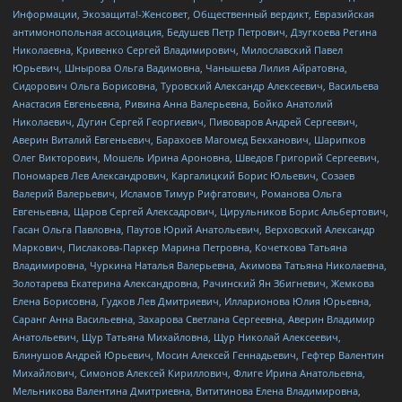
Информации, Экозащита!-Женсовет, Общественный вердикт, Евразийская
антимонопольная ассоциация, Бедушев Петр Петрович, Дзугкоева Регина
Николаевна, Кривенко Сергей Владимирович, Милославский Павел
Юрьевич, Шнырова Ольга Вадимовна, Чанышева Лилия Айратовна,
Сидорович Ольга Борисовна, Туровский Александр Алексеевич, Васильева
Анастасия Евгеньевна, Ривина Анна Валерьевна, Бойко Анатолий
Николаевич, Дугин Сергей Георгиевич, Пивоваров Андрей Сергеевич,
Аверин Виталий Евгеньевич, Барахоев Магомед Бекханович, Шарипков
Олег Викторович, Мошель Ирина Ароновна, Шведов Григорий Сергеевич,
Пономарев Лев Александрович, Каргалицкий Борис Юльевич, Созаев
Валерий Валерьевич, Исламов Тимур Рифгатович, Романова Ольга
Евгеньевна, Щаров Сергей Алексадрович, Цирульников Борис Альбертович,
Гасан Ольга Павловна, Паутов Юрий Анатольевич, Верховский Александр
Маркович, Пислакова-Паркер Марина Петровна, Кочеткова Татьяна
Владимировна, Чуркина Наталья Валерьевна, Акимова Татьяна Николаевна,
Золотарева Екатерина Александровна, Рачинский Ян Збигневич, Жемкова
Елена Борисовна, Гудков Лев Дмитриевич, Илларионова Юлия Юрьевна,
Саранг Анна Васильевна, Захарова Светлана Сергеевна, Аверин Владимир
Анатольевич, Щур Татьяна Михайловна, Щур Николай Алексеевич,
Блинушов Андрей Юрьевич, Мосин Алексей Геннадьевич, Гефтер Валентин
Михайлович, Симонов Алексей Кириллович, Флиге Ирина Анатольевна,
Мельникова Валентина Дмитриевна, Вититинова Елена Владимировна,