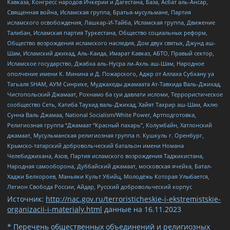
Кавказа, Конгресс народов Ичкерии и Дагестана, База, Асбат аль-Ансар,
Священная война, Исламская группа, Братья-мусульмане, Партия
исламского освобождения, Лашкар-И-Тайба, Исламская группа, Движение
Талибан, Исламская партия Туркестана, Общество социальных реформ,
Общество возрождения исламского наследия, Дом двух святых, Джунд аш-
Шам, Исламский джихад, Аль-Каида, Имарат Кавказ, АБТО, Правый сектор,
Исламское государство, Джабха аль-Нусра ли-Ахль аш-Шам, Народное
ополчение имени К. Минина и Д. Пожарского, Аджр от Аллаха Субхану уа
Тагьаля SHAM, АУМ Синрике, Муджахеды джамаата Ат-Тавхида Валь-Джихад,
Чистопольский Джамаат, Рохнамо ба суи давлати исломи, Террористическое
сообщество Сеть, Катиба Таухид валь-Джихад, Хайят Тахрир аш-Шам, Ахлю
Сунна Валь Джамаа, National Socialism/White Power, Артподготовка,
Религиозная группа “Джамаат “Красный пахарь”, Колумбайн, Хатлонский
джамаат, Мусульманская религиозная группа п. Кушкуль г. Оренбург,
Крымско-татарский добровольческий батальон имени Номана
Челебиджихана, Азов, Партия исламского возрождения Таджикистана,
Народная самооборона, Дуббайский джамаат, московская ячейка, Батал-
Хаджи Белхороев, Маньяки Культ Убийц, Молодёжь Которая Улыбается,
Легион Свобода России, Айдар, Русский добровольческий корпус
Источник:
http://nac.gov.ru/terroristicheskie-i-ekstremistskie-
organizacii-i-materialy.html
данные на
16.11.2023
* Перечень общественных объединений и религиозных