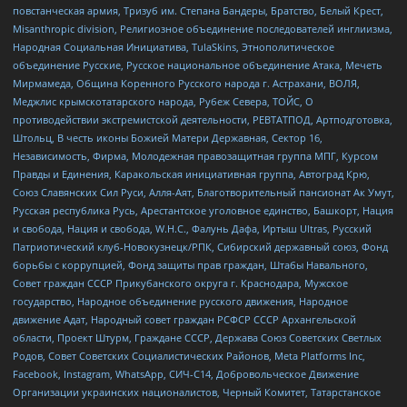
повстанческая армия, Тризуб им. Степана Бандеры, Братство, Белый Крест,
Misanthropic division, Религиозное объединение последователей инглиизма,
Народная Социальная Инициатива, TulaSkins, Этнополитическое
объединение Русские, Русское национальное объединение Атака, Мечеть
Мирмамеда, Община Коренного Русского народа г. Астрахани, ВОЛЯ,
Меджлис крымскотатарского народа, Рубеж Севера, ТОЙС, О
противодействии экстремистской деятельности, РЕВТАТПОД, Артподготовка,
Штольц, В честь иконы Божией Матери Державная, Сектор 16,
Независимость, Фирма, Молодежная правозащитная группа МПГ, Курсом
Правды и Единения, Каракольская инициативная группа, Автоград Крю,
Союз Славянских Сил Руси, Алля-Аят, Благотворительный пансионат Ак Умут,
Русская республика Русь, Арестантское уголовное единство, Башкорт, Нация
и свобода, Нация и свобода, W.H.С., Фалунь Дафа, Иртыш Ultras, Русский
Патриотический клуб-Новокузнецк/РПК, Сибирский державный союз, Фонд
борьбы с коррупцией, Фонд защиты прав граждан, Штабы Навального,
Совет граждан СССР Прикубанского округа г. Краснодара, Мужское
государство, Народное объединение русского движения, Народное
движение Адат, Народный совет граждан РСФСР СССР Архангельской
области, Проект Штурм, Граждане СССР, Держава Союз Советских Светлых
Родов, Совет Советских Социалистических Районов, Meta Platforms Inc,
Facebook, Instagram, WhatsApp, СИЧ-С14, Добровольческое Движение
Организации украинских националистов, Черный Комитет, Татарстанское