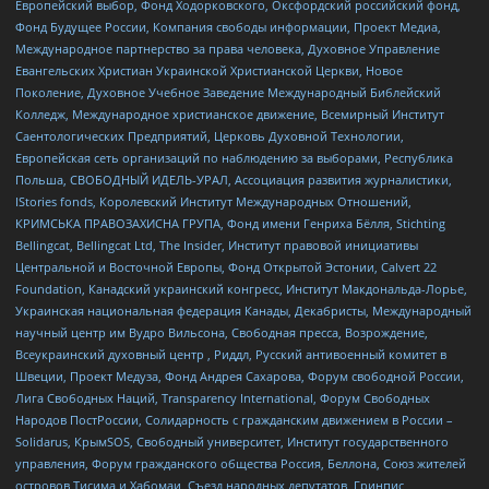
Европейский выбор, Фонд Ходорковского, Оксфордский российский фонд,
Фонд Будущее России, Компания свободы информации, Проект Медиа,
Международное партнерство за права человека, Духовное Управление
Евангельских Христиан Украинской Христианской Церкви, Новое
Поколение, Духовное Учебное Заведение Международный Библейский
Колледж, Международное христианское движение, Всемирный Институт
Саентологических Предприятий, Церковь Духовной Технологии,
Европейская сеть организаций по наблюдению за выборами, Республика
Польша, СВОБОДНЫЙ ИДЕЛЬ-УРАЛ, Ассоциация развития журналистики,
IStories fonds, Королевский Институт Международных Отношений,
КРИМСЬКА ПРАВОЗАХИСНА ГРУПА, Фонд имени Генриха Бёлля, Stichting
Bellingcat, Bellingcat Ltd, The Insider, Институт правовой инициативы
Центральной и Восточной Европы, Фонд Открытой Эстонии, Calvert 22
Foundation, Канадский украинский конгресс, Институт Макдональда-Лорье,
Украинская национальная федерация Канады, Декабристы, Международный
научный центр им Вудро Вильсона, Свободная пресса, Возрождение,
Всеукраинский духовный центр , Риддл, Русский антивоенный комитет в
Швеции, Проект Медуза, Фонд Андрея Сахарова, Форум свободной России,
Лига Свободных Наций, Transparеncy International, Форум Свободных
Народов ПостРоссии, Солидарность с гражданским движением в России –
Solidarus, КрымSOS, Свободный университет, Институт государственного
управления, Форум гражданского общества Россия, Беллона, Союз жителей
островов Тисима и Хабомаи, Съезд народных депутатов, Гринпис