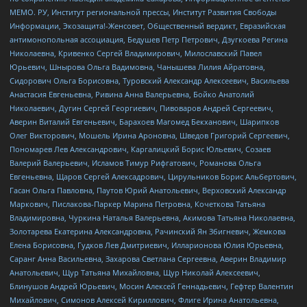
МЕМО. РУ, Институт региональной прессы, Институт Развития Свободы
Информации, Экозащита!-Женсовет, Общественный вердикт, Евразийская
антимонопольная ассоциация, Бедушев Петр Петрович, Дзугкоева Регина
Николаевна, Кривенко Сергей Владимирович, Милославский Павел
Юрьевич, Шнырова Ольга Вадимовна, Чанышева Лилия Айратовна,
Сидорович Ольга Борисовна, Туровский Александр Алексеевич, Васильева
Анастасия Евгеньевна, Ривина Анна Валерьевна, Бойко Анатолий
Николаевич, Дугин Сергей Георгиевич, Пивоваров Андрей Сергеевич,
Аверин Виталий Евгеньевич, Барахоев Магомед Бекханович, Шарипков
Олег Викторович, Мошель Ирина Ароновна, Шведов Григорий Сергеевич,
Пономарев Лев Александрович, Каргалицкий Борис Юльевич, Созаев
Валерий Валерьевич, Исламов Тимур Рифгатович, Романова Ольга
Евгеньевна, Щаров Сергей Алексадрович, Цирульников Борис Альбертович,
Гасан Ольга Павловна, Паутов Юрий Анатольевич, Верховский Александр
Маркович, Пислакова-Паркер Марина Петровна, Кочеткова Татьяна
Владимировна, Чуркина Наталья Валерьевна, Акимова Татьяна Николаевна,
Золотарева Екатерина Александровна, Рачинский Ян Збигневич, Жемкова
Елена Борисовна, Гудков Лев Дмитриевич, Илларионова Юлия Юрьевна,
Саранг Анна Васильевна, Захарова Светлана Сергеевна, Аверин Владимир
Анатольевич, Щур Татьяна Михайловна, Щур Николай Алексеевич,
Блинушов Андрей Юрьевич, Мосин Алексей Геннадьевич, Гефтер Валентин
Михайлович, Симонов Алексей Кириллович, Флиге Ирина Анатольевна,