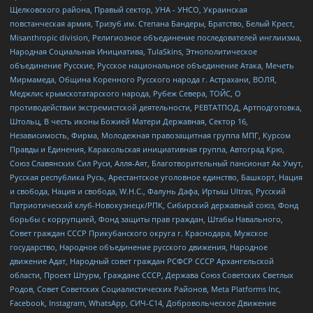
Щелковского района, Правый сектор, УНА - УНСО, Украинская
повстанческая армия, Тризуб им. Степана Бандеры, Братство, Белый Крест,
Misanthropic division, Религиозное объединение последователей инглиизма,
Народная Социальная Инициатива, TulaSkins, Этнополитическое
объединение Русские, Русское национальное объединение Атака, Мечеть
Мирмамеда, Община Коренного Русского народа г. Астрахани, ВОЛЯ,
Меджлис крымскотатарского народа, Рубеж Севера, ТОЙС, О
противодействии экстремистской деятельности, РЕВТАТПОД, Артподготовка,
Штольц, В честь иконы Божией Матери Державная, Сектор 16,
Независимость, Фирма, Молодежная правозащитная группа МПГ, Курсом
Правды и Единения, Каракольская инициативная группа, Автоград Крю,
Союз Славянских Сил Руси, Алля-Аят, Благотворительный пансионат Ак Умут,
Русская республика Русь, Арестантское уголовное единство, Башкорт, Нация
и свобода, Нация и свобода, W.H.С., Фалунь Дафа, Иртыш Ultras, Русский
Патриотический клуб-Новокузнецк/РПК, Сибирский державный союз, Фонд
борьбы с коррупцией, Фонд защиты прав граждан, Штабы Навального,
Совет граждан СССР Прикубанского округа г. Краснодара, Мужское
государство, Народное объединение русского движения, Народное
движение Адат, Народный совет граждан РСФСР СССР Архангельской
области, Проект Штурм, Граждане СССР, Держава Союз Советских Светлых
Родов, Совет Советских Социалистических Районов, Meta Platforms Inc,
Facebook, Instagram, WhatsApp, СИЧ-С14, Добровольческое Движение