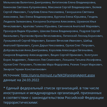
Мельникова Валентина Дмитриевна, Вититинова Елена Владимировна,
Баженова Светлана Куприяновна, Максимов Сергей Владимирович, Беляев
Сергей Иванович, Голубева Елена Николаевна, Ганнушкина Светлана
Алексеевна, Закс Елена Владимировна, Буртина Елена Юрьевна, Гендель
Людмила Залмановна, Кокорина Екатерина Алексеевна, Шуманов Илья
Вячеславович, Арапова Галина Юрьевна, Свечников Анатолий Мариевич,
Прохоров Вадим Юрьевич, Шахова Елена Владимировна, Подузов Сергей
Васильевич, Протасова Ирина Вячеславовна, Литинский Леонид Борисович,
Лукашевский Сергей Маркович, Бахмин Вячеслав Иванович, Шабад
Анатолий Ефимович, Сухих Дарья Николаевна, Орлов Олег Петрович,
Добровольская Анна Дмитриевна, Королева Александра Евгеньевна,
Смирнов Владимир Александрович, Вицин Сергей Ефимович, Золотухин
Борис Андреевич, Левинсон Лев Семенович, Локшина Татьяна Иосифовна,
Орлов Олег Петрович, Полякова Мара Федоровна, Резник Генри Маркович,
Захаров Герман Константинович
Источник:
http://unro.minjust.ru/NKOForeignAgent.aspx
данные на
24.03.2022
* Единый федеральный список организаций, в том числе
иностранных и международных организаций, признанных
в соответствии с законодательством Российской Федерации
террористическими: