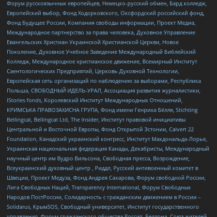
Форум русскоязычных европейцев, Немецко-русский обмен, Бард колледж,
Европейский выбор, Фонд Ходорковского, Оксфордский российский фонд,
Фонд Будущее России, Компания свободы информации, Проект Медиа,
Международное партнерство за права человека, Духовное Управление
Евангельских Христиан Украинской Христианской Церкви, Новое
Поколение, Духовное Учебное Заведение Международный Библейский
Колледж, Международное христианское движение, Всемирный Институт
Саентологических Предприятий, Церковь Духовной Технологии,
Европейская сеть организаций по наблюдению за выборами, Республика
Польша, СВОБОДНЫЙ ИДЕЛЬ-УРАЛ, Ассоциация развития журналистики,
IStories fonds, Королевский Институт Международных Отношений,
КРИМСЬКА ПРАВОЗАХИСНА ГРУПА, Фонд имени Генриха Бёлля, Stichting
Bellingcat, Bellingcat Ltd, The Insider, Институт правовой инициативы
Центральной и Восточной Европы, Фонд Открытой Эстонии, Calvert 22
Foundation, Канадский украинский конгресс, Институт Макдональда-Лорье,
Украинская национальная федерация Канады, Декабристы, Международный
научный центр им Вудро Вильсона, Свободная пресса, Возрождение,
Всеукраинский духовный центр , Риддл, Русский антивоенный комитет в
Швеции, Проект Медуза, Фонд Андрея Сахарова, Форум свободной России,
Лига Свободных Наций, Transparеncy International, Форум Свободных
Народов ПостРоссии, Солидарность с гражданским движением в России –
Solidarus, КрымSOS, Свободный университет, Институт государственного
управления, Форум гражданского общества Россия, Беллона, Союз жителей