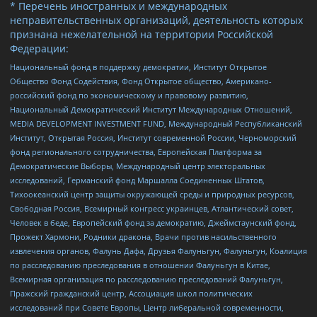
* Перечень иностранных и международных
неправительственных организаций, деятельность которых
признана нежелательной на территории Российской
Федерации:
Национальный фонд в поддержку демократии, Институт Открытое
Общество Фонд Содействия, Фонд Открытое общество, Американо-
российский фонд по экономическому и правовому развитию,
Национальный Демократический Институт Международных Отношений,
MEDIA DEVELOPMENT INVESTMENT FUND, Международный Республиканский
Институт, Открытая Россия, Институт современной России, Черноморский
фонд регионального сотрудничества, Европейская Платформа за
Демократические Выборы, Международный центр электоральных
исследований, Германский фонд Маршалла Соединенных Штатов,
Тихоокеанский центр защиты окружающей среды и природных ресурсов,
Свободная Россия, Всемирный конгресс украинцев, Атлантический совет,
Человек в беде, Европейский фонд за демократию, Джеймстаунский фонд,
Прожект Хармони, Родники дракона, Врачи против насильственного
извлечения органов, Фалунь Дафа, Друзья Фалуньгун, Фалуньгун, Коалиция
по расследованию преследования в отношении Фалуньгун в Китае,
Всемирная организация по расследованию преследований Фалуньгун,
Пражский гражданский центр, Ассоциация школ политических
исследований при Совете Европы, Центр либеральной современности,