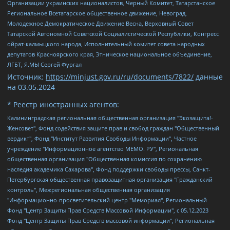
Организации украинских националистов, Черный Комитет, Татарстанское
Региональное Всетатарское общественное движение, Невоград,
Молодежное Демократическое Движение Весна, Верховный Совет
Татарской Автономной Советской Социалистической Республики, Конгресс
ойрат-калмыцкого народа, Исполнительный комитет совета народных
депутатов Красноярского края, Этническое национальное объединение,
ЛГБТ, Я.МЫ Сергей Фургал
Источник:
https://minjust.gov.ru/ru/documents/7822/
данные
на
03.05.2024
* Реестр иностранных агентов:
Калининградская региональная общественная организация "Экозащита!-Женсовет", Фонд содействия защите прав и свобод граждан "Общественный вердикт", Фонд "Институт Развития Свободы Информации", Частное учреждение "Информационное агентство МЕМО. РУ", Региональная общественная организация "Общественная комиссия по сохранению наследия академика Сахарова", Фонд поддержки свободы прессы, Санкт-Петербургская общественная правозащитная организация "Гражданский контроль", Межрегиональная общественная организация "Информационно-просветительский центр "Мемориал", Региональный Фонд "Центр Защиты Прав Средств Массовой Информации", с 05.12.2023 Фонд "Центр Защиты Прав Средств массовой информации", Региональная общественная благотворительная организация помощи беженцам и мигрантам "Гражданское содействие", Негосударственное образовательное учреждение дополнительного профессионального образования (повышение квалификации) специалистов "АКАДЕМИЯ ПО ПРАВАМ ЧЕЛОВЕКА", Свердловская региональная общественная организация "Сутяжник", Автономная некоммерческая организация "Центр независимых социологических исследований", Союз общественных объединений "Российский исследовательский центр по правам человека", Региональное общественное учреждение научно-информационный центр "МЕМОРИАЛ", Некоммерческая организация "Фонд защиты гласности", Автономная некоммерческая организация "Институт прав человека", Городская общественная организация "Екатеринбургское общество "МЕМОРИАЛ", Городская общественная организация "Рязанское историко-просветительское и правозащитное общество "Мемориал" (Рязанский Мемориал), Челябинский региональный орган общественной самодеятельности – женское общественное объединение "Женщины Евразии", Челябинский региональный орган общественной самодеятельности "Уральская правозащитная группа", Фонд содействия защите здоровья и социальной справедливости имени Андрея Рылькова, Автономная Некоммерческая Организация "Аналитический Центр Юрия Левады", Автономная некоммерческая организация социальной поддержки населения "Проект Апрель", Региональная общественная организация помощи женщинам и детям, находящимся в кризисной ситуации "Информационно-методический центр "Анна", Фонд содействия развитию массовых коммуникаций и правовому просвещению "Так-так-Так", Фонд содействия устойчивому развитию "Серебряная тайга", Свердловский региональный общественный фонд социальных проектов "Новое время", "Idel.Реалии", Кавказ.Реалии, Крым.Реалии, Телеканал Настоящее Время, Татаро-башкирская служба Радио Свобода (Azatliq Radiosi), Радио Свободная Европа/Радио Свобода (PCE/PC), "Сибирь.Реалии", "Фактограф", Благотворительный фонд помощи осужденным и их семьям, Автономная некоммерческая организация "Институт глобализации и социальных движений", Фонд "В защиту прав заключенных", Частное учреждение "Центр поддержки и содействия развитию средств массовой информации", Пензенский региональный общественный благотворительный фонд "Гражданский союз", "Север.Реалии", Некоммерческая организация Фонд "Правовая инициатива", Общество с ограниченной ответственностью "Радио Свободная Европа/Радио Свобода", Чешское информационное агентство "MEDIUM-ORIENT", Красноярская региональная общественная организация "Мы против СПИДа", Камалягин Денис Николаевич, Маркелов Сергей Евгеньевич, Пономарев Лев Александрович, Савицкая Людмила Алексеевна, Автономная некоммерческая организация "Центр по работе с проблемой насилия "НАСИЛИЮ.НЕТ", Межрегиональный профессиональный союз работников здравоохранения "Альянс врачей", Юридическое лицо, зарегистрированное в Латвийской Республике, SIA "Medusa Project" (регистрационный номер 40103797863, дата регистрации 10.06.2014), Некоммерческая организация "Фонд по борьбе с коррупцией", Автономная некоммерческая организация "Институт права и публичной политики", Баданин Роман Сергеевич, Гликин Максим Александрович, Железнова Мария Михайловна, Лукьянова Юлия Сергеевна, Маетная Елизавета Витальевна, Маняхин Петр Борисович, Чуракова Ольга Владимировна, Ярош Юлия Петровна, Юридическое лицо "The Insider SIA", зарегистрированное в Риге, Латвийская Республика (дата регистрации 26.06.2015), являющееся администратором доменного имени интернет-издания "The Insider SIA", https://theins.ru, Постернак Алексей Евгеньевич, Рубин Михаил Аркадьевич, Анин Роман Александрович, Юридическое лицо Istories fonds, зарегистрированное в Латвийской Республике (регистрационный номер 50008295751, дата регистрации 24.02.2020), Великовский Дмитрий Александрович, Долинина Ирина Николаевна, Мароховская Алеся Алексеевна, Шлейнов Роман Юрьевич, Шмагун Олеся Валентиновна, Общество с ограниченной ответственностью "Альтаир 2021", Общество с ограниченной ответственностью "Вега 2021", Общество с ограниченной ответственностью "Главный редактор 2021", Общество с ограниченной ответственностью "Ромашки монолит", Важенков Артем Валерьевич, Ивановская областная общественная организация "Центр гендерных исследований", Гурман Юрий Альбертович, Медиапроект "ОВД-Инфо", Егоров Владимир Владимирович, Жилинский Владимир Александрович, Общество с ограниченной ответственностью "ЗП", Иванова София Юрьевна, Карезина Инна Павловна, Кильтау Екатерина Викторовна, Петров Алексей Викторович, Пискунов Сергей Евгеньевич, Смирнов Сергей Сергеевич, Тихонов Михаил Сергеевич, Общество с ограниченной ответственностью "ЖУРНАЛИСТ-ИНОСТРАННЫЙ АГЕНТ", Арапова Галина Юрьевна, Вольтская Татьяна Анатольевна, Американская компания "Mason G.E.S. Anonymous Foundation" (США), являющаяся владельцем интернет-издания https://mnews.world/, Компания "Stichting Bellingcat", зарегистрированная в Нидерландах (дата регистрации 11.07.2018), Захаров Андрей Вячеславович, Клепиковская Екатерина Дмитриевна, Общество с ограниченной ответственностью "МЕМО", Перл Роман Александрович, Симонов Евгений Алексеевич, Соловьева Елена Анатольевна, Сотников Даниил Владимирович, Сурначева Елизавета Дмитриевна, Автономная некоммерческая организация по защите прав человека и информированию населения "Якутия – Наше Мнение", Общество с ограниченной ответственностью "Москоу диджитал медиа", с 26.01.2023 Общество с ограниченной ответственностью "Чайка Белые сады", Ветошкина Валерия Валерьевна, Заговора Максим Александрович, Межрегиональное общественное движение "Российская ЛГБТ - сеть", Оленичев Максим Владимирович, Павлов Иван Юрьевич, Скворцова Елена Сергеевна, Общество с ограниченной ответственностью "Как бы инагент", Кочетков Игорь Викторович, Общество с ограниченной ответственностью "Честные выборы", Еланчик Олег Александрович, Общество с ограниченной ответственностью "Нобелевский призыв", Гималова Регина Эмилевна, Григорьев Андрей Валерьевич, Григорьева Алина Александровна, Ассоциация по содействию защите прав призывников, альтернативнослужащих и военнослужащих "Правозащитная группа "Гражданин.Армия.Право", Хисамова Регина Фаритовна, Автономная некоммерческая организация по реализации социально-правовых программ "Лилит", Дальневосточное общественное движение "Маяк", Санкт-Петербургская ЛГБТ-инициативная группа "Выход", Инициативная группа ЛГБТ+ "Реверс", Алексеев Андрей Викторович, Бекбулатова Таисия Львовна, Беляев Иван Михайлович, Владыкина Елена Сергеевна, Гельман Марат Александрович, Никульшина Вероника Юрьевна, Толоконникова Надежда Андреевна, Шендерович Виктор Анатольевич, Общество с ограниченной ответственностью "Данное сообщение", Общество с ограниченной ответственностью Издательский дом "Новая глава", Айнбиндер Александра Александровна, Московский комьюнити-центр для ЛГБТ+инициатив, Благотворительный фонд развития филантропии, Deutsche Welle (Германия, Kurt-Schumacher-Strasse 3, 53113 Bonn), Борзунова Мария Михайловна, Воробьев Виктор Викторович, Голубева Анна Львовна, Константинова Алла Михайловна, Малкова Ирина Владимировна, Мурадов Мурад Абдулгалимович, Осетинская Елизавета Николаевна, Понасенков Евгений Николаевич, Ганапольский Матвей Юрьевич, Киселев Евгений Алексеевич, Борухович Ирина Григорьевна, Дремин Иван Тимофеевич, Дубровский Дмитрий Викторович, Красноярская региональная общественная организация поддержки и развития альтернативных образовательных технологий и межкультурных коммуникаций "ИНТЕРРА", Маяковская Екатерина Алексеевна, Фейгин Марк Захарович, Филимонов Андрей Викторович, Дзугкоева Регина Николаевна, Доброхотов Роман Александрович, Дудь Юрий Александрович, Елкин Сергей Владимирович, Кругликов Кирилл Игоревич, Сабунаева Мария Леонидовна, Семенов Алексей Владимирович, Шаинян Карен Багратович, Шульман Екатерина Михайловна, Асафьев Артур Валерьевич, Вахштайн Виктор Семенович, Венедиктов Алексей Алексеевич, Лушникова Екатерина Евгеньевна, Волков Леонид Михайлович, Невзоров Александр Глебович, Пархоменко Сергей Борисович, Сироткин Ярослав Николаевич, Кара-Мурза Владимир Владимирович, Баранова Наталья Владимировна, Гозман Леонид Яковлевич, Кагарлицкий Борис Юльевич, Климарев Михаил Валерьевич, Милов Владимир Станиславович, Автономная некоммерческая организация Краснодарский центр современного искусства "Типография", Моргенштерн Алишер Тагирович, Соболь Любовь Эдуардовна, Общество с ограниченной ответственностью "ЛИЗА НОРМ", Каспаров Гарри Кимович, Ходорковский Михаил Борисович, Общество с ограниченной ответственностью "Апрельские тезисы", Данилович Ирина Брониславовна, Кашин Олег Владимирович, Петров Николай Владимирович, Пивоваров Алексей Владимирович, Соколов Михаил Владимирович, Цветкова Юлия Владимировна, Чичваркин Евгений Александрович, Комитет против пыток/Команда против пыток, Общество с ограниченной ответственностью "Первый научный", Общество с ограниченной ответственностью "Вертолет и ко", Белоцерковская Вероника Борисовна, Кац Максим Евгеньевич, Лазарева Татьяна Юрьевна, Шаведдинов Руслан Табризович, Яшин Илья Валерьевич, Общество с ограниченной ответственностью "Иноагент ААВ", Алешковский Дмитрий Петрович, Альбац Евгения Марковна, Быков Дмитрий Львович, Галямина Юлия Евгеньевна, Лойко Сергей Леонидович, Мартынов Кирилл Константинович, Медведев Сергей Александрович, Крашенинников Федор Геннадиевич, Гордеева Катерина Вл