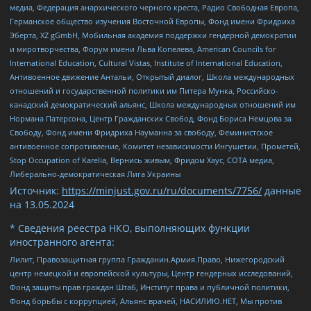
медиа, Федерация анархического черного креста, Радио Свободная Европа,
Германское общество изучения Восточной Европы, Фонд имени Фридриха
Эберта, XZ gGmbH, Мобильная академия поддержки гендерной демократии
и миротворчества, Форум имени Льва Копелева, American Councils for
International Education, Cultural Vistas, Institute of International Education,
Антивоенное движение Антальи, Открытый диалог, Школа международных
отношений и государственной политики им Питера Мунка, Российско-
канадский демократический альянс, Школа международных отношений им
Нормана Патерсона, Центр Гражданских Свобод, Фонд Бориса Немцова за
Свободу, Фонд имени Фридриха Науманна за свободу, Феминистское
антивоенное сопротивление, Комитет независимости Ингушетии, Прометей,
Stop Occupation of Karelia, Вернись живым, Фридом Хаус, СОТА медиа,
Либерально-демократическая Лига Украины
Источник:
https://minjust.gov.ru/ru/documents/7756/
данные
на
13.05.2024
* Сведения реестра НКО, выполняющих функции
иностранного агента:
Лилит, Правозащитная группа Гражданин.Армия.Право, Нижегородский
центр немецкой и европейской культуры, Центр гендерных исследований,
Фонд защиты прав граждан Штаб, Институт права и публичной политики,
Фонд борьбы с коррупцией, Альянс врачей, НАСИЛИЮ.НЕТ, Мы против