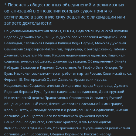
* Перечень общественных объединений и религиозных
организаций в отношении которых судом принято
вступившее в законную силу решение о ликвидации или
запрете деятельности:
Национал-большевистская партия, ВЕК РА, Рада земли Кубанской Духовно
Родовой Державы Русь, Община Духовного Управления Асгардской Веси
Беловодья, Славянская Община Капища Веды Перуна, Мужская Духовная
Семинария Староверов-Инглингов, Нурджулар, К Богодержавию, Таблиги
Джамаат, Свидетели Иеговы, Русское национальное единство, Национал-
социалистическое общество, Джамаат мувахидов, Объединенный Вилайат
Кабарды, Балкарии и Карачая, Союз славян, Ат-Такфир Валь-Хиджра, Пит
Буль, Национал-социалистическая рабочая партия России, Славянский союз,
Формат-18, Благородный Орден Дьявола, Армия воли народа,
Национальная Социалистическая Инициатива города Череповца, Духовно-
Родовая Держава Русь, Русское национальное единство, Древнерусской
Инглистической церкви Православных Староверов-Инглингов, Русский
общенациональный союз, Движение против нелегальной иммиграции,
Кровь и Честь, О свободе совести и о религиозных объединениях, Омская
организация общественного политического движения Русское
национальное единство, Северное Братство, Клуб Болельщиков
Футбольного Клуба Динамо, Файзрахманисты, Мусульманская религиозная
организация п. Боровский, Община Коренного Русского народа