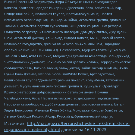
Высший военный Маджлисуль Шура Объединенных сил моджахедов
Кавказа, Конгресс народов Ичкерии и Дагестана, База, Асбат аль-Ансар,
Священная война, Исламская группа, Братья-мусульмане, Партия
исламского освобождения, Лашкар-И-Тайба, Исламская группа, Движение
Талибан, Исламская партия Туркестана, Общество социальных реформ,
Общество возрождения исламского наследия, Дом двух святых, Джунд аш-
Шам, Исламский джихад, Аль-Каида, Имарат Кавказ, АБТО, Правый сектор,
Исламское государство, Джабха аль-Нусра ли-Ахль аш-Шам, Народное
ополчение имени К. Минина и Д. Пожарского, Аджр от Аллаха Субхану уа
Тагьаля SHAM, АУМ Синрике, Муджахеды джамаата Ат-Тавхида Валь-Джихад,
Чистопольский Джамаат, Рохнамо ба суи давлати исломи, Террористическое
сообщество Сеть, Катиба Таухид валь-Джихад, Хайят Тахрир аш-Шам, Ахлю
Сунна Валь Джамаа, National Socialism/White Power, Артподготовка,
Религиозная группа “Джамаат “Красный пахарь”, Колумбайн, Хатлонский
джамаат, Мусульманская религиозная группа п. Кушкуль г. Оренбург,
Крымско-татарский добровольческий батальон имени Номана
Челебиджихана, Азов, Партия исламского возрождения Таджикистана,
Народная самооборона, Дуббайский джамаат, московская ячейка, Батал-
Хаджи Белхороев, Маньяки Культ Убийц, Молодёжь Которая Улыбается,
Легион Свобода России, Айдар, Русский добровольческий корпус
Источник:
http://nac.gov.ru/terroristicheskie-i-ekstremistskie-
organizacii-i-materialy.html
данные на
16.11.2023