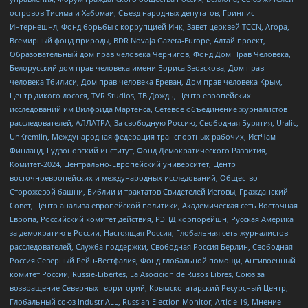
островов Тисима и Хабомаи, Съезд народных депутатов, Гринпис
Интернешнл, Фонд борьбы с коррупцией Инк, Завет церквей TCCN, Агора,
Всемирный фонд природы, BDR Novaja Gazeta-Europe, Алтай проект,
Образовательный дом прав человека Чернигов, Фонд Дом Прав Человека,
Белорусский дом прав человека имени Бориса Звозскова, Дом прав
человека Тбилиси, Дом прав человека Ереван, Дом прав человека Крым,
Центр дикого лосося, TVR Studios, ТВ Дождь, Центр европейских
исследований им Вилфрида Мартенса, Сетевое объединение журналистов
расследователей, АЛЛАТРА, За свободную Россию, Свободная Бурятия, Uralic,
UnKremlin, Международная федерация транспортных рабочих, ИстЧам
Финланд, Гудзоновский институт, Фонд Демократического Развития,
Комитет-2024, Центрально-Европейский университет, Центр
восточноевропейских и международных исследований, Общество
Сторожевой башни, Библии и трактатов Свидетелей Иеговы, Гражданский
Совет, Центр анализа европейской политики, Академическая сеть Восточная
Европа, Российский комитет действия, РЭНД корпорейшн, Русская Америка
за демократию в России, Настоящая Россия, Глобальная сеть журналистов-
расследователей, Служба поддержки, Свободная Россия Берлин, Свободная
Россия Северный Рейн-Вестфалия, Фонд глобальной помощи, Антивоенный
комитет России, Russie-Libertes, La Asocicion de Rusos Libres, Союз за
возвращение Северных территорий, Крымскотатарский Ресурсный Центр,
Глобальный союз IndustriALL, Russian Election Monitor, Article 19, Мнение