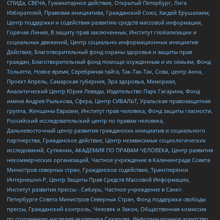
СПИДа, СВЕЧА, Гуманитарное действие, Открытый Петербург, Лига
Избирателей, Правовая инициатива, Гражданский Союз, Хасдей Ерушалаим,
Центр поддержки и содействия развитию средств массовой информации,
Горячая Линия, В защиту прав заключенных, Институт глобализации и
социальных движений, Центр социально-информационных инициатив
Действие, Благотворительный фонд охраны здоровья и защиты прав
граждан, Благотворительный фонд помощи осужденным и их семьям, Фонд
Тольятти, Новое время, Серебряная тайга, Так-Так-Так, Сова, центр Анна,
Проект Апрель, Самарская губерния, Эра здоровья, Мемориал,
Аналитический Центр Юрия Левады, Издательство Парк Гагарина, Фонд
имени Андрея Рылькова, Сфера, Центр СИБАЛЬТ, Уральская правозащитная
группа, Женщины Евразии, Институт прав человека, Фонд защиты гласности,
Российский исследовательский центр по правам человека,
Дальневосточный центр развития гражданских инициатив и социального
партнерства, Гражданское действие, Центр независимых социологических
исследований, Сутяжник, АКАДЕМИЯ ПО ПРАВАМ ЧЕЛОВЕКА, Центр развития
некоммерческих организаций, Частное учреждение в Калининграде Совета
Министров северных стран, Гражданское содействие, Трансперенси
Интернешнл-Р, Центр Защиты Прав Средств Массовой Информации,
Институт развития прессы - Сибирь, Частное учреждение в Санкт-
Петербурге Совета Министров Северных Стран, Фонд поддержки свободы
прессы, Гражданский контроль, Человек и Закон, Общественная комиссия
по сохранению наследия академика Сахарова, Информационное агентство