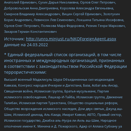
Анатолий Ефимович, Сухих Дарья Николаевна, Орлов Олег Петрович,
Добровольская Анна Дмитриевна, Королева Александра Евгеньевна,
Смирнов Владимир Александрович, Вицин Сергей Ефимович, Золотухин
Борис Андреевич, Левинсон Лев Семенович, Локшина Татьяна Иосифовна,
Орлов Олег Петрович, Полякова Мара Федоровна, Резник Генри Маркович,
Захаров Герман Константинович
Источник:
http://unro.minjust.ru/NKOForeignAgent.aspx
данные на
24.03.2022
* Единый федеральный список организаций, в том числе
иностранных и международных организаций, признанных
в соответствии с законодательством Российской Федерации
террористическими:
Высший военный Маджлисуль Шура Объединенных сил моджахедов
Кавказа, Конгресс народов Ичкерии и Дагестана, База, Асбат аль-Ансар,
Священная война, Исламская группа, Братья-мусульмане, Партия
исламского освобождения, Лашкар-И-Тайба, Исламская группа, Движение
Талибан, Исламская партия Туркестана, Общество социальных реформ,
Общество возрождения исламского наследия, Дом двух святых, Джунд аш-
Шам, Исламский джихад, Аль-Каида, Имарат Кавказ, АБТО, Правый сектор,
Исламское государство, Джабха аль-Нусра ли-Ахль аш-Шам, Народное
ополчение имени К. Минина и Д. Пожарского, Аджр от Аллаха Субхану уа