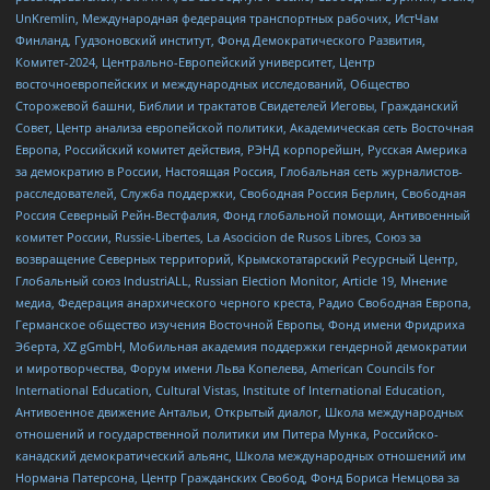
UnKremlin, Международная федерация транспортных рабочих, ИстЧам
Финланд, Гудзоновский институт, Фонд Демократического Развития,
Комитет-2024, Центрально-Европейский университет, Центр
восточноевропейских и международных исследований, Общество
Сторожевой башни, Библии и трактатов Свидетелей Иеговы, Гражданский
Совет, Центр анализа европейской политики, Академическая сеть Восточная
Европа, Российский комитет действия, РЭНД корпорейшн, Русская Америка
за демократию в России, Настоящая Россия, Глобальная сеть журналистов-
расследователей, Служба поддержки, Свободная Россия Берлин, Свободная
Россия Северный Рейн-Вестфалия, Фонд глобальной помощи, Антивоенный
комитет России, Russie-Libertes, La Asocicion de Rusos Libres, Союз за
возвращение Северных территорий, Крымскотатарский Ресурсный Центр,
Глобальный союз IndustriALL, Russian Election Monitor, Article 19, Мнение
медиа, Федерация анархического черного креста, Радио Свободная Европа,
Германское общество изучения Восточной Европы, Фонд имени Фридриха
Эберта, XZ gGmbH, Мобильная академия поддержки гендерной демократии
и миротворчества, Форум имени Льва Копелева, American Councils for
International Education, Cultural Vistas, Institute of International Education,
Антивоенное движение Антальи, Открытый диалог, Школа международных
отношений и государственной политики им Питера Мунка, Российско-
канадский демократический альянс, Школа международных отношений им
Нормана Патерсона, Центр Гражданских Свобод, Фонд Бориса Немцова за