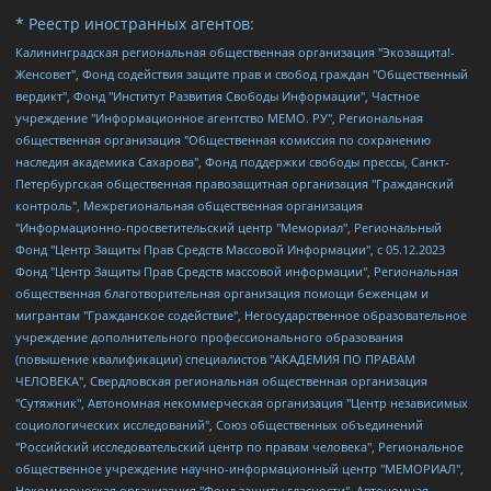
* Реестр иностранных агентов:
Калининградская региональная общественная организация "Экозащита!-Женсовет", Фонд содействия защите прав и свобод граждан "Общественный вердикт", Фонд "Институт Развития Свободы Информации", Частное учреждение "Информационное агентство МЕМО. РУ", Региональная общественная организация "Общественная комиссия по сохранению наследия академика Сахарова", Фонд поддержки свободы прессы, Санкт-Петербургская общественная правозащитная организация "Гражданский контроль", Межрегиональная общественная организация "Информационно-просветительский центр "Мемориал", Региональный Фонд "Центр Защиты Прав Средств Массовой Информации", с 05.12.2023 Фонд "Центр Защиты Прав Средств массовой информации", Региональная общественная благотворительная организация помощи беженцам и мигрантам "Гражданское содействие", Негосударственное образовательное учреждение дополнительного профессионального образования (повышение квалификации) специалистов "АКАДЕМИЯ ПО ПРАВАМ ЧЕЛОВЕКА", Свердловская региональная общественная организация "Сутяжник", Автономная некоммерческая организация "Центр независимых социологических исследований", Союз общественных объединений "Российский исследовательский центр по правам человека", Региональное общественное учреждение научно-информационный центр "МЕМОРИАЛ", Некоммерческая организация "Фонд защиты гласности", Автономная некоммерческая организация "Институт прав человека", Городская общественная организация "Екатеринбургское общество "МЕМОРИАЛ", Городская общественная организация "Рязанское историко-просветительское и правозащитное общество "Мемориал" (Рязанский Мемориал), Челябинский региональный орган общественной самодеятельности – женское общественное объединение "Женщины Евразии", Челябинский региональный орган общественной самодеятельности "Уральская правозащитная группа", Фонд содействия защите здоровья и социальной справедливости имени Андрея Рылькова, Автономная Некоммерческая Организация "Аналитический Центр Юрия Левады", Автономная некоммерческая организация социальной поддержки населения "Проект Апрель", Региональная общественная организация помощи женщинам и детям, находящимся в кризисной ситуации "Информационно-методический центр "Анна", Фонд содействия развитию массовых коммуникаций и правовому просвещению "Так-так-Так", Фонд содействия устойчивому развитию "Серебряная тайга", Свердловский региональный общественный фонд социальных проектов "Новое время", "Idel.Реалии", Кавказ.Реалии, Крым.Реалии, Телеканал Настоящее Время, Татаро-башкирская служба Радио Свобода (Azatliq Radiosi), Радио Свободная Европа/Радио Свобода (PCE/PC), "Сибирь.Реалии", "Фактограф", Благотворительный фонд помощи осужденным и их семьям, Автономная некоммерческая организация "Институт глобализации и социальных движений", Фонд "В защиту прав заключенных", Частное учреждение "Центр поддержки и содействия развитию средств массовой информации", Пензенский региональный общественный благотворительный фонд "Гражданский союз", "Север.Реалии", Некоммерческая организация Фонд "Правовая инициатива", Общество с ограниченной ответственностью "Радио Свободная Европа/Радио Свобода", Чешское информационное агентство "MEDIUM-ORIENT", Красноярская региональная общественная организация "Мы против СПИДа", Камалягин Денис Николаевич, Маркелов Сергей Евгеньевич, Пономарев Лев Александрович, Савицкая Людмила Алексеевна, Автономная некоммерческая организация "Центр по работе с проблемой насилия "НАСИЛИЮ.НЕТ", Межрегиональный профессиональный союз работников здравоохранения "Альянс врачей", Юридическое лицо, зарегистрированное в Латвийской Республике, SIA "Medusa Project" (регистрационный номер 40103797863, дата регистрации 10.06.2014), Некоммерческая организация "Фонд по борьбе с коррупцией", Автономная некоммерческая организация "Институт права и публичной политики", Баданин Роман Сергеевич, Гликин Максим Александрович, Железнова Мария Михайловна, Лукьянова Юлия Сергеевна, Маетная Елизавета Витальевна, Маняхин Петр Борисович, Чуракова Ольга Владимировна, Ярош Юлия Петровна, Юридическое лицо "The Insider SIA", зарегистрированное в Риге, Латвийская Республика (дата регистрации 26.06.2015), являющееся администратором доменного имени интернет-издания "The Insider SIA", https://theins.ru, Постернак Алексей Евгеньевич, Рубин Михаил Аркадьевич, Анин Роман Александрович, Юридическое лицо Istories fonds, зарегистрированное в Латвийской Республике (регистрационный номер 50008295751, дата регистрации 24.02.2020), Великовский Дмитрий Александрович, Долинина Ирина Николаевна, Мароховская Алеся Алексеевна, Шлейнов Роман Юрьевич, Шмагун Олеся Валентиновна, Общество с ограниченной ответственностью "Альтаир 2021", Общество с ограниченной ответственностью "Вега 2021", Общество с ограниченной ответственностью "Главный редактор 2021", Общество с ограниченной ответственностью "Ромашки монолит", Важенков Артем Валерьевич, Ивановская областная общественная организация "Центр гендерных исследований", Гурман Юрий Альбертович, Медиапроект "ОВД-Инфо", Егоров Владимир Владимирович, Жилинский Владимир Александрович, Общество с ограниченной ответственностью "ЗП", Иванова София Юрьевна, Карезина Инна Павловна, Кильтау Екатерина Викторовна, Петров Алексей Викторович, Пискунов Сергей Евгеньевич, Смирнов Сергей Сергеевич, Тихонов Михаил Сергеевич, Общество с ограниченной ответственностью "ЖУРНАЛИСТ-ИНОСТРАННЫЙ АГЕНТ", Арапова Галина Юрьевна, Вольтская Татьяна Анатольевна, Американская компания "Mason G.E.S. Anonymous Foundation" (США), являющаяся владельцем интернет-издания https://mnews.world/, Компания "Stichting Bellingcat", зарегистрированная в Нидерландах (дата регистрации 11.07.2018), Захаров Андрей Вячеславович, Клепиковская Екатерина Дмитриевна, Общество с ограниченной ответственностью "МЕМО", Перл Роман Александрович, Симонов Евгений Алексеевич, Соловьева Елена Анатольевна, Сотников Даниил Владимирович, Сурначева Елизавета Дмитриевна, Автономная некоммерческая организация по защите прав человека и информированию населения "Якутия – Наше Мнение", Общество с ограниченной ответственностью "Москоу диджитал медиа", с 26.01.2023 Общество с ограниченной ответственностью "Чайка Белые сады", Ветошкина Валерия Валерьевна, Заговора Максим Александрович, Межрегиональное общественное движение "Российская ЛГБТ - сеть", Оленичев Максим Владимирович, Павлов Иван Юрьевич, Скворцова Елена Сергеевна, Общество с ограниченной ответственностью "Как бы инагент", Кочетков Игорь Викторович, Общество с ограниченной ответственностью "Честные выборы", Еланчик Олег Александрович, Общество с ограниченной ответственностью "Нобелевский призыв", Гималова Регина Эмилевна, Григорьев Андрей Валерьевич, Григорьева Алина Александровна, Ассоциация по содействию защите прав призывников, альтернативнослужащих и военнослужащих "Правозащитная группа "Гражданин.Армия.Право", Хисамова Регина Фаритовна, Автономная некоммерческая организация по реализации социально-правовых программ "Лилит", Дальневосточное общественное движение "Маяк", Санкт-Петербургская ЛГБТ-инициативная группа "Выход", Инициативная группа ЛГБТ+ "Реверс", Алексеев Андрей Викторович, Бекбулатова Таисия Львовна, Беляев Иван Михайлович, Владыкина Елена Сергеевна, Гельман Марат Александрович, Никульшина Вероника Юрьевна, Толоконникова Надежда Андреевна, Шендерович Виктор Анатольевич, Общество с ограниченной ответственностью "Данное сообщение", Общество с ограниченной ответственностью Издательский дом "Новая глава", Айнбиндер Александра Александровна, Московский комьюнити-центр для ЛГБТ+инициатив, Благотворительный фонд развития филантропии, Deutsche Welle (Германия, Kurt-Schumacher-Strasse 3, 53113 Bonn), Борзунова Мария Михайловна, Воробьев Виктор Викторович, Голубева Анна Львовна, Константинова Алла Михайловна, Малкова Ирина Владимировна, Мурадов Мурад Абдулгалимович, Осетинская Елизавета Николаевна, Понасенков Евгений Николаевич, Ганапольский Матвей Юрьевич, Киселев Евгений Алексеевич, Борухович Ирина Григорьевна, Дремин Иван Тимофеевич, Дубровский Дмитрий Викторович, Красноярская региональная общественная организация поддержки и развития альтернативных образовательных технологий и межкультурных коммуникаций "ИНТЕРРА", Маяковская Екатерина Алексеевна, Фейгин Марк Захарович, Филимонов Андрей Викторович, Дзугкоева Регина Николаевна, Доброхотов Роман Александрович, Дудь Юрий Александрович, Елкин Сергей Владимирович, Кругликов Кирилл Игоревич, Сабунаева Мария Леонидовна, Семенов Алексей Владимирович, Шаинян Карен Багратович, Шульман Екатерина Михайловна, Асафьев Артур Валерьевич, Вахштайн Виктор Семенович, Венедиктов Алексей Алексеевич, Лушникова Екатерина Евгеньевна, Волков Леонид Михайлович, Невзоров Александр Глебович, Пархоменко Сергей Борисович, Сироткин Ярослав Николаевич, Кара-Мурза Владимир Владимирович, Баранова Наталья Владимировна, Гозман Леонид Яковлевич, Кагарлицкий Борис Юльевич, Климарев Михаил Валерьевич, Милов Владимир Станиславович, Автономная некоммерческая организация Краснодарский центр современного искусства "Типография", Моргенштерн Алишер Тагирович, Соболь Любовь Эдуардовна, Общество с ограниченной ответственностью "ЛИЗА НОРМ", Каспаров Гарри Кимович, Ходорковский Михаил Борисович, Общество с ограниченной ответственностью "Апрельские тезисы", Данилович Ирина Брониславовна, Кашин Олег Владимирович, Петров Николай Владимирович, Пивоваров Алексей Владимирович, Соколов Михаил Владимирович, Цветкова Юлия Владимировна, Чичваркин Евгений Александрович, Комитет против пыток/Команда против пыток, Общество с ограниченной ответственностью "Первый научный", Общество с ограниченной ответственностью "Вертолет и ко", Белоцерковская Вероника Борисовна, Кац Максим Евгеньевич, Лазарева Татьяна Юрьевна, Шаведдинов Руслан Табризович, Яшин Илья Валерьевич, Общество с ограниченной ответственностью "Иноагент ААВ", Алешковский Дмитрий Петрович, Альбац Евгения Марковна, Быков Дмитрий Львович, Галямина Юлия Евгеньевна, Лойко Сергей Леонидович, Мартынов Кирилл Константинович, Медведев Сергей Александрович, Крашенинников Федор Геннадиевич, Гордеева Катерина Вл