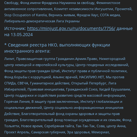
Свободу, Фонд имени Фридриха Науманна за свободу, Феминистское
антивоенное сопротивление, Комитет независимости Ингушетии, Прометей,
Stop Occupation of Karelia, Вернись живым, Фридом Хаус, СОТА медиа,
Либерально-демократическая Лига Украины
Источник:
https://minjust.gov.ru/ru/documents/7756/
данные
на
13.05.2024
* Сведения реестра НКО, выполняющих функции
иностранного агента:
Лилит, Правозащитная группа Гражданин.Армия.Право, Нижегородский
центр немецкой и европейской культуры, Центр гендерных исследований,
Фонд защиты прав граждан Штаб, Институт права и публичной политики,
Фонд борьбы с коррупцией, Альянс врачей, НАСИЛИЮ.НЕТ, Мы против
СПИДа, СВЕЧА, Гуманитарное действие, Открытый Петербург, Лига
Избирателей, Правовая инициатива, Гражданский Союз, Хасдей Ерушалаим,
Центр поддержки и содействия развитию средств массовой информации,
Горячая Линия, В защиту прав заключенных, Институт глобализации и
социальных движений, Центр социально-информационных инициатив
Действие, Благотворительный фонд охраны здоровья и защиты прав
граждан, Благотворительный фонд помощи осужденным и их семьям, Фонд
Тольятти, Новое время, Серебряная тайга, Так-Так-Так, Сова, центр Анна,
Проект Апрель, Самарская губерния, Эра здоровья, Мемориал,