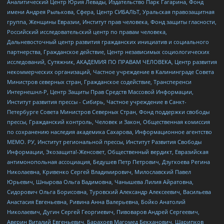
Аналитический Центр Юрия Левады, Издательство Парк Гагарина, Фонд
имени Андрея Рылькова, Сфера, Центр СИБАЛЬТ, Уральская правозащитная
группа, Женщины Евразии, Институт прав человека, Фонд защиты гласности,
Российский исследовательский центр по правам человека,
Дальневосточный центр развития гражданских инициатив и социального
партнерства, Гражданское действие, Центр независимых социологических
исследований, Сутяжник, АКАДЕМИЯ ПО ПРАВАМ ЧЕЛОВЕКА, Центр развития
некоммерческих организаций, Частное учреждение в Калининграде Совета
Министров северных стран, Гражданское содействие, Трансперенси
Интернешнл-Р, Центр Защиты Прав Средств Массовой Информации,
Институт развития прессы - Сибирь, Частное учреждение в Санкт-
Петербурге Совета Министров Северных Стран, Фонд поддержки свободы
прессы, Гражданский контроль, Человек и Закон, Общественная комиссия
по сохранению наследия академика Сахарова, Информационное агентство
МЕМО. РУ, Институт региональной прессы, Институт Развития Свободы
Информации, Экозащита!-Женсовет, Общественный вердикт, Евразийская
антимонопольная ассоциация, Бедушев Петр Петрович, Дзугкоева Регина
Николаевна, Кривенко Сергей Владимирович, Милославский Павел
Юрьевич, Шнырова Ольга Вадимовна, Чанышева Лилия Айратовна,
Сидорович Ольга Борисовна, Туровский Александр Алексеевич, Васильева
Анастасия Евгеньевна, Ривина Анна Валерьевна, Бойко Анатолий
Николаевич, Дугин Сергей Георгиевич, Пивоваров Андрей Сергеевич,
Аверин Виталий Евгеньевич, Барахоев Магомед Бекханович, Шарипков