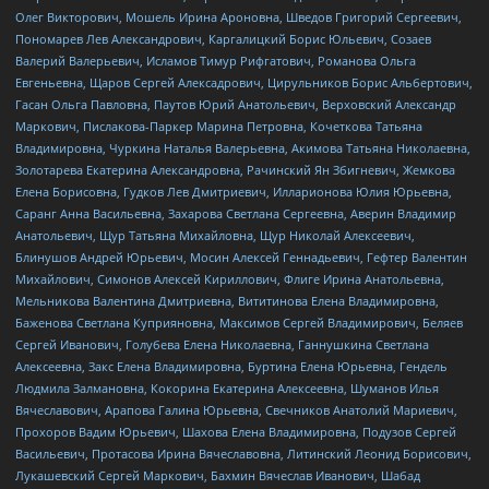
Олег Викторович, Мошель Ирина Ароновна, Шведов Григорий Сергеевич,
Пономарев Лев Александрович, Каргалицкий Борис Юльевич, Созаев
Валерий Валерьевич, Исламов Тимур Рифгатович, Романова Ольга
Евгеньевна, Щаров Сергей Алексадрович, Цирульников Борис Альбертович,
Гасан Ольга Павловна, Паутов Юрий Анатольевич, Верховский Александр
Маркович, Пислакова-Паркер Марина Петровна, Кочеткова Татьяна
Владимировна, Чуркина Наталья Валерьевна, Акимова Татьяна Николаевна,
Золотарева Екатерина Александровна, Рачинский Ян Збигневич, Жемкова
Елена Борисовна, Гудков Лев Дмитриевич, Илларионова Юлия Юрьевна,
Саранг Анна Васильевна, Захарова Светлана Сергеевна, Аверин Владимир
Анатольевич, Щур Татьяна Михайловна, Щур Николай Алексеевич,
Блинушов Андрей Юрьевич, Мосин Алексей Геннадьевич, Гефтер Валентин
Михайлович, Симонов Алексей Кириллович, Флиге Ирина Анатольевна,
Мельникова Валентина Дмитриевна, Вититинова Елена Владимировна,
Баженова Светлана Куприяновна, Максимов Сергей Владимирович, Беляев
Сергей Иванович, Голубева Елена Николаевна, Ганнушкина Светлана
Алексеевна, Закс Елена Владимировна, Буртина Елена Юрьевна, Гендель
Людмила Залмановна, Кокорина Екатерина Алексеевна, Шуманов Илья
Вячеславович, Арапова Галина Юрьевна, Свечников Анатолий Мариевич,
Прохоров Вадим Юрьевич, Шахова Елена Владимировна, Подузов Сергей
Васильевич, Протасова Ирина Вячеславовна, Литинский Леонид Борисович,
Лукашевский Сергей Маркович, Бахмин Вячеслав Иванович, Шабад