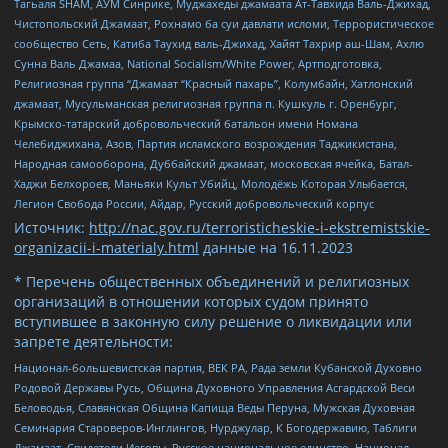
Тагьаля SHAM, АУМ Синрике, Муджахеды джамаата Ат-Тавхида Валь-Джихад,
Чистопольский Джамаат, Рохнамо ба суи давлати исломи, Террористическое
сообщество Сеть, Катиба Таухид валь-Джихад, Хайят Тахрир аш-Шам, Ахлю
Сунна Валь Джамаа, National Socialism/White Power, Артподготовка,
Религиозная группа “Джамаат “Красный пахарь”, Колумбайн, Хатлонский
джамаат, Мусульманская религиозная группа п. Кушкуль г. Оренбург,
Крымско-татарский добровольческий батальон имени Номана
Челебиджихана, Азов, Партия исламского возрождения Таджикистана,
Народная самооборона, Дуббайский джамаат, московская ячейка, Батал-
Хаджи Белхороев, Маньяки Культ Убийц, Молодёжь Которая Улыбается,
Легион Свобода России, Айдар, Русский добровольческий корпус
Источник:
http://nac.gov.ru/terroristicheskie-i-ekstremistskie-
organizacii-i-materialy.html
данные на
16.11.2023
* Перечень общественных объединений и религиозных
организаций в отношении которых судом принято
вступившее в законную силу решение о ликвидации или
запрете деятельности:
Национал-большевистская партия, ВЕК РА, Рада земли Кубанской Духовно
Родовой Державы Русь, Община Духовного Управления Асгардской Веси
Беловодья, Славянская Община Капища Веды Перуна, Мужская Духовная
Семинария Староверов-Инглингов, Нурджулар, К Богодержавию, Таблиги
Джамаат, Свидетели Иеговы, Русское национальное единство, Национал-