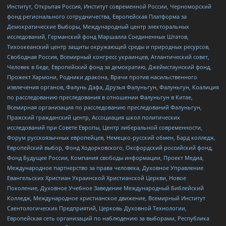
Институт, Открытая Россия, Институт современной России, Черноморский
фонд регионального сотрудничества, Европейская Платформа за
Демократические Выборы, Международный центр электоральных
исследований, Германский фонд Маршалла Соединенных Штатов,
Тихоокеанский центр защиты окружающей среды и природных ресурсов,
Свободная Россия, Всемирный конгресс украинцев, Атлантический совет,
Человек в беде, Европейский фонд за демократию, Джеймстаунский фонд,
Прожект Хармони, Родники дракона, Врачи против насильственного
извлечения органов, Фалунь Дафа, Друзья Фалуньгун, Фалуньгун, Коалиция
по расследованию преследования в отношении Фалуньгун в Китае,
Всемирная организация по расследованию преследований Фалуньгун,
Пражский гражданский центр, Ассоциация школ политических
исследований при Совете Европы, Центр либеральной современности,
Форум русскоязычных европейцев, Немецко-русский обмен, Бард колледж,
Европейский выбор, Фонд Ходорковского, Оксфордский российский фонд,
Фонд Будущее России, Компания свободы информации, Проект Медиа,
Международное партнерство за права человека, Духовное Управление
Евангельских Христиан Украинской Христианской Церкви, Новое
Поколение, Духовное Учебное Заведение Международный Библейский
Колледж, Международное христианское движение, Всемирный Институт
Саентологических Предприятий, Церковь Духовной Технологии,
Европейская сеть организаций по наблюдению за выборами, Республика