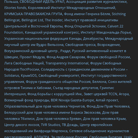
Польша, СВОБОДНЫЙ ИДЕЛЬ-УРАЛ, Ассоциация развития журналистики,
IStories fonds, Королевский Институт Международных Отношений,
КРИМСЬКА ПРАВОЗАХИСНА ГРУПА, Фонд имени Генриха Бёлля, Stichting
Bellingcat, Bellingcat Ltd, The Insider, Институт правовой инициативы
Центральной и Восточной Европы, Фонд Открытой Эстонии, Calvert 22
Foundation, Канадский украинский конгресс, Институт Макдональда-Лорье,
Украинская национальная федерация Канады, Декабристы, Международный
научный центр им Вудро Вильсона, Свободная пресса, Возрождение,
Всеукраинский духовный центр , Риддл, Русский антивоенный комитет в
Швеции, Проект Медуза, Фонд Андрея Сахарова, Форум свободной России,
Лига Свободных Наций, Transparеncy International, Форум Свободных
Народов ПостРоссии, Солидарность с гражданским движением в России –
Solidarus, КрымSOS, Свободный университет, Институт государственного
управления, Форум гражданского общества Россия, Беллона, Союз жителей
островов Тисима и Хабомаи, Съезд народных депутатов, Гринпис
Интернешнл, Фонд борьбы с коррупцией Инк, Завет церквей TCCN, Агора,
Всемирный фонд природы, BDR Novaja Gazeta-Europe, Алтай проект,
Образовательный дом прав человека Чернигов, Фонд Дом Прав Человека,
Белорусский дом прав человека имени Бориса Звозскова, Дом прав
человека Тбилиси, Дом прав человека Ереван, Дом прав человека Крым,
Центр дикого лосося, TVR Studios, ТВ Дождь, Центр европейских
исследований им Вилфрида Мартенса, Сетевое объединение журналистов
расследователей, АЛЛАТРА, За свободную Россию, Свободная Бурятия, Uralic,