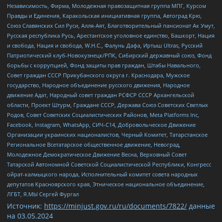
Независимость, Фирма, Молодежная правозащитная группа МПГ, Курсом
Правды и Единения, Каракольская инициативная группа, Автоград Крю,
Союз Славянских Сил Руси, Алля-Аят, Благотворительный пансионат Ак Умут,
Русская республика Русь, Арестантское уголовное единство, Башкорт, Нация
и свобода, Нация и свобода, W.H.С., Фалунь Дафа, Иртыш Ultras, Русский
Патриотический клуб-Новокузнецк/РПК, Сибирский державный союз, Фонд
борьбы с коррупцией, Фонд защиты прав граждан, Штабы Навального,
Совет граждан СССР Прикубанского округа г. Краснодара, Мужское
государство, Народное объединение русского движения, Народное
движение Адат, Народный совет граждан РСФСР СССР Архангельской
области, Проект Штурм, Граждане СССР, Держава Союз Советских Светлых
Родов, Совет Советских Социалистических Районов, Meta Platforms Inc,
Facebook, Instagram, WhatsApp, СИЧ-С14, Добровольческое Движение
Организации украинских националистов, Черный Комитет, Татарстанское
Региональное Всетатарское общественное движение, Невоград,
Молодежное Демократическое Движение Весна, Верховный Совет
Татарской Автономной Советской Социалистической Республики, Конгресс
ойрат-калмыцкого народа, Исполнительный комитет совета народных
депутатов Красноярского края, Этническое национальное объединение,
ЛГБТ, Я.МЫ Сергей Фургал
Источник:
https://minjust.gov.ru/ru/documents/7822/
данные
на
03.05.2024