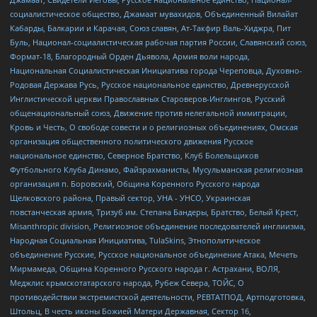
социалистическое общество, Джамаат мувахидов, Объединенный Вилайат
Кабарды, Балкарии и Карачая, Союз славян, Ат-Такфир Валь-Хиджра, Пит
Буль, Национал-социалистическая рабочая партия России, Славянский союз,
Формат-18, Благородный Орден Дьявола, Армия воли народа,
Национальная Социалистическая Инициатива города Череповца, Духовно-
Родовая Держава Русь, Русское национальное единство, Древнерусской
Инглистической церкви Православных Староверов-Инглингов, Русский
общенациональный союз, Движение против нелегальной иммиграции,
Кровь и Честь, О свободе совести и о религиозных объединениях, Омская
организация общественного политического движения Русское
национальное единство, Северное Братство, Клуб Болельщиков
Футбольного Клуба Динамо, Файзрахманисты, Мусульманская религиозная
организация п. Боровский, Община Коренного Русского народа
Щелковского района, Правый сектор, УНА - УНСО, Украинская
повстанческая армия, Тризуб им. Степана Бандеры, Братство, Белый Крест,
Misanthropic division, Религиозное объединение последователей инглиизма,
Народная Социальная Инициатива, TulaSkins, Этнополитическое
объединение Русские, Русское национальное объединение Атака, Мечеть
Мирмамеда, Община Коренного Русского народа г. Астрахани, ВОЛЯ,
Меджлис крымскотатарского народа, Рубеж Севера, ТОЙС, О
противодействии экстремистской деятельности, РЕВТАТПОД, Артподготовка,
Штольц, В честь иконы Божией Матери Державная, Сектор 16,