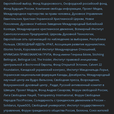
Европейский выбор, Фонд Ходорковского, Оксфордский российский фонд,
Фонд Будущее России, Компания свободы информации, Проект Медиа,
Международное партнерство за права человека, Духовное Управление
Евангельских Христиан Украинской Христианской Церкви, Новое
Поколение, Духовное Учебное Заведение Международный Библейский
Колледж, Международное христианское движение, Всемирный Институт
Саентологических Предприятий, Церковь Духовной Технологии,
Европейская сеть организаций по наблюдению за выборами, Республика
Польша, СВОБОДНЫЙ ИДЕЛЬ-УРАЛ, Ассоциация развития журналистики,
IStories fonds, Королевский Институт Международных Отношений,
КРИМСЬКА ПРАВОЗАХИСНА ГРУПА, Фонд имени Генриха Бёлля, Stichting
Bellingcat, Bellingcat Ltd, The Insider, Институт правовой инициативы
Центральной и Восточной Европы, Фонд Открытой Эстонии, Calvert 22
Foundation, Канадский украинский конгресс, Институт Макдональда-Лорье,
Украинская национальная федерация Канады, Декабристы, Международный
научный центр им Вудро Вильсона, Свободная пресса, Возрождение,
Всеукраинский духовный центр , Риддл, Русский антивоенный комитет в
Швеции, Проект Медуза, Фонд Андрея Сахарова, Форум свободной России,
Лига Свободных Наций, Transparеncy International, Форум Свободных
Народов ПостРоссии, Солидарность с гражданским движением в России –
Solidarus, КрымSOS, Свободный университет, Институт государственного
управления, Форум гражданского общества Россия, Беллона, Союз жителей