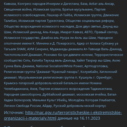
Кавказа, Конгресс народов Ичкерии и Дагестана, База, Асбат аль-Ансар,
Священная война, Исламская группа, Братья-мусульмане, Партия
исламского освобождения, Лашкар-И-Тайба, Исламская группа, Движение
Талибан, Исламская партия Туркестана, Общество социальных реформ,
Общество возрождения исламского наследия, Дом двух святых, Джунд аш-
Шам, Исламский джихад, Аль-Каида, Имарат Кавказ, АБТО, Правый сектор,
Исламское государство, Джабха аль-Нусра ли-Ахль аш-Шам, Народное
ополчение имени К. Минина и Д. Пожарского, Аджр от Аллаха Субхану уа
Тагьаля SHAM, АУМ Синрике, Муджахеды джамаата Ат-Тавхида Валь-Джихад,
Чистопольский Джамаат, Рохнамо ба суи давлати исломи, Террористическое
сообщество Сеть, Катиба Таухид валь-Джихад, Хайят Тахрир аш-Шам, Ахлю
Сунна Валь Джамаа, National Socialism/White Power, Артподготовка,
Религиозная группа “Джамаат “Красный пахарь”, Колумбайн, Хатлонский
джамаат, Мусульманская религиозная группа п. Кушкуль г. Оренбург,
Крымско-татарский добровольческий батальон имени Номана
Челебиджихана, Азов, Партия исламского возрождения Таджикистана,
Народная самооборона, Дуббайский джамаат, московская ячейка, Батал-
Хаджи Белхороев, Маньяки Культ Убийц, Молодёжь Которая Улыбается,
Легион Свобода России, Айдар, Русский добровольческий корпус
Источник:
http://nac.gov.ru/terroristicheskie-i-ekstremistskie-
organizacii-i-materialy.html
данные на
16.11.2023