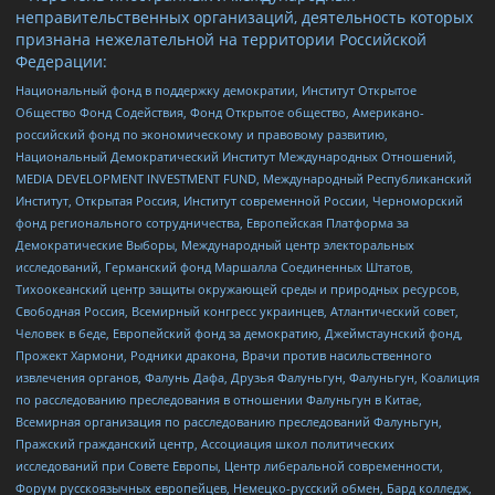
неправительственных организаций, деятельность которых
признана нежелательной на территории Российской
Федерации:
Национальный фонд в поддержку демократии, Институт Открытое
Общество Фонд Содействия, Фонд Открытое общество, Американо-
российский фонд по экономическому и правовому развитию,
Национальный Демократический Институт Международных Отношений,
MEDIA DEVELOPMENT INVESTMENT FUND, Международный Республиканский
Институт, Открытая Россия, Институт современной России, Черноморский
фонд регионального сотрудничества, Европейская Платформа за
Демократические Выборы, Международный центр электоральных
исследований, Германский фонд Маршалла Соединенных Штатов,
Тихоокеанский центр защиты окружающей среды и природных ресурсов,
Свободная Россия, Всемирный конгресс украинцев, Атлантический совет,
Человек в беде, Европейский фонд за демократию, Джеймстаунский фонд,
Прожект Хармони, Родники дракона, Врачи против насильственного
извлечения органов, Фалунь Дафа, Друзья Фалуньгун, Фалуньгун, Коалиция
по расследованию преследования в отношении Фалуньгун в Китае,
Всемирная организация по расследованию преследований Фалуньгун,
Пражский гражданский центр, Ассоциация школ политических
исследований при Совете Европы, Центр либеральной современности,
Форум русскоязычных европейцев, Немецко-русский обмен, Бард колледж,