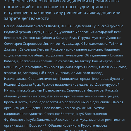
* Перечень общественных объединений и религиозных
организаций в отношении которых судом принято
вступившее в законную силу решение о ликвидации или
запрете деятельности:
Национал-большевистская партия, ВЕК РА, Рада земли Кубанской Духовно
Родовой Державы Русь, Община Духовного Управления Асгардской Веси
Беловодья, Славянская Община Капища Веды Перуна, Мужская Духовная
Семинария Староверов-Инглингов, Нурджулар, К Богодержавию, Таблиги
Джамаат, Свидетели Иеговы, Русское национальное единство, Национал-
социалистическое общество, Джамаат мувахидов, Объединенный Вилайат
Кабарды, Балкарии и Карачая, Союз славян, Ат-Такфир Валь-Хиджра, Пит
Буль, Национал-социалистическая рабочая партия России, Славянский союз,
Формат-18, Благородный Орден Дьявола, Армия воли народа,
Национальная Социалистическая Инициатива города Череповца, Духовно-
Родовая Держава Русь, Русское национальное единство, Древнерусской
Инглистической церкви Православных Староверов-Инглингов, Русский
общенациональный союз, Движение против нелегальной иммиграции,
Кровь и Честь, О свободе совести и о религиозных объединениях, Омская
организация общественного политического движения Русское
национальное единство, Северное Братство, Клуб Болельщиков
Футбольного Клуба Динамо, Файзрахманисты, Мусульманская религиозная
организация п. Боровский, Община Коренного Русского народа