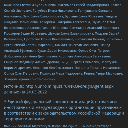
Баженова Светлана Куприяновна, Максимов Сергей Владимирович, Беляев
Сергей Иванович, Голубева Елена Николаевна, Ганнушкина Светлана
Алексеевна, Закс Елена Владимировна, Буртина Елена Юрьевна, Гендель
Людмила Залмановна, Кокорина Екатерина Алексеевна, Шуманов Илья
Вячеславович, Арапова Галина Юрьевна, Свечников Анатолий Мариевич,
Прохоров Вадим Юрьевич, Шахова Елена Владимировна, Подузов Сергей
Васильевич, Протасова Ирина Вячеславовна, Литинский Леонид Борисович,
Лукашевский Сергей Маркович, Бахмин Вячеслав Иванович, Шабад
Анатолий Ефимович, Сухих Дарья Николаевна, Орлов Олег Петрович,
Добровольская Анна Дмитриевна, Королева Александра Евгеньевна,
Смирнов Владимир Александрович, Вицин Сергей Ефимович, Золотухин
Борис Андреевич, Левинсон Лев Семенович, Локшина Татьяна Иосифовна,
Орлов Олег Петрович, Полякова Мара Федоровна, Резник Генри Маркович,
Захаров Герман Константинович
Источник:
http://unro.minjust.ru/NKOForeignAgent.aspx
данные на
24.03.2022
* Единый федеральный список организаций, в том числе
иностранных и международных организаций, признанных
в соответствии с законодательством Российской Федерации
террористическими:
Высший военный Маджлисуль Шура Объединенных сил моджахедов