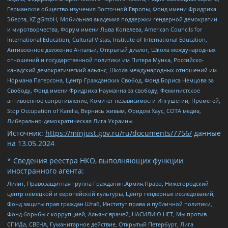
Германское общество изучения Восточной Европы, Фонд имени Фридриха
Эберта, XZ gGmbH, Мобильная академия поддержки гендерной демократии
и миротворчества, Форум имени Льва Копелева, American Councils for
International Education, Cultural Vistas, Institute of International Education,
Антивоенное движение Антальи, Открытый диалог, Школа международных
отношений и государственной политики им Питера Мунка, Российско-
канадский демократический альянс, Школа международных отношений им
Нормана Патерсона, Центр Гражданских Свобод, Фонд Бориса Немцова за
Свободу, Фонд имени Фридриха Науманна за свободу, Феминистское
антивоенное сопротивление, Комитет независимости Ингушетии, Прометей,
Stop Occupation of Karelia, Вернись живым, Фридом Хаус, СОТА медиа,
Либерально-демократическая Лига Украины
Источник:
https://minjust.gov.ru/ru/documents/7756/
данные
на
13.05.2024
* Сведения реестра НКО, выполняющих функции
иностранного агента:
Лилит, Правозащитная группа Гражданин.Армия.Право, Нижегородский
центр немецкой и европейской культуры, Центр гендерных исследований,
Фонд защиты прав граждан Штаб, Институт права и публичной политики,
Фонд борьбы с коррупцией, Альянс врачей, НАСИЛИЮ.НЕТ, Мы против
СПИДа, СВЕЧА, Гуманитарное действие, Открытый Петербург, Лига