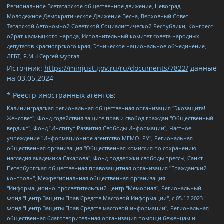
Региональное Всетатарское общественное движение, Невоград,
Молодежное Демократическое Движение Весна, Верховный Совет
Татарской Автономной Советской Социалистической Республики, Конгресс
ойрат-калмыцкого народа, Исполнительный комитет совета народных
депутатов Красноярского края, Этническое национальное объединение,
ЛГБТ, Я.МЫ Сергей Фургал
Источник:
https://minjust.gov.ru/ru/documents/7822/
данные
на
03.05.2024
* Реестр иностранных агентов:
Калининградская региональная общественная организация "Экозащита!-Женсовет", Фонд содействия защите прав и свобод граждан "Общественный вердикт", Фонд "Институт Развития Свободы Информации", Частное учреждение "Информационное агентство МЕМО. РУ", Региональная общественная организация "Общественная комиссия по сохранению наследия академика Сахарова", Фонд поддержки свободы прессы, Санкт-Петербургская общественная правозащитная организация "Гражданский контроль", Межрегиональная общественная организация "Информационно-просветительский центр "Мемориал", Региональный Фонд "Центр Защиты Прав Средств Массовой Информации", с 05.12.2023 Фонд "Центр Защиты Прав Средств массовой информации", Региональная общественная благотворительная организация помощи беженцам и мигрантам "Гражданское содействие", Негосударственное образовательное учреждение дополнительного профессионального образования (повышение квалификации) специалистов "АКАДЕМИЯ ПО ПРАВАМ ЧЕЛОВЕКА", Свердловская региональная общественная организация "Сутяжник", Автономная некоммерческая организация "Центр независимых социологических исследований", Союз общественных объединений "Российский исследовательский центр по правам человека", Региональное общественное учреждение научно-информационный центр "МЕМОРИАЛ", Некоммерческая организация "Фонд защиты гласности", Автономная некоммерческая организация "Институт прав человека", Городская общественная организация "Екатеринбургское общество "МЕМОРИАЛ", Городская общественная организация "Рязанское историко-просветительское и правозащитное общество "Мемориал" (Рязанский Мемориал), Челябинский региональный орган общественной самодеятельности – женское общественное объединение "Женщины Евразии", Челябинский региональный орган общественной самодеятельности "Уральская правозащитная группа", Фонд содействия защите здоровья и социальной справедливости имени Андрея Рылькова, Автономная Некоммерческая Организация "Аналитический Центр Юрия Левады", Автономная некоммерческая организация социальной поддержки населения "Проект Апрель", Региональная общественная организация помощи женщинам и детям, находящимся в кризисной ситуации "Информационно-методический центр "Анна", Фонд содействия развитию массовых коммуникаций и правовому просвещению "Так-так-Так", Фонд содействия устойчивому развитию "Серебряная тайга", Свердловский региональный общественный фонд социальных проектов "Новое время", "Idel.Реалии", Кавказ.Реалии, Крым.Реалии, Телеканал Настоящее Время, Татаро-башкирская служба Радио Свобода (Azatliq Radiosi), Радио Свободная Европа/Радио Свобода (PCE/PC), "Сибирь.Реалии", "Фактограф", Благотворительный фонд помощи осужденным и их семьям, Автономная некоммерческая организация "Институт глобализации и социальных движений", Фонд "В защиту прав заключенных", Частное учреждение "Центр поддержки и содействия развитию средств массовой информации", Пензенский региональный общественный благотворительный фонд "Гражданский союз", "Север.Реалии", Некоммерческая организация Фонд "Правовая инициатива", Общество с ограниченной ответственностью "Радио Свободная Европа/Радио Свобода", Чешское информационное агентство "MEDIUM-ORIENT", Красноярская региональная общественная организация "Мы против СПИДа", Камалягин Денис Николаевич, Маркелов Сергей Евгеньевич, Пономарев Лев Александрович, Савицкая Людмила Алексеевна, Автономная некоммерческая организация "Центр по работе с проблемой насилия "НАСИЛИЮ.НЕТ", Межрегиональный профессиональный союз работников здравоохранения "Альянс врачей", Юридическое лицо, зарегистрированное в Латвийской Республике, SIA "Medusa Project" (регистрационный номер 40103797863, дата регистрации 10.06.2014), Некоммерческая организация "Фонд по борьбе с коррупцией", Автономная некоммерческая организация "Институт права и публичной политики", Баданин Роман Сергеевич, Гликин Максим Александрович, Железнова Мария Михайловна, Лукьянова Юлия Сергеевна, Маетная Елизавета Витальевна, Маняхин Петр Борисович, Чуракова Ольга Владимировна, Ярош Юлия Петровна, Юридическое лицо "The Insider SIA", зарегистрированное в Риге, Латвийская Республика (дата регистрации 26.06.2015), являющееся администратором доменного имени интернет-издания "The Insider SIA", https://theins.ru, Постернак Алексей Евгеньевич, Рубин Михаил Аркадьевич, Анин Роман Александрович, Юридическое лицо Istories fonds, зарегистрированное в Латвийской Республике (регистрационный номер 50008295751, дата регистрации 24.02.2020), Великовский Дмитрий Александрович, Долинина Ирина Николаевна, Мароховская Алеся Алексеевна, Шлейнов Роман Юрьевич, Шмагун Олеся Валентиновна, Общество с ограниченной ответственностью "Альтаир 2021", Общество с ограниченной ответственностью "Вега 2021", Общество с ограниченной ответственностью "Главный редактор 2021", Общество с ограниченной ответственностью "Ромашки монолит", Важенков Артем Валерьевич, Ивановская областная общественная организация "Центр гендерных исследований", Гурман Юрий Альбертович, Медиапроект "ОВД-Инфо", Егоров Владимир Владимирович, Жилинский Владимир Александрович, Общество с ограниченной ответственностью "ЗП", Иванова София Юрьевна, Карезина Инна Павловна, Кильтау Екатерина Викторовна, Петров Алексей Викторович, Пискунов Сергей Евгеньевич, Смирнов Сергей Сергеевич, Тихонов Михаил Сергеевич, Общество с ограниченной ответственностью "ЖУРНАЛИСТ-ИНОСТРАННЫЙ АГЕНТ", Арапова Галина Юрьевна, Вольтская Татьяна Анатольевна, Американская компания "Mason G.E.S. Anonymous Foundation" (США), являющаяся владельцем интернет-издания https://mnews.world/, Компания "Stichting Bellingcat", зарегистрированная в Нидерландах (дата регистрации 11.07.2018), Захаров Андрей Вячеславович, Клепиковская Екатерина Дмитриевна, Общество с ограниченной ответственностью "МЕМО", Перл Роман Александрович, Симонов Евгений Алексеевич, Соловьева Елена Анатольевна, Сотников Даниил Владимирович, Сурначева Елизавета Дмитриевна, Автономная некоммерческая организация по защите прав человека и информированию населения "Якутия – Наше Мнение", Общество с ограниченной ответственностью "Москоу диджитал медиа", с 26.01.2023 Общество с ограниченной ответственностью "Чайка Белые сады", Ветошкина Валерия Валерьевна, Заговора Максим Александрович, Межрегиональное общественное движение "Российская ЛГБТ - сеть", Оленичев Максим Владимирович, Павлов Иван Юрьевич, Скворцова Елена Сергеевна, Общество с ограниченной ответственностью "Как бы инагент", Кочетков Игорь Викторович, Общество с ограниченной ответственностью "Честные выборы", Еланчик Олег Александрович, Общество с ограниченной ответственностью "Нобелевский призыв", Гималова Регина Эмилевна, Григорьев Андрей Валерьевич, Григорьева Алина Александровна, Ассоциация по содействию защите прав призывников, альтернативнослужащих и военнослужащих "Правозащитная группа "Гражданин.Армия.Право", Хисамова Регина Фаритовна, Автономная некоммерческая организация по реализации социально-правовых программ "Лилит", Дальневосточное общественное движение "Маяк", Санкт-Петербургская ЛГБТ-инициативная группа "Выход", Инициативная группа ЛГБТ+ "Реверс", Алексеев Андрей Викторович, Бекбулатова Таисия Львовна, Беляев Иван Михайлович, Владыкина Елена Сергеевна, Гельман Марат Александрович, Никульшина Вероника Юрьевна, Толоконникова Надежда Андреевна, Шендерович Виктор Анатольевич, Общество с ограниченной ответственностью "Данное сообщение", Общество с ограниченной ответственностью Издательский дом "Новая глава", Айнбиндер Александра Александровна, Московский комьюнити-центр для ЛГБТ+инициатив, Благотворительный фонд развития филантропии, Deutsche Welle (Германия, Kurt-Schumacher-Strasse 3, 53113 Bonn), Борзунова Мария Михайловна, Воробьев Виктор Викторович, Голубева Анна Львовна, Константинова Алла Михайловна, Малкова Ирина Владимировна, Мурадов Мурад Абдулгалимович, Осетинская Елизавета Николаевна, Понасенков Евгений Николаевич, Ганапольский Матвей Юрьевич, Киселев Евгений Алексеевич, Борухович Ирина Григорьевна, Дремин Иван Тимофеевич, Дубровский Дмитрий Викторович, Красноярская региональная общественная организация поддержки и развития альтернативных образовательных технологий и межкультурных коммуникаций "ИНТЕРРА", Маяковская Екатерина Алексеевна, Фейгин Марк Захарович, Филимонов Андрей Викторович, Дзугкоева Регина Николаевна, Доброхотов Роман Александрович, Дудь Юрий Александрович, Елкин Сергей Владимирович, Кругликов Кирилл Игоревич, Сабунаева Мария Леонидовна, Семенов Алексей Владимирович, Шаинян Карен Багратович, Шульман Екатерина Михайловна, Асафьев Артур Валерьевич, Вахштайн Виктор Семенович, Венедиктов Алексей Алексеевич, Лушникова Екатерина Евгеньевна, Волков Леонид Михайлович, Невзоров Александр Глебович, Пархоменко Сергей Борисович, Сироткин Ярослав Николаевич, Кара-Мурза Владимир Владимирович, Баранова Наталья Владимировна, Гозман Леонид Яковлевич, Кагарлицкий Борис Юльевич, Климарев Михаил Валерьевич, Милов Владимир Станиславович, Автономная некоммерческая организация Краснодарский центр современного искусства "Типография", Моргенштерн Алишер Тагирович, Соболь Любовь Эдуардовна, Общество с ограниченной ответственностью "ЛИЗА НОРМ", Каспаров Гарри Кимович, Ходорковский Михаил Борисович, Общество с ограниченной ответственностью "Апрельские тезисы", Данилович Ирина Брониславовна, Кашин Олег Владимирович, Петров Николай Владимирович, Пивоваров Алексей Владимирович, Соколов Михаил Владимирович, Цветкова Юлия Владимировна, Чичваркин Евгений Александрович, Комитет против пыток/Команда против пыток, Общество с ограниченной ответственностью "Первый научный", Общество с ограниченной ответственностью "Вертолет и ко", Белоцерковская Вероника Борисовна, Кац Максим Евгеньевич, Лазарева Татьяна Юрьевна, Шаведдинов Руслан Табризович, Яшин Илья Валерьевич, Общество с ограниченной ответственностью "Иноагент ААВ", Алешковский Дмитрий Петрович, Альбац Евгения Марковна, Быков Дмитрий Львович, Галямина Юлия Евгеньевна, Лойко Сергей Леонидович, Мартынов Кирилл Константинович, Медведев Сергей Александрович, Крашенинников Федор Геннадиевич, Гордеева Катерина Вл