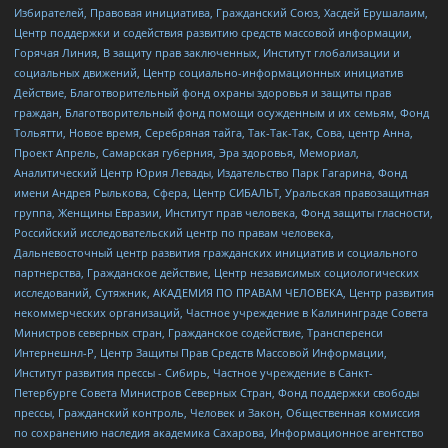
Избирателей, Правовая инициатива, Гражданский Союз, Хасдей Ерушалаим,
Центр поддержки и содействия развитию средств массовой информации,
Горячая Линия, В защиту прав заключенных, Институт глобализации и
социальных движений, Центр социально-информационных инициатив
Действие, Благотворительный фонд охраны здоровья и защиты прав
граждан, Благотворительный фонд помощи осужденным и их семьям, Фонд
Тольятти, Новое время, Серебряная тайга, Так-Так-Так, Сова, центр Анна,
Проект Апрель, Самарская губерния, Эра здоровья, Мемориал,
Аналитический Центр Юрия Левады, Издательство Парк Гагарина, Фонд
имени Андрея Рылькова, Сфера, Центр СИБАЛЬТ, Уральская правозащитная
группа, Женщины Евразии, Институт прав человека, Фонд защиты гласности,
Российский исследовательский центр по правам человека,
Дальневосточный центр развития гражданских инициатив и социального
партнерства, Гражданское действие, Центр независимых социологических
исследований, Сутяжник, АКАДЕМИЯ ПО ПРАВАМ ЧЕЛОВЕКА, Центр развития
некоммерческих организаций, Частное учреждение в Калининграде Совета
Министров северных стран, Гражданское содействие, Трансперенси
Интернешнл-Р, Центр Защиты Прав Средств Массовой Информации,
Институт развития прессы - Сибирь, Частное учреждение в Санкт-
Петербурге Совета Министров Северных Стран, Фонд поддержки свободы
прессы, Гражданский контроль, Человек и Закон, Общественная комиссия
по сохранению наследия академика Сахарова, Информационное агентство