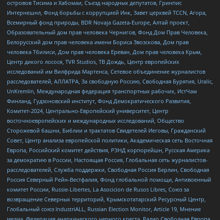
островов Тисима и Хабомаи, Съезд народных депутатов, Гринпис
Интернешнл, Фонд борьбы с коррупцией Инк, Завет церквей TCCN, Агора,
Всемирный фонд природы, BDR Novaja Gazeta-Europe, Алтай проект,
Образовательный дом прав человека Чернигов, Фонд Дом Прав Человека,
Белорусский дом прав человека имени Бориса Звозскова, Дом прав
человека Тбилиси, Дом прав человека Ереван, Дом прав человека Крым,
Центр дикого лосося, TVR Studios, ТВ Дождь, Центр европейских
исследований им Вилфрида Мартенса, Сетевое объединение журналистов
расследователей, АЛЛАТРА, За свободную Россию, Свободная Бурятия, Uralic,
UnKremlin, Международная федерация транспортных рабочих, ИстЧам
Финланд, Гудзоновский институт, Фонд Демократического Развития,
Комитет-2024, Центрально-Европейский университет, Центр
восточноевропейских и международных исследований, Общество
Сторожевой башни, Библии и трактатов Свидетелей Иеговы, Гражданский
Совет, Центр анализа европейской политики, Академическая сеть Восточная
Европа, Российский комитет действия, РЭНД корпорейшн, Русская Америка
за демократию в России, Настоящая Россия, Глобальная сеть журналистов-
расследователей, Служба поддержки, Свободная Россия Берлин, Свободная
Россия Северный Рейн-Вестфалия, Фонд глобальной помощи, Антивоенный
комитет России, Russie-Libertes, La Asocicion de Rusos Libres, Союз за
возвращение Северных территорий, Крымскотатарский Ресурсный Центр,
Глобальный союз IndustriALL, Russian Election Monitor, Article 19, Мнение
медиа, Федерация анархического черного креста, Радио Свободная Европа,