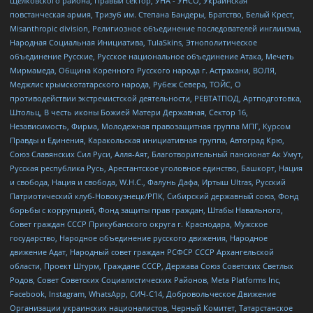
Щелковского района, Правый сектор, УНА - УНСО, Украинская
повстанческая армия, Тризуб им. Степана Бандеры, Братство, Белый Крест,
Misanthropic division, Религиозное объединение последователей инглиизма,
Народная Социальная Инициатива, TulaSkins, Этнополитическое
объединение Русские, Русское национальное объединение Атака, Мечеть
Мирмамеда, Община Коренного Русского народа г. Астрахани, ВОЛЯ,
Меджлис крымскотатарского народа, Рубеж Севера, ТОЙС, О
противодействии экстремистской деятельности, РЕВТАТПОД, Артподготовка,
Штольц, В честь иконы Божией Матери Державная, Сектор 16,
Независимость, Фирма, Молодежная правозащитная группа МПГ, Курсом
Правды и Единения, Каракольская инициативная группа, Автоград Крю,
Союз Славянских Сил Руси, Алля-Аят, Благотворительный пансионат Ак Умут,
Русская республика Русь, Арестантское уголовное единство, Башкорт, Нация
и свобода, Нация и свобода, W.H.С., Фалунь Дафа, Иртыш Ultras, Русский
Патриотический клуб-Новокузнецк/РПК, Сибирский державный союз, Фонд
борьбы с коррупцией, Фонд защиты прав граждан, Штабы Навального,
Совет граждан СССР Прикубанского округа г. Краснодара, Мужское
государство, Народное объединение русского движения, Народное
движение Адат, Народный совет граждан РСФСР СССР Архангельской
области, Проект Штурм, Граждане СССР, Держава Союз Советских Светлых
Родов, Совет Советских Социалистических Районов, Meta Platforms Inc,
Facebook, Instagram, WhatsApp, СИЧ-С14, Добровольческое Движение
Организации украинских националистов, Черный Комитет, Татарстанское