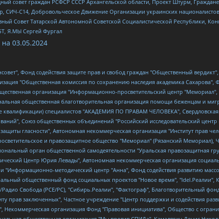
ный совет граждан РСФСР СССР Архангельской области, Проект Штурм, Граждане 
tsApp, СИЧ-С14, Добровольческое Движение Организации украинских националисто
ный Совет Татарской Автономной Советской Социалистической Республики, Кон
БТ, Я.МЫ Сергей Фургал
 на
03.05.2024
мная некоммерческая организация "Центр по работе с проблемой насилия "НАСИЛИЮ.НЕТ", Межрегиональный профессиональный союз работников здравоохранения "Альянс врачей", Юридическое лицо, зарегистрированное в Латвийской Республике, SIA "Medusa Project" (регистрационный номер 40103797863, дата регистрации 10.06.2014), Некоммерческая организация "Фонд по борьбе с коррупцией", Автономная некоммерческая организация "Институт права и публичной политики", Баданин Роман Сергеевич, Гликин Максим Александрович, Железнова Мария Михайловна, Лукьянова Юлия Сергеевна, Маетная Елизавета Витальевна, Маняхин Петр Борисович, Чуракова Ольга Владимировна, Ярош Юлия Петровна, Юридическое лицо "The Insider SIA", зарегистрированное в Риге, Латвийская Республика (дата регистрации 26.06.2015), являющееся администратором доменного имени интернет-издания "The Insider SIA", https://theins.ru, Постернак Алексей Евгеньевич, Рубин Михаил Аркадьевич, Анин Роман Александрович, Юридическое лицо Istories fonds, зарегистрированное в Латвийской Республике (регистрационный номер 50008295751, дата регистрации 24.02.2020), Великовский Дмитрий Александрович, Долинина Ирина Николаевна, Мароховская Алеся Алексеевна, Шлейнов Роман Юрьевич, Шмагун Олеся Валентиновна, Общество с ограниченной ответственностью "Альтаир 2021", Общество с ограниченной ответственностью "Вега 2021", Общество с ограниченной ответственностью "Главный редактор 2021", Общество с ограниченной ответственностью "Ромашки монолит", Важенков Артем Валерьевич, Ивановская областная общественная организация "Центр гендерных исследований", Гурман Юрий Альбертович, Медиапроект "ОВД-Инфо", Егоров Владимир Владимирович, Жилинский Владимир Александрович, Общество с ограниченной ответственностью "ЗП", Иванова София Юрьевна, Карезина Инна Павловна, Кильтау Екатерина Викторовна, Петров Алексей Викторович, Пискунов Сергей Евгеньевич, Смирнов Сергей Сергеевич, Тихонов Михаил Сергеевич, Общество с ограниченной ответственностью "ЖУРНАЛИСТ-ИНОСТРАННЫЙ АГЕНТ", Арапова Галина Юрьевна, Вольтская Татьяна Анатольевна, Американская компания "Mason G.E.S. Anonymous Foundation" (США), являющаяся владельцем интернет-издания https://mnews.world/, Компания "Stichting Bellingcat", зарегистрированная в Нидерландах (дата регистрации 11.07.2018), Захаров Андрей Вячеславович, Клепиковская Екатерина Дмитриевна, Общество с ограниченной ответственностью "МЕМО", Перл Роман Александрович, Симонов Евгений Алексеевич, Соловьева Елена Анатольевна, Сотников Даниил Владимирович, Сурначева Елизавета Дмитриевна, Автономная некоммерческая организация по защите прав человека и информированию населения "Якутия – Наше Мнение", Общество с ограниченной ответственностью "Москоу диджитал медиа", с 26.01.2023 Общество с ограниченной ответственностью "Чайка Белые сады", Ветошкина Валерия Валерьевна, Заговора Максим Александрович, Межрегиональное общественное движение "Российская ЛГБТ - сеть", Оленичев Максим Владимирович, Павлов Иван Юрьевич, Скворцова Елена Сергеевна, Общество с ограниченной ответственностью "Как бы инагент", Кочетков Игорь Викторович, Общество с ограниченной ответственностью "Честные выборы", Еланчик Олег Александрович, Общество с ограниченной ответственностью "Нобелевский призыв", Гималова Регина Эмилевна, Григорьев Андрей Валерьевич, Григорьева Алина Александровна, Ассоциация по содействию защите прав призывников, альтернативнослужащих и военнослужащих "Правозащитная группа "Гражданин.Армия.Право", Хисамова Регина Фаритовна, Автономная некоммерческая организация по реализации социально-правовых программ "Лилит", Дальн