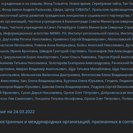
ужденным и их семьям, Фонд Тольятти, Новое время, Серебряная тайга, Так-Так-
, Фонд имени Андрея Рылькова, Сфера, Центр СИБАЛЬТ, Уральская правозащитна
невосточный центр развития гражданских инициатив и социального партнерства, 
 организаций, Частное учреждение в Калининграде Совета Министров северных 
бирь, Частное учреждение в Санкт-Петербурге Совета Министров Северных Стра
а, Информационное агентство МЕМО. РУ, Институт региональной прессы, Инсти
ч, Дзугкоева Регина Николаевна, Кривенко Сергей Владимирович, Милославски
настасия Евгеньевна, Ривина Анна Валерьевна, Бойко Анатолий Николаевич, Дуг
ошель Ирина Ароновна, Шведов Григорий Сергеевич, Пономарев Лев Александро
ч, Цирульников Борис Альбертович, Гасан Ольга Павловна, Паутов Юрий Анато
Акимова Татьяна Николаевна, Золотарева Екатерина Александровна, Рачинский Я
Сергеевна, Аверин Владимир Анатольевич, Щур Татьяна Михайловна, Щур Никола
Анатольевна, Мельникова Валентина Дмитриевна, Вититинова Елена Владимировн
 Алексеевна, Закс Елена Владимировна, Буртина Елена Юрьевна, Гендель Людмил
рохоров Вадим Юрьевич, Шахова Елена Владимировна, Подузов Сергей Васильеви
й Ефимович, Сухих Дарья Николаевна, Орлов Олег Петрович, Добровольская Анн
нсон Лев Семенович, Локшина Татьяна Иосифовна, Орлов Олег Петрович, Поляк
ые на
24.03.2022
ностранных и международных организаций, признанных в соотв