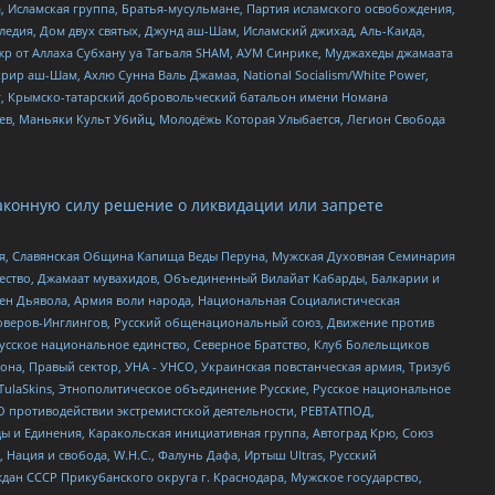
 Исламская группа, Братья-мусульмане, Партия исламского освобождения,
едия, Дом двух святых, Джунд аш-Шам, Исламский джихад, Аль-Каида,
жр от Аллаха Субхану уа Тагьаля SHAM, АУМ Синрике, Муджахеды джамаата
рир аш-Шам, Ахлю Сунна Валь Джамаа, National Socialism/White Power,
рг, Крымско-татарский добровольческий батальон имени Номана
оев, Маньяки Культ Убийц, Молодёжь Которая Улыбается, Легион Свобода
аконную силу решение о ликвидации или запрете
ья, Славянская Община Капища Веды Перуна, Мужская Духовная Семинария
щество, Джамаат мувахидов, Объединенный Вилайат Кабарды, Балкарии и
ден Дьявола, Армия воли народа, Национальная Социалистическая
роверов-Инглингов, Русский общенациональный союз, Движение против
усское национальное единство, Северное Братство, Клуб Болельщиков
а, Правый сектор, УНА - УНСО, Украинская повстанческая армия, Тризуб
 TulaSkins, Этнополитическое объединение Русские, Русское национальное
О противодействии экстремистской деятельности, РЕВТАТПОД,
ы и Единения, Каракольская инициативная группа, Автоград Крю, Союз
 Нация и свобода, W.H.С., Фалунь Дафа, Иртыш Ultras, Русский
ан СССР Прикубанского округа г. Краснодара, Мужское государство,