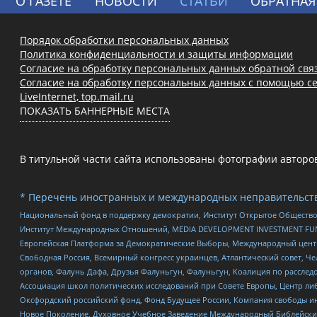
О ГАЗЕТЕ
НОВОСТИ
СТАТЬИ
ОБРАТНАЯ
Порядок обработки персональных данных
Политика конфиденциальности и защиты информации
Согласие на обработку персональных данных обратной свя
Согласие на обработку персональных данных с помощью се
LiveInternet, top.mail.ru
ПОКАЗАТЬ БАННЕРНЫЕ МЕСТА
В титульной части сайта использованы фотографии авторов с
* Перечень иностранных и международных неправительств
Национальный фонд в поддержку демократии, Институт Открытое Общество
Институт Международных Отношений, MEDIA DEVELOPMENT INVESTMENT FUND,
Европейская Платформа за Демократические Выборы, Международный цент
Свободная Россия, Всемирный конгресс украинцев, Атлантический совет, Ч
органов, Фалунь Дафа, Друзья Фалуньгун, Фалуньгун, Коалиция по рассле
Ассоциация школ политических исследований при Совете Европы, Центр ли
Оксфордский российский фонд, Фонд Будущее России, Компания свободы ин
Новое Поколение, Духовное Учебное Заведение Международный Библейский