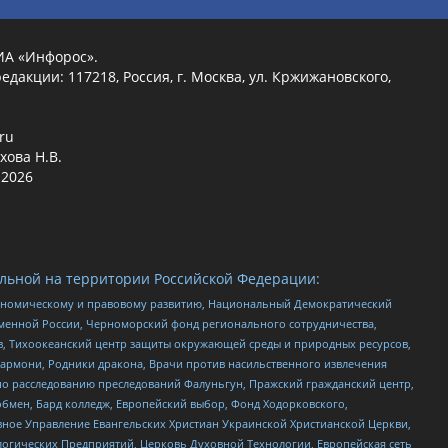
ИА «Инфорос».
едакции: 117218, Россия, г. Москва, ул. Кржижановского,
.ru
хова Н.В.
2026
льной на территории Российской Федерации:
кономическому и правовому развитию, Национальный Демократический
менной России, Черноморский фонд регионального сотрудничества,
, Тихоокеанский центр защиты окружающей среды и природных ресурсов,
 Хармони, Родники дракона, Врачи против насильственного извлечения
по расследованию преследований Фалуньгун, Пражский гражданский центр,
бмен, Бард колледж, Европейский выбор, Фонд Ходорковского,
ное Управление Евангельских Христиан Украинской Христианской Церкви,
огических Предприятий, Церковь Духовной Технологии, Европейская сеть