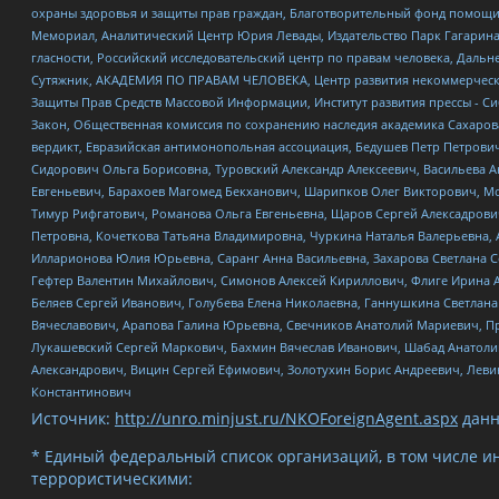
охраны здоровья и защиты прав граждан, Благотворительный фонд помощи ос
Мемориал, Аналитический Центр Юрия Левады, Издательство Парк Гагарина
гласности, Российский исследовательский центр по правам человека, Даль
Сутяжник, АКАДЕМИЯ ПО ПРАВАМ ЧЕЛОВЕКА, Центр развития некоммерческих
Защиты Прав Средств Массовой Информации, Институт развития прессы - Си
Закон, Общественная комиссия по сохранению наследия академика Сахаров
вердикт, Евразийская антимонопольная ассоциация, Бедушев Петр Петрови
Сидорович Ольга Борисовна, Туровский Александр Алексеевич, Васильева А
Евгеньевич, Барахоев Магомед Бекханович, Шарипков Олег Викторович, М
Тимур Рифгатович, Романова Ольга Евгеньевна, Щаров Сергей Алексадрови
Петровна, Кочеткова Татьяна Владимировна, Чуркина Наталья Валерьевна, 
Илларионова Юлия Юрьевна, Саранг Анна Васильевна, Захарова Светлана 
Гефтер Валентин Михайлович, Симонов Алексей Кириллович, Флиге Ирина 
Беляев Сергей Иванович, Голубева Елена Николаевна, Ганнушкина Светлана
Вячеславович, Арапова Галина Юрьевна, Свечников Анатолий Мариевич, П
Лукашевский Сергей Маркович, Бахмин Вячеслав Иванович, Шабад Анатоли
Александрович, Вицин Сергей Ефимович, Золотухин Борис Андреевич, Леви
Константинович
Источник:
http://unro.minjust.ru/NKOForeignAgent.aspx
данн
* Единый федеральный список организаций, в том числе и
террористическими: