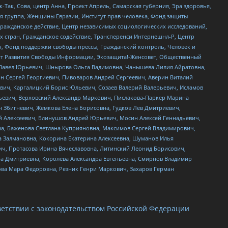
Так, Сова, центр Анна, Проект Апрель, Самарская губерния, Эра здоровья,
я группа, Женщины Евразии, Институт прав человека, Фонд защиты
Гражданское действие, Центр независимых социологических исследований,
стран, Гражданское содействие, Трансперенси Интернешнл-Р, Центр
н, Фонд поддержки свободы прессы, Гражданский контроль, Человек и
тут Развития Свободы Информации, Экозащита!-Женсовет, Общественный
й Павел Юрьевич, Шнырова Ольга Вадимовна, Чанышева Лилия Айратовна,
ин Сергей Георгиевич, Пивоваров Андрей Сергеевич, Аверин Виталий
вич, Каргалицкий Борис Юльевич, Созаев Валерий Валерьевич, Исламов
льевич, Верховский Александр Маркович, Пислакова-Паркер Марина
н Збигневич, Жемкова Елена Борисовна, Гудков Лев Дмитриевич,
й Алексеевич, Блинушов Андрей Юрьевич, Мосин Алексей Геннадьевич,
а, Баженова Светлана Куприяновна, Максимов Сергей Владимирович,
а Залмановна, Кокорина Екатерина Алексеевна, Шуманов Илья
ч, Протасова Ирина Вячеславовна, Литинский Леонид Борисович,
а Дмитриевна, Королева Александра Евгеньевна, Смирнов Владимир
ова Мара Федоровна, Резник Генри Маркович, Захаров Герман
етствии с законодательством Российской Федерации