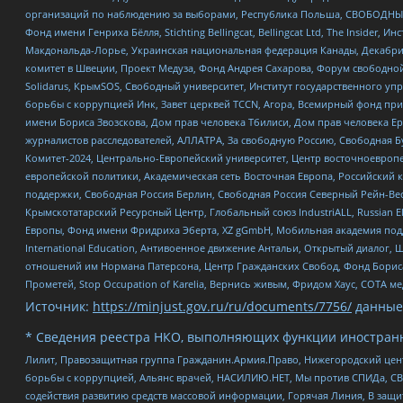
организаций по наблюдению за выборами, Республика Польша, СВОБОДНЫЙ
Фонд имени Генриха Бёлля, Stichting Bellingcat, Bellingcat Ltd, The Inside
Макдональда-Лорье, Украинская национальная федерация Канады, Декабрис
комитет в Швеции, Проект Медуза, Фонд Андрея Сахарова, Форум свободной 
Solidarus, КрымSOS, Свободный университет, Институт государственного у
борьбы с коррупцией Инк, Завет церквей TCCN, Агора, Всемирный фонд при
имени Бориса Звозскова, Дом прав человека Тбилиси, Дом прав человека Ер
журналистов расследователей, АЛЛАТРА, За свободную Россию, Свободная Б
Комитет-2024, Центрально-Европейский университет, Центр восточноевроп
европейской политики, Академическая сеть Восточная Европа, Российский к
поддержки, Свободная Россия Берлин, Свободная Россия Северный Рейн-Вест
Крымскотатарский Ресурсный Центр, Глобальный союз IndustriALL, Russian E
Европы, Фонд имени Фридриха Эберта, XZ gGmbH, Мобильная академия поддержк
International Education, Антивоенное движение Антальи, Открытый диало
отношений им Нормана Патерсона, Центр Гражданских Свобод, Фонд Бориса
Прометей, Stop Occupation of Karelia, Вернись живым, Фридом Хаус, СОТА 
Источник:
https://minjust.gov.ru/ru/documents/7756/
данные
* Сведения реестра НКО, выполняющих функции иностранн
Лилит, Правозащитная группа Гражданин.Армия.Право, Нижегородский цент
борьбы с коррупцией, Альянс врачей, НАСИЛИЮ.НЕТ, Мы против СПИДа, СВЕ
содействия развитию средств массовой информации, Горячая Линия, В защ