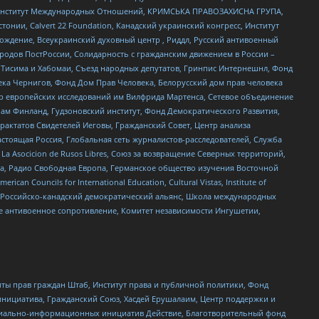
ий Институт Международных Отношений, КРИМСЬКА ПРАВОЗАХИСНА ГРУПА,
стонии, Calvert 22 Foundation, Канадский украинский конгресс, Институт
ждение, Всеукраинский духовный центр , Риддл, Русский антивоенный
ародов ПостРоссии, Солидарность с гражданским движением в России –
в Тисима и Хабомаи, Съезд народных депутатов, Гринпис Интернешнл, Фонд
ека Чернигов, Фонд Дом Прав Человека, Белорусский дом прав человека
нтр европейских исследований им Вилфрида Мартенса, Сетевое объединение
Чам Финланд, Гудзоновский институт, Фонд Демократического Развития,
актатов Свидетелей Иеговы, Гражданский Совет, Центр анализа
астоящая Россия, Глобальная сеть журналистов-расследователей, Служба
a Asocicion de Rusos Libres, Союз за возвращение Северных территорий,
еста, Радио Свободная Европа, Германское общество изучения Восточной
ouncils for International Education, Cultural Vistas, Institute of
, Российско-канадский демократический альянс, Школа международных
е антивоенное сопротивление, Комитет независимости Ингушетии,
ты прав граждан Штаб, Институт права и публичной политики, Фонд
инициатива, Гражданский Союз, Хасдей Ерушалаим, Центр поддержки и
социально-информационных инициатив Действие, Благотворительный фонд