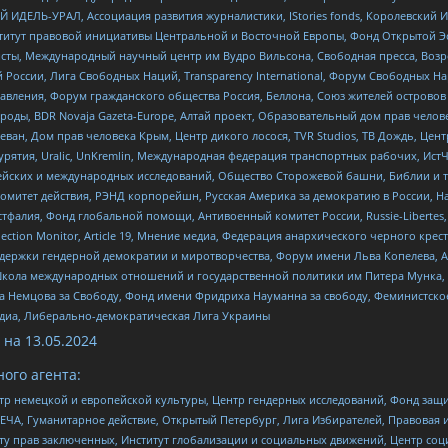
 ИДЕЛЬ-УРАЛ, Ассоциация развития журналистики, IStories fonds, Королевск
r, Институт правовой инициативы Центральной и Восточной Европы, Фонд Открытой Э
ты, Международный научный центр им Вудро Вильсона, Свободная пресса, Возро
России, Лига Свободных Наций, Transparеncy International, Форум Свободных Н
правления, Форум гражданского общества Россия, Беллона, Союз жителей острово
роды, BDR Novaja Gazeta-Europe, Алтай проект, Образовательный дом прав челов
еван, Дом прав человека Крым, Центр дикого лосося, TVR Studios, ТВ Дождь, Це
урятия, Uralic, UnKremlin, Международная федерация транспортных рабочих, Ист
ейских и международных исследований, Общество Сторожевой башни, Библии и тр
омитет действия, РЭНД корпорейшн, Русская Америка за демократию в России, Н
фалия, Фонд глобальной помощи, Антивоенный комитет России, Russie-Libertes, L
lection Monitor, Article 19, Мнение медиа, Федерация анархического черного кр
и гендерной демократии и миротворчества, Форум имени Льва Копелева, American C
г, Школа международных отношений и государственной политики им Питера Мунка
 Немцова за Свободу, Фонд имени Фридриха Науманна за свободу, Феминистско
медиа, Либерально-демократическая Лига Украины
 на
13.05.2024
ого агента:
р немецкой и европейской культуры, Центр гендерных исследований, Фонд защи
ЧА, Гуманитарное действие, Открытый Петербург, Лига Избирателей, Правовая 
иту прав заключенных, Институт глобализации и социальных движений, Центр 