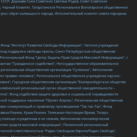
СССР, Держава Союз Советских Светлых Родов, Совет Советских
в, Черный Комитет, Татарстанское Региональное Всетатарское общественное
гресс ойрат-калмыцкого народа, Исполнительный комитет совета народных
евосточное общественное движение "Маяк", Санкт-Петербургская ЛГБТ-инициативная группа "Выход", Инициативная группа ЛГБТ+ "Реверс", Алексеев Андрей Викторович, Бекбулатова Таисия Львовна, Беляев Иван Михайлович, Владыкина Елена Сергеевна, Гельман Марат Александрович, Никульшина Вероника Юрьевна, Толоконникова Надежда Андреевна, Шендерович Виктор Анатольевич, Общество с ограниченной ответственностью "Данное сообщение", Общество с ограниченной ответственностью Издательский дом "Новая глава", Айнбиндер Александра Александровна, Московский комьюнити-центр для ЛГБТ+инициатив, Благотворительный фонд развития филантропии, Deutsche Welle (Германия, Kurt-Schumacher-Strasse 3, 53113 Bonn), Борзунова Мария Михайловна, Воробьев Виктор Викторович, Голубева Анна Львовна, Константинова Алла Михайловна, Малкова Ирина Владимировна, Мурадов Мурад Абдулгалимович, Осетинская Елизавета Николаевна, Понасенков Евгений Николаевич, Ганапольский Матвей Юрьевич, Киселев Евгений Алексеевич, Борухович Ирина Григорьевна, Дремин Иван Тимофеевич, Дубровский Дмитрий Викторович, Красноярская региональная общественная организация поддержки и развития альтернативных образовательных технологий и межкультурных коммуникаций "ИНТЕРРА", Маяковская Екатерина Алексеевна, Фейгин Марк Захарович, Филимонов Андрей Викторович, Дзугкоева Регина Николаевна, Доброхотов Роман Александрович, Дудь Юрий Александрович, Елкин Сергей Владимирович, Кругликов Кирилл Игоревич, Сабунаева Мария Леонидовна, Семенов Алексей Владимирович, Шаинян Карен Багратович, Шульман Екатерина Михайловна, Асафьев Артур Валерьевич, Вахштайн Виктор Семенович, Венедиктов Алексей Алексеевич, Лушникова Екатерина Евгеньевна, Волков Леонид Михайлович, Невзоров Александр Глебович, Пархоменко Сергей Борисович, Сироткин Ярослав Николаевич, Кара-Мурза Владимир Владимирович, Баранова Наталья Владимировна, Гозман Леонид Яковлевич, Кагарлицкий Борис Юльевич, Климарев Михаил Валерьевич, Милов Владимир Станиславович, Автономная некоммерческая организация Краснодарский центр современного искусства "Типография", Моргенштерн Алишер Тагирович, Соболь Любовь Эдуардовна, Общество с ограниченной ответственностью "ЛИЗА НОРМ", Каспаров Гарри Кимович, Ходорковский Михаил Борисович, Общество с ограниченной ответственностью "Апрельские тезисы", Данилович Ирина Брониславовна, Кашин Олег Владимирович, Петров Николай Владимирович, Пивоваров Алексей Владимирович, Соколов Михаил Владимирович, Цветкова Юлия Владимировна, Чичваркин Евгений Александрович, Комитет против пыток/Команда против пыток, Общество с ограниченной ответственностью "Первый научный", Общество с ограниченной ответственностью "Вертолет и ко", Белоцерковская Вероника Борисовна, Кац Максим Евгеньевич, Лазарева Татьяна Юрьевна, Шаведдинов Руслан Табризович, Яшин Илья Валерьевич, Общество с ограниченной ответственностью "Иноагент ААВ", Алешковский Дмитрий Петрович, Альбац Евгения Марковна, Быков Дмитрий Львович, Галямина Юлия Евгеньевна, Лойко Сергей Леонидович, Мартынов Кирилл Константинович, Медведев Сергей Александрович, Крашенинников Федор Геннадиевич, Гордеева Катерина Вл