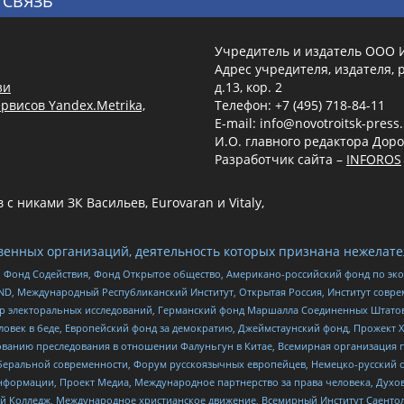
 СВЯЗЬ
Учредитель и издатель ООО 
Адрес учредителя, издателя, р
зи
д.13, кор. 2
рвисов Yandex.Metrika,
Телефон: +7 (495) 718-84-11
E-mail: info@novotroitsk-press
И.О. главного редактора Доро
Разработчик сайта –
INFOROS
 никами ЗК Васильев, Eurovaran и Vitaly,
енных организаций, деятельность которых признана нежелате
 Фонд Содействия, Фонд Открытое общество, Американо-российский фонд по э
 Международный Республиканский Институт, Открытая Россия, Институт совре
р электоральных исследований, Германский фонд Маршалла Соединенных Штатов
еловек в беде, Европейский фонд за демократию, Джеймстаунский фонд, Прожект
дованию преследования в отношении Фалуньгун в Китае, Всемирная организация 
беральной современности, Форум русскоязычных европейцев, Немецко-русский о
формации, Проект Медиа, Международное партнерство за права человека, Духов
 Колледж, Международное христианское движение, Всемирный Институт Саентол