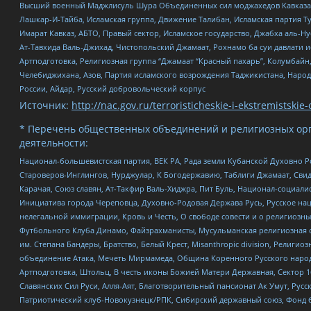
Высший военный Маджлисуль Шура Объединенных сил моджахедов Кавказа, Ко
Лашкар-И-Тайба, Исламская группа, Движение Талибан, Исламская партия Т
Имарат Кавказ, АБТО, Правый сектор, Исламское государство, Джабха аль-
Ат-Тавхида Валь-Джихад, Чистопольский Джамаат, Рохнамо ба суи давлати и
Артподготовка, Религиозная группа “Джамаат “Красный пахарь”, Колумбайн
Челебиджихана, Азов, Партия исламского возрождения Таджикистана, Народ
России, Айдар, Русский добровольческий корпус
Источник:
http://nac.gov.ru/terroristicheskie-i-ekstremistskie-
* Перечень общественных объединений и религиозных орг
деятельности:
Национал-большевистская партия, ВЕК РА, Рада земли Кубанской Духовно
Староверов-Инглингов, Нурджулар, К Богодержавию, Таблиги Джамаат, Сви
Карачая, Союз славян, Ат-Такфир Валь-Хиджра, Пит Буль, Национал-социал
Инициатива города Череповца, Духовно-Родовая Держава Русь, Русское н
нелегальной иммиграции, Кровь и Честь, О свободе совести и о религиоз
Футбольного Клуба Динамо, Файзрахманисты, Мусульманская религиозная о
им. Степана Бандеры, Братство, Белый Крест, Misanthropic division, Рели
объединение Атака, Мечеть Мирмамеда, Община Коренного Русского народа
Артподготовка, Штольц, В честь иконы Божией Матери Державная, Сектор 1
Славянских Сил Руси, Алля-Аят, Благотворительный пансионат Ак Умут, Русск
Патриотический клуб-Новокузнецк/РПК, Сибирский державный союз, Фонд б