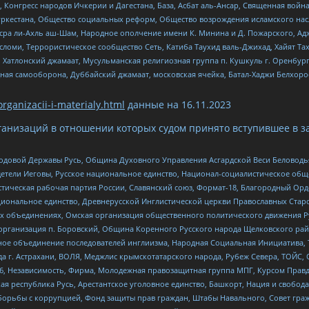
нгресс народов Ичкерии и Дагестана, База, Асбат аль-Ансар, Священная война,
уркестана, Общество социальных реформ, Общество возрождения исламского насл
Нусра ли-Ахль аш-Шам, Народное ополчение имени К. Минина и Д. Пожарского, Ад
сломи, Террористическое сообщество Сеть, Катиба Таухид валь-Джихад, Хайят Тах
, Хатлонский джамаат, Мусульманская религиозная группа п. Кушкуль г. Оренбу
ная самооборона, Дуббайский джамаат, московская ячейка, Батал-Хаджи Белхор
organizacii-i-materialy.html
данные на
16.11.2023
анизаций в отношении которых судом принято вступившее в з
 Родовой Державы Русь, Община Духовного Управления Асгардской Веси Беловод
детели Иеговы, Русское национальное единство, Национал-социалистическое об
истическая рабочая партия России, Славянский союз, Формат-18, Благородный Ор
ациональное единство, Древнерусской Инглистической церкви Православных Ста
ных объединениях, Омская организация общественного политического движения Р
рганизация п. Боровский, Община Коренного Русского народа Щелковского район
гиозное объединение последователей инглиизма, Народная Социальная Инициатива,
 г. Астрахани, ВОЛЯ, Меджлис крымскотатарского народа, Рубеж Севера, ТОЙС, 
6, Независимость, Фирма, Молодежная правозащитная группа МПГ, Курсом Правд
ая республика Русь, Арестантское уголовное единство, Башкорт, Нация и свобода,
орьбы с коррупцией, Фонд защиты прав граждан, Штабы Навального, Совет гражд