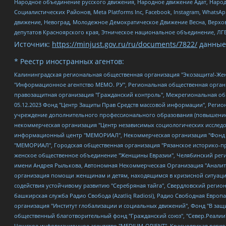
Народное объединение русского движения, Народное движение Адат, Народ
Социалистических Районов, Meta Platforms Inc, Facebook, Instagram, Wha
движение, Невоград, Молодежное Демократическое Движение Весна, Верхов
депутатов Красноярского края, Этническое национальное объединение, ЛГ
Источник:
https://minjust.gov.ru/ru/documents/7822/
данные
* Реестр иностранных агентов:
Калининградская региональная общественная организация "Экозащита!-Женсовет", Фонд содействия защите прав и свобод граждан "Общественный вердикт", Фонд "Институт Развития Свободы Информации", Частное учреждение "Информационное агентство МЕМО. РУ", Региональная общественная организация "Общественная комиссия по сохранению наследия академика Сахарова", Фонд поддержки свободы прессы, Санкт-Петербургская общественная правозащитная организация "Гражданский контроль", Межрегиональная общественная организация "Информационно-просветительский центр "Мемориал", Региональный Фонд "Центр Защиты Прав Средств Массовой Информации", с 05.12.2023 Фонд "Центр Защиты Прав Средств массовой информации", Региональная общественная благотворительная организация помощи беженцам и мигрантам "Гражданское содействие", Негосударственное образовательное учреждение дополнительного профессионального образования (повышение квалификации) специалистов "АКАДЕМИЯ ПО ПРАВАМ ЧЕЛОВЕКА", Свердловская региональная общественная организация "Сутяжник", Автономная некоммерческая организация "Центр независимых социологических исследований", Союз общественных объединений "Российский исследовательский центр по правам человека", Региональное общественное учреждение научно-информационный центр "МЕМОРИАЛ", Некоммерческая организация "Фонд защиты гласности", Автономная некоммерческая организация "Институт прав человека", Городская общественная организация "Екатеринбургское общество "МЕМОРИАЛ", Городская общественная организация "Рязанское историко-просветительское и правозащитное общество "Мемориал" (Рязанский Мемориал), Челябинский региональный орган общественной самодеятельности – женское общественное объединение "Женщины Евразии", Челябинский региональный орган общественной самодеятельности "Уральская правозащитная группа", Фонд содействия защите здоровья и социальной справедливости имени Андрея Рылькова, Автономная Некоммерческая Организация "Аналитический Центр Юрия Левады", Автономная некоммерческая организация социальной поддержки населения "Проект Апрель", Региональная общественная организация помощи женщинам и детям, находящимся в кризисной ситуации "Информационно-методический центр "Анна", Фонд содействия развитию массовых коммуникаций и правовому просвещению "Так-так-Так", Фонд содействия устойчивому развитию "Серебряная тайга", Свердловский региональный общественный фонд социальных проектов "Новое время", "Idel.Реалии", Кавказ.Реалии, Крым.Реалии, Телеканал Настоящее Время, Татаро-башкирская служба Радио Свобода (Azatliq Radiosi), Радио Свободная Европа/Радио Свобода (PCE/PC), "Сибирь.Реалии", "Фактограф", Благотворительный фонд помощи осужденным и их семьям, Автономная некоммерческая организация "Институт глобализации и социальных движений", Фонд "В защиту прав заключенных", Частное учреждение "Центр поддержки и содействия развитию средств массовой информации", Пензенский региональный общественный благотворительный фонд "Гражданский союз", "Север.Реалии", Некоммерческая организация Фонд "Правовая инициатива", Общество с ограниченной ответственностью "Радио Свободная Европа/Радио Свобода", Чешское информационное агентство "MEDIUM-ORIENT", Красноярская региональная общественная организация "Мы против СПИДа", Камалягин Денис Николаевич, Маркелов Сергей Евгеньевич, Пономарев Лев Александрович, Савицкая Людмила Алексеевна, Автоно