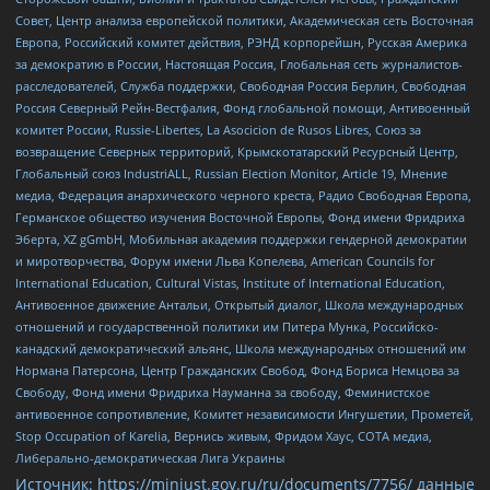
Совет, Центр анализа европейской политики, Академическая сеть Восточная
Европа, Российский комитет действия, РЭНД корпорейшн, Русская Америка
за демократию в России, Настоящая Россия, Глобальная сеть журналистов-
расследователей, Служба поддержки, Свободная Россия Берлин, Свободная
Россия Северный Рейн-Вестфалия, Фонд глобальной помощи, Антивоенный
комитет России, Russie-Libertes, La Asocicion de Rusos Libres, Союз за
возвращение Северных территорий, Крымскотатарский Ресурсный Центр,
Глобальный союз IndustriALL, Russian Election Monitor, Article 19, Мнение
медиа, Федерация анархического черного креста, Радио Свободная Европа,
Германское общество изучения Восточной Европы, Фонд имени Фридриха
Эберта, XZ gGmbH, Мобильная академия поддержки гендерной демократии
и миротворчества, Форум имени Льва Копелева, American Councils for
International Education, Cultural Vistas, Institute of International Education,
Антивоенное движение Антальи, Открытый диалог, Школа международных
отношений и государственной политики им Питера Мунка, Российско-
канадский демократический альянс, Школа международных отношений им
Нормана Патерсона, Центр Гражданских Свобод, Фонд Бориса Немцова за
Свободу, Фонд имени Фридриха Науманна за свободу, Феминистское
антивоенное сопротивление, Комитет независимости Ингушетии, Прометей,
Stop Occupation of Karelia, Вернись живым, Фридом Хаус, СОТА медиа,
Либерально-демократическая Лига Украины
Источник:
https://minjust.gov.ru/ru/documents/7756/
данные