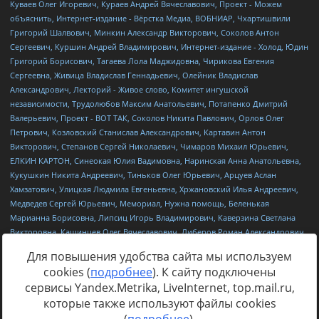
Для повышения удобства сайта мы используем
cookies (
подробнее
). К сайту подключены
сервисы Yandex.Metrika, LiveInternet, top.mail.ru,
Источник:
https://minjust.gov.ru/uploaded/files/reestr-
которые также используют файлы cookies
inostrannyih-agentov-22-03-2024.pdf
данные на
22.03.2024