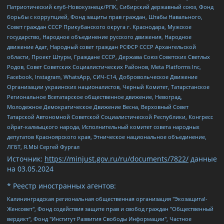
Патриотический клуб-Новокузнецк/РПК, Сибирский державный союз, Фонд
борьбы с коррупцией, Фонд защиты прав граждан, Штабы Навального,
Совет граждан СССР Прикубанского округа г. Краснодара, Мужское
государство, Народное объединение русского движения, Народное
движение Адат, Народный совет граждан РСФСР СССР Архангельской
области, Проект Штурм, Граждане СССР, Держава Союз Советских Светлых
Родов, Совет Советских Социалистических Районов, Meta Platforms Inc,
Facebook, Instagram, WhatsApp, СИЧ-С14, Добровольческое Движение
Организации украинских националистов, Черный Комитет, Татарстанское
Региональное Всетатарское общественное движение, Невоград,
Молодежное Демократическое Движение Весна, Верховный Совет
Татарской Автономной Советской Социалистической Республики, Конгресс
ойрат-калмыцкого народа, Исполнительный комитет совета народных
депутатов Красноярского края, Этническое национальное объединение,
ЛГБТ, Я.МЫ Сергей Фургал
Источник:
https://minjust.gov.ru/ru/documents/7822/
данные
на
03.05.2024
* Реестр иностранных агентов:
Калининградская региональная общественная организация "Экозащита!-Женсовет", Фонд содействия защите прав и свобод граждан "Общественный вердикт", Фонд "Институт Развития Свободы Информации", Частное учреждение "Информационное агентство МЕМО. РУ", Региональная общественная организация "Общественная комиссия по сохранению наследия академика Сахарова", Фонд поддержки свободы прессы, Санкт-Петербургская общественная правозащитная организация "Гражданский контроль", Межрегиональная общественная организация "Информационно-просветительский центр "Мемориал", Региональный Фонд "Центр Защиты Прав Средств Массовой Информации", с 05.12.2023 Фонд "Центр Защиты Прав Средств массовой информации", Региональная общественная благотворительная организация помощи беженцам и мигрантам "Гражданское содействие", Негосударственное образовательное учреждение дополнительного профессионального образования (повышение квалификации) специалистов "АКАДЕМИЯ ПО ПРАВАМ ЧЕЛОВЕКА", Свердловская региональная общественная организация "Сутяжник", Автономная некоммерческая организация "Центр независимых социологических исследований", Союз общественных объединений "Российский исследовательский центр по правам человека", Региональное общественное учреждение научно-информационный центр "МЕМОРИАЛ", Некоммерческая организация "Фонд защиты гласности", Автономная некоммерческая организация "Институт прав человека", Городская общественная организация "Екатеринбургское общество "МЕМОРИАЛ", Городская общественная организация "Рязанское историко-просветительское и правозащитное общество "Мемориал" (Рязанский Мемориал), Челябинский региональный орган общественной самодеятельности – женское общественное объединение "Женщины Евразии", Челябинский региональный орган общественной самодеятельности "Уральская правозащитная группа", Фонд содействия защите здоровья и социальной справедливости имени Андрея Рылькова, Автономная Некоммерческая Организация "Аналитический Центр Юрия Левады", Автономная некоммерческая организация социальной поддержки населения "Проект Апрель", Региональная общественная организация помощи женщинам и детям, находящимся в кризисной ситуации "Информационно-методический центр "Анна", Фонд содействия развитию массовых коммуникаций и правовому просвещению "Так-так-Так", Фонд содействия устойчивому развитию "Серебряная тайга", Свердловский региональный общественный фонд социальных проектов "Новое время", "Idel.Реалии", Кавказ.Реалии, Крым.Реалии, Телеканал Настоящее Время, Татаро-башкирская служба Радио Свобода (Azatliq Radiosi), Радио Свободная Европа/Радио Свобода (PCE/PC), "Сибирь.Реалии", "Фактограф", Благотворительный фонд помощи осужденным и их семьям, Автономная некоммерческая организация "Институт глобализации и социальных движений", Фонд "В защиту прав заключенных", Частное учреждение "Центр поддержки и содействия развитию средств массовой информации", Пензенский региональный общественный благотворительный фонд "Гражданский союз", "Север.Реалии", Некоммерческая организация Фонд "Правовая инициатива", Общество с ограниченной ответственностью "Радио Свободная Европа/Радио Свобода", Чешское информационное агентство "MEDIUM-ORIENT", Красноярская региональная общественная организация "Мы против СПИДа", Камалягин Денис Николаевич, Маркелов Сергей Евгеньевич, Пономарев Лев Александрович, Савицкая Людмила Алексеевна, Автономная некоммерческая организация "Центр по работе с проблемой насилия "НАСИЛИЮ.НЕТ", Межрегиональный профессиональный союз работников здравоохранения "Альянс врачей", Юридическое лицо, зарегистрированное в Латвийской Республике, SIA "Medusa Project" (регистрационный номер 40103797863, дата регистрации 10.06.2014), Некоммерческая организация "Фонд по борьбе с коррупцией", Автономная некоммерческая организация "Институт права и публичной политики", Баданин Роман Сергеевич, Гликин Максим Александрович, Железнова Мария Михайловна, Лукьянова Юлия Сергеевна, Маетная Елизавета Витальевна, Маняхин Петр Борисович, Чуракова Ольга Владимировна, Ярош Юлия Петровна, Юридическое лицо "The Insider SIA", зарегистрированное в Риге, Латвийская Республика (дата регистрации 26.06.2015), являющееся администратором доменного имени интернет-издания "The Insider SIA", https://theins.ru, Постернак Алексей Евгеньевич, Рубин Михаил Аркадьевич, Анин Роман Александрович, Юридическое лицо Istories fonds, зарегистрированное в Латвийской Республике (регистрационный номер 50008295751, дата регистрации 24.02.2020), Великовский Дмитрий Александрович, Долинина Ирина Николаевна, Мароховская Алеся Алексеевна, Шлейнов Роман Юрьевич, Шмагун Олеся Валентиновна, Общество с ограниченной ответственностью "Альтаир 2021", Общество с ограниченной ответственностью "Вега 2021", Общество с ограниченной ответственностью "Главный редактор 2021", Общество с ограниченной ответственностью "Ромашки монолит", Важенков Артем Валерьевич, Ивановская областная общественная организация "Центр гендерных исследований", Гурман Юрий Альбертович, Медиапроект "ОВД-Инфо", Егоров Владимир Владимирович, Жилинский Владимир Александрович, Общество с ограниченной ответственностью "ЗП", Иванова София Юрьевна, Карезина Инна Павловна, Кильтау Екатерина Викторовна, Петров Алексей Викторович, Пискунов Сергей Евгеньевич, Смирнов Сергей Сергеевич, Тихонов Михаил Сергеевич, Общество с ограниченной ответственностью "ЖУРНАЛИСТ-ИНОСТРАННЫЙ АГЕНТ", Арапова Галина Юрьевна, Вольтская Татьяна Анатольевна, Американская компания "Mason G.E.S. Anonymous Foundation" (США), являющаяся владельцем интернет-издания https://mnews.world/, Компания "Stichting Bellingcat", зарегистрированная в Нидерландах (дата регистрации 11.07.2018), Захаров Андрей Вячеславович, Клепиковская Екатерина Дмитриевна, Общество с ограниченной ответственностью "МЕМО", Перл Роман Александрович, Симонов Евгений Алексеевич, Соловьева Елена Анатольевна, Сотников Даниил Владимирович, Сурначева Елизавета Дмитриевна, Автономная некоммерческая организация по защите прав человека и информированию населения "Якутия – Наше Мнение", Общество с ограниченной ответственностью "Москоу диджитал медиа", с 26.01.2023 Общество с ограниченной ответственностью "Чайка Белые сады", Ветошкина Валерия Валерьевна, Заговора Максим Александрович, Межрегиональное общественное движение "Российская ЛГБТ - сеть", Оленичев Максим Владимирович, Павлов Иван Юрьевич, Скворцова Елена Сергеевна, Общество с ограниченной ответственностью "Как бы инагент", Кочетков Игорь Викторович, Общество с ограниченной ответственностью "Честные выборы", Еланчик Олег Александрович, Общество с ограниченной ответственностью "Нобелевский призыв", Гималова Регина Эмилевна, Григорьев Андрей Валерьевич, Григорьева Алина Александровна, Ассоциация по содействию защите прав призывников, альтернативнослужащих и военнослужащих "Правозащитная группа "Гражданин.Армия.Право", Хисамова Регина Фаритовна, Автономная некоммерческая организация по реализации социально-правовых программ "Лилит", Дальневосточное общественное движение "Маяк", Санкт-Петербургская ЛГБТ-инициативная группа "Выход", Инициативная группа ЛГБТ+ "Реверс", Алексеев Андрей Викторович, Бекбулатова Таисия Львовна, Беляев Иван Михайлович, Владыкина Елена Сергеевна, Гельман Марат Александрович, Никульшина Вероника Юрьевна, Толоконникова Надежда Андреевна, Шендерович Виктор Анатольевич, Общество с ограниченной ответственностью "Данное сообщение", Общество с ограниченной ответственностью Издательский дом "Новая глава", Айнбиндер Александра Александровна, Московский комьюнити-центр для ЛГБТ+инициатив, Благотворительный фонд развития филантропии, Deutsche Welle (Германия, Kurt-Schumacher-Strasse 3, 53113 Bonn), Борзунова Мария Михайловна, Воробьев Виктор Викторович, Голубева Анна Львовна, Константинова Алла Михайловна, Малкова Ирина Владимировна, Мурадов Мурад Абдулгалимович, Осетинская Елизавета Николаевна, Понасенков Евгений Николаевич, Ганапольский Матвей Юрьевич, Киселев Евгений Алексеевич, Борухович Ирина Григорьевна, Дремин Иван Тимофеевич, Дубровский Дмитрий Викторович, Красноярская региональная общественная организация поддержки и развития альтернативных образовательных технологий и межкультурных коммуникаций "ИНТЕРРА", Маяковская Екатерина Алексеевна, Фейгин Марк Захарович, Филимонов Андрей Викторович, Дзугкоева Регина Николаевна, Доброхотов Роман Александрович, Дудь Юрий Александрович, Елкин Сергей Владимирович, Кругликов Кирилл Игоревич, Сабунаева Мария Леонидовна, Семенов Алексей Владимирович, Шаинян Карен Багратович, Шульман Екатерина Михайловна, Асафьев Артур Валерьевич, Вахштайн Виктор Семенович, Венедиктов Алексей Алексеевич, Лушникова Екатерина Евгеньевна, Волков Леонид Михайлович, Невзоров Александр Глебович, Пархоменко Сергей Борисович, Сироткин Ярослав Николаевич, Кара-Мурза Владимир Владимирович, Баранова Наталья Владимировна, Гозман Леонид Яковлевич, Кагарлицкий Борис Юльевич, Климарев Михаил Валерьевич, Милов Владимир Станиславович, Автономная некоммерческая организация Краснодарский центр современного искусства "Типография", Моргенштерн Алишер Тагирович, Соболь Любовь Эдуардовна, Общество с ограниченной ответственностью "ЛИЗА НОРМ", Каспаров Гарри Кимович, Ходорковский Михаил Борисович, Общество с ограниченной ответственностью "Апрельские тезисы", Данилович Ирина Брониславовна, Кашин Олег Владимирович, Петров Николай Владимирович, Пивоваров Алексей Владимирович, Соколов Михаил Владимирович, Цветкова Юлия Владимировна, Чичваркин Евгений Александрович, Комитет против пыток/Команда против пыток, Общество с ограниченной ответственностью "Первый научный", Общество с ограниченной ответственностью "Вертолет и ко", Белоцерковская Вероника Борисовна, Кац Максим Евгеньевич, Лазарева Татьяна Юрьевна, Шаведдинов Руслан Табризович, Яшин Илья Валерьевич, Общество с ограниченной ответственностью "Иноагент ААВ", Алешковский Дмитрий Петрович, Альбац Евгения Марковна, Быков Дмитрий Львович, Галямина Юлия Евгеньевна, Лойко Сергей Леонидович, Мартынов Кирилл Константинович, Медведев Сергей Александрович, Крашенинников Федор Геннадиевич, Гордеева Катерина Вл