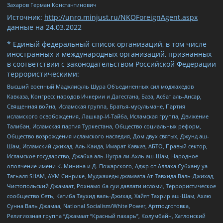
Захаров Герман Константинович
Источник:
http://unro.minjust.ru/NKOForeignAgent.aspx
данные на
24.03.2022
* Единый федеральный список организаций, в том числе
иностранных и международных организаций, признанных
в соответствии с законодательством Российской Федерации
террористическими:
Высший военный Маджлисуль Шура Объединенных сил моджахедов
Кавказа, Конгресс народов Ичкерии и Дагестана, База, Асбат аль-Ансар,
Священная война, Исламская группа, Братья-мусульмане, Партия
исламского освобождения, Лашкар-И-Тайба, Исламская группа, Движение
Талибан, Исламская партия Туркестана, Общество социальных реформ,
Общество возрождения исламского наследия, Дом двух святых, Джунд аш-
Шам, Исламский джихад, Аль-Каида, Имарат Кавказ, АБТО, Правый сектор,
Исламское государство, Джабха аль-Нусра ли-Ахль аш-Шам, Народное
ополчение имени К. Минина и Д. Пожарского, Аджр от Аллаха Субхану уа
Тагьаля SHAM, АУМ Синрике, Муджахеды джамаата Ат-Тавхида Валь-Джихад,
Чистопольский Джамаат, Рохнамо ба суи давлати исломи, Террористическое
сообщество Сеть, Катиба Таухид валь-Джихад, Хайят Тахрир аш-Шам, Ахлю
Сунна Валь Джамаа, National Socialism/White Power, Артподготовка,
Религиозная группа “Джамаат “Красный пахарь”, Колумбайн, Хатлонский