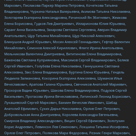
Маркович, Пислакова-Паркер Марина Петровна, Кочеткова Татьяна
Владимировна, Чуркина Наталья Валерьевна, Акимова Татьяна Николаевна,
Золотарева Екатерина Александровна, Рачинский Ян Збигневич, Жемкова
Елена Борисовна, Гудков Лев Дмитриевич, Илларионова Юлия Юрьевна,
Саранг Анна Васильевна, Захарова Светлана Сергеевна, Аверин Владимир
Анатольевич, Щур Татьяна Михайловна, Щур Николай Алексеевич,
Блинушов Андрей Юрьевич, Мосин Алексей Геннадьевич, Гефтер Валентин
Михайлович, Симонов Алексей Кириллович, Флиге Ирина Анатольевна,
Мельникова Валентина Дмитриевна, Вититинова Елена Владимировна,
Баженова Светлана Куприяновна, Максимов Сергей Владимирович, Беляев
Сергей Иванович, Голубева Елена Николаевна, Ганнушкина Светлана
Алексеевна, Закс Елена Владимировна, Буртина Елена Юрьевна, Гендель
Людмила Залмановна, Кокорина Екатерина Алексеевна, Шуманов Илья
Вячеславович, Арапова Галина Юрьевна, Свечников Анатолий Мариевич,
Прохоров Вадим Юрьевич, Шахова Елена Владимировна, Подузов Сергей
Васильевич, Протасова Ирина Вячеславовна, Литинский Леонид Борисович,
Лукашевский Сергей Маркович, Бахмин Вячеслав Иванович, Шабад
Анатолий Ефимович, Сухих Дарья Николаевна, Орлов Олег Петрович,
Добровольская Анна Дмитриевна, Королева Александра Евгеньевна,
Смирнов Владимир Александрович, Вицин Сергей Ефимович, Золотухин
Борис Андреевич, Левинсон Лев Семенович, Локшина Татьяна Иосифовна,
Орлов Олег Петрович, Полякова Мара Федоровна, Резник Генри Маркович,