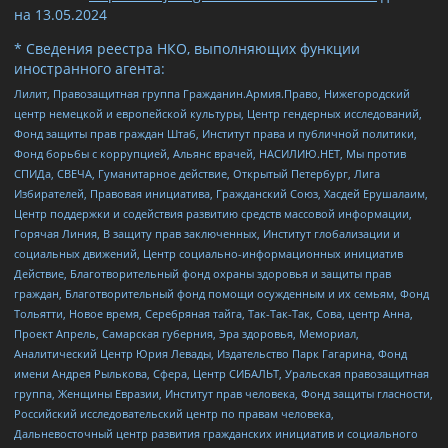
на
13.05.2024
* Сведения реестра НКО, выполняющих функции
иностранного агента:
Лилит, Правозащитная группа Гражданин.Армия.Право, Нижегородский
центр немецкой и европейской культуры, Центр гендерных исследований,
Фонд защиты прав граждан Штаб, Институт права и публичной политики,
Фонд борьбы с коррупцией, Альянс врачей, НАСИЛИЮ.НЕТ, Мы против
СПИДа, СВЕЧА, Гуманитарное действие, Открытый Петербург, Лига
Избирателей, Правовая инициатива, Гражданский Союз, Хасдей Ерушалаим,
Центр поддержки и содействия развитию средств массовой информации,
Горячая Линия, В защиту прав заключенных, Институт глобализации и
социальных движений, Центр социально-информационных инициатив
Действие, Благотворительный фонд охраны здоровья и защиты прав
граждан, Благотворительный фонд помощи осужденным и их семьям, Фонд
Тольятти, Новое время, Серебряная тайга, Так-Так-Так, Сова, центр Анна,
Проект Апрель, Самарская губерния, Эра здоровья, Мемориал,
Аналитический Центр Юрия Левады, Издательство Парк Гагарина, Фонд
имени Андрея Рылькова, Сфера, Центр СИБАЛЬТ, Уральская правозащитная
группа, Женщины Евразии, Институт прав человека, Фонд защиты гласности,
Российский исследовательский центр по правам человека,
Дальневосточный центр развития гражданских инициатив и социального