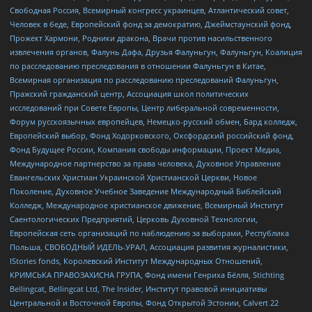
Свободная Россия, Всемирный конгресс украинцев, Атлантический совет,
Человек в беде, Европейский фонд за демократию, Джеймстаунский фонд,
Прожект Хармони, Родники дракона, Врачи против насильственного
извлечения органов, Фалунь Дафа, Друзья Фалуньгун, Фалуньгун, Коалиция
по расследованию преследования в отношении Фалуньгун в Китае,
Всемирная организация по расследованию преследований Фалуньгун,
Пражский гражданский центр, Ассоциация школ политических
исследований при Совете Европы, Центр либеральной современности,
Форум русскоязычных европейцев, Немецко-русский обмен, Бард колледж,
Европейский выбор, Фонд Ходорковского, Оксфордский российский фонд,
Фонд Будущее России, Компания свободы информации, Проект Медиа,
Международное партнерство за права человека, Духовное Управление
Евангельских Христиан Украинской Христианской Церкви, Новое
Поколение, Духовное Учебное Заведение Международный Библейский
Колледж, Международное христианское движение, Всемирный Институт
Саентологических Предприятий, Церковь Духовной Технологии,
Европейская сеть организаций по наблюдению за выборами, Республика
Польша, СВОБОДНЫЙ ИДЕЛЬ-УРАЛ, Ассоциация развития журналистики,
IStories fonds, Королевский Институт Международных Отношений,
КРИМСЬКА ПРАВОЗАХИСНА ГРУПА, Фонд имени Генриха Бёлля, Stichting
Bellingcat, Bellingcat Ltd, The Insider, Институт правовой инициативы
Центральной и Восточной Европы, Фонд Открытой Эстонии, Calvert 22