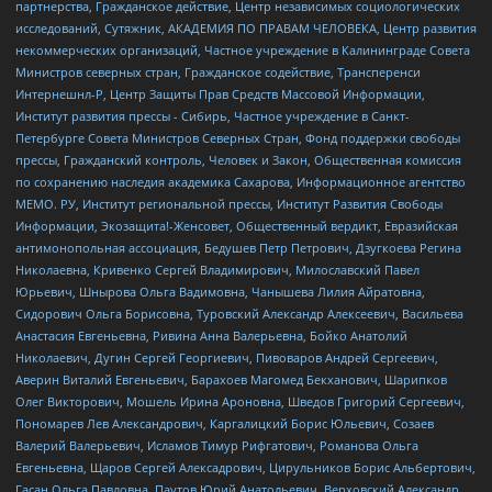
партнерства, Гражданское действие, Центр независимых социологических
исследований, Сутяжник, АКАДЕМИЯ ПО ПРАВАМ ЧЕЛОВЕКА, Центр развития
некоммерческих организаций, Частное учреждение в Калининграде Совета
Министров северных стран, Гражданское содействие, Трансперенси
Интернешнл-Р, Центр Защиты Прав Средств Массовой Информации,
Институт развития прессы - Сибирь, Частное учреждение в Санкт-
Петербурге Совета Министров Северных Стран, Фонд поддержки свободы
прессы, Гражданский контроль, Человек и Закон, Общественная комиссия
по сохранению наследия академика Сахарова, Информационное агентство
МЕМО. РУ, Институт региональной прессы, Институт Развития Свободы
Информации, Экозащита!-Женсовет, Общественный вердикт, Евразийская
антимонопольная ассоциация, Бедушев Петр Петрович, Дзугкоева Регина
Николаевна, Кривенко Сергей Владимирович, Милославский Павел
Юрьевич, Шнырова Ольга Вадимовна, Чанышева Лилия Айратовна,
Сидорович Ольга Борисовна, Туровский Александр Алексеевич, Васильева
Анастасия Евгеньевна, Ривина Анна Валерьевна, Бойко Анатолий
Николаевич, Дугин Сергей Георгиевич, Пивоваров Андрей Сергеевич,
Аверин Виталий Евгеньевич, Барахоев Магомед Бекханович, Шарипков
Олег Викторович, Мошель Ирина Ароновна, Шведов Григорий Сергеевич,
Пономарев Лев Александрович, Каргалицкий Борис Юльевич, Созаев
Валерий Валерьевич, Исламов Тимур Рифгатович, Романова Ольга
Евгеньевна, Щаров Сергей Алексадрович, Цирульников Борис Альбертович,
Гасан Ольга Павловна, Паутов Юрий Анатольевич, Верховский Александр