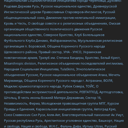
Национальная Социалистическая Инициатива города Череповца, Духовно-
Родовая Держава Русь, Русское национальное единство, Древнерусской
Инглистической церкви Православных Староверов-Инглингов, Русский
общенациональный союз, Движение против нелегальной иммиграции,
Кровь и Честь, О свободе совести и о религиозных объединениях, Омская
организация общественного политического движения Русское
национальное единство, Северное Братство, Клуб Болельщиков
Футбольного Клуба Динамо, Файзрахманисты, Мусульманская религиозная
организация п. Боровский, Община Коренного Русского народа
Щелковского района, Правый сектор, УНА - УНСО, Украинская
повстанческая армия, Тризуб им. Степана Бандеры, Братство, Белый Крест,
Misanthropic division, Религиозное объединение последователей инглиизма,
Народная Социальная Инициатива, TulaSkins, Этнополитическое
объединение Русские, Русское национальное объединение Атака, Мечеть
Мирмамеда, Община Коренного Русского народа г. Астрахани, ВОЛЯ,
Меджлис крымскотатарского народа, Рубеж Севера, ТОЙС, О
противодействии экстремистской деятельности, РЕВТАТПОД, Артподготовка,
Штольц, В честь иконы Божией Матери Державная, Сектор 16,
Независимость, Фирма, Молодежная правозащитная группа МПГ, Курсом
Правды и Единения, Каракольская инициативная группа, Автоград Крю,
Союз Славянских Сил Руси, Алля-Аят, Благотворительный пансионат Ак Умут,
Русская республика Русь, Арестантское уголовное единство, Башкорт, Нация
и свобода, Нация и свобода, W.H.С., Фалунь Дафа, Иртыш Ultras, Русский