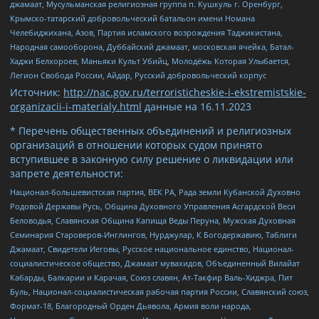
джамаат, Мусульманская религиозная группа п. Кушкуль г. Оренбург,
Крымско-татарский добровольческий батальон имени Номана
Челебиджихана, Азов, Партия исламского возрождения Таджикистана,
Народная самооборона, Дуббайский джамаат, московская ячейка, Батал-
Хаджи Белхороев, Маньяки Культ Убийц, Молодёжь Которая Улыбается,
Легион Свобода России, Айдар, Русский добровольческий корпус
Источник:
http://nac.gov.ru/terroristicheskie-i-ekstremistskie-
organizacii-i-materialy.html
данные на
16.11.2023
* Перечень общественных объединений и религиозных
организаций в отношении которых судом принято
вступившее в законную силу решение о ликвидации или
запрете деятельности:
Национал-большевистская партия, ВЕК РА, Рада земли Кубанской Духовно
Родовой Державы Русь, Община Духовного Управления Асгардской Веси
Беловодья, Славянская Община Капища Веды Перуна, Мужская Духовная
Семинария Староверов-Инглингов, Нурджулар, К Богодержавию, Таблиги
Джамаат, Свидетели Иеговы, Русское национальное единство, Национал-
социалистическое общество, Джамаат мувахидов, Объединенный Вилайат
Кабарды, Балкарии и Карачая, Союз славян, Ат-Такфир Валь-Хиджра, Пит
Буль, Национал-социалистическая рабочая партия России, Славянский союз,
Формат-18, Благородный Орден Дьявола, Армия воли народа,