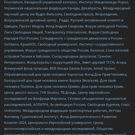
Foundation, Канадский украинский конгресс, Институт Макдональда-Лорье,
Украинская национальная федерация Канады, Декабристы, Международный
научный центр им Вудро Вильсона, Свободная пресса, Возрождение,
Всеукраинский духовный центр , Риддл, Русский антивоенный комитет в
Швеции, Проект Медуза, Фонд Андрея Сахарова, Форум свободной России,
Лига Свободных Наций, Transparеncy International, Форум Свободных
Народов ПостРоссии, Солидарность с гражданским движением в России –
Solidarus, КрымSOS, Свободный университет, Институт государственного
управления, Форум гражданского общества Россия, Беллона, Союз жителей
островов Тисима и Хабомаи, Съезд народных депутатов, Гринпис
Интернешнл, Фонд борьбы с коррупцией Инк, Завет церквей TCCN, Агора,
Всемирный фонд природы, BDR Novaja Gazeta-Europe, Алтай проект,
Образовательный дом прав человека Чернигов, Фонд Дом Прав Человека,
Белорусский дом прав человека имени Бориса Звозскова, Дом прав
человека Тбилиси, Дом прав человека Ереван, Дом прав человека Крым,
Центр дикого лосося, TVR Studios, ТВ Дождь, Центр европейских
исследований им Вилфрида Мартенса, Сетевое объединение журналистов
расследователей, АЛЛАТРА, За свободную Россию, Свободная Бурятия, Uralic,
UnKremlin, Международная федерация транспортных рабочих, ИстЧам
Финланд, Гудзоновский институт, Фонд Демократического Развития,
Комитет-2024, Центрально-Европейский университет, Центр
восточноевропейских и международных исследований, Общество
Сторожевой башни, Библии и трактатов Свидетелей Иеговы, Гражданский