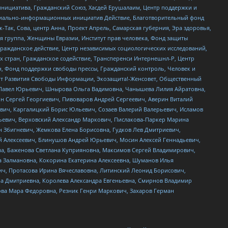
инициатива, Гражданский Союз, Хасдей Ерушалаим, Центр поддержки и
социально-информационных инициатив Действие, Благотворительный фонд
Так, Сова, центр Анна, Проект Апрель, Самарская губерния, Эра здоровья,
я группа, Женщины Евразии, Институт прав человека, Фонд защиты
Гражданское действие, Центр независимых социологических исследований,
стран, Гражданское содействие, Трансперенси Интернешнл-Р, Центр
н, Фонд поддержки свободы прессы, Гражданский контроль, Человек и
тут Развития Свободы Информации, Экозащита!-Женсовет, Общественный
й Павел Юрьевич, Шнырова Ольга Вадимовна, Чанышева Лилия Айратовна,
ин Сергей Георгиевич, Пивоваров Андрей Сергеевич, Аверин Виталий
вич, Каргалицкий Борис Юльевич, Созаев Валерий Валерьевич, Исламов
льевич, Верховский Александр Маркович, Пислакова-Паркер Марина
н Збигневич, Жемкова Елена Борисовна, Гудков Лев Дмитриевич,
й Алексеевич, Блинушов Андрей Юрьевич, Мосин Алексей Геннадьевич,
а, Баженова Светлана Куприяновна, Максимов Сергей Владимирович,
а Залмановна, Кокорина Екатерина Алексеевна, Шуманов Илья
ч, Протасова Ирина Вячеславовна, Литинский Леонид Борисович,
а Дмитриевна, Королева Александра Евгеньевна, Смирнов Владимир
ова Мара Федоровна, Резник Генри Маркович, Захаров Герман