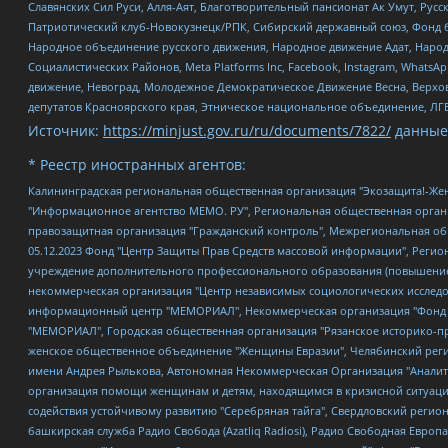
Славянских Сил Руси, Алля-Аят, Благотворительный пансионат Ак Умут, Русск
Патриотический клуб-Новокузнецк/РПК, Сибирский державный союз, Фонд б
Народное объединение русского движения, Народное движение Адат, Народ
Социалистических Районов, Meta Platforms Inc, Facebook, Instagram, Wha
движение, Невоград, Молодежное Демократическое Движение Весна, Верхов
депутатов Красноярского края, Этническое национальное объединение, ЛГ
Источник:
https://minjust.gov.ru/ru/documents/7822/
данные
* Реестр иностранных агентов:
Калининградская региональная общественная организация "Экозащита!-Женсовет", Фонд содействия защите прав и свобод граждан "Общественный вердикт", Фонд "Институт Развития Свободы Информации", Частное учреждение "Информационное агентство МЕМО. РУ", Региональная общественная организация "Общественная комиссия по сохранению наследия академика Сахарова", Фонд поддержки свободы прессы, Санкт-Петербургская общественная правозащитная организация "Гражданский контроль", Межрегиональная общественная организация "Информационно-просветительский центр "Мемориал", Региональный Фонд "Центр Защиты Прав Средств Массовой Информации", с 05.12.2023 Фонд "Центр Защиты Прав Средств массовой информации", Региональная общественная благотворительная организация помощи беженцам и мигрантам "Гражданское содействие", Негосударственное образовательное учреждение дополнительного профессионального образования (повышение квалификации) специалистов "АКАДЕМИЯ ПО ПРАВАМ ЧЕЛОВЕКА", Свердловская региональная общественная организация "Сутяжник", Автономная некоммерческая организация "Центр независимых социологических исследований", Союз общественных объединений "Российский исследовательский центр по правам человека", Региональное общественное учреждение научно-информационный центр "МЕМОРИАЛ", Некоммерческая организация "Фонд защиты гласности", Автономная некоммерческая организация "Институт прав человека", Городская общественная организация "Екатеринбургское общество "МЕМОРИАЛ", Городская общественная организация "Рязанское историко-просветительское и правозащитное общество "Мемориал" (Рязанский Мемориал), Челябинский региональный орган общественной самодеятельности – женское общественное объединение "Женщины Евразии", Челябинский региональный орган общественной самодеятельности "Уральская правозащитная группа", Фонд содействия защите здоровья и социальной справедливости имени Андрея Рылькова, Автономная Некоммерческая Организация "Аналитический Центр Юрия Левады", Автономная некоммерческая организация социальной поддержки населения "Проект Апрель", Региональная общественная организация помощи женщинам и детям, находящимся в кризисной ситуации "Информационно-методический центр "Анна", Фонд содействия развитию массовых коммуникаций и правовому просвещению "Так-так-Так", Фонд содействия устойчивому развитию "Серебряная тайга", Свердловский региональный общественный фонд социальных проектов "Новое время", "Idel.Реалии", Кавказ.Реалии, Крым.Реалии, Телеканал Настоящее Время, Татаро-башкирская служба Радио Свобода (Azatliq Radiosi), Радио Свободная Европа/Радио Свобода (PCE/PC), "Сибирь.Реалии", "Фактограф", Благотворительный фонд помощи осужденным и их семьям, Автономная некоммерческая организация "Институт глобализации и социальных движений", Фонд "В защиту прав заключенных", Частное учреждение "Центр поддержки и содействия развитию средств массовой информации", Пензенский региональный общественный благотворительный фонд "Гражданский союз", "Север.Реалии", Некоммерческая организация Фонд "Правовая инициатива", Общество с ограниченной ответственностью "Радио Свободная Европа/Радио Свобода", Чешское информационное агентство "MEDIUM-ORIENT", Красноярская региональная общественная организация "Мы против СПИДа", Камалягин Денис Николаевич, Маркелов Сергей Евгеньевич, Пономарев Лев Александрович, Савицкая Людмила Алексеевна, Автоно