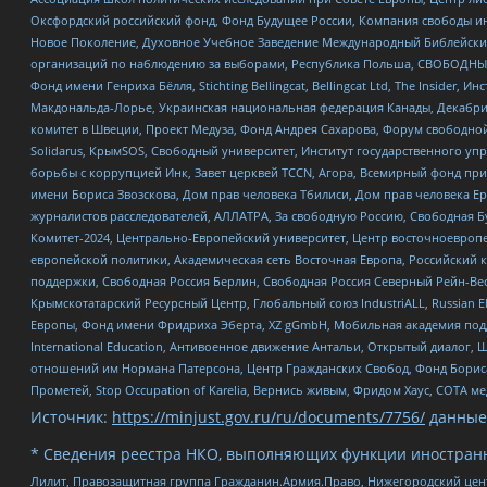
Оксфордский российский фонд, Фонд Будущее России, Компания свободы ин
Новое Поколение, Духовное Учебное Заведение Международный Библейский
организаций по наблюдению за выборами, Республика Польша, СВОБОДНЫЙ
Фонд имени Генриха Бёлля, Stichting Bellingcat, Bellingcat Ltd, The Inside
Макдональда-Лорье, Украинская национальная федерация Канады, Декабрис
комитет в Швеции, Проект Медуза, Фонд Андрея Сахарова, Форум свободной 
Solidarus, КрымSOS, Свободный университет, Институт государственного у
борьбы с коррупцией Инк, Завет церквей TCCN, Агора, Всемирный фонд при
имени Бориса Звозскова, Дом прав человека Тбилиси, Дом прав человека Ер
журналистов расследователей, АЛЛАТРА, За свободную Россию, Свободная Б
Комитет-2024, Центрально-Европейский университет, Центр восточноевроп
европейской политики, Академическая сеть Восточная Европа, Российский к
поддержки, Свободная Россия Берлин, Свободная Россия Северный Рейн-Вест
Крымскотатарский Ресурсный Центр, Глобальный союз IndustriALL, Russian E
Европы, Фонд имени Фридриха Эберта, XZ gGmbH, Мобильная академия поддержк
International Education, Антивоенное движение Антальи, Открытый диало
отношений им Нормана Патерсона, Центр Гражданских Свобод, Фонд Бориса
Прометей, Stop Occupation of Karelia, Вернись живым, Фридом Хаус, СОТА 
Источник:
https://minjust.gov.ru/ru/documents/7756/
данные
* Сведения реестра НКО, выполняющих функции иностранн
Лилит, Правозащитная группа Гражданин.Армия.Право, Нижегородский цент