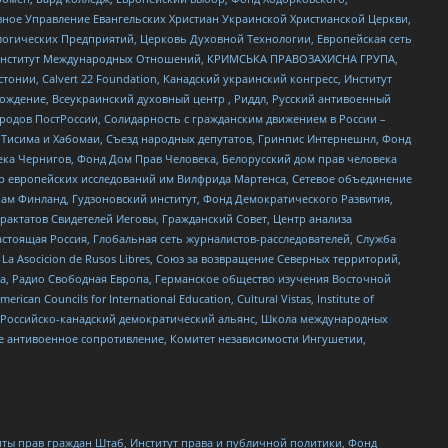
ное Управление Евангельских Христиан Украинской Христианской Церкви,
огических Предприятий, Церковь Духовной Технологии, Европейская сеть
ий Институт Международных Отношений, КРИМСЬКА ПРАВОЗАХИСНА ГРУПА,
стонии, Calvert 22 Foundation, Канадский украинский конгресс, Институт
ждение, Всеукраинский духовный центр , Риддл, Русский антивоенный
ародов ПостРоссии, Солидарность с гражданским движением в России –
в Тисима и Хабомаи, Съезд народных депутатов, Гринпис Интернешнл, Фонд
ека Чернигов, Фонд Дом Прав Человека, Белорусский дом прав человека
нтр европейских исследований им Вилфрида Мартенса, Сетевое объединение
Чам Финланд, Гудзоновский институт, Фонд Демократического Развития,
актатов Свидетелей Иеговы, Гражданский Совет, Центр анализа
астоящая Россия, Глобальная сеть журналистов-расследователей, Служба
a Asocicion de Rusos Libres, Союз за возвращение Северных территорий,
еста, Радио Свободная Европа, Германское общество изучения Восточной
ouncils for International Education, Cultural Vistas, Institute of
, Российско-канадский демократический альянс, Школа международных
е антивоенное сопротивление, Комитет независимости Ингушетии,
ты прав граждан Штаб, Институт права и публичной политики, Фонд