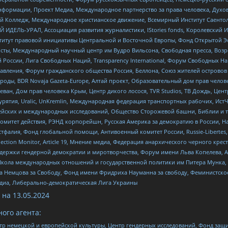
формации, Проект Медиа, Международное партнерство за права человека, Духов
 Колледж, Международное христианское движение, Всемирный Институт Саентол
 ИДЕЛЬ-УРАЛ, Ассоциация развития журналистики, IStories fonds, Королевск
r, Институт правовой инициативы Центральной и Восточной Европы, Фонд Открытой Э
ты, Международный научный центр им Вудро Вильсона, Свободная пресса, Возро
России, Лига Свободных Наций, Transparеncy International, Форум Свободных Н
правления, Форум гражданского общества Россия, Беллона, Союз жителей острово
роды, BDR Novaja Gazeta-Europe, Алтай проект, Образовательный дом прав челов
еван, Дом прав человека Крым, Центр дикого лосося, TVR Studios, ТВ Дождь, Це
урятия, Uralic, UnKremlin, Международная федерация транспортных рабочих, Ист
ейских и международных исследований, Общество Сторожевой башни, Библии и тр
омитет действия, РЭНД корпорейшн, Русская Америка за демократию в России, Н
фалия, Фонд глобальной помощи, Антивоенный комитет России, Russie-Libertes, L
lection Monitor, Article 19, Мнение медиа, Федерация анархического черного кр
и гендерной демократии и миротворчества, Форум имени Льва Копелева, American C
г, Школа международных отношений и государственной политики им Питера Мунка
 Немцова за Свободу, Фонд имени Фридриха Науманна за свободу, Феминистско
медиа, Либерально-демократическая Лига Украины
 на
13.05.2024
ого агента:
р немецкой и европейской культуры, Центр гендерных исследований, Фонд защи