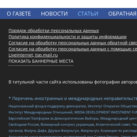
О ГАЗЕТЕ
НОВОСТИ
СТАТЬИ
ОБРАТНАЯ
Порядок обработки персональных данных
Политика конфиденциальности и защиты информации
Согласие на обработку персональных данных обратной свя
Согласие на обработку персональных данных с помощью се
LiveInternet, top.mail.ru
ПОКАЗАТЬ БАННЕРНЫЕ МЕСТА
В титульной части сайта использованы фотографии авторов с
* Перечень иностранных и международных неправительств
Национальный фонд в поддержку демократии, Институт Открытое Общество
Институт Международных Отношений, MEDIA DEVELOPMENT INVESTMENT FUND,
Европейская Платформа за Демократические Выборы, Международный цент
Свободная Россия, Всемирный конгресс украинцев, Атлантический совет, Ч
органов, Фалунь Дафа, Друзья Фалуньгун, Фалуньгун, Коалиция по рассле
Ассоциация школ политических исследований при Совете Европы, Центр ли