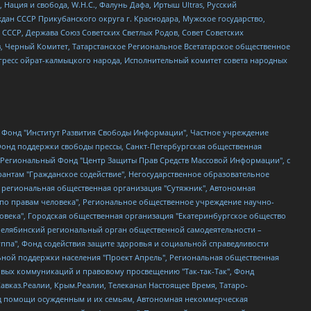
 Нация и свобода, W.H.С., Фалунь Дафа, Иртыш Ultras, Русский
ан СССР Прикубанского округа г. Краснодара, Мужское государство,
СССР, Держава Союз Советских Светлых Родов, Совет Советских
в, Черный Комитет, Татарстанское Региональное Всетатарское общественное
гресс ойрат-калмыцкого народа, Исполнительный комитет совета народных
евосточное общественное движение "Маяк", Санкт-Петербургская ЛГБТ-инициативная группа "Выход", Инициативная группа ЛГБТ+ "Реверс", Алексеев Андрей Викторович, Бекбулатова Таисия Львовна, Беляев Иван Михайлович, Владыкина Елена Сергеевна, Гельман Марат Александрович, Никульшина Вероника Юрьевна, Толоконникова Надежда Андреевна, Шендерович Виктор Анатольевич, Общество с ограниченной ответственностью "Данное сообщение", Общество с ограниченной ответственностью Издательский дом "Новая глава", Айнбиндер Александра Александровна, Московский комьюнити-центр для ЛГБТ+инициатив, Благотворительный фонд развития филантропии, Deutsche Welle (Германия, Kurt-Schumacher-Strasse 3, 53113 Bonn), Борзунова Мария Михайловна, Воробьев Виктор Викторович, Голубева Анна Львовна, Константинова Алла Михайловна, Малкова Ирина Владимировна, Мурадов Мурад Абдулгалимович, Осетинская Елизавета Николаевна, Понасенков Евгений Николаевич, Ганапольский Матвей Юрьевич, Киселев Евгений Алексеевич, Борухович Ирина Григорьевна, Дремин Иван Тимофеевич, Дубровский Дмитрий Викторович, Красноярская региональная общественная организация поддержки и развития альтернативных образовательных технологий и межкультурных коммуникаций "ИНТЕРРА", Маяковская Екатерина Алексеевна, Фейгин Марк Захарович, Филимонов Андрей Викторович, Дзугкоева Регина Николаевна, Доброхотов Роман Александрович, Дудь Юрий Александрович, Елкин Сергей Владимирович, Кругликов Кирилл Игоревич, Сабунаева Мария Леонидовна, Семенов Алексей Владимирович, Шаинян Карен Багратович, Шульман Екатерина Михайловна, Асафьев Артур Валерьевич, Вахштайн Виктор Семенович, Венедиктов Алексей Алексеевич, Лушникова Екатерина Евгеньевна, Волков Леонид Михайлович, Невзоров Александр Глебович, Пархоменко Сергей Борисович, Сироткин Ярослав Николаевич, Кара-Мурза Владимир Владимирович, Баранова Наталья Владимировна, Гозман Леонид Яковлевич, Кагарлицкий Борис Юльевич, Климарев Михаил Валерьевич, Милов Владимир Станиславович, Автономная некоммерческая организация Краснодарский центр современного искусства "Типография", Моргенштерн Алишер Тагирович, Соболь Любовь Эдуардовна, Общество с ограниченной ответственностью "ЛИЗА НОРМ", Каспаров Гарри Кимович, Ходорковский Михаил Борисович, Общество с ограниченной ответственностью "Апрельские тезисы", Данилович Ирина Брониславовна, Кашин Олег Владимирович, Петров Николай Владимирович, Пивоваров Алексей Владимирович, Соколов Михаил Владимирович, Цветкова Юлия Владимировна, Чичваркин Евгений Александрович, Комитет против пыток/Команда против пыток, Общество с ограниченной ответственностью "Первый научный", Общество с ограниченной ответственностью "Вертолет и ко", Белоцерковская Вероника Борисовна, Кац Максим Евгеньевич, Лазарева Татьяна Юрьевна, Шаведдинов Руслан Табризович, Яшин Илья Валерьевич, Общество с ограниченной ответственностью "Иноагент ААВ", Алешковский Дмитрий Петрович, Альбац Евгения Марковна, Быков Дмитрий Львович, Галямина Юлия Евгеньевна, Лойко Сергей Леонидович, Мартынов Кирилл Константинович, Медведев Сергей Александрович, Крашенинников Федор Геннадиевич, Гордеева Катерина Вл