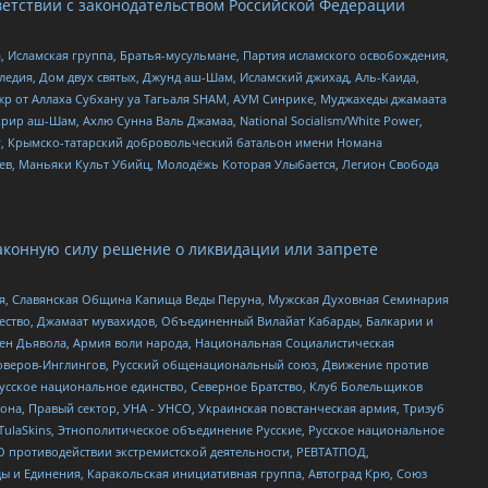
етствии с законодательством Российской Федерации
 Исламская группа, Братья-мусульмане, Партия исламского освобождения,
едия, Дом двух святых, Джунд аш-Шам, Исламский джихад, Аль-Каида,
жр от Аллаха Субхану уа Тагьаля SHAM, АУМ Синрике, Муджахеды джамаата
рир аш-Шам, Ахлю Сунна Валь Джамаа, National Socialism/White Power,
рг, Крымско-татарский добровольческий батальон имени Номана
оев, Маньяки Культ Убийц, Молодёжь Которая Улыбается, Легион Свобода
аконную силу решение о ликвидации или запрете
ья, Славянская Община Капища Веды Перуна, Мужская Духовная Семинария
щество, Джамаат мувахидов, Объединенный Вилайат Кабарды, Балкарии и
ден Дьявола, Армия воли народа, Национальная Социалистическая
роверов-Инглингов, Русский общенациональный союз, Движение против
усское национальное единство, Северное Братство, Клуб Болельщиков
а, Правый сектор, УНА - УНСО, Украинская повстанческая армия, Тризуб
 TulaSkins, Этнополитическое объединение Русские, Русское национальное
О противодействии экстремистской деятельности, РЕВТАТПОД,
ы и Единения, Каракольская инициативная группа, Автоград Крю, Союз