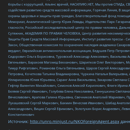
борьбы с коррупцией, Альянс врачей, НАСИЛИЮ.НЕТ, Мы против СПИДа, СВЕ
содействия развитию средств массовой информации, Горячая Линия, В защ
охраны здоровья и защиты прав граждан, Благотворительный фонд помощи ос
Мемориал, Аналитический Центр Юрия Левады, Издательство Парк Гагарина
гласности, Российский исследовательский центр по правам человека, Даль
Сутяжник, АКАДЕМИЯ ПО ПРАВАМ ЧЕЛОВЕКА, Центр развития некоммерческих
Защиты Прав Средств Массовой Информации, Институт развития прессы - Си
Закон, Общественная комиссия по сохранению наследия академика Сахаров
вердикт, Евразийская антимонопольная ассоциация, Бедушев Петр Петрови
Сидорович Ольга Борисовна, Туровский Александр Алексеевич, Васильева А
Евгеньевич, Барахоев Магомед Бекханович, Шарипков Олег Викторович, М
Тимур Рифгатович, Романова Ольга Евгеньевна, Щаров Сергей Алексадрови
Петровна, Кочеткова Татьяна Владимировна, Чуркина Наталья Валерьевна, 
Илларионова Юлия Юрьевна, Саранг Анна Васильевна, Захарова Светлана 
Гефтер Валентин Михайлович, Симонов Алексей Кириллович, Флиге Ирина 
Беляев Сергей Иванович, Голубева Елена Николаевна, Ганнушкина Светлана
Вячеславович, Арапова Галина Юрьевна, Свечников Анатолий Мариевич, П
Лукашевский Сергей Маркович, Бахмин Вячеслав Иванович, Шабад Анатоли
Александрович, Вицин Сергей Ефимович, Золотухин Борис Андреевич, Леви
Константинович
Источник:
http://unro.minjust.ru/NKOForeignAgent.aspx
данн