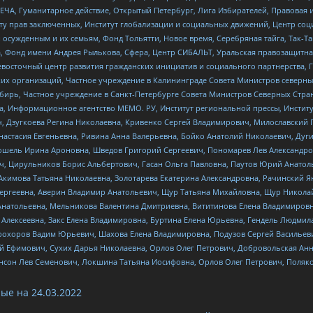
ЧА, Гуманитарное действие, Открытый Петербург, Лига Избирателей, Правовая 
иту прав заключенных, Институт глобализации и социальных движений, Центр 
ужденным и их семьям, Фонд Тольятти, Новое время, Серебряная тайга, Так-Так-
, Фонд имени Андрея Рылькова, Сфера, Центр СИБАЛЬТ, Уральская правозащитна
невосточный центр развития гражданских инициатив и социального партнерства, 
 организаций, Частное учреждение в Калининграде Совета Министров северных 
бирь, Частное учреждение в Санкт-Петербурге Совета Министров Северных Стра
а, Информационное агентство МЕМО. РУ, Институт региональной прессы, Инсти
ч, Дзугкоева Регина Николаевна, Кривенко Сергей Владимирович, Милославски
настасия Евгеньевна, Ривина Анна Валерьевна, Бойко Анатолий Николаевич, Дуг
ошель Ирина Ароновна, Шведов Григорий Сергеевич, Пономарев Лев Александро
ч, Цирульников Борис Альбертович, Гасан Ольга Павловна, Паутов Юрий Анато
Акимова Татьяна Николаевна, Золотарева Екатерина Александровна, Рачинский Я
Сергеевна, Аверин Владимир Анатольевич, Щур Татьяна Михайловна, Щур Никола
Анатольевна, Мельникова Валентина Дмитриевна, Вититинова Елена Владимировн
 Алексеевна, Закс Елена Владимировна, Буртина Елена Юрьевна, Гендель Людмил
рохоров Вадим Юрьевич, Шахова Елена Владимировна, Подузов Сергей Васильеви
й Ефимович, Сухих Дарья Николаевна, Орлов Олег Петрович, Добровольская Анн
нсон Лев Семенович, Локшина Татьяна Иосифовна, Орлов Олег Петрович, Поляк
ые на
24.03.2022