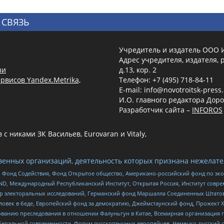
 СВЯЗЬ
Учредитель и издатель ООО 
Адрес учредителя, издателя, р
зи
д.13, кор. 2
рвисов Yandex.Metrika,
Телефон: +7 (495) 718-84-11
E-mail: info@novotroitsk-press
И.О. главного редактора Доро
Разработчик сайта –
INFOROS
 никами ЗК Васильев, Eurovaran и Vitaly,
енных организаций, деятельность которых признана нежелате
 Фонд Содействия, Фонд Открытое общество, Американо-российский фонд по э
 Международный Республиканский Институт, Открытая Россия, Институт совре
р электоральных исследований, Германский фонд Маршалла Соединенных Штатов
еловек в беде, Европейский фонд за демократию, Джеймстаунский фонд, Прожект
дованию преследования в отношении Фалуньгун в Китае, Всемирная организация 
беральной современности, Форум русскоязычных европейцев, Немецко-русский о