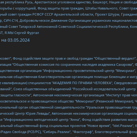
ая республика Русь, Арестантское уголовное единство, Башкорт, Нация и свобода,
орьбы с коррупцией, Фонд защиты прав граждан, Штабы Навального, Совет гражд
ный совет граждан РСФСР СССР Архангельской области, Проект Штурм, Граждане 
tsApp, СИЧ-С14, Добровольческое Движение Организации украинских националисто
ный Совет Татарской Автономной Советской Социалистической Республики, Кон
БТ, Я.МЫ Сергей Фургал
 на
03.05.2024
мная некоммерческая организация "Центр по работе с проблемой насилия "НАСИЛИЮ.НЕТ", Межрегиональный профессиональный союз работников здравоохранения "Альянс врачей", Юридическое лицо, зарегистрированное в Латвийской Республике, SIA "Medusa Project" (регистрационный номер 40103797863, дата регистрации 10.06.2014), Некоммерческая организация "Фонд по борьбе с коррупцией", Автономная некоммерческая организация "Институт права и публичной политики", Баданин Роман Сергеевич, Гликин Максим Александрович, Железнова Мария Михайловна, Лукьянова Юлия Сергеевна, Маетная Елизавета Витальевна, Маняхин Петр Борисович, Чуракова Ольга Владимировна, Ярош Юлия Петровна, Юридическое лицо "The Insider SIA", зарегистрированное в Риге, Латвийская Республика (дата регистрации 26.06.2015), являющееся администратором доменного имени интернет-издания "The Insider SIA", https://theins.ru, Постернак Алексей Евгеньевич, Рубин Михаил Аркадьевич, Анин Роман Александрович, Юридическое лицо Istories fonds, зарегистрированное в Латвийской Республике (регистрационный номер 50008295751, дата регистрации 24.02.2020), Великовский Дмитрий Александрович, Долинина Ирина Николаевна, Мароховская Алеся Алексеевна, Шлейнов Роман Юрьевич, Шмагун Олеся Валентиновна, Общество с ограниченной ответственностью "Альтаир 2021", Общество с ограниченной ответственностью "Вега 2021", Общество с ограниченной ответственностью "Главный редактор 2021", Общество с ограниченной ответственностью "Ромашки монолит", Важенков Артем Валерьевич, Ивановская областная общественная организация "Центр гендерных исследований", Гурман Юрий Альбертович, Медиапроект "ОВД-Инфо", Егоров Владимир Владимирович, Жилинский Владимир Александрович, Общество с ограниченной ответственностью "ЗП", Иванова София Юрьевна, Карезина Инна Павловна, Кильтау Екатерина Викторовна, Петров Алексей Викторович, Пискунов Сергей Евгеньевич, Смирнов Сергей Сергеевич, Тихонов Михаил Сергеевич, Общество с ограниченной ответственностью "ЖУРНАЛИСТ-ИНОСТРАННЫЙ АГЕНТ", Арапова Галина Юрьевна, Вольтская Татьяна Анатольевна, Американская компания "Mason G.E.S. Anonymous Foundation" (США), являющаяся владельцем интернет-издания https://mnews.world/, Компания "Stichting Bellingcat", зарегистрированная в Нидерландах (дата регистрации 11.07.2018), Захаров Андрей Вячеславович, Клепиковская Екатерина Дмитриевна, Общество с ограниченной ответственностью "МЕМО", Перл Роман Александрович, Симонов Евгений Алексеевич, Соловьева Елена Анатольевна, Сотников Даниил Владимирович, Сурначева Елизавета Дмитриевна, Автономная некоммерческая организация по защите прав человека и информированию населения "Якутия – Наше Мнение", Общество с ограниченной ответственностью "Москоу диджитал медиа", с 26.01.2023 Общество с ограниченной ответственностью "Чайка Белые сады", Ветошкина Валерия Валерьевна, Заговора Максим Александрович, Межрегиональное общественное движение "Российская ЛГБТ - сеть", Оленичев Максим Владимирович, Павлов Иван Юрьевич, Скворцова Елена Сергеевна, Общество с ограниченной ответственностью "Как бы инагент", Кочетков Игорь Викторович, Общество с ограниченной ответственностью "Честные выборы", Еланчик Олег Александрович, Общество с ограниченной ответственностью "Нобелевский призыв", Гималова Регина Эмилевна, Григорьев Андрей Валерьевич, Григорьева Алина Александровна, Ассоциация по содействию защите прав призывников, альтернативнослужащих и военнослужащих "Правозащитная группа "Гражданин.Армия.Право", Хисамова Регина Фаритовна, Автономная некоммерческая организация по реализации социально-правовых программ "Лилит", Дальн