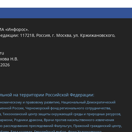
ИА «Инфорос».
едакции: 117218, Россия, г. Москва, ул. Кржижановского,
.ru
хова Н.В.
2026
льной на территории Российской Федерации:
кономическому и правовому развитию, Национальный Демократический
менной России, Черноморский фонд регионального сотрудничества,
, Тихоокеанский центр защиты окружающей среды и природных ресурсов,
 Хармони, Родники дракона, Врачи против насильственного извлечения
по расследованию преследований Фалуньгун, Пражский гражданский центр,
бмен, Бард колледж, Европейский выбор, Фонд Ходорковского,