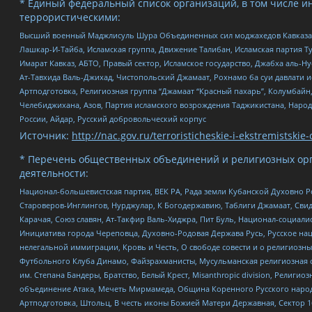
* Единый федеральный список организаций, в том числе и
террористическими:
Высший военный Маджлисуль Шура Объединенных сил моджахедов Кавказа, Ко
Лашкар-И-Тайба, Исламская группа, Движение Талибан, Исламская партия Т
Имарат Кавказ, АБТО, Правый сектор, Исламское государство, Джабха аль-
Ат-Тавхида Валь-Джихад, Чистопольский Джамаат, Рохнамо ба суи давлати и
Артподготовка, Религиозная группа “Джамаат “Красный пахарь”, Колумбайн
Челебиджихана, Азов, Партия исламского возрождения Таджикистана, Народ
России, Айдар, Русский добровольческий корпус
Источник:
http://nac.gov.ru/terroristicheskie-i-ekstremistskie-
* Перечень общественных объединений и религиозных орг
деятельности:
Национал-большевистская партия, ВЕК РА, Рада земли Кубанской Духовно
Староверов-Инглингов, Нурджулар, К Богодержавию, Таблиги Джамаат, Сви
Карачая, Союз славян, Ат-Такфир Валь-Хиджра, Пит Буль, Национал-социал
Инициатива города Череповца, Духовно-Родовая Держава Русь, Русское н
нелегальной иммиграции, Кровь и Честь, О свободе совести и о религиоз
Футбольного Клуба Динамо, Файзрахманисты, Мусульманская религиозная о
им. Степана Бандеры, Братство, Белый Крест, Misanthropic division, Рели
объединение Атака, Мечеть Мирмамеда, Община Коренного Русского народа
Артподготовка, Штольц, В честь иконы Божией Матери Державная, Сектор 1