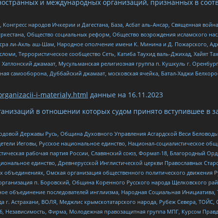
ностранных и международных организаций, признанных в соотв
нгресс народов Ичкерии и Дагестана, База, Асбат аль-Ансар, Священная война,
уркестана, Общество социальных реформ, Общество возрождения исламского насл
Нусра ли-Ахль аш-Шам, Народное ополчение имени К. Минина и Д. Пожарского, Ад
сломи, Террористическое сообщество Сеть, Катиба Таухид валь-Джихад, Хайят Тах
, Хатлонский джамаат, Мусульманская религиозная группа п. Кушкуль г. Оренбу
ная самооборона, Дуббайский джамаат, московская ячейка, Батал-Хаджи Белхор
organizacii-i-materialy.html
данные на
16.11.2023
анизаций в отношении которых судом принято вступившее в з
 Родовой Державы Русь, Община Духовного Управления Асгардской Веси Беловод
детели Иеговы, Русское национальное единство, Национал-социалистическое об
истическая рабочая партия России, Славянский союз, Формат-18, Благородный Ор
ациональное единство, Древнерусской Инглистической церкви Православных Ста
ных объединениях, Омская организация общественного политического движения Р
рганизация п. Боровский, Община Коренного Русского народа Щелковского район
гиозное объединение последователей инглиизма, Народная Социальная Инициатива,
 г. Астрахани, ВОЛЯ, Меджлис крымскотатарского народа, Рубеж Севера, ТОЙС, 
6, Независимость, Фирма, Молодежная правозащитная группа МПГ, Курсом Правд