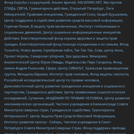
Фонд борьбы с коррупцией, Альянс врачей, НАСИЛИЮ.НЕТ, Мы против
СПИДа, СВЕЧА, Гуманитарное действие, Открытый Петербург, Лига
Избирателей, Правовая инициатива, Гражданский Союз, Хасдей Ерушалаим,
Центр поддержки и содействия развитию средств массовой информации,
Горячая Линия, В защиту прав заключенных, Институт глобализации и
социальных движений, Центр социально-информационных инициатив
Действие, Благотворительный фонд охраны здоровья и защиты прав
граждан, Благотворительный фонд помощи осужденным и их семьям, Фонд
Тольятти, Новое время, Серебряная тайга, Так-Так-Так, Сова, центр Анна,
Проект Апрель, Самарская губерния, Эра здоровья, Мемориал,
Аналитический Центр Юрия Левады, Издательство Парк Гагарина, Фонд
имени Андрея Рылькова, Сфера, Центр СИБАЛЬТ, Уральская правозащитная
группа, Женщины Евразии, Институт прав человека, Фонд защиты гласности,
Российский исследовательский центр по правам человека,
Дальневосточный центр развития гражданских инициатив и социального
партнерства, Гражданское действие, Центр независимых социологических
исследований, Сутяжник, АКАДЕМИЯ ПО ПРАВАМ ЧЕЛОВЕКА, Центр развития
некоммерческих организаций, Частное учреждение в Калининграде Совета
Министров северных стран, Гражданское содействие, Трансперенси
Интернешнл-Р, Центр Защиты Прав Средств Массовой Информации,
Институт развития прессы - Сибирь, Частное учреждение в Санкт-
Петербурге Совета Министров Северных Стран, Фонд поддержки свободы
прессы, Гражданский контроль, Человек и Закон, Общественная комиссия