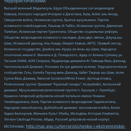
террористическими:
Высший военный Маджлисуль Шура Объединенных сил моджахедов
Кавказа, Конгресс народов Ичкерии и Дагестана, База, Асбат аль-Ансар,
Священная война, Исламская группа, Братья-мусульмане, Партия
исламского освобождения, Лашкар-И-Тайба, Исламская группа, Движение
Талибан, Исламская партия Туркестана, Общество социальных реформ,
Общество возрождения исламского наследия, Дом двух святых, Джунд аш-
Шам, Исламский джихад, Аль-Каида, Имарат Кавказ, АБТО, Правый сектор,
Исламское государство, Джабха аль-Нусра ли-Ахль аш-Шам, Народное
ополчение имени К. Минина и Д. Пожарского, Аджр от Аллаха Субхану уа
Тагьаля SHAM, АУМ Синрике, Муджахеды джамаата Ат-Тавхида Валь-Джихад,
Чистопольский Джамаат, Рохнамо ба суи давлати исломи, Террористическое
сообщество Сеть, Катиба Таухид валь-Джихад, Хайят Тахрир аш-Шам, Ахлю
Сунна Валь Джамаа, National Socialism/White Power, Артподготовка,
Религиозная группа “Джамаат “Красный пахарь”, Колумбайн, Хатлонский
джамаат, Мусульманская религиозная группа п. Кушкуль г. Оренбург,
Крымско-татарский добровольческий батальон имени Номана
Челебиджихана, Азов, Партия исламского возрождения Таджикистана,
Народная самооборона, Дуббайский джамаат, московская ячейка, Батал-
Хаджи Белхороев, Маньяки Культ Убийц, Молодёжь Которая Улыбается,
Легион Свобода России, Айдар, Русский добровольческий корпус
Источник:
http://nac.gov.ru/terroristicheskie-i-ekstremistskie-