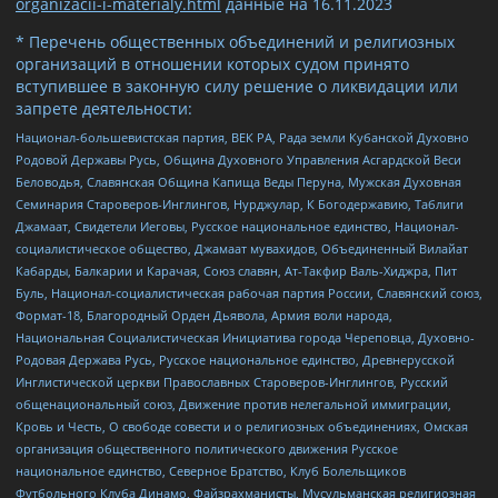
organizacii-i-materialy.html
данные на
16.11.2023
* Перечень общественных объединений и религиозных
организаций в отношении которых судом принято
вступившее в законную силу решение о ликвидации или
запрете деятельности:
Национал-большевистская партия, ВЕК РА, Рада земли Кубанской Духовно
Родовой Державы Русь, Община Духовного Управления Асгардской Веси
Беловодья, Славянская Община Капища Веды Перуна, Мужская Духовная
Семинария Староверов-Инглингов, Нурджулар, К Богодержавию, Таблиги
Джамаат, Свидетели Иеговы, Русское национальное единство, Национал-
социалистическое общество, Джамаат мувахидов, Объединенный Вилайат
Кабарды, Балкарии и Карачая, Союз славян, Ат-Такфир Валь-Хиджра, Пит
Буль, Национал-социалистическая рабочая партия России, Славянский союз,
Формат-18, Благородный Орден Дьявола, Армия воли народа,
Национальная Социалистическая Инициатива города Череповца, Духовно-
Родовая Держава Русь, Русское национальное единство, Древнерусской
Инглистической церкви Православных Староверов-Инглингов, Русский
общенациональный союз, Движение против нелегальной иммиграции,
Кровь и Честь, О свободе совести и о религиозных объединениях, Омская
организация общественного политического движения Русское
национальное единство, Северное Братство, Клуб Болельщиков
Футбольного Клуба Динамо, Файзрахманисты, Мусульманская религиозная