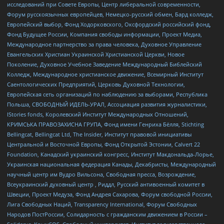
исследований при Совете Европы, Центр либеральной современности,
Форум русскоязычных европейцев, Немецко-русский обмен, Бард колледж,
Европейский выбор, Фонд Ходорковского, Оксфордский российский фонд,
Фонд Будущее России, Компания свободы информации, Проект Медиа,
Международное партнерство за права человека, Духовное Управление
Евангельских Христиан Украинской Христианской Церкви, Новое
Поколение, Духовное Учебное Заведение Международный Библейский
Колледж, Международное христианское движение, Всемирный Институт
Саентологических Предприятий, Церковь Духовной Технологии,
Европейская сеть организаций по наблюдению за выборами, Республика
Польша, СВОБОДНЫЙ ИДЕЛЬ-УРАЛ, Ассоциация развития журналистики,
IStories fonds, Королевский Институт Международных Отношений,
КРИМСЬКА ПРАВОЗАХИСНА ГРУПА, Фонд имени Генриха Бёлля, Stichting
Bellingcat, Bellingcat Ltd, The Insider, Институт правовой инициативы
Центральной и Восточной Европы, Фонд Открытой Эстонии, Calvert 22
Foundation, Канадский украинский конгресс, Институт Макдональда-Лорье,
Украинская национальная федерация Канады, Декабристы, Международный
научный центр им Вудро Вильсона, Свободная пресса, Возрождение,
Всеукраинский духовный центр , Риддл, Русский антивоенный комитет в
Швеции, Проект Медуза, Фонд Андрея Сахарова, Форум свободной России,
Лига Свободных Наций, Transparеncy International, Форум Свободных
Народов ПостРоссии, Солидарность с гражданским движением в России –