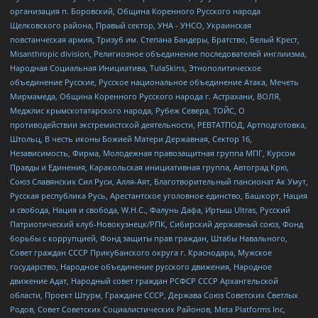
организация п. Боровский, Община Коренного Русского народа
Щелковского района, Правый сектор, УНА - УНСО, Украинская
повстанческая армия, Тризуб им. Степана Бандеры, Братство, Белый Крест,
Misanthropic division, Религиозное объединение последователей инглиизма,
Народная Социальная Инициатива, TulaSkins, Этнополитическое
объединение Русские, Русское национальное объединение Атака, Мечеть
Мирмамеда, Община Коренного Русского народа г. Астрахани, ВОЛЯ,
Меджлис крымскотатарского народа, Рубеж Севера, ТОЙС, О
противодействии экстремистской деятельности, РЕВТАТПОД, Артподготовка,
Штольц, В честь иконы Божией Матери Державная, Сектор 16,
Независимость, Фирма, Молодежная правозащитная группа МПГ, Курсом
Правды и Единения, Каракольская инициативная группа, Автоград Крю,
Союз Славянских Сил Руси, Алля-Аят, Благотворительный пансионат Ак Умут,
Русская республика Русь, Арестантское уголовное единство, Башкорт, Нация
и свобода, Нация и свобода, W.H.С., Фалунь Дафа, Иртыш Ultras, Русский
Патриотический клуб-Новокузнецк/РПК, Сибирский державный союз, Фонд
борьбы с коррупцией, Фонд защиты прав граждан, Штабы Навального,
Совет граждан СССР Прикубанского округа г. Краснодара, Мужское
государство, Народное объединение русского движения, Народное
движение Адат, Народный совет граждан РСФСР СССР Архангельской
области, Проект Штурм, Граждане СССР, Держава Союз Советских Светлых
Родов, Совет Советских Социалистических Районов, Meta Platforms Inc,