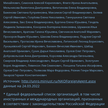
Михайлович, Симонов Алексей Кириллович, Флиге Ирина Анатольевна,
Мельникова Валентина Дмитриевна, Вититинова Елена Владимировна,
Баженова Светлана Куприяновна, Максимов Сергей Владимирович, Беляев
Сергей Иванович, Голубева Елена Николаевна, Ганнушкина Светлана
Алексеевна, Закс Елена Владимировна, Буртина Елена Юрьевна, Гендель
Людмила Залмановна, Кокорина Екатерина Алексеевна, Шуманов Илья
Вячеславович, Арапова Галина Юрьевна, Свечников Анатолий Мариевич,
Прохоров Вадим Юрьевич, Шахова Елена Владимировна, Подузов Сергей
Васильевич, Протасова Ирина Вячеславовна, Литинский Леонид Борисович,
Лукашевский Сергей Маркович, Бахмин Вячеслав Иванович, Шабад
Анатолий Ефимович, Сухих Дарья Николаевна, Орлов Олег Петрович,
Добровольская Анна Дмитриевна, Королева Александра Евгеньевна,
Смирнов Владимир Александрович, Вицин Сергей Ефимович, Золотухин
Борис Андреевич, Левинсон Лев Семенович, Локшина Татьяна Иосифовна,
Орлов Олег Петрович, Полякова Мара Федоровна, Резник Генри Маркович,
Захаров Герман Константинович
Источник:
http://unro.minjust.ru/NKOForeignAgent.aspx
данные на
24.03.2022
* Единый федеральный список организаций, в том числе
иностранных и международных организаций, признанных
в соответствии с законодательством Российской Федерации