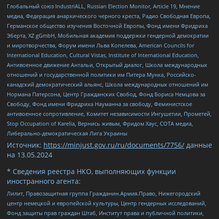
Глобальный союз IndustriALL, Russian Election Monitor, Article 19, Мнение
медиа, Федерация анархического черного креста, Радио Свободная Европа,
Германское общество изучения Восточной Европы, Фонд имени Фридриха
Эберта, XZ gGmbH, Мобильная академия поддержки гендерной демократии
и миротворчества, Форум имени Льва Копелева, American Councils for
International Education, Cultural Vistas, Institute of International Education,
Антивоенное движение Антальи, Открытый диалог, Школа международных
отношений и государственной политики им Питера Мунка, Российско-
канадский демократический альянс, Школа международных отношений им
Нормана Патерсона, Центр Гражданских Свобод, Фонд Бориса Немцова за
Свободу, Фонд имени Фридриха Науманна за свободу, Феминистское
антивоенное сопротивление, Комитет независимости Ингушетии, Прометей,
Stop Occupation of Karelia, Вернись живым, Фридом Хаус, СОТА медиа,
Либерально-демократическая Лига Украины
Источник:
https://minjust.gov.ru/ru/documents/7756/
данные
на
13.05.2024
* Сведения реестра НКО, выполняющих функции
иностранного агента:
Лилит, Правозащитная группа Гражданин.Армия.Право, Нижегородский
центр немецкой и европейской культуры, Центр гендерных исследований,
Фонд защиты прав граждан Штаб, Институт права и публичной политики,