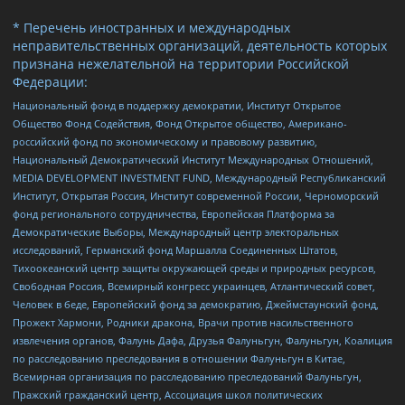
* Перечень иностранных и международных
неправительственных организаций, деятельность которых
признана нежелательной на территории Российской
Федерации:
Национальный фонд в поддержку демократии, Институт Открытое
Общество Фонд Содействия, Фонд Открытое общество, Американо-
российский фонд по экономическому и правовому развитию,
Национальный Демократический Институт Международных Отношений,
MEDIA DEVELOPMENT INVESTMENT FUND, Международный Республиканский
Институт, Открытая Россия, Институт современной России, Черноморский
фонд регионального сотрудничества, Европейская Платформа за
Демократические Выборы, Международный центр электоральных
исследований, Германский фонд Маршалла Соединенных Штатов,
Тихоокеанский центр защиты окружающей среды и природных ресурсов,
Свободная Россия, Всемирный конгресс украинцев, Атлантический совет,
Человек в беде, Европейский фонд за демократию, Джеймстаунский фонд,
Прожект Хармони, Родники дракона, Врачи против насильственного
извлечения органов, Фалунь Дафа, Друзья Фалуньгун, Фалуньгун, Коалиция
по расследованию преследования в отношении Фалуньгун в Китае,
Всемирная организация по расследованию преследований Фалуньгун,
Пражский гражданский центр, Ассоциация школ политических