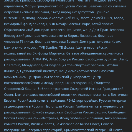
Solidarus, КрымSOS, Свободный университет, Институт государственного
управления, Форум гражданского общества Россия, Беллона, Союз жителей
островов Тисима и Хабомаи, Съезд народных депутатов, Гринпис
Интернешнл, Фонд борьбы с коррупцией Инк, Завет церквей TCCN, Агора,
Всемирный фонд природы, BDR Novaja Gazeta-Europe, Алтай проект,
Образовательный дом прав человека Чернигов, Фонд Дом Прав Человека,
Белорусский дом прав человека имени Бориса Звозскова, Дом прав
человека Тбилиси, Дом прав человека Ереван, Дом прав человека Крым,
Центр дикого лосося, TVR Studios, ТВ Дождь, Центр европейских
исследований им Вилфрида Мартенса, Сетевое объединение журналистов
расследователей, АЛЛАТРА, За свободную Россию, Свободная Бурятия, Uralic,
UnKremlin, Международная федерация транспортных рабочих, ИстЧам
Финланд, Гудзоновский институт, Фонд Демократического Развития,
Комитет-2024, Центрально-Европейский университет, Центр
восточноевропейских и международных исследований, Общество
Сторожевой башни, Библии и трактатов Свидетелей Иеговы, Гражданский
Совет, Центр анализа европейской политики, Академическая сеть Восточная
Европа, Российский комитет действия, РЭНД корпорейшн, Русская Америка
за демократию в России, Настоящая Россия, Глобальная сеть журналистов-
расследователей, Служба поддержки, Свободная Россия Берлин, Свободная
Россия Северный Рейн-Вестфалия, Фонд глобальной помощи, Антивоенный
комитет России, Russie-Libertes, La Asocicion de Rusos Libres, Союз за
возвращение Северных территорий, Крымскотатарский Ресурсный Центр,