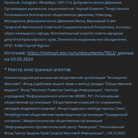
Facebook, Instagram, WhatsApp, СИЧ-С14, Добровольческое Движение
Организации украинских националистов, Черный Комитет, Татарстанское
Региональное Всетатарское общественное движение, Невоград,
Молодежное Демократическое Движение Весна, Верховный Совет
Татарской Автономной Советской Социалистической Республики, Конгресс
ойрат-калмыцкого народа, Исполнительный комитет совета народных
депутатов Красноярского края, Этническое национальное объединение,
ЛГБТ, Я.МЫ Сергей Фургал
Источник:
https://minjust.gov.ru/ru/documents/7822/
данные
на
03.05.2024
* Реестр иностранных агентов:
Калининградская региональная общественная организация "Экозащита!-Женсовет", Фонд содействия защите прав и свобод граждан "Общественный вердикт", Фонд "Институт Развития Свободы Информации", Частное учреждение "Информационное агентство МЕМО. РУ", Региональная общественная организация "Общественная комиссия по сохранению наследия академика Сахарова", Фонд поддержки свободы прессы, Санкт-Петербургская общественная правозащитная организация "Гражданский контроль", Межрегиональная общественная организация "Информационно-просветительский центр "Мемориал", Региональный Фонд "Центр Защиты Прав Средств Массовой Информации", с 05.12.2023 Фонд "Центр Защиты Прав Средств массовой информации", Региональная общественная благотворительная организация помощи беженцам и мигрантам "Гражданское содействие", Негосударственное образовательное учреждение дополнительного профессионального образования (повышение квалификации) специалистов "АКАДЕМИЯ ПО ПРАВАМ ЧЕЛОВЕКА", Свердловская региональная общественная организация "Сутяжник", Автономная некоммерческая организация "Центр независимых социологических исследований", Союз общественных объединений "Российский исследовательский центр по правам человека", Региональное общественное учреждение научно-информационный центр "МЕМОРИАЛ", Некоммерческая организация "Фонд защиты гласности", Автономная некоммерческая организация "Институт прав человека", Городская общественная организация "Екатеринбургское общество "МЕМОРИАЛ", Городская общественная организация "Рязанское историко-просветительское и правозащитное общество "Мемориал" (Рязанский Мемориал), Челябинский региональный орган общественной самодеятельности – женское общественное объединение "Женщины Евразии", Челябинский региональный орган общественной самодеятельности "Уральская правозащитная группа", Фонд содействия защите здоровья и социальной справедливости имени Андрея Рылькова, Автономная Некоммерческая Организация "Аналитический Центр Юрия Левады", Автономная некоммерческая организация социальной поддержки населения "Проект Апрель", Региональная общественная организация помощи женщинам и детям, находящимся в кризисной ситуации "Информационно-методический центр "Анна", Фонд содействия развитию массовых коммуникаций и правовому просвещению "Так-так-Так", Фонд содействия устойчивому развитию "Серебряная тайга", Свердловский региональный общественный фонд социальных проектов "Новое время", "Idel.Реалии", Кавказ.Реалии, Крым.Реалии, Телеканал Настоящее Время, Татаро-башкирская служба Радио Свобода (Azatliq Radiosi), Радио Свободная Европа/Радио Свобода (PCE/PC), "Сибирь.Реалии", "Фактограф", Благотворительный фонд помощи осужденным и их семьям, Автономная некоммерческая организация "Институт глобализации и социальных движений", Фонд "В защиту прав заключенных", Частное учреждение "Центр поддержки и содействия развитию средств массовой информации", Пензенский региональный общественный благотворительный фонд "Гражданский союз", "Север.Реалии", Некоммерческая организация Фонд "Правовая инициатива", Общество с ограниченной ответственностью "Радио Свободная Европа/Радио Свобода", Чешское информационное агентство "MEDIUM-ORIENT", Красноярская региональная общественная организация "Мы против СПИДа", Камалягин Денис Николаевич, Маркелов Сергей Евгеньевич, Пономарев Лев Александрович, Савицкая Людмила Алексеевна, Автономная некоммерческая организация "Центр по работе с проблемой насилия "НАСИЛИЮ.НЕТ", Межрегиональный профессиональный союз работников здравоохранения "Альянс врачей", Юридическое лицо, зарегистрированное в Латвийской Республике, SIA "Medusa Project" (регистрационный номер 40103797863, дата регистрации 10.06.2014), Некоммерческая организация "Фонд по борьбе с коррупцией", Автономная некоммерческая организация "Институт права и публичной политики", Баданин Роман Сергеевич, Гликин Максим Александрович, Железнова Мария Михайловна, Лукьянова Юлия Сергеевна, Маетная Елизавета Витальевна, Маняхин Петр Борисович, Чуракова Ольга Владимировна, Ярош Юлия Петровна, Юридическое лицо "The Insider SIA", зарегистрированное в Риге, Латвийская Республика (дата регистрации 26.06.2015), являющееся администратором доменного имени интернет-издания "The Insider SIA", https://theins.ru, Постернак Алексей Евгеньевич, Рубин Михаил Аркадьевич, Анин Роман Александрович, Юридическое лицо Istories fonds, зарегистрированное в Латвийской Республике (регистрационный номер 50008295751, дата регистрации 24.02.2020), Великовский Дмитрий Александрович, Долинина Ирина Николаевна, Мароховская Алеся Алексеевна, Шлейнов Роман Юрьевич, Шмагун Олеся Валентиновна, Общество с ограниченной ответственностью "Альтаир 2021", Общество с ограниченной ответственностью "Вега 2021", Общество с ограниченной ответственностью "Главный редактор 2021", Общество с ограниченной ответственностью "Ромашки монолит", Важенков Артем Валерьевич, Ивановская областная общественная организация "Центр гендерных исследований", Гурман Юрий Альбертович, Медиапроект "ОВД-Инфо", Егоров Владимир Владимирович, Жилинский Владимир Александрович, Общество с ограниченной ответственностью "ЗП", Иванова София Юрьевна, Карезина Инна Павловна, Кильтау Екатерина Викторовна, Петров Алексей Викторович, Пискунов Сергей Евгеньевич, Смирнов Сергей Сергеевич, Тихонов Михаил Сергеевич, Общество с ограниченной ответственностью "ЖУРНАЛИСТ-ИНОСТРАННЫЙ АГЕНТ", Арапова Галина Юрьевна, Вольтская Татьяна Анатольевна, Американская компания "Mason G.E.S. Anonymous Foundation" (США), являющаяся владельцем интернет-издания https://mnews.world/, Компания "Stichting Bellingcat", зарегистрированная в Нидерландах (дата регистрации 11.07.2018), Захаров Андрей Вячеславович, Клепиковская Екатерина Дмитриевна, Общество с ограниченной ответственностью "МЕМО", Перл Роман Александрович, Симонов Евгений Алексеевич, Соловьева Елена Анатольевна, Сотников Даниил Владимирович, Сурначева Елизавета Дмитриевна, Автономная некоммерческая организация по защите прав человека и информированию населения "Якутия – Наше Мнение", Общество с ограниченной ответственностью "Москоу диджитал медиа", с 26.01.2023 Общество с ограниченной ответственностью "Чайка Белые сады", Ветошкина Валерия Валерьевна, Заговора Максим Александрович, Межрегиональное общественное движение "Российская ЛГБТ - сеть", Оленичев Максим Владимирович, Павлов Иван Юрьевич, Скворцова Елена Сергеевна, Общество с ограниченной ответственностью "Как бы инагент", Кочетков Игорь Викторович, Общество с ограниченной ответственностью "Честные выборы", Еланчик Олег Александрович, Общество с ограниченной ответственностью "Нобелевский призыв", Гималова Регина Эмилевна, Григорьев Андрей Валерьевич, Григорьева Алина Александровна, Ассоциация по содействию защите прав призывников, альтернативнослужащих и военнослужащих "Правозащитная группа "Гражданин.Армия.Право", Хисамова Регина Фаритовна, Автономная некоммерческая организация по реализации социально-правовых программ "Лилит", Дальневосточное общественное движение "Маяк", Санкт-Петербургская ЛГБТ-инициативная группа "Выход", Инициативная группа ЛГБТ+ "Реверс", Алексеев Андрей Викторович, Бекбулатова Таисия Львовна, Беляев Иван Михайлович, Владыкина Елена Сергеевна, Гельман Марат Александрович, Никульшина Вероника Юрьевна, Толоконникова Надежда Андреевна, Шендерович Виктор Анатольевич, Общество с ограниченной ответственностью "Данное сообщение", Общество с ограниченной ответственностью Издательский дом "Новая глава", Айнбиндер Александра Александровна, Московский комьюнити-центр для ЛГБТ+инициатив, Благотворительный фонд развития филантропии, Deutsche Welle (Германия, Kurt-Schumacher-Strasse 3, 53113 Bonn), Борзунова Мария Михайловна, Воробьев Виктор Викторович, Голубева Анна Львовна, Константинова Алла Михайловна, Малкова Ирина Владимировна, Мурадов Мурад Абдулгалимович, Осетинская Елизавета Николаевна, Понасенков Евгений Николаевич, Ганапольский Матвей Юрьевич, Киселев Евгений Алексеевич, Борухович Ирина Григорьевна, Дремин Иван Тимофеевич, Дубровский Дмитрий Викторович, Красноярская региональная общественная организация поддержки и развития альтернативных образовательных технологий и межкультурных коммуникаций "ИНТЕРРА", Маяковская Екатерина Алексеевна, Фейгин Марк Захарович, Филимонов Андрей Викторович, Дзугкоева Регина Николаевна, Доброхотов Роман Александрович, Дудь Юрий Александрович, Елкин Сергей Владимирович, Кругликов Кирилл Игоревич, Сабунаева Мария Леонидовна, Семенов Алексей Владимирович, Шаинян Карен Багратович, Шульман Екатерина Михайловна, Асафьев Артур Валерьевич, Вахштайн Виктор Семенович, Венедиктов Алексей Алексеевич, Лушникова Екатерина Евгеньевна, Волков Леонид Михайлович, Невзоров Александр Глебович, Пархоменко Сергей Борисович, Сироткин Ярослав Николаевич, Кара-Мурза Владимир Владимирович, Баранова Наталья Владимировна, Гозман Леонид Яковлевич, Кагарлицкий Борис Юльевич, Климарев Михаил Валерьевич, Милов Владимир Станиславович, Автономная некоммерческая организация Краснодарский центр современного искусства "Типография", Моргенштерн Алишер Тагирович, Соболь Любовь Эдуардовна, Общество с ограниченной ответственностью "ЛИЗА НОРМ", Каспаров Гарри Кимович, Ходорковский Михаил Борисович, Общество с ограниченной ответственностью "Апрельские тезисы", Данилович Ирина Брониславовна, Кашин Олег Владимирович, Петров Николай Владимирович, Пивоваров Алексей Владимирович, Соколов Михаил Владимирович, Цветкова Юлия Владимировна, Чичваркин Евгений Александрович, Комитет против пыток/Команда против пыток, Общество с ограниченной ответственностью "Первый научный", Общество с ограниченной ответственностью "Вертолет и ко", Белоцерковская Вероника Борисовна, Кац Максим Евгеньевич, Лазарева Татьяна Юрьевна, Шаведдинов Руслан Табризович, Яшин Илья Валерьевич, Общество с ограниченной ответственностью "Иноагент ААВ", Алешковский Дмитрий Петрович, Альбац Евгения Марковна, Быков Дмитрий Львович, Галямина Юлия Евгеньевна, Лойко Сергей Леонидович, Мартынов Кирилл Константинович, Медведев Сергей Александрович, Крашенинников Федор Геннадиевич, Гордеева Катерина Вл