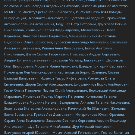
по сохранению наследия академика Сахарова, Информационное агентство
МЕМО. РУ, Институт региональной прессы, Институт Развития Свободы
Информации, Экозащита!-Женсовет, Общественный вердикт, Евразийская
антимонопольная ассоциация, Бедушев Петр Петрович, Дзугкоева Регина
Николаевна, Кривенко Сергей Владимирович, Милославский Павел
Юрьевич, Шнырова Ольга Вадимовна, Чанышева Лилия Айратовна,
Сидорович Ольга Борисовна, Туровский Александр Алексеевич, Васильева
Анастасия Евгеньевна, Ривина Анна Валерьевна, Бойко Анатолий
Николаевич, Дугин Сергей Георгиевич, Пивоваров Андрей Сергеевич,
Аверин Виталий Евгеньевич, Барахоев Магомед Бекханович, Шарипков
Олег Викторович, Мошель Ирина Ароновна, Шведов Григорий Сергеевич,
Пономарев Лев Александрович, Каргалицкий Борис Юльевич, Созаев
Валерий Валерьевич, Исламов Тимур Рифгатович, Романова Ольга
Евгеньевна, Щаров Сергей Алексадрович, Цирульников Борис Альбертович,
Гасан Ольга Павловна, Паутов Юрий Анатольевич, Верховский Александр
Маркович, Пислакова-Паркер Марина Петровна, Кочеткова Татьяна
Владимировна, Чуркина Наталья Валерьевна, Акимова Татьяна Николаевна,
Золотарева Екатерина Александровна, Рачинский Ян Збигневич, Жемкова
Елена Борисовна, Гудков Лев Дмитриевич, Илларионова Юлия Юрьевна,
Саранг Анна Васильевна, Захарова Светлана Сергеевна, Аверин Владимир
Анатольевич, Щур Татьяна Михайловна, Щур Николай Алексеевич,
Блинушов Андрей Юрьевич, Мосин Алексей Геннадьевич, Гефтер Валентин