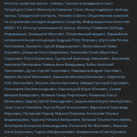
Институт развития прессы - Сибирь, Частное учреждение в Санкт-
Петербурге Совета Министров Северных Стран, Фонд поддержки свободы
прессы, Гражданский контроль, Человек и Закон, Общественная комиссия
по сохранению наследия академика Сахарова, Информационное агентство
МЕМО. РУ, Институт региональной прессы, Институт Развития Свободы
Информации, Экозащита!-Женсовет, Общественный вердикт, Евразийская
антимонопольная ассоциация, Бедушев Петр Петрович, Дзугкоева Регина
Николаевна, Кривенко Сергей Владимирович, Милославский Павел
Юрьевич, Шнырова Ольга Вадимовна, Чанышева Лилия Айратовна,
Сидорович Ольга Борисовна, Туровский Александр Алексеевич, Васильева
Анастасия Евгеньевна, Ривина Анна Валерьевна, Бойко Анатолий
Николаевич, Дугин Сергей Георгиевич, Пивоваров Андрей Сергеевич,
Аверин Виталий Евгеньевич, Барахоев Магомед Бекханович, Шарипков
Олег Викторович, Мошель Ирина Ароновна, Шведов Григорий Сергеевич,
Пономарев Лев Александрович, Каргалицкий Борис Юльевич, Созаев
Валерий Валерьевич, Исламов Тимур Рифгатович, Романова Ольга
Евгеньевна, Щаров Сергей Алексадрович, Цирульников Борис Альбертович,
Гасан Ольга Павловна, Паутов Юрий Анатольевич, Верховский Александр
Маркович, Пислакова-Паркер Марина Петровна, Кочеткова Татьяна
Владимировна, Чуркина Наталья Валерьевна, Акимова Татьяна Николаевна,
Золотарева Екатерина Александровна, Рачинский Ян Збигневич, Жемкова
Елена Борисовна, Гудков Лев Дмитриевич, Илларионова Юлия Юрьевна,