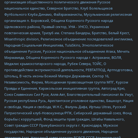
организация общественного политического движения Русское
национальное единство, Северное Братство, Клуб Болельщиков
Футбольного Клуба Динамо, Файзрахманисты, Мусульманская религиозная
организация п. Боровский, Община Коренного Русского народа
Щелковского района, Правый сектор, УНА - УНСО, Украинская
повстанческая армия, Тризуб им. Степана Бандеры, Братство, Белый Крест,
Misanthropic division, Религиозное объединение последователей инглиизма,
Народная Социальная Инициатива, TulaSkins, Этнополитическое
объединение Русские, Русское национальное объединение Атака, Мечеть
Мирмамеда, Община Коренного Русского народа г. Астрахани, ВОЛЯ,
Меджлис крымскотатарского народа, Рубеж Севера, ТОЙС, О
противодействии экстремистской деятельности, РЕВТАТПОД, Артподготовка,
Штольц, В честь иконы Божией Матери Державная, Сектор 16,
Независимость, Фирма, Молодежная правозащитная группа МПГ, Курсом
Правды и Единения, Каракольская инициативная группа, Автоград Крю,
Союз Славянских Сил Руси, Алля-Аят, Благотворительный пансионат Ак Умут,
Русская республика Русь, Арестантское уголовное единство, Башкорт, Нация
и свобода, Нация и свобода, W.H.С., Фалунь Дафа, Иртыш Ultras, Русский
Патриотический клуб-Новокузнецк/РПК, Сибирский державный союз, Фонд
борьбы с коррупцией, Фонд защиты прав граждан, Штабы Навального,
Совет граждан СССР Прикубанского округа г. Краснодара, Мужское
государство, Народное объединение русского движения, Народное
движение Адат, Народный совет граждан РСФСР СССР Архангельской