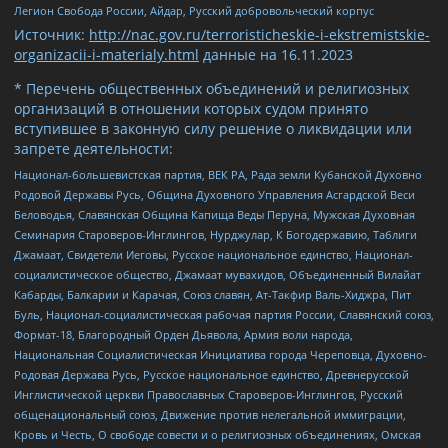
Легион Свобода России, Айдар, Русский добровольческий корпус
Источник:
http://nac.gov.ru/terroristicheskie-i-ekstremistskie-
organizacii-i-materialy.html
данные на
16.11.2023
* Перечень общественных объединений и религиозных
организаций в отношении которых судом принято
вступившее в законную силу решение о ликвидации или
запрете деятельности:
Национал-большевистская партия, ВЕК РА, Рада земли Кубанской Духовно
Родовой Державы Русь, Община Духовного Управления Асгардской Веси
Беловодья, Славянская Община Капища Веды Перуна, Мужская Духовная
Семинария Староверов-Инглингов, Нурджулар, К Богодержавию, Таблиги
Джамаат, Свидетели Иеговы, Русское национальное единство, Национал-
социалистическое общество, Джамаат мувахидов, Объединенный Вилайат
Кабарды, Балкарии и Карачая, Союз славян, Ат-Такфир Валь-Хиджра, Пит
Буль, Национал-социалистическая рабочая партия России, Славянский союз,
Формат-18, Благородный Орден Дьявола, Армия воли народа,
Национальная Социалистическая Инициатива города Череповца, Духовно-
Родовая Держава Русь, Русское национальное единство, Древнерусской
Инглистической церкви Православных Староверов-Инглингов, Русский
общенациональный союз, Движение против нелегальной иммиграции,
Кровь и Честь, О свободе совести и о религиозных объединениях, Омская