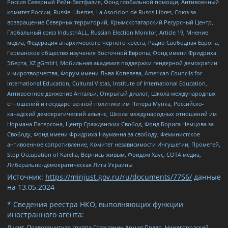
Россия Северный Рейн-Вестфалия, Фонд глобальной помощи, Антивоенный
комитет России, Russie-Libertes, La Asocicion de Rusos Libres, Союз за
возвращение Северных территорий, Крымскотатарский Ресурсный Центр,
Глобальный союз IndustriALL, Russian Election Monitor, Article 19, Мнение
медиа, Федерация анархического черного креста, Радио Свободная Европа,
Германское общество изучения Восточной Европы, Фонд имени Фридриха
Эберта, XZ gGmbH, Мобильная академия поддержки гендерной демократии
и миротворчества, Форум имени Льва Копелева, American Councils for
International Education, Cultural Vistas, Institute of International Education,
Антивоенное движение Антальи, Открытый диалог, Школа международных
отношений и государственной политики им Питера Мунка, Российско-
канадский демократический альянс, Школа международных отношений им
Нормана Патерсона, Центр Гражданских Свобод, Фонд Бориса Немцова за
Свободу, Фонд имени Фридриха Науманна за свободу, Феминистское
антивоенное сопротивление, Комитет независимости Ингушетии, Прометей,
Stop Occupation of Karelia, Вернись живым, Фридом Хаус, СОТА медиа,
Либерально-демократическая Лига Украины
Источник:
https://minjust.gov.ru/ru/documents/7756/
данные
на
13.05.2024
* Сведения реестра НКО, выполняющих функции
иностранного агента:
Лилит, Правозащитная группа Гражданин.Армия.Право, Нижегородский