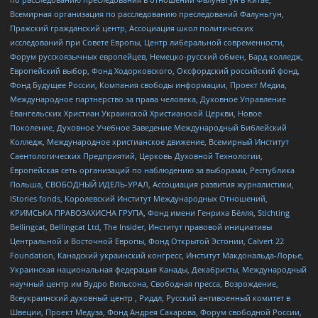
Всемирная организация по расследованию преследований Фалуньгун,
Пражский гражданский центр, Ассоциация школ политических
исследований при Совете Европы, Центр либеральной современности,
Форум русскоязычных европейцев, Немецко-русский обмен, Бард колледж,
Европейский выбор, Фонд Ходорковского, Оксфордский российский фонд,
Фонд Будущее России, Компания свободы информации, Проект Медиа,
Международное партнерство за права человека, Духовное Управление
Евангельских Христиан Украинской Христианской Церкви, Новое
Поколение, Духовное Учебное Заведение Международный Библейский
Колледж, Международное христианское движение, Всемирный Институт
Саентологических Предприятий, Церковь Духовной Технологии,
Европейская сеть организаций по наблюдению за выборами, Республика
Польша, СВОБОДНЫЙ ИДЕЛЬ-УРАЛ, Ассоциация развития журналистики,
IStories fonds, Королевский Институт Международных Отношений,
КРИМСЬКА ПРАВОЗАХИСНА ГРУПА, Фонд имени Генриха Бёлля, Stichting
Bellingcat, Bellingcat Ltd, The Insider, Институт правовой инициативы
Центральной и Восточной Европы, Фонд Открытой Эстонии, Calvert 22
Foundation, Канадский украинский конгресс, Институт Макдональда-Лорье,
Украинская национальная федерация Канады, Декабристы, Международный
научный центр им Вудро Вильсона, Свободная пресса, Возрождение,
Всеукраинский духовный центр , Риддл, Русский антивоенный комитет в
Швеции, Проект Медуза, Фонд Андрея Сахарова, Форум свободной России,