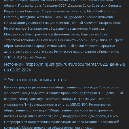
области, Проект Штурм, Граждане СССР, Держава Союз Советских Светлых
Родов, Совет Советских Социалистических Районов, Meta Platforms Inc,
Facebook, Instagram, WhatsApp, СИЧ-С14, Добровольческое Движение
Организации украинских националистов, Черный Комитет, Татарстанское
Региональное Всетатарское общественное движение, Невоград,
Молодежное Демократическое Движение Весна, Верховный Совет
Татарской Автономной Советской Социалистической Республики, Конгресс
ойрат-калмыцкого народа, Исполнительный комитет совета народных
депутатов Красноярского края, Этническое национальное объединение,
ЛГБТ, Я.МЫ Сергей Фургал
Источник:
https://minjust.gov.ru/ru/documents/7822/
данные
на
03.05.2024
* Реестр иностранных агентов:
Калининградская региональная общественная организация "Экозащита!-Женсовет", Фонд содействия защите прав и свобод граждан "Общественный вердикт", Фонд "Институт Развития Свободы Информации", Частное учреждение "Информационное агентство МЕМО. РУ", Региональная общественная организация "Общественная комиссия по сохранению наследия академика Сахарова", Фонд поддержки свободы прессы, Санкт-Петербургская общественная правозащитная организация "Гражданский контроль", Межрегиональная общественная организация "Информационно-просветительский центр "Мемориал", Региональный Фонд "Центр Защиты Прав Средств Массовой Информации", с 05.12.2023 Фонд "Центр Защиты Прав Средств массовой информации", Региональная общественная благотворительная организация помощи беженцам и мигрантам "Гражданское содействие", Негосударственное образовательное учреждение дополнительного профессионального образования (повышение квалификации) специалистов "АКАДЕМИЯ ПО ПРАВАМ ЧЕЛОВЕКА", Свердловская региональная общественная организация "Сутяжник", Автономная некоммерческая организация "Центр независимых социологических исследований", Союз общественных объединений "Российский исследовательский центр по правам человека", Региональное общественное учреждение научно-информационный центр "МЕМОРИАЛ", Некоммерческая организация "Фонд защиты гласности", Автономная некоммерческая организация "Институт прав человека", Городская общественная организация "Екатеринбургское общество "МЕМОРИАЛ", Городская общественная организация "Рязанское историко-просветительское и правозащитное общество "Мемориал" (Рязанский Мемориал), Челябинский региональный орган общественной самодеятельности – женское общественное объединение "Женщины Евразии", Челябинский региональный орган общественной самодеятельности "Уральская правозащитная группа", Фонд содействия защите здоровья и социальной справедливости имени Андрея Рылькова, Автономная Некоммерческая Организация "Аналитический Центр Юрия Левады", Автономная некоммерческая организация социальной поддержки населения "Проект Апрель", Региональная общественная организация помощи женщинам и детям, находящимся в кризисной ситуации "Информационно-методический центр "Анна", Фонд содействия развитию массовых коммуникаций и правовому просвещению "Так-так-Так", Фонд содействия устойчивому развитию "Серебряная тайга", Свердловский региональный общественный фонд социальных проектов "Новое время", "Idel.Реалии", Кавказ.Реалии, Крым.Реалии, Телеканал Настоящее Время, Татаро-башкирская служба Радио Свобода (Azatliq Radiosi), Радио Свободная Европа/Радио Свобода (PCE/PC), "Сибирь.Реалии", "Фактограф", Благотворительный фонд помощи осужденным и их семьям, Автономная некоммерческая организация "Институт глобализации и социальных движений", Фонд "В защиту прав заключенных", Частное учреждение "Центр поддержки и содействия развитию средств массовой информации", Пензенский региональный общественный благотворительный фонд "Гражданский союз", "Север.Реалии", Некоммерческая организация Фонд "Правовая инициатива", Общество с ограниченной ответственностью "Радио Свободная Европа/Радио Свобода", Чешское информационное агентство "MEDIUM-ORIENT", Красноярская региональная общественная организация "Мы против СПИДа", Камалягин Денис Николаевич, Маркелов Сергей Евгеньевич, Пономарев Лев Александрович, Савицкая Людмила Алексеевна, Автономная некоммерческая организация "Центр по работе с проблемой насилия "НАСИЛИЮ.НЕТ", Межрегиональный профессиональный союз работников здравоохранения "Альянс врачей", Юридическое лицо, зарегистрированное в Латвийской Республике, SIA "Medusa Project" (регистрационный номер 40103797863, дата регистрации 10.06.2014), Некоммерческая организация "Фонд по борьбе с коррупцией", Автономная некоммерческая организация "Институт права и публичной политики", Баданин Роман Сергеевич, Гликин Максим Александрович, Железнова Мария Михайловна, Лукьянова Юлия Сергеевна, Маетная Елизавета Витальевна, Маняхин Петр Борисович, Чуракова Ольга Владимировна, Ярош Юлия Петровна, Юридическое лицо "The Insider SIA", зарегистрированное в Риге, Латвийская Республика (дата регистрации 26.06.2015), являющееся администратором доменного имени интернет-издания "The Insider SIA", https://theins.ru, Постернак Алексей Евгеньевич, Рубин Михаил Аркадьевич, Анин Роман Александрович, Юридическое лицо Istories fonds, зарегистрированное в Латвийской Республике (регистрационный номер 50008295751, дата регистрации 24.02.2020), Великовский Дмитрий Александрович, Долинина Ирина Николаевна, Мароховская Алеся Алексеевна, Шлейнов Роман Юрьевич, Шмагун Олеся Валентиновна, Общество с ограниченной ответственностью "Альтаир 2021", Общество с ограниченной ответственностью "Вега 2021", Общество с ограниченной ответственностью "Главный редактор 2021", Общество с ограниченной ответственностью "Ромашки монолит", Важенков Артем Валерьевич, Ивановская областная общественная организация "Центр гендерных исследований", Гурман Юрий Альбертович, Медиапроект "ОВД-Инфо", Егоров Владимир Владимирович, Жилинский Владимир Александрович, Общество с ограниченной ответственностью "ЗП", Иванова София Юрьевна, Карезина Инна Павловна, Кильтау Екатерина Викторовна, Петров Алексей Викторович, Пискунов Сергей Евгеньевич, Смирнов Сергей Сергеевич, Тихонов Михаил Сергеевич, Общество с ограниченной ответственностью "ЖУРНАЛИСТ-ИНОСТРАННЫЙ АГЕНТ", Арапова Галина Юрьевна, Вольтская Татьяна Анатольевна, Американская компания "Mason G.E.S. Anonymous Foundation" (США), являющаяся владельцем интернет-издания https://mnews.world/, Компания "Stichting Bellingcat", зарегистрированная в Нидерландах (дата регистрации 11.07.2018), Захаров Андрей Вячеславович, Клепиковская Екатерина Дмитриевна, Общество с ограниченной ответственностью "МЕМО", Перл Роман Александрович, Симонов Евгений Алексеевич, Соловьева Елена Анатольевна, Сотников Даниил Владимирович, Сурначева Елизавета Дмитриевна, Автономная некоммерческая организация по защите прав человека и информированию населения "Якутия – Наше Мнение", Общество с ограниченной ответственностью "Москоу диджитал медиа", с 26.01.2023 Общество с ограниченной ответственностью "Чайка Белые сады", Ветошкина Валерия Валерьевна, Заговора Максим Александрович, Межрегиональное общественное движение "Российская ЛГБТ - сеть", Оленичев Максим Владимирович, Павлов Иван Юрьевич, Скворцова Елена Сергеевна, Общество с ограниченной ответственностью "Как бы инагент", Кочетков Игорь Викторович, Общество с ограниченной ответственностью "Честные выборы", Еланчик Олег Александрович, Общество с ограниченной ответственностью "Нобелевский призыв", Гималова Регина Эмилевна, Григорьев Андрей Валерьевич, Григорьева Алина Александровна, Ассоциация по содействию защите прав призывников, альтернативнослужащих и военнослужащих "Правозащитная группа "Гражданин.Армия.Право", Хисамова Регина Фаритовна, Автономная некоммерческая организация по реализации социально-правовых программ "Лилит", Дальневосточное общественное движение "Маяк", Санкт-Петербургская ЛГБТ-инициативная группа "Выход", Инициативная группа ЛГБТ+ "Реверс", Алексеев Андрей Викторович, Бекбулатова Таисия Львовна, Беляев Иван Михайлович, Владыкина Елена Сергеевна, Гельман Марат Александрович, Никульшина Вероника Юрьевна, Толоконникова Надежда Андреевна, Шендерович Виктор Анатольевич, Общество с ограниченной ответственностью "Данное сообщение", Общество с ограниченной ответственностью Издательский дом "Новая глава", Айнбиндер Александра Александровна, Московский комьюнити-центр для ЛГБТ+инициатив, Благотворительный фонд развития филантропии, Deutsche Welle (Германия, Kurt-Schumacher-Strasse 3, 53113 Bonn), Борзунова Мария Михайловна, Воробьев Виктор Викторович, Голубева Анна Львовна, Константинова Алла Михайловна, Малкова Ирина Владимировна, Мурадов Мурад Абдулгалимович, Осетинская Елизавета Николаевна, Понасенков Евгений Николаевич, Ганапольский Матвей Юрьевич, Киселев Евгений Алексеевич, Борухович Ирина Григорьевна, Дремин Иван Тимофеевич, Дубровский Дмитрий Викторович, Красноярская региональная общественная организация поддержки и развития альтернативных образовательных технологий и межкультурных коммуникаций "ИНТЕРРА", Маяковская Екатерина Алексеевна, Фейгин Марк Захарович, Филимонов Андрей Викторович, Дзугкоева Регина Николаевна, Доброхотов Роман Александрович, Дудь Юрий Александрович, Елкин Сергей Владимирович, Кругликов Кирилл Игоревич, Сабунаева Мария Леонидовна, Семенов Алексей Владимирович, Шаинян Карен Багратович, Шульман Екатерина Михайловна, Асафьев Артур Валерьевич, Вахштайн Виктор Семенович, Венедиктов Алексей Алексеевич, Лушникова Екатерина Евгеньевна, Волков Леонид Михайлович, Невзоров Александр Глебович, Пархоменко Сергей Борисович, Сироткин Ярослав Николаевич, Кара-Мурза Владимир Владимирович, Баранова Наталья Владимировна, Гозман Леонид Яковлевич, Кагарлицкий Борис Юльевич, Климарев Михаил Валерьевич, Милов Владимир Станиславович, Автономная некоммерческая организация Краснодарский центр современного искусства "Типография", Моргенштерн Алишер Тагирович, Соболь Любовь Эдуардовна, Общество с ограниченной ответственностью "ЛИЗА НОРМ", Каспаров Гарри Кимович, Ходорковский Михаил Борисович, Общество с ограниченной ответственностью "Апрельские тезисы", Данилович Ирина Брониславовна, Кашин Олег Владимирович, Петров Николай Владимирович, Пивоваров Алексей Владимирович, Соколов Михаил Владимирович, Цветкова Юлия Владимировна, Чичваркин Евгений Александрович, Комитет против пыток/Команда против пыток, Общество с ограниченной ответственностью "Первый научный", Общество с ограниченной ответственностью "Вертолет и ко", Белоцерковская Вероника Борисовна, Кац Максим Евгеньевич, Лазарева Татьяна Юрьевна, Шаведдинов Руслан Табризович, Яшин Илья Валерьевич, Общество с ограниченной ответственностью "Иноагент ААВ", Алешковский Дмитрий Петрович, Альбац Евгения Марковна, Быков Дмитрий Львович, Галямина Юлия Евгеньевна, Лойко Сергей Леонидович, Мартынов Кирилл Константинович, Медведев Сергей Александрович, Крашенинников Федор Геннадиевич, Гордеева Катерина Вл