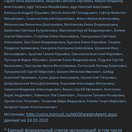
Саранг Анна Васильевна, Захарова Светлана Сергеевна, Аверин Владимир
Анатольевич, Щур Татьяна Михайловна, Щур Николай Алексеевич,
Блинушов Андрей Юрьевич, Мосин Алексей Геннадьевич, Гефтер Валентин
Михайлович, Симонов Алексей Кириллович, Флиге Ирина Анатольевна,
Мельникова Валентина Дмитриевна, Вититинова Елена Владимировна,
Баженова Светлана Куприяновна, Максимов Сергей Владимирович, Беляев
Сергей Иванович, Голубева Елена Николаевна, Ганнушкина Светлана
Алексеевна, Закс Елена Владимировна, Буртина Елена Юрьевна, Гендель
Людмила Залмановна, Кокорина Екатерина Алексеевна, Шуманов Илья
Вячеславович, Арапова Галина Юрьевна, Свечников Анатолий Мариевич,
Прохоров Вадим Юрьевич, Шахова Елена Владимировна, Подузов Сергей
Васильевич, Протасова Ирина Вячеславовна, Литинский Леонид Борисович,
Лукашевский Сергей Маркович, Бахмин Вячеслав Иванович, Шабад
Анатолий Ефимович, Сухих Дарья Николаевна, Орлов Олег Петрович,
Добровольская Анна Дмитриевна, Королева Александра Евгеньевна,
Смирнов Владимир Александрович, Вицин Сергей Ефимович, Золотухин
Борис Андреевич, Левинсон Лев Семенович, Локшина Татьяна Иосифовна,
Орлов Олег Петрович, Полякова Мара Федоровна, Резник Генри Маркович,
Захаров Герман Константинович
Источник:
http://unro.minjust.ru/NKOForeignAgent.aspx
данные на
24.03.2022
* Единый федеральный список организаций, в том числе