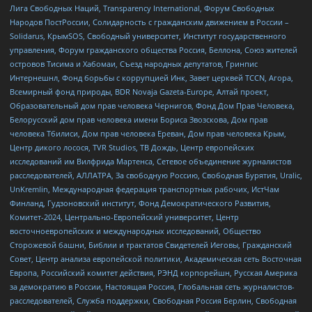
Лига Свободных Наций, Transparеncy International, Форум Свободных
Народов ПостРоссии, Солидарность с гражданским движением в России –
Solidarus, КрымSOS, Свободный университет, Институт государственного
управления, Форум гражданского общества Россия, Беллона, Союз жителей
островов Тисима и Хабомаи, Съезд народных депутатов, Гринпис
Интернешнл, Фонд борьбы с коррупцией Инк, Завет церквей TCCN, Агора,
Всемирный фонд природы, BDR Novaja Gazeta-Europe, Алтай проект,
Образовательный дом прав человека Чернигов, Фонд Дом Прав Человека,
Белорусский дом прав человека имени Бориса Звозскова, Дом прав
человека Тбилиси, Дом прав человека Ереван, Дом прав человека Крым,
Центр дикого лосося, TVR Studios, ТВ Дождь, Центр европейских
исследований им Вилфрида Мартенса, Сетевое объединение журналистов
расследователей, АЛЛАТРА, За свободную Россию, Свободная Бурятия, Uralic,
UnKremlin, Международная федерация транспортных рабочих, ИстЧам
Финланд, Гудзоновский институт, Фонд Демократического Развития,
Комитет-2024, Центрально-Европейский университет, Центр
восточноевропейских и международных исследований, Общество
Сторожевой башни, Библии и трактатов Свидетелей Иеговы, Гражданский
Совет, Центр анализа европейской политики, Академическая сеть Восточная
Европа, Российский комитет действия, РЭНД корпорейшн, Русская Америка
за демократию в России, Настоящая Россия, Глобальная сеть журналистов-
расследователей, Служба поддержки, Свободная Россия Берлин, Свободная