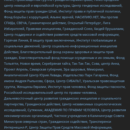
центр немецкой и европейской культуры, Центр гендерных исследований,
Фонд защиты прав граждан Штаб, Институт права и публичной политики,
Фонд борьбы с коррупцией, Альянс врачей, НАСИЛИЮ.НЕТ, Мы против
СПИДа, СВЕЧА, Гуманитарное действие, Открытый Петербург, Лига
Избирателей, Правовая инициатива, Гражданский Союз, Хасдей Ерушалаим,
Центр поддержки и содействия развитию средств массовой информации,
Горячая Линия, В защиту прав заключенных, Институт глобализации и
социальных движений, Центр социально-информационных инициатив
Действие, Благотворительный фонд охраны здоровья и защиты прав
граждан, Благотворительный фонд помощи осужденным и их семьям, Фонд
Тольятти, Новое время, Серебряная тайга, Так-Так-Так, Сова, центр Анна,
Проект Апрель, Самарская губерния, Эра здоровья, Мемориал,
Аналитический Центр Юрия Левады, Издательство Парк Гагарина, Фонд
имени Андрея Рылькова, Сфера, Центр СИБАЛЬТ, Уральская правозащитная
группа, Женщины Евразии, Институт прав человека, Фонд защиты гласности,
Российский исследовательский центр по правам человека,
Дальневосточный центр развития гражданских инициатив и социального
партнерства, Гражданское действие, Центр независимых социологических
исследований, Сутяжник, АКАДЕМИЯ ПО ПРАВАМ ЧЕЛОВЕКА, Центр развития
некоммерческих организаций, Частное учреждение в Калининграде Совета
Министров северных стран, Гражданское содействие, Трансперенси
Интернешнл-Р, Центр Защиты Прав Средств Массовой Информации,