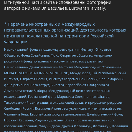
В титульной части сайта использованы фотографии
авторов с никами ЗК Васильев, Eurovaran и Vitaly,
* Перечень иностранных и международных
неправительственных организаций, деятельность которых
признана нежелательной на территории Российской
Федерации:
Национальный фонд в поддержку демократии, Институт Открытое
Общество Фонд Содействия, Фонд Открытое общество, Американо-
российский фонд по экономическому и правовому развитию,
Национальный Демократический Институт Международных Отношений,
MEDIA DEVELOPMENT INVESTMENT FUND, Международный Республиканский
Институт, Открытая Россия, Институт современной России, Черноморский
фонд регионального сотрудничества, Европейская Платформа за
Демократические Выборы, Международный центр электоральных
исследований, Германский фонд Маршалла Соединенных Штатов,
Тихоокеанский центр защиты окружающей среды и природных ресурсов,
Свободная Россия, Всемирный конгресс украинцев, Атлантический совет,
Человек в беде, Европейский фонд за демократию, Джеймстаунский фонд,
Прожект Хармони, Родники дракона, Врачи против насильственного
извлечения органов, Фалунь Дафа, Друзья Фалуньгун, Фалуньгун, Коалиция
по расследованию преследования в отношении Фалуньгун в Китае,