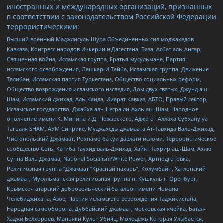
иностранных и международных организаций, признанных
в соответствии с законодательством Российской Федерации
террористическими:
Высший военный Маджлисуль Шура Объединенных сил моджахедов
Кавказа, Конгресс народов Ичкерии и Дагестана, База, Асбат аль-Ансар,
Священная война, Исламская группа, Братья-мусульмане, Партия
исламского освобождения, Лашкар-И-Тайба, Исламская группа, Движение
Талибан, Исламская партия Туркестана, Общество социальных реформ,
Общество возрождения исламского наследия, Дом двух святых, Джунд аш-
Шам, Исламский джихад, Аль-Каида, Имарат Кавказ, АБТО, Правый сектор,
Исламское государство, Джабха аль-Нусра ли-Ахль аш-Шам, Народное
ополчение имени К. Минина и Д. Пожарского, Аджр от Аллаха Субхану уа
Тагьаля SHAM, АУМ Синрике, Муджахеды джамаата Ат-Тавхида Валь-Джихад,
Чистопольский Джамаат, Рохнамо ба суи давлати исломи, Террористическое
сообщество Сеть, Катиба Таухид валь-Джихад, Хайят Тахрир аш-Шам, Ахлю
Сунна Валь Джамаа, National Socialism/White Power, Артподготовка,
Религиозная группа “Джамаат “Красный пахарь”, Колумбайн, Хатлонский
джамаат, Мусульманская религиозная группа п. Кушкуль г. Оренбург,
Крымско-татарский добровольческий батальон имени Номана
Челебиджихана, Азов, Партия исламского возрождения Таджикистана,
Народная самооборона, Дуббайский джамаат, московская ячейка, Батал-
Хаджи Белхороев, Маньяки Культ Убийц, Молодёжь Которая Улыбается,