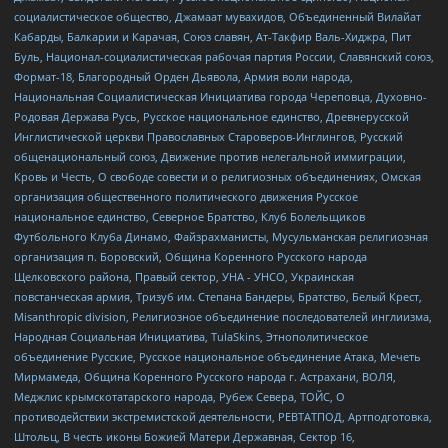
социалистическое общество, Джамаат мувахидов, Объединенный Вилайат
Кабарды, Балкарии и Карачая, Союз славян, Ат-Такфир Валь-Хиджра, Пит
Буль, Национал-социалистическая рабочая партия России, Славянский союз,
Формат-18, Благородный Орден Дьявола, Армия воли народа,
Национальная Социалистическая Инициатива города Череповца, Духовно-
Родовая Держава Русь, Русское национальное единство, Древнерусской
Инглистической церкви Православных Староверов-Инглингов, Русский
общенациональный союз, Движение против нелегальной иммиграции,
Кровь и Честь, О свободе совести и о религиозных объединениях, Омская
организация общественного политического движения Русское
национальное единство, Северное Братство, Клуб Болельщиков
Футбольного Клуба Динамо, Файзрахманисты, Мусульманская религиозная
организация п. Боровский, Община Коренного Русского народа
Щелковского района, Правый сектор, УНА - УНСО, Украинская
повстанческая армия, Тризуб им. Степана Бандеры, Братство, Белый Крест,
Misanthropic division, Религиозное объединение последователей инглиизма,
Народная Социальная Инициатива, TulaSkins, Этнополитическое
объединение Русские, Русское национальное объединение Атака, Мечеть
Мирмамеда, Община Коренного Русского народа г. Астрахани, ВОЛЯ,
Меджлис крымскотатарского народа, Рубеж Севера, ТОЙС, О
противодействии экстремистской деятельности, РЕВТАТПОД, Артподготовка,
Штольц, В честь иконы Божией Матери Державная, Сектор 16,