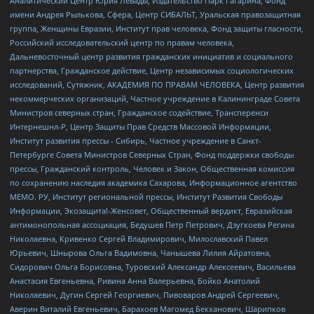
Аналитический Центр Юрия Левады, Издательство Парк Гагарина, Фонд
имени Андрея Рылькова, Сфера, Центр СИБАЛЬТ, Уральская правозащитная
группа, Женщины Евразии, Институт прав человека, Фонд защиты гласности,
Российский исследовательский центр по правам человека,
Дальневосточный центр развития гражданских инициатив и социального
партнерства, Гражданское действие, Центр независимых социологических
исследований, Сутяжник, АКАДЕМИЯ ПО ПРАВАМ ЧЕЛОВЕКА, Центр развития
некоммерческих организаций, Частное учреждение в Калининграде Совета
Министров северных стран, Гражданское содействие, Трансперенси
Интернешнл-Р, Центр Защиты Прав Средств Массовой Информации,
Институт развития прессы - Сибирь, Частное учреждение в Санкт-
Петербурге Совета Министров Северных Стран, Фонд поддержки свободы
прессы, Гражданский контроль, Человек и Закон, Общественная комиссия
по сохранению наследия академика Сахарова, Информационное агентство
МЕМО. РУ, Институт региональной прессы, Институт Развития Свободы
Информации, Экозащита!-Женсовет, Общественный вердикт, Евразийская
антимонопольная ассоциация, Бедушев Петр Петрович, Дзугкоева Регина
Николаевна, Кривенко Сергей Владимирович, Милославский Павел
Юрьевич, Шнырова Ольга Вадимовна, Чанышева Лилия Айратовна,
Сидорович Ольга Борисовна, Туровский Александр Алексеевич, Васильева
Анастасия Евгеньевна, Ривина Анна Валерьевна, Бойко Анатолий
Николаевич, Дугин Сергей Георгиевич, Пивоваров Андрей Сергеевич,
Аверин Виталий Евгеньевич, Барахоев Магомед Бекханович, Шарипков