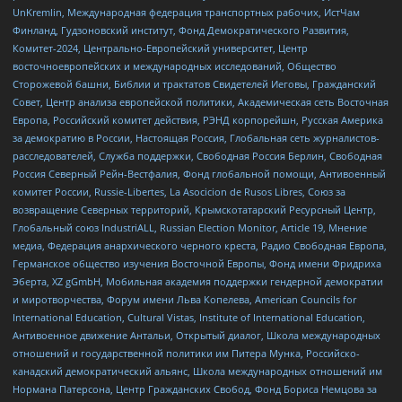
UnKremlin, Международная федерация транспортных рабочих, ИстЧам
Финланд, Гудзоновский институт, Фонд Демократического Развития,
Комитет-2024, Центрально-Европейский университет, Центр
восточноевропейских и международных исследований, Общество
Сторожевой башни, Библии и трактатов Свидетелей Иеговы, Гражданский
Совет, Центр анализа европейской политики, Академическая сеть Восточная
Европа, Российский комитет действия, РЭНД корпорейшн, Русская Америка
за демократию в России, Настоящая Россия, Глобальная сеть журналистов-
расследователей, Служба поддержки, Свободная Россия Берлин, Свободная
Россия Северный Рейн-Вестфалия, Фонд глобальной помощи, Антивоенный
комитет России, Russie-Libertes, La Asocicion de Rusos Libres, Союз за
возвращение Северных территорий, Крымскотатарский Ресурсный Центр,
Глобальный союз IndustriALL, Russian Election Monitor, Article 19, Мнение
медиа, Федерация анархического черного креста, Радио Свободная Европа,
Германское общество изучения Восточной Европы, Фонд имени Фридриха
Эберта, XZ gGmbH, Мобильная академия поддержки гендерной демократии
и миротворчества, Форум имени Льва Копелева, American Councils for
International Education, Cultural Vistas, Institute of International Education,
Антивоенное движение Антальи, Открытый диалог, Школа международных
отношений и государственной политики им Питера Мунка, Российско-
канадский демократический альянс, Школа международных отношений им
Нормана Патерсона, Центр Гражданских Свобод, Фонд Бориса Немцова за