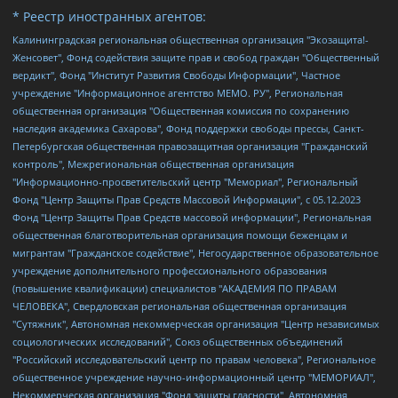
* Реестр иностранных агентов:
Калининградская региональная общественная организация "Экозащита!-Женсовет", Фонд содействия защите прав и свобод граждан "Общественный вердикт", Фонд "Институт Развития Свободы Информации", Частное учреждение "Информационное агентство МЕМО. РУ", Региональная общественная организация "Общественная комиссия по сохранению наследия академика Сахарова", Фонд поддержки свободы прессы, Санкт-Петербургская общественная правозащитная организация "Гражданский контроль", Межрегиональная общественная организация "Информационно-просветительский центр "Мемориал", Региональный Фонд "Центр Защиты Прав Средств Массовой Информации", с 05.12.2023 Фонд "Центр Защиты Прав Средств массовой информации", Региональная общественная благотворительная организация помощи беженцам и мигрантам "Гражданское содействие", Негосударственное образовательное учреждение дополнительного профессионального образования (повышение квалификации) специалистов "АКАДЕМИЯ ПО ПРАВАМ ЧЕЛОВЕКА", Свердловская региональная общественная организация "Сутяжник", Автономная некоммерческая организация "Центр независимых социологических исследований", Союз общественных объединений "Российский исследовательский центр по правам человека", Региональное общественное учреждение научно-информационный центр "МЕМОРИАЛ", Некоммерческая организация "Фонд защиты гласности", Автономная некоммерческая организация "Институт прав человека", Городская общественная организация "Екатеринбургское общество "МЕМОРИАЛ", Городская общественная организация "Рязанское историко-просветительское и правозащитное общество "Мемориал" (Рязанский Мемориал), Челябинский региональный орган общественной самодеятельности – женское общественное объединение "Женщины Евразии", Челябинский региональный орган общественной самодеятельности "Уральская правозащитная группа", Фонд содействия защите здоровья и социальной справедливости имени Андрея Рылькова, Автономная Некоммерческая Организация "Аналитический Центр Юрия Левады", Автономная некоммерческая организация социальной поддержки населения "Проект Апрель", Региональная общественная организация помощи женщинам и детям, находящимся в кризисной ситуации "Информационно-методический центр "Анна", Фонд содействия развитию массовых коммуникаций и правовому просвещению "Так-так-Так", Фонд содействия устойчивому развитию "Серебряная тайга", Свердловский региональный общественный фонд социальных проектов "Новое время", "Idel.Реалии", Кавказ.Реалии, Крым.Реалии, Телеканал Настоящее Время, Татаро-башкирская служба Радио Свобода (Azatliq Radiosi), Радио Свободная Европа/Радио Свобода (PCE/PC), "Сибирь.Реалии", "Фактограф", Благотворительный фонд помощи осужденным и их семьям, Автономная некоммерческая организация "Институт глобализации и социальных движений", Фонд "В защиту прав заключенных", Частное учреждение "Центр поддержки и содействия развитию средств массовой информации", Пензенский региональный общественный благотворительный фонд "Гражданский союз", "Север.Реалии", Некоммерческая организация Фонд "Правовая инициатива", Общество с ограниченной ответственностью "Радио Свободная Европа/Радио Свобода", Чешское информационное агентство "MEDIUM-ORIENT", Красноярская региональная общественная организация "Мы против СПИДа", Камалягин Денис Николаевич, Маркелов Сергей Евгеньевич, Пономарев Лев Александрович, Савицкая Людмила Алексеевна, Автономная некоммерческая организация "Центр по работе с проблемой насилия "НАСИЛИЮ.НЕТ", Межрегиональный профессиональный союз работников здравоохранения "Альянс врачей", Юридическое лицо, зарегистрированное в Латвийской Республике, SIA "Medusa Project" (регистрационный номер 40103797863, дата регистрации 10.06.2014), Некоммерческая организация "Фонд по борьбе с коррупцией", Автономная некоммерческая организация "Институт права и публичной политики", Баданин Роман Сергеевич, Гликин Максим Александрович, Железнова Мария Михайловна, Лукьянова Юлия Сергеевна, Маетная Елизавета Витальевна, Маняхин Петр Борисович, Чуракова Ольга Владимировна, Ярош Юлия Петровна, Юридическое лицо "The Insider SIA", зарегистрированное в Риге, Латвийская Республика (дата регистрации 26.06.2015), являющееся администратором доменного имени интернет-издания "The Insider SIA", https://theins.ru, Постернак Алексей Евгеньевич, Рубин Михаил Аркадьевич, Анин Роман Александрович, Юридическое лицо Istories fonds, зарегистрированное в Латвийской Республике (регистрационный номер 50008295751, дата регистрации 24.02.2020), Великовский Дмитрий Александрович, Долинина Ирина Николаевна, Мароховская Алеся Алексеевна, Шлейнов Роман Юрьевич, Шмагун Олеся Валентиновна, Общество с ограниченной ответственностью "Альтаир 2021", Общество с ограниченной ответственностью "Вега 2021", Общество с ограниченной ответственностью "Главный редактор 2021", Общество с ограниченной ответственностью "Ромашки монолит", Важенков Артем Валерьевич, Ивановская областная общественная организация "Центр гендерных исследований", Гурман Юрий Альбертович, Медиапроект "ОВД-Инфо", Егоров Владимир Владимирович, Жилинский Владимир Александрович, Общество с ограниченной ответственностью "ЗП", Иванова София Юрьевна, Карезина Инна Павловна, Кильтау Екатерина Викторовна, Петров Алексей Викторович, Пискунов Сергей Евгеньевич, Смирнов Сергей Сергеевич, Тихонов Михаил Сергеевич, Общество с ограниченной ответственностью "ЖУРНАЛИСТ-ИНОСТРАННЫЙ АГЕНТ", Арапова Галина Юрьевна, Вольтская Татьяна Анатольевна, Американская компания "Mason G.E.S. Anonymous Foundation" (США), являющаяся владельцем интернет-издания https://mnews.world/, Компания "Stichting Bellingcat", зарегистрированная в Нидерландах (дата регистрации 11.07.2018), Захаров Андрей Вячеславович, Клепиковская Екатерина Дмитриевна, Общество с ограниченной ответственностью "МЕМО", Перл Роман Александрович, Симонов Евгений Алексеевич, Соловьева Елена Анатольевна, Сотников Даниил Владимирович, Сурначева Елизавета Дмитриевна, Автономная некоммерческая организация по защите прав человека и информированию населения "Якутия – Наше Мнение", Общество с ограниченной ответственностью "Москоу диджитал медиа", с 26.01.2023 Общество с ограниченной ответственностью "Чайка Белые сады", Ветошкина Валерия Валерьевна, Заговора Максим Александрович, Межрегиональное общественное движение "Российская ЛГБТ - сеть", Оленичев Максим Владимирович, Павлов Иван Юрьевич, Скворцова Елена Сергеевна, Общество с ограниченной ответственностью "Как бы инагент", Кочетков Игорь Викторович, Общество с ограниченной ответственностью "Честные выборы", Еланчик Олег Александрович, Общество с ограниченной ответственностью "Нобелевский призыв", Гималова Регина Эмилевна, Григорьев Андрей Валерьевич, Григорьева Алина Александровна, Ассоциация по содействию защите прав призывников, альтернативнослужащих и военнослужащих "Правозащитная группа "Гражданин.Армия.Право", Хисамова Регина Фаритовна, Автономная некоммерческая организация по реализации социально-правовых программ "Лилит", Дальневосточное общественное движение "Маяк", Санкт-Петербургская ЛГБТ-инициативная группа "Выход", Инициативная группа ЛГБТ+ "Реверс", Алексеев Андрей Викторович, Бекбулатова Таисия Львовна, Беляев Иван Михайлович, Владыкина Елена Сергеевна, Гельман Марат Александрович, Никульшина Вероника Юрьевна, Толоконникова Надежда Андреевна, Шендерович Виктор Анатольевич, Общество с ограниченной ответственностью "Данное сообщение", Общество с ограниченной ответственностью Издательский дом "Новая глава", Айнбиндер Александра Александровна, Московский комьюнити-центр для ЛГБТ+инициатив, Благотворительный фонд развития филантропии, Deutsche Welle (Германия, Kurt-Schumacher-Strasse 3, 53113 Bonn), Борзунова Мария Михайловна, Воробьев Виктор Викторович, Голубева Анна Львовна, Константинова Алла Михайловна, Малкова Ирина Владимировна, Мурадов Мурад Абдулгалимович, Осетинская Елизавета Николаевна, Понасенков Евгений Николаевич, Ганапольский Матвей Юрьевич, Киселев Евгений Алексеевич, Борухович Ирина Григорьевна, Дремин Иван Тимофеевич, Дубровский Дмитрий Викторович, Красноярская региональная общественная организация поддержки и развития альтернативных образовательных технологий и межкультурных коммуникаций "ИНТЕРРА", Маяковская Екатерина Алексеевна, Фейгин Марк Захарович, Филимонов Андрей Викторович, Дзугкоева Регина Николаевна, Доброхотов Роман Александрович, Дудь Юрий Александрович, Елкин Сергей Владимирович, Кругликов Кирилл Игоревич, Сабунаева Мария Леонидовна, Семенов Алексей Владимирович, Шаинян Карен Багратович, Шульман Екатерина Михайловна, Асафьев Артур Валерьевич, Вахштайн Виктор Семенович, Венедиктов Алексей Алексеевич, Лушникова Екатерина Евгеньевна, Волков Леонид Михайлович, Невзоров Александр Глебович, Пархоменко Сергей Борисович, Сироткин Ярослав Николаевич, Кара-Мурза Владимир Владимирович, Баранова Наталья Владимировна, Гозман Леонид Яковлевич, Кагарлицкий Борис Юльевич, Климарев Михаил Валерьевич, Милов Владимир Станиславович, Автономная некоммерческая организация Краснодарский центр современного искусства "Типография", Моргенштерн Алишер Тагирович, Соболь Любовь Эдуардовна, Общество с ограниченной ответственностью "ЛИЗА НОРМ", Каспаров Гарри Кимович, Ходорковский Михаил Борисович, Общество с ограниченной ответственностью "Апрельские тезисы", Данилович Ирина Брониславовна, Кашин Олег Владимирович, Петров Николай Владимирович, Пивоваров Алексей Владимирович, Соколов Михаил Владимирович, Цветкова Юлия Владимировна, Чичваркин Евгений Александрович, Комитет против пыток/Команда против пыток, Общество с ограниченной ответственностью "Первый научный", Общество с ограниченной ответственностью "Вертолет и ко", Белоцерковская Вероника Борисовна, Кац Максим Евгеньевич, Лазарева Татьяна Юрьевна, Шаведдинов Руслан Табризович, Яшин Илья Валерьевич, Общество с ограниченной ответственностью "Иноагент ААВ", Алешковский Дмитрий Петрович, Альбац Евгения Марковна, Быков Дмитрий Львович, Галямина Юлия Евгеньевна, Лойко Сергей Леонидович, Мартынов Кирилл Константинович, Медведев Сергей Александрович, Крашенинников Федор Геннадиевич, Гордеева Катерина Вл