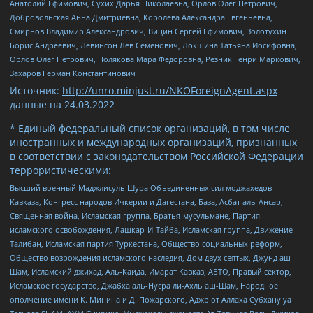
Анатолий Ефимович, Сухих Дарья Николаевна, Орлов Олег Петрович,
Добровольская Анна Дмитриевна, Королева Александра Евгеньевна,
Смирнов Владимир Александрович, Вицин Сергей Ефимович, Золотухин
Борис Андреевич, Левинсон Лев Семенович, Локшина Татьяна Иосифовна,
Орлов Олег Петрович, Полякова Мара Федоровна, Резник Генри Маркович,
Захаров Герман Константинович
Источник:
http://unro.minjust.ru/NKOForeignAgent.aspx
данные на
24.03.2022
* Единый федеральный список организаций, в том числе
иностранных и международных организаций, признанных
в соответствии с законодательством Российской Федерации
террористическими:
Высший военный Маджлисуль Шура Объединенных сил моджахедов
Кавказа, Конгресс народов Ичкерии и Дагестана, База, Асбат аль-Ансар,
Священная война, Исламская группа, Братья-мусульмане, Партия
исламского освобождения, Лашкар-И-Тайба, Исламская группа, Движение
Талибан, Исламская партия Туркестана, Общество социальных реформ,
Общество возрождения исламского наследия, Дом двух святых, Джунд аш-
Шам, Исламский джихад, Аль-Каида, Имарат Кавказ, АБТО, Правый сектор,
Исламское государство, Джабха аль-Нусра ли-Ахль аш-Шам, Народное
ополчение имени К. Минина и Д. Пожарского, Аджр от Аллаха Субхану уа