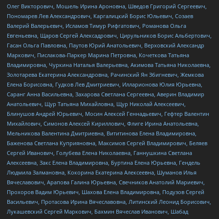
Олег Викторович, Мошель Ирина Ароновна, Шведов Григорий Сергеевич,
Пономарев Лев Александрович, Каргалицкий Борис Юльевич, Созаев
Валерий Валерьевич, Исламов Тимур Рифгатович, Романова Ольга
Евгеньевна, Щаров Сергей Алексадрович, Цирульников Борис Альбертович,
Гасан Ольга Павловна, Паутов Юрий Анатольевич, Верховский Александр
Маркович, Пислакова-Паркер Марина Петровна, Кочеткова Татьяна
Владимировна, Чуркина Наталья Валерьевна, Акимова Татьяна Николаевна,
Золотарева Екатерина Александровна, Рачинский Ян Збигневич, Жемкова
Елена Борисовна, Гудков Лев Дмитриевич, Илларионова Юлия Юрьевна,
Саранг Анна Васильевна, Захарова Светлана Сергеевна, Аверин Владимир
Анатольевич, Щур Татьяна Михайловна, Щур Николай Алексеевич,
Блинушов Андрей Юрьевич, Мосин Алексей Геннадьевич, Гефтер Валентин
Михайлович, Симонов Алексей Кириллович, Флиге Ирина Анатольевна,
Мельникова Валентина Дмитриевна, Вититинова Елена Владимировна,
Баженова Светлана Куприяновна, Максимов Сергей Владимирович, Беляев
Сергей Иванович, Голубева Елена Николаевна, Ганнушкина Светлана
Алексеевна, Закс Елена Владимировна, Буртина Елена Юрьевна, Гендель
Людмила Залмановна, Кокорина Екатерина Алексеевна, Шуманов Илья
Вячеславович, Арапова Галина Юрьевна, Свечников Анатолий Мариевич,
Прохоров Вадим Юрьевич, Шахова Елена Владимировна, Подузов Сергей
Васильевич, Протасова Ирина Вячеславовна, Литинский Леонид Борисович,
Лукашевский Сергей Маркович, Бахмин Вячеслав Иванович, Шабад