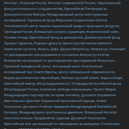
Институт, Открытая Россия, Институт современной России, Черноморский
фонд регионального сотрудничества, Европейская Платформа за
Демократические Выборы, Международный центр электоральных
исследований, Германский фонд Маршалла Соединенных Штатов,
Тихоокеанский центр защиты окружающей среды и природных ресурсов,
Свободная Россия, Всемирный конгресс украинцев, Атлантический совет,
Человек в беде, Европейский фонд за демократию, Джеймстаунский фонд,
Прожект Хармони, Родники дракона, Врачи против насильственного
извлечения органов, Фалунь Дафа, Друзья Фалуньгун, Фалуньгун, Коалиция
по расследованию преследования в отношении Фалуньгун в Китае,
Всемирная организация по расследованию преследований Фалуньгун,
Пражский гражданский центр, Ассоциация школ политических
исследований при Совете Европы, Центр либеральной современности,
Форум русскоязычных европейцев, Немецко-русский обмен, Бард колледж,
Европейский выбор, Фонд Ходорковского, Оксфордский российский фонд,
Фонд Будущее России, Компания свободы информации, Проект Медиа,
Международное партнерство за права человека, Духовное Управление
Евангельских Христиан Украинской Христианской Церкви, Новое
Поколение, Духовное Учебное Заведение Международный Библейский
Колледж, Международное христианское движение, Всемирный Институт
Саентологических Предприятий, Церковь Духовной Технологии,
Европейская сеть организаций по наблюдению за выборами, Республика