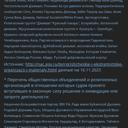
Тагьаля SHAM, АУМ Синрике, Муджахеды джамаата Ат-Тавхида Валь-Джихад,
Чистопольский Джамаат, Рохнамо ба суи давлати исломи, Террористическое
сообщество Сеть, Катиба Таухид валь-Джихад, Хайят Тахрир аш-Шам, Ахлю
Сунна Валь Джамаа, National Socialism/White Power, Артподготовка,
Религиозная группа “Джамаат “Красный пахарь”, Колумбайн, Хатлонский
джамаат, Мусульманская религиозная группа п. Кушкуль г. Оренбург,
Крымско-татарский добровольческий батальон имени Номана
Челебиджихана, Азов, Партия исламского возрождения Таджикистана,
Народная самооборона, Дуббайский джамаат, московская ячейка, Батал-
Хаджи Белхороев, Маньяки Культ Убийц, Молодёжь Которая Улыбается,
Легион Свобода России, Айдар, Русский добровольческий корпус
Источник:
http://nac.gov.ru/terroristicheskie-i-ekstremistskie-
organizacii-i-materialy.html
данные на
16.11.2023
* Перечень общественных объединений и религиозных
организаций в отношении которых судом принято
вступившее в законную силу решение о ликвидации или
запрете деятельности:
Национал-большевистская партия, ВЕК РА, Рада земли Кубанской Духовно
Родовой Державы Русь, Община Духовного Управления Асгардской Веси
Беловодья, Славянская Община Капища Веды Перуна, Мужская Духовная
Семинария Староверов-Инглингов, Нурджулар, К Богодержавию, Таблиги
Джамаат, Свидетели Иеговы, Русское национальное единство, Национал-