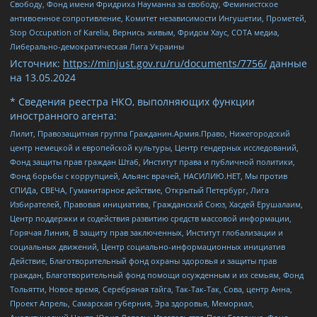
Свободу, Фонд имени Фридриха Науманна за свободу, Феминистское
антивоенное сопротивление, Комитет независимости Ингушетии, Прометей,
Stop Occupation of Karelia, Вернись живым, Фридом Хаус, СОТА медиа,
Либерально-демократическая Лига Украины
Источник:
https://minjust.gov.ru/ru/documents/7756/
данные
на
13.05.2024
* Сведения реестра НКО, выполняющих функции
иностранного агента:
Лилит, Правозащитная группа Гражданин.Армия.Право, Нижегородский
центр немецкой и европейской культуры, Центр гендерных исследований,
Фонд защиты прав граждан Штаб, Институт права и публичной политики,
Фонд борьбы с коррупцией, Альянс врачей, НАСИЛИЮ.НЕТ, Мы против
СПИДа, СВЕЧА, Гуманитарное действие, Открытый Петербург, Лига
Избирателей, Правовая инициатива, Гражданский Союз, Хасдей Ерушалаим,
Центр поддержки и содействия развитию средств массовой информации,
Горячая Линия, В защиту прав заключенных, Институт глобализации и
социальных движений, Центр социально-информационных инициатив
Действие, Благотворительный фонд охраны здоровья и защиты прав
граждан, Благотворительный фонд помощи осужденным и их семьям, Фонд
Тольятти, Новое время, Серебряная тайга, Так-Так-Так, Сова, центр Анна,
Проект Апрель, Самарская губерния, Эра здоровья, Мемориал,