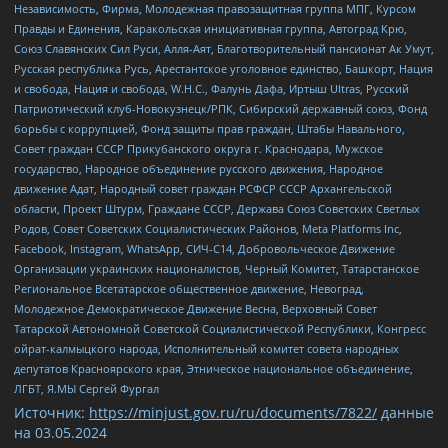
Независимость, Фирма, Молодежная правозащитная группа МПГ, Курсом
Правды и Единения, Каракольская инициативная группа, Автоград Крю,
Союз Славянских Сил Руси, Алля-Аят, Благотворительный пансионат Ак Умут,
Русская республика Русь, Арестантское уголовное единство, Башкорт, Нация
и свобода, Нация и свобода, W.H.С., Фалунь Дафа, Иртыш Ultras, Русский
Патриотический клуб-Новокузнецк/РПК, Сибирский державный союз, Фонд
борьбы с коррупцией, Фонд защиты прав граждан, Штабы Навального,
Совет граждан СССР Прикубанского округа г. Краснодара, Мужское
государство, Народное объединение русского движения, Народное
движение Адат, Народный совет граждан РСФСР СССР Архангельской
области, Проект Штурм, Граждане СССР, Держава Союз Советских Светлых
Родов, Совет Советских Социалистических Районов, Meta Platforms Inc,
Facebook, Instagram, WhatsApp, СИЧ-С14, Добровольческое Движение
Организации украинских националистов, Черный Комитет, Татарстанское
Региональное Всетатарское общественное движение, Невоград,
Молодежное Демократическое Движение Весна, Верховный Совет
Татарской Автономной Советской Социалистической Республики, Конгресс
ойрат-калмыцкого народа, Исполнительный комитет совета народных
депутатов Красноярского края, Этническое национальное объединение,
ЛГБТ, Я.МЫ Сергей Фургал
Источник:
https://minjust.gov.ru/ru/documents/7822/
данные
на
03.05.2024