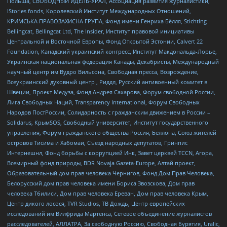
Польша, СВОБОДНЫЙ ИДЕЛЬ-УРАЛ, Ассоциация развития журналистики,
IStories fonds, Королевский Институт Международных Отношений,
КРИМСЬКА ПРАВОЗАХИСНА ГРУПА, Фонд имени Генриха Бёлля, Stichting
Bellingcat, Bellingcat Ltd, The Insider, Институт правовой инициативы
Центральной и Восточной Европы, Фонд Открытой Эстонии, Calvert 22
Foundation, Канадский украинский конгресс, Институт Макдональда-Лорье,
Украинская национальная федерация Канады, Декабристы, Международный
научный центр им Вудро Вильсона, Свободная пресса, Возрождение,
Всеукраинский духовный центр , Риддл, Русский антивоенный комитет в
Швеции, Проект Медуза, Фонд Андрея Сахарова, Форум свободной России,
Лига Свободных Наций, Transparеncy International, Форум Свободных
Народов ПостРоссии, Солидарность с гражданским движением в России –
Solidarus, КрымSOS, Свободный университет, Институт государственного
управления, Форум гражданского общества Россия, Беллона, Союз жителей
островов Тисима и Хабомаи, Съезд народных депутатов, Гринпис
Интернешнл, Фонд борьбы с коррупцией Инк, Завет церквей TCCN, Агора,
Всемирный фонд природы, BDR Novaja Gazeta-Europe, Алтай проект,
Образовательный дом прав человека Чернигов, Фонд Дом Прав Человека,
Белорусский дом прав человека имени Бориса Звозскова, Дом прав
человека Тбилиси, Дом прав человека Ереван, Дом прав человека Крым,
Центр дикого лосося, TVR Studios, ТВ Дождь, Центр европейских
исследований им Вилфрида Мартенса, Сетевое объединение журналистов
расследователей, АЛЛАТРА, За свободную Россию, Свободная Бурятия, Uralic,