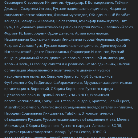
Семинария Староверов-Инглингов, Нурджулар, К Богодержавию, Таблиги
Джамаат, Свидетели Иеговы, Русское национальное единство, Национал-
социалистическое общество, Джамаат мувахидов, Объединенный Вилайат
Кабарды, Балкарии и Карачая, Союз славян, Ат-Такфир Валь-Хиджра, Пит
Буль, Национал-социалистическая рабочая партия России, Славянский союз,
Формат-18, Благородный Орден Дьявола, Армия воли народа,
Национальная Социалистическая Инициатива города Череповца, Духовно-
Родовая Держава Русь, Русское национальное единство, Древнерусской
Инглистической церкви Православных Староверов-Инглингов, Русский
общенациональный союз, Движение против нелегальной иммиграции,
Кровь и Честь, О свободе совести и о религиозных объединениях, Омская
организация общественного политического движения Русское
национальное единство, Северное Братство, Клуб Болельщиков
Футбольного Клуба Динамо, Файзрахманисты, Мусульманская религиозная
организация п. Боровский, Община Коренного Русского народа
Щелковского района, Правый сектор, УНА - УНСО, Украинская
повстанческая армия, Тризуб им. Степана Бандеры, Братство, Белый Крест,
Misanthropic division, Религиозное объединение последователей инглиизма,
Народная Социальная Инициатива, TulaSkins, Этнополитическое
объединение Русские, Русское национальное объединение Атака, Мечеть
Мирмамеда, Община Коренного Русского народа г. Астрахани, ВОЛЯ,
Меджлис крымскотатарского народа, Рубеж Севера, ТОЙС, О
противодействии экстремистской деятельности, РЕВТАТПОД, Артподготовка,