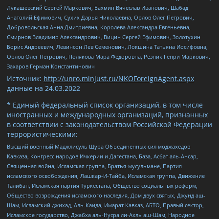
Лукашевский Сергей Маркович, Бахмин Вячеслав Иванович, Шабад
Анатолий Ефимович, Сухих Дарья Николаевна, Орлов Олег Петрович,
Добровольская Анна Дмитриевна, Королева Александра Евгеньевна,
Смирнов Владимир Александрович, Вицин Сергей Ефимович, Золотухин
Борис Андреевич, Левинсон Лев Семенович, Локшина Татьяна Иосифовна,
Орлов Олег Петрович, Полякова Мара Федоровна, Резник Генри Маркович,
Захаров Герман Константинович
Источник:
http://unro.minjust.ru/NKOForeignAgent.aspx
данные на
24.03.2022
* Единый федеральный список организаций, в том числе
иностранных и международных организаций, признанных
в соответствии с законодательством Российской Федерации
террористическими:
Высший военный Маджлисуль Шура Объединенных сил моджахедов
Кавказа, Конгресс народов Ичкерии и Дагестана, База, Асбат аль-Ансар,
Священная война, Исламская группа, Братья-мусульмане, Партия
исламского освобождения, Лашкар-И-Тайба, Исламская группа, Движение
Талибан, Исламская партия Туркестана, Общество социальных реформ,
Общество возрождения исламского наследия, Дом двух святых, Джунд аш-
Шам, Исламский джихад, Аль-Каида, Имарат Кавказ, АБТО, Правый сектор,
Исламское государство, Джабха аль-Нусра ли-Ахль аш-Шам, Народное