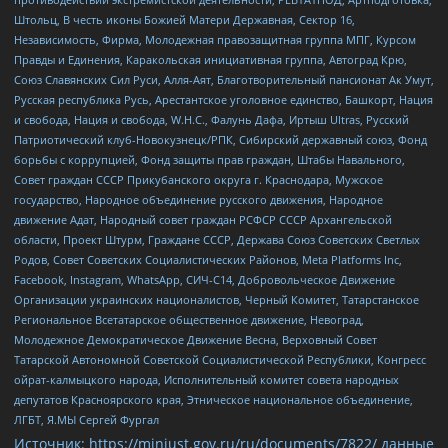
Штольц, В честь иконы Божией Матери Державная, Сектор 16,
Независимость, Фирма, Молодежная правозащитная группа МПГ, Курсом
Правды и Единения, Каракольская инициативная группа, Автоград Крю,
Союз Славянских Сил Руси, Алля-Аят, Благотворительный пансионат Ак Умут,
Русская республика Русь, Арестантское уголовное единство, Башкорт, Нация
и свобода, Нация и свобода, W.H.С., Фалунь Дафа, Иртыш Ultras, Русский
Патриотический клуб-Новокузнецк/РПК, Сибирский державный союз, Фонд
борьбы с коррупцией, Фонд защиты прав граждан, Штабы Навального,
Совет граждан СССР Прикубанского округа г. Краснодара, Мужское
государство, Народное объединение русского движения, Народное
движение Адат, Народный совет граждан РСФСР СССР Архангельской
области, Проект Штурм, Граждане СССР, Держава Союз Советских Светлых
Родов, Совет Советских Социалистических Районов, Meta Platforms Inc,
Facebook, Instagram, WhatsApp, СИЧ-С14, Добровольческое Движение
Организации украинских националистов, Черный Комитет, Татарстанское
Региональное Всетатарское общественное движение, Невоград,
Молодежное Демократическое Движение Весна, Верховный Совет
Татарской Автономной Советской Социалистической Республики, Конгресс
ойрат-калмыцкого народа, Исполнительный комитет совета народных
депутатов Красноярского края, Этническое национальное объединение,
ЛГБТ, Я.МЫ Сергей Фургал
Источник:
https://minjust.gov.ru/ru/documents/7822/
данные