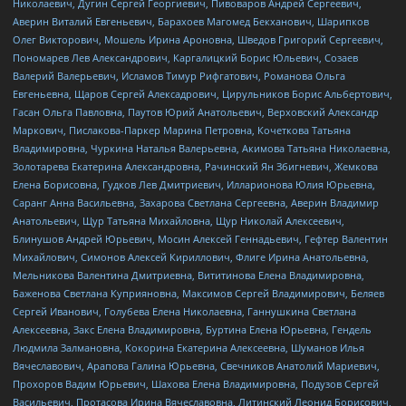
Николаевич, Дугин Сергей Георгиевич, Пивоваров Андрей Сергеевич,
Аверин Виталий Евгеньевич, Барахоев Магомед Бекханович, Шарипков
Олег Викторович, Мошель Ирина Ароновна, Шведов Григорий Сергеевич,
Пономарев Лев Александрович, Каргалицкий Борис Юльевич, Созаев
Валерий Валерьевич, Исламов Тимур Рифгатович, Романова Ольга
Евгеньевна, Щаров Сергей Алексадрович, Цирульников Борис Альбертович,
Гасан Ольга Павловна, Паутов Юрий Анатольевич, Верховский Александр
Маркович, Пислакова-Паркер Марина Петровна, Кочеткова Татьяна
Владимировна, Чуркина Наталья Валерьевна, Акимова Татьяна Николаевна,
Золотарева Екатерина Александровна, Рачинский Ян Збигневич, Жемкова
Елена Борисовна, Гудков Лев Дмитриевич, Илларионова Юлия Юрьевна,
Саранг Анна Васильевна, Захарова Светлана Сергеевна, Аверин Владимир
Анатольевич, Щур Татьяна Михайловна, Щур Николай Алексеевич,
Блинушов Андрей Юрьевич, Мосин Алексей Геннадьевич, Гефтер Валентин
Михайлович, Симонов Алексей Кириллович, Флиге Ирина Анатольевна,
Мельникова Валентина Дмитриевна, Вититинова Елена Владимировна,
Баженова Светлана Куприяновна, Максимов Сергей Владимирович, Беляев
Сергей Иванович, Голубева Елена Николаевна, Ганнушкина Светлана
Алексеевна, Закс Елена Владимировна, Буртина Елена Юрьевна, Гендель
Людмила Залмановна, Кокорина Екатерина Алексеевна, Шуманов Илья
Вячеславович, Арапова Галина Юрьевна, Свечников Анатолий Мариевич,
Прохоров Вадим Юрьевич, Шахова Елена Владимировна, Подузов Сергей
Васильевич, Протасова Ирина Вячеславовна, Литинский Леонид Борисович,