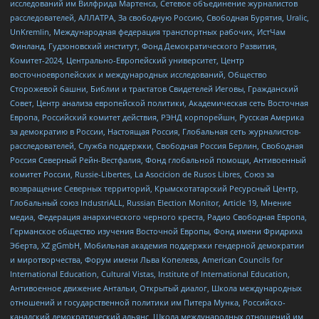
исследований им Вилфрида Мартенса, Сетевое объединение журналистов
расследователей, АЛЛАТРА, За свободную Россию, Свободная Бурятия, Uralic,
UnKremlin, Международная федерация транспортных рабочих, ИстЧам
Финланд, Гудзоновский институт, Фонд Демократического Развития,
Комитет-2024, Центрально-Европейский университет, Центр
восточноевропейских и международных исследований, Общество
Сторожевой башни, Библии и трактатов Свидетелей Иеговы, Гражданский
Совет, Центр анализа европейской политики, Академическая сеть Восточная
Европа, Российский комитет действия, РЭНД корпорейшн, Русская Америка
за демократию в России, Настоящая Россия, Глобальная сеть журналистов-
расследователей, Служба поддержки, Свободная Россия Берлин, Свободная
Россия Северный Рейн-Вестфалия, Фонд глобальной помощи, Антивоенный
комитет России, Russie-Libertes, La Asocicion de Rusos Libres, Союз за
возвращение Северных территорий, Крымскотатарский Ресурсный Центр,
Глобальный союз IndustriALL, Russian Election Monitor, Article 19, Мнение
медиа, Федерация анархического черного креста, Радио Свободная Европа,
Германское общество изучения Восточной Европы, Фонд имени Фридриха
Эберта, XZ gGmbH, Мобильная академия поддержки гендерной демократии
и миротворчества, Форум имени Льва Копелева, American Councils for
International Education, Cultural Vistas, Institute of International Education,
Антивоенное движение Антальи, Открытый диалог, Школа международных
отношений и государственной политики им Питера Мунка, Российско-
канадский демократический альянс, Школа международных отношений им