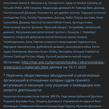
ополчение имени К. Минина и Д. Пожарского, Аджр от Аллаха Субхану уа
Тагьаля SHAM, АУМ Синрике, Муджахеды джамаата Ат-Тавхида Валь-Джихад,
Чистопольский Джамаат, Рохнамо ба суи давлати исломи, Террористическое
сообщество Сеть, Катиба Таухид валь-Джихад, Хайят Тахрир аш-Шам, Ахлю
Сунна Валь Джамаа, National Socialism/White Power, Артподготовка,
Религиозная группа “Джамаат “Красный пахарь”, Колумбайн, Хатлонский
джамаат, Мусульманская религиозная группа п. Кушкуль г. Оренбург,
Крымско-татарский добровольческий батальон имени Номана
Челебиджихана, Азов, Партия исламского возрождения Таджикистана,
Народная самооборона, Дуббайский джамаат, московская ячейка, Батал-
Хаджи Белхороев, Маньяки Культ Убийц, Молодёжь Которая Улыбается,
Легион Свобода России, Айдар, Русский добровольческий корпус
Источник:
http://nac.gov.ru/terroristicheskie-i-ekstremistskie-
organizacii-i-materialy.html
данные на
16.11.2023
* Перечень общественных объединений и религиозных
организаций в отношении которых судом принято
вступившее в законную силу решение о ликвидации или
запрете деятельности:
Национал-большевистская партия, ВЕК РА, Рада земли Кубанской Духовно
Родовой Державы Русь, Община Духовного Управления Асгардской Веси
Беловодья, Славянская Община Капища Веды Перуна, Мужская Духовная