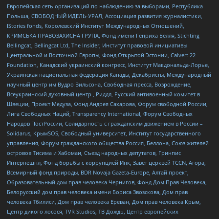
Европейская сеть организаций по наблюдению за выборами, Республика
Польша, СВОБОДНЫЙ ИДЕЛЬ-УРАЛ, Ассоциация развития журналистики,
IStories fonds, Королевский Институт Международных Отношений,
КРИМСЬКА ПРАВОЗАХИСНА ГРУПА, Фонд имени Генриха Бёлля, Stichting
Bellingcat, Bellingcat Ltd, The Insider, Институт правовой инициативы
Центральной и Восточной Европы, Фонд Открытой Эстонии, Calvert 22
Foundation, Канадский украинский конгресс, Институт Макдональда-Лорье,
Украинская национальная федерация Канады, Декабристы, Международный
научный центр им Вудро Вильсона, Свободная пресса, Возрождение,
Всеукраинский духовный центр , Риддл, Русский антивоенный комитет в
Швеции, Проект Медуза, Фонд Андрея Сахарова, Форум свободной России,
Лига Свободных Наций, Transparеncy International, Форум Свободных
Народов ПостРоссии, Солидарность с гражданским движением в России –
Solidarus, КрымSOS, Свободный университет, Институт государственного
управления, Форум гражданского общества Россия, Беллона, Союз жителей
островов Тисима и Хабомаи, Съезд народных депутатов, Гринпис
Интернешнл, Фонд борьбы с коррупцией Инк, Завет церквей TCCN, Агора,
Всемирный фонд природы, BDR Novaja Gazeta-Europe, Алтай проект,
Образовательный дом прав человека Чернигов, Фонд Дом Прав Человека,
Белорусский дом прав человека имени Бориса Звозскова, Дом прав
человека Тбилиси, Дом прав человека Ереван, Дом прав человека Крым,
Центр дикого лосося, TVR Studios, ТВ Дождь, Центр европейских