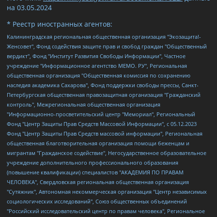
на
03.05.2024
* Реестр иностранных агентов:
Калининградская региональная общественная организация "Экозащита!-Женсовет", Фонд содействия защите прав и свобод граждан "Общественный вердикт", Фонд "Институт Развития Свободы Информации", Частное учреждение "Информационное агентство МЕМО. РУ", Региональная общественная организация "Общественная комиссия по сохранению наследия академика Сахарова", Фонд поддержки свободы прессы, Санкт-Петербургская общественная правозащитная организация "Гражданский контроль", Межрегиональная общественная организация "Информационно-просветительский центр "Мемориал", Региональный Фонд "Центр Защиты Прав Средств Массовой Информации", с 05.12.2023 Фонд "Центр Защиты Прав Средств массовой информации", Региональная общественная благотворительная организация помощи беженцам и мигрантам "Гражданское содействие", Негосударственное образовательное учреждение дополнительного профессионального образования (повышение квалификации) специалистов "АКАДЕМИЯ ПО ПРАВАМ ЧЕЛОВЕКА", Свердловская региональная общественная организация "Сутяжник", Автономная некоммерческая организация "Центр независимых социологических исследований", Союз общественных объединений "Российский исследовательский центр по правам человека", Региональное общественное учреждение научно-информационный центр "МЕМОРИАЛ", Некоммерческая организация "Фонд защиты гласности", Автономная некоммерческая организация "Институт прав человека", Городская общественная организация "Екатеринбургское общество "МЕМОРИАЛ", Городская общественная организация "Рязанское историко-просветительское и правозащитное общество "Мемориал" (Рязанский Мемориал), Челябинский региональный орган общественной самодеятельности – женское общественное объединение "Женщины Евразии", Челябинский региональный орган общественной самодеятельности "Уральская правозащитная группа", Фонд содействия защите здоровья и социальной справедливости имени Андрея Рылькова, Автономная Некоммерческая Организация "Аналитический Центр Юрия Левады", Автономная некоммерческая организация социальной поддержки населения "Проект Апрель", Региональная общественная организация помощи женщинам и детям, находящимся в кризисной ситуации "Информационно-методический центр "Анна", Фонд содействия развитию массовых коммуникаций и правовому просвещению "Так-так-Так", Фонд содействия устойчивому развитию "Серебряная тайга", Свердловский региональный общественный фонд социальных проектов "Новое время", "Idel.Реалии", Кавказ.Реалии, Крым.Реалии, Телеканал Настоящее Время, Татаро-башкирская служба Радио Свобода (Azatliq Radiosi), Радио Свободная Европа/Радио Свобода (PCE/PC), "Сибирь.Реалии", "Фактограф", Благотворительный фонд помощи осужденным и их семьям, Автономная некоммерческая организация "Институт глобализации и социальных движений", Фонд "В защиту прав заключенных", Частное учреждение "Центр поддержки и содействия развитию средств массовой информации", Пензенский региональный общественный благотворительный фонд "Гражданский союз", "Север.Реалии", Некоммерческая организация Фонд "Правовая инициатива", Общество с ограниченной ответственностью "Радио Свободная Европа/Радио Свобода", Чешское информационное агентство "MEDIUM-ORIENT", Красноярская региональная общественная организация "Мы против СПИДа", Камалягин Денис Николаевич, Маркелов Сергей Евгеньевич, Пономарев Лев Александрович, Савицкая Людмила Алексеевна, Автономная некоммерческая организация "Центр по работе с проблемой насилия "НАСИЛИЮ.НЕТ", Межрегиональный профессиональный союз работников здравоохранения "Альянс врачей", Юридическое лицо, зарегистрированное в Латвийской Республике, SIA "Medusa Project" (регистрационный номер 40103797863, дата регистрации 10.06.2014), Некоммерческая организация "Фонд по борьбе с коррупцией", Автономная некоммерческая организация "Институт права и публичной политики", Баданин Роман Сергеевич, Гликин Максим Александрович, Железнова Мария Михайловна, Лукьянова Юлия Сергеевна, Маетная Елизавета Витальевна, Маняхин Петр Борисович, Чуракова Ольга Владимировна, Ярош Юлия Петровна, Юридическое лицо "The Insider SIA", зарегистрированное в Риге, Латвийская Республика (дата регистрации 26.06.2015), являющееся администратором доменного имени интернет-издания "The Insider SIA", https://theins.ru, Постернак Алексей Евгеньевич, Рубин Михаил Аркадьевич, Анин Роман Александрович, Юридическое лицо Istories fonds, зарегистрированное в Латвийской Республике (регистрационный номер 50008295751, дата регистрации 24.02.2020), Великовский Дмитрий Александрович, Долинина Ирина Николаевна, Мароховская Алеся Алексеевна, Шлейнов Роман Юрьевич, Шмагун Олеся Валентиновна, Общество с ограниченной ответственностью "Альтаир 2021", Общество с ограниченной ответственностью "Вега 2021", Общество с ограниченной ответственностью "Главный редактор 2021", Общество с ограниченной ответственностью "Ромашки монолит", Важенков Артем Валерьевич, Ивановская областная общественная организация "Центр гендерных исследований", Гурман Юрий Альбертович, Медиапроект "ОВД-Инфо", Егоров Владимир Владимирович, Жилинский Владимир Александрович, Общество с ограниченной ответственностью "ЗП", Иванова София Юрьевна, Карезина Инна Павловна, Кильтау Екатерина Викторовна, Петров Алексей Викторович, Пискунов Сергей Евгеньевич, Смирнов Сергей Сергеевич, Тихонов Михаил Сергеевич, Общество с ограниченной ответственностью "ЖУРНАЛИСТ-ИНОСТРАННЫЙ АГЕНТ", Арапова Галина Юрьевна, Вольтская Татьяна Анатольевна, Американская компания "Mason G.E.S. Anonymous Foundation" (США), являющаяся владельцем интернет-издания https://mnews.world/, Компания "Stichting Bellingcat", зарегистрированная в Нидерландах (дата регистрации 11.07.2018), Захаров Андрей Вячеславович, Клепиковская Екатерина Дмитриевна, Общество с ограниченной ответственностью "МЕМО", Перл Роман Александрович, Симонов Евгений Алексеевич, Соловьева Елена Анатольевна, Сотников Даниил Владимирович, Сурначева Елизавета Дмитриевна, Автономная некоммерческая организация по защите прав человека и информированию населения "Якутия – Наше Мнение", Общество с ограниченной ответственностью "Москоу диджитал медиа", с 26.01.2023 Общество с ограниченной ответственностью "Чайка Белые сады", Ветошкина Валерия Валерьевна, Заговора Максим Александрович, Межрегиональное общественное движение "Российская ЛГБТ - сеть", Оленичев Максим Владимирович, Павлов Иван Юрьевич, Скворцова Елена Сергеевна, Общество с ограниченной ответственностью "Как бы инагент", Кочетков Игорь Викторович, Общество с ограниченной ответственностью "Честные выборы", Еланчик Олег Александрович, Общество с ограниченной ответственностью "Нобелевский призыв", Гималова Регина Эмилевна, Григорьев Андрей Валерьевич, Григорьева Алина Александровна, Ассоциация по содействию защите прав призывников, альтернативнослужащих и военнослужащих "Правозащитная группа "Гражданин.Армия.Право", Хисамова Регина Фаритовна, Автономная некоммерческая организация по реализации социально-правовых программ "Лилит", Дальневосточное общественное движение "Маяк", Санкт-Петербургская ЛГБТ-инициативная группа "Выход", Инициативная группа ЛГБТ+ "Реверс", Алексеев Андрей Викторович, Бекбулатова Таисия Львовна, Беляев Иван Михайлович, Владыкина Елена Сергеевна, Гельман Марат Александрович, Никульшина Вероника Юрьевна, Толоконникова Надежда Андреевна, Шендерович Виктор Анатольевич, Общество с ограниченной ответственностью "Данное сообщение", Общество с ограниченной ответственностью Издательский дом "Новая глава", Айнбиндер Александра Александровна, Московский комьюнити-центр для ЛГБТ+инициатив, Благотворительный фонд развития филантропии, Deutsche Welle (Германия, Kurt-Schumacher-Strasse 3, 53113 Bonn), Борзунова Мария Михайловна, Воробьев Виктор Викторович, Голубева Анна Львовна, Константинова Алла Михайловна, Малкова Ирина Владимировна, Мурадов Мурад Абдулгалимович, Осетинская Елизавета Николаевна, Понасенков Евгений Николаевич, Ганапольский Матвей Юрьевич, Киселев Евгений Алексеевич, Борухович Ирина Григорьевна, Дремин Иван Тимофеевич, Дубровский Дмитрий Викторович, Красноярская региональная общественная организация поддержки и развития альтернативных образовательных технологий и межкультурных коммуникаций "ИНТЕРРА", Маяковская Екатерина Алексеевна, Фейгин Марк Захарович, Филимонов Андрей Викторович, Дзугкоева Регина Николаевна, Доброхотов Роман Александрович, Дудь Юрий Александрович, Елкин Сергей Владимирович, Кругликов Кирилл Игоревич, Сабунаева Мария Леонидовна, Семенов Алексей Владимирович, Шаинян Карен Багратович, Шульман Екатерина Михайловна, Асафьев Артур Валерьевич, Вахштайн Виктор Семенович, Венедиктов Алексей Алексеевич, Лушникова Екатерина Евгеньевна, Волков Леонид Михайлович, Невзоров Александр Глебович, Пархоменко Сергей Борисович, Сироткин Ярослав Николаевич, Кара-Мурза Владимир Владимирович, Баранова Наталья Владимировна, Гозман Леонид Яковлевич, Кагарлицкий Борис Юльевич, Климарев Михаил Валерьевич, Милов Владимир Станиславович, Автономная некоммерческая организация Краснодарский центр современного искусства "Типография", Моргенштерн Алишер Тагирович, Соболь Любовь Эдуардовна, Общество с ограниченной ответственностью "ЛИЗА НОРМ", Каспаров Гарри Кимович, Ходорковский Михаил Борисович, Общество с ограниченной ответственностью "Апрельские тезисы", Данилович Ирина Брониславовна, Кашин Олег Владимирович, Петров Николай Владимирович, Пивоваров Алексей Владимирович, Соколов Михаил Владимирович, Цветкова Юлия Владимировна, Чичваркин Евгений Александрович, Комитет против пыток/Команда против пыток, Общество с ограниченной ответственностью "Первый научный", Общество с ограниченной ответственностью "Вертолет и ко", Белоцерковская Вероника Борисовна, Кац Максим Евгеньевич, Лазарева Татьяна Юрьевна, Шаведдинов Руслан Табризович, Яшин Илья Валерьевич, Общество с ограниченной ответственностью "Иноагент ААВ", Алешковский Дмитрий Петрович, Альбац Евгения Марковна, Быков Дмитрий Львович, Галямина Юлия Евгеньевна, Лойко Сергей Леонидович, Мартынов Кирилл Константинович, Медведев Сергей Александрович, Крашенинников Федор Геннадиевич, Гордеева Катерина Вл