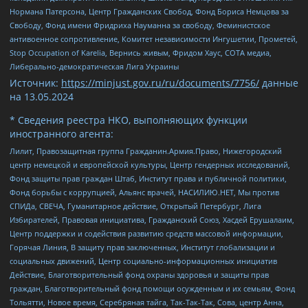
Нормана Патерсона, Центр Гражданских Свобод, Фонд Бориса Немцова за
Свободу, Фонд имени Фридриха Науманна за свободу, Феминистское
антивоенное сопротивление, Комитет независимости Ингушетии, Прометей,
Stop Occupation of Karelia, Вернись живым, Фридом Хаус, СОТА медиа,
Либерально-демократическая Лига Украины
Источник:
https://minjust.gov.ru/ru/documents/7756/
данные
на
13.05.2024
* Сведения реестра НКО, выполняющих функции
иностранного агента:
Лилит, Правозащитная группа Гражданин.Армия.Право, Нижегородский
центр немецкой и европейской культуры, Центр гендерных исследований,
Фонд защиты прав граждан Штаб, Институт права и публичной политики,
Фонд борьбы с коррупцией, Альянс врачей, НАСИЛИЮ.НЕТ, Мы против
СПИДа, СВЕЧА, Гуманитарное действие, Открытый Петербург, Лига
Избирателей, Правовая инициатива, Гражданский Союз, Хасдей Ерушалаим,
Центр поддержки и содействия развитию средств массовой информации,
Горячая Линия, В защиту прав заключенных, Институт глобализации и
социальных движений, Центр социально-информационных инициатив
Действие, Благотворительный фонд охраны здоровья и защиты прав
граждан, Благотворительный фонд помощи осужденным и их семьям, Фонд
Тольятти, Новое время, Серебряная тайга, Так-Так-Так, Сова, центр Анна,