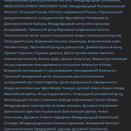
Национальный Демократический Институт Международных Отношений,
MEDIA DEVELOPMENT INVESTMENT FUND, Международный Республиканский
Институт, Открытая Россия, Институт современной России, Черноморский
фонд регионального сотрудничества, Европейская Платформа за
Демократические Выборы, Международный центр электоральных
исследований, Германский фонд Маршалла Соединенных Штатов,
Тихоокеанский центр защиты окружающей среды и природных ресурсов,
Свободная Россия, Всемирный конгресс украинцев, Атлантический совет,
Человек в беде, Европейский фонд за демократию, Джеймстаунский фонд,
Прожект Хармони, Родники дракона, Врачи против насильственного
извлечения органов, Фалунь Дафа, Друзья Фалуньгун, Фалуньгун, Коалиция
по расследованию преследования в отношении Фалуньгун в Китае,
Всемирная организация по расследованию преследований Фалуньгун,
Пражский гражданский центр, Ассоциация школ политических
исследований при Совете Европы, Центр либеральной современности,
Форум русскоязычных европейцев, Немецко-русский обмен, Бард колледж,
Европейский выбор, Фонд Ходорковского, Оксфордский российский фонд,
Фонд Будущее России, Компания свободы информации, Проект Медиа,
Международное партнерство за права человека, Духовное Управление
Евангельских Христиан Украинской Христианской Церкви, Новое
Поколение, Духовное Учебное Заведение Международный Библейский
Колледж, Международное христианское движение, Всемирный Институт
Саентологических Предприятий, Церковь Духовной Технологии,