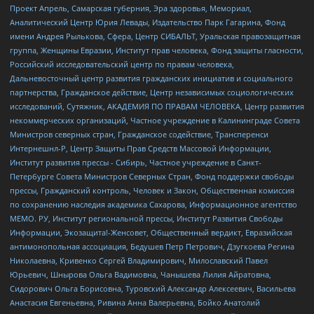
Проект Апрель, Самарская губерния, Эра здоровья, Мемориал,
Аналитический Центр Юрия Левады, Издательство Парк Гагарина, Фонд
имени Андрея Рылькова, Сфера, Центр СИБАЛЬТ, Уральская правозащитная
группа, Женщины Евразии, Институт прав человека, Фонд защиты гласности,
Российский исследовательский центр по правам человека,
Дальневосточный центр развития гражданских инициатив и социального
партнерства, Гражданское действие, Центр независимых социологических
исследований, Сутяжник, АКАДЕМИЯ ПО ПРАВАМ ЧЕЛОВЕКА, Центр развития
некоммерческих организаций, Частное учреждение в Калининграде Совета
Министров северных стран, Гражданское содействие, Трансперенси
Интернешнл-Р, Центр Защиты Прав Средств Массовой Информации,
Институт развития прессы - Сибирь, Частное учреждение в Санкт-
Петербурге Совета Министров Северных Стран, Фонд поддержки свободы
прессы, Гражданский контроль, Человек и Закон, Общественная комиссия
по сохранению наследия академика Сахарова, Информационное агентство
МЕМО. РУ, Институт региональной прессы, Институт Развития Свободы
Информации, Экозащита!-Женсовет, Общественный вердикт, Евразийская
антимонопольная ассоциация, Бедушев Петр Петрович, Дзугкоева Регина
Николаевна, Кривенко Сергей Владимирович, Милославский Павел
Юрьевич, Шнырова Ольга Вадимовна, Чанышева Лилия Айратовна,
Сидорович Ольга Борисовна, Туровский Александр Алексеевич, Васильева
Анастасия Евгеньевна, Ривина Анна Валерьевна, Бойко Анатолий