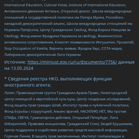
International Education, Cultural Vistas, Institute of International Education,
Антивоенное движение Антальи, Открытый диалог, Школа международных
отношений и государственной политики им Питера Мунка, Российско-
канадский демократический альянс, Школа международных отношений им
Нормана Патерсона, Центр Гражданских Свобод, Фонд Бориса Немцова за
Свободу, Фонд имени Фридриха Науманна за свободу, Феминистское
антивоенное сопротивление, Комитет независимости Ингушетии, Прометей,
Stop Occupation of Karelia, Вернись живым, Фридом Хаус, СОТА медиа,
Либерально-демократическая Лига Украины
Источник:
https://minjust.gov.ru/ru/documents/7756/
данные
на
13.05.2024
* Сведения реестра НКО, выполняющих функции
иностранного агента:
Лилит, Правозащитная группа Гражданин.Армия.Право, Нижегородский
центр немецкой и европейской культуры, Центр гендерных исследований,
Фонд защиты прав граждан Штаб, Институт права и публичной политики,
Фонд борьбы с коррупцией, Альянс врачей, НАСИЛИЮ.НЕТ, Мы против
СПИДа, СВЕЧА, Гуманитарное действие, Открытый Петербург, Лига
Избирателей, Правовая инициатива, Гражданский Союз, Хасдей Ерушалаим,
Центр поддержки и содействия развитию средств массовой информации,
Горячая Линия, В защиту прав заключенных, Институт глобализации и