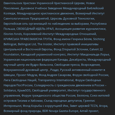
Евангельских Христиан Украинской Христианской Церкви, Новое
Поколение, Духовное Учебное Заведение Международный Библейский
Колледж, Международное христианское движение, Всемирный Институт
Саентологических Предприятий, Церковь Духовной Технологии,
Европейская сеть организаций по наблюдению за выборами, Республика
Польша, СВОБОДНЫЙ ИДЕЛЬ-УРАЛ, Ассоциация развития журналистики,
IStories fonds, Королевский Институт Международных Отношений,
КРИМСЬКА ПРАВОЗАХИСНА ГРУПА, Фонд имени Генриха Бёлля, Stichting
Bellingcat, Bellingcat Ltd, The Insider, Институт правовой инициативы
Центральной и Восточной Европы, Фонд Открытой Эстонии, Calvert 22
Foundation, Канадский украинский конгресс, Институт Макдональда-Лорье,
Украинская национальная федерация Канады, Декабристы, Международный
научный центр им Вудро Вильсона, Свободная пресса, Возрождение,
Всеукраинский духовный центр , Риддл, Русский антивоенный комитет в
Швеции, Проект Медуза, Фонд Андрея Сахарова, Форум свободной России,
Лига Свободных Наций, Transparеncy International, Форум Свободных
Народов ПостРоссии, Солидарность с гражданским движением в России –
Solidarus, КрымSOS, Свободный университет, Институт государственного
управления, Форум гражданского общества Россия, Беллона, Союз жителей
островов Тисима и Хабомаи, Съезд народных депутатов, Гринпис
Интернешнл, Фонд борьбы с коррупцией Инк, Завет церквей TCCN, Агора,
Всемирный фонд природы, BDR Novaja Gazeta-Europe, Алтай проект,