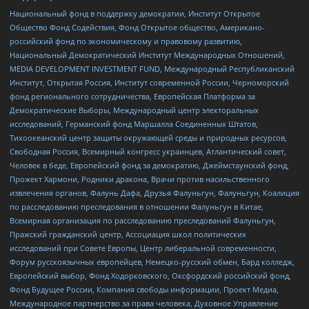
Национальный фонд в поддержку демократии, Институт Открытое
Общество Фонд Содействия, Фонд Открытое общество, Американо-
российский фонд по экономическому и правовому развитию,
Национальный Демократический Институт Международных Отношений,
MEDIA DEVELOPMENT INVESTMENT FUND, Международный Республиканский
Институт, Открытая Россия, Институт современной России, Черноморский
фонд регионального сотрудничества, Европейская Платформа за
Демократические Выборы, Международный центр электоральных
исследований, Германский фонд Маршалла Соединенных Штатов,
Тихоокеанский центр защиты окружающей среды и природных ресурсов,
Свободная Россия, Всемирный конгресс украинцев, Атлантический совет,
Человек в беде, Европейский фонд за демократию, Джеймстаунский фонд,
Прожект Хармони, Родники дракона, Врачи против насильственного
извлечения органов, Фалунь Дафа, Друзья Фалуньгун, Фалуньгун, Коалиция
по расследованию преследования в отношении Фалуньгун в Китае,
Всемирная организация по расследованию преследований Фалуньгун,
Пражский гражданский центр, Ассоциация школ политических
исследований при Совете Европы, Центр либеральной современности,
Форум русскоязычных европейцев, Немецко-русский обмен, Бард колледж,
Европейский выбор, Фонд Ходорковского, Оксфордский российский фонд,
Фонд Будущее России, Компания свободы информации, Проект Медиа,
Международное партнерство за права человека, Духовное Управление