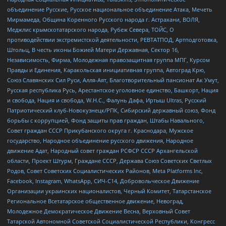
объединение Русские, Русское национальное объединение Атака, Мечеть
Мирмамеда, Община Коренного Русского народа г. Астрахани, ВОЛЯ,
Меджлис крымскотатарского народа, Рубеж Севера, ТОЙС, О
противодействии экстремистской деятельности, РЕВТАТПОД, Артподготовка,
Штольц, В честь иконы Божией Матери Державная, Сектор 16,
Независимость, Фирма, Молодежная правозащитная группа МПГ, Курсом
Правды и Единения, Каракольская инициативная группа, Автоград Крю,
Союз Славянских Сил Руси, Алля-Аят, Благотворительный пансионат Ак Умут,
Русская республика Русь, Арестантское уголовное единство, Башкорт, Нация
и свобода, Нация и свобода, W.H.С., Фалунь Дафа, Иртыш Ultras, Русский
Патриотический клуб-Новокузнецк/РПК, Сибирский державный союз, Фонд
борьбы с коррупцией, Фонд защиты прав граждан, Штабы Навального,
Совет граждан СССР Прикубанского округа г. Краснодара, Мужское
государство, Народное объединение русского движения, Народное
движение Адат, Народный совет граждан РСФСР СССР Архангельской
области, Проект Штурм, Граждане СССР, Держава Союз Советских Светлых
Родов, Совет Советских Социалистических Районов, Meta Platforms Inc,
Facebook, Instagram, WhatsApp, СИЧ-С14, Добровольческое Движение
Организации украинских националистов, Черный Комитет, Татарстанское
Региональное Всетатарское общественное движение, Невоград,
Молодежное Демократическое Движение Весна, Верховный Совет
Татарской Автономной Советской Социалистической Республики, Конгресс