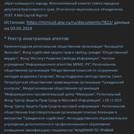
ойрат-калмыцкого народа, Исполнительный комитет совета народных
депутатов Красноярского края, Этническое национальное объединение,
ЛГБТ, Я.МЫ Сергей Фургал
Источник:
https://minjust.gov.ru/ru/documents/7822/
данные
на
03.05.2024
* Реестр иностранных агентов:
Калининградская региональная общественная организация "Экозащита!-Женсовет", Фонд содействия защите прав и свобод граждан "Общественный вердикт", Фонд "Институт Развития Свободы Информации", Частное учреждение "Информационное агентство МЕМО. РУ", Региональная общественная организация "Общественная комиссия по сохранению наследия академика Сахарова", Фонд поддержки свободы прессы, Санкт-Петербургская общественная правозащитная организация "Гражданский контроль", Межрегиональная общественная организация "Информационно-просветительский центр "Мемориал", Региональный Фонд "Центр Защиты Прав Средств Массовой Информации", с 05.12.2023 Фонд "Центр Защиты Прав Средств массовой информации", Региональная общественная благотворительная организация помощи беженцам и мигрантам "Гражданское содействие", Негосударственное образовательное учреждение дополнительного профессионального образования (повышение квалификации) специалистов "АКАДЕМИЯ ПО ПРАВАМ ЧЕЛОВЕКА", Свердловская региональная общественная организация "Сутяжник", Автономная некоммерческая организация "Центр независимых социологических исследований", Союз общественных объединений "Российский исследовательский центр по правам человека", Региональное общественное учреждение научно-информационный центр "МЕМОРИАЛ", Некоммерческая организация "Фонд защиты гласности", Автономная некоммерческая организация "Институт прав человека", Городская общественная организация "Екатеринбургское общество "МЕМОРИАЛ", Городская общественная организация "Рязанское историко-просветительское и правозащитное общество "Мемориал" (Рязанский Мемориал), Челябинский региональный орган общественной самодеятельности – женское общественное объединение "Женщины Евразии", Челябинский региональный орган общественной самодеятельности "Уральская правозащитная группа", Фонд содействия защите здоровья и социальной справедливости имени Андрея Рылькова, Автономная Некоммерческая Организация "Аналитический Центр Юрия Левады", Автономная некоммерческая организация социальной поддержки населения "Проект Апрель", Региональная общественная организация помощи женщинам и детям, находящимся в кризисной ситуации "Информационно-методический центр "Анна", Фонд содействия развитию массовых коммуникаций и правовому просвещению "Так-так-Так", Фонд содействия устойчивому развитию "Серебряная тайга", Свердловский региональный общественный фонд социальных проектов "Новое время", "Idel.Реалии", Кавказ.Реалии, Крым.Реалии, Телеканал Настоящее Время, Татаро-башкирская служба Радио Свобода (Azatliq Radiosi), Радио Свободная Европа/Радио Свобода (PCE/PC), "Сибирь.Реалии", "Фактограф", Благотворительный фонд помощи осужденным и их семьям, Автономная некоммерческая организация "Институт глобализации и социальных движений", Фонд "В защиту прав заключенных", Частное учреждение "Центр поддержки и содействия развитию средств массовой информации", Пензенский региональный общественный благотворительный фонд "Гражданский союз", "Север.Реалии", Некоммерческая организация Фонд "Правовая инициатива", Общество с ограниченной ответственностью "Радио Свободная Европа/Радио Свобода", Чешское информационное агентство "MEDIUM-ORIENT", Красноярская региональная общественная организация "Мы против СПИДа", Камалягин Денис Николаевич, Маркелов Сергей Евгеньевич, Пономарев Лев Александрович, Савицкая Людмила Алексеевна, Автономная некоммерческая организация "Центр по работе с проблемой насилия "НАСИЛИЮ.НЕТ", Межрегиональный профессиональный союз работников здравоохранения "Альянс врачей", Юридическое лицо, зарегистрированное в Латвийской Республике, SIA "Medusa Project" (регистрационный номер 40103797863, дата регистрации 10.06.2014), Некоммерческая организация "Фонд по борьбе с коррупцией", Автономная некоммерческая организация "Институт права и публичной политики", Баданин Роман Сергеевич, Гликин Максим Александрович, Железнова Мария Михайловна, Лукьянова Юлия Сергеевна, Маетная Елизавета Витальевна, Маняхин Петр Борисович, Чуракова Ольга Владимировна, Ярош Юлия Петровна, Юридическое лицо "The Insider SIA", зарегистрированное в Риге, Латвийская Республика (дата регистрации 26.06.2015), являющееся администратором доменного имени интернет-издания "The Insider SIA", https://theins.ru, Постернак Алексей Евгеньевич, Рубин Михаил Аркадьевич, Анин Роман Александрович, Юридическое лицо Istories fonds, зарегистрированное в Латвийской Республике (регистрационный номер 50008295751, дата регистрации 24.02.2020), Великовский Дмитрий Александрович, Долинина Ирина Николаевна, Мароховская Алеся Алексеевна, Шлейнов Роман Юрьевич, Шмагун Олеся Валентиновна, Общество с ограниченной ответственностью "Альтаир 2021", Общество с ограниченной ответственностью "Вега 2021", Общество с ограниченной ответственностью "Главный редактор 2021", Общество с ограниченной ответственностью "Ромашки монолит", Важенков Артем Валерьевич, Ивановская областная общественная организация "Центр гендерных исследований", Гурман Юрий Альбертович, Медиапроект "ОВД-Инфо", Егоров Владимир Владимирович, Жилинский Владимир Александрович, Общество с ограниченной ответственностью "ЗП", Иванова София Юрьевна, Карезина Инна Павловна, Кильтау Екатерина Викторовна, Петров Алексей Викторович, Пискунов Сергей Евгеньевич, Смирнов Сергей Сергеевич, Тихонов Михаил Сергеевич, Общество с ограниченной ответственностью "ЖУРНАЛИСТ-ИНОСТРАННЫЙ АГЕНТ", Арапова Галина Юрьевна, Вольтская Татьяна Анатольевна, Американская компания "Mason G.E.S. Anonymous Foundation" (США), являющаяся владельцем интернет-издания https://mnews.world/, Компания "Stichting Bellingcat", зарегистрированная в Нидерландах (дата регистрации 11.07.2018), Захаров Андрей Вячеславович, Клепиковская Екатерина Дмитриевна, Общество с ограниченной ответственностью "МЕМО", Перл Роман Александрович, Симонов Евгений Алексеевич, Соловьева Елена Анатольевна, Сотников Даниил Владимирович, Сурначева Елизавета Дмитриевна, Автономная некоммерческая организация по защите прав человека и информированию населения "Якутия – Наше Мнение", Общество с ограниченной ответственностью "Москоу диджитал медиа", с 26.01.2023 Общество с ограниченной ответственностью "Чайка Белые сады", Ветошкина Валерия Валерьевна, Заговора Максим Александрович, Межрегиональное общественное движение "Российская ЛГБТ - сеть", Оленичев Максим Владимирович, Павлов Иван Юрьевич, Скворцова Елена Сергеевна, Общество с ограниченной ответственностью "Как бы инагент", Кочетков Игорь Викторович, Общество с ограниченной ответственностью "Честные выборы", Еланчик Олег Александрович, Общество с ограниченной ответственностью "Нобелевский призыв", Гималова Регина Эмилевна, Григорьев Андрей Валерьевич, Григорьева Алина Александровна, Ассоциация по содействию защите прав призывников, альтернативнослужащих и военнослужащих "Правозащитная группа "Гражданин.Армия.Право", Хисамова Регина Фаритовна, Автономная некоммерческая организация по реализации социально-правовых программ "Лилит", Дальневосточное общественное движение "Маяк", Санкт-Петербургская ЛГБТ-инициативная группа "Выход", Инициативная группа ЛГБТ+ "Реверс", Алексеев Андрей Викторович, Бекбулатова Таисия Львовна, Беляев Иван Михайлович, Владыкина Елена Сергеевна, Гельман Марат Александрович, Никульшина Вероника Юрьевна, Толоконникова Надежда Андреевна, Шендерович Виктор Анатольевич, Общество с ограниченной ответственностью "Данное сообщение", Общество с ограниченной ответственностью Издательский дом "Новая глава", Айнбиндер Александра Александровна, Московский комьюнити-центр для ЛГБТ+инициатив, Благотворительный фонд развития филантропии, Deutsche Welle (Германия, Kurt-Schumacher-Strasse 3, 53113 Bonn), Борзунова Мария Михайловна, Воробьев Виктор Викторович, Голубева Анна Львовна, Константинова Алла Михайловна, Малкова Ирина Владимировна, Мурадов Мурад Абдулгалимович, Осетинская Елизавета Николаевна, Понасенков Евгений Николаевич, Ганапольский Матвей Юрьевич, Киселев Евгений Алексеевич, Борухович Ирина Григорьевна, Дремин Иван Тимофеевич, Дубровский Дмитрий Викторович, Красноярская региональная общественная организация поддержки и развития альтернативных образовательных технологий и межкультурных коммуникаций "ИНТЕРРА", Маяковская Екатерина Алексеевна, Фейгин Марк Захарович, Филимонов Андрей Викторович, Дзугкоева Регина Николаевна, Доброхотов Роман Александрович, Дудь Юрий Александрович, Елкин Сергей Владимирович, Кругликов Кирилл Игоревич, Сабунаева Мария Леонидовна, Семенов Алексей Владимирович, Шаинян Карен Багратович, Шульман Екатерина Михайловна, Асафьев Артур Валерьевич, Вахштайн Виктор Семенович, Венедиктов Алексей Алексеевич, Лушникова Екатерина Евгеньевна, Волков Леонид Михайлович, Невзоров Александр Глебович, Пархоменко Сергей Борисович, Сироткин Ярослав Николаевич, Кара-Мурза Владимир Владимирович, Баранова Наталья Владимировна, Гозман Леонид Яковлевич, Кагарлицкий Борис Юльевич, Климарев Михаил Валерьевич, Милов Владимир Станиславович, Автономная некоммерческая организация Краснодарский центр современного искусства "Типография", Моргенштерн Алишер Тагирович, Соболь Любовь Эдуардовна, Общество с ограниченной ответственностью "ЛИЗА НОРМ", Каспаров Гарри Кимович, Ходорковский Михаил Борисович, Общество с ограниченной ответственностью "Апрельские тезисы", Данилович Ирина Брониславовна, Кашин Олег Владимирович, Петров Николай Владимирович, Пивоваров Алексей Владимирович, Соколов Михаил Владимирович, Цветкова Юлия Владимировна, Чичваркин Евгений Александрович, Комитет против пыток/Команда против пыток, Общество с ограниченной ответственностью "Первый научный", Общество с ограниченной ответственностью "Вертолет и ко", Белоцерковская Вероника Борисовна, Кац Максим Евгеньевич, Лазарева Татьяна Юрьевна, Шаведдинов Руслан Табризович, Яшин Илья Валерьевич, Общество с ограниченной ответственностью "Иноагент ААВ", Алешковский Дмитрий Петрович, Альбац Евгения Марковна, Быков Дмитрий Львович, Галямина Юлия Евгеньевна, Лойко Сергей Леонидович, Мартынов Кирилл Константинович, Медведев Сергей Александрович, Крашенинников Федор Геннадиевич, Гордеева Катерина Вл