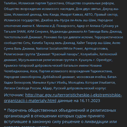
Талибан, Исламская партия Туркестана, Общество социальных реформ,
Общество возрождения исламского наследия, Дом двух святых, Джунд аш-
Шам, Исламский джихад, Аль-Каида, Имарат Кавказ, АБТО, Правый сектор,
Исламское государство, Джабха аль-Нусра ли-Ахль аш-Шам, Народное
ополчение имени К. Минина и Д. Пожарского, Аджр от Аллаха Субхану уа
Тагьаля SHAM, АУМ Синрике, Муджахеды джамаата Ат-Тавхида Валь-Джихад,
Чистопольский Джамаат, Рохнамо ба суи давлати исломи, Террористическое
сообщество Сеть, Катиба Таухид валь-Джихад, Хайят Тахрир аш-Шам, Ахлю
Сунна Валь Джамаа, National Socialism/White Power, Артподготовка,
Религиозная группа “Джамаат “Красный пахарь”, Колумбайн, Хатлонский
джамаат, Мусульманская религиозная группа п. Кушкуль г. Оренбург,
Крымско-татарский добровольческий батальон имени Номана
Челебиджихана, Азов, Партия исламского возрождения Таджикистана,
Народная самооборона, Дуббайский джамаат, московская ячейка, Батал-
Хаджи Белхороев, Маньяки Культ Убийц, Молодёжь Которая Улыбается,
Легион Свобода России, Айдар, Русский добровольческий корпус
Источник:
http://nac.gov.ru/terroristicheskie-i-ekstremistskie-
organizacii-i-materialy.html
данные на
16.11.2023
* Перечень общественных объединений и религиозных
организаций в отношении которых судом принято
вступившее в законную силу решение о ликвидации или