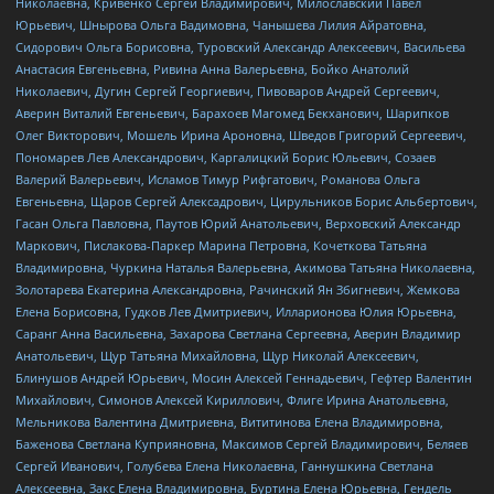
Николаевна, Кривенко Сергей Владимирович, Милославский Павел
Юрьевич, Шнырова Ольга Вадимовна, Чанышева Лилия Айратовна,
Сидорович Ольга Борисовна, Туровский Александр Алексеевич, Васильева
Анастасия Евгеньевна, Ривина Анна Валерьевна, Бойко Анатолий
Николаевич, Дугин Сергей Георгиевич, Пивоваров Андрей Сергеевич,
Аверин Виталий Евгеньевич, Барахоев Магомед Бекханович, Шарипков
Олег Викторович, Мошель Ирина Ароновна, Шведов Григорий Сергеевич,
Пономарев Лев Александрович, Каргалицкий Борис Юльевич, Созаев
Валерий Валерьевич, Исламов Тимур Рифгатович, Романова Ольга
Евгеньевна, Щаров Сергей Алексадрович, Цирульников Борис Альбертович,
Гасан Ольга Павловна, Паутов Юрий Анатольевич, Верховский Александр
Маркович, Пислакова-Паркер Марина Петровна, Кочеткова Татьяна
Владимировна, Чуркина Наталья Валерьевна, Акимова Татьяна Николаевна,
Золотарева Екатерина Александровна, Рачинский Ян Збигневич, Жемкова
Елена Борисовна, Гудков Лев Дмитриевич, Илларионова Юлия Юрьевна,
Саранг Анна Васильевна, Захарова Светлана Сергеевна, Аверин Владимир
Анатольевич, Щур Татьяна Михайловна, Щур Николай Алексеевич,
Блинушов Андрей Юрьевич, Мосин Алексей Геннадьевич, Гефтер Валентин
Михайлович, Симонов Алексей Кириллович, Флиге Ирина Анатольевна,
Мельникова Валентина Дмитриевна, Вититинова Елена Владимировна,
Баженова Светлана Куприяновна, Максимов Сергей Владимирович, Беляев
Сергей Иванович, Голубева Елена Николаевна, Ганнушкина Светлана
Алексеевна, Закс Елена Владимировна, Буртина Елена Юрьевна, Гендель