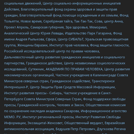
социальных движений, Центр социально-информационных инициатив
Действие, Благотворительный фонд охраны здоровья и защиты прав
граждан, Благотворительный фонд помощи осужденным и их семьям, Фонд
Тольятти, Новое время, Серебряная тайга, Так-Так-Так, Сова, центр Анна,
Проект Апрель, Самарская губерния, Эра здоровья, Мемориал,
Аналитический Центр Юрия Левады, Издательство Парк Гагарина, Фонд
имени Андрея Рылькова, Сфера, Центр СИБАЛЬТ, Уральская правозащитная
группа, Женщины Евразии, Институт прав человека, Фонд защиты гласности,
Российский исследовательский центр по правам человека,
Дальневосточный центр развития гражданских инициатив и социального
партнерства, Гражданское действие, Центр независимых социологических
исследований, Сутяжник, АКАДЕМИЯ ПО ПРАВАМ ЧЕЛОВЕКА, Центр развития
некоммерческих организаций, Частное учреждение в Калининграде Совета
Министров северных стран, Гражданское содействие, Трансперенси
Интернешнл-Р, Центр Защиты Прав Средств Массовой Информации,
Институт развития прессы - Сибирь, Частное учреждение в Санкт-
Петербурге Совета Министров Северных Стран, Фонд поддержки свободы
прессы, Гражданский контроль, Человек и Закон, Общественная комиссия
по сохранению наследия академика Сахарова, Информационное агентство
МЕМО. РУ, Институт региональной прессы, Институт Развития Свободы
Информации, Экозащита!-Женсовет, Общественный вердикт, Евразийская
антимонопольная ассоциация, Бедушев Петр Петрович, Дзугкоева Регина