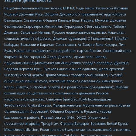
запрете деятельности:
Национал-большевистская партия, ВЕК РА, Рада земли Кубанской Духовно
Родовой Державы Русь, Община Духовного Управления Асгардской Веси
Беловодья, Славянская Община Капища Веды Перуна, Мужская Духовная
Семинария Староверов-Инглингов, Нурджулар, К Богодержавию, Таблиги
Джамаат, Свидетели Иеговы, Русское национальное единство, Национал-
социалистическое общество, Джамаат мувахидов, Объединенный Вилайат
Кабарды, Балкарии и Карачая, Союз славян, Ат-Такфир Валь-Хиджра, Пит
Буль, Национал-социалистическая рабочая партия России, Славянский союз,
Формат-18, Благородный Орден Дьявола, Армия воли народа,
Национальная Социалистическая Инициатива города Череповца, Духовно-
Родовая Держава Русь, Русское национальное единство, Древнерусской
Инглистической церкви Православных Староверов-Инглингов, Русский
общенациональный союз, Движение против нелегальной иммиграции,
Кровь и Честь, О свободе совести и о религиозных объединениях, Омская
организация общественного политического движения Русское
национальное единство, Северное Братство, Клуб Болельщиков
Футбольного Клуба Динамо, Файзрахманисты, Мусульманская религиозная
организация п. Боровский, Община Коренного Русского народа
Щелковского района, Правый сектор, УНА - УНСО, Украинская
повстанческая армия, Тризуб им. Степана Бандеры, Братство, Белый Крест,
Misanthropic division, Религиозное объединение последователей инглиизма,
Народная Социальная Инициатива, TulaSkins, Этнополитическое