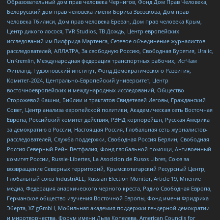
Образовательный дом прав человека Чернигов, Фонд Дом Прав Человека,
Белорусский дом прав человека имени Бориса Звозскова, Дом прав
человека Тбилиси, Дом прав человека Ереван, Дом прав человека Крым,
Центр дикого лосося, TVR Studios, ТВ Дождь, Центр европейских
исследований им Вилфрида Мартенса, Сетевое объединение журналистов
расследователей, АЛЛАТРА, За свободную Россию, Свободная Бурятия, Uralic,
UnKremlin, Международная федерация транспортных рабочих, ИстЧам
Финланд, Гудзоновский институт, Фонд Демократического Развития,
Комитет-2024, Центрально-Европейский университет, Центр
восточноевропейских и международных исследований, Общество
Сторожевой башни, Библии и трактатов Свидетелей Иеговы, Гражданский
Совет, Центр анализа европейской политики, Академическая сеть Восточная
Европа, Российский комитет действия, РЭНД корпорейшн, Русская Америка
за демократию в России, Настоящая Россия, Глобальная сеть журналистов-
расследователей, Служба поддержки, Свободная Россия Берлин, Свободная
Россия Северный Рейн-Вестфалия, Фонд глобальной помощи, Антивоенный
комитет России, Russie-Libertes, La Asocicion de Rusos Libres, Союз за
возвращение Северных территорий, Крымскотатарский Ресурсный Центр,
Глобальный союз IndustriALL, Russian Election Monitor, Article 19, Мнение
медиа, Федерация анархического черного креста, Радио Свободная Европа,
Германское общество изучения Восточной Европы, Фонд имени Фридриха
Эберта, XZ gGmbH, Мобильная академия поддержки гендерной демократии
и миротворчества, Форум имени Льва Копелева, American Councils for