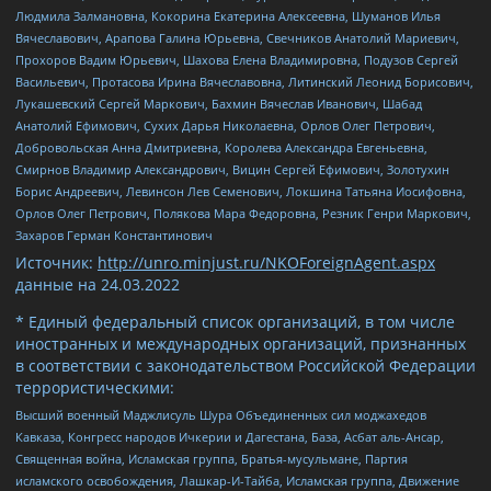
Людмила Залмановна, Кокорина Екатерина Алексеевна, Шуманов Илья
Вячеславович, Арапова Галина Юрьевна, Свечников Анатолий Мариевич,
Прохоров Вадим Юрьевич, Шахова Елена Владимировна, Подузов Сергей
Васильевич, Протасова Ирина Вячеславовна, Литинский Леонид Борисович,
Лукашевский Сергей Маркович, Бахмин Вячеслав Иванович, Шабад
Анатолий Ефимович, Сухих Дарья Николаевна, Орлов Олег Петрович,
Добровольская Анна Дмитриевна, Королева Александра Евгеньевна,
Смирнов Владимир Александрович, Вицин Сергей Ефимович, Золотухин
Борис Андреевич, Левинсон Лев Семенович, Локшина Татьяна Иосифовна,
Орлов Олег Петрович, Полякова Мара Федоровна, Резник Генри Маркович,
Захаров Герман Константинович
Источник:
http://unro.minjust.ru/NKOForeignAgent.aspx
данные на
24.03.2022
* Единый федеральный список организаций, в том числе
иностранных и международных организаций, признанных
в соответствии с законодательством Российской Федерации
террористическими:
Высший военный Маджлисуль Шура Объединенных сил моджахедов
Кавказа, Конгресс народов Ичкерии и Дагестана, База, Асбат аль-Ансар,
Священная война, Исламская группа, Братья-мусульмане, Партия
исламского освобождения, Лашкар-И-Тайба, Исламская группа, Движение