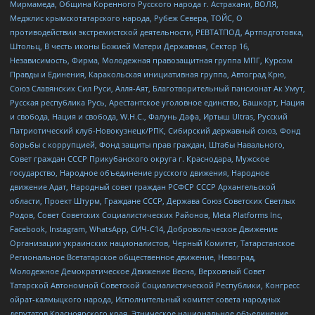
Мирмамеда, Община Коренного Русского народа г. Астрахани, ВОЛЯ,
Меджлис крымскотатарского народа, Рубеж Севера, ТОЙС, О
противодействии экстремистской деятельности, РЕВТАТПОД, Артподготовка,
Штольц, В честь иконы Божией Матери Державная, Сектор 16,
Независимость, Фирма, Молодежная правозащитная группа МПГ, Курсом
Правды и Единения, Каракольская инициативная группа, Автоград Крю,
Союз Славянских Сил Руси, Алля-Аят, Благотворительный пансионат Ак Умут,
Русская республика Русь, Арестантское уголовное единство, Башкорт, Нация
и свобода, Нация и свобода, W.H.С., Фалунь Дафа, Иртыш Ultras, Русский
Патриотический клуб-Новокузнецк/РПК, Сибирский державный союз, Фонд
борьбы с коррупцией, Фонд защиты прав граждан, Штабы Навального,
Совет граждан СССР Прикубанского округа г. Краснодара, Мужское
государство, Народное объединение русского движения, Народное
движение Адат, Народный совет граждан РСФСР СССР Архангельской
области, Проект Штурм, Граждане СССР, Держава Союз Советских Светлых
Родов, Совет Советских Социалистических Районов, Meta Platforms Inc,
Facebook, Instagram, WhatsApp, СИЧ-С14, Добровольческое Движение
Организации украинских националистов, Черный Комитет, Татарстанское
Региональное Всетатарское общественное движение, Невоград,
Молодежное Демократическое Движение Весна, Верховный Совет
Татарской Автономной Советской Социалистической Республики, Конгресс
ойрат-калмыцкого народа, Исполнительный комитет совета народных
депутатов Красноярского края, Этническое национальное объединение,