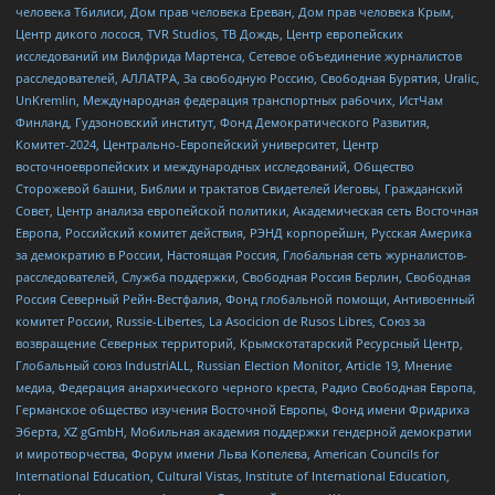
человека Тбилиси, Дом прав человека Ереван, Дом прав человека Крым,
Центр дикого лосося, TVR Studios, ТВ Дождь, Центр европейских
исследований им Вилфрида Мартенса, Сетевое объединение журналистов
расследователей, АЛЛАТРА, За свободную Россию, Свободная Бурятия, Uralic,
UnKremlin, Международная федерация транспортных рабочих, ИстЧам
Финланд, Гудзоновский институт, Фонд Демократического Развития,
Комитет-2024, Центрально-Европейский университет, Центр
восточноевропейских и международных исследований, Общество
Сторожевой башни, Библии и трактатов Свидетелей Иеговы, Гражданский
Совет, Центр анализа европейской политики, Академическая сеть Восточная
Европа, Российский комитет действия, РЭНД корпорейшн, Русская Америка
за демократию в России, Настоящая Россия, Глобальная сеть журналистов-
расследователей, Служба поддержки, Свободная Россия Берлин, Свободная
Россия Северный Рейн-Вестфалия, Фонд глобальной помощи, Антивоенный
комитет России, Russie-Libertes, La Asocicion de Rusos Libres, Союз за
возвращение Северных территорий, Крымскотатарский Ресурсный Центр,
Глобальный союз IndustriALL, Russian Election Monitor, Article 19, Мнение
медиа, Федерация анархического черного креста, Радио Свободная Европа,
Германское общество изучения Восточной Европы, Фонд имени Фридриха
Эберта, XZ gGmbH, Мобильная академия поддержки гендерной демократии
и миротворчества, Форум имени Льва Копелева, American Councils for
International Education, Cultural Vistas, Institute of International Education,