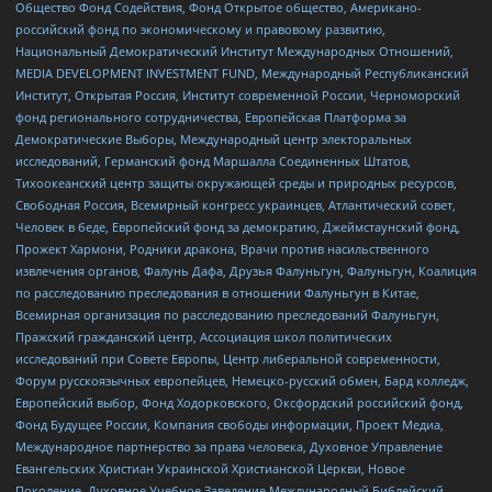
Общество Фонд Содействия, Фонд Открытое общество, Американо-
российский фонд по экономическому и правовому развитию,
Национальный Демократический Институт Международных Отношений,
MEDIA DEVELOPMENT INVESTMENT FUND, Международный Республиканский
Институт, Открытая Россия, Институт современной России, Черноморский
фонд регионального сотрудничества, Европейская Платформа за
Демократические Выборы, Международный центр электоральных
исследований, Германский фонд Маршалла Соединенных Штатов,
Тихоокеанский центр защиты окружающей среды и природных ресурсов,
Свободная Россия, Всемирный конгресс украинцев, Атлантический совет,
Человек в беде, Европейский фонд за демократию, Джеймстаунский фонд,
Прожект Хармони, Родники дракона, Врачи против насильственного
извлечения органов, Фалунь Дафа, Друзья Фалуньгун, Фалуньгун, Коалиция
по расследованию преследования в отношении Фалуньгун в Китае,
Всемирная организация по расследованию преследований Фалуньгун,
Пражский гражданский центр, Ассоциация школ политических
исследований при Совете Европы, Центр либеральной современности,
Форум русскоязычных европейцев, Немецко-русский обмен, Бард колледж,
Европейский выбор, Фонд Ходорковского, Оксфордский российский фонд,
Фонд Будущее России, Компания свободы информации, Проект Медиа,
Международное партнерство за права человека, Духовное Управление
Евангельских Христиан Украинской Христианской Церкви, Новое
Поколение, Духовное Учебное Заведение Международный Библейский