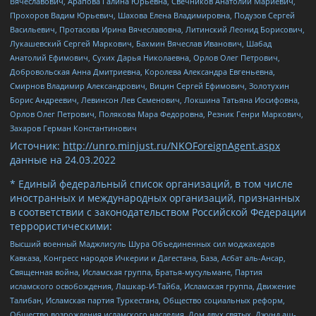
Вячеславович, Арапова Галина Юрьевна, Свечников Анатолий Мариевич,
Прохоров Вадим Юрьевич, Шахова Елена Владимировна, Подузов Сергей
Васильевич, Протасова Ирина Вячеславовна, Литинский Леонид Борисович,
Лукашевский Сергей Маркович, Бахмин Вячеслав Иванович, Шабад
Анатолий Ефимович, Сухих Дарья Николаевна, Орлов Олег Петрович,
Добровольская Анна Дмитриевна, Королева Александра Евгеньевна,
Смирнов Владимир Александрович, Вицин Сергей Ефимович, Золотухин
Борис Андреевич, Левинсон Лев Семенович, Локшина Татьяна Иосифовна,
Орлов Олег Петрович, Полякова Мара Федоровна, Резник Генри Маркович,
Захаров Герман Константинович
Источник:
http://unro.minjust.ru/NKOForeignAgent.aspx
данные на
24.03.2022
* Единый федеральный список организаций, в том числе
иностранных и международных организаций, признанных
в соответствии с законодательством Российской Федерации
террористическими:
Высший военный Маджлисуль Шура Объединенных сил моджахедов
Кавказа, Конгресс народов Ичкерии и Дагестана, База, Асбат аль-Ансар,
Священная война, Исламская группа, Братья-мусульмане, Партия
исламского освобождения, Лашкар-И-Тайба, Исламская группа, Движение
Талибан, Исламская партия Туркестана, Общество социальных реформ,
Общество возрождения исламского наследия, Дом двух святых, Джунд аш-