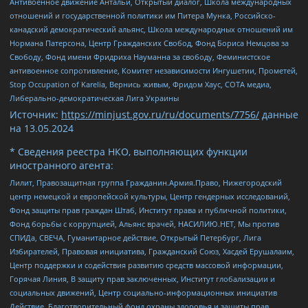
Антивоенное движение Антальи, Открытый диалог, Школа международных
отношений и государственной политики им Питера Мунка, Российско-
канадский демократический альянс, Школа международных отношений им
Нормана Патерсона, Центр Гражданских Свобод, Фонд Бориса Немцова за
Свободу, Фонд имени Фридриха Науманна за свободу, Феминистское
антивоенное сопротивление, Комитет независимости Ингушетии, Прометей,
Stop Occupation of Karelia, Вернись живым, Фридом Хаус, СОТА медиа,
Либерально-демократическая Лига Украины
Источник:
https://minjust.gov.ru/ru/documents/7756/
данные
на
13.05.2024
* Сведения реестра НКО, выполняющих функции
иностранного агента:
Лилит, Правозащитная группа Гражданин.Армия.Право, Нижегородский
центр немецкой и европейской культуры, Центр гендерных исследований,
Фонд защиты прав граждан Штаб, Институт права и публичной политики,
Фонд борьбы с коррупцией, Альянс врачей, НАСИЛИЮ.НЕТ, Мы против
СПИДа, СВЕЧА, Гуманитарное действие, Открытый Петербург, Лига
Избирателей, Правовая инициатива, Гражданский Союз, Хасдей Ерушалаим,
Центр поддержки и содействия развитию средств массовой информации,
Горячая Линия, В защиту прав заключенных, Институт глобализации и
социальных движений, Центр социально-информационных инициатив
Действие, Благотворительный фонд охраны здоровья и защиты прав