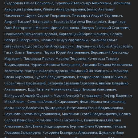
Сидорович Ольга Борисовна, Туровский Александр Алексеевич, Васильева
Анастасия Евгеньевна, Ривина Анна Валерьевна, Бойко Анатолий
Николаевич, Дугин Сергей Георгиевич, Пивоваров Андрей Сергеевич,
Аверин Виталий Евгеньевич, Барахоев Магомед Бекханович, Шарипков
Олег Викторович, Мошель Ирина Ароновна, Шведов Григорий Сергеевич,
Пономарев Лев Александрович, Каргалицкий Борис Юльевич, Созаев
Валерий Валерьевич, Исламов Тимур Рифгатович, Романова Ольга
Евгеньевна, Щаров Сергей Алексадрович, Цирульников Борис Альбертович,
Гасан Ольга Павловна, Паутов Юрий Анатольевич, Верховский Александр
Маркович, Пислакова-Паркер Марина Петровна, Кочеткова Татьяна
Владимировна, Чуркина Наталья Валерьевна, Акимова Татьяна Николаевна,
Золотарева Екатерина Александровна, Рачинский Ян Збигневич, Жемкова
Елена Борисовна, Гудков Лев Дмитриевич, Илларионова Юлия Юрьевна,
Саранг Анна Васильевна, Захарова Светлана Сергеевна, Аверин Владимир
Анатольевич, Щур Татьяна Михайловна, Щур Николай Алексеевич,
Блинушов Андрей Юрьевич, Мосин Алексей Геннадьевич, Гефтер Валентин
Михайлович, Симонов Алексей Кириллович, Флиге Ирина Анатольевна,
Мельникова Валентина Дмитриевна, Вититинова Елена Владимировна,
Баженова Светлана Куприяновна, Максимов Сергей Владимирович, Беляев
Сергей Иванович, Голубева Елена Николаевна, Ганнушкина Светлана
Алексеевна, Закс Елена Владимировна, Буртина Елена Юрьевна, Гендель
Людмила Залмановна, Кокорина Екатерина Алексеевна, Шуманов Илья