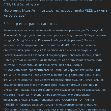
ЛГБТ, Я.МЫ Сергей Фургал
Источник:
https://minjust.gov.ru/ru/documents/7822/
данные
на
03.05.2024
* Реестр иностранных агентов:
Калининградская региональная общественная организация "Экозащита!-Женсовет", Фонд содействия защите прав и свобод граждан "Общественный вердикт", Фонд "Институт Развития Свободы Информации", Частное учреждение "Информационное агентство МЕМО. РУ", Региональная общественная организация "Общественная комиссия по сохранению наследия академика Сахарова", Фонд поддержки свободы прессы, Санкт-Петербургская общественная правозащитная организация "Гражданский контроль", Межрегиональная общественная организация "Информационно-просветительский центр "Мемориал", Региональный Фонд "Центр Защиты Прав Средств Массовой Информации", с 05.12.2023 Фонд "Центр Защиты Прав Средств массовой информации", Региональная общественная благотворительная организация помощи беженцам и мигрантам "Гражданское содействие", Негосударственное образовательное учреждение дополнительного профессионального образования (повышение квалификации) специалистов "АКАДЕМИЯ ПО ПРАВАМ ЧЕЛОВЕКА", Свердловская региональная общественная организация "Сутяжник", Автономная некоммерческая организация "Центр независимых социологических исследований", Союз общественных объединений "Российский исследовательский центр по правам человека", Региональное общественное учреждение научно-информационный центр "МЕМОРИАЛ", Некоммерческая организация "Фонд защиты гласности", Автономная некоммерческая организация "Институт прав человека", Городская общественная организация "Екатеринбургское общество "МЕМОРИАЛ", Городская общественная организация "Рязанское историко-просветительское и правозащитное общество "Мемориал" (Рязанский Мемориал), Челябинский региональный орган общественной самодеятельности – женское общественное объединение "Женщины Евразии", Челябинский региональный орган общественной самодеятельности "Уральская правозащитная группа", Фонд содействия защите здоровья и социальной справедливости имени Андрея Рылькова, Автономная Некоммерческая Организация "Аналитический Центр Юрия Левады", Автономная некоммерческая организация социальной поддержки населения "Проект Апрель", Региональная общественная организация помощи женщинам и детям, находящимся в кризисной ситуации "Информационно-методический центр "Анна", Фонд содействия развитию массовых коммуникаций и правовому просвещению "Так-так-Так", Фонд содействия устойчивому развитию "Серебряная тайга", Свердловский региональный общественный фонд социальных проектов "Новое время", "Idel.Реалии", Кавказ.Реалии, Крым.Реалии, Телеканал Настоящее Время, Татаро-башкирская служба Радио Свобода (Azatliq Radiosi), Радио Свободная Европа/Радио Свобода (PCE/PC), "Сибирь.Реалии", "Фактограф", Благотворительный фонд помощи осужденным и их семьям, Автономная некоммерческая организация "Институт глобализации и социальных движений", Фонд "В защиту прав заключенных", Частное учреждение "Центр поддержки и содействия развитию средств массовой информации", Пензенский региональный общественный благотворительный фонд "Гражданский союз", "Север.Реалии", Некоммерческая организация Фонд "Правовая инициатива", Общество с ограниченной ответственностью "Радио Свободная Европа/Радио Свобода", Чешское информационное агентство "MEDIUM-ORIENT", Красноярская региональная общественная организация "Мы против СПИДа", Камалягин Денис Николаевич, Маркелов Сергей Евгеньевич, Пономарев Лев Александрович, Савицкая Людмила Алексеевна, Автономная некоммерческая организация "Центр по работе с проблемой насилия "НАСИЛИЮ.НЕТ", Межрегиональный профессиональный союз работников здравоохранения "Альянс врачей", Юридическое лицо, зарегистрированное в Латвийской Республике, SIA "Medusa Project" (регистрационный номер 40103797863, дата регистрации 10.06.2014), Некоммерческая организация "Фонд по борьбе с коррупцией", Автономная некоммерческая организация "Институт права и публичной политики", Баданин Роман Сергеевич, Гликин Максим Александрович, Железнова Мария Михайловна, Лукьянова Юлия Сергеевна, Маетная Елизавета Витальевна, Маняхин Петр Борисович, Чуракова Ольга Владимировна, Ярош Юлия Петровна, Юридическое лицо "The Insider SIA", зарегистрированное в Риге, Латвийская Республика (дата регистрации 26.06.2015), являющееся администратором доменного имени интернет-издания "The Insider SIA", https://theins.ru, Постернак Алексей Евгеньевич, Рубин Михаил Аркадьевич, Анин Роман Александрович, Юридическое лицо Istories fonds, зарегистрированное в Латвийской Республике (регистрационный номер 50008295751, дата регистрации 24.02.2020), Великовский Дмитрий Александрович, Долинина Ирина Николаевна, Мароховская Алеся Алексеевна, Шлейнов Роман Юрьевич, Шмагун Олеся Валентиновна, Общество с ограниченной ответственностью "Альтаир 2021", Общество с ограниченной ответственностью "Вега 2021", Общество с ограниченной ответственностью "Главный редактор 2021", Общество с ограниченной ответственностью "Ромашки монолит", Важенков Артем Валерьевич, Ивановская областная общественная организация "Центр гендерных исследований", Гурман Юрий Альбертович, Медиапроект "ОВД-Инфо", Егоров Владимир Владимирович, Жилинский Владимир Александрович, Общество с ограниченной ответственностью "ЗП", Иванова София Юрьевна, Карезина Инна Павловна, Кильтау Екатерина Викторовна, Петров Алексей Викторович, Пискунов Сергей Евгеньевич, Смирнов Сергей Сергеевич, Тихонов Михаил Сергеевич, Общество с ограниченной ответственностью "ЖУРНАЛИСТ-ИНОСТРАННЫЙ АГЕНТ", Арапова Галина Юрьевна, Вольтская Татьяна Анатольевна, Американская компания "Mason G.E.S. Anonymous Foundation" (США), являющаяся владельцем интернет-издания https://mnews.world/, Компания "Stichting Bellingcat", зарегистрированная в Нидерландах (дата регистрации 11.07.2018), Захаров Андрей Вячеславович, Клепиковская Екатерина Дмитриевна, Общество с ограниченной ответственностью "МЕМО", Перл Роман Александрович, Симонов Евгений Алексеевич, Соловьева Елена Анатольевна, Сотников Даниил Владимирович, Сурначева Елизавета Дмитриевна, Автономная некоммерческая организация по защите прав человека и информированию населения "Якутия – Наше Мнение", Общество с ограниченной ответственностью "Москоу диджитал медиа", с 26.01.2023 Общество с ограниченной ответственностью "Чайка Белые сады", Ветошкина Валерия Валерьевна, Заговора Максим Александрович, Межрегиональное общественное движение "Российская ЛГБТ - сеть", Оленичев Максим Владимирович, Павлов Иван Юрьевич, Скворцова Елена Сергеевна, Общество с ограниченной ответственностью "Как бы инагент", Кочетков Игорь Викторович, Общество с ограниченной ответственностью "Честные выборы", Еланчик Олег Александрович, Общество с ограниченной ответственностью "Нобелевский призыв", Гималова Регина Эмилевна, Григорьев Андрей Валерьевич, Григорьева Алина Александровна, Ассоциация по содействию защите прав призывников, альтернативнослужащих и военнослужащих "Правозащитная группа "Гражданин.Армия.Право", Хисамова Регина Фаритовна, Автономная некоммерческая организация по реализации социально-правовых программ "Лилит", Дальневосточное общественное движение "Маяк", Санкт-Петербургская ЛГБТ-инициативная группа "Выход", Инициативная группа ЛГБТ+ "Реверс", Алексеев Андрей Викторович, Бекбулатова Таисия Львовна, Беляев Иван Михайлович, Владыкина Елена Сергеевна, Гельман Марат Александрович, Никульшина Вероника Юрьевна, Толоконникова Надежда Андреевна, Шендерович Виктор Анатольевич, Общество с ограниченной ответственностью "Данное сообщение", Общество с ограниченной ответственностью Издательский дом "Новая глава", Айнбиндер Александра Александровна, Московский комьюнити-центр для ЛГБТ+инициатив, Благотворительный фонд развития филантропии, Deutsche Welle (Германия, Kurt-Schumacher-Strasse 3, 53113 Bonn), Борзунова Мария Михайловна, Воробьев Виктор Викторович, Голубева Анна Львовна, Константинова Алла Михайловна, Малкова Ирина Владимировна, Мурадов Мурад Абдулгалимович, Осетинская Елизавета Николаевна, Понасенков Евгений Николаевич, Ганапольский Матвей Юрьевич, Киселев Евгений Алексеевич, Борухович Ирина Григорьевна, Дремин Иван Тимофеевич, Дубровский Дмитрий Викторович, Красноярская региональная общественная организация поддержки и развития альтернативных образовательных технологий и межкультурных коммуникаций "ИНТЕРРА", Маяковская Екатерина Алексеевна, Фейгин Марк Захарович, Филимонов Андрей Викторович, Дзугкоева Регина Николаевна, Доброхотов Роман Александрович, Дудь Юрий Александрович, Елкин Сергей Владимирович, Кругликов Кирилл Игоревич, Сабунаева Мария Леонидовна, Семенов Алексей Владимирович, Шаинян Карен Багратович, Шульман Екатерина Михайловна, Асафьев Артур Валерьевич, Вахштайн Виктор Семенович, Венедиктов Алексей Алексеевич, Лушникова Екатерина Евгеньевна, Волков Леонид Михайлович, Невзоров Александр Глебович, Пархоменко Сергей Борисович, Сироткин Ярослав Николаевич, Кара-Мурза Владимир Владимирович, Баранова Наталья Владимировна, Гозман Леонид Яковлевич, Кагарлицкий Борис Юльевич, Климарев Михаил Валерьевич, Милов Владимир Станиславович, Автономная некоммерческая организация Краснодарский центр современного искусства "Типография", Моргенштерн Алишер Тагирович, Соболь Любовь Эдуардовна, Общество с ограниченной ответственностью "ЛИЗА НОРМ", Каспаров Гарри Кимович, Ходорковский Михаил Борисович, Общество с ограниченной ответственностью "Апрельские тезисы", Данилович Ирина Брониславовна, Кашин Олег Владимирович, Петров Николай Владимирович, Пивоваров Алексей Владимирович, Соколов Михаил Владимирович, Цветкова Юлия Владимировна, Чичваркин Евгений Александрович, Комитет против пыток/Команда против пыток, Общество с ограниченной ответственностью "Первый научный", Общество с ограниченной ответственностью "Вертолет и ко", Белоцерковская Вероника Борисовна, Кац Максим Евгеньевич, Лазарева Татьяна Юрьевна, Шаведдинов Руслан Табризович, Яшин Илья Валерьевич, Общество с ограниченной ответственностью "Иноагент ААВ", Алешковский Дмитрий Петрович, Альбац Евгения Марковна, Быков Дмитрий Львович, Галямина Юлия Евгеньевна, Лойко Сергей Леонидович, Мартынов Кирилл Константинович, Медведев Сергей Александрович, Крашенинников Федор Геннадиевич, Гордеева Катерина Вл