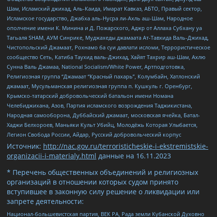
Шам, Исламский джихад, Аль-Каида, Имарат Кавказ, АБТО, Правый сектор,
Исламское государство, Джабха аль-Нусра ли-Ахль аш-Шам, Народное
ополчение имени К. Минина и Д. Пожарского, Аджр от Аллаха Субхану уа
Тагьаля SHAM, АУМ Синрике, Муджахеды джамаата Ат-Тавхида Валь-Джихад,
Чистопольский Джамаат, Рохнамо ба суи давлати исломи, Террористическое
сообщество Сеть, Катиба Таухид валь-Джихад, Хайят Тахрир аш-Шам, Ахлю
Сунна Валь Джамаа, National Socialism/White Power, Артподготовка,
Религиозная группа “Джамаат “Красный пахарь”, Колумбайн, Хатлонский
джамаат, Мусульманская религиозная группа п. Кушкуль г. Оренбург,
Крымско-татарский добровольческий батальон имени Номана
Челебиджихана, Азов, Партия исламского возрождения Таджикистана,
Народная самооборона, Дуббайский джамаат, московская ячейка, Батал-
Хаджи Белхороев, Маньяки Культ Убийц, Молодёжь Которая Улыбается,
Легион Свобода России, Айдар, Русский добровольческий корпус
Источник:
http://nac.gov.ru/terroristicheskie-i-ekstremistskie-
organizacii-i-materialy.html
данные на
16.11.2023
* Перечень общественных объединений и религиозных
организаций в отношении которых судом принято
вступившее в законную силу решение о ликвидации или
запрете деятельности:
Национал-большевистская партия, ВЕК РА, Рада земли Кубанской Духовно