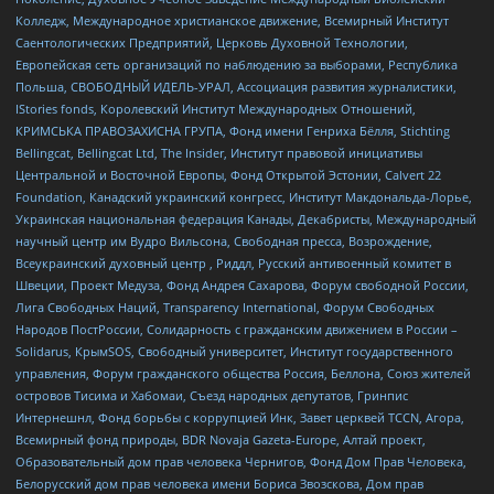
Колледж, Международное христианское движение, Всемирный Институт
Саентологических Предприятий, Церковь Духовной Технологии,
Европейская сеть организаций по наблюдению за выборами, Республика
Польша, СВОБОДНЫЙ ИДЕЛЬ-УРАЛ, Ассоциация развития журналистики,
IStories fonds, Королевский Институт Международных Отношений,
КРИМСЬКА ПРАВОЗАХИСНА ГРУПА, Фонд имени Генриха Бёлля, Stichting
Bellingcat, Bellingcat Ltd, The Insider, Институт правовой инициативы
Центральной и Восточной Европы, Фонд Открытой Эстонии, Calvert 22
Foundation, Канадский украинский конгресс, Институт Макдональда-Лорье,
Украинская национальная федерация Канады, Декабристы, Международный
научный центр им Вудро Вильсона, Свободная пресса, Возрождение,
Всеукраинский духовный центр , Риддл, Русский антивоенный комитет в
Швеции, Проект Медуза, Фонд Андрея Сахарова, Форум свободной России,
Лига Свободных Наций, Transparеncy International, Форум Свободных
Народов ПостРоссии, Солидарность с гражданским движением в России –
Solidarus, КрымSOS, Свободный университет, Институт государственного
управления, Форум гражданского общества Россия, Беллона, Союз жителей
островов Тисима и Хабомаи, Съезд народных депутатов, Гринпис
Интернешнл, Фонд борьбы с коррупцией Инк, Завет церквей TCCN, Агора,
Всемирный фонд природы, BDR Novaja Gazeta-Europe, Алтай проект,
Образовательный дом прав человека Чернигов, Фонд Дом Прав Человека,
Белорусский дом прав человека имени Бориса Звозскова, Дом прав