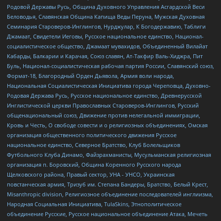
Родовой Державы Русь, Община Духовного Управления Асгардской Веси
Беловодья, Славянская Община Капища Веды Перуна, Мужская Духовная
Семинария Староверов-Инглингов, Нурджулар, К Богодержавию, Таблиги
Джамаат, Свидетели Иеговы, Русское национальное единство, Национал-
социалистическое общество, Джамаат мувахидов, Объединенный Вилайат
Кабарды, Балкарии и Карачая, Союз славян, Ат-Такфир Валь-Хиджра, Пит
Буль, Национал-социалистическая рабочая партия России, Славянский союз,
Формат-18, Благородный Орден Дьявола, Армия воли народа,
Национальная Социалистическая Инициатива города Череповца, Духовно-
Родовая Держава Русь, Русское национальное единство, Древнерусской
Инглистической церкви Православных Староверов-Инглингов, Русский
общенациональный союз, Движение против нелегальной иммиграции,
Кровь и Честь, О свободе совести и о религиозных объединениях, Омская
организация общественного политического движения Русское
национальное единство, Северное Братство, Клуб Болельщиков
Футбольного Клуба Динамо, Файзрахманисты, Мусульманская религиозная
организация п. Боровский, Община Коренного Русского народа
Щелковского района, Правый сектор, УНА - УНСО, Украинская
повстанческая армия, Тризуб им. Степана Бандеры, Братство, Белый Крест,
Misanthropic division, Религиозное объединение последователей инглиизма,
Народная Социальная Инициатива, TulaSkins, Этнополитическое
объединение Русские, Русское национальное объединение Атака, Мечеть