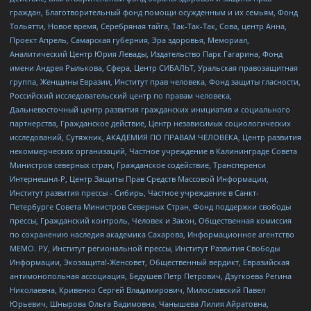
граждан, Благотворительный фонд помощи осужденным и их семьям, Фонд
Тольятти, Новое время, Серебряная тайга, Так-Так-Так, Сова, центр Анна,
Проект Апрель, Самарская губерния, Эра здоровья, Мемориал,
Аналитический Центр Юрия Левады, Издательство Парк Гагарина, Фонд
имени Андрея Рылькова, Сфера, Центр СИБАЛЬТ, Уральская правозащитная
группа, Женщины Евразии, Институт прав человека, Фонд защиты гласности,
Российский исследовательский центр по правам человека,
Дальневосточный центр развития гражданских инициатив и социального
партнерства, Гражданское действие, Центр независимых социологических
исследований, Сутяжник, АКАДЕМИЯ ПО ПРАВАМ ЧЕЛОВЕКА, Центр развития
некоммерческих организаций, Частное учреждение в Калининграде Совета
Министров северных стран, Гражданское содействие, Трансперенси
Интернешнл-Р, Центр Защиты Прав Средств Массовой Информации,
Институт развития прессы - Сибирь, Частное учреждение в Санкт-
Петербурге Совета Министров Северных Стран, Фонд поддержки свободы
прессы, Гражданский контроль, Человек и Закон, Общественная комиссия
по сохранению наследия академика Сахарова, Информационное агентство
МЕМО. РУ, Институт региональной прессы, Институт Развития Свободы
Информации, Экозащита!-Женсовет, Общественный вердикт, Евразийская
антимонопольная ассоциация, Бедушев Петр Петрович, Дзугкоева Регина
Николаевна, Кривенко Сергей Владимирович, Милославский Павел
Юрьевич, Шнырова Ольга Вадимовна, Чанышева Лилия Айратовна,