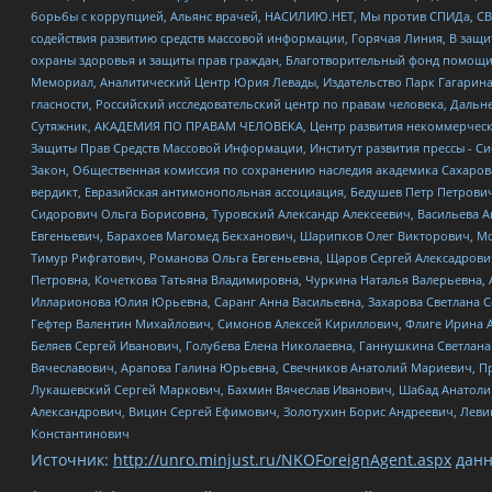
борьбы с коррупцией, Альянс врачей, НАСИЛИЮ.НЕТ, Мы против СПИДа, СВЕ
содействия развитию средств массовой информации, Горячая Линия, В защ
охраны здоровья и защиты прав граждан, Благотворительный фонд помощи ос
Мемориал, Аналитический Центр Юрия Левады, Издательство Парк Гагарина
гласности, Российский исследовательский центр по правам человека, Даль
Сутяжник, АКАДЕМИЯ ПО ПРАВАМ ЧЕЛОВЕКА, Центр развития некоммерческих
Защиты Прав Средств Массовой Информации, Институт развития прессы - Си
Закон, Общественная комиссия по сохранению наследия академика Сахаров
вердикт, Евразийская антимонопольная ассоциация, Бедушев Петр Петрови
Сидорович Ольга Борисовна, Туровский Александр Алексеевич, Васильева А
Евгеньевич, Барахоев Магомед Бекханович, Шарипков Олег Викторович, М
Тимур Рифгатович, Романова Ольга Евгеньевна, Щаров Сергей Алексадрови
Петровна, Кочеткова Татьяна Владимировна, Чуркина Наталья Валерьевна, 
Илларионова Юлия Юрьевна, Саранг Анна Васильевна, Захарова Светлана 
Гефтер Валентин Михайлович, Симонов Алексей Кириллович, Флиге Ирина 
Беляев Сергей Иванович, Голубева Елена Николаевна, Ганнушкина Светлана
Вячеславович, Арапова Галина Юрьевна, Свечников Анатолий Мариевич, П
Лукашевский Сергей Маркович, Бахмин Вячеслав Иванович, Шабад Анатоли
Александрович, Вицин Сергей Ефимович, Золотухин Борис Андреевич, Леви
Константинович
Источник:
http://unro.minjust.ru/NKOForeignAgent.aspx
данн