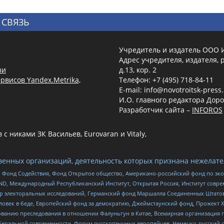
 СВЯЗЬ
Учредитель и издатель ООО 
Адрес учредителя, издателя, р
зи
д.13, кор. 2
рвисов Yandex.Metrika,
Телефон: +7 (495) 718-84-11
E-mail: info@novotroitsk-press
И.О. главного редактора Доро
Разработчик сайта –
INFOROS
 никами ЗК Васильев, Eurovaran и Vitaly,
енных организаций, деятельность которых признана нежелате
 Фонд Содействия, Фонд Открытое общество, Американо-российский фонд по э
 Международный Республиканский Институт, Открытая Россия, Институт совре
р электоральных исследований, Германский фонд Маршалла Соединенных Штатов
еловек в беде, Европейский фонд за демократию, Джеймстаунский фонд, Прожект
дованию преследования в отношении Фалуньгун в Китае, Всемирная организация 
беральной современности, Форум русскоязычных европейцев, Немецко-русский о