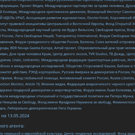
формации, Проект Медиа, Международное партнерство за права человека, Духов
 Колледж, Международное христианское движение, Всемирный Институт Саентол
 ИДЕЛЬ-УРАЛ, Ассоциация развития журналистики, IStories fonds, Королевск
r, Институт правовой инициативы Центральной и Восточной Европы, Фонд Открытой Э
ты, Международный научный центр им Вудро Вильсона, Свободная пресса, Возро
России, Лига Свободных Наций, Transparеncy International, Форум Свободных Н
правления, Форум гражданского общества Россия, Беллона, Союз жителей острово
роды, BDR Novaja Gazeta-Europe, Алтай проект, Образовательный дом прав челов
еван, Дом прав человека Крым, Центр дикого лосося, TVR Studios, ТВ Дождь, Це
урятия, Uralic, UnKremlin, Международная федерация транспортных рабочих, Ист
ейских и международных исследований, Общество Сторожевой башни, Библии и тр
омитет действия, РЭНД корпорейшн, Русская Америка за демократию в России, Н
фалия, Фонд глобальной помощи, Антивоенный комитет России, Russie-Libertes, L
lection Monitor, Article 19, Мнение медиа, Федерация анархического черного кр
и гендерной демократии и миротворчества, Форум имени Льва Копелева, American C
г, Школа международных отношений и государственной политики им Питера Мунка
 Немцова за Свободу, Фонд имени Фридриха Науманна за свободу, Феминистско
медиа, Либерально-демократическая Лига Украины
 на
13.05.2024
ого агента:
р немецкой и европейской культуры, Центр гендерных исследований, Фонд защи