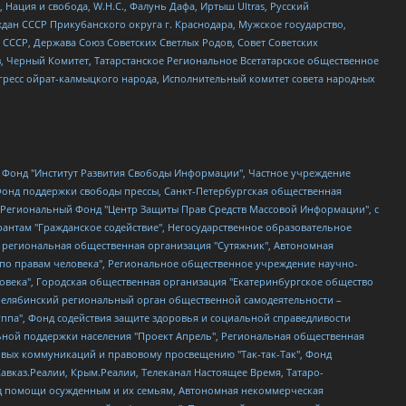
 Нация и свобода, W.H.С., Фалунь Дафа, Иртыш Ultras, Русский
ан СССР Прикубанского округа г. Краснодара, Мужское государство,
СССР, Держава Союз Советских Светлых Родов, Совет Советских
в, Черный Комитет, Татарстанское Региональное Всетатарское общественное
гресс ойрат-калмыцкого народа, Исполнительный комитет совета народных
евосточное общественное движение "Маяк", Санкт-Петербургская ЛГБТ-инициативная группа "Выход", Инициативная группа ЛГБТ+ "Реверс", Алексеев Андрей Викторович, Бекбулатова Таисия Львовна, Беляев Иван Михайлович, Владыкина Елена Сергеевна, Гельман Марат Александрович, Никульшина Вероника Юрьевна, Толоконникова Надежда Андреевна, Шендерович Виктор Анатольевич, Общество с ограниченной ответственностью "Данное сообщение", Общество с ограниченной ответственностью Издательский дом "Новая глава", Айнбиндер Александра Александровна, Московский комьюнити-центр для ЛГБТ+инициатив, Благотворительный фонд развития филантропии, Deutsche Welle (Германия, Kurt-Schumacher-Strasse 3, 53113 Bonn), Борзунова Мария Михайловна, Воробьев Виктор Викторович, Голубева Анна Львовна, Константинова Алла Михайловна, Малкова Ирина Владимировна, Мурадов Мурад Абдулгалимович, Осетинская Елизавета Николаевна, Понасенков Евгений Николаевич, Ганапольский Матвей Юрьевич, Киселев Евгений Алексеевич, Борухович Ирина Григорьевна, Дремин Иван Тимофеевич, Дубровский Дмитрий Викторович, Красноярская региональная общественная организация поддержки и развития альтернативных образовательных технологий и межкультурных коммуникаций "ИНТЕРРА", Маяковская Екатерина Алексеевна, Фейгин Марк Захарович, Филимонов Андрей Викторович, Дзугкоева Регина Николаевна, Доброхотов Роман Александрович, Дудь Юрий Александрович, Елкин Сергей Владимирович, Кругликов Кирилл Игоревич, Сабунаева Мария Леонидовна, Семенов Алексей Владимирович, Шаинян Карен Багратович, Шульман Екатерина Михайловна, Асафьев Артур Валерьевич, Вахштайн Виктор Семенович, Венедиктов Алексей Алексеевич, Лушникова Екатерина Евгеньевна, Волков Леонид Михайлович, Невзоров Александр Глебович, Пархоменко Сергей Борисович, Сироткин Ярослав Николаевич, Кара-Мурза Владимир Владимирович, Баранова Наталья Владимировна, Гозман Леонид Яковлевич, Кагарлицкий Борис Юльевич, Климарев Михаил Валерьевич, Милов Владимир Станиславович, Автономная некоммерческая организация Краснодарский центр современного искусства "Типография", Моргенштерн Алишер Тагирович, Соболь Любовь Эдуардовна, Общество с ограниченной ответственностью "ЛИЗА НОРМ", Каспаров Гарри Кимович, Ходорковский Михаил Борисович, Общество с ограниченной ответственностью "Апрельские тезисы", Данилович Ирина Брониславовна, Кашин Олег Владимирович, Петров Николай Владимирович, Пивоваров Алексей Владимирович, Соколов Михаил Владимирович, Цветкова Юлия Владимировна, Чичваркин Евгений Александрович, Комитет против пыток/Команда против пыток, Общество с ограниченной ответственностью "Первый научный", Общество с ограниченной ответственностью "Вертолет и ко", Белоцерковская Вероника Борисовна, Кац Максим Евгеньевич, Лазарева Татьяна Юрьевна, Шаведдинов Руслан Табризович, Яшин Илья Валерьевич, Общество с ограниченной ответственностью "Иноагент ААВ", Алешковский Дмитрий Петрович, Альбац Евгения Марковна, Быков Дмитрий Львович, Галямина Юлия Евгеньевна, Лойко Сергей Леонидович, Мартынов Кирилл Константинович, Медведев Сергей Александрович, Крашенинников Федор Геннадиевич, Гордеева Катерина Вл