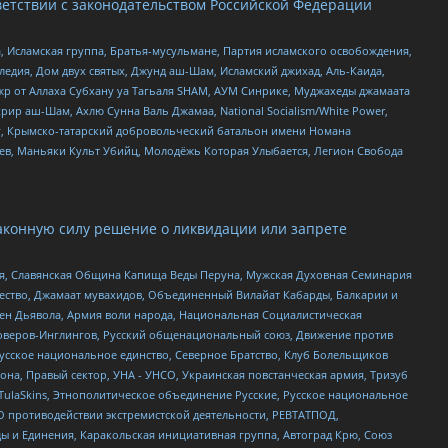
етствии с законодательством Российской Федерации
 Исламская группа, Братья-мусульмане, Партия исламского освобождения,
едия, Дом двух святых, Джунд аш-Шам, Исламский джихад, Аль-Каида,
жр от Аллаха Субхану уа Тагьаля SHAM, АУМ Синрике, Муджахеды джамаата
рир аш-Шам, Ахлю Сунна Валь Джамаа, National Socialism/White Power,
рг, Крымско-татарский добровольческий батальон имени Номана
оев, Маньяки Культ Убийц, Молодёжь Которая Улыбается, Легион Свобода
аконную силу решение о ликвидации или запрете
ья, Славянская Община Капища Веды Перуна, Мужская Духовная Семинария
щество, Джамаат мувахидов, Объединенный Вилайат Кабарды, Балкарии и
ден Дьявола, Армия воли народа, Национальная Социалистическая
роверов-Инглингов, Русский общенациональный союз, Движение против
усское национальное единство, Северное Братство, Клуб Болельщиков
а, Правый сектор, УНА - УНСО, Украинская повстанческая армия, Тризуб
 TulaSkins, Этнополитическое объединение Русские, Русское национальное
О противодействии экстремистской деятельности, РЕВТАТПОД,
ы и Единения, Каракольская инициативная группа, Автоград Крю, Союз