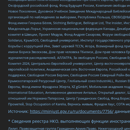
Оксфордский российский фонд, Фонд Будущее России, Компания свободы ин
Новое Поколение, Духовное Учебное Заведение Международный Библейский
организаций по наблюдению за выборами, Республика Польша, СВОБОДНЫЙ
Фонд имени Генриха Бёлля, Stichting Bellingcat, Bellingcat Ltd, The Inside
Макдональда-Лорье, Украинская национальная федерация Канады, Декабрис
комитет в Швеции, Проект Медуза, Фонд Андрея Сахарова, Форум свободной 
Solidarus, КрымSOS, Свободный университет, Институт государственного у
борьбы с коррупцией Инк, Завет церквей TCCN, Агора, Всемирный фонд при
имени Бориса Звозскова, Дом прав человека Тбилиси, Дом прав человека Ер
журналистов расследователей, АЛЛАТРА, За свободную Россию, Свободная Б
Комитет-2024, Центрально-Европейский университет, Центр восточноевроп
европейской политики, Академическая сеть Восточная Европа, Российский к
поддержки, Свободная Россия Берлин, Свободная Россия Северный Рейн-Вест
Крымскотатарский Ресурсный Центр, Глобальный союз IndustriALL, Russian E
Европы, Фонд имени Фридриха Эберта, XZ gGmbH, Мобильная академия поддержк
International Education, Антивоенное движение Антальи, Открытый диало
отношений им Нормана Патерсона, Центр Гражданских Свобод, Фонд Бориса
Прометей, Stop Occupation of Karelia, Вернись живым, Фридом Хаус, СОТА 
Источник:
https://minjust.gov.ru/ru/documents/7756/
данные
* Сведения реестра НКО, выполняющих функции иностранн
Лилит, Правозащитная группа Гражданин.Армия.Право, Нижегородский цент