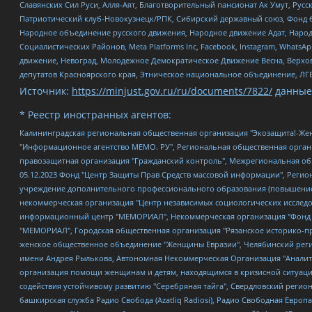
Славянских Сил Руси, Алля-Аят, Благотворительный пансионат Ак Умут, Русск
Патриотический клуб-Новокузнецк/РПК, Сибирский державный союз, Фонд б
Народное объединение русского движения, Народное движение Адат, Народ
Социалистических Районов, Meta Platforms Inc, Facebook, Instagram, Wha
движение, Невоград, Молодежное Демократическое Движение Весна, Верхов
депутатов Красноярского края, Этническое национальное объединение, ЛГ
Источник:
https://minjust.gov.ru/ru/documents/7822/
данные
* Реестр иностранных агентов:
Калининградская региональная общественная организация "Экозащита!-Женсовет", Фонд содействия защите прав и свобод граждан "Общественный вердикт", Фонд "Институт Развития Свободы Информации", Частное учреждение "Информационное агентство МЕМО. РУ", Региональная общественная организация "Общественная комиссия по сохранению наследия академика Сахарова", Фонд поддержки свободы прессы, Санкт-Петербургская общественная правозащитная организация "Гражданский контроль", Межрегиональная общественная организация "Информационно-просветительский центр "Мемориал", Региональный Фонд "Центр Защиты Прав Средств Массовой Информации", с 05.12.2023 Фонд "Центр Защиты Прав Средств массовой информации", Региональная общественная благотворительная организация помощи беженцам и мигрантам "Гражданское содействие", Негосударственное образовательное учреждение дополнительного профессионального образования (повышение квалификации) специалистов "АКАДЕМИЯ ПО ПРАВАМ ЧЕЛОВЕКА", Свердловская региональная общественная организация "Сутяжник", Автономная некоммерческая организация "Центр независимых социологических исследований", Союз общественных объединений "Российский исследовательский центр по правам человека", Региональное общественное учреждение научно-информационный центр "МЕМОРИАЛ", Некоммерческая организация "Фонд защиты гласности", Автономная некоммерческая организация "Институт прав человека", Городская общественная организация "Екатеринбургское общество "МЕМОРИАЛ", Городская общественная организация "Рязанское историко-просветительское и правозащитное общество "Мемориал" (Рязанский Мемориал), Челябинский региональный орган общественной самодеятельности – женское общественное объединение "Женщины Евразии", Челябинский региональный орган общественной самодеятельности "Уральская правозащитная группа", Фонд содействия защите здоровья и социальной справедливости имени Андрея Рылькова, Автономная Некоммерческая Организация "Аналитический Центр Юрия Левады", Автономная некоммерческая организация социальной поддержки населения "Проект Апрель", Региональная общественная организация помощи женщинам и детям, находящимся в кризисной ситуации "Информационно-методический центр "Анна", Фонд содействия развитию массовых коммуникаций и правовому просвещению "Так-так-Так", Фонд содействия устойчивому развитию "Серебряная тайга", Свердловский региональный общественный фонд социальных проектов "Новое время", "Idel.Реалии", Кавказ.Реалии, Крым.Реалии, Телеканал Настоящее Время, Татаро-башкирская служба Радио Свобода (Azatliq Radiosi), Радио Свободная Европа/Радио Свобода (PCE/PC), "Сибирь.Реалии", "Фактограф", Благотворительный фонд помощи осужденным и их семьям, Автономная некоммерческая организация "Институт глобализации и социальных движений", Фонд "В защиту прав заключенных", Частное учреждение "Центр поддержки и содействия развитию средств массовой информации", Пензенский региональный общественный благотворительный фонд "Гражданский союз", "Север.Реалии", Некоммерческая организация Фонд "Правовая инициатива", Общество с ограниченной ответственностью "Радио Свободная Европа/Радио Свобода", Чешское информационное агентство "MEDIUM-ORIENT", Красноярская региональная общественная организация "Мы против СПИДа", Камалягин Денис Николаевич, Маркелов Сергей Евгеньевич, Пономарев Лев Александрович, Савицкая Людмила Алексеевна, Автоно