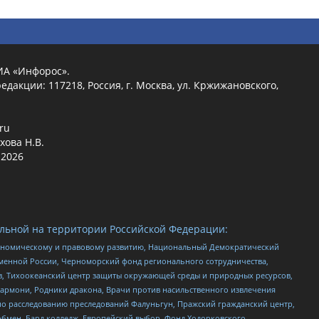
ИА «Инфорос».
едакции: 117218, Россия, г. Москва, ул. Кржижановского,
.ru
хова Н.В.
2026
льной на территории Российской Федерации:
кономическому и правовому развитию, Национальный Демократический
менной России, Черноморский фонд регионального сотрудничества,
, Тихоокеанский центр защиты окружающей среды и природных ресурсов,
 Хармони, Родники дракона, Врачи против насильственного извлечения
по расследованию преследований Фалуньгун, Пражский гражданский центр,
бмен, Бард колледж, Европейский выбор, Фонд Ходорковского,