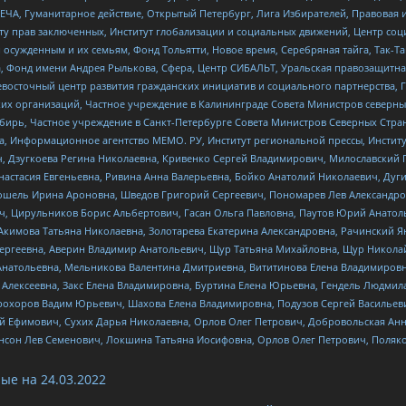
ЧА, Гуманитарное действие, Открытый Петербург, Лига Избирателей, Правовая 
иту прав заключенных, Институт глобализации и социальных движений, Центр 
ужденным и их семьям, Фонд Тольятти, Новое время, Серебряная тайга, Так-Так-
, Фонд имени Андрея Рылькова, Сфера, Центр СИБАЛЬТ, Уральская правозащитна
невосточный центр развития гражданских инициатив и социального партнерства, 
 организаций, Частное учреждение в Калининграде Совета Министров северных 
бирь, Частное учреждение в Санкт-Петербурге Совета Министров Северных Стра
а, Информационное агентство МЕМО. РУ, Институт региональной прессы, Инсти
ч, Дзугкоева Регина Николаевна, Кривенко Сергей Владимирович, Милославски
настасия Евгеньевна, Ривина Анна Валерьевна, Бойко Анатолий Николаевич, Дуг
ошель Ирина Ароновна, Шведов Григорий Сергеевич, Пономарев Лев Александро
ч, Цирульников Борис Альбертович, Гасан Ольга Павловна, Паутов Юрий Анато
Акимова Татьяна Николаевна, Золотарева Екатерина Александровна, Рачинский Я
Сергеевна, Аверин Владимир Анатольевич, Щур Татьяна Михайловна, Щур Никола
Анатольевна, Мельникова Валентина Дмитриевна, Вититинова Елена Владимировн
 Алексеевна, Закс Елена Владимировна, Буртина Елена Юрьевна, Гендель Людмил
рохоров Вадим Юрьевич, Шахова Елена Владимировна, Подузов Сергей Васильеви
й Ефимович, Сухих Дарья Николаевна, Орлов Олег Петрович, Добровольская Анн
нсон Лев Семенович, Локшина Татьяна Иосифовна, Орлов Олег Петрович, Поляк
ые на
24.03.2022