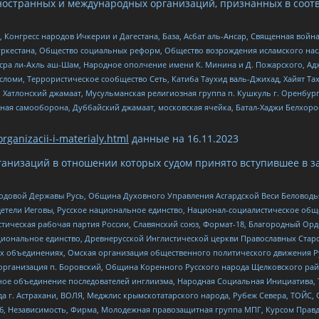
ностранных и международных организаций, признанных в соотв
нгресс народов Ичкерии и Дагестана, База, Асбат аль-Ансар, Священная война,
уркестана, Общество социальных реформ, Общество возрождения исламского насл
Нусра ли-Ахль аш-Шам, Народное ополчение имени К. Минина и Д. Пожарского, Ад
сломи, Террористическое сообщество Сеть, Катиба Таухид валь-Джихад, Хайят Тах
, Хатлонский джамаат, Мусульманская религиозная группа п. Кушкуль г. Оренбу
ная самооборона, Дуббайский джамаат, московская ячейка, Батал-Хаджи Белхор
organizacii-i-materialy.html
данные на
16.11.2023
анизаций в отношении которых судом принято вступившее в з
 Родовой Державы Русь, Община Духовного Управления Асгардской Веси Беловод
детели Иеговы, Русское национальное единство, Национал-социалистическое об
истическая рабочая партия России, Славянский союз, Формат-18, Благородный Ор
ациональное единство, Древнерусской Инглистической церкви Православных Ста
ных объединениях, Омская организация общественного политического движения Р
рганизация п. Боровский, Община Коренного Русского народа Щелковского район
гиозное объединение последователей инглиизма, Народная Социальная Инициатива,
 г. Астрахани, ВОЛЯ, Меджлис крымскотатарского народа, Рубеж Севера, ТОЙС, 
6, Независимость, Фирма, Молодежная правозащитная группа МПГ, Курсом Правд