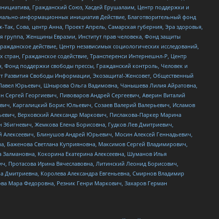
инициатива, Гражданский Союз, Хасдей Ерушалаим, Центр поддержки и
социально-информационных инициатив Действие, Благотворительный фонд
Так, Сова, центр Анна, Проект Апрель, Самарская губерния, Эра здоровья,
я группа, Женщины Евразии, Институт прав человека, Фонд защиты
Гражданское действие, Центр независимых социологических исследований,
стран, Гражданское содействие, Трансперенси Интернешнл-Р, Центр
н, Фонд поддержки свободы прессы, Гражданский контроль, Человек и
тут Развития Свободы Информации, Экозащита!-Женсовет, Общественный
й Павел Юрьевич, Шнырова Ольга Вадимовна, Чанышева Лилия Айратовна,
ин Сергей Георгиевич, Пивоваров Андрей Сергеевич, Аверин Виталий
вич, Каргалицкий Борис Юльевич, Созаев Валерий Валерьевич, Исламов
льевич, Верховский Александр Маркович, Пислакова-Паркер Марина
н Збигневич, Жемкова Елена Борисовна, Гудков Лев Дмитриевич,
й Алексеевич, Блинушов Андрей Юрьевич, Мосин Алексей Геннадьевич,
а, Баженова Светлана Куприяновна, Максимов Сергей Владимирович,
а Залмановна, Кокорина Екатерина Алексеевна, Шуманов Илья
ч, Протасова Ирина Вячеславовна, Литинский Леонид Борисович,
а Дмитриевна, Королева Александра Евгеньевна, Смирнов Владимир
ова Мара Федоровна, Резник Генри Маркович, Захаров Герман