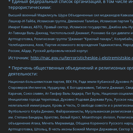
* Единый федеральный список организаций, в том числе и
террористическими:
Высший военный Маджлисуль Шура Объединенных сил моджахедов Кавказа, Ко
Лашкар-И-Тайба, Исламская группа, Движение Талибан, Исламская партия Т
Имарат Кавказ, АБТО, Правый сектор, Исламское государство, Джабха аль-
Ат-Тавхида Валь-Джихад, Чистопольский Джамаат, Рохнамо ба суи давлати и
Артподготовка, Религиозная группа “Джамаат “Красный пахарь”, Колумбайн
Челебиджихана, Азов, Партия исламского возрождения Таджикистана, Народ
России, Айдар, Русский добровольческий корпус
Источник:
http://nac.gov.ru/terroristicheskie-i-ekstremistskie-
* Перечень общественных объединений и религиозных орг
деятельности:
Национал-большевистская партия, ВЕК РА, Рада земли Кубанской Духовно
Староверов-Инглингов, Нурджулар, К Богодержавию, Таблиги Джамаат, Сви
Карачая, Союз славян, Ат-Такфир Валь-Хиджра, Пит Буль, Национал-социал
Инициатива города Череповца, Духовно-Родовая Держава Русь, Русское н
нелегальной иммиграции, Кровь и Честь, О свободе совести и о религиоз
Футбольного Клуба Динамо, Файзрахманисты, Мусульманская религиозная о
им. Степана Бандеры, Братство, Белый Крест, Misanthropic division, Рели
объединение Атака, Мечеть Мирмамеда, Община Коренного Русского народа
Артподготовка, Штольц, В честь иконы Божией Матери Державная, Сектор 1