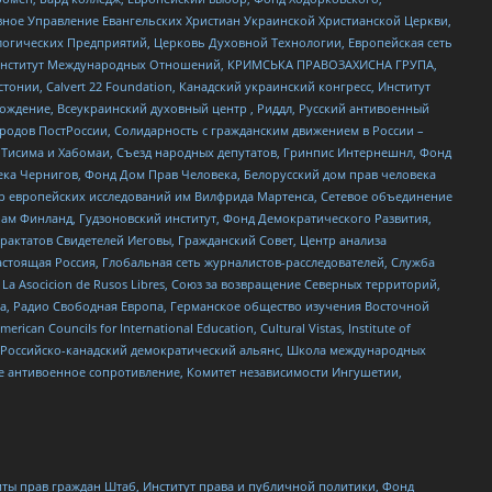
ное Управление Евангельских Христиан Украинской Христианской Церкви,
огических Предприятий, Церковь Духовной Технологии, Европейская сеть
ий Институт Международных Отношений, КРИМСЬКА ПРАВОЗАХИСНА ГРУПА,
стонии, Calvert 22 Foundation, Канадский украинский конгресс, Институт
ждение, Всеукраинский духовный центр , Риддл, Русский антивоенный
ародов ПостРоссии, Солидарность с гражданским движением в России –
в Тисима и Хабомаи, Съезд народных депутатов, Гринпис Интернешнл, Фонд
ека Чернигов, Фонд Дом Прав Человека, Белорусский дом прав человека
нтр европейских исследований им Вилфрида Мартенса, Сетевое объединение
Чам Финланд, Гудзоновский институт, Фонд Демократического Развития,
актатов Свидетелей Иеговы, Гражданский Совет, Центр анализа
астоящая Россия, Глобальная сеть журналистов-расследователей, Служба
a Asocicion de Rusos Libres, Союз за возвращение Северных территорий,
еста, Радио Свободная Европа, Германское общество изучения Восточной
ouncils for International Education, Cultural Vistas, Institute of
, Российско-канадский демократический альянс, Школа международных
е антивоенное сопротивление, Комитет независимости Ингушетии,
ты прав граждан Штаб, Институт права и публичной политики, Фонд