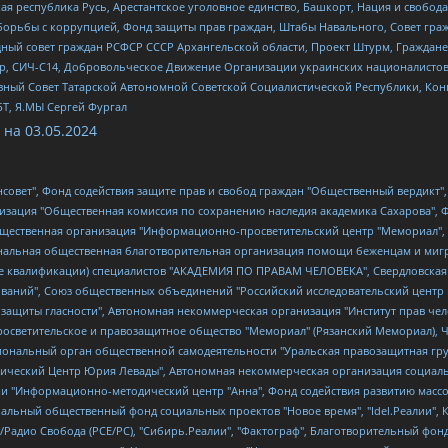
ая республика Русь, Арестантское уголовное единство, Башкорт, Нация и свобода,
орьбы с коррупцией, Фонд защиты прав граждан, Штабы Навального, Совет гражд
ный совет граждан РСФСР СССР Архангельской области, Проект Штурм, Граждане 
tsApp, СИЧ-С14, Добровольческое Движение Организации украинских националисто
ный Совет Татарской Автономной Советской Социалистической Республики, Кон
БТ, Я.МЫ Сергей Фургал
 на
03.05.2024
мная некоммерческая организация "Центр по работе с проблемой насилия "НАСИЛИЮ.НЕТ", Межрегиональный профессиональный союз работников здравоохранения "Альянс врачей", Юридическое лицо, зарегистрированное в Латвийской Республике, SIA "Medusa Project" (регистрационный номер 40103797863, дата регистрации 10.06.2014), Некоммерческая организация "Фонд по борьбе с коррупцией", Автономная некоммерческая организация "Институт права и публичной политики", Баданин Роман Сергеевич, Гликин Максим Александрович, Железнова Мария Михайловна, Лукьянова Юлия Сергеевна, Маетная Елизавета Витальевна, Маняхин Петр Борисович, Чуракова Ольга Владимировна, Ярош Юлия Петровна, Юридическое лицо "The Insider SIA", зарегистрированное в Риге, Латвийская Республика (дата регистрации 26.06.2015), являющееся администратором доменного имени интернет-издания "The Insider SIA", https://theins.ru, Постернак Алексей Евгеньевич, Рубин Михаил Аркадьевич, Анин Роман Александрович, Юридическое лицо Istories fonds, зарегистрированное в Латвийской Республике (регистрационный номер 50008295751, дата регистрации 24.02.2020), Великовский Дмитрий Александрович, Долинина Ирина Николаевна, Мароховская Алеся Алексеевна, Шлейнов Роман Юрьевич, Шмагун Олеся Валентиновна, Общество с ограниченной ответственностью "Альтаир 2021", Общество с ограниченной ответственностью "Вега 2021", Общество с ограниченной ответственностью "Главный редактор 2021", Общество с ограниченной ответственностью "Ромашки монолит", Важенков Артем Валерьевич, Ивановская областная общественная организация "Центр гендерных исследований", Гурман Юрий Альбертович, Медиапроект "ОВД-Инфо", Егоров Владимир Владимирович, Жилинский Владимир Александрович, Общество с ограниченной ответственностью "ЗП", Иванова София Юрьевна, Карезина Инна Павловна, Кильтау Екатерина Викторовна, Петров Алексей Викторович, Пискунов Сергей Евгеньевич, Смирнов Сергей Сергеевич, Тихонов Михаил Сергеевич, Общество с ограниченной ответственностью "ЖУРНАЛИСТ-ИНОСТРАННЫЙ АГЕНТ", Арапова Галина Юрьевна, Вольтская Татьяна Анатольевна, Американская компания "Mason G.E.S. Anonymous Foundation" (США), являющаяся владельцем интернет-издания https://mnews.world/, Компания "Stichting Bellingcat", зарегистрированная в Нидерландах (дата регистрации 11.07.2018), Захаров Андрей Вячеславович, Клепиковская Екатерина Дмитриевна, Общество с ограниченной ответственностью "МЕМО", Перл Роман Александрович, Симонов Евгений Алексеевич, Соловьева Елена Анатольевна, Сотников Даниил Владимирович, Сурначева Елизавета Дмитриевна, Автономная некоммерческая организация по защите прав человека и информированию населения "Якутия – Наше Мнение", Общество с ограниченной ответственностью "Москоу диджитал медиа", с 26.01.2023 Общество с ограниченной ответственностью "Чайка Белые сады", Ветошкина Валерия Валерьевна, Заговора Максим Александрович, Межрегиональное общественное движение "Российская ЛГБТ - сеть", Оленичев Максим Владимирович, Павлов Иван Юрьевич, Скворцова Елена Сергеевна, Общество с ограниченной ответственностью "Как бы инагент", Кочетков Игорь Викторович, Общество с ограниченной ответственностью "Честные выборы", Еланчик Олег Александрович, Общество с ограниченной ответственностью "Нобелевский призыв", Гималова Регина Эмилевна, Григорьев Андрей Валерьевич, Григорьева Алина Александровна, Ассоциация по содействию защите прав призывников, альтернативнослужащих и военнослужащих "Правозащитная группа "Гражданин.Армия.Право", Хисамова Регина Фаритовна, Автономная некоммерческая организация по реализации социально-правовых программ "Лилит", Дальн