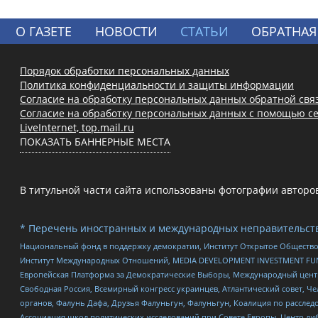
О ГАЗЕТЕ
НОВОСТИ
СТАТЬИ
ОБРАТНАЯ
Порядок обработки персональных данных
Политика конфиденциальности и защиты информации
Согласие на обработку персональных данных обратной свя
Согласие на обработку персональных данных с помощью се
LiveInternet, top.mail.ru
ПОКАЗАТЬ БАННЕРНЫЕ МЕСТА
В титульной части сайта использованы фотографии авторов с
* Перечень иностранных и международных неправительств
Национальный фонд в поддержку демократии, Институт Открытое Общество
Институт Международных Отношений, MEDIA DEVELOPMENT INVESTMENT FUND,
Европейская Платформа за Демократические Выборы, Международный цент
Свободная Россия, Всемирный конгресс украинцев, Атлантический совет, Ч
органов, Фалунь Дафа, Друзья Фалуньгун, Фалуньгун, Коалиция по рассле
Ассоциация школ политических исследований при Совете Европы, Центр ли