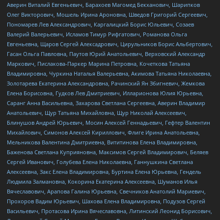
Аверин Виталий Евгеньевич, Барахоев Магомед Бекханович, Шарипков
Олег Викторович, Мошель Ирина Ароновна, Шведов Григорий Сергеевич,
Пономарев Лев Александрович, Каргалицкий Борис Юльевич, Созаев
Валерий Валерьевич, Исламов Тимур Рифгатович, Романова Ольга
Евгеньевна, Щаров Сергей Алексадрович, Цирульников Борис Альбертович,
Гасан Ольга Павловна, Паутов Юрий Анатольевич, Верховский Александр
Маркович, Пислакова-Паркер Марина Петровна, Кочеткова Татьяна
Владимировна, Чуркина Наталья Валерьевна, Акимова Татьяна Николаевна,
Золотарева Екатерина Александровна, Рачинский Ян Збигневич, Жемкова
Елена Борисовна, Гудков Лев Дмитриевич, Илларионова Юлия Юрьевна,
Саранг Анна Васильевна, Захарова Светлана Сергеевна, Аверин Владимир
Анатольевич, Щур Татьяна Михайловна, Щур Николай Алексеевич,
Блинушов Андрей Юрьевич, Мосин Алексей Геннадьевич, Гефтер Валентин
Михайлович, Симонов Алексей Кириллович, Флиге Ирина Анатольевна,
Мельникова Валентина Дмитриевна, Вититинова Елена Владимировна,
Баженова Светлана Куприяновна, Максимов Сергей Владимирович, Беляев
Сергей Иванович, Голубева Елена Николаевна, Ганнушкина Светлана
Алексеевна, Закс Елена Владимировна, Буртина Елена Юрьевна, Гендель
Людмила Залмановна, Кокорина Екатерина Алексеевна, Шуманов Илья
Вячеславович, Арапова Галина Юрьевна, Свечников Анатолий Мариевич,
Прохоров Вадим Юрьевич, Шахова Елена Владимировна, Подузов Сергей
Васильевич, Протасова Ирина Вячеславовна, Литинский Леонид Борисович,