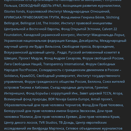
Польша, СВОБОДНЫЙ ИДЕЛЬ-УРАЛ, Ассоциация развития журналистики,
IStories fonds, Королевский Институт Международных Отношений,
КРИМСЬКА ПРАВОЗАХИСНА ГРУПА, Фонд имени Генриха Бёлля, Stichting
Bellingcat, Bellingcat Ltd, The Insider, Институт правовой инициативы
Центральной и Восточной Европы, Фонд Открытой Эстонии, Calvert 22
Foundation, Канадский украинский конгресс, Институт Макдональда-Лорье,
Украинская национальная федерация Канады, Декабристы, Международный
научный центр им Вудро Вильсона, Свободная пресса, Возрождение,
Всеукраинский духовный центр , Риддл, Русский антивоенный комитет в
Швеции, Проект Медуза, Фонд Андрея Сахарова, Форум свободной России,
Лига Свободных Наций, Transparеncy International, Форум Свободных
Народов ПостРоссии, Солидарность с гражданским движением в России –
Solidarus, КрымSOS, Свободный университет, Институт государственного
управления, Форум гражданского общества Россия, Беллона, Союз жителей
островов Тисима и Хабомаи, Съезд народных депутатов, Гринпис
Интернешнл, Фонд борьбы с коррупцией Инк, Завет церквей TCCN, Агора,
Всемирный фонд природы, BDR Novaja Gazeta-Europe, Алтай проект,
Образовательный дом прав человека Чернигов, Фонд Дом Прав Человека,
Белорусский дом прав человека имени Бориса Звозскова, Дом прав
человека Тбилиси, Дом прав человека Ереван, Дом прав человека Крым,
Центр дикого лосося, TVR Studios, ТВ Дождь, Центр европейских
исследований им Вилфрида Мартенса, Сетевое объединение журналистов