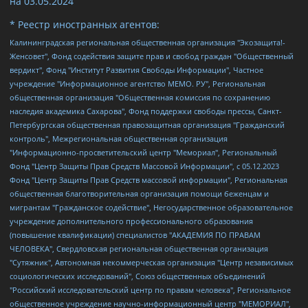
на
03.05.2024
* Реестр иностранных агентов:
Калининградская региональная общественная организация "Экозащита!-Женсовет", Фонд содействия защите прав и свобод граждан "Общественный вердикт", Фонд "Институт Развития Свободы Информации", Частное учреждение "Информационное агентство МЕМО. РУ", Региональная общественная организация "Общественная комиссия по сохранению наследия академика Сахарова", Фонд поддержки свободы прессы, Санкт-Петербургская общественная правозащитная организация "Гражданский контроль", Межрегиональная общественная организация "Информационно-просветительский центр "Мемориал", Региональный Фонд "Центр Защиты Прав Средств Массовой Информации", с 05.12.2023 Фонд "Центр Защиты Прав Средств массовой информации", Региональная общественная благотворительная организация помощи беженцам и мигрантам "Гражданское содействие", Негосударственное образовательное учреждение дополнительного профессионального образования (повышение квалификации) специалистов "АКАДЕМИЯ ПО ПРАВАМ ЧЕЛОВЕКА", Свердловская региональная общественная организация "Сутяжник", Автономная некоммерческая организация "Центр независимых социологических исследований", Союз общественных объединений "Российский исследовательский центр по правам человека", Региональное общественное учреждение научно-информационный центр "МЕМОРИАЛ", Некоммерческая организация "Фонд защиты гласности", Автономная некоммерческая организация "Институт прав человека", Городская общественная организация "Екатеринбургское общество "МЕМОРИАЛ", Городская общественная организация "Рязанское историко-просветительское и правозащитное общество "Мемориал" (Рязанский Мемориал), Челябинский региональный орган общественной самодеятельности – женское общественное объединение "Женщины Евразии", Челябинский региональный орган общественной самодеятельности "Уральская правозащитная группа", Фонд содействия защите здоровья и социальной справедливости имени Андрея Рылькова, Автономная Некоммерческая Организация "Аналитический Центр Юрия Левады", Автономная некоммерческая организация социальной поддержки населения "Проект Апрель", Региональная общественная организация помощи женщинам и детям, находящимся в кризисной ситуации "Информационно-методический центр "Анна", Фонд содействия развитию массовых коммуникаций и правовому просвещению "Так-так-Так", Фонд содействия устойчивому развитию "Серебряная тайга", Свердловский региональный общественный фонд социальных проектов "Новое время", "Idel.Реалии", Кавказ.Реалии, Крым.Реалии, Телеканал Настоящее Время, Татаро-башкирская служба Радио Свобода (Azatliq Radiosi), Радио Свободная Европа/Радио Свобода (PCE/PC), "Сибирь.Реалии", "Фактограф", Благотворительный фонд помощи осужденным и их семьям, Автономная некоммерческая организация "Институт глобализации и социальных движений", Фонд "В защиту прав заключенных", Частное учреждение "Центр поддержки и содействия развитию средств массовой информации", Пензенский региональный общественный благотворительный фонд "Гражданский союз", "Север.Реалии", Некоммерческая организация Фонд "Правовая инициатива", Общество с ограниченной ответственностью "Радио Свободная Европа/Радио Свобода", Чешское информационное агентство "MEDIUM-ORIENT", Красноярская региональная общественная организация "Мы против СПИДа", Камалягин Денис Николаевич, Маркелов Сергей Евгеньевич, Пономарев Лев Александрович, Савицкая Людмила Алексеевна, Автономная некоммерческая организация "Центр по работе с проблемой насилия "НАСИЛИЮ.НЕТ", Межрегиональный профессиональный союз работников здравоохранения "Альянс врачей", Юридическое лицо, зарегистрированное в Латвийской Республике, SIA "Medusa Project" (регистрационный номер 40103797863, дата регистрации 10.06.2014), Некоммерческая организация "Фонд по борьбе с коррупцией", Автономная некоммерческая организация "Институт права и публичной политики", Баданин Роман Сергеевич, Гликин Максим Александрович, Железнова Мария Михайловна, Лукьянова Юлия Сергеевна, Маетная Елизавета Витальевна, Маняхин Петр Борисович, Чуракова Ольга Владимировна, Ярош Юлия Петровна, Юридическое лицо "The Insider SIA", зарегистрированное в Риге, Латвийская Республика (дата регистрации 26.06.2015), являющееся администратором доменного имени интернет-издания "The Insider SIA", https://theins.ru, Постернак Алексей Евгеньевич, Рубин Михаил Аркадьевич, Анин Роман Александрович, Юридическое лицо Istories fonds, зарегистрированное в Латвийской Республике (регистрационный номер 50008295751, дата регистрации 24.02.2020), Великовский Дмитрий Александрович, Долинина Ирина Николаевна, Мароховская Алеся Алексеевна, Шлейнов Роман Юрьевич, Шмагун Олеся Валентиновна, Общество с ограниченной ответственностью "Альтаир 2021", Общество с ограниченной ответственностью "Вега 2021", Общество с ограниченной ответственностью "Главный редактор 2021", Общество с ограниченной ответственностью "Ромашки монолит", Важенков Артем Валерьевич, Ивановская областная общественная организация "Центр гендерных исследований", Гурман Юрий Альбертович, Медиапроект "ОВД-Инфо", Егоров Владимир Владимирович, Жилинский Владимир Александрович, Общество с ограниченной ответственностью "ЗП", Иванова София Юрьевна, Карезина Инна Павловна, Кильтау Екатерина Викторовна, Петров Алексей Викторович, Пискунов Сергей Евгеньевич, Смирнов Сергей Сергеевич, Тихонов Михаил Сергеевич, Общество с ограниченной ответственностью "ЖУРНАЛИСТ-ИНОСТРАННЫЙ АГЕНТ", Арапова Галина Юрьевна, Вольтская Татьяна Анатольевна, Американская компания "Mason G.E.S. Anonymous Foundation" (США), являющаяся владельцем интернет-издания https://mnews.world/, Компания "Stichting Bellingcat", зарегистрированная в Нидерландах (дата регистрации 11.07.2018), Захаров Андрей Вячеславович, Клепиковская Екатерина Дмитриевна, Общество с ограниченной ответственностью "МЕМО", Перл Роман Александрович, Симонов Евгений Алексеевич, Соловьева Елена Анатольевна, Сотников Даниил Владимирович, Сурначева Елизавета Дмитриевна, Автономная некоммерческая организация по защите прав человека и информированию населения "Якутия – Наше Мнение", Общество с ограниченной ответственностью "Москоу диджитал медиа", с 26.01.2023 Общество с ограниченной ответственностью "Чайка Белые сады", Ветошкина Валерия Валерьевна, Заговора Максим Александрович, Межрегиональное общественное движение "Российская ЛГБТ - сеть", Оленичев Максим Владимирович, Павлов Иван Юрьевич, Скворцова Елена Сергеевна, Общество с ограниченной ответственностью "Как бы инагент", Кочетков Игорь Викторович, Общество с ограниченной ответственностью "Честные выборы", Еланчик Олег Александрович, Общество с ограниченной ответственностью "Нобелевский призыв", Гималова Регина Эмилевна, Григорьев Андрей Валерьевич, Григорьева Алина Александровна, Ассоциация по содействию защите прав призывников, альтернативнослужащих и военнослужащих "Правозащитная группа "Гражданин.Армия.Право", Хисамова Регина Фаритовна, Автономная некоммерческая организация по реализации социально-правовых программ "Лилит", Дальневосточное общественное движение "Маяк", Санкт-Петербургская ЛГБТ-инициативная группа "Выход", Инициативная группа ЛГБТ+ "Реверс", Алексеев Андрей Викторович, Бекбулатова Таисия Львовна, Беляев Иван Михайлович, Владыкина Елена Сергеевна, Гельман Марат Александрович, Никульшина Вероника Юрьевна, Толоконникова Надежда Андреевна, Шендерович Виктор Анатольевич, Общество с ограниченной ответственностью "Данное сообщение", Общество с ограниченной ответственностью Издательский дом "Новая глава", Айнбиндер Александра Александровна, Московский комьюнити-центр для ЛГБТ+инициатив, Благотворительный фонд развития филантропии, Deutsche Welle (Германия, Kurt-Schumacher-Strasse 3, 53113 Bonn), Борзунова Мария Михайловна, Воробьев Виктор Викторович, Голубева Анна Львовна, Константинова Алла Михайловна, Малкова Ирина Владимировна, Мурадов Мурад Абдулгалимович, Осетинская Елизавета Николаевна, Понасенков Евгений Николаевич, Ганапольский Матвей Юрьевич, Киселев Евгений Алексеевич, Борухович Ирина Григорьевна, Дремин Иван Тимофеевич, Дубровский Дмитрий Викторович, Красноярская региональная общественная организация поддержки и развития альтернативных образовательных технологий и межкультурных коммуникаций "ИНТЕРРА", Маяковская Екатерина Алексеевна, Фейгин Марк Захарович, Филимонов Андрей Викторович, Дзугкоева Регина Николаевна, Доброхотов Роман Александрович, Дудь Юрий Александрович, Елкин Сергей Владимирович, Кругликов Кирилл Игоревич, Сабунаева Мария Леонидовна, Семенов Алексей Владимирович, Шаинян Карен Багратович, Шульман Екатерина Михайловна, Асафьев Артур Валерьевич, Вахштайн Виктор Семенович, Венедиктов Алексей Алексеевич, Лушникова Екатерина Евгеньевна, Волков Леонид Михайлович, Невзоров Александр Глебович, Пархоменко Сергей Борисович, Сироткин Ярослав Николаевич, Кара-Мурза Владимир Владимирович, Баранова Наталья Владимировна, Гозман Леонид Яковлевич, Кагарлицкий Борис Юльевич, Климарев Михаил Валерьевич, Милов Владимир Станиславович, Автономная некоммерческая организация Краснодарский центр современного искусства "Типография", Моргенштерн Алишер Тагирович, Соболь Любовь Эдуардовна, Общество с ограниченной ответственностью "ЛИЗА НОРМ", Каспаров Гарри Кимович, Ходорковский Михаил Борисович, Общество с ограниченной ответственностью "Апрельские тезисы", Данилович Ирина Брониславовна, Кашин Олег Владимирович, Петров Николай Владимирович, Пивоваров Алексей Владимирович, Соколов Михаил Владимирович, Цветкова Юлия Владимировна, Чичваркин Евгений Александрович, Комитет против пыток/Команда против пыток, Общество с ограниченной ответственностью "Первый научный", Общество с ограниченной ответственностью "Вертолет и ко", Белоцерковская Вероника Борисовна, Кац Максим Евгеньевич, Лазарева Татьяна Юрьевна, Шаведдинов Руслан Табризович, Яшин Илья Валерьевич, Общество с ограниченной ответственностью "Иноагент ААВ", Алешковский Дмитрий Петрович, Альбац Евгения Марковна, Быков Дмитрий Львович, Галямина Юлия Евгеньевна, Лойко Сергей Леонидович, Мартынов Кирилл Константинович, Медведев Сергей Александрович, Крашенинников Федор Геннадиевич, Гордеева Катерина Вл