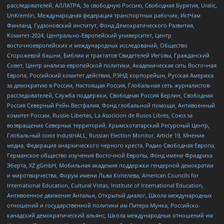
расследователей, АЛЛАТРА, За свободную Россию, Свободная Бурятия, Uralic,
UnKremlin, Международная федерация транспортных рабочих, ИстЧам
Финланд, Гудзоновский институт, Фонд Демократического Развития,
Комитет-2024, Центрально-Европейский университет, Центр
восточноевропейских и международных исследований, Общество
Сторожевой башни, Библии и трактатов Свидетелей Иеговы, Гражданский
Совет, Центр анализа европейской политики, Академическая сеть Восточная
Европа, Российский комитет действия, РЭНД корпорейшн, Русская Америка
за демократию в России, Настоящая Россия, Глобальная сеть журналистов-
расследователей, Служба поддержки, Свободная Россия Берлин, Свободная
Россия Северный Рейн-Вестфалия, Фонд глобальной помощи, Антивоенный
комитет России, Russie-Libertes, La Asocicion de Rusos Libres, Союз за
возвращение Северных территорий, Крымскотатарский Ресурсный Центр,
Глобальный союз IndustriALL, Russian Election Monitor, Article 19, Мнение
медиа, Федерация анархического черного креста, Радио Свободная Европа,
Германское общество изучения Восточной Европы, Фонд имени Фридриха
Эберта, XZ gGmbH, Мобильная академия поддержки гендерной демократии
и миротворчества, Форум имени Льва Копелева, American Councils for
International Education, Cultural Vistas, Institute of International Education,
Антивоенное движение Антальи, Открытый диалог, Школа международных
отношений и государственной политики им Питера Мунка, Российско-
канадский демократический альянс, Школа международных отношений им