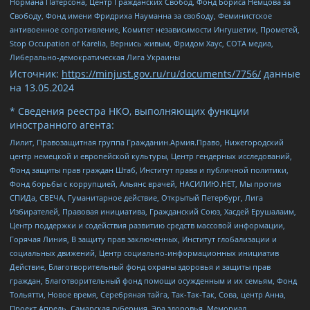
Нормана Патерсона, Центр Гражданских Свобод, Фонд Бориса Немцова за
Свободу, Фонд имени Фридриха Науманна за свободу, Феминистское
антивоенное сопротивление, Комитет независимости Ингушетии, Прометей,
Stop Occupation of Karelia, Вернись живым, Фридом Хаус, СОТА медиа,
Либерально-демократическая Лига Украины
Источник:
https://minjust.gov.ru/ru/documents/7756/
данные
на
13.05.2024
* Сведения реестра НКО, выполняющих функции
иностранного агента:
Лилит, Правозащитная группа Гражданин.Армия.Право, Нижегородский
центр немецкой и европейской культуры, Центр гендерных исследований,
Фонд защиты прав граждан Штаб, Институт права и публичной политики,
Фонд борьбы с коррупцией, Альянс врачей, НАСИЛИЮ.НЕТ, Мы против
СПИДа, СВЕЧА, Гуманитарное действие, Открытый Петербург, Лига
Избирателей, Правовая инициатива, Гражданский Союз, Хасдей Ерушалаим,
Центр поддержки и содействия развитию средств массовой информации,
Горячая Линия, В защиту прав заключенных, Институт глобализации и
социальных движений, Центр социально-информационных инициатив
Действие, Благотворительный фонд охраны здоровья и защиты прав
граждан, Благотворительный фонд помощи осужденным и их семьям, Фонд
Тольятти, Новое время, Серебряная тайга, Так-Так-Так, Сова, центр Анна,
Проект Апрель, Самарская губерния, Эра здоровья, Мемориал,