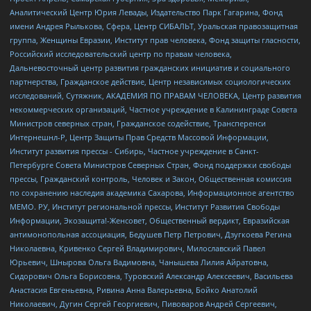
Аналитический Центр Юрия Левады, Издательство Парк Гагарина, Фонд
имени Андрея Рылькова, Сфера, Центр СИБАЛЬТ, Уральская правозащитная
группа, Женщины Евразии, Институт прав человека, Фонд защиты гласности,
Российский исследовательский центр по правам человека,
Дальневосточный центр развития гражданских инициатив и социального
партнерства, Гражданское действие, Центр независимых социологических
исследований, Сутяжник, АКАДЕМИЯ ПО ПРАВАМ ЧЕЛОВЕКА, Центр развития
некоммерческих организаций, Частное учреждение в Калининграде Совета
Министров северных стран, Гражданское содействие, Трансперенси
Интернешнл-Р, Центр Защиты Прав Средств Массовой Информации,
Институт развития прессы - Сибирь, Частное учреждение в Санкт-
Петербурге Совета Министров Северных Стран, Фонд поддержки свободы
прессы, Гражданский контроль, Человек и Закон, Общественная комиссия
по сохранению наследия академика Сахарова, Информационное агентство
МЕМО. РУ, Институт региональной прессы, Институт Развития Свободы
Информации, Экозащита!-Женсовет, Общественный вердикт, Евразийская
антимонопольная ассоциация, Бедушев Петр Петрович, Дзугкоева Регина
Николаевна, Кривенко Сергей Владимирович, Милославский Павел
Юрьевич, Шнырова Ольга Вадимовна, Чанышева Лилия Айратовна,
Сидорович Ольга Борисовна, Туровский Александр Алексеевич, Васильева
Анастасия Евгеньевна, Ривина Анна Валерьевна, Бойко Анатолий
Николаевич, Дугин Сергей Георгиевич, Пивоваров Андрей Сергеевич,