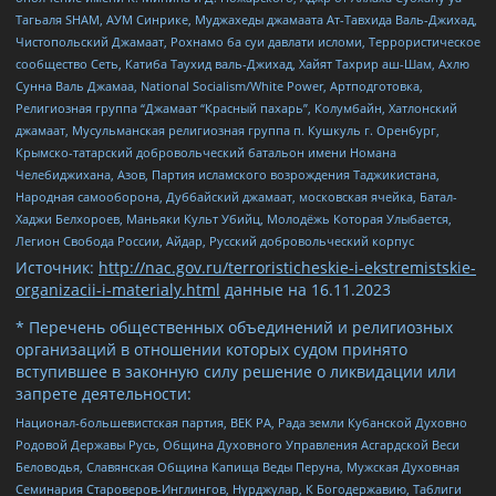
Тагьаля SHAM, АУМ Синрике, Муджахеды джамаата Ат-Тавхида Валь-Джихад,
Чистопольский Джамаат, Рохнамо ба суи давлати исломи, Террористическое
сообщество Сеть, Катиба Таухид валь-Джихад, Хайят Тахрир аш-Шам, Ахлю
Сунна Валь Джамаа, National Socialism/White Power, Артподготовка,
Религиозная группа “Джамаат “Красный пахарь”, Колумбайн, Хатлонский
джамаат, Мусульманская религиозная группа п. Кушкуль г. Оренбург,
Крымско-татарский добровольческий батальон имени Номана
Челебиджихана, Азов, Партия исламского возрождения Таджикистана,
Народная самооборона, Дуббайский джамаат, московская ячейка, Батал-
Хаджи Белхороев, Маньяки Культ Убийц, Молодёжь Которая Улыбается,
Легион Свобода России, Айдар, Русский добровольческий корпус
Источник:
http://nac.gov.ru/terroristicheskie-i-ekstremistskie-
organizacii-i-materialy.html
данные на
16.11.2023
* Перечень общественных объединений и религиозных
организаций в отношении которых судом принято
вступившее в законную силу решение о ликвидации или
запрете деятельности:
Национал-большевистская партия, ВЕК РА, Рада земли Кубанской Духовно
Родовой Державы Русь, Община Духовного Управления Асгардской Веси
Беловодья, Славянская Община Капища Веды Перуна, Мужская Духовная
Семинария Староверов-Инглингов, Нурджулар, К Богодержавию, Таблиги