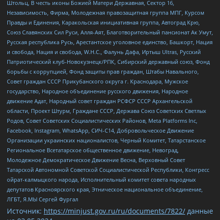
Штольц, В честь иконы Божией Матери Державная, Сектор 16,
Независимость, Фирма, Молодежная правозащитная группа МПГ, Курсом
Правды и Единения, Каракольская инициативная группа, Автоград Крю,
Союз Славянских Сил Руси, Алля-Аят, Благотворительный пансионат Ак Умут,
Русская республика Русь, Арестантское уголовное единство, Башкорт, Нация
и свобода, Нация и свобода, W.H.С., Фалунь Дафа, Иртыш Ultras, Русский
Патриотический клуб-Новокузнецк/РПК, Сибирский державный союз, Фонд
борьбы с коррупцией, Фонд защиты прав граждан, Штабы Навального,
Совет граждан СССР Прикубанского округа г. Краснодара, Мужское
государство, Народное объединение русского движения, Народное
движение Адат, Народный совет граждан РСФСР СССР Архангельской
области, Проект Штурм, Граждане СССР, Держава Союз Советских Светлых
Родов, Совет Советских Социалистических Районов, Meta Platforms Inc,
Facebook, Instagram, WhatsApp, СИЧ-С14, Добровольческое Движение
Организации украинских националистов, Черный Комитет, Татарстанское
Региональное Всетатарское общественное движение, Невоград,
Молодежное Демократическое Движение Весна, Верховный Совет
Татарской Автономной Советской Социалистической Республики, Конгресс
ойрат-калмыцкого народа, Исполнительный комитет совета народных
депутатов Красноярского края, Этническое национальное объединение,
ЛГБТ, Я.МЫ Сергей Фургал
Источник:
https://minjust.gov.ru/ru/documents/7822/
данные