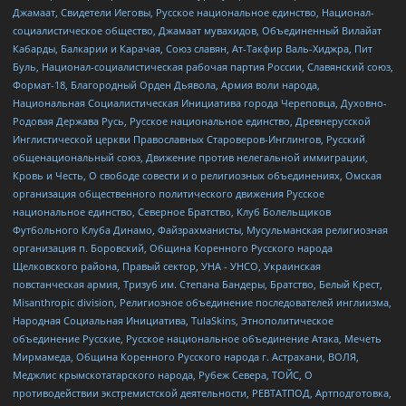
Джамаат, Свидетели Иеговы, Русское национальное единство, Национал-
социалистическое общество, Джамаат мувахидов, Объединенный Вилайат
Кабарды, Балкарии и Карачая, Союз славян, Ат-Такфир Валь-Хиджра, Пит
Буль, Национал-социалистическая рабочая партия России, Славянский союз,
Формат-18, Благородный Орден Дьявола, Армия воли народа,
Национальная Социалистическая Инициатива города Череповца, Духовно-
Родовая Держава Русь, Русское национальное единство, Древнерусской
Инглистической церкви Православных Староверов-Инглингов, Русский
общенациональный союз, Движение против нелегальной иммиграции,
Кровь и Честь, О свободе совести и о религиозных объединениях, Омская
организация общественного политического движения Русское
национальное единство, Северное Братство, Клуб Болельщиков
Футбольного Клуба Динамо, Файзрахманисты, Мусульманская религиозная
организация п. Боровский, Община Коренного Русского народа
Щелковского района, Правый сектор, УНА - УНСО, Украинская
повстанческая армия, Тризуб им. Степана Бандеры, Братство, Белый Крест,
Misanthropic division, Религиозное объединение последователей инглиизма,
Народная Социальная Инициатива, TulaSkins, Этнополитическое
объединение Русские, Русское национальное объединение Атака, Мечеть
Мирмамеда, Община Коренного Русского народа г. Астрахани, ВОЛЯ,
Меджлис крымскотатарского народа, Рубеж Севера, ТОЙС, О
противодействии экстремистской деятельности, РЕВТАТПОД, Артподготовка,