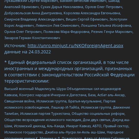
Лукашевский Сергей Маркович, Бахмин Вячеслав Иванович, Шабад
Анатолий Ефимович, Сухих Дарья Николаевна, Орлов Олег Петрович,
Добровольская Анна Дмитриевна, Королева Александра Евгеньевна,
Смирнов Владимир Александрович, Вицин Сергей Ефимович, Золотухин
Борис Андреевич, Левинсон Лев Семенович, Локшина Татьяна Иосифовна,
Орлов Олег Петрович, Полякова Мара Федоровна, Резник Генри Маркович,
Захаров Герман Константинович
Источник:
http://unro.minjust.ru/NKOForeignAgent.aspx
данные на
24.03.2022
* Единый федеральный список организаций, в том числе
иностранных и международных организаций, признанных
в соответствии с законодательством Российской Федерации
террористическими:
Высший военный Маджлисуль Шура Объединенных сил моджахедов
Кавказа, Конгресс народов Ичкерии и Дагестана, База, Асбат аль-Ансар,
Священная война, Исламская группа, Братья-мусульмане, Партия
исламского освобождения, Лашкар-И-Тайба, Исламская группа, Движение
Талибан, Исламская партия Туркестана, Общество социальных реформ,
Общество возрождения исламского наследия, Дом двух святых, Джунд аш-
Шам, Исламский джихад, Аль-Каида, Имарат Кавказ, АБТО, Правый сектор,
Исламское государство, Джабха аль-Нусра ли-Ахль аш-Шам, Народное
ополчение имени К. Минина и Д. Пожарского, Аджр от Аллаха Субхану уа