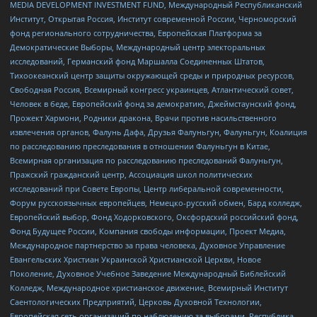
MEDIA DEVELOPMENT INVESTMENT FUND, Международный Республиканский
Институт, Открытая Россия, Институт современной России, Черноморский
фонд регионального сотрудничества, Европейская Платформа за
Демократические Выборы, Международный центр электоральных
исследований, Германский фонд Маршалла Соединенных Штатов,
Тихоокеанский центр защиты окружающей среды и природных ресурсов,
Свободная Россия, Всемирный конгресс украинцев, Атлантический совет,
Человек в беде, Европейский фонд за демократию, Джеймстаунский фонд,
Прожект Хармони, Родники дракона, Врачи против насильственного
извлечения органов, Фалунь Дафа, Друзья Фалуньгун, Фалуньгун, Коалиция
по расследованию преследования в отношении Фалуньгун в Китае,
Всемирная организация по расследованию преследований Фалуньгун,
Пражский гражданский центр, Ассоциация школ политических
исследований при Совете Европы, Центр либеральной современности,
Форум русскоязычных европейцев, Немецко-русский обмен, Бард колледж,
Европейский выбор, Фонд Ходорковского, Оксфордский российский фонд,
Фонд Будущее России, Компания свободы информации, Проект Медиа,
Международное партнерство за права человека, Духовное Управление
Евангельских Христиан Украинской Христианской Церкви, Новое
Поколение, Духовное Учебное Заведение Международный Библейский
Колледж, Международное христианское движение, Всемирный Институт
Саентологических Предприятий, Церковь Духовной Технологии,
Европейская сеть организаций по наблюдению за выборами, Республика