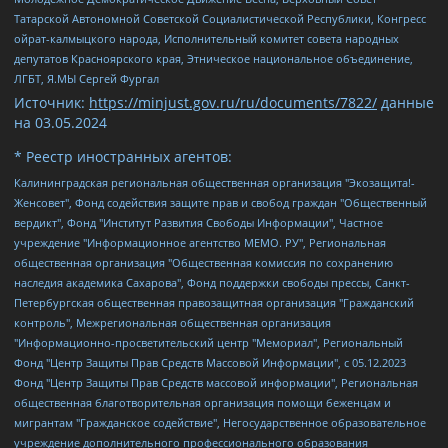
Татарской Автономной Советской Социалистической Республики, Конгресс
ойрат-калмыцкого народа, Исполнительный комитет совета народных
депутатов Красноярского края, Этническое национальное объединение,
ЛГБТ, Я.МЫ Сергей Фургал
Источник:
https://minjust.gov.ru/ru/documents/7822/
данные
на
03.05.2024
* Реестр иностранных агентов:
Калининградская региональная общественная организация "Экозащита!-Женсовет", Фонд содействия защите прав и свобод граждан "Общественный вердикт", Фонд "Институт Развития Свободы Информации", Частное учреждение "Информационное агентство МЕМО. РУ", Региональная общественная организация "Общественная комиссия по сохранению наследия академика Сахарова", Фонд поддержки свободы прессы, Санкт-Петербургская общественная правозащитная организация "Гражданский контроль", Межрегиональная общественная организация "Информационно-просветительский центр "Мемориал", Региональный Фонд "Центр Защиты Прав Средств Массовой Информации", с 05.12.2023 Фонд "Центр Защиты Прав Средств массовой информации", Региональная общественная благотворительная организация помощи беженцам и мигрантам "Гражданское содействие", Негосударственное образовательное учреждение дополнительного профессионального образования (повышение квалификации) специалистов "АКАДЕМИЯ ПО ПРАВАМ ЧЕЛОВЕКА", Свердловская региональная общественная организация "Сутяжник", Автономная некоммерческая организация "Центр независимых социологических исследований", Союз общественных объединений "Российский исследовательский центр по правам человека", Региональное общественное учреждение научно-информационный центр "МЕМОРИАЛ", Некоммерческая организация "Фонд защиты гласности", Автономная некоммерческая организация "Институт прав человека", Городская общественная организация "Екатеринбургское общество "МЕМОРИАЛ", Городская общественная организация "Рязанское историко-просветительское и правозащитное общество "Мемориал" (Рязанский Мемориал), Челябинский региональный орган общественной самодеятельности – женское общественное объединение "Женщины Евразии", Челябинский региональный орган общественной самодеятельности "Уральская правозащитная группа", Фонд содействия защите здоровья и социальной справедливости имени Андрея Рылькова, Автономная Некоммерческая Организация "Аналитический Центр Юрия Левады", Автономная некоммерческая организация социальной поддержки населения "Проект Апрель", Региональная общественная организация помощи женщинам и детям, находящимся в кризисной ситуации "Информационно-методический центр "Анна", Фонд содействия развитию массовых коммуникаций и правовому просвещению "Так-так-Так", Фонд содействия устойчивому развитию "Серебряная тайга", Свердловский региональный общественный фонд социальных проектов "Новое время", "Idel.Реалии", Кавказ.Реалии, Крым.Реалии, Телеканал Настоящее Время, Татаро-башкирская служба Радио Свобода (Azatliq Radiosi), Радио Свободная Европа/Радио Свобода (PCE/PC), "Сибирь.Реалии", "Фактограф", Благотворительный фонд помощи осужденным и их семьям, Автономная некоммерческая организация "Институт глобализации и социальных движений", Фонд "В защиту прав заключенных", Частное учреждение "Центр поддержки и содействия развитию средств массовой информации", Пензенский региональный общественный благотворительный фонд "Гражданский союз", "Север.Реалии", Некоммерческая организация Фонд "Правовая инициатива", Общество с ограниченной ответственностью "Радио Свободная Европа/Радио Свобода", Чешское информационное агентство "MEDIUM-ORIENT", Красноярская региональная общественная организация "Мы против СПИДа", Камалягин Денис Николаевич, Маркелов Сергей Евгеньевич, Пономарев Лев Александрович, Савицкая Людмила Алексеевна, Автономная некоммерческая организация "Центр по работе с проблемой насилия "НАСИЛИЮ.НЕТ", Межрегиональный профессиональный союз работников здравоохранения "Альянс врачей", Юридическое лицо, зарегистрированное в Латвийской Республике, SIA "Medusa Project" (регистрационный номер 40103797863, дата регистрации 10.06.2014), Некоммерческая организация "Фонд по борьбе с коррупцией", Автономная некоммерческая организация "Институт права и публичной политики", Баданин Роман Сергеевич, Гликин Максим Александрович, Железнова Мария Михайловна, Лукьянова Юлия Сергеевна, Маетная Елизавета Витальевна, Маняхин Петр Борисович, Чуракова Ольга Владимировна, Ярош Юлия Петровна, Юридическое лицо "The Insider SIA", зарегистрированное в Риге, Латвийская Республика (дата регистрации 26.06.2015), являющееся администратором доменного имени интернет-издания "The Insider SIA", https://theins.ru, Постернак Алексей Евгеньевич, Рубин Михаил Аркадьевич, Анин Роман Александрович, Юридическое лицо Istories fonds, зарегистрированное в Латвийской Республике (регистрационный номер 50008295751, дата регистрации 24.02.2020), Великовский Дмитрий Александрович, Долинина Ирина Николаевна, Мароховская Алеся Алексеевна, Шлейнов Роман Юрьевич, Шмагун Олеся Валентиновна, Общество с ограниченной ответственностью "Альтаир 2021", Общество с ограниченной ответственностью "Вега 2021", Общество с ограниченной ответственностью "Главный редактор 2021", Общество с ограниченной ответственностью "Ромашки монолит", Важенков Артем Валерьевич, Ивановская областная общественная организация "Центр гендерных исследований", Гурман Юрий Альбертович, Медиапроект "ОВД-Инфо", Егоров Владимир Владимирович, Жилинский Владимир Александрович, Общество с ограниченной ответственностью "ЗП", Иванова София Юрьевна, Карезина Инна Павловна, Кильтау Екатерина Викторовна, Петров Алексей Викторович, Пискунов Сергей Евгеньевич, Смирнов Сергей Сергеевич, Тихонов Михаил Сергеевич, Общество с ограниченной ответственностью "ЖУРНАЛИСТ-ИНОСТРАННЫЙ АГЕНТ", Арапова Галина Юрьевна, Вольтская Татьяна Анатольевна, Американская компания "Mason G.E.S. Anonymous Foundation" (США), являющаяся владельцем интернет-издания https://mnews.world/, Компания "Stichting Bellingcat", зарегистрированная в Нидерландах (дата регистрации 11.07.2018), Захаров Андрей Вячеславович, Клепиковская Екатерина Дмитриевна, Общество с ограниченной ответственностью "МЕМО", Перл Роман Александрович, Симонов Евгений Алексеевич, Соловьева Елена Анатольевна, Сотников Даниил Владимирович, Сурначева Елизавета Дмитриевна, Автономная некоммерческая организация по защите прав человека и информированию населения "Якутия – Наше Мнение", Общество с ограниченной ответственностью "Москоу диджитал медиа", с 26.01.2023 Общество с ограниченной ответственностью "Чайка Белые сады", Ветошкина Валерия Валерьевна, Заговора Максим Александрович, Межрегиональное общественное движение "Российская ЛГБТ - сеть", Оленичев Максим Владимирович, Павлов Иван Юрьевич, Скворцова Елена Сергеевна, Общество с ограниченной ответственностью "Как бы инагент", Кочетков Игорь Викторович, Общество с ограниченной ответственностью "Честные выборы", Еланчик Олег Александрович, Общество с ограниченной ответственностью "Нобелевский призыв", Гималова Регина Эмилевна, Григорьев Андрей Валерьевич, Григорьева Алина Александровна, Ассоциация по содействию защите прав призывников, альтернативнослужащих и военнослужащих "Правозащитная группа "Гражданин.Армия.Право", Хисамова Регина Фаритовна, Автономная некоммерческая организация по реализации социально-правовых программ "Лилит", Дальневосточное общественное движение "Маяк", Санкт-Петербургская ЛГБТ-инициативная группа "Выход", Инициативная группа ЛГБТ+ "Реверс", Алексеев Андрей Викторович, Бекбулатова Таисия Львовна, Беляев Иван Михайлович, Владыкина Елена Сергеевна, Гельман Марат Александрович, Никульшина Вероника Юрьевна, Толоконникова Надежда Андреевна, Шендерович Виктор Анатольевич, Общество с ограниченной ответственностью "Данное сообщение", Общество с ограниченной ответственностью Издательский дом "Новая глава", Айнбиндер Александра Александровна, Московский комьюнити-центр для ЛГБТ+инициатив, Благотворительный фонд развития филантропии, Deutsche Welle (Германия, Kurt-Schumacher-Strasse 3, 53113 Bonn), Борзунова Мария Михайловна, Воробьев Виктор Викторович, Голубева Анна Львовна, Константинова Алла Михайловна, Малкова Ирина Владимировна, Мурадов Мурад Абдулгалимович, Осетинская Елизавета Николаевна, Понасенков Евгений Николаевич, Ганапольский Матвей Юрьевич, Киселев Евгений Алексеевич, Борухович Ирина Григорьевна, Дремин Иван Тимофеевич, Дубровский Дмитрий Викторович, Красноярская региональная общественная организация поддержки и развития альтернативных образовательных технологий и межкультурных коммуникаций "ИНТЕРРА", Маяковская Екатерина Алексеевна, Фейгин Марк Захарович, Филимонов Андрей Викторович, Дзугкоева Регина Николаевна, Доброхотов Роман Александрович, Дудь Юрий Александрович, Елкин Сергей Владимирович, Кругликов Кирилл Игоревич, Сабунаева Мария Леонидовна, Семенов Алексей Владимирович, Шаинян Карен Багратович, Шульман Екатерина Михайловна, Асафьев Артур Валерьевич, Вахштайн Виктор Семенович, Венедиктов Алексей Алексеевич, Лушникова Екатерина Евгеньевна, Волков Леонид Михайлович, Невзоров Александр Глебович, Пархоменко Сергей Борисович, Сироткин Ярослав Николаевич, Кара-Мурза Владимир Владимирович, Баранова Наталья Владимировна, Гозман Леонид Яковлевич, Кагарлицкий Борис Юльевич, Климарев Михаил Валерьевич, Милов Владимир Станиславович, Автономная некоммерческая организация Краснодарский центр современного искусства "Типография", Моргенштерн Алишер Тагирович, Соболь Любовь Эдуардовна, Общество с ограниченной ответственностью "ЛИЗА НОРМ", Каспаров Гарри Кимович, Ходорковский Михаил Борисович, Общество с ограниченной ответственностью "Апрельские тезисы", Данилович Ирина Брониславовна, Кашин Олег Владимирович, Петров Николай Владимирович, Пивоваров Алексей Владимирович, Соколов Михаил Владимирович, Цветкова Юлия Владимировна, Чичваркин Евгений Александрович, Комитет против пыток/Команда против пыток, Общество с ограниченной ответственностью "Первый научный", Общество с ограниченной ответственностью "Вертолет и ко", Белоцерковская Вероника Борисовна, Кац Максим Евгеньевич, Лазарева Татьяна Юрьевна, Шаведдинов Руслан Табризович, Яшин Илья Валерьевич, Общество с ограниченной ответственностью "Иноагент ААВ", Алешковский Дмитрий Петрович, Альбац Евгения Марковна, Быков Дмитрий Львович, Галямина Юлия Евгеньевна, Лойко Сергей Леонидович, Мартынов Кирилл Константинович, Медведев Сергей Александрович, Крашенинников Федор Геннадиевич, Гордеева Катерина Вл