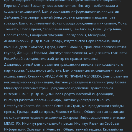
Горячая Линия, В защиту прав заключенных, Институт глобализации и
социальных движений, Центр социально-информационных инициатив
Действие, Благотворительный фонд охраны здоровья и защиты прав
граждан, Благотворительный фонд помощи осужденным и их семьям, Фонд
Тольятти, Новое время, Серебряная тайга, Так-Так-Так, Сова, центр Анна,
Проект Апрель, Самарская губерния, Эра здоровья, Мемориал,
Аналитический Центр Юрия Левады, Издательство Парк Гагарина, Фонд
имени Андрея Рылькова, Сфера, Центр СИБАЛЬТ, Уральская правозащитная
группа, Женщины Евразии, Институт прав человека, Фонд защиты гласности,
Российский исследовательский центр по правам человека,
Дальневосточный центр развития гражданских инициатив и социального
партнерства, Гражданское действие, Центр независимых социологических
исследований, Сутяжник, АКАДЕМИЯ ПО ПРАВАМ ЧЕЛОВЕКА, Центр развития
некоммерческих организаций, Частное учреждение в Калининграде Совета
Министров северных стран, Гражданское содействие, Трансперенси
Интернешнл-Р, Центр Защиты Прав Средств Массовой Информации,
Институт развития прессы - Сибирь, Частное учреждение в Санкт-
Петербурге Совета Министров Северных Стран, Фонд поддержки свободы
прессы, Гражданский контроль, Человек и Закон, Общественная комиссия
по сохранению наследия академика Сахарова, Информационное агентство
МЕМО. РУ, Институт региональной прессы, Институт Развития Свободы
Информации, Экозащита!-Женсовет, Общественный вердикт, Евразийская