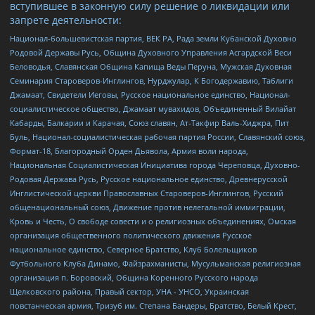
вступившее в законную силу решение о ликвидации или
запрете деятельности:
Национал-большевистская партия, ВЕК РА, Рада земли Кубанской Духовно
Родовой Державы Русь, Община Духовного Управления Асгардской Веси
Беловодья, Славянская Община Капища Веды Перуна, Мужская Духовная
Семинария Староверов-Инглингов, Нурджулар, К Богодержавию, Таблиги
Джамаат, Свидетели Иеговы, Русское национальное единство, Национал-
социалистическое общество, Джамаат мувахидов, Объединенный Вилайат
Кабарды, Балкарии и Карачая, Союз славян, Ат-Такфир Валь-Хиджра, Пит
Буль, Национал-социалистическая рабочая партия России, Славянский союз,
Формат-18, Благородный Орден Дьявола, Армия воли народа,
Национальная Социалистическая Инициатива города Череповца, Духовно-
Родовая Держава Русь, Русское национальное единство, Древнерусской
Инглистической церкви Православных Староверов-Инглингов, Русский
общенациональный союз, Движение против нелегальной иммиграции,
Кровь и Честь, О свободе совести и о религиозных объединениях, Омская
организация общественного политического движения Русское
национальное единство, Северное Братство, Клуб Болельщиков
Футбольного Клуба Динамо, Файзрахманисты, Мусульманская религиозная
организация п. Боровский, Община Коренного Русского народа
Щелковского района, Правый сектор, УНА - УНСО, Украинская
повстанческая армия, Тризуб им. Степана Бандеры, Братство, Белый Крест,