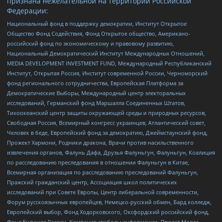
признана нежелательной на территории Российской
Федерации:
Национальный фонд в поддержку демократии, Институт Открытое
Общество Фонд Содействия, Фонд Открытое общество, Американо-
российский фонд по экономическому и правовому развитию,
Национальный Демократический Институт Международных Отношений,
MEDIA DEVELOPMENT INVESTMENT FUND, Международный Республиканский
Институт, Открытая Россия, Институт современной России, Черноморский
фонд регионального сотрудничества, Европейская Платформа за
Демократические Выборы, Международный центр электоральных
исследований, Германский фонд Маршалла Соединенных Штатов,
Тихоокеанский центр защиты окружающей среды и природных ресурсов,
Свободная Россия, Всемирный конгресс украинцев, Атлантический совет,
Человек в беде, Европейский фонд за демократию, Джеймстаунский фонд,
Прожект Хармони, Родники дракона, Врачи против насильственного
извлечения органов, Фалунь Дафа, Друзья Фалуньгун, Фалуньгун, Коалиция
по расследованию преследования в отношении Фалуньгун в Китае,
Всемирная организация по расследованию преследований Фалуньгун,
Пражский гражданский центр, Ассоциация школ политических
исследований при Совете Европы, Центр либеральной современности,
Форум русскоязычных европейцев, Немецко-русский обмен, Бард колледж,
Европейский выбор, Фонд Ходорковского, Оксфордский российский фонд,
Фонд Будущее России, Компания свободы информации, Проект Медиа,