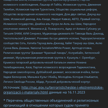
исламского освобождения, Лашкар-И-Тайба, Исламская группа, Движение
Талибан, Исламская партия Туркестана, Общество социальных реформ,
Общество возрождения исламского наследия, Дом двух святых, Джунд аш-
Шам, Исламский джихад, Аль-Каида, Имарат Кавказ, АБТО, Правый сектор,
Исламское государство, Джабха аль-Нусра ли-Ахль аш-Шам, Народное
ополчение имени К. Минина и Д. Пожарского, Аджр от Аллаха Субхану уа
Тагьаля SHAM, АУМ Синрике, Муджахеды джамаата Ат-Тавхида Валь-Джихад,
Чистопольский Джамаат, Рохнамо ба суи давлати исломи, Террористическое
сообщество Сеть, Катиба Таухид валь-Джихад, Хайят Тахрир аш-Шам, Ахлю
Сунна Валь Джамаа, National Socialism/White Power, Артподготовка,
Религиозная группа “Джамаат “Красный пахарь”, Колумбайн, Хатлонский
джамаат, Мусульманская религиозная группа п. Кушкуль г. Оренбург,
Крымско-татарский добровольческий батальон имени Номана
Челебиджихана, Азов, Партия исламского возрождения Таджикистана,
Народная самооборона, Дуббайский джамаат, московская ячейка, Батал-
Хаджи Белхороев, Маньяки Культ Убийц, Молодёжь Которая Улыбается,
Легион Свобода России, Айдар, Русский добровольческий корпус
Источник:
http://nac.gov.ru/terroristicheskie-i-ekstremistskie-
organizacii-i-materialy.html
данные на
16.11.2023
* Перечень общественных объединений и религиозных
организаций в отношении которых судом принято