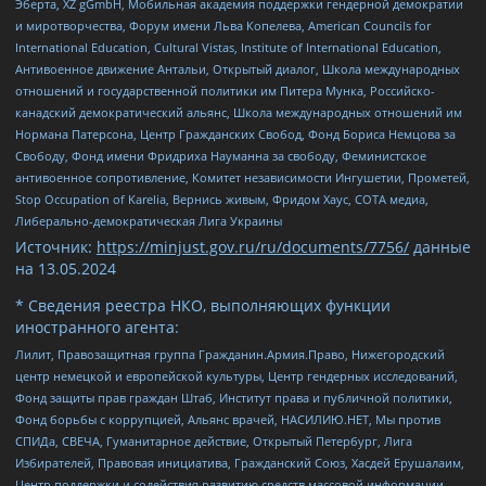
Эберта, XZ gGmbH, Мобильная академия поддержки гендерной демократии
и миротворчества, Форум имени Льва Копелева, American Councils for
International Education, Cultural Vistas, Institute of International Education,
Антивоенное движение Антальи, Открытый диалог, Школа международных
отношений и государственной политики им Питера Мунка, Российско-
канадский демократический альянс, Школа международных отношений им
Нормана Патерсона, Центр Гражданских Свобод, Фонд Бориса Немцова за
Свободу, Фонд имени Фридриха Науманна за свободу, Феминистское
антивоенное сопротивление, Комитет независимости Ингушетии, Прометей,
Stop Occupation of Karelia, Вернись живым, Фридом Хаус, СОТА медиа,
Либерально-демократическая Лига Украины
Источник:
https://minjust.gov.ru/ru/documents/7756/
данные
на
13.05.2024
* Сведения реестра НКО, выполняющих функции
иностранного агента:
Лилит, Правозащитная группа Гражданин.Армия.Право, Нижегородский
центр немецкой и европейской культуры, Центр гендерных исследований,
Фонд защиты прав граждан Штаб, Институт права и публичной политики,
Фонд борьбы с коррупцией, Альянс врачей, НАСИЛИЮ.НЕТ, Мы против
СПИДа, СВЕЧА, Гуманитарное действие, Открытый Петербург, Лига
Избирателей, Правовая инициатива, Гражданский Союз, Хасдей Ерушалаим,
Центр поддержки и содействия развитию средств массовой информации,