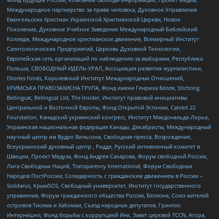
Международное партнерство за права человека, Духовное Управление
Евангельских Христиан Украинской Христианской Церкви, Новое
Поколение, Духовное Учебное Заведение Международный Библейский
Колледж, Международное христианское движение, Всемирный Институт
Саентологических Предприятий, Церковь Духовной Технологии,
Европейская сеть организаций по наблюдению за выборами, Республика
Польша, СВОБОДНЫЙ ИДЕЛЬ-УРАЛ, Ассоциация развития журналистики,
IStories fonds, Королевский Институт Международных Отношений,
КРИМСЬКА ПРАВОЗАХИСНА ГРУПА, Фонд имени Генриха Бёлля, Stichting
Bellingcat, Bellingcat Ltd, The Insider, Институт правовой инициативы
Центральной и Восточной Европы, Фонд Открытой Эстонии, Calvert 22
Foundation, Канадский украинский конгресс, Институт Макдональда-Лорье,
Украинская национальная федерация Канады, Декабристы, Международный
научный центр им Вудро Вильсона, Свободная пресса, Возрождение,
Всеукраинский духовный центр , Риддл, Русский антивоенный комитет в
Швеции, Проект Медуза, Фонд Андрея Сахарова, Форум свободной России,
Лига Свободных Наций, Transparеncy International, Форум Свободных
Народов ПостРоссии, Солидарность с гражданским движением в России –
Solidarus, КрымSOS, Свободный университет, Институт государственного
управления, Форум гражданского общества Россия, Беллона, Союз жителей
островов Тисима и Хабомаи, Съезд народных депутатов, Гринпис
Интернешнл, Фонд борьбы с коррупцией Инк, Завет церквей TCCN, Агора,