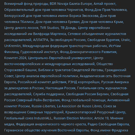
Всемирный фонд природы, BDR Novaja Gazeta-Europe, Алтай проект,
Образовательный дом прав человека Чернигов, Фонд Дом Прав Человека,
Белорусский дом прав человека имени Бориса Звозскова, Дом прав
человека Тбилиси, Дом прав человека Ереван, Дом прав человека Крым,
Центр дикого лосося, TVR Studios, ТВ Дождь, Центр европейских
исследований им Вилфрида Мартенса, Сетевое объединение журналистов
расследователей, АЛЛАТРА, За свободную Россию, Свободная Бурятия, Uralic,
UnKremlin, Международная федерация транспортных рабочих, ИстЧам
Финланд, Гудзоновский институт, Фонд Демократического Развития,
Комитет-2024, Центрально-Европейский университет, Центр
восточноевропейских и международных исследований, Общество
Сторожевой башни, Библии и трактатов Свидетелей Иеговы, Гражданский
Совет, Центр анализа европейской политики, Академическая сеть Восточная
Европа, Российский комитет действия, РЭНД корпорейшн, Русская Америка
за демократию в России, Настоящая Россия, Глобальная сеть журналистов-
расследователей, Служба поддержки, Свободная Россия Берлин, Свободная
Россия Северный Рейн-Вестфалия, Фонд глобальной помощи, Антивоенный
комитет России, Russie-Libertes, La Asocicion de Rusos Libres, Союз за
возвращение Северных территорий, Крымскотатарский Ресурсный Центр,
Глобальный союз IndustriALL, Russian Election Monitor, Article 19, Мнение
медиа, Федерация анархического черного креста, Радио Свободная Европа,
Германское общество изучения Восточной Европы, Фонд имени Фридриха