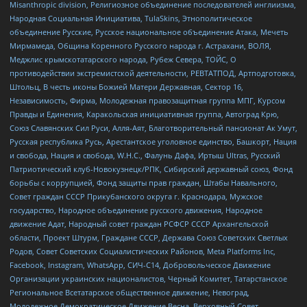
Misanthropic division, Религиозное объединение последователей инглиизма,
Народная Социальная Инициатива, TulaSkins, Этнополитическое
объединение Русские, Русское национальное объединение Атака, Мечеть
Мирмамеда, Община Коренного Русского народа г. Астрахани, ВОЛЯ,
Меджлис крымскотатарского народа, Рубеж Севера, ТОЙС, О
противодействии экстремистской деятельности, РЕВТАТПОД, Артподготовка,
Штольц, В честь иконы Божией Матери Державная, Сектор 16,
Независимость, Фирма, Молодежная правозащитная группа МПГ, Курсом
Правды и Единения, Каракольская инициативная группа, Автоград Крю,
Союз Славянских Сил Руси, Алля-Аят, Благотворительный пансионат Ак Умут,
Русская республика Русь, Арестантское уголовное единство, Башкорт, Нация
и свобода, Нация и свобода, W.H.С., Фалунь Дафа, Иртыш Ultras, Русский
Патриотический клуб-Новокузнецк/РПК, Сибирский державный союз, Фонд
борьбы с коррупцией, Фонд защиты прав граждан, Штабы Навального,
Совет граждан СССР Прикубанского округа г. Краснодара, Мужское
государство, Народное объединение русского движения, Народное
движение Адат, Народный совет граждан РСФСР СССР Архангельской
области, Проект Штурм, Граждане СССР, Держава Союз Советских Светлых
Родов, Совет Советских Социалистических Районов, Meta Platforms Inc,
Facebook, Instagram, WhatsApp, СИЧ-С14, Добровольческое Движение
Организации украинских националистов, Черный Комитет, Татарстанское
Региональное Всетатарское общественное движение, Невоград,
Молодежное Демократическое Движение Весна, Верховный Совет