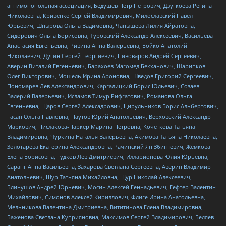
антимонопольная ассоциация, Бедушев Петр Петрович, Дзугкоева Регина
Николаевна, Кривенко Сергей Владимирович, Милославский Павел
Юрьевич, Шнырова Ольга Вадимовна, Чанышева Лилия Айратовна,
Сидорович Ольга Борисовна, Туровский Александр Алексеевич, Васильева
Анастасия Евгеньевна, Ривина Анна Валерьевна, Бойко Анатолий
Николаевич, Дугин Сергей Георгиевич, Пивоваров Андрей Сергеевич,
Аверин Виталий Евгеньевич, Барахоев Магомед Бекханович, Шарипков
Олег Викторович, Мошель Ирина Ароновна, Шведов Григорий Сергеевич,
Пономарев Лев Александрович, Каргалицкий Борис Юльевич, Созаев
Валерий Валерьевич, Исламов Тимур Рифгатович, Романова Ольга
Евгеньевна, Щаров Сергей Алексадрович, Цирульников Борис Альбертович,
Гасан Ольга Павловна, Паутов Юрий Анатольевич, Верховский Александр
Маркович, Пислакова-Паркер Марина Петровна, Кочеткова Татьяна
Владимировна, Чуркина Наталья Валерьевна, Акимова Татьяна Николаевна,
Золотарева Екатерина Александровна, Рачинский Ян Збигневич, Жемкова
Елена Борисовна, Гудков Лев Дмитриевич, Илларионова Юлия Юрьевна,
Саранг Анна Васильевна, Захарова Светлана Сергеевна, Аверин Владимир
Анатольевич, Щур Татьяна Михайловна, Щур Николай Алексеевич,
Блинушов Андрей Юрьевич, Мосин Алексей Геннадьевич, Гефтер Валентин
Михайлович, Симонов Алексей Кириллович, Флиге Ирина Анатольевна,
Мельникова Валентина Дмитриевна, Вититинова Елена Владимировна,
Баженова Светлана Куприяновна, Максимов Сергей Владимирович, Беляев