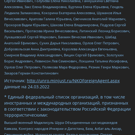
Сергей Иванович, Голубева Елена Николаевна, Ганнушкина Светлана
Алексеевна, Закс Елена Владимировна, Буртина Елена Юрьевна, Гендель
Людмила Залмановна, Кокорина Екатерина Алексеевна, Шуманов Илья
Вячеславович, Арапова Галина Юрьевна, Свечников Анатолий Мариевич,
Прохоров Вадим Юрьевич, Шахова Елена Владимировна, Подузов Сергей
Васильевич, Протасова Ирина Вячеславовна, Литинский Леонид Борисович,
Лукашевский Сергей Маркович, Бахмин Вячеслав Иванович, Шабад
Анатолий Ефимович, Сухих Дарья Николаевна, Орлов Олег Петрович,
Добровольская Анна Дмитриевна, Королева Александра Евгеньевна,
Смирнов Владимир Александрович, Вицин Сергей Ефимович, Золотухин
Борис Андреевич, Левинсон Лев Семенович, Локшина Татьяна Иосифовна,
Орлов Олег Петрович, Полякова Мара Федоровна, Резник Генри Маркович,
Захаров Герман Константинович
Источник:
http://unro.minjust.ru/NKOForeignAgent.aspx
данные на
24.03.2022
* Единый федеральный список организаций, в том числе
иностранных и международных организаций, признанных
в соответствии с законодательством Российской Федерации
террористическими:
Высший военный Маджлисуль Шура Объединенных сил моджахедов
Кавказа, Конгресс народов Ичкерии и Дагестана, База, Асбат аль-Ансар,
Священная война, Исламская группа, Братья-мусульмане, Партия