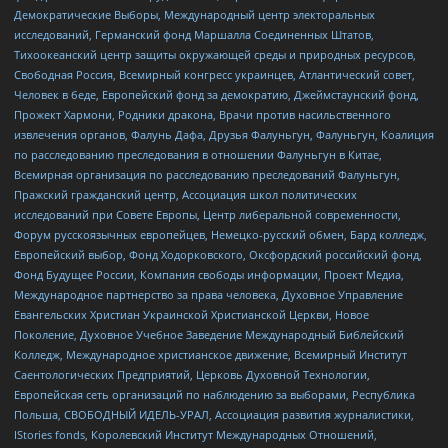
Демократические Выборы, Международный центр электоральных
исследований, Германский фонд Маршалла Соединенных Штатов,
Тихоокеанский центр защиты окружающей среды и природных ресурсов,
Свободная Россия, Всемирный конгресс украинцев, Атлантический совет,
Человек в беде, Европейский фонд за демократию, Джеймстаунский фонд,
Прожект Хармони, Родники дракона, Врачи против насильственного
извлечения органов, Фалунь Дафа, Друзья Фалуньгун, Фалуньгун, Коалиция
по расследованию преследования в отношении Фалуньгун в Китае,
Всемирная организация по расследованию преследований Фалуньгун,
Пражский гражданский центр, Ассоциация школ политических
исследований при Совете Европы, Центр либеральной современности,
Форум русскоязычных европейцев, Немецко-русский обмен, Бард колледж,
Европейский выбор, Фонд Ходорковского, Оксфордский российский фонд,
Фонд Будущее России, Компания свободы информации, Проект Медиа,
Международное партнерство за права человека, Духовное Управление
Евангельских Христиан Украинской Христианской Церкви, Новое
Поколение, Духовное Учебное Заведение Международный Библейский
Колледж, Международное христианское движение, Всемирный Институт
Саентологических Предприятий, Церковь Духовной Технологии,
Европейская сеть организаций по наблюдению за выборами, Республика
Польша, СВОБОДНЫЙ ИДЕЛЬ-УРАЛ, Ассоциация развития журналистики,
IStories fonds, Королевский Институт Международных Отношений,