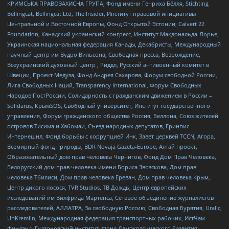
КРИМСЬКА ПРАВОЗАХИСНА ГРУПА, Фонд имени Генриха Бёлля, Stichting
Bellingcat, Bellingcat Ltd, The Insider, Институт правовой инициативы
Центральной и Восточной Европы, Фонд Открытой Эстонии, Calvert 22
Foundation, Канадский украинский конгресс, Институт Макдональда-Лорье,
Украинская национальная федерация Канады, Декабристы, Международный
научный центр им Вудро Вильсона, Свободная пресса, Возрождение,
Всеукраинский духовный центр , Риддл, Русский антивоенный комитет в
Швеции, Проект Медуза, Фонд Андрея Сахарова, Форум свободной России,
Лига Свободных Наций, Transparеncy International, Форум Свободных
Народов ПостРоссии, Солидарность с гражданским движением в России –
Solidarus, КрымSOS, Свободный университет, Институт государственного
управления, Форум гражданского общества Россия, Беллона, Союз жителей
островов Тисима и Хабомаи, Съезд народных депутатов, Гринпис
Интернешнл, Фонд борьбы с коррупцией Инк, Завет церквей TCCN, Агора,
Всемирный фонд природы, BDR Novaja Gazeta-Europe, Алтай проект,
Образовательный дом прав человека Чернигов, Фонд Дом Прав Человека,
Белорусский дом прав человека имени Бориса Звозскова, Дом прав
человека Тбилиси, Дом прав человека Ереван, Дом прав человека Крым,
Центр дикого лосося, TVR Studios, ТВ Дождь, Центр европейских
исследований им Вилфрида Мартенса, Сетевое объединение журналистов
расследователей, АЛЛАТРА, За свободную Россию, Свободная Бурятия, Uralic,
UnKremlin, Международная федерация транспортных рабочих, ИстЧам
Финланд, Гудзоновский институт, Фонд Демократического Развития,