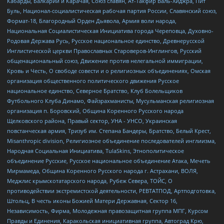
Кабарды, Балкарии и Карачая, Союз славян, Ат-Такфир Валь-Хиджра, Пит
Буль, Национал-социалистическая рабочая партия России, Славянский союз,
Формат-18, Благородный Орден Дьявола, Армия воли народа,
Национальная Социалистическая Инициатива города Череповца, Духовно-
Родовая Держава Русь, Русское национальное единство, Древнерусской
Инглистической церкви Православных Староверов-Инглингов, Русский
общенациональный союз, Движение против нелегальной иммиграции,
Кровь и Честь, О свободе совести и о религиозных объединениях, Омская
организация общественного политического движения Русское
национальное единство, Северное Братство, Клуб Болельщиков
Футбольного Клуба Динамо, Файзрахманисты, Мусульманская религиозная
организация п. Боровский, Община Коренного Русского народа
Щелковского района, Правый сектор, УНА - УНСО, Украинская
повстанческая армия, Тризуб им. Степана Бандеры, Братство, Белый Крест,
Misanthropic division, Религиозное объединение последователей инглиизма,
Народная Социальная Инициатива, TulaSkins, Этнополитическое
объединение Русские, Русское национальное объединение Атака, Мечеть
Мирмамеда, Община Коренного Русского народа г. Астрахани, ВОЛЯ,
Меджлис крымскотатарского народа, Рубеж Севера, ТОЙС, О
противодействии экстремистской деятельности, РЕВТАТПОД, Артподготовка,
Штольц, В честь иконы Божией Матери Державная, Сектор 16,
Независимость, Фирма, Молодежная правозащитная группа МПГ, Курсом
Правды и Единения, Каракольская инициативная группа, Автоград Крю,