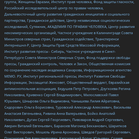
группа, Женщины Евразии, Институт прав человека, Фонд защиты гласности,
Российский исследовательский центр по правам человека,
Дальневосточный центр развития гражданских инициатив и социального
партнерства, Гражданское действие, Центр независимых социологических
исследований, Сутяжник, АКАДЕМИЯ ПО ПРАВАМ ЧЕЛОВЕКА, Центр развития
некоммерческих организаций, Частное учреждение в Калининграде Совета
Министров северных стран, Гражданское содействие, Трансперенси
Интернешнл-Р, Центр Защиты Прав Средств Массовой Информации,
Институт развития прессы - Сибирь, Частное учреждение в Санкт-
Петербурге Совета Министров Северных Стран, Фонд поддержки свободы
прессы, Гражданский контроль, Человек и Закон, Общественная комиссия
по сохранению наследия академика Сахарова, Информационное агентство
МЕМО. РУ, Институт региональной прессы, Институт Развития Свободы
Информации, Экозащита!-Женсовет, Общественный вердикт, Евразийская
антимонопольная ассоциация, Бедушев Петр Петрович, Дзугкоева Регина
Николаевна, Кривенко Сергей Владимирович, Милославский Павел
Юрьевич, Шнырова Ольга Вадимовна, Чанышева Лилия Айратовна,
Сидорович Ольга Борисовна, Туровский Александр Алексеевич, Васильева
Анастасия Евгеньевна, Ривина Анна Валерьевна, Бойко Анатолий
Николаевич, Дугин Сергей Георгиевич, Пивоваров Андрей Сергеевич,
Аверин Виталий Евгеньевич, Барахоев Магомед Бекханович, Шарипков
Олег Викторович, Мошель Ирина Ароновна, Шведов Григорий Сергеевич,
Пономарев Лев Александрович, Каргалицкий Борис Юльевич, Созаев