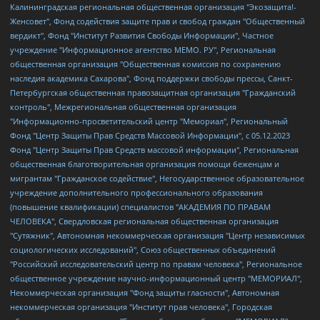
Калининградская региональная общественная организация "Экозащита!-Женсовет", Фонд содействия защите прав и свобод граждан "Общественный вердикт", Фонд "Институт Развития Свободы Информации", Частное учреждение "Информационное агентство МЕМО. РУ", Региональная общественная организация "Общественная комиссия по сохранению наследия академика Сахарова", Фонд поддержки свободы прессы, Санкт-Петербургская общественная правозащитная организация "Гражданский контроль", Межрегиональная общественная организация "Информационно-просветительский центр "Мемориал", Региональный Фонд "Центр Защиты Прав Средств Массовой Информации", с 05.12.2023 Фонд "Центр Защиты Прав Средств массовой информации", Региональная общественная благотворительная организация помощи беженцам и мигрантам "Гражданское содействие", Негосударственное образовательное учреждение дополнительного профессионального образования (повышение квалификации) специалистов "АКАДЕМИЯ ПО ПРАВАМ ЧЕЛОВЕКА", Свердловская региональная общественная организация "Сутяжник", Автономная некоммерческая организация "Центр независимых социологических исследований", Союз общественных объединений "Российский исследовательский центр по правам человека", Региональное общественное учреждение научно-информационный центр "МЕМОРИАЛ", Некоммерческая организация "Фонд защиты гласности", Автономная некоммерческая организация "Институт прав человека", Городская общественная организация "Екатеринбургское общество "МЕМОРИАЛ", Городская общественная организация "Рязанское историко-просветительское и правозащитное общество "Мемориал" (Рязанский Мемориал), Челябинский региональный орган общественной самодеятельности – женское общественное объединение "Женщины Евразии", Челябинский региональный орган общественной самодеятельности "Уральская правозащитная группа", Фонд содействия защите здоровья и социальной справедливости имени Андрея Рылькова, Автономная Некоммерческая Организация "Аналитический Центр Юрия Левады", Автономная некоммерческая организация социальной поддержки населения "Проект Апрель", Региональная общественная организация помощи женщинам и детям, находящимся в кризисной ситуации "Информационно-методический центр "Анна", Фонд содействия развитию массовых коммуникаций и правовому просвещению "Так-так-Так", Фонд содействия устойчивому развитию "Серебряная тайга", Свердловский региональный общественный фонд социальных проектов "Новое время", "Idel.Реалии", Кавказ.Реалии, Крым.Реалии, Телеканал Настоящее Время, Татаро-башкирская служба Радио Свобода (Azatliq Radiosi), Радио Свободная Европа/Радио Свобода (PCE/PC), "Сибирь.Реалии", "Фактограф", Благотворительный фонд помощи осужденным и их семьям, Автономная некоммерческая организация "Институт глобализации и социальных движений", Фонд "В защиту прав заключенных", Частное учреждение "Центр поддержки и содействия развитию средств массовой информации", Пензенский региональный общественный благотворительный фонд "Гражданский союз", "Север.Реалии", Некоммерческая организация Фонд "Правовая инициатива", Общество с ограниченной ответственностью "Радио Свободная Европа/Радио Свобода", Чешское информационное агентство "MEDIUM-ORIENT", Красноярская региональная общественная организация "Мы против СПИДа", Камалягин Денис Николаевич, Маркелов Сергей Евгеньевич, Пономарев Лев Александрович, Савицкая Людмила Алексеевна, Автономная некоммерческая организация "Центр по работе с проблемой насилия "НАСИЛИЮ.НЕТ", Межрегиональный профессиональный союз работников здравоохранения "Альянс врачей", Юридическое лицо, зарегистрированное в Латвийской Республике, SIA "Medusa Project" (регистрационный номер 40103797863, дата регистрации 10.06.2014), Некоммерческая организация "Фонд по борьбе с коррупцией", Автономная некоммерческая организация "Институт права и публичной политики", Баданин Роман Сергеевич, Гликин Максим Александрович, Железнова Мария Михайловна, Лукьянова Юлия Сергеевна, Маетная Елизавета Витальевна, Маняхин Петр Борисович, Чуракова Ольга Владимировна, Ярош Юлия Петровна, Юридическое лицо "The Insider SIA", зарегистрированное в Риге, Латвийская Республика (дата регистрации 26.06.2015), являющееся администратором доменного имени интернет-издания "The Insider SIA", https://theins.ru, Постернак Алексей Евгеньевич, Рубин Михаил Аркадьевич, Анин Роман Александрович, Юридическое лицо Istories fonds, зарегистрированное в Латвийской Республике (регистрационный номер 50008295751, дата регистрации 24.02.2020), Великовский Дмитрий Александрович, Долинина Ирина Николаевна, Мароховская Алеся Алексеевна, Шлейнов Роман Юрьевич, Шмагун Олеся Валентиновна, Общество с ограниченной ответственностью "Альтаир 2021", Общество с ограниченной ответственностью "Вега 2021", Общество с ограниченной ответственностью "Главный редактор 2021", Общество с ограниченной ответственностью "Ромашки монолит", Важенков Артем Валерьевич, Ивановская областная общественная организация "Центр гендерных исследований", Гурман Юрий Альбертович, Медиапроект "ОВД-Инфо", Егоров Владимир Владимирович, Жилинский Владимир Александрович, Общество с ограниченной ответственностью "ЗП", Иванова София Юрьевна, Карезина Инна Павловна, Кильтау Екатерина Викторовна, Петров Алексей Викторович, Пискунов Сергей Евгеньевич, Смирнов Сергей Сергеевич, Тихонов Михаил Сергеевич, Общество с ограниченной ответственностью "ЖУРНАЛИСТ-ИНОСТРАННЫЙ АГЕНТ", Арапова Галина Юрьевна, Вольтская Татьяна Анатольевна, Американская компания "Mason G.E.S. Anonymous Foundation" (США), являющаяся владельцем интернет-издания https://mnews.world/, Компания "Stichting Bellingcat", зарегистрированная в Нидерландах (дата регистрации 11.07.2018), Захаров Андрей Вячеславович, Клепиковская Екатерина Дмитриевна, Общество с ограниченной ответственностью "МЕМО", Перл Роман Александрович, Симонов Евгений Алексеевич, Соловьева Елена Анатольевна, Сотников Даниил Владимирович, Сурначева Елизавета Дмитриевна, Автономная некоммерческая организация по защите прав человека и информированию населения "Якутия – Наше Мнение", Общество с ограниченной ответственностью "Москоу диджитал медиа", с 26.01.2023 Общество с ограниченной ответственностью "Чайка Белые сады", Ветошкина Валерия Валерьевна, Заговора Максим Александрович, Межрегиональное общественное движение "Российская ЛГБТ - сеть", Оленичев Максим Владимирович, Павлов Иван Юрьевич, Скворцова Елена Сергеевна, Общество с ограниченной ответственностью "Как бы инагент", Кочетков Игорь Викторович, Общество с ограниченной ответственностью "Честные выборы", Еланчик Олег Александрович, Общество с ограниченной ответственностью "Нобелевский призыв", Гималова Регина Эмилевна, Григорьев Андрей Валерьевич, Григорьева Алина Александровна, Ассоциация по содействию защите прав призывников, альтернативнослужащих и военнослужащих "Правозащитная группа "Гражданин.Армия.Право", Хисамова Регина Фаритовна, Автономная некоммерческая организация по реализации социально-правовых программ "Лилит", Дальневосточное общественное движение "Маяк", Санкт-Петербургская ЛГБТ-инициативная группа "Выход", Инициативная группа ЛГБТ+ "Реверс", Алексеев Андрей Викторович, Бекбулатова Таисия Львовна, Беляев Иван Михайлович, Владыкина Елена Сергеевна, Гельман Марат Александрович, Никульшина Вероника Юрьевна, Толоконникова Надежда Андреевна, Шендерович Виктор Анатольевич, Общество с ограниченной ответственностью "Данное сообщение", Общество с ограниченной ответственностью Издательский дом "Новая глава", Айнбиндер Александра Александровна, Московский комьюнити-центр для ЛГБТ+инициатив, Благотворительный фонд развития филантропии, Deutsche Welle (Германия, Kurt-Schumacher-Strasse 3, 53113 Bonn), Борзунова Мария Михайловна, Воробьев Виктор Викторович, Голубева Анна Львовна, Константинова Алла Михайловна, Малкова Ирина Владимировна, Мурадов Мурад Абдулгалимович, Осетинская Елизавета Николаевна, Понасенков Евгений Николаевич, Ганапольский Матвей Юрьевич, Киселев Евгений Алексеевич, Борухович Ирина Григорьевна, Дремин Иван Тимофеевич, Дубровский Дмитрий Викторович, Красноярская региональная общественная организация поддержки и развития альтернативных образовательных технологий и межкультурных коммуникаций "ИНТЕРРА", Маяковская Екатерина Алексеевна, Фейгин Марк Захарович, Филимонов Андрей Викторович, Дзугкоева Регина Николаевна, Доброхотов Роман Александрович, Дудь Юрий Александрович, Елкин Сергей Владимирович, Кругликов Кирилл Игоревич, Сабунаева Мария Леонидовна, Семенов Алексей Владимирович, Шаинян Карен Багратович, Шульман Екатерина Михайловна, Асафьев Артур Валерьевич, Вахштайн Виктор Семенович, Венедиктов Алексей Алексеевич, Лушникова Екатерина Евгеньевна, Волков Леонид Михайлович, Невзоров Александр Глебович, Пархоменко Сергей Борисович, Сироткин Ярослав Николаевич, Кара-Мурза Владимир Владимирович, Баранова Наталья Владимировна, Гозман Леонид Яковлевич, Кагарлицкий Борис Юльевич, Климарев Михаил Валерьевич, Милов Владимир Станиславович, Автономная некоммерческая организация Краснодарский центр современного искусства "Типография", Моргенштерн Алишер Тагирович, Соболь Любовь Эдуардовна, Общество с ограниченной ответственностью "ЛИЗА НОРМ", Каспаров Гарри Кимович, Ходорковский Михаил Борисович, Общество с ограниченной ответственностью "Апрельские тезисы", Данилович Ирина Брониславовна, Кашин Олег Владимирович, Петров Николай Владимирович, Пивоваров Алексей Владимирович, Соколов Михаил Владимирович, Цветкова Юлия Владимировна, Чичваркин Евгений Александрович, Комитет против пыток/Команда против пыток, Общество с ограниченной ответственностью "Первый научный", Общество с ограниченной ответственностью "Вертолет и ко", Белоцерковская Вероника Борисовна, Кац Максим Евгеньевич, Лазарева Татьяна Юрьевна, Шаведдинов Руслан Табризович, Яшин Илья Валерьевич, Общество с ограниченной ответственностью "Иноагент ААВ", Алешковский Дмитрий Петрович, Альбац Евгения Марковна, Быков Дмитрий Львович, Галямина Юлия Евгеньевна, Лойко Сергей Леонидович, Мартынов Кирилл Константинович, Медведев Сергей Александрович, Крашенинников Федор Геннадиевич, Гордеева Катерина Вл