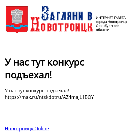
У нас тут конкурс
подъехал!
У нас тут конкурс подъехал!
https://max.ru/ntskdotru/AZ4maJL1BOY
Новотроицк Online