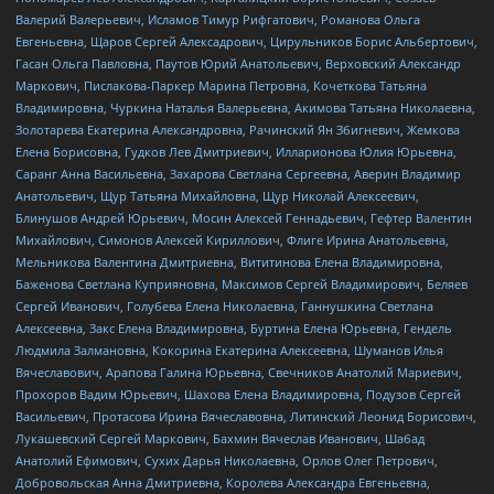
Валерий Валерьевич, Исламов Тимур Рифгатович, Романова Ольга
Евгеньевна, Щаров Сергей Алексадрович, Цирульников Борис Альбертович,
Гасан Ольга Павловна, Паутов Юрий Анатольевич, Верховский Александр
Маркович, Пислакова-Паркер Марина Петровна, Кочеткова Татьяна
Владимировна, Чуркина Наталья Валерьевна, Акимова Татьяна Николаевна,
Золотарева Екатерина Александровна, Рачинский Ян Збигневич, Жемкова
Елена Борисовна, Гудков Лев Дмитриевич, Илларионова Юлия Юрьевна,
Саранг Анна Васильевна, Захарова Светлана Сергеевна, Аверин Владимир
Анатольевич, Щур Татьяна Михайловна, Щур Николай Алексеевич,
Блинушов Андрей Юрьевич, Мосин Алексей Геннадьевич, Гефтер Валентин
Михайлович, Симонов Алексей Кириллович, Флиге Ирина Анатольевна,
Мельникова Валентина Дмитриевна, Вититинова Елена Владимировна,
Баженова Светлана Куприяновна, Максимов Сергей Владимирович, Беляев
Сергей Иванович, Голубева Елена Николаевна, Ганнушкина Светлана
Алексеевна, Закс Елена Владимировна, Буртина Елена Юрьевна, Гендель
Людмила Залмановна, Кокорина Екатерина Алексеевна, Шуманов Илья
Вячеславович, Арапова Галина Юрьевна, Свечников Анатолий Мариевич,
Прохоров Вадим Юрьевич, Шахова Елена Владимировна, Подузов Сергей
Васильевич, Протасова Ирина Вячеславовна, Литинский Леонид Борисович,
Лукашевский Сергей Маркович, Бахмин Вячеслав Иванович, Шабад
Анатолий Ефимович, Сухих Дарья Николаевна, Орлов Олег Петрович,
Добровольская Анна Дмитриевна, Королева Александра Евгеньевна,