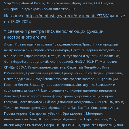
Stop Occupation of Karelia, Вернись живым, Фридом Хаус, СОТА медиа,
Либерально-демократическая Лига Украины
Источник:
https://minjust.gov.ru/ru/documents/7756/
данные
на
13.05.2024
* Сведения реестра НКО, выполняющих функции
иностранного агента:
Лилит, Правозащитная группа Гражданин.Армия.Право, Нижегородский
центр немецкой и европейской культуры, Центр гендерных исследований,
Фонд защиты прав граждан Штаб, Институт права и публичной политики,
Фонд борьбы с коррупцией, Альянс врачей, НАСИЛИЮ.НЕТ, Мы против
СПИДа, СВЕЧА, Гуманитарное действие, Открытый Петербург, Лига
Избирателей, Правовая инициатива, Гражданский Союз, Хасдей Ерушалаим,
Центр поддержки и содействия развитию средств массовой информации,
Горячая Линия, В защиту прав заключенных, Институт глобализации и
социальных движений, Центр социально-информационных инициатив
Действие, Благотворительный фонд охраны здоровья и защиты прав
граждан, Благотворительный фонд помощи осужденным и их семьям, Фонд
Тольятти, Новое время, Серебряная тайга, Так-Так-Так, Сова, центр Анна,
Проект Апрель, Самарская губерния, Эра здоровья, Мемориал,
Аналитический Центр Юрия Левады, Издательство Парк Гагарина, Фонд
имени Андрея Рылькова, Сфера, Центр СИБАЛЬТ, Уральская правозащитная