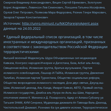
Смирнов Владимир Александрович, Вицин Сергей Ефимович, Золотухин
Борис Андреевич, Левинсон Лев Семенович, Локшина Татьяна Иосифовна,
Орлов Олег Петрович, Полякова Мара Федоровна, Резник Генри Маркович,
Захаров Герман Константинович
Источник:
http://unro.minjust.ru/NKOForeignAgent.aspx
данные на
24.03.2022
* Единый федеральный список организаций, в том числе
иностранных и международных организаций, признанных
в соответствии с законодательством Российской Федерации
террористическими:
Высший военный Маджлисуль Шура Объединенных сил моджахедов
Кавказа, Конгресс народов Ичкерии и Дагестана, База, Асбат аль-Ансар,
Священная война, Исламская группа, Братья-мусульмане, Партия
исламского освобождения, Лашкар-И-Тайба, Исламская группа, Движение
Талибан, Исламская партия Туркестана, Общество социальных реформ,
Общество возрождения исламского наследия, Дом двух святых, Джунд аш-
Шам, Исламский джихад, Аль-Каида, Имарат Кавказ, АБТО, Правый сектор,
Исламское государство, Джабха аль-Нусра ли-Ахль аш-Шам, Народное
ополчение имени К. Минина и Д. Пожарского, Аджр от Аллаха Субхану уа
Тагьаля SHAM, АУМ Синрике, Муджахеды джамаата Ат-Тавхида Валь-Джихад,
Чистопольский Джамаат, Рохнамо ба суи давлати исломи, Террористическое