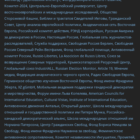
Комитет-2024, Центрально-Европейский университет, Центр
восточноевропейских и международных исследований, Общество
Сторожевой башни, Библии и трактатов Свидетелей Иеговы, Гражданский
Совет, Центр анализа европейской политики, Академическая сеть Восточная
Европа, Российский комитет действия, РЭНД корпорейшн, Русская Америка
за демократию в России, Настоящая Россия, Глобальная сеть журналистов-
расследователей, Служба поддержки, Свободная Россия Берлин, Свободная
Россия Северный Рейн-Вестфалия, Фонд глобальной помощи, Антивоенный
комитет России, Russie-Libertes, La Asocicion de Rusos Libres, Союз за
возвращение Северных территорий, Крымскотатарский Ресурсный Центр,
Глобальный союз IndustriALL, Russian Election Monitor, Article 19, Мнение
медиа, Федерация анархического черного креста, Радио Свободная Европа,
Германское общество изучения Восточной Европы, Фонд имени Фридриха
Эберта, XZ gGmbH, Мобильная академия поддержки гендерной демократии
и миротворчества, Форум имени Льва Копелева, American Councils for
International Education, Cultural Vistas, Institute of International Education,
Антивоенное движение Антальи, Открытый диалог, Школа международных
отношений и государственной политики им Питера Мунка, Российско-
канадский демократический альянс, Школа международных отношений им
Нормана Патерсона, Центр Гражданских Свобод, Фонд Бориса Немцова за
Свободу, Фонд имени Фридриха Науманна за свободу, Феминистское
антивоенное сопротивление, Комитет независимости Ингушетии, Прометей,