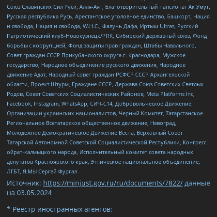
Союз Славянских Сил Руси, Алля-Аят, Благотворительный пансионат Ак Умут,
Русская республика Русь, Арестантское уголовное единство, Башкорт, Нация
и свобода, Нация и свобода, W.H.С., Фалунь Дафа, Иртыш Ultras, Русский
Патриотический клуб-Новокузнецк/РПК, Сибирский державный союз, Фонд
борьбы с коррупцией, Фонд защиты прав граждан, Штабы Навального,
Совет граждан СССР Прикубанского округа г. Краснодара, Мужское
государство, Народное объединение русского движения, Народное
движение Адат, Народный совет граждан РСФСР СССР Архангельской
области, Проект Штурм, Граждане СССР, Держава Союз Советских Светлых
Родов, Совет Советских Социалистических Районов, Meta Platforms Inc,
Facebook, Instagram, WhatsApp, СИЧ-С14, Добровольческое Движение
Организации украинских националистов, Черный Комитет, Татарстанское
Региональное Всетатарское общественное движение, Невоград,
Молодежное Демократическое Движение Весна, Верховный Совет
Татарской Автономной Советской Социалистической Республики, Конгресс
ойрат-калмыцкого народа, Исполнительный комитет совета народных
депутатов Красноярского края, Этническое национальное объединение,
ЛГБТ, Я.МЫ Сергей Фургал
Источник:
https://minjust.gov.ru/ru/documents/7822/
данные
на
03.05.2024
* Реестр иностранных агентов: