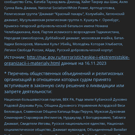
сообщество Сеть, Катиба Таухид валь-Джихад, Хайят Тахрир аш-Шам, Ахлю
Сунна Валь Джамаа, National Socialism/White Power, Артподготовка,
Религиозная группа “Джамаат “Красный пахарь”, Колумбайн, Хатлонский
джамаат, Мусульманская религиозная группа п. Кушкуль г. Оренбург,
Крымско-татарский добровольческий батальон имени Номана
Челебиджихана, Азов, Партия исламского возрождения Таджикистана,
Народная самооборона, Дуббайский джамаат, московская ячейка, Батал-
Хаджи Белхороев, Маньяки Культ Убийц, Молодёжь Которая Улыбается,
Легион Свобода России, Айдар, Русский добровольческий корпус
Источник:
http://nac.gov.ru/terroristicheskie-i-ekstremistskie-
organizacii-i-materialy.html
данные на
16.11.2023
* Перечень общественных объединений и религиозных
организаций в отношении которых судом принято
вступившее в законную силу решение о ликвидации или
запрете деятельности:
Национал-большевистская партия, ВЕК РА, Рада земли Кубанской Духовно
Родовой Державы Русь, Община Духовного Управления Асгардской Веси
Беловодья, Славянская Община Капища Веды Перуна, Мужская Духовная
Семинария Староверов-Инглингов, Нурджулар, К Богодержавию, Таблиги
Джамаат, Свидетели Иеговы, Русское национальное единство, Национал-
социалистическое общество, Джамаат мувахидов, Объединенный Вилайат