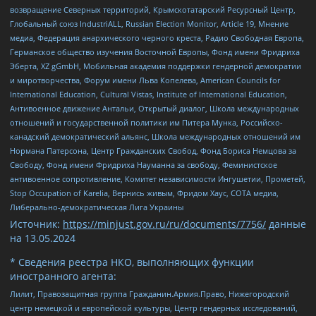
возвращение Северных территорий, Крымскотатарский Ресурсный Центр,
Глобальный союз IndustriALL, Russian Election Monitor, Article 19, Мнение
медиа, Федерация анархического черного креста, Радио Свободная Европа,
Германское общество изучения Восточной Европы, Фонд имени Фридриха
Эберта, XZ gGmbH, Мобильная академия поддержки гендерной демократии
и миротворчества, Форум имени Льва Копелева, American Councils for
International Education, Cultural Vistas, Institute of International Education,
Антивоенное движение Антальи, Открытый диалог, Школа международных
отношений и государственной политики им Питера Мунка, Российско-
канадский демократический альянс, Школа международных отношений им
Нормана Патерсона, Центр Гражданских Свобод, Фонд Бориса Немцова за
Свободу, Фонд имени Фридриха Науманна за свободу, Феминистское
антивоенное сопротивление, Комитет независимости Ингушетии, Прометей,
Stop Occupation of Karelia, Вернись живым, Фридом Хаус, СОТА медиа,
Либерально-демократическая Лига Украины
Источник:
https://minjust.gov.ru/ru/documents/7756/
данные
на
13.05.2024
* Сведения реестра НКО, выполняющих функции
иностранного агента:
Лилит, Правозащитная группа Гражданин.Армия.Право, Нижегородский
центр немецкой и европейской культуры, Центр гендерных исследований,