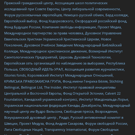
Пражский гражданский центр, Ассоциация школ политических
исследований при Совете Европы, Центр либеральной современности,
Форум русскоязычных европейцев, Немецко-русский обмен, Бард колледж,
Европейский выбор, Фонд Ходорковского, Оксфордский российский фонд,
Фонд Будущее России, Компания свободы информации, Проект Медиа,
Международное партнерство за права человека, Духовное Управление
Евангельских Христиан Украинской Христианской Церкви, Новое
Поколение, Духовное Учебное Заведение Международный Библейский
Колледж, Международное христианское движение, Всемирный Институт
Саентологических Предприятий, Церковь Духовной Технологии,
Европейская сеть организаций по наблюдению за выборами, Республика
Польша, СВОБОДНЫЙ ИДЕЛЬ-УРАЛ, Ассоциация развития журналистики,
IStories fonds, Королевский Институт Международных Отношений,
КРИМСЬКА ПРАВОЗАХИСНА ГРУПА, Фонд имени Генриха Бёлля, Stichting
Bellingcat, Bellingcat Ltd, The Insider, Институт правовой инициативы
Центральной и Восточной Европы, Фонд Открытой Эстонии, Calvert 22
Foundation, Канадский украинский конгресс, Институт Макдональда-Лорье,
Украинская национальная федерация Канады, Декабристы, Международный
научный центр им Вудро Вильсона, Свободная пресса, Возрождение,
Всеукраинский духовный центр , Риддл, Русский антивоенный комитет в
Швеции, Проект Медуза, Фонд Андрея Сахарова, Форум свободной России,
Лига Свободных Наций, Transparеncy International, Форум Свободных