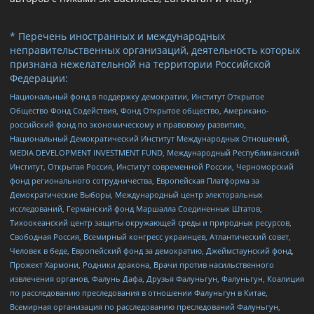
* Перечень иностранных и международных
неправительственных организаций, деятельность которых
признана нежелательной на территории Российской
Федерации:
Национальный фонд в поддержку демократии, Институт Открытое
Общество Фонд Содействия, Фонд Открытое общество, Американо-
российский фонд по экономическому и правовому развитию,
Национальный Демократический Институт Международных Отношений,
MEDIA DEVELOPMENT INVESTMENT FUND, Международный Республиканский
Институт, Открытая Россия, Институт современной России, Черноморский
фонд регионального сотрудничества, Европейская Платформа за
Демократические Выборы, Международный центр электоральных
исследований, Германский фонд Маршалла Соединенных Штатов,
Тихоокеанский центр защиты окружающей среды и природных ресурсов,
Свободная Россия, Всемирный конгресс украинцев, Атлантический совет,
Человек в беде, Европейский фонд за демократию, Джеймстаунский фонд,
Прожект Хармони, Родники дракона, Врачи против насильственного
извлечения органов, Фалунь Дафа, Друзья Фалуньгун, Фалуньгун, Коалиция
по расследованию преследования в отношении Фалуньгун в Китае,
Всемирная организация по расследованию преследований Фалуньгун,