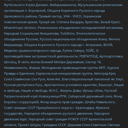
Футбольного Клуба Динамо, Файзрахманисты, Мусульманская религиозная
организация п. Боровский, Община Коренного Русского народа
Щелковского района, Правый сектор, УНА - УНСО, Украинская
повстанческая армия, Тризуб им. Степана Бандеры, Братство, Белый Крест,
Misanthropic division, Религиозное объединение последователей инглиизма,
Народная Социальная Инициатива, TulaSkins, Этнополитическое
объединение Русские, Русское национальное объединение Атака, Мечеть
Мирмамеда, Община Коренного Русского народа г. Астрахани, ВОЛЯ,
Меджлис крымскотатарского народа, Рубеж Севера, ТОЙС, О
противодействии экстремистской деятельности, РЕВТАТПОД, Артподготовка,
Штольц, В честь иконы Божией Матери Державная, Сектор 16,
Независимость, Фирма, Молодежная правозащитная группа МПГ, Курсом
Правды и Единения, Каракольская инициативная группа, Автоград Крю,
Союз Славянских Сил Руси, Алля-Аят, Благотворительный пансионат Ак Умут,
Русская республика Русь, Арестантское уголовное единство, Башкорт, Нация
и свобода, Нация и свобода, W.H.С., Фалунь Дафа, Иртыш Ultras, Русский
Патриотический клуб-Новокузнецк/РПК, Сибирский державный союз, Фонд
борьбы с коррупцией, Фонд защиты прав граждан, Штабы Навального,
Совет граждан СССР Прикубанского округа г. Краснодара, Мужское
государство, Народное объединение русского движения, Народное
движение Адат, Народный совет граждан РСФСР СССР Архангельской
области, Проект Штурм, Граждане СССР, Держава Союз Советских Светлых