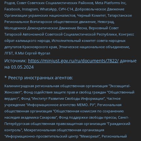
Родов, Совет Советских Социалистических Районов, Meta Platforms Inc,
Facebook, Instagram, WhatsApp, СИЧ-С14, Добровольческое Движение
Организации украинских националистов, Черный Комитет, Татарстанское
Региональное Всетатарское общественное движение, Невоград,
Молодежное Демократическое Движение Весна, Верховный Совет
Татарской Автономной Советской Социалистической Республики, Конгресс
ойрат-калмыцкого народа, Исполнительный комитет совета народных
депутатов Красноярского края, Этническое национальное объединение,
ЛГБТ, Я.МЫ Сергей Фургал
Источник:
https://minjust.gov.ru/ru/documents/7822/
данные
на
03.05.2024
* Реестр иностранных агентов:
Калининградская региональная общественная организация "Экозащита!-Женсовет", Фонд содействия защите прав и свобод граждан "Общественный вердикт", Фонд "Институт Развития Свободы Информации", Частное учреждение "Информационное агентство МЕМО. РУ", Региональная общественная организация "Общественная комиссия по сохранению наследия академика Сахарова", Фонд поддержки свободы прессы, Санкт-Петербургская общественная правозащитная организация "Гражданский контроль", Межрегиональная общественная организация "Информационно-просветительский центр "Мемориал", Региональный Фонд "Центр Защиты Прав Средств Массовой Информации", с 05.12.2023 Фонд "Центр Защиты Прав Средств массовой информации", Региональная общественная благотворительная организация помощи беженцам и мигрантам "Гражданское содействие", Негосударственное образовательное учреждение дополнительного профессионального образования (повышение квалификации) специалистов "АКАДЕМИЯ ПО ПРАВАМ ЧЕЛОВЕКА", Свердловская региональная общественная организация "Сутяжник", Автономная некоммерческая организация "Центр независимых социологических исследований", Союз общественных объединений "Российский исследовательский центр по правам человека", Региональное общественное учреждение научно-информационный центр "МЕМОРИАЛ", Некоммерческая организация "Фонд защиты гласности", Автономная некоммерческая организация "Институт прав человека", Городская общественная организация "Екатеринбургское общество "МЕМОРИАЛ", Городская общественная организация "Рязанское историко-просветительское и правозащитное общество "Мемориал" (Рязанский Мемориал), Челябинский региональный орган общественной самодеятельности – женское общественное объединение "Женщины Евразии", Челябинский региональный орган общественной самодеятельности "Уральская правозащитная группа", Фонд содействия защите здоровья и социальной справедливости имени Андрея Рылькова, Автономная Некоммерческая Организация "Аналитический Центр Юрия Левады", Автономная некоммерческая организация социальной поддержки населения "Проект Апрель", Региональная общественная организация помощи женщинам и детям, находящимся в кризисной ситуации "Информационно-методический центр "Анна", Фонд содействия развитию массовых коммуникаций и правовому просвещению "Так-так-Так", Фонд содействия устойчивому развитию "Серебряная тайга", Свердловский региональный общественный фонд социальных проектов "Новое время", "Idel.Реалии", Кавказ.Реалии, Крым.Реалии, Телеканал Настоящее Время, Татаро-башкирская служба Радио Свобода (Azatliq Radiosi), Радио Свободная Европа/Радио Свобода (PCE/PC), "Сибирь.Реалии", "Фактограф", Благотворительный фонд помощи осужденным и их семьям, Автономная некоммерческая организация "Институт глобализации и социальных движений", Фонд "В защиту прав заключенных", Частное учреждение "Центр поддержки и содействия развитию средств массовой информации", Пензенский региональный общественный благотворительный фонд "Гражданский союз", "Север.Реалии", Некоммерческая организация Фонд "Правовая инициатива", Общество с ограниченной ответственностью "Радио Свободная Европа/Радио Свобода", Чешское информационное агентство "MEDIUM-ORIENT", Красноярская региональная общественная организация "Мы против СПИДа", Камалягин Денис Николаевич, Маркелов Сергей Евгеньевич, Пономарев Лев Александрович, Савицкая Людмила Алексеевна, Автономная некоммерческая организация "Центр по работе с проблемой насилия "НАСИЛИЮ.НЕТ", Межрегиональный профессиональный союз работников здравоохранения "Альянс врачей", Юридическое лицо, зарегистрированное в Латвийской Республике, SIA "Medusa Project" (регистрационный номер 40103797863, дата регистрации 10.06.2014), Некоммерческая организация "Фонд по борьбе с коррупцией", Автономная некоммерческая организация "Институт права и публичной политики", Баданин Роман Сергеевич, Гликин Максим Александрович, Железнова Мария Михайловна, Лукьянова Юлия Сергеевна, Маетная Елизавета Витальевна, Маняхин Петр Борисович, Чуракова Ольга Владимировна, Ярош Юлия Петровна, Юридическое лицо "The Insider SIA", зарегистрированное в Риге, Латвийская Республика (дата регистрации 26.06.2015), являющееся администратором доменного имени интернет-издания "The Insider SIA", https://theins.ru, Постернак Алексей Евгеньевич, Рубин Михаил Аркадьевич, Анин Роман Александрович, Юридическое лицо Istories fonds, зарегистрированное в Латвийской Республике (регистрационный номер 50008295751, дата регистрации 24.02.2020), Великовский Дмитрий Александрович, Долинина Ирина Николаевна, Мароховская Алеся Алексеевна, Шлейнов Роман Юрьевич, Шмагун Олеся Валентиновна, Общество с ограниченной ответственностью "Альтаир 2021", Общество с ограниченной ответственностью "Вега 2021", Общество с ограниченной ответственностью "Главный редактор 2021", Общество с ограниченной ответственностью "Ромашки монолит", Важенков Артем Валерьевич, Ивановская областная общественная организация "Центр гендерных исследований", Гурман Юрий Альбертович, Медиапроект "ОВД-Инфо", Егоров Владимир Владимирович, Жилинский Владимир Александрович, Общество с ограниченной ответственностью "ЗП", Иванова София Юрьевна, Карезина Инна Павловна, Кильтау Екатерина Викторовна, Петров Алексей Викторович, Пискунов Сергей Евгеньевич, Смирнов Сергей Сергеевич, Тихонов Михаил Сергеевич, Общество с ограниченной ответственностью "ЖУРНАЛИСТ-ИНОСТРАННЫЙ АГЕНТ", Арапова Галина Юрьевна, Вольтская Татьяна Анатольевна, Американская компания "Mason G.E.S. Anonymous Foundation" (США), являющаяся владельцем интернет-издания https://mnews.world/, Компания "Stichting Bellingcat", зарегистрированная в Нидерландах (дата регистрации 11.07.2018), Захаров Андрей Вячеславович, Клепиковская Екатерина Дмитриевна, Общество с ограниченной ответственностью "МЕМО", Перл Роман Александрович, Симонов Евгений Алексеевич, Соловьева Елена Анатольевна, Сотников Даниил Владимирович, Сурначева Елизавета Дмитриевна, Автономная некоммерческая организация по защите прав человека и информированию населения "Якутия – Наше Мнение", Общество с ограниченной ответственностью "Москоу диджитал медиа", с 26.01.2023 Общество с ограниченной ответственностью "Чайка Белые сады", Ветошкина Валерия Валерьевна, Заговора Максим Александрович, Межрегиональное общественное движение "Российская ЛГБТ - сеть", Оленичев Максим Владимирович, Павлов Иван Юрьевич, Скворцова Елена Сергеевна, Общество с ограниченной ответственностью "Как бы инагент", Кочетков Игорь Викторович, Общество с ограниченной ответственностью "Честные выборы", Еланчик Олег Александрович, Общество с ограниченной ответственностью "Нобелевский призыв", Гималова Регина Эмилевна, Григорьев Андрей Валерьевич, Григорьева Алина Александровна, Ассоциация по содействию защите прав призывников, альтернативнослужащих и военнослужащих "Правозащитная группа "Гражданин.Армия.Право", Хисамова Регина Фаритовна, Автономная некоммерческая организация по реализации социально-правовых программ "Лилит", Дальневосточное общественное движение "Маяк", Санкт-Петербургская ЛГБТ-инициативная группа "Выход", Инициативная группа ЛГБТ+ "Реверс", Алексеев Андрей Викторович, Бекбулатова Таисия Львовна, Беляев Иван Михайлович, Владыкина Елена Сергеевна, Гельман Марат Александрович, Никульшина Вероника Юрьевна, Толоконникова Надежда Андреевна, Шендерович Виктор Анатольевич, Общество с ограниченной ответственностью "Данное сообщение", Общество с ограниченной ответственностью Издательский дом "Новая глава", Айнбиндер Александра Александровна, Московский комьюнити-центр для ЛГБТ+инициатив, Благотворительный фонд развития филантропии, Deutsche Welle (Германия, Kurt-Schumacher-Strasse 3, 53113 Bonn), Борзунова Мария Михайловна, Воробьев Виктор Викторович, Голубева Анна Львовна, Константинова Алла Михайловна, Малкова Ирина Владимировна, Мурадов Мурад Абдулгалимович, Осетинская Елизавета Николаевна, Понасенков Евгений Николаевич, Ганапольский Матвей Юрьевич, Киселев Евгений Алексеевич, Борухович Ирина Григорьевна, Дремин Иван Тимофеевич, Дубровский Дмитрий Викторович, Красноярская региональная общественная организация поддержки и развития альтернативных образовательных технологий и межкультурных коммуникаций "ИНТЕРРА", Маяковская Екатерина Алексеевна, Фейгин Марк Захарович, Филимонов Андрей Викторович, Дзугкоева Регина Николаевна, Доброхотов Роман Александрович, Дудь Юрий Александрович, Елкин Сергей Владимирович, Кругликов Кирилл Игоревич, Сабунаева Мария Леонидовна, Семенов Алексей Владимирович, Шаинян Карен Багратович, Шульман Екатерина Михайловна, Асафьев Артур Валерьевич, Вахштайн Виктор Семенович, Венедиктов Алексей Алексеевич, Лушникова Екатерина Евгеньевна, Волков Леонид Михайлович, Невзоров Александр Глебович, Пархоменко Сергей Борисович, Сироткин Ярослав Николаевич, Кара-Мурза Владимир Владимирович, Баранова Наталья Владимировна, Гозман Леонид Яковлевич, Кагарлицкий Борис Юльевич, Климарев Михаил Валерьевич, Милов Владимир Станиславович, Автономная некоммерческая организация Краснодарский центр современного искусства "Типография", Моргенштерн Алишер Тагирович, Соболь Любовь Эдуардовна, Общество с ограниченной ответственностью "ЛИЗА НОРМ", Каспаров Гарри Кимович, Ходорковский Михаил Борисович, Общество с ограниченной ответственностью "Апрельские тезисы", Данилович Ирина Брониславовна, Кашин Олег Владимирович, Петров Николай Владимирович, Пивоваров Алексей Владимирович, Соколов Михаил Владимирович, Цветкова Юлия Владимировна, Чичваркин Евгений Александрович, Комитет против пыток/Команда против пыток, Общество с ограниченной ответственностью "Первый научный", Общество с ограниченной ответственностью "Вертолет и ко", Белоцерковская Вероника Борисовна, Кац Максим Евгеньевич, Лазарева Татьяна Юрьевна, Шаведдинов Руслан Табризович, Яшин Илья Валерьевич, Общество с ограниченной ответственностью "Иноагент ААВ", Алешковский Дмитрий Петрович, Альбац Евгения Марковна, Быков Дмитрий Львович, Галямина Юлия Евгеньевна, Лойко Сергей Леонидович, Мартынов Кирилл Константинович, Медведев Сергей Александрович, Крашенинников Федор Геннадиевич, Гордеева Катерина Вл