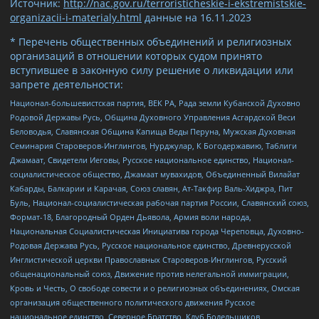
Источник:
http://nac.gov.ru/terroristicheskie-i-ekstremistskie-
organizacii-i-materialy.html
данные на
16.11.2023
* Перечень общественных объединений и религиозных
организаций в отношении которых судом принято
вступившее в законную силу решение о ликвидации или
запрете деятельности:
Национал-большевистская партия, ВЕК РА, Рада земли Кубанской Духовно
Родовой Державы Русь, Община Духовного Управления Асгардской Веси
Беловодья, Славянская Община Капища Веды Перуна, Мужская Духовная
Семинария Староверов-Инглингов, Нурджулар, К Богодержавию, Таблиги
Джамаат, Свидетели Иеговы, Русское национальное единство, Национал-
социалистическое общество, Джамаат мувахидов, Объединенный Вилайат
Кабарды, Балкарии и Карачая, Союз славян, Ат-Такфир Валь-Хиджра, Пит
Буль, Национал-социалистическая рабочая партия России, Славянский союз,
Формат-18, Благородный Орден Дьявола, Армия воли народа,
Национальная Социалистическая Инициатива города Череповца, Духовно-
Родовая Держава Русь, Русское национальное единство, Древнерусской
Инглистической церкви Православных Староверов-Инглингов, Русский
общенациональный союз, Движение против нелегальной иммиграции,
Кровь и Честь, О свободе совести и о религиозных объединениях, Омская
организация общественного политического движения Русское
национальное единство, Северное Братство, Клуб Болельщиков