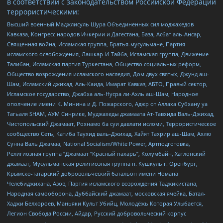
в соответствии с законодательством Российской Федерации
террористическими:
Высший военный Маджлисуль Шура Объединенных сил моджахедов
Кавказа, Конгресс народов Ичкерии и Дагестана, База, Асбат аль-Ансар,
Священная война, Исламская группа, Братья-мусульмане, Партия
исламского освобождения, Лашкар-И-Тайба, Исламская группа, Движение
Талибан, Исламская партия Туркестана, Общество социальных реформ,
Общество возрождения исламского наследия, Дом двух святых, Джунд аш-
Шам, Исламский джихад, Аль-Каида, Имарат Кавказ, АБТО, Правый сектор,
Исламское государство, Джабха аль-Нусра ли-Ахль аш-Шам, Народное
ополчение имени К. Минина и Д. Пожарского, Аджр от Аллаха Субхану уа
Тагьаля SHAM, АУМ Синрике, Муджахеды джамаата Ат-Тавхида Валь-Джихад,
Чистопольский Джамаат, Рохнамо ба суи давлати исломи, Террористическое
сообщество Сеть, Катиба Таухид валь-Джихад, Хайят Тахрир аш-Шам, Ахлю
Сунна Валь Джамаа, National Socialism/White Power, Артподготовка,
Религиозная группа “Джамаат “Красный пахарь”, Колумбайн, Хатлонский
джамаат, Мусульманская религиозная группа п. Кушкуль г. Оренбург,
Крымско-татарский добровольческий батальон имени Номана
Челебиджихана, Азов, Партия исламского возрождения Таджикистана,
Народная самооборона, Дуббайский джамаат, московская ячейка, Батал-
Хаджи Белхороев, Маньяки Культ Убийц, Молодёжь Которая Улыбается,
Легион Свобода России, Айдар, Русский добровольческий корпус