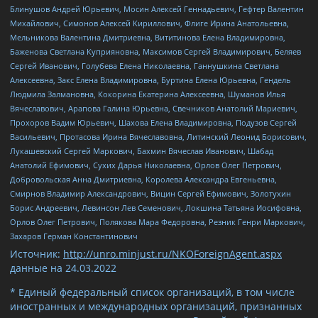
Блинушов Андрей Юрьевич, Мосин Алексей Геннадьевич, Гефтер Валентин
Михайлович, Симонов Алексей Кириллович, Флиге Ирина Анатольевна,
Мельникова Валентина Дмитриевна, Вититинова Елена Владимировна,
Баженова Светлана Куприяновна, Максимов Сергей Владимирович, Беляев
Сергей Иванович, Голубева Елена Николаевна, Ганнушкина Светлана
Алексеевна, Закс Елена Владимировна, Буртина Елена Юрьевна, Гендель
Людмила Залмановна, Кокорина Екатерина Алексеевна, Шуманов Илья
Вячеславович, Арапова Галина Юрьевна, Свечников Анатолий Мариевич,
Прохоров Вадим Юрьевич, Шахова Елена Владимировна, Подузов Сергей
Васильевич, Протасова Ирина Вячеславовна, Литинский Леонид Борисович,
Лукашевский Сергей Маркович, Бахмин Вячеслав Иванович, Шабад
Анатолий Ефимович, Сухих Дарья Николаевна, Орлов Олег Петрович,
Добровольская Анна Дмитриевна, Королева Александра Евгеньевна,
Смирнов Владимир Александрович, Вицин Сергей Ефимович, Золотухин
Борис Андреевич, Левинсон Лев Семенович, Локшина Татьяна Иосифовна,
Орлов Олег Петрович, Полякова Мара Федоровна, Резник Генри Маркович,
Захаров Герман Константинович
Источник:
http://unro.minjust.ru/NKOForeignAgent.aspx
данные на
24.03.2022
* Единый федеральный список организаций, в том числе
иностранных и международных организаций, признанных