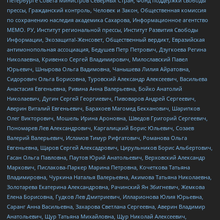
Петербурге Совета Министров Северных Стран, Фонд поддержки свободы
прессы, Гражданский контроль, Человек и Закон, Общественная комиссия
по сохранению наследия академика Сахарова, Информационное агентство
МЕМО. РУ, Институт региональной прессы, Институт Развития Свободы
Информации, Экозащита!-Женсовет, Общественный вердикт, Евразийская
антимонопольная ассоциация, Бедушев Петр Петрович, Дзугкоева Регина
Николаевна, Кривенко Сергей Владимирович, Милославский Павел
Юрьевич, Шнырова Ольга Вадимовна, Чанышева Лилия Айратовна,
Сидорович Ольга Борисовна, Туровский Александр Алексеевич, Васильева
Анастасия Евгеньевна, Ривина Анна Валерьевна, Бойко Анатолий
Николаевич, Дугин Сергей Георгиевич, Пивоваров Андрей Сергеевич,
Аверин Виталий Евгеньевич, Барахоев Магомед Бекханович, Шарипков
Олег Викторович, Мошель Ирина Ароновна, Шведов Григорий Сергеевич,
Пономарев Лев Александрович, Каргалицкий Борис Юльевич, Созаев
Валерий Валерьевич, Исламов Тимур Рифгатович, Романова Ольга
Евгеньевна, Щаров Сергей Алексадрович, Цирульников Борис Альбертович,
Гасан Ольга Павловна, Паутов Юрий Анатольевич, Верховский Александр
Маркович, Пислакова-Паркер Марина Петровна, Кочеткова Татьяна
Владимировна, Чуркина Наталья Валерьевна, Акимова Татьяна Николаевна,
Золотарева Екатерина Александровна, Рачинский Ян Збигневич, Жемкова
Елена Борисовна, Гудков Лев Дмитриевич, Илларионова Юлия Юрьевна,
Саранг Анна Васильевна, Захарова Светлана Сергеевна, Аверин Владимир
Анатольевич, Щур Татьяна Михайловна, Щур Николай Алексеевич,