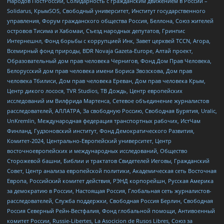
Народов ПостРоссии, Солидарность с гражданским движением в России –
Solidarus, КрымSOS, Свободный университет, Институт государственного
управления, Форум гражданского общества Россия, Беллона, Союз жителей
островов Тисима и Хабомаи, Съезд народных депутатов, Гринпис
Интернешнл, Фонд борьбы с коррупцией Инк, Завет церквей TCCN, Агора,
Всемирный фонд природы, BDR Novaja Gazeta-Europe, Алтай проект,
Образовательный дом прав человека Чернигов, Фонд Дом Прав Человека,
Белорусский дом прав человека имени Бориса Звозскова, Дом прав
человека Тбилиси, Дом прав человека Ереван, Дом прав человека Крым,
Центр дикого лосося, TVR Studios, ТВ Дождь, Центр европейских
исследований им Вилфрида Мартенса, Сетевое объединение журналистов
расследователей, АЛЛАТРА, За свободную Россию, Свободная Бурятия, Uralic,
UnKremlin, Международная федерация транспортных рабочих, ИстЧам
Финланд, Гудзоновский институт, Фонд Демократического Развития,
Комитет-2024, Центрально-Европейский университет, Центр
восточноевропейских и международных исследований, Общество
Сторожевой башни, Библии и трактатов Свидетелей Иеговы, Гражданский
Совет, Центр анализа европейской политики, Академическая сеть Восточная
Европа, Российский комитет действия, РЭНД корпорейшн, Русская Америка
за демократию в России, Настоящая Россия, Глобальная сеть журналистов-
расследователей, Служба поддержки, Свободная Россия Берлин, Свободная
Россия Северный Рейн-Вестфалия, Фонд глобальной помощи, Антивоенный
комитет России, Russie-Libertes, La Asocicion de Rusos Libres, Союз за