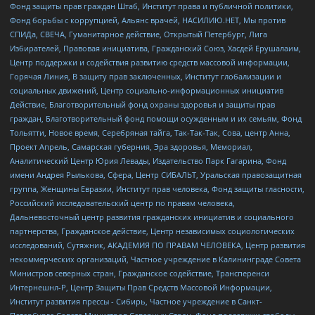
Фонд защиты прав граждан Штаб, Институт права и публичной политики,
Фонд борьбы с коррупцией, Альянс врачей, НАСИЛИЮ.НЕТ, Мы против
СПИДа, СВЕЧА, Гуманитарное действие, Открытый Петербург, Лига
Избирателей, Правовая инициатива, Гражданский Союз, Хасдей Ерушалаим,
Центр поддержки и содействия развитию средств массовой информации,
Горячая Линия, В защиту прав заключенных, Институт глобализации и
социальных движений, Центр социально-информационных инициатив
Действие, Благотворительный фонд охраны здоровья и защиты прав
граждан, Благотворительный фонд помощи осужденным и их семьям, Фонд
Тольятти, Новое время, Серебряная тайга, Так-Так-Так, Сова, центр Анна,
Проект Апрель, Самарская губерния, Эра здоровья, Мемориал,
Аналитический Центр Юрия Левады, Издательство Парк Гагарина, Фонд
имени Андрея Рылькова, Сфера, Центр СИБАЛЬТ, Уральская правозащитная
группа, Женщины Евразии, Институт прав человека, Фонд защиты гласности,
Российский исследовательский центр по правам человека,
Дальневосточный центр развития гражданских инициатив и социального
партнерства, Гражданское действие, Центр независимых социологических
исследований, Сутяжник, АКАДЕМИЯ ПО ПРАВАМ ЧЕЛОВЕКА, Центр развития
некоммерческих организаций, Частное учреждение в Калининграде Совета
Министров северных стран, Гражданское содействие, Трансперенси
Интернешнл-Р, Центр Защиты Прав Средств Массовой Информации,
Институт развития прессы - Сибирь, Частное учреждение в Санкт-